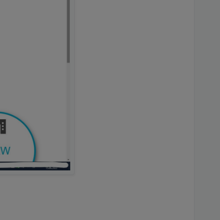
sch.
efügt werden.