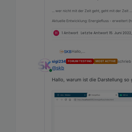
... wer nicht mit der Zeit geht, geht mit der Zeit ...
Aktuelle Entwicklung: Energiefluss - erweitert (
H
1 Antwort
Letzte Antwort
15. Juni 2022,
Hallo,
SKB
ich erstelle derzeit einen Adapte
sigi234
schrie
FORUM TESTING
MOST ACTIVE
Möglich sind: Erzeugung, Bezug,
Hierzu sind im Admin-Interface 
zuletzt 
@
skb
Online
Hallo, warum ist die Darstellung so