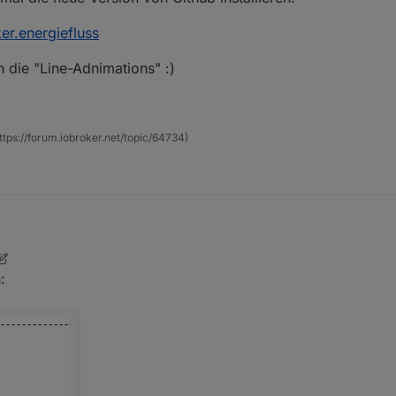
r.energiefluss
n die "Line-Adnimations" :)
https://forum.iobroker.net/topic/64734)
inmal die neue Version von Github installieren.
roker.energiefluss
:
ieren die "Line-Adnimations" :)