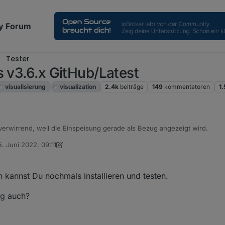
y Forum
Tester
s v3.6.x GitHub/Latest
visualisierung
visualization
2.4k
beiträge
149
kommentatoren
1
verwirrend, weil die Einspeisung gerade als Bezug angezeigt wird.
5. Juni 2022, 09:11
ert von SKB
nn kannst Du nochmals installieren und testen.
lig auch?