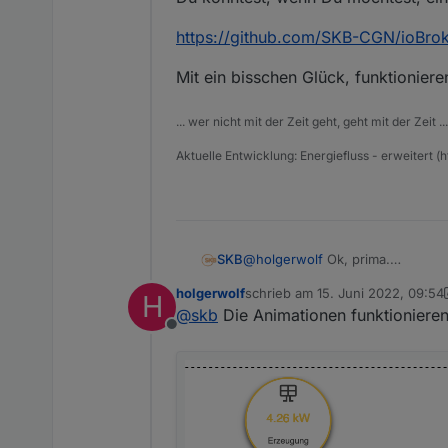
https://github.com/SKB-CGN/ioBroke
Mit ein bisschen Glück, funktioniere
... wer nicht mit der Zeit geht, geht mit der Zeit ...
Aktuelle Entwicklung: Energiefluss - erweitert (
@
holgerwolf
Ok, prima.
SKB
Du könntest, wenn Du möchtest, e
holgerwolf
schrieb am
15. Juni 2022, 09:54
H
https://github.com/SKB-CGN/ioB
zuletzt editiert von holgerwolf
@
skb
Die Animationen funktionieren
Offline
Mit ein bisschen Glück, funktion