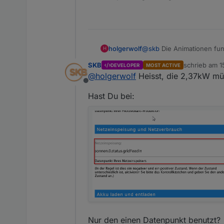
@
skb
Die Animationen fun
holgerwolf
H
SKB
schrieb am
1
DEVELOPER
MOST ACTIVE
zuletzt editi
@
holgerwolf
Heisst, die 2,37kW müs
Offline
Hast Du bei:
Nur den einen Datenpunkt benutzt?