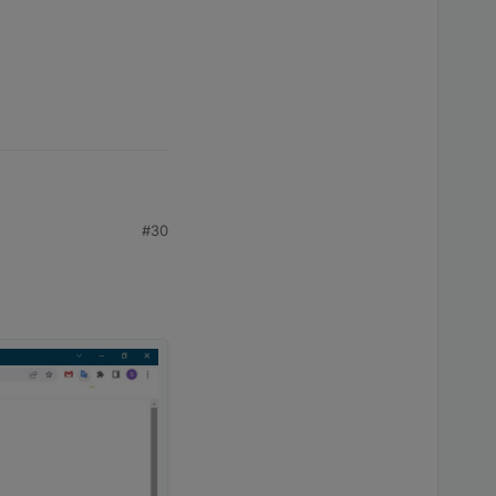
#30
wählbarer Kreis.