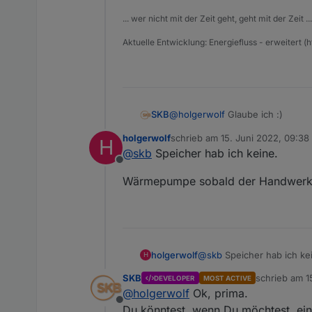
... wer nicht mit der Zeit geht, geht mit der Zeit ...
Aktuelle Entwicklung: Energiefluss - erweitert (
@
holgerwolf
Glaube ich :)
SKB
holgerwolf
schrieb am
15. Juni 2022, 09:38
H
Ich stelle es später auf Github -
zuletzt editiert von
@
skb
Speicher hab ich keine.
Offline
Eine Batterie benutzt Du nicht zu
Wärmepumpe sobald der Handwerker
Oder, eine Wärmepumpe?
@
skb
Speicher hab ich ke
holgerwolf
H
SKB
schrieb am
1
DEVELOPER
MOST ACTIVE
Wärmepumpe sobald der Ha
zuletzt editie
@
holgerwolf
Ok, prima.
Offline
Du könntest, wenn Du möchtest, einm