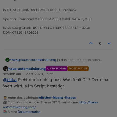
INTEL NUC BOXNUC6I3SYH i3-6100U - Proxmox
Speicher: Transcend MTS800 M.2 SSD 128GB SATA III, MLC
RAM: 40Gig Crucial 8GB DDR4 CT2K8G4SFS824A + 32GB
DDR4CT32G4SFD8266
0
@
haus-automatisierung
ja das habe ich eben auch
chka
C
gesehen. Es wird im script nie genutzt, oder stehe ich
haus-automatisierung
DEVELOPER
MOST ACTIVE
auf dem schlauch
Bin aktuell ein Stück weiter; habe noch inv.cfgAcEnabled
Offline
schrieb am
1. März 2023, 17:22
zu den changeableStates hinzugefügt
zuletzt editiert von
@
chka
Sieht doch richtig aus. Was fehlt Dir? Der neue
const changeableStates = [

  'mppt.cfgChgWatts',

Wert wird ja im Script bestätigt.
des Weiteren in Zeile 81 noch folgendes hinzugefügt:
  'mppt.chgPauseFlag',

  'bms_emsStatus.maxChargeSoc',

🧑‍🎓 Autor des beliebten
ioBroker-Master-Kurses
on({ id: `${prefix}.inv.cfgAcEnabled`, change: '
  'bms_emsStatus.minDsgSoc',

🎥 Tutorials rund um das Thema DIY-Smart-Home:
https://haus-
  const newVal = obj.state.val;

  'inv.cfgAcEnabled'

automatisierung.com/
Geschaltet wird es, aktuell aktualisiert sich der Wert von
    if (newVal >= 0 && newVal <= 1) {

📚 Meine
Dokumentation
inv.cfgAcEnabled nur noch nicht.
    setAcOutput(newVal);
