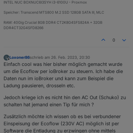
Wichtiger Hinweis: Bitte denkt euch eine
INTEL NUC BOXNUC6I3SYH i3-6100U - Proxmox
ein, dann sollte es keine disconnects mehr geben.
eigene, eindeutige Client-ID aus! Nicht aus
Speicher: Transcend MTS800 M.2 SSD 128GB SATA III, MLC
irgendwelchen Screenshots hier
abschreiben.
RAM: 40Gig Crucial 8GB DDR4 CT2K8G4SFS824A + 32GB
DDR4CT32G4SFD8266
Was verstehst du unter client id? bei mir bricht
die verbindung auch dauernd ab und wird neu
0
aufgebaut.
ich habe in allen Skripten und im Adapter immer
Loxoner86
schrieb am
26. Feb. 2023, 20:30
L
zuletzt editiert von
meine eigenen userID tokens usw genommen.
Offline
Einfach cool was hier bisher möglich gemacht wurde
um die Ecoflow per ioBroker zu steuern. Ich habe die
bei mir wird unter Objekte leider auch kein
Eintrag gesetzt
Daten nun im ioBroker und kann zum Beispiel die
Ladung pausieren, drosseln etc.
Jedoch kriege ich es nicht hin den AC Out (Schuko) zu
schalten hat jemand einen Tip für mich ?
Zusätzlich möchte ich wissen ob es bei verbundener
Einspeisung der Ecoflow (230V AC) möglich ist per
Software die Entladung zu erzwingen ohne mittels