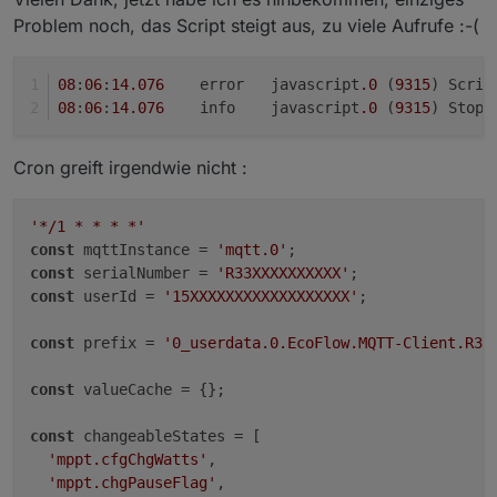
Problem noch, das Script steigt aus, zu viele Aufrufe :-(
08
:
06
:
14.076
	error	javascript
.0
 (
9315
) Scrip
08
:
06
:
14.076
	info	javascript
.0
 (
9315
) Stop 
Cron greift irgendwie nicht :
'*/1 * * * *'
const
 mqttInstance = 
'mqtt.0'
const
 serialNumber = 
'R33XXXXXXXXXX'
const
 userId = 
'15XXXXXXXXXXXXXXXXXX'
;

const
 prefix = 
'0_userdata.0.EcoFlow.MQTT-Client.R33
const
 valueCache = {};

const
 changeableStates = [

'mppt.cfgChgWatts'
,

'mppt.chgPauseFlag'
,
