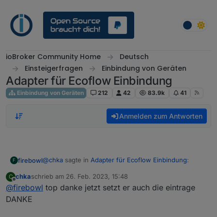
Weiter zum Inhalt
ioBroker Community Home
Deutsch
Einsteigerfragen
Einbindung von Geräten
Adapter für Ecoflow Einbindung
Einbindung von Geräten
212
42
83.9k
41
Anmelden zum Antworten
@
chka
sagte in
Adapter für Ecoflow Einbindung
:
firebowl
F
chka
schrieb am
26. Feb. 2023, 15:48
C
zuletzt editiert von
Offline
@
firebowl
top danke jetzt setzt er auch die eintrage
@
haus-automatisierung
sagte in
Adapter für
Ecoflow Einbindung
:
DANKE
Im MQTT Adapter gibts ein Feld für Client ID. Ist per
default glaub leer. Da denkst dir was aus und trägst es