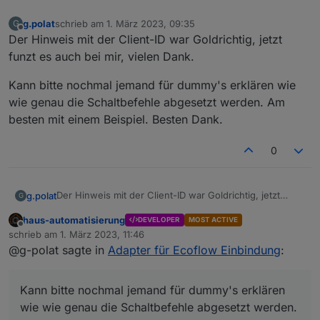
g.polat
schrieb am
1. März 2023, 09:35
G
zuletzt editiert von
Offline
Der Hinweis mit der Client-ID war Goldrichtig, jetzt
funzt es auch bei mir, vielen Dank.
Kann bitte nochmal jemand für dummy's erklären wie
wie genau die Schaltbefehle abgesetzt werden. Am
besten mit einem Beispiel. Besten Dank.
0
Der Hinweis mit der Client-ID war Goldrichtig, jetzt
g.polat
G
funzt es auch bei mir, vielen Dank.
haus-automatisierung
DEVELOPER
MOST ACTIVE
Kann bitte nochmal jemand für dummy's erklären wie
Offline
schrieb am
1. März 2023, 11:46
wie genau die Schaltbefehle abgesetzt werden. Am
zuletzt editiert von
@g-polat sagte in
Adapter für Ecoflow Einbindung
:
besten mit einem Beispiel. Besten Dank.
Kann bitte nochmal jemand für dummy's erklären
wie wie genau die Schaltbefehle abgesetzt werden.