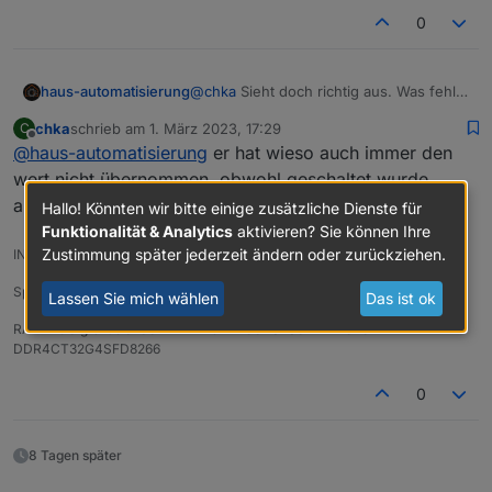
0
    await setStateAsync(obj.id, { val: obj.state
  }

haus-automatisierung
@
chka
Sieht doch richtig aus. Was fehlt
Dir? Der neue Wert wird ja im Script
chka
schrieb am
1. März 2023, 17:29
C
bestätigt.
zuletzt editiert von
Offline
@
haus-automatisierung
er hat wieso auch immer den
wert nicht übernommen, obwohl geschaltet wurde.
aktuell geht es. Danke dir
Hallo! Könnten wir bitte einige zusätzliche Dienste für
Funktionalität & Analytics
aktivieren? Sie können Ihre
Zustimmung später jederzeit ändern oder zurückziehen.
INTEL NUC BOXNUC6I3SYH i3-6100U - Proxmox
Speicher: Transcend MTS800 M.2 SSD 128GB SATA III, MLC
Lassen Sie mich wählen
Das ist ok
RAM: 40Gig Crucial 8GB DDR4 CT2K8G4SFS824A + 32GB
DDR4CT32G4SFD8266
0
8 Tagen später