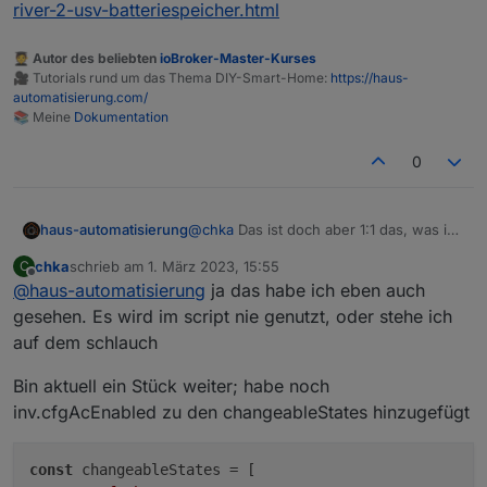
river-2-usv-batteriespeicher.html
  "from": "iOS",

  "lang": "de-de",

  "id": "232050124",

🧑‍🎓 Autor des beliebten
ioBroker-Master-Kurses
  "moduleSn": "R6XXXXX",

🎥 Tutorials rund um das Thema DIY-Smart-Home:
https://haus-
  "moduleType": 5,

automatisierung.com/
  "operateType": "acOutCfg",

📚 Meine
Dokumentation
  "version": "1.0"

0
@
chka
Das ist doch aber 1:1 das, was ich
haus-automatisierung
im Blog-Beitrag dokumentiert hatte und
chka
schrieb am
1. März 2023, 15:55
C
schon im Script bereitgestellt habe?
https://haus-
zuletzt editiert von
Offline
@
haus-automatisierung
ja das habe ich eben auch
automatisierung.com/hardware/2023/02
/13/ecoflow-river-2-usv-
gesehen. Es wird im script nie genutzt, oder stehe ich
batteriespeicher.html
auf dem schlauch
Bin aktuell ein Stück weiter; habe noch
inv.cfgAcEnabled zu den changeableStates hinzugefügt
const
 changeableStates = [
