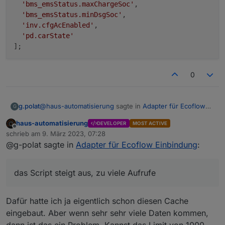
'bms_emsStatus.maxChargeSoc'
,

'bms_emsStatus.minDsgSoc'
,

'inv.cfgAcEnabled'
,

'pd.carState'
0
@
haus-automatisierung
sagte in
Adapter für Ecoflow
g.polat
G
Einbindung
:
haus-automatisierung
DEVELOPER
MOST ACTIVE
Offline
@g-polat sagte in
Adapter für Ecoflow
schrieb am
9. März 2023, 07:28
zuletzt editiert von
Einbindung
:
@g-polat sagte in
Adapter für Ecoflow Einbindung
:
Vielen Dank, jetzt habe ich es hinbekommen, einziges
Problem noch, das Script steigt aus, zu viele Aufrufe :-(
Kann bitte nochmal jemand für dummy's
08:06:14.076	error	javascript.0 (9315) Script
das Script steigt aus, zu viele Aufrufe
erklären wie wie genau die Schaltbefehle
abgesetzt werden.
Cron greift irgendwie nicht :
Dafür hatte ich ja eigentlich schon diesen Cache
'*/1 * * * *'

eingebaut. Aber wenn sehr sehr viele Daten kommen,
Es wird ein JSON-String auf dem entsprechenden
const mqttInstance = 'mqtt.0';

Topic gepublished. Wie genau der Playload