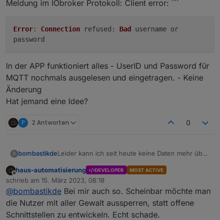
Meldung im IObroker Protokoll: Client error: ```
Error
:
Connection
refused
:
Bad
username or
password
In der APP funktioniert alles - UserID und Password für
MQTT nochmals ausgelesen und eingetragen. - Keine
Änderung
Hat jemand eine Idee?
P
2 Antworten
0
Leider kann ich seit heute keine Daten mehr über
bombastikde
B
MQTT vom Ecoflow Delta 2 abrufen.
haus-automatisierung
DEVELOPER
MOST ACTIVE
Meldung im IObroker Protokoll: Client error: ```
Offline
schrieb am
15. März 2023, 08:18
zuletzt editiert von
In der APP funktioniert alles - UserID und
@
bombastikde
Bei mir auch so. Scheinbar möchte man
Password für MQTT nochmals ausgelesen und
die Nutzer mit aller Gewalt aussperren, statt offene
eingetragen. - Keine Änderung
Schnittstellen zu entwickeln. Echt schade.
Hat jemand eine Idee?