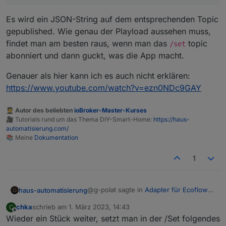
Es wird ein JSON-String auf dem entsprechenden Topic
gepublished. Wie genau der Playload aussehen muss,
findet man am besten raus, wenn man das
topic
/set
abonniert und dann guckt, was die App macht.
Genauer als hier kann ich es auch nicht erklären:
https://www.youtube.com/watch?v=ezn0NDc9GAY
🧑‍🎓 Autor des beliebten
ioBroker-Master-Kurses
🎥 Tutorials rund um das Thema DIY-Smart-Home:
https://haus-
automatisierung.com/
📚 Meine
Dokumentation
1
@g-polat sagte in
Adapter für Ecoflow
haus-automatisierung
Einbindung
:
chka
schrieb am
1. März 2023, 14:43
C
zuletzt editiert von
Offline
Wieder ein Stück weiter, setzt man in der /Set folgendes
Kann bitte nochmal jemand für