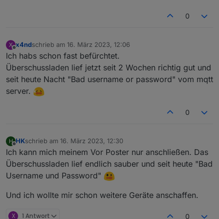
0
x4nd
schrieb am
16. März 2023, 12:06
X
zuletzt editiert von
Offline
Ich habs schon fast befürchtet.
Überschussladen lief jetzt seit 2 Wochen richtig gut und
seit heute Nacht "Bad username or password" vom mqtt
server.
0
HK
schrieb am
16. März 2023, 12:30
H
zuletzt editiert von
Offline
Ich kann mich meinem Vor Poster nur anschließen. Das
Überschussladen lief endlich sauber und seit heute "Bad
Username und Password"
Und ich wollte mir schon weitere Geräte anschaffen.
X
1 Antwort
0