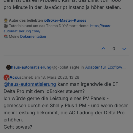
dann ist das ein Problem. Kannst das Limit von 1000
const serialNumber = 'R33XXXXXXXXXX';

aussehen muss, findet man am besten raus, wenn
pro Minute in der JavaScript Instanz ja höher stellen.
const userId = '15XXXXXXXXXXXXXXXXXX';

man das
/set
topic abonniert und dann guckt,
was die App macht.
const prefix = '0_userdata.0.EcoFlow.MQTT-Clie
🧑‍🎓 Autor des beliebten
ioBroker-Master-Kurses
🎥 Tutorials rund um das Thema DIY-Smart-Home:
https://haus-
Genauer als hier kann ich es auch nicht erklären:
const valueCache = {};

automatisierung.com/
https://www.youtube.com/watch?
📚 Meine
Dokumentation
v=ezn0NDc9GAY
const changeableStates = [

  'mppt.cfgChgWatts',

0
  'mppt.chgPauseFlag',

  'bms_emsStatus.maxChargeSoc',

  'bms_emsStatus.minDsgSoc',

@g-polat sagte in
Adapter für Ecoflow
haus-automatisierung
  'inv.cfgAcEnabled',

Einbindung
:
  'pd.carState'  

Accu
schrieb am
13. März 2023, 13:28
A
zuletzt editiert von
Offline
@
haus-automatisierung
das Script steigt aus, zu viele
kann man irgendwie die EF
Aufrufe
Delta Pro mit dem ioBroker steuern?
Dafür hatte ich ja eigentlich schon
Ich würde gerne die Leistung eines PV Panels -
diesen Cache eingebaut. Aber wenn
gemessen durch ein Shelly Plus 1 PM - und wenn dieser
sehr sehr viele Daten kommen, dann ist
das ein Problem. Kannst das Limit von
mehr Leistung bekommt, die AC Ladung der Delta Pro
1000 pro Minute in der JavaScript
erhöhen.
Instanz ja höher stellen.
Geht sowas?