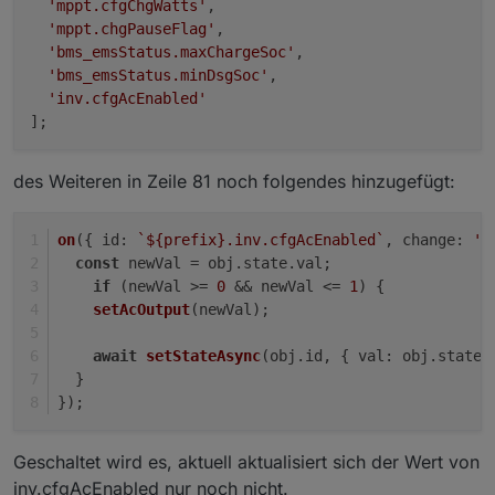
'mppt.cfgChgWatts'
,

'mppt.chgPauseFlag'
,

'bms_emsStatus.maxChargeSoc'
,

'bms_emsStatus.minDsgSoc'
,

'inv.cfgAcEnabled'
des Weiteren in Zeile 81 noch folgendes hinzugefügt:
on
({ 
id
: 
`
${prefix}
.inv.cfgAcEnabled`
, 
change
: 
'n
const
 newVal = obj.
state
.
val
;
if
 (newVal >= 
0
 && newVal <= 
1
) {
setAcOutput
(newVal);
await
setStateAsync
(obj.
id
, { 
val
: obj.
state
.
  }
});
Geschaltet wird es, aktuell aktualisiert sich der Wert von
inv.cfgAcEnabled nur noch nicht.