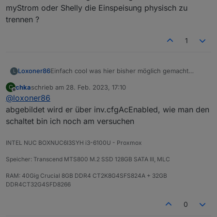
myStrom oder Shelly die Einspeisung physisch zu
trennen ?
1
Einfach cool was hier bisher möglich gemacht
Loxoner86
L
wurde um die Ecoflow per ioBroker zu steuern. Ich
chka
schrieb am
28. Feb. 2023, 17:10
C
habe die Daten nun im ioBroker und kann zum
Jedoch kriege ich es nicht hin den AC Out
zuletzt editiert von
Offline
@
loxoner86
Beispiel die Ladung pausieren, drosseln etc.
(Schuko) zu schalten hat jemand einen Tip für mich
?
Zusätzlich möchte ich wissen ob es bei
abgebildet wird er über inv.cfgAcEnabled, wie man den
verbundener Einspeisung der Ecoflow (230V AC)
schaltet bin ich noch am versuchen
möglich ist per Software die Entladung zu
erzwingen ohne mittels myStrom oder Shelly die
INTEL NUC BOXNUC6I3SYH i3-6100U - Proxmox
Einspeisung physisch zu trennen ?
Speicher: Transcend MTS800 M.2 SSD 128GB SATA III, MLC
RAM: 40Gig Crucial 8GB DDR4 CT2K8G4SFS824A + 32GB
DDR4CT32G4SFD8266
0