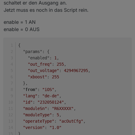
dummy's erklären wie wie genau
schaltet er den Ausgang an.
Es wird ein JSON-String auf dem
die Schaltbefehle abgesetzt
Jetzt muss es noch in das Script rein.
entsprechenden Topic gepublished. Wie
werden.
genau der Playload aussehen muss,
Genauer als hier kann ich es auch nicht
enable = 1 AN
findet man am besten raus, wenn man
erklären:
das
/set
topic abonniert und dann
https://www.youtube.com/watch?
enable = 0 AUS
guckt, was die App macht.
v=ezn0NDc9GAY
{
  "params": {
    "enabled": 
1
,
"out_freq"
: 
255
,
"out_voltage"
: 
4294967295
,
"xboost"
: 
255
  },
  "
from
": 
"iOS"
,
"lang"
: 
"de-de"
,
"id"
: 
"232050124"
,
"moduleSn"
: 
"R6XXXXX"
,
"moduleType"
: 
5
,
"operateType"
: 
"acOutCfg"
,
"version"
: 
"1.0"
}