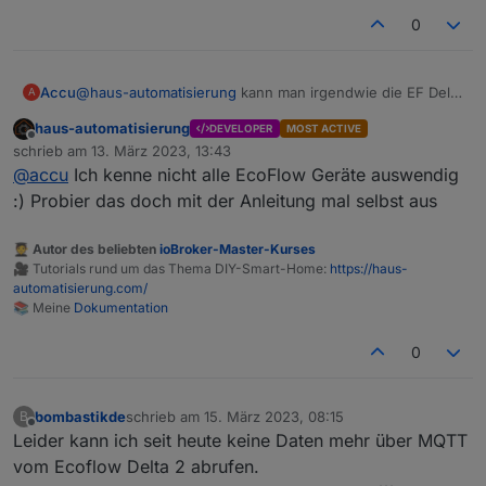
0
Accu
@
haus-automatisierung
kann man irgendwie die EF Delta
A
Pro mit dem ioBroker steuern?
haus-automatisierung
DEVELOPER
MOST ACTIVE
Ich würde gerne die Leistung eines PV Panels -
Offline
schrieb am
13. März 2023, 13:43
gemessen durch ein Shelly Plus 1 PM - und wenn dieser
zuletzt editiert von
@
accu
Ich kenne nicht alle EcoFlow Geräte auswendig
mehr Leistung bekommt, die AC Ladung der Delta Pro
erhöhen.
:) Probier das doch mit der Anleitung mal selbst aus
Geht sowas?
🧑‍🎓 Autor des beliebten
ioBroker-Master-Kurses
🎥 Tutorials rund um das Thema DIY-Smart-Home:
https://haus-
automatisierung.com/
📚 Meine
Dokumentation
0
bombastikde
schrieb am
15. März 2023, 08:15
B
zuletzt editiert von
Offline
Leider kann ich seit heute keine Daten mehr über MQTT
vom Ecoflow Delta 2 abrufen.