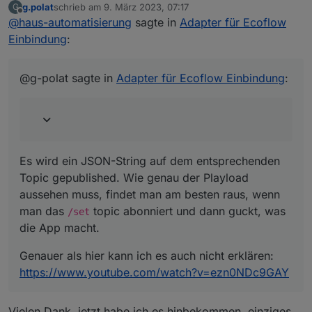
g.polat
schrieb am
9. März 2023, 07:17
G
zuletzt editiert von
Offline
@
haus-automatisierung
sagte in
Adapter für Ecoflow
Einbindung
:
@g-polat sagte in
Adapter für Ecoflow Einbindung
:
Es wird ein JSON-String auf dem entsprechenden
Topic gepublished. Wie genau der Playload
aussehen muss, findet man am besten raus, wenn
man das
topic abonniert und dann guckt, was
/set
die App macht.
Genauer als hier kann ich es auch nicht erklären:
https://www.youtube.com/watch?v=ezn0NDc9GAY
Vielen Dank, jetzt habe ich es hinbekommen, einziges