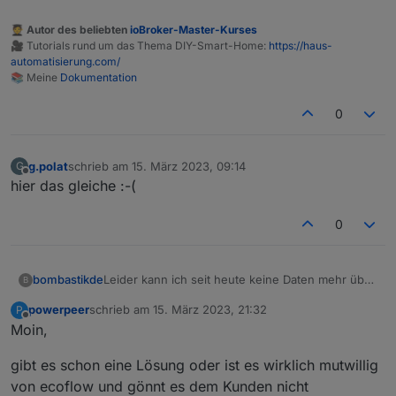
🧑‍🎓 Autor des beliebten
ioBroker-Master-Kurses
🎥 Tutorials rund um das Thema DIY-Smart-Home:
https://haus-
automatisierung.com/
📚 Meine
Dokumentation
0
g.polat
schrieb am
15. März 2023, 09:14
G
zuletzt editiert von
Offline
hier das gleiche :-(
0
Leider kann ich seit heute keine Daten mehr über
bombastikde
B
MQTT vom Ecoflow Delta 2 abrufen.
powerpeer
schrieb am
15. März 2023, 21:32
P
Meldung im IObroker Protokoll: Client error: ```
zuletzt editiert von
Offline
Moin,
In der APP funktioniert alles - UserID und
Password für MQTT nochmals ausgelesen und
gibt es schon eine Lösung oder ist es wirklich mutwillig
eingetragen. - Keine Änderung
von ecoflow und gönnt es dem Kunden nicht
Hat jemand eine Idee?