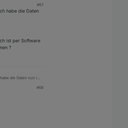
#67
Ich habe die Daten
?
h ist per Software
nen ?
 habe die Daten nun im
#68
ist per Software die