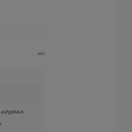
#65
Screenshots hier
.
 aufgebaut.
n.