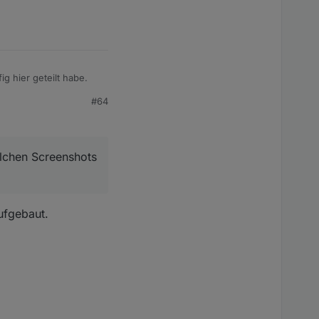
 hier geteilt habe.
#64
s irgendwelchen
der gleichen ID, wenn
elchen Screenshots
ufgebaut.