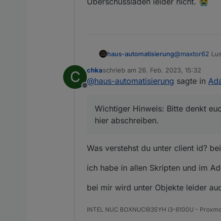
Überschussladen leider nicht. 😭
@
maxtor62
Lus
haus-automatisierung
chka
schrieb am
26. Feb. 2023, 15:32
C
Wichtiger Hinw
zuletzt editiert von
@
haus-automatisierung
sagte in
Ada
Screenshots hi
Offline
Der MQTT-Broke
sich jemand mit
Wichtiger Hinweis: Bitte denkt eu
hier abschreiben.
Was verstehst du unter client id? b
ich habe in allen Skripten und im
bei mir wird unter Objekte leider au
INTEL NUC BOXNUC6I3SYH i3-6100U - Proxm