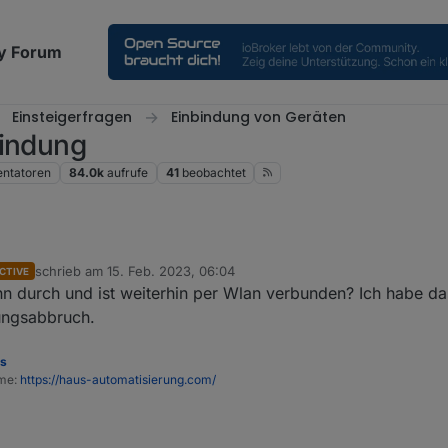
y Forum
Einsteigerfragen
Einbindung von Geräten
bindung
ntatoren
84.0k
aufrufe
41
beobachtet
Verhalten. Habe mich jetzt mit dem MQTT Explorer statt dem ioBroker v
schrieb am
15. Feb. 2023, 06:04
CTIVE
d from server". Es scheint wohl an ecoflow zu liegen.
zuletzt editiert von
n durch und ist weiterhin per Wlan verbunden? Ich habe d
ungsabbruch.
es
ome:
https://haus-automatisierung.com/