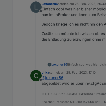
Loxoner86
schrieb am
26. Feb. 2023, 20:30
L
zuletzt editiert von
Einfach cool was hier bisher mögli
Offline
nun im ioBroker und kann zum Beispi
Jedoch kriege ich es nicht hin den 
Zusätzlich möchte ich wissen ob es
die Entladung zu erzwingen ohne mi
Einfach cool was hier bis
Loxoner86
L
ioBroker und kann zum Bei
chka
schrieb am
28. Feb. 2023, 17:10
C
Jedoch kriege ich es nich
zuletzt editiert von
@
loxoner86
Offline
Zusätzlich möchte ich wis
abgebildet wird er über inv.cfgAcE
Entladung zu erzwingen oh
INTEL NUC BOXNUC6I3SYH i3-6100U - Proxm
Speicher: Transcend MTS800 M.2 SSD 128GB SA