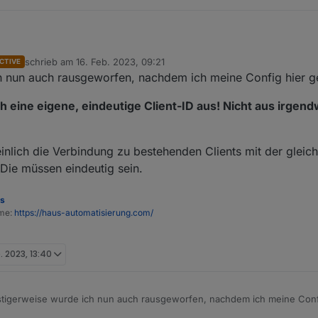
schrieb am
16. Feb. 2023, 09:21
CTIVE
oflow.com
: undefined
zuletzt editiert von
 nun auch rausgeworfen, nachdem ich meine Config hier ge
h eine eigene, eindeutige Client-ID aus! Nicht aus irgen
nlich die Verbindung zu bestehenden Clients mit der gleich
 Die müssen eindeutig sein.
es
ome:
https://haus-automatisierung.com/
b. 2023, 13:40
tigerweise wurde ich nun auch rausgeworfen, nachdem ich meine Config