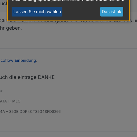
auch kein Eintrag gesetzt
Lassen Sie mich wählen
Das ist ok
ient ID. Ist per default glaub leer. Da denkst dir was aus u
ehr geben.
Ecoflow Einbindung
:
auch die eintrage DANKE
gte in
Adapter für Ecoflow Einbindung
:
d für Client ID. Ist per default glaub leer. Da denkst dir was aus und trä
ox
e denkt euch eine eigene, eindeutige Client-ID aus! Nicht aus irgendwe
geben.
TA III, MLC
824A + 32GB DDR4CT32G4SFD8266
ient id? bei mir bricht die verbindung auch dauernd ab und wird neu auf
en und im Adapter immer meine eigenen userID tokens usw genommen.
 leider auch kein Eintrag gesetzt