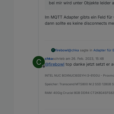
bei mir wird unter Objekte leider 
Im MQTT Adapter gibts ein Feld für Cl
dann sollte es keine disconnects m
@
chka
sagte in
Adapter für 
firebowl
F
chka
schrieb am
26. Feb. 2023, 15:48
C
zuletzt editiert von
@
firebowl
top danke jetzt setzt er 
@
haus-automatisierung
sa
Offline
Im MQTT Adapter gibts ein Fel
INTEL NUC BOXNUC6I3SYH i3-6100U - Proxm
Wichtiger Hinweis: Bitt
es keine disconnects mehr 
hier abschreiben.
Speicher: Transcend MTS800 M.2 SSD 128GB SA
RAM: 40Gig Crucial 8GB DDR4 CT2K8G4SFS
Was verstehst du unter cl
ich habe in allen Skript
bei mir wird unter Objekte