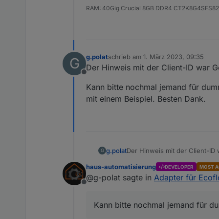
RAM: 40Gig Crucial 8GB DDR4 CT2K8G4SFS
g.polat
schrieb am
1. März 2023, 09:35
G
zuletzt editiert von
Der Hinweis mit der Client-ID war Go
Offline
Kann bitte nochmal jemand für dum
mit einem Beispiel. Besten Dank.
Der Hinweis mit der Client-ID w
g.polat
G
haus-automatisierung
DEVELOPER
MOST A
Kann bitte nochmal jemand fü
@g-polat sagte in
Adapter für Ecof
Beispiel. Besten Dank.
Offline
Kann bitte nochmal jemand für du