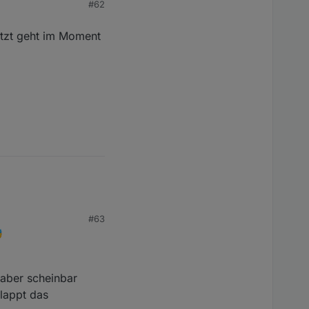
#62
s irgendwelchen
der gleichen ID, wenn
jetzt geht im Moment
#63

 aber scheinbar
lappt das