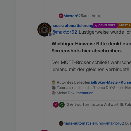
Same here,
Maxtor62
M
haus-automatisierung
DEVELOPER
MOST A
Disconnected from
mqtt.ec
@
maxtor62
Lustigerweise wurde ich
Offline
(Delta Max und iOS)
Wichtiger Hinweis: Bitte denkt euc
Screenshots hier abschreiben.
Der MQTT-Broker schließt wahrschei
jemand mit der gleichen verbindet!!
🧑‍🎓 Autor des beliebten
ioBroker-Master-Kurs
🎥 Tutorials rund um das Thema DIY-Smart-H
📚 Meine
Dokumentation
M
C
2 Antworten
Letzte Antwort
16. Fe
@
maxtor62
Lus
haus-automatisierung