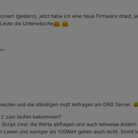
eis: Bitte denkt euch eine eigene, eindeutige Client-ID aus! Nicht au
er abschreiben.
r schließt wahrscheinlich die Verbindung zu bestehenden Clients mit 
ioniert (gestern), jetzt habe ich eine neue Firmware drauf, 
 der gleichen verbindet!! Die müssen eindeutig sein.
 Leute die Unterwäsche
den
onnecten und die ständigen mqtt Anfragen am DNS Server. 
ta 2 zum laufen bekommen?
g
Script zwar die Werte abfragen und auch teilweise ändern
im Laden und weniger als 100Watt gehen auch nicht. Somit k