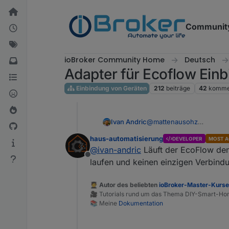
Weiter zum Inhalt
Communit
ioBroker Community Home
Deutsch
Adapter für Ecoflow Ein
Einbindung von Geräten
212
beiträge
42
komme
Ivan Andric
@
mattenausohz
Ich habe das identische 
haus-automatisierung
DEVELOPER
MOST A
meldet auch "Disconnecte
@
ivan-andric
Läuft der EcoFlow den
Offline
laufen und keinen einzigen Verbind
🧑‍🎓 Autor des beliebten
ioBroker-Master-Kurs
🎥 Tutorials rund um das Thema DIY-Smart-H
📚 Meine
Dokumentation