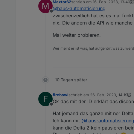
Maxtor62
schrieb am
16. Feb. 2023, 13:40
M
Wichtiger Hinw
zuletzt editiert von Maxtor62
@
haus-automatisierung
Screenshots hi
Offline
Der MQTT-Broke
zwischenzeitlich hat es es mal funkt
sich jemand mit
nix. Die ändern die API wie manche
Mal weiter probieren.
Wer meint er ist was, hat aufgehört was zu wer
10 Tagen später
firebowl
schrieb am
26. Feb. 2023, 14:19
F
zuletzt editiert von firebowl
Ok das mit der ID erklärt das disc
Offline
Hat jemand das ganze mit ner Del
Ich kann mit
@
haus-automatisierun
kann die Delta 2 kein pausieren be