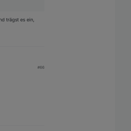
nd trägst es ein,
#66
gst es ein, dann sollte
lchen Screenshots
gebaut.