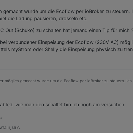
ch gemacht wurde um die Ecoflow per ioBroker zu steuern. 
el die Ladung pausieren, drosseln etc.
AC Out (Schuko) zu schalten hat jemand einen Tip für mich 
 bei verbundener Einspeisung der Ecoflow (230V AC) möglic
ttels myStrom oder Shelly die Einspeisung physisch zu tren
her möglich gemacht wurde um die Ecoflow per ioBroker zu steuern. Ich
spiel die Ladung pausieren, drosseln etc.
t hin den AC Out (Schuko) zu schalten hat jemand einen Tip für mich ?
sen ob es bei verbundener Einspeisung der Ecoflow (230V AC) möglich 
nabled, wie man den schaltet bin ich noch am versuchen
ne mittels myStrom oder Shelly die Einspeisung physisch zu trennen ?
ox
TA III, MLC