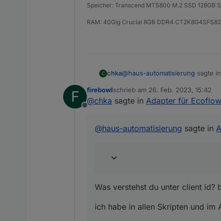
Speicher: Transcend MTS800 M.2 SSD 128GB SA
RAM: 40Gig Crucial 8GB DDR4 CT2K8G4SFS
@
haus-automatisierung
sagte i
chka
C
firebowl
schrieb am
26. Feb. 2023, 15:42
F
zuletzt editiert von
@
chka
sagte in
Adapter für Ecoflo
Wichtiger Hinweis: Bitte denk
Offline
abschreiben.
Was verstehst du unter client i
@
haus-automatisierung
sagte in
A
ich habe in allen Skripten und
bei mir wird unter Objekte leide
Was verstehst du unter client id?
ich habe in allen Skripten und 