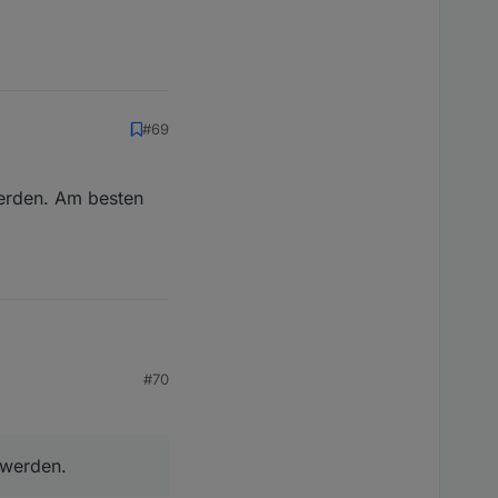
#69
werden. Am besten
#70
 Am besten mit einem
 werden.