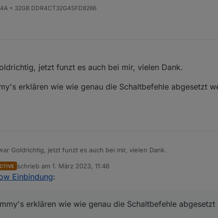
824A + 32GB DDR4CT32G4SFD8266
ldrichtig, jetzt funzt es auch bei mir, vielen Dank.
my's erklären wie wie genau die Schaltbefehle abgesetzt 
ar Goldrichtig, jetzt funzt es auch bei mir, vielen Dank.
schrieb am
1. März 2023, 11:46
CTIVE
r dummy's erklären wie wie genau die Schaltbefehle abgesetzt werden.
zuletzt editiert von
low Einbindung
:
mmy's erklären wie wie genau die Schaltbefehle abgesetzt