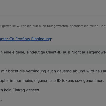
tigerweise wurde ich nun auch rausgeworfen, nachdem ich meine Config
eis: Bitte denkt euch eine eigene, eindeutige Client-ID aus! Nicht au
pter für Ecoflow Einbindung
:
er abschreiben.
r schließt wahrscheinlich die Verbindung zu bestehenden Clients mit 
 der gleichen verbindet!! Die müssen eindeutig sein.
ch eine eigene, eindeutige Client-ID aus! Nicht aus irgendw
ei mir bricht die verbindung auch dauernd ab und wird neu a
 Adapter immer meine eigenen userID tokens usw genommen.
ch kein Eintrag gesetzt
ox