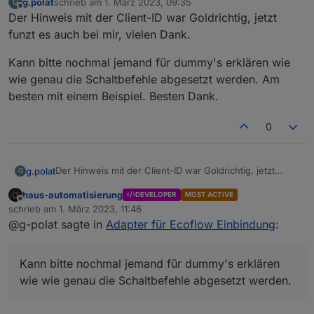
g.polat
schrieb am
1. März 2023, 09:35
G
zuletzt editiert von
Offline
Der Hinweis mit der Client-ID war Goldrichtig, jetzt
funzt es auch bei mir, vielen Dank.
Kann bitte nochmal jemand für dummy's erklären wie
wie genau die Schaltbefehle abgesetzt werden. Am
besten mit einem Beispiel. Besten Dank.
0
Der Hinweis mit der Client-ID war Goldrichtig, jetzt
g.polat
G
funzt es auch bei mir, vielen Dank.
haus-automatisierung
DEVELOPER
MOST ACTIVE
Kann bitte nochmal jemand für dummy's erklären wie
Offline
schrieb am
1. März 2023, 11:46
wie genau die Schaltbefehle abgesetzt werden. Am
zuletzt editiert von
@g-polat sagte in
Adapter für Ecoflow Einbindung
:
besten mit einem Beispiel. Besten Dank.
Kann bitte nochmal jemand für dummy's erklären
wie wie genau die Schaltbefehle abgesetzt werden.