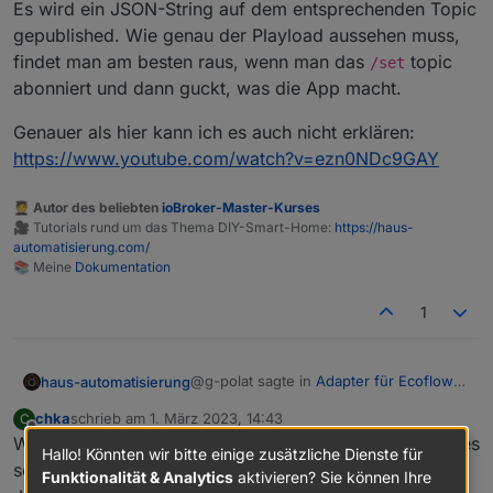
Es wird ein JSON-String auf dem entsprechenden Topic
gepublished. Wie genau der Playload aussehen muss,
findet man am besten raus, wenn man das
topic
/set
abonniert und dann guckt, was die App macht.
Genauer als hier kann ich es auch nicht erklären:
https://www.youtube.com/watch?v=ezn0NDc9GAY
🧑‍🎓 Autor des beliebten
ioBroker-Master-Kurses
🎥 Tutorials rund um das Thema DIY-Smart-Home:
https://haus-
automatisierung.com/
📚 Meine
Dokumentation
1
@g-polat sagte in
Adapter für Ecoflow
haus-automatisierung
Einbindung
:
chka
schrieb am
1. März 2023, 14:43
C
zuletzt editiert von
Offline
Wieder ein Stück weiter, setzt man in der /Set folgendes
Kann bitte nochmal jemand für
Hallo! Könnten wir bitte einige zusätzliche Dienste für
dummy's erklären wie wie genau
schaltet er den Ausgang an.
Funktionalität & Analytics
aktivieren? Sie können Ihre
Es wird ein JSON-String auf dem
die Schaltbefehle abgesetzt