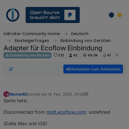
Weiter zum Inhalt
ioBroker Community Home
Deutsch
Einsteigerfragen
Einbindung von Geräten
Adapter für Ecoflow Einbindung
Einbindung von Geräten
212
42
84.0k
41
Anmelden zum Antworten
Maxtor62
schrieb am
14. Feb. 2023, 20:28
M
zuletzt editiert von Maxtor62
Offline
Same here,
Disconnected from
mqtt.ecoflow.com
: undefined
(Delta Max und iOS)