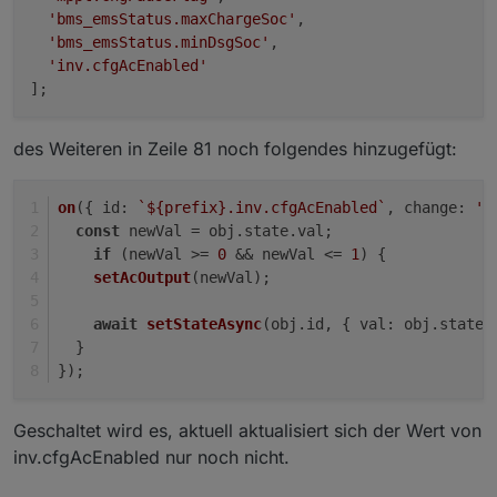
'bms_emsStatus.maxChargeSoc'
,

'bms_emsStatus.minDsgSoc'
,

'inv.cfgAcEnabled'
des Weiteren in Zeile 81 noch folgendes hinzugefügt:
on
({ 
id
: 
`
${prefix}
.inv.cfgAcEnabled`
, 
change
: 
'n
const
 newVal = obj.
state
.
val
;
if
 (newVal >= 
0
 && newVal <= 
1
) {
setAcOutput
(newVal);
await
setStateAsync
(obj.
id
, { 
val
: obj.
state
.
  }
});
Geschaltet wird es, aktuell aktualisiert sich der Wert von
inv.cfgAcEnabled nur noch nicht.