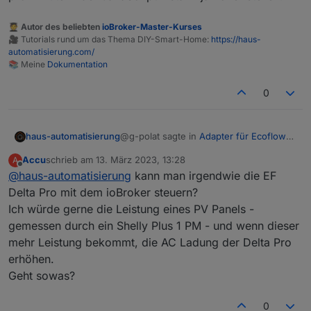
man das
/set
topic abonniert und dann guckt,
was die App macht.
const prefix = '0_userdata.0.EcoFlow.MQTT-Clie
🧑‍🎓 Autor des beliebten
ioBroker-Master-Kurses
🎥 Tutorials rund um das Thema DIY-Smart-Home:
https://haus-
Genauer als hier kann ich es auch nicht erklären:
const valueCache = {};

automatisierung.com/
https://www.youtube.com/watch?
📚 Meine
Dokumentation
v=ezn0NDc9GAY
const changeableStates = [

  'mppt.cfgChgWatts',

0
  'mppt.chgPauseFlag',

  'bms_emsStatus.maxChargeSoc',

  'bms_emsStatus.minDsgSoc',

@g-polat sagte in
Adapter für Ecoflow
haus-automatisierung
  'inv.cfgAcEnabled',

Einbindung
:
  'pd.carState'  

Accu
schrieb am
13. März 2023, 13:28
A
zuletzt editiert von
Offline
@
haus-automatisierung
das Script steigt aus, zu viele
kann man irgendwie die EF
Aufrufe
Delta Pro mit dem ioBroker steuern?
Dafür hatte ich ja eigentlich schon
Ich würde gerne die Leistung eines PV Panels -
diesen Cache eingebaut. Aber wenn
gemessen durch ein Shelly Plus 1 PM - und wenn dieser
sehr sehr viele Daten kommen, dann ist
das ein Problem. Kannst das Limit von
mehr Leistung bekommt, die AC Ladung der Delta Pro
1000 pro Minute in der JavaScript
erhöhen.
Instanz ja höher stellen.
Geht sowas?
0