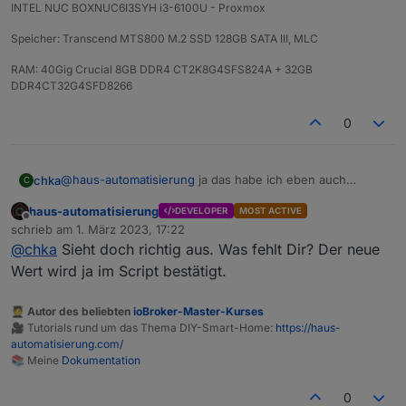
INTEL NUC BOXNUC6I3SYH i3-6100U - Proxmox
Speicher: Transcend MTS800 M.2 SSD 128GB SATA III, MLC
RAM: 40Gig Crucial 8GB DDR4 CT2K8G4SFS824A + 32GB
DDR4CT32G4SFD8266
0
@
haus-automatisierung
ja das habe ich eben auch
chka
C
gesehen. Es wird im script nie genutzt, oder stehe ich
haus-automatisierung
DEVELOPER
MOST ACTIVE
auf dem schlauch
Bin aktuell ein Stück weiter; habe noch inv.cfgAcEnabled
Offline
schrieb am
1. März 2023, 17:22
zu den changeableStates hinzugefügt
zuletzt editiert von
@
chka
Sieht doch richtig aus. Was fehlt Dir? Der neue
const changeableStates = [

  'mppt.cfgChgWatts',

Wert wird ja im Script bestätigt.
des Weiteren in Zeile 81 noch folgendes hinzugefügt:
  'mppt.chgPauseFlag',

  'bms_emsStatus.maxChargeSoc',

🧑‍🎓 Autor des beliebten
ioBroker-Master-Kurses
on({ id: `${prefix}.inv.cfgAcEnabled`, change: '
  'bms_emsStatus.minDsgSoc',

🎥 Tutorials rund um das Thema DIY-Smart-Home:
https://haus-
  const newVal = obj.state.val;

  'inv.cfgAcEnabled'

automatisierung.com/
Geschaltet wird es, aktuell aktualisiert sich der Wert von
    if (newVal >= 0 && newVal <= 1) {

📚 Meine
Dokumentation
inv.cfgAcEnabled nur noch nicht.
    setAcOutput(newVal);

0
    await setStateAsync(obj.id, { val: obj.state