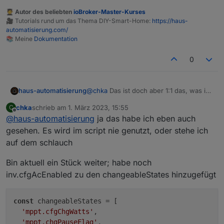
  "id": "232050124",

🧑‍🎓 Autor des beliebten
ioBroker-Master-Kurses
  "moduleSn": "R6XXXXX",

🎥 Tutorials rund um das Thema DIY-Smart-Home:
https://haus-
  "moduleType": 5,

automatisierung.com/
  "operateType": "acOutCfg",

📚 Meine
Dokumentation
  "version": "1.0"

0
@
chka
Das ist doch aber 1:1 das, was ich
haus-automatisierung
im Blog-Beitrag dokumentiert hatte und
chka
schrieb am
1. März 2023, 15:55
C
schon im Script bereitgestellt habe?
https://haus-
zuletzt editiert von
Offline
@
haus-automatisierung
ja das habe ich eben auch
automatisierung.com/hardware/2023/02
/13/ecoflow-river-2-usv-
gesehen. Es wird im script nie genutzt, oder stehe ich
batteriespeicher.html
auf dem schlauch
Bin aktuell ein Stück weiter; habe noch
inv.cfgAcEnabled zu den changeableStates hinzugefügt
const
 changeableStates = [

'mppt.cfgChgWatts'
,

'mppt.chgPauseFlag'
,
