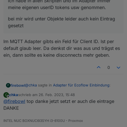
ich habe in allen Skripten und im Adapter immer
meine eigenen userID tokens usw genommen.
bei mir wird unter Objekte leider auch kein Eintrag
gesetzt
Im MQTT Adapter gibts ein Feld für Client ID. Ist per
default glaub leer. Da denkst dir was aus und trägst es
ein, dann sollte es keine disconnects mehr geben.
0
@
chka
sagte in
Adapter für Ecoflow Einbindung
:
firebowl
F
chka
schrieb am
26. Feb. 2023, 15:48
C
zuletzt editiert von
Offline
@
firebowl
top danke jetzt setzt er auch die eintrage
@
haus-automatisierung
sagte in
Adapter für
Ecoflow Einbindung
:
DANKE
Im MQTT Adapter gibts ein Feld für Client ID. Ist per
default glaub leer. Da denkst dir was aus und trägst es
Wichtiger Hinweis: Bitte denkt euch eine
INTEL NUC BOXNUC6I3SYH i3-6100U - Proxmox
ein, dann sollte es keine disconnects mehr geben.
eigene, eindeutige Client-ID aus! Nicht aus