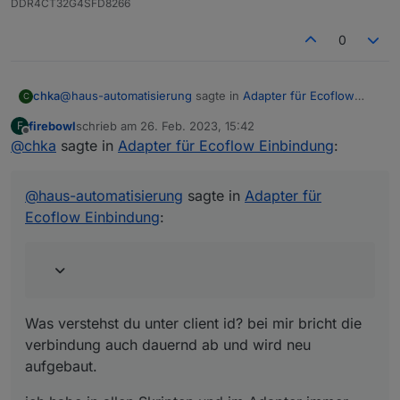
DDR4CT32G4SFD8266
0
@
haus-automatisierung
sagte in
Adapter für Ecoflow
chka
C
Einbindung
:
firebowl
schrieb am
26. Feb. 2023, 15:42
F
zuletzt editiert von
Offline
@
chka
sagte in
Wichtiger Hinweis: Bitte denkt euch eine eigene,
Adapter für Ecoflow Einbindung
:
eindeutige Client-ID aus! Nicht aus irgendwelchen
Was verstehst du unter client id? bei mir bricht die
Screenshots hier abschreiben.
verbindung auch dauernd ab und wird neu aufgebaut.
@
haus-automatisierung
sagte in
Adapter für
ich habe in allen Skripten und im Adapter immer meine
Ecoflow Einbindung
:
eigenen userID tokens usw genommen.
bei mir wird unter Objekte leider auch kein Eintrag
gesetzt
Was verstehst du unter client id? bei mir bricht die
verbindung auch dauernd ab und wird neu
aufgebaut.