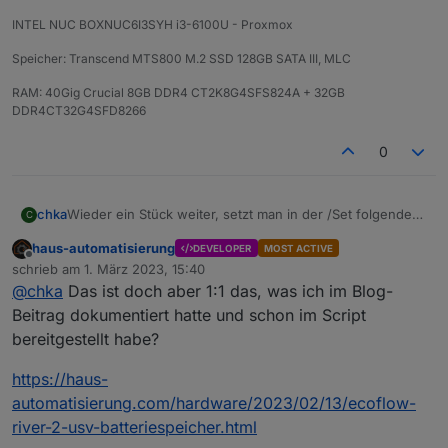
INTEL NUC BOXNUC6I3SYH i3-6100U - Proxmox
Speicher: Transcend MTS800 M.2 SSD 128GB SATA III, MLC
RAM: 40Gig Crucial 8GB DDR4 CT2K8G4SFS824A + 32GB
DDR4CT32G4SFD8266
0
Wieder ein Stück weiter, setzt man in der /Set folgendes
chka
C
schaltet er den Ausgang an.
haus-automatisierung
DEVELOPER
MOST ACTIVE
Jetzt muss es noch in das Script rein.
enable = 1 AN
Offline
schrieb am
1. März 2023, 15:40
enable = 0 AUS
zuletzt editiert von
@
chka
Das ist doch aber 1:1 das, was ich im Blog-
{

  "params": {

Beitrag dokumentiert hatte und schon im Script
    "enabled": 1,

bereitgestellt habe?
    "out_freq": 255,

    "out_voltage": 4294967295,

https://haus-
    "xboost": 255

automatisierung.com/hardware/2023/02/13/ecoflow-
  },

river-2-usv-batteriespeicher.html
  "from": "iOS",

  "lang": "de-de",
