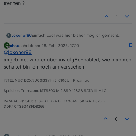
trennen ?
1
Einfach cool was hier bisher möglich gemacht
Loxoner86
L
wurde um die Ecoflow per ioBroker zu steuern. Ich
chka
schrieb am
28. Feb. 2023, 17:10
C
habe die Daten nun im ioBroker und kann zum
Jedoch kriege ich es nicht hin den AC Out
zuletzt editiert von
Offline
@
loxoner86
Beispiel die Ladung pausieren, drosseln etc.
(Schuko) zu schalten hat jemand einen Tip für mich
?
Zusätzlich möchte ich wissen ob es bei
abgebildet wird er über inv.cfgAcEnabled, wie man den
verbundener Einspeisung der Ecoflow (230V AC)
schaltet bin ich noch am versuchen
möglich ist per Software die Entladung zu
erzwingen ohne mittels myStrom oder Shelly die
INTEL NUC BOXNUC6I3SYH i3-6100U - Proxmox
Einspeisung physisch zu trennen ?
Speicher: Transcend MTS800 M.2 SSD 128GB SATA III, MLC
RAM: 40Gig Crucial 8GB DDR4 CT2K8G4SFS824A + 32GB
DDR4CT32G4SFD8266
0