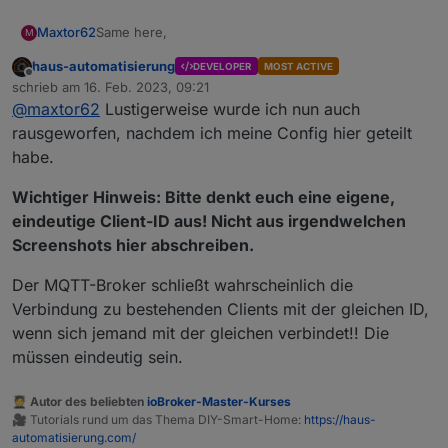
Same here,
Maxtor62
M
haus-automatisierung
DEVELOPER
MOST ACTIVE
Disconnected from
mqtt.ecoflow.com
: undefined
Offline
schrieb am
16. Feb. 2023, 09:21
zuletzt editiert von
@
maxtor62
Lustigerweise wurde ich nun auch
(Delta Max und iOS)
rausgeworfen, nachdem ich meine Config hier geteilt
habe.
Wichtiger Hinweis: Bitte denkt euch eine eigene,
eindeutige Client-ID aus! Nicht aus irgendwelchen
Screenshots hier abschreiben.
Der MQTT-Broker schließt wahrscheinlich die
Verbindung zu bestehenden Clients mit der gleichen ID,
wenn sich jemand mit der gleichen verbindet!! Die
müssen eindeutig sein.
🧑‍🎓 Autor des beliebten
ioBroker-Master-Kurses
🎥 Tutorials rund um das Thema DIY-Smart-Home:
https://haus-
automatisierung.com/