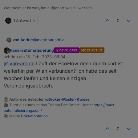
Wer meint er ist was, hat aufgehört was zu werden
1 Antwort
0
Ivan Andric
@
mattenausohz
Ich habe das identische Verhalten. Habe mich jetzt
haus-automatisierung
DEVELOPER
MOST ACTIVE
mit dem MQTT Explorer statt dem ioBroker
Offline
schrieb am
15. Feb. 2023, 06:04
verbunden und der meldet auch "Disconnected
zuletzt editiert von
@
ivan-andric
Läuft der EcoFlow denn durch und ist
from server". Es scheint wohl an ecoflow zu
liegen.
weiterhin per Wlan verbunden? Ich habe das seit
Wochen laufen und keinen einzigen
Verbindungsabbruch.
🧑‍🎓 Autor des beliebten
ioBroker-Master-Kurses
🎥 Tutorials rund um das Thema DIY-Smart-Home:
https://haus-
automatisierung.com/
📚 Meine
Dokumentation
0