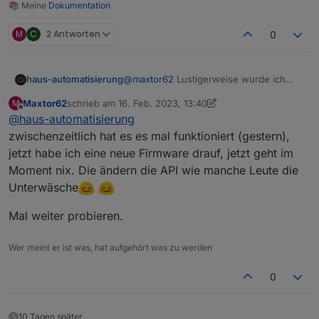
📚 Meine
Dokumentation
M
C
2 Antworten
0
@
maxtor62
Lustigerweise wurde ich
haus-automatisierung
nun auch rausgeworfen, nachdem ich
Maxtor62
schrieb am
16. Feb. 2023, 13:40
M
meine Config hier geteilt habe.
Wichtiger Hinweis: Bitte denkt euch
zuletzt editiert von Maxtor62
Offline
@
haus-automatisierung
eine eigene, eindeutige Client-ID aus!
Nicht aus irgendwelchen Screenshots
Der MQTT-Broker schließt
zwischenzeitlich hat es es mal funktioniert (gestern),
hier abschreiben.
wahrscheinlich die Verbindung zu
jetzt habe ich eine neue Firmware drauf, jetzt geht im
bestehenden Clients mit der gleichen ID,
Moment nix. Die ändern die API wie manche Leute die
wenn sich jemand mit der gleichen
Unterwäsche
verbindet!! Die müssen eindeutig sein.
Mal weiter probieren.
Wer meint er ist was, hat aufgehört was zu werden
0
10 Tagen später