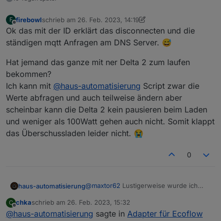
firebowl
schrieb am
26. Feb. 2023, 14:19
F
zuletzt editiert von firebowl
Offline
Ok das mit der ID erklärt das disconnecten und die
ständigen mqtt Anfragen am DNS Server. 😅
Hat jemand das ganze mit ner Delta 2 zum laufen
bekommen?
Ich kann mit
@
haus-automatisierung
Script zwar die
Werte abfragen und auch teilweise ändern aber
scheinbar kann die Delta 2 kein pausieren beim Laden
und weniger als 100Watt gehen auch nicht. Somit klappt
das Überschussladen leider nicht. 😭
0
@
maxtor62
Lustigerweise wurde ich
haus-automatisierung
nun auch rausgeworfen, nachdem ich
chka
schrieb am
26. Feb. 2023, 15:32
C
meine Config hier geteilt habe.
Wichtiger Hinweis: Bitte denkt euch
zuletzt editiert von
Offline
@
haus-automatisierung
sagte in
Adapter für Ecoflow
eine eigene, eindeutige Client-ID aus!