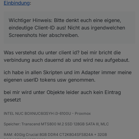
Nicht aus irgendwelchen Screenshots
Der MQTT-Broker schließt
Einbindung
:
hier abschreiben.
wahrscheinlich die Verbindung zu
bestehenden Clients mit der gleichen ID,
wenn sich jemand mit der gleichen
Wichtiger Hinweis: Bitte denkt euch eine eigene,
verbindet!! Die müssen eindeutig sein.
eindeutige Client-ID aus! Nicht aus irgendwelchen
Screenshots hier abschreiben.
Was verstehst du unter client id? bei mir bricht die
verbindung auch dauernd ab und wird neu aufgebaut.
ich habe in allen Skripten und im Adapter immer meine
eigenen userID tokens usw genommen.
bei mir wird unter Objekte leider auch kein Eintrag
gesetzt
INTEL NUC BOXNUC6I3SYH i3-6100U - Proxmox
Speicher: Transcend MTS800 M.2 SSD 128GB SATA III, MLC
RAM: 40Gig Crucial 8GB DDR4 CT2K8G4SFS824A + 32GB