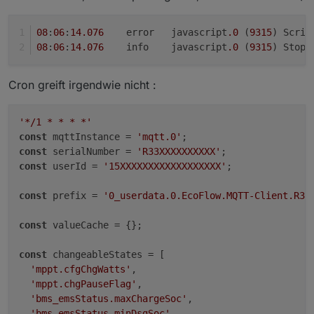
08
:
06
:
14.076
	error	javascript
.0
 (
9315
) Scrip
08
:
06
:
14.076
	info	javascript
.0
 (
9315
) Stop 
Cron greift irgendwie nicht :
'*/1 * * * *'
const
 mqttInstance = 
'mqtt.0'
const
 serialNumber = 
'R33XXXXXXXXXX'
const
 userId = 
'15XXXXXXXXXXXXXXXXXX'
;

const
 prefix = 
'0_userdata.0.EcoFlow.MQTT-Client.R33
const
 valueCache = {};

const
 changeableStates = [

'mppt.cfgChgWatts'
,

'mppt.chgPauseFlag'
,

'bms_emsStatus.maxChargeSoc'
,

'bms_emsStatus.minDsgSoc'
,
