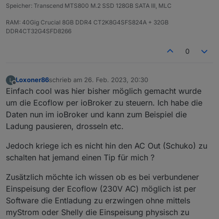
Speicher: Transcend MTS800 M.2 SSD 128GB SATA III, MLC
irgendwelchen Screenshots hier
abschreiben.
RAM: 40Gig Crucial 8GB DDR4 CT2K8G4SFS824A + 32GB
DDR4CT32G4SFD8266
Was verstehst du unter client id? bei mir bricht
die verbindung auch dauernd ab und wird neu
0
aufgebaut.
ich habe in allen Skripten und im Adapter immer
Loxoner86
schrieb am
26. Feb. 2023, 20:30
L
zuletzt editiert von
meine eigenen userID tokens usw genommen.
Offline
Einfach cool was hier bisher möglich gemacht wurde
um die Ecoflow per ioBroker zu steuern. Ich habe die
bei mir wird unter Objekte leider auch kein
Eintrag gesetzt
Daten nun im ioBroker und kann zum Beispiel die
Ladung pausieren, drosseln etc.
Jedoch kriege ich es nicht hin den AC Out (Schuko) zu
schalten hat jemand einen Tip für mich ?
Zusätzlich möchte ich wissen ob es bei verbundener
Einspeisung der Ecoflow (230V AC) möglich ist per
Software die Entladung zu erzwingen ohne mittels
myStrom oder Shelly die Einspeisung physisch zu