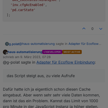
'inv.cfgAcEnabled'
,

'pd.carState'
0
@
haus-automatisierung
sagte in
Adapter für Ecoflow
g.polat
G
Einbindung
:
haus-automatisierung
DEVELOPER
MOST ACTIVE
Offline
@g-polat sagte in
Adapter für Ecoflow
schrieb am
9. März 2023, 07:28
zuletzt editiert von
Einbindung
:
@g-polat sagte in
Adapter für Ecoflow Einbindung
:
Vielen Dank, jetzt habe ich es hinbekommen, einziges
Problem noch, das Script steigt aus, zu viele Aufrufe :-(
Kann bitte nochmal jemand für dummy's
08:06:14.076	error	javascript.0 (9315) Script
das Script steigt aus, zu viele Aufrufe
erklären wie wie genau die Schaltbefehle
abgesetzt werden.
Cron greift irgendwie nicht :
Dafür hatte ich ja eigentlich schon diesen Cache
'*/1 * * * *'

eingebaut. Aber wenn sehr sehr viele Daten kommen,
Es wird ein JSON-String auf dem entsprechenden
const mqttInstance = 'mqtt.0';

Topic gepublished. Wie genau der Playload
dann ist das ein Problem. Kannst das Limit von 1000
const serialNumber = 'R33XXXXXXXXXX';

aussehen muss, findet man am besten raus, wenn
pro Minute in der JavaScript Instanz ja höher stellen.
const userId = '15XXXXXXXXXXXXXXXXXX';
