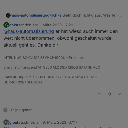
  }

haus-automatisierung
@
chka
Sieht doch richtig aus. Was fehlt
Dir? Der neue Wert wird ja im Script
chka
schrieb am
1. März 2023, 17:29
C
bestätigt.
zuletzt editiert von
Offline
@
haus-automatisierung
er hat wieso auch immer den
wert nicht übernommen, obwohl geschaltet wurde.
aktuell geht es. Danke dir
INTEL NUC BOXNUC6I3SYH i3-6100U - Proxmox
Speicher: Transcend MTS800 M.2 SSD 128GB SATA III, MLC
RAM: 40Gig Crucial 8GB DDR4 CT2K8G4SFS824A + 32GB
DDR4CT32G4SFD8266
0
8 Tagen später
g.polat
schrieb am
9. März 2023, 07:17
G
zuletzt editiert von
Offline