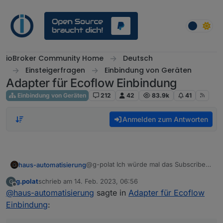
Weiter zum Inhalt
ioBroker Community Home
Deutsch
Einsteigerfragen
Einbindung von Geräten
Adapter für Ecoflow Einbindung
Einbindung von Geräten
212
42
83.9k
41
Anmelden zum Antworten
@g-polat Ich würde mal das Subscribe
haus-automatisierung
für die Wildcard
#
rausnehmen.
g.polat
schrieb am
14. Feb. 2023, 06:56
G
Generell habe ich mich jetzt recht lange
zuletzt editiert von
Offline
@
haus-automatisierung
sagte in
Adapter für Ecoflow
mit der River 2 Pro beschäftigt und
nutze diese z.B. zum Überschuss-Laden
https://haus-
Einbindung
:
der PV-Anlage (zu einem Teil). Alle
automatisierung.com/hardware/2023/02
Details habe ich hier dokumentiert:
/13/ecoflow-river-2-usv-