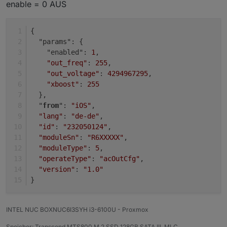
das
/set
topic abonniert und dann
https://www.youtube.com/watch?
enable = 0 AUS
guckt, was die App macht.
v=ezn0NDc9GAY
{
  "params": {
    "enabled": 
1
,
"out_freq"
: 
255
,
"out_voltage"
: 
4294967295
,
"xboost"
: 
255
  },
  "
from
": 
"iOS"
,
"lang"
: 
"de-de"
,
"id"
: 
"232050124"
,
"moduleSn"
: 
"R6XXXXX"
,
"moduleType"
: 
5
,
"operateType"
: 
"acOutCfg"
,
"version"
: 
"1.0"
}
INTEL NUC BOXNUC6I3SYH i3-6100U - Proxmox
Speicher: Transcend MTS800 M.2 SSD 128GB SATA III, MLC