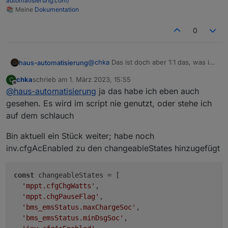
automatisierung.com/
  "operateType": "acOutCfg",

📚 Meine
Dokumentation
  "version": "1.0"

0
@
chka
Das ist doch aber 1:1 das, was ich
haus-automatisierung
im Blog-Beitrag dokumentiert hatte und
chka
schrieb am
1. März 2023, 15:55
C
schon im Script bereitgestellt habe?
https://haus-
zuletzt editiert von
Offline
@
haus-automatisierung
ja das habe ich eben auch
automatisierung.com/hardware/2023/02
/13/ecoflow-river-2-usv-
gesehen. Es wird im script nie genutzt, oder stehe ich
batteriespeicher.html
auf dem schlauch
Bin aktuell ein Stück weiter; habe noch
inv.cfgAcEnabled zu den changeableStates hinzugefügt
const
 changeableStates = [

'mppt.cfgChgWatts'
,

'mppt.chgPauseFlag'
,

'bms_emsStatus.maxChargeSoc'
,

'bms_emsStatus.minDsgSoc'
,
