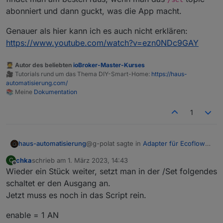
abonniert und dann guckt, was die App macht.
Genauer als hier kann ich es auch nicht erklären:
https://www.youtube.com/watch?v=ezn0NDc9GAY
🧑‍🎓 Autor des beliebten
ioBroker-Master-Kurses
🎥 Tutorials rund um das Thema DIY-Smart-Home:
https://haus-
automatisierung.com/
📚 Meine
Dokumentation
1
@g-polat sagte in
Adapter für Ecoflow
haus-automatisierung
Einbindung
:
chka
schrieb am
1. März 2023, 14:43
C
zuletzt editiert von
Offline
Wieder ein Stück weiter, setzt man in der /Set folgendes
Kann bitte nochmal jemand für
dummy's erklären wie wie genau
schaltet er den Ausgang an.
Es wird ein JSON-String auf dem
die Schaltbefehle abgesetzt
Jetzt muss es noch in das Script rein.
entsprechenden Topic gepublished. Wie
werden.
genau der Playload aussehen muss,
Genauer als hier kann ich es auch nicht
enable = 1 AN
findet man am besten raus, wenn man
erklären: