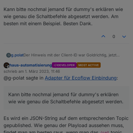
Kann bitte nochmal jemand für dummy's erklären wie
wie genau die Schaltbefehle abgesetzt werden. Am
besten mit einem Beispiel. Besten Dank.
0
Der Hinweis mit der Client-ID war Goldrichtig, jetzt
g.polat
G
funzt es auch bei mir, vielen Dank.
haus-automatisierung
DEVELOPER
MOST ACTIVE
Kann bitte nochmal jemand für dummy's erklären wie
Offline
schrieb am
1. März 2023, 11:46
wie genau die Schaltbefehle abgesetzt werden. Am
zuletzt editiert von
@g-polat sagte in
Adapter für Ecoflow Einbindung
:
besten mit einem Beispiel. Besten Dank.
Kann bitte nochmal jemand für dummy's erklären
wie wie genau die Schaltbefehle abgesetzt werden.
Es wird ein JSON-String auf dem entsprechenden Topic
gepublished. Wie genau der Playload aussehen muss,
findet man am besten raus, wenn man das
topic
/set