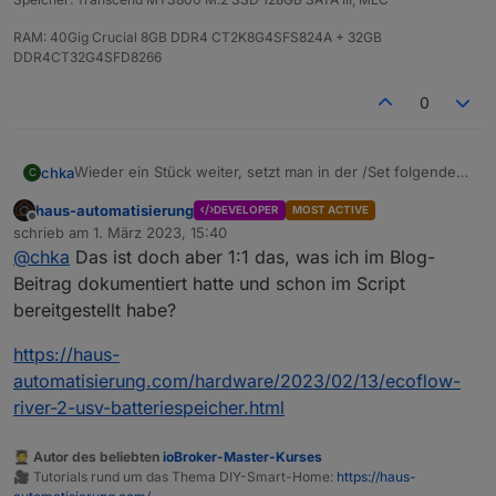
RAM: 40Gig Crucial 8GB DDR4 CT2K8G4SFS824A + 32GB
DDR4CT32G4SFD8266
0
Wieder ein Stück weiter, setzt man in der /Set folgendes
chka
C
schaltet er den Ausgang an.
haus-automatisierung
DEVELOPER
MOST ACTIVE
Jetzt muss es noch in das Script rein.
enable = 1 AN
Offline
schrieb am
1. März 2023, 15:40
enable = 0 AUS
zuletzt editiert von
@
chka
Das ist doch aber 1:1 das, was ich im Blog-
{

  "params": {

Beitrag dokumentiert hatte und schon im Script
    "enabled": 1,

bereitgestellt habe?
    "out_freq": 255,

    "out_voltage": 4294967295,

https://haus-
    "xboost": 255

automatisierung.com/hardware/2023/02/13/ecoflow-
  },

river-2-usv-batteriespeicher.html
  "from": "iOS",

  "lang": "de-de",

  "id": "232050124",

🧑‍🎓 Autor des beliebten
ioBroker-Master-Kurses
  "moduleSn": "R6XXXXX",

🎥 Tutorials rund um das Thema DIY-Smart-Home:
https://haus-
  "moduleType": 5,
