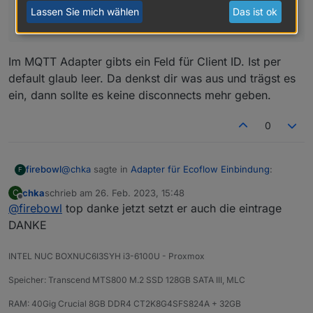
bei mir wird unter Objekte leider auch kein Eintrag
Lassen Sie mich wählen
Das ist ok
gesetzt
Im MQTT Adapter gibts ein Feld für Client ID. Ist per
default glaub leer. Da denkst dir was aus und trägst es
ein, dann sollte es keine disconnects mehr geben.
0
@
chka
sagte in
Adapter für Ecoflow Einbindung
:
firebowl
F
chka
schrieb am
26. Feb. 2023, 15:48
C
zuletzt editiert von
Offline
@
firebowl
top danke jetzt setzt er auch die eintrage
@
haus-automatisierung
sagte in
Adapter für
Ecoflow Einbindung
:
DANKE
Im MQTT Adapter gibts ein Feld für Client ID. Ist per
default glaub leer. Da denkst dir was aus und trägst es
Wichtiger Hinweis: Bitte denkt euch eine
INTEL NUC BOXNUC6I3SYH i3-6100U - Proxmox
ein, dann sollte es keine disconnects mehr geben.
eigene, eindeutige Client-ID aus! Nicht aus
Speicher: Transcend MTS800 M.2 SSD 128GB SATA III, MLC
irgendwelchen Screenshots hier
abschreiben.
RAM: 40Gig Crucial 8GB DDR4 CT2K8G4SFS824A + 32GB