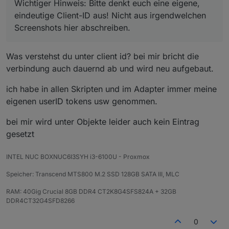
wenn sich jemand mit der gleichen
Wichtiger Hinweis: Bitte denkt euch eine eigene,
verbindet!! Die müssen eindeutig sein.
eindeutige Client-ID aus! Nicht aus irgendwelchen
Screenshots hier abschreiben.
Was verstehst du unter client id? bei mir bricht die
verbindung auch dauernd ab und wird neu aufgebaut.
ich habe in allen Skripten und im Adapter immer meine
eigenen userID tokens usw genommen.
bei mir wird unter Objekte leider auch kein Eintrag
gesetzt
INTEL NUC BOXNUC6I3SYH i3-6100U - Proxmox
Speicher: Transcend MTS800 M.2 SSD 128GB SATA III, MLC
RAM: 40Gig Crucial 8GB DDR4 CT2K8G4SFS824A + 32GB
DDR4CT32G4SFD8266
0