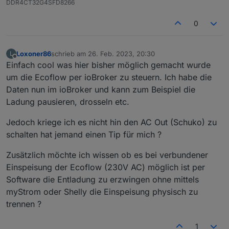
DDR4CT32G4SFD8266
Was verstehst du unter client id? bei mir bricht
die verbindung auch dauernd ab und wird neu
0
aufgebaut.
ich habe in allen Skripten und im Adapter immer
Loxoner86
schrieb am
26. Feb. 2023, 20:30
L
zuletzt editiert von
meine eigenen userID tokens usw genommen.
Offline
Einfach cool was hier bisher möglich gemacht wurde
um die Ecoflow per ioBroker zu steuern. Ich habe die
bei mir wird unter Objekte leider auch kein
Eintrag gesetzt
Daten nun im ioBroker und kann zum Beispiel die
Ladung pausieren, drosseln etc.
Jedoch kriege ich es nicht hin den AC Out (Schuko) zu
schalten hat jemand einen Tip für mich ?
Zusätzlich möchte ich wissen ob es bei verbundener
Einspeisung der Ecoflow (230V AC) möglich ist per
Software die Entladung zu erzwingen ohne mittels
myStrom oder Shelly die Einspeisung physisch zu
trennen ?
1