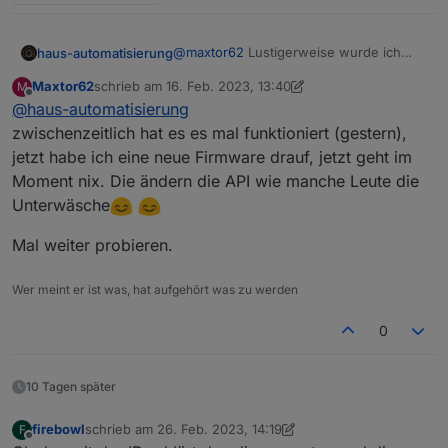
@
maxtor62
Lustigerweise wurde ich
haus-automatisierung
nun auch rausgeworfen, nachdem ich
Maxtor62
schrieb am
16. Feb. 2023, 13:40
M
meine Config hier geteilt habe.
Wichtiger Hinweis: Bitte denkt euch
zuletzt editiert von Maxtor62
Offline
@
haus-automatisierung
eine eigene, eindeutige Client-ID aus!
Nicht aus irgendwelchen Screenshots
Der MQTT-Broker schließt
zwischenzeitlich hat es es mal funktioniert (gestern),
hier abschreiben.
wahrscheinlich die Verbindung zu
jetzt habe ich eine neue Firmware drauf, jetzt geht im
bestehenden Clients mit der gleichen ID,
Moment nix. Die ändern die API wie manche Leute die
wenn sich jemand mit der gleichen
Unterwäsche
verbindet!! Die müssen eindeutig sein.
Mal weiter probieren.
Wer meint er ist was, hat aufgehört was zu werden
0
10 Tagen später
firebowl
schrieb am
26. Feb. 2023, 14:19
F
zuletzt editiert von firebowl
Offline