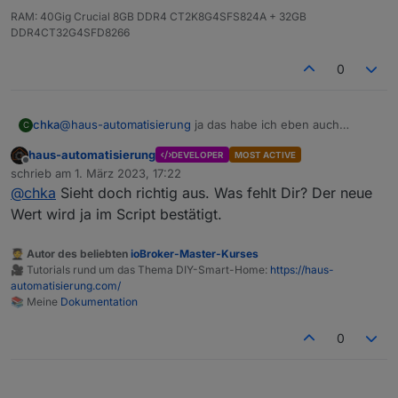
RAM: 40Gig Crucial 8GB DDR4 CT2K8G4SFS824A + 32GB
DDR4CT32G4SFD8266
0
@
haus-automatisierung
ja das habe ich eben auch
chka
C
gesehen. Es wird im script nie genutzt, oder stehe ich
haus-automatisierung
DEVELOPER
MOST ACTIVE
auf dem schlauch
Bin aktuell ein Stück weiter; habe noch inv.cfgAcEnabled
Offline
schrieb am
1. März 2023, 17:22
zu den changeableStates hinzugefügt
zuletzt editiert von
@
chka
Sieht doch richtig aus. Was fehlt Dir? Der neue
const changeableStates = [

  'mppt.cfgChgWatts',

Wert wird ja im Script bestätigt.
des Weiteren in Zeile 81 noch folgendes hinzugefügt:
  'mppt.chgPauseFlag',

  'bms_emsStatus.maxChargeSoc',

🧑‍🎓 Autor des beliebten
ioBroker-Master-Kurses
on({ id: `${prefix}.inv.cfgAcEnabled`, change: '
  'bms_emsStatus.minDsgSoc',

🎥 Tutorials rund um das Thema DIY-Smart-Home:
https://haus-
  const newVal = obj.state.val;

  'inv.cfgAcEnabled'

automatisierung.com/
Geschaltet wird es, aktuell aktualisiert sich der Wert von
    if (newVal >= 0 && newVal <= 1) {

📚 Meine
Dokumentation
inv.cfgAcEnabled nur noch nicht.
    setAcOutput(newVal);

0
    await setStateAsync(obj.id, { val: obj.state
  }
