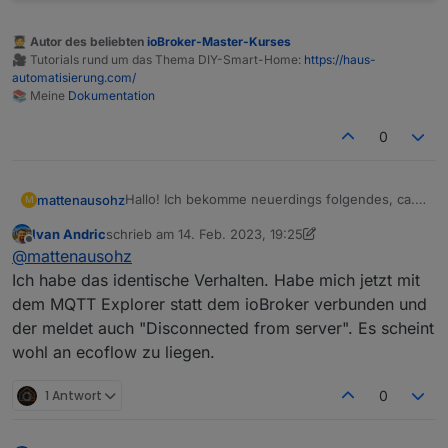
🧑‍🎓 Autor des beliebten
ioBroker-Master-Kurses
🎥 Tutorials rund um das Thema DIY-Smart-Home:
https://haus-
automatisierung.com/
📚 Meine
Dokumentation
0
Hallo! Ich bekomme neuerdings folgendes, ca.
mattenausohz
M
10 Sekunden nach dem "subscribe" der Topics:
Ivan Andric
schrieb am
14. Feb. 2023, 19:25
Disconnected from
mqtt.ecoflow.com
:
zuletzt editiert von Ivan Andric
Offline
@
mattenausohz
undefined
Log:
Ich habe das identische Verhalten. Habe mich jetzt mit
dem MQTT Explorer statt dem ioBroker verbunden und
mqtt.1
der meldet auch "Disconnected from server". Es scheint
2023-02-06 11:08:59.891 info Disconnected
wohl an ecoflow zu liegen.
from
mqtt.ecoflow.com
: undefined
mqtt.1
2023-02-06 11:08:49.506 info All states
published
mqtt.1
1 Antwort
0
2023-02-06 11:08:49.495 info Subscribe on
"/app/15707484745384XXXXX/R331ZEB4ZE8XX
mqtt.1