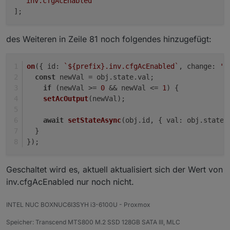
'inv.cfgAcEnabled'
des Weiteren in Zeile 81 noch folgendes hinzugefügt:
on
({ 
id
: 
`
${prefix}
.inv.cfgAcEnabled`
, 
change
: 
'n
const
 newVal = obj.
state
.
val
;
if
 (newVal >= 
0
 && newVal <= 
1
) {
setAcOutput
(newVal);
await
setStateAsync
(obj.
id
, { 
val
: obj.
state
.
  }
});
Geschaltet wird es, aktuell aktualisiert sich der Wert von
inv.cfgAcEnabled nur noch nicht.
INTEL NUC BOXNUC6I3SYH i3-6100U - Proxmox
Speicher: Transcend MTS800 M.2 SSD 128GB SATA III, MLC