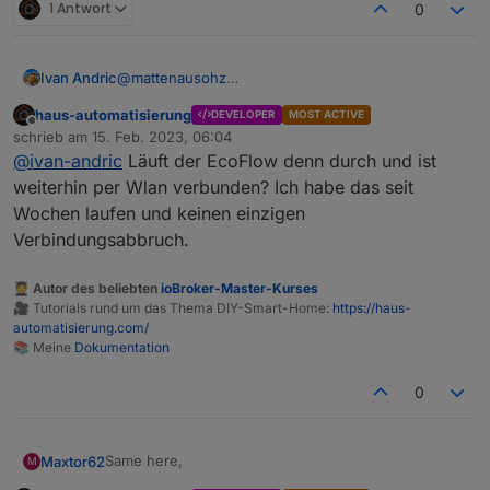
1 Antwort
0
2023-02-06 11:08:27.931 info Try to connect to
mqtts://mqtt.ecoflow.com:8883 with
mqtt.1
clientId=mqtt.mqtt.1and credentials app-
2023-02-06 11:08:27.363 info starting. Version
Ivan Andric
@
mattenausohz
632768efb1f54b13a8c719ed98xxxxx:**********
4.0.7 in
Kann mir jemand etwas dazu sagen?
Ich habe das identische Verhalten. Habe mich jetzt
*********
/opt/iobroker/node_modules/iobroker.mqtt,
haus-automatisierung
DEVELOPER
MOST ACTIVE
mit dem MQTT Explorer statt dem ioBroker
node: v18.6.0, js-controller: 4.0.24
Gruß
Offline
schrieb am
15. Feb. 2023, 06:04
verbunden und der meldet auch "Disconnected
Matthias
zuletzt editiert von
@
ivan-andric
Läuft der EcoFlow denn durch und ist
from server". Es scheint wohl an ecoflow zu
liegen.
weiterhin per Wlan verbunden? Ich habe das seit
Wochen laufen und keinen einzigen
Verbindungsabbruch.
🧑‍🎓 Autor des beliebten
ioBroker-Master-Kurses
🎥 Tutorials rund um das Thema DIY-Smart-Home:
https://haus-
automatisierung.com/
📚 Meine
Dokumentation
0
Same here,
Maxtor62
M