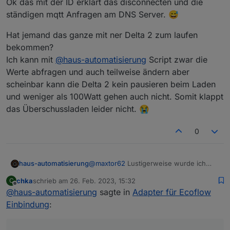
Ok das mit der ID erklärt das disconnecten und die
ständigen mqtt Anfragen am DNS Server. 😅
Hat jemand das ganze mit ner Delta 2 zum laufen
bekommen?
Ich kann mit
@
haus-automatisierung
Script zwar die
Werte abfragen und auch teilweise ändern aber
scheinbar kann die Delta 2 kein pausieren beim Laden
und weniger als 100Watt gehen auch nicht. Somit klappt
das Überschussladen leider nicht. 😭
0
@
maxtor62
Lustigerweise wurde ich
haus-automatisierung
nun auch rausgeworfen, nachdem ich
chka
schrieb am
26. Feb. 2023, 15:32
C
meine Config hier geteilt habe.
Wichtiger Hinweis: Bitte denkt euch
zuletzt editiert von
Offline
@
haus-automatisierung
sagte in
Adapter für Ecoflow
eine eigene, eindeutige Client-ID aus!
Nicht aus irgendwelchen Screenshots
Der MQTT-Broker schließt
Einbindung
:
hier abschreiben.
wahrscheinlich die Verbindung zu
bestehenden Clients mit der gleichen ID,