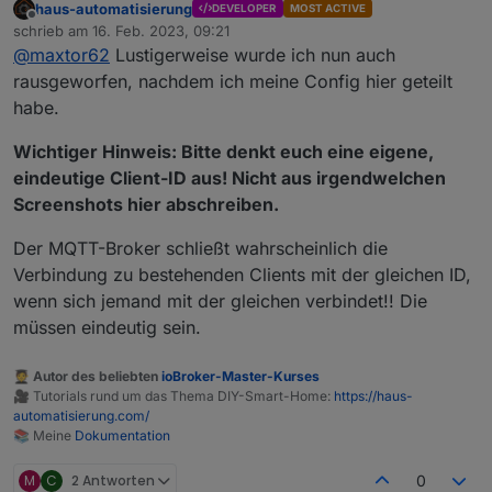
haus-automatisierung
DEVELOPER
MOST ACTIVE
Disconnected from
mqtt.ecoflow.com
: undefined
Offline
schrieb am
16. Feb. 2023, 09:21
zuletzt editiert von
@
maxtor62
Lustigerweise wurde ich nun auch
(Delta Max und iOS)
rausgeworfen, nachdem ich meine Config hier geteilt
habe.
Wichtiger Hinweis: Bitte denkt euch eine eigene,
eindeutige Client-ID aus! Nicht aus irgendwelchen
Screenshots hier abschreiben.
Der MQTT-Broker schließt wahrscheinlich die
Verbindung zu bestehenden Clients mit der gleichen ID,
wenn sich jemand mit der gleichen verbindet!! Die
müssen eindeutig sein.
🧑‍🎓 Autor des beliebten
ioBroker-Master-Kurses
🎥 Tutorials rund um das Thema DIY-Smart-Home:
https://haus-
automatisierung.com/
📚 Meine
Dokumentation
M
C
2 Antworten
0