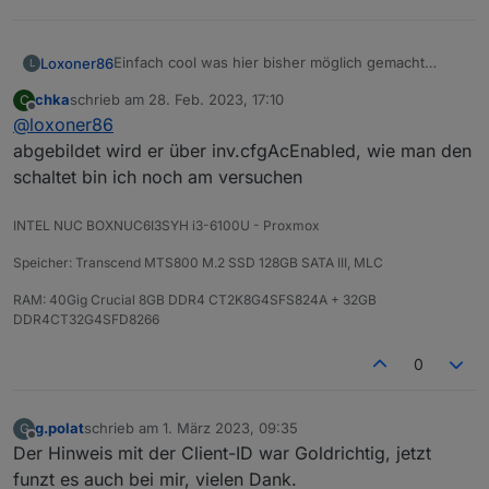
Einfach cool was hier bisher möglich gemacht
Loxoner86
L
wurde um die Ecoflow per ioBroker zu steuern. Ich
chka
schrieb am
28. Feb. 2023, 17:10
C
habe die Daten nun im ioBroker und kann zum
Jedoch kriege ich es nicht hin den AC Out
zuletzt editiert von
Offline
@
loxoner86
Beispiel die Ladung pausieren, drosseln etc.
(Schuko) zu schalten hat jemand einen Tip für mich
?
Zusätzlich möchte ich wissen ob es bei
abgebildet wird er über inv.cfgAcEnabled, wie man den
verbundener Einspeisung der Ecoflow (230V AC)
schaltet bin ich noch am versuchen
möglich ist per Software die Entladung zu
erzwingen ohne mittels myStrom oder Shelly die
INTEL NUC BOXNUC6I3SYH i3-6100U - Proxmox
Einspeisung physisch zu trennen ?
Speicher: Transcend MTS800 M.2 SSD 128GB SATA III, MLC
RAM: 40Gig Crucial 8GB DDR4 CT2K8G4SFS824A + 32GB
DDR4CT32G4SFD8266
0
g.polat
schrieb am
1. März 2023, 09:35
G
zuletzt editiert von
Offline
Der Hinweis mit der Client-ID war Goldrichtig, jetzt
funzt es auch bei mir, vielen Dank.