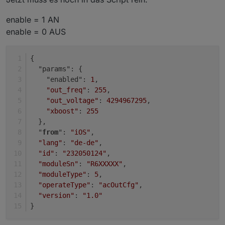
entsprechenden Topic gepublished. Wie
werden.
genau der Playload aussehen muss,
Genauer als hier kann ich es auch nicht
enable = 1 AN
findet man am besten raus, wenn man
erklären:
das
/set
topic abonniert und dann
https://www.youtube.com/watch?
enable = 0 AUS
guckt, was die App macht.
v=ezn0NDc9GAY
{
  "params": {
    "enabled": 
1
,
"out_freq"
: 
255
,
"out_voltage"
: 
4294967295
,
"xboost"
: 
255
  },
  "
from
": 
"iOS"
,
"lang"
: 
"de-de"
,
"id"
: 
"232050124"
,
"moduleSn"
: 
"R6XXXXX"
,
"moduleType"
: 
5
,
"operateType"
: 
"acOutCfg"
,
"version"
: 
"1.0"
}