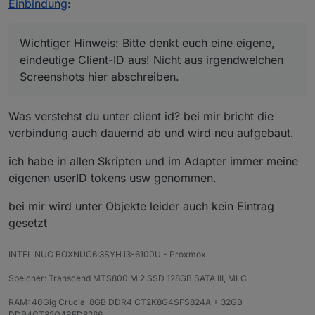
Nicht aus irgendwelchen Screenshots
Der MQTT-Broker schließt
Einbindung
:
hier abschreiben.
wahrscheinlich die Verbindung zu
bestehenden Clients mit der gleichen ID,
wenn sich jemand mit der gleichen
Wichtiger Hinweis: Bitte denkt euch eine eigene,
verbindet!! Die müssen eindeutig sein.
eindeutige Client-ID aus! Nicht aus irgendwelchen
Screenshots hier abschreiben.
Was verstehst du unter client id? bei mir bricht die
verbindung auch dauernd ab und wird neu aufgebaut.
ich habe in allen Skripten und im Adapter immer meine
eigenen userID tokens usw genommen.
bei mir wird unter Objekte leider auch kein Eintrag
gesetzt
INTEL NUC BOXNUC6I3SYH i3-6100U - Proxmox
Speicher: Transcend MTS800 M.2 SSD 128GB SATA III, MLC
RAM: 40Gig Crucial 8GB DDR4 CT2K8G4SFS824A + 32GB
DDR4CT32G4SFD8266