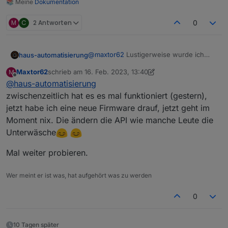
📚 Meine
Dokumentation
M
C
2 Antworten
0
@
maxtor62
Lustigerweise wurde ich
haus-automatisierung
nun auch rausgeworfen, nachdem ich
Maxtor62
schrieb am
16. Feb. 2023, 13:40
M
meine Config hier geteilt habe.
Wichtiger Hinweis: Bitte denkt euch
zuletzt editiert von Maxtor62
Offline
@
haus-automatisierung
eine eigene, eindeutige Client-ID aus!
Nicht aus irgendwelchen Screenshots
Der MQTT-Broker schließt
zwischenzeitlich hat es es mal funktioniert (gestern),
hier abschreiben.
wahrscheinlich die Verbindung zu
jetzt habe ich eine neue Firmware drauf, jetzt geht im
bestehenden Clients mit der gleichen ID,
Moment nix. Die ändern die API wie manche Leute die
wenn sich jemand mit der gleichen
Unterwäsche
verbindet!! Die müssen eindeutig sein.
Mal weiter probieren.
Wer meint er ist was, hat aufgehört was zu werden
0
10 Tagen später