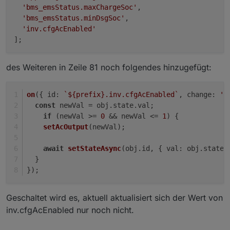
'bms_emsStatus.maxChargeSoc'
,

'bms_emsStatus.minDsgSoc'
,

'inv.cfgAcEnabled'
des Weiteren in Zeile 81 noch folgendes hinzugefügt:
on
({ 
id
: 
`
${prefix}
.inv.cfgAcEnabled`
, 
change
: 
'n
const
 newVal = obj.
state
.
val
;
if
 (newVal >= 
0
 && newVal <= 
1
) {
setAcOutput
(newVal);
await
setStateAsync
(obj.
id
, { 
val
: obj.
state
.
  }
});
Geschaltet wird es, aktuell aktualisiert sich der Wert von
inv.cfgAcEnabled nur noch nicht.