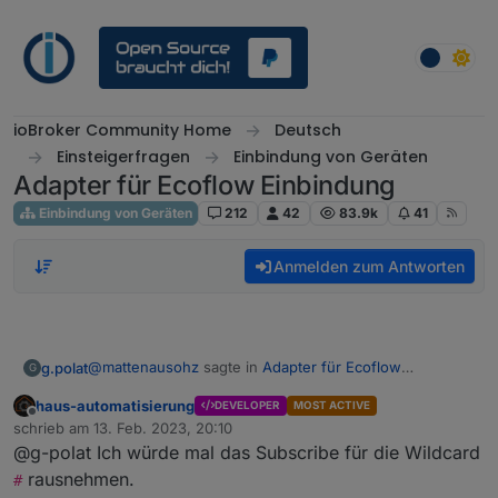
Weiter zum Inhalt
ioBroker Community Home
Deutsch
Einsteigerfragen
Einbindung von Geräten
Adapter für Ecoflow Einbindung
Einbindung von Geräten
212
42
83.9k
41
Anmelden zum Antworten
@
mattenausohz
sagte in
Adapter für Ecoflow
g.polat
G
Einbindung
:
haus-automatisierung
DEVELOPER
MOST ACTIVE
Offline
Hallo! Ich bekomme neuerdings folgendes, ca. 10
schrieb am
13. Feb. 2023, 20:10
zuletzt editiert von
Sekunden nach dem "subscribe" der Topics:
@g-polat Ich würde mal das Subscribe für die Wildcard
Konntest Du das Problem lösen, habe das gleiche
rausnehmen.
#
Problem hier :-(
Disconnected from
mqtt.ecoflow.com
: undefined