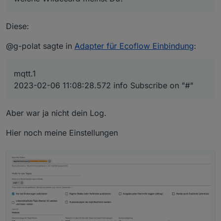
GP
Überschuss-Laden der PV-Anlage (zu einem Teil).
v18.6.0, js-controller: 4.0.24
Alle Details habe ich hier dokumentiert:
Diese:
Kann mir jemand etwas dazu sagen?
https://haus-
automatisierung.com/hardware/2023/02/13/ecoflo
Gruß
@g-polat sagte in
Adapter für Ecoflow Einbindung
:
w-river-2-usv-batteriespeicher.html
Matthias
mqtt.1
2023-02-06 11:08:28.572 info Subscribe on "#"
Aber war ja nicht dein Log.
Hier noch meine Einstellungen