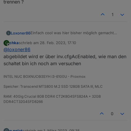
trennen ?
1
Einfach cool was hier bisher möglich gemacht
Loxoner86
L
wurde um die Ecoflow per ioBroker zu steuern. Ich
chka
schrieb am
28. Feb. 2023, 17:10
C
habe die Daten nun im ioBroker und kann zum
Jedoch kriege ich es nicht hin den AC Out
zuletzt editiert von
Offline
@
loxoner86
Beispiel die Ladung pausieren, drosseln etc.
(Schuko) zu schalten hat jemand einen Tip für mich
?
Zusätzlich möchte ich wissen ob es bei
abgebildet wird er über inv.cfgAcEnabled, wie man den
verbundener Einspeisung der Ecoflow (230V AC)
schaltet bin ich noch am versuchen
möglich ist per Software die Entladung zu
erzwingen ohne mittels myStrom oder Shelly die
INTEL NUC BOXNUC6I3SYH i3-6100U - Proxmox
Einspeisung physisch zu trennen ?
Speicher: Transcend MTS800 M.2 SSD 128GB SATA III, MLC
RAM: 40Gig Crucial 8GB DDR4 CT2K8G4SFS824A + 32GB
DDR4CT32G4SFD8266
0
g.polat
schrieb am
1. März 2023, 09:35
G