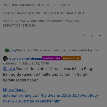
INTEL NUC BOXNUC6I3SYH i3-6100U - Proxmox
Speicher: Transcend MTS800 M.2 SSD 128GB SATA III, MLC
RAM: 40Gig Crucial 8GB DDR4 CT2K8G4SFS824A + 32GB
DDR4CT32G4SFD8266
0
Wieder ein Stück weiter, setzt man in der /Set folgendes
chka
C
schaltet er den Ausgang an.
haus-automatisierung
DEVELOPER
MOST ACTIVE
Jetzt muss es noch in das Script rein.
enable = 1 AN
Offline
schrieb am
1. März 2023, 15:40
enable = 0 AUS
zuletzt editiert von
@
chka
Das ist doch aber 1:1 das, was ich im Blog-
{

  "params": {

Beitrag dokumentiert hatte und schon im Script
    "enabled": 1,

bereitgestellt habe?
    "out_freq": 255,

    "out_voltage": 4294967295,

https://haus-
    "xboost": 255

automatisierung.com/hardware/2023/02/13/ecoflow-
  },

river-2-usv-batteriespeicher.html
  "from": "iOS",

  "lang": "de-de",
