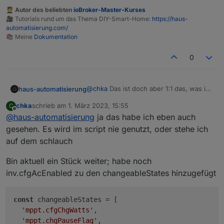
  "id": "232050124",

🧑‍🎓 Autor des beliebten
ioBroker-Master-Kurses
  "moduleSn": "R6XXXXX",

🎥 Tutorials rund um das Thema DIY-Smart-Home:
https://haus-
  "moduleType": 5,

automatisierung.com/
  "operateType": "acOutCfg",

📚 Meine
Dokumentation
  "version": "1.0"

0
@
chka
Das ist doch aber 1:1 das, was ich
haus-automatisierung
im Blog-Beitrag dokumentiert hatte und
chka
schrieb am
1. März 2023, 15:55
C
schon im Script bereitgestellt habe?
https://haus-
zuletzt editiert von
Offline
@
haus-automatisierung
ja das habe ich eben auch
automatisierung.com/hardware/2023/02
/13/ecoflow-river-2-usv-
gesehen. Es wird im script nie genutzt, oder stehe ich
batteriespeicher.html
auf dem schlauch
Bin aktuell ein Stück weiter; habe noch
inv.cfgAcEnabled zu den changeableStates hinzugefügt
const
 changeableStates = [

'mppt.cfgChgWatts'
,

'mppt.chgPauseFlag'
,
