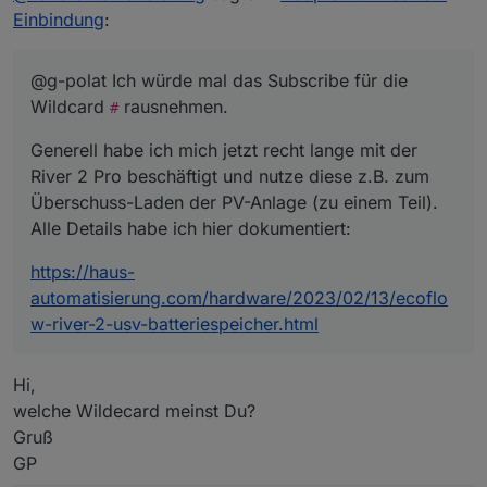
nutze diese z.B. zum Überschuss-Laden
https://haus-
Einbindung
:
2023-02-06 11:08:49.492 info Subscribe on "#"
der PV-Anlage (zu einem Teil). Alle
automatisierung.com/hardware/2023/02
mqtt.1
Details habe ich hier dokumentiert:
/13/ecoflow-river-2-usv-
2023-02-06 11:08:49.491 info Connected to
batteriespeicher.html
@g-polat Ich würde mal das Subscribe für die
mqtt.ecoflow.com
Wildcard
rausnehmen.
#
mqtt.1
Generell habe ich mich jetzt recht lange mit der
2023-02-06 11:08:49.038 info Reconnected to
River 2 Pro beschäftigt und nutze diese z.B. zum
mqtt.ecoflow.com
Überschuss-Laden der PV-Anlage (zu einem Teil).
mqtt.1
Alle Details habe ich hier dokumentiert:
2023-02-06 11:08:39.038 info Disconnected from
mqtt.ecoflow.com
: undefined
https://haus-
mqtt.1
automatisierung.com/hardware/2023/02/13/ecoflo
2023-02-06 11:08:28.608 info All states published
w-river-2-usv-batteriespeicher.html
mqtt.1
2023-02-06 11:08:28.580 info Subscribe on
Hi,
"/app/1570748474538XXXXX/R331ZEB4ZEXXXXX/
welche Wildecard meinst Du?
thing/property/get"
Gruß
mqtt.1
GP
2023-02-06 11:08:28.579 info Subscribe on