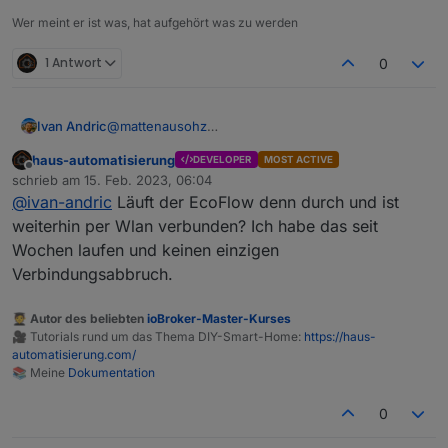
mqtt.1
Wer meint er ist was, hat aufgehört was zu werden
2023-02-06 11:08:28.569 info Connected to
mqtt.ecoflow.com
mqtt.1
1 Antwort
0
2023-02-06 11:08:27.931 info Try to connect to
mqtts://mqtt.ecoflow.com:8883 with
mqtt.1
clientId=mqtt.mqtt.1and credentials app-
2023-02-06 11:08:27.363 info starting. Version
Ivan Andric
@
mattenausohz
632768efb1f54b13a8c719ed98xxxxx:**********
4.0.7 in
Kann mir jemand etwas dazu sagen?
Ich habe das identische Verhalten. Habe mich jetzt
*********
/opt/iobroker/node_modules/iobroker.mqtt,
haus-automatisierung
DEVELOPER
MOST ACTIVE
mit dem MQTT Explorer statt dem ioBroker
node: v18.6.0, js-controller: 4.0.24
Gruß
Offline
schrieb am
15. Feb. 2023, 06:04
verbunden und der meldet auch "Disconnected
Matthias
zuletzt editiert von
@
ivan-andric
Läuft der EcoFlow denn durch und ist
from server". Es scheint wohl an ecoflow zu
liegen.
weiterhin per Wlan verbunden? Ich habe das seit
Wochen laufen und keinen einzigen
Verbindungsabbruch.
🧑‍🎓 Autor des beliebten
ioBroker-Master-Kurses
🎥 Tutorials rund um das Thema DIY-Smart-Home:
https://haus-
automatisierung.com/
📚 Meine
Dokumentation
0