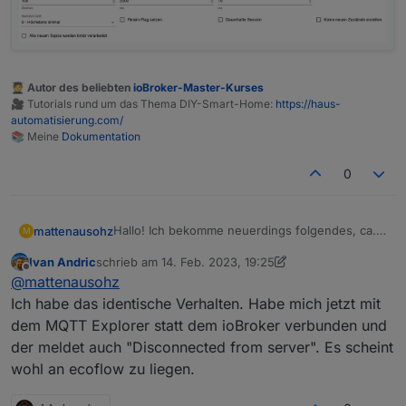
🧑‍🎓 Autor des beliebten
ioBroker-Master-Kurses
🎥 Tutorials rund um das Thema DIY-Smart-Home:
https://haus-
automatisierung.com/
📚 Meine
Dokumentation
0
Hallo! Ich bekomme neuerdings folgendes, ca.
mattenausohz
M
10 Sekunden nach dem "subscribe" der Topics:
Ivan Andric
schrieb am
14. Feb. 2023, 19:25
Disconnected from
mqtt.ecoflow.com
:
zuletzt editiert von Ivan Andric
Offline
@
mattenausohz
undefined
Log:
Ich habe das identische Verhalten. Habe mich jetzt mit
dem MQTT Explorer statt dem ioBroker verbunden und
mqtt.1
der meldet auch "Disconnected from server". Es scheint
2023-02-06 11:08:59.891 info Disconnected
wohl an ecoflow zu liegen.
from
mqtt.ecoflow.com
: undefined
mqtt.1
2023-02-06 11:08:49.506 info All states
published
mqtt.1