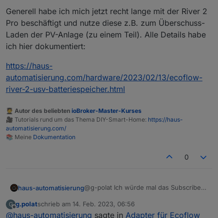
Generell habe ich mich jetzt recht lange mit der River 2
Log:
Pro beschäftigt und nutze diese z.B. zum Überschuss-
mqtt.1
Laden der PV-Anlage (zu einem Teil). Alle Details habe
2023-02-06 11:08:59.891 info Disconnected from
ich hier dokumentiert:
mqtt.ecoflow.com
: undefined
https://haus-
mqtt.1
2023-02-06 11:08:49.506 info All states published
automatisierung.com/hardware/2023/02/13/ecoflow-
river-2-usv-batteriespeicher.html
mqtt.1
2023-02-06 11:08:49.495 info Subscribe on
"/app/15707484745384XXXXX/R331ZEB4ZE8XXXX
🧑‍🎓 Autor des beliebten
ioBroker-Master-Kurses
X/thing/property/get"
🎥 Tutorials rund um das Thema DIY-Smart-Home:
https://haus-
automatisierung.com/
mqtt.1
📚 Meine
Dokumentation
2023-02-06 11:08:49.494 info Subscribe on
"/app/15707484745384XXXXX/R331ZEB4ZE8XXXX
0
/thing/property/set"
mqtt.1
@g-polat Ich würde mal das Subscribe
haus-automatisierung
2023-02-06 11:08:49.493 info Subscribe on
für die Wildcard
#
rausnehmen.
"/app/device/property/R331ZEB4ZEXXXXX"
g.polat
schrieb am
14. Feb. 2023, 06:56
G
Generell habe ich mich jetzt recht lange
zuletzt editiert von
Offline
@
haus-automatisierung
sagte in
Adapter für Ecoflow
mit der River 2 Pro beschäftigt und
mqtt.1