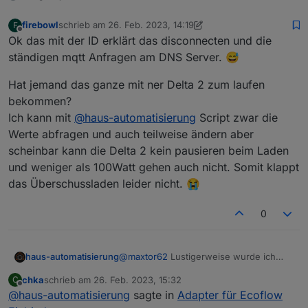
firebowl
schrieb am
26. Feb. 2023, 14:19
F
zuletzt editiert von firebowl
Offline
Ok das mit der ID erklärt das disconnecten und die
ständigen mqtt Anfragen am DNS Server. 😅
Hat jemand das ganze mit ner Delta 2 zum laufen
bekommen?
Ich kann mit
@
haus-automatisierung
Script zwar die
Werte abfragen und auch teilweise ändern aber
scheinbar kann die Delta 2 kein pausieren beim Laden
und weniger als 100Watt gehen auch nicht. Somit klappt
das Überschussladen leider nicht. 😭
0
@
maxtor62
Lustigerweise wurde ich
haus-automatisierung
nun auch rausgeworfen, nachdem ich
chka
schrieb am
26. Feb. 2023, 15:32
C
meine Config hier geteilt habe.
Wichtiger Hinweis: Bitte denkt euch
zuletzt editiert von
Offline
@
haus-automatisierung
sagte in
Adapter für Ecoflow
eine eigene, eindeutige Client-ID aus!