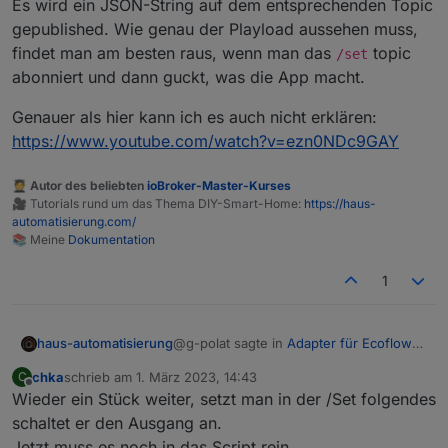
Es wird ein JSON-String auf dem entsprechenden Topic
gepublished. Wie genau der Playload aussehen muss,
findet man am besten raus, wenn man das
topic
/set
abonniert und dann guckt, was die App macht.
Genauer als hier kann ich es auch nicht erklären:
https://www.youtube.com/watch?v=ezn0NDc9GAY
🧑‍🎓 Autor des beliebten
ioBroker-Master-Kurses
🎥 Tutorials rund um das Thema DIY-Smart-Home:
https://haus-
automatisierung.com/
📚 Meine
Dokumentation
1
@g-polat sagte in
Adapter für Ecoflow
haus-automatisierung
Einbindung
:
chka
schrieb am
1. März 2023, 14:43
C
zuletzt editiert von
Offline
Wieder ein Stück weiter, setzt man in der /Set folgendes
Kann bitte nochmal jemand für
dummy's erklären wie wie genau
schaltet er den Ausgang an.
Es wird ein JSON-String auf dem
die Schaltbefehle abgesetzt
Jetzt muss es noch in das Script rein.