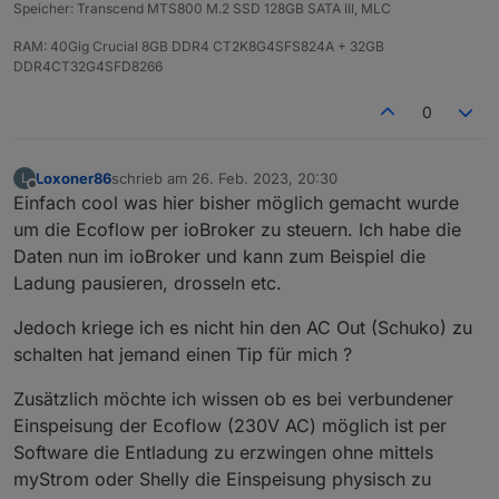
Speicher: Transcend MTS800 M.2 SSD 128GB SATA III, MLC
irgendwelchen Screenshots hier
abschreiben.
RAM: 40Gig Crucial 8GB DDR4 CT2K8G4SFS824A + 32GB
DDR4CT32G4SFD8266
Was verstehst du unter client id? bei mir bricht
die verbindung auch dauernd ab und wird neu
0
aufgebaut.
ich habe in allen Skripten und im Adapter immer
Loxoner86
schrieb am
26. Feb. 2023, 20:30
L
zuletzt editiert von
meine eigenen userID tokens usw genommen.
Offline
Einfach cool was hier bisher möglich gemacht wurde
um die Ecoflow per ioBroker zu steuern. Ich habe die
bei mir wird unter Objekte leider auch kein
Eintrag gesetzt
Daten nun im ioBroker und kann zum Beispiel die
Ladung pausieren, drosseln etc.
Jedoch kriege ich es nicht hin den AC Out (Schuko) zu
schalten hat jemand einen Tip für mich ?
Zusätzlich möchte ich wissen ob es bei verbundener
Einspeisung der Ecoflow (230V AC) möglich ist per
Software die Entladung zu erzwingen ohne mittels
myStrom oder Shelly die Einspeisung physisch zu