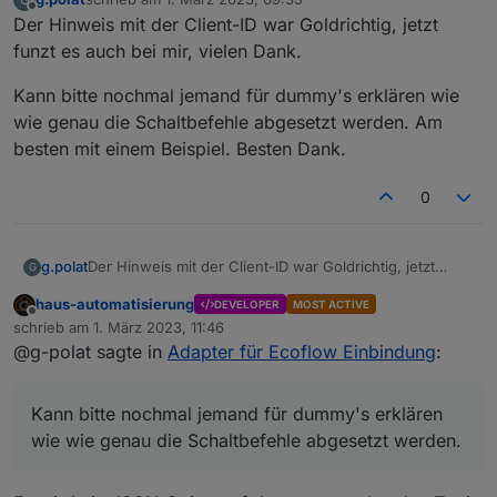
zuletzt editiert von
Offline
Der Hinweis mit der Client-ID war Goldrichtig, jetzt
funzt es auch bei mir, vielen Dank.
Kann bitte nochmal jemand für dummy's erklären wie
wie genau die Schaltbefehle abgesetzt werden. Am
besten mit einem Beispiel. Besten Dank.
0
Der Hinweis mit der Client-ID war Goldrichtig, jetzt
g.polat
G
funzt es auch bei mir, vielen Dank.
haus-automatisierung
DEVELOPER
MOST ACTIVE
Kann bitte nochmal jemand für dummy's erklären wie
Offline
schrieb am
1. März 2023, 11:46
wie genau die Schaltbefehle abgesetzt werden. Am
zuletzt editiert von
@g-polat sagte in
Adapter für Ecoflow Einbindung
:
besten mit einem Beispiel. Besten Dank.
Kann bitte nochmal jemand für dummy's erklären
wie wie genau die Schaltbefehle abgesetzt werden.