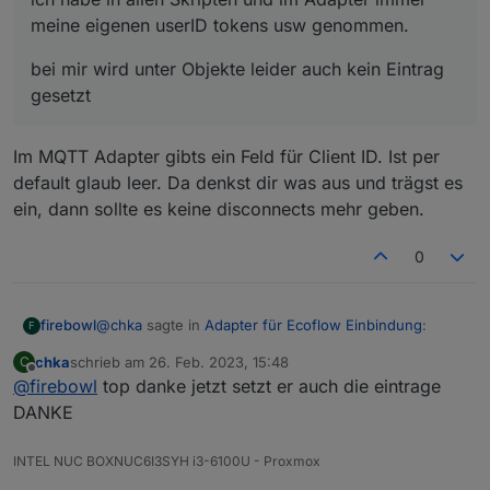
meine eigenen userID tokens usw genommen.
bei mir wird unter Objekte leider auch kein Eintrag
gesetzt
Im MQTT Adapter gibts ein Feld für Client ID. Ist per
default glaub leer. Da denkst dir was aus und trägst es
ein, dann sollte es keine disconnects mehr geben.
0
@
chka
sagte in
Adapter für Ecoflow Einbindung
:
firebowl
F
chka
schrieb am
26. Feb. 2023, 15:48
C
zuletzt editiert von
Offline
@
firebowl
top danke jetzt setzt er auch die eintrage
@
haus-automatisierung
sagte in
Adapter für
Ecoflow Einbindung
:
DANKE
Im MQTT Adapter gibts ein Feld für Client ID. Ist per
default glaub leer. Da denkst dir was aus und trägst es
Wichtiger Hinweis: Bitte denkt euch eine
INTEL NUC BOXNUC6I3SYH i3-6100U - Proxmox
ein, dann sollte es keine disconnects mehr geben.
eigene, eindeutige Client-ID aus! Nicht aus