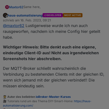
Same here,
Maxtor62
M
haus-automatisierung
DEVELOPER
MOST ACTIVE
Disconnected from
mqtt.ecoflow.com
: undefined
Offline
schrieb am
16. Feb. 2023, 09:21
zuletzt editiert von
@
maxtor62
Lustigerweise wurde ich nun auch
(Delta Max und iOS)
rausgeworfen, nachdem ich meine Config hier geteilt
habe.
Wichtiger Hinweis: Bitte denkt euch eine eigene,
eindeutige Client-ID aus! Nicht aus irgendwelchen
Screenshots hier abschreiben.
Der MQTT-Broker schließt wahrscheinlich die
Verbindung zu bestehenden Clients mit der gleichen ID,
wenn sich jemand mit der gleichen verbindet!! Die
müssen eindeutig sein.
🧑‍🎓 Autor des beliebten
ioBroker-Master-Kurses
🎥 Tutorials rund um das Thema DIY-Smart-Home:
https://haus-
automatisierung.com/