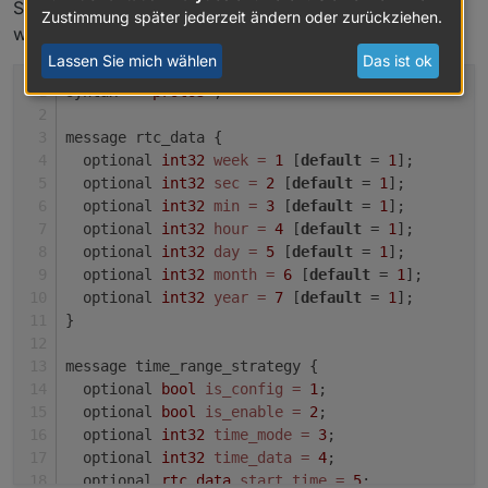
So sieht das dann in klartext aus:
Zustimmung später jederzeit ändern oder zurückziehen.
wn511_socket_sys.proto
Lassen Sie mich wählen
Das ist ok
syntax = 
"proto3"
;
message rtc_data {
  optional 
int32
week
=
1
 [
default
 = 
1
];
  optional 
int32
sec
=
2
 [
default
 = 
1
];
  optional 
int32
min
=
3
 [
default
 = 
1
];
  optional 
int32
hour
=
4
 [
default
 = 
1
];
  optional 
int32
day
=
5
 [
default
 = 
1
];
  optional 
int32
month
=
6
 [
default
 = 
1
];
  optional 
int32
year
=
7
 [
default
 = 
1
];
}
message time_range_strategy {
  optional 
bool
is_config
=
1
;
  optional 
bool
is_enable
=
2
;
  optional 
int32
time_mode
=
3
;
  optional 
int32
time_data
=
4
;
  optional 
rtc_data
start_time
=
5
;