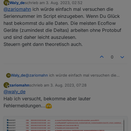
Waly_de
schrieb am
3. Aug. 2023, 02:52
W
lese hier fleißig mit und bin begeistert von der
zuletzt editiert von
Offline
@
zariomahn
ich würde einfach mal versuchen die
Arbeit von
@
Waly_de
:-)
Besitze selbst 2 Delta Pro und das
Seriennummer im Script einzugeben. Wenn Du Glück
SmartHomePanel, die beiden DP sind über HASS im
hast bekommst du alle Daten. Die meisten Ecoflow
ioBroker. eingebunden.
Nun die Frage die mich brennend interessiert, gibt
Geräte (zumindest die Deltas) arbeiten ohne Protobuf
es eine Möglichkeit mit dem Script von
@
Waly_de
und sind daher leicht auszulesen.
das "SmartHomePanel" auszulesen und im besten
Danke schon mal im Voraus für ne Antwort, und
Fall auch zu steuern ? Hat das schon jemand
viele Grüße
Steuern geht dann theoretisch auch.
geschafft?
MZ
0
Waly_de
@
zariomahn
ich würde einfach mal versuchen die
W
Seriennummer im Script einzugeben. Wenn Du Glück
zariomahn
schrieb am
3. Aug. 2023, 07:28
Z
hast bekommst du alle Daten. Die meisten Ecoflow
zuletzt editiert von
Offline
@
waly_de
Geräte (zumindest die Deltas) arbeiten ohne Protobuf
und sind daher leicht auszulesen.
Hab ich versucht, bekomme aber lauter
Steuern geht dann theoretisch auch.
Fehlermeldungen...