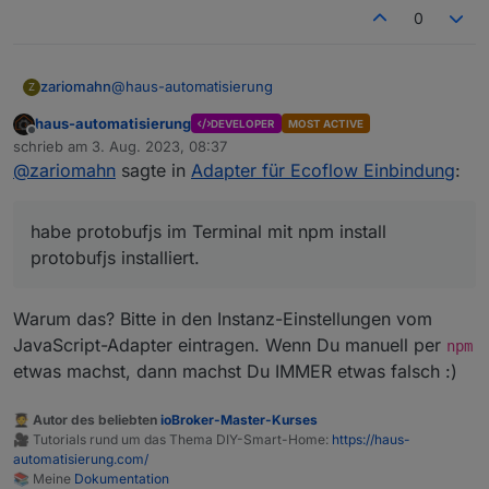
0
@
haus-automatisierung
zariomahn
Z
haus-automatisierung
DEVELOPER
MOST ACTIVE
habe protobufjs im Terminal mit npm install
Offline
schrieb am
3. Aug. 2023, 08:37
protobufjs installiert.
zuletzt editiert von
@
zariomahn
sagte in
Adapter für Ecoflow Einbindung
:
Muss noch etwas anderes gemacht werden ?
Sorry, bin noch nicht lange mit ioBroker u.s.w.
beschäftigt,
komme zwar aus der IT, habe aber immer einen
viele Grüße
habe protobufjs im Terminal mit npm install
großen Bogen um Programmierung, Skripten u.s.w.
gemacht ;-)
Mz
protobufjs installiert.
Warum das? Bitte in den Instanz-Einstellungen vom
JavaScript-Adapter eintragen. Wenn Du manuell per
npm
etwas machst, dann machst Du IMMER etwas falsch :)
🧑‍🎓 Autor des beliebten
ioBroker-Master-Kurses
🎥 Tutorials rund um das Thema DIY-Smart-Home:
https://haus-
automatisierung.com/
📚 Meine
Dokumentation