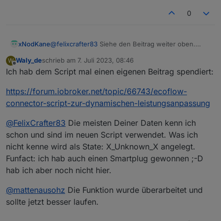
/app/<userid>/HW52ZDH4SF5J6396/thing/pro
0
perty/get:
Das war bis jetzt immer derselbe datensatz
Das wird beim ein und ausschalten von der App
auf
xNodKane
@
felixcrafter83
Siehe den Beitrag weiter oben.
/app/<userid>/HW52ZDH4SF5J6396/thing/pro
Wenn man sich die Ecoflow APK (Android App)
perty/set gepublished:
Waly_de
schrieb am
7. Juli 2023, 08:46
W
genauer ansieht wie die Codetechnisch funktioniert
zuletzt editiert von
Offline
AN:
AUS:
Ich hab dem Script mal einen eigenen Beitrag spendiert:
fällt zum einen Auf das ein import zu Googles
Protobuf drinnen ist.
https://forum.iobroker.net/topic/66743/ecoflow-
Ist aber sehr mühselig etwas herauszufinden.
connector-script-zur-dynamischen-leistungsanpassung
Wie seit ihr auf die .proto files gekommen?
habt ihr die im code der app gefunden?
@
FelixCrafter83
Die meisten Deiner Daten kenn ich
könnte man für die steckdosen auch eine .proto
Vielen Dank
machen?
schon und sind im neuen Script verwendet. Was ich
nicht kenne wird als State: X_Unknown_X angelegt.
Funfact: ich hab auch einen Smartplug gewonnen ;-D
hab ich aber noch nicht hier.
@
mattenausohz
Die Funktion wurde überarbeitet und
sollte jetzt besser laufen.