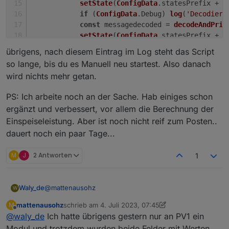
setState
(
ConfigData
.
statesPrefix
 + 
'
if
 (
ConfigData
.
Debug
) 
log
(
'Decodiert
const
 messagedecoded = 
decodeAndPrin
setState
(
ConfigData
.
statesPrefix
 + 
'
generateAndSyncSub
(
"data"
, 
JSON
.
pars
übrigens, nach diesem Eintrag im Log steht das Script
        }
so lange, bis du es Manuell neu startest. Also danach
    });
wird nichts mehr getan.
PS: Ich arbeite noch an der Sache. Hab einiges schon
ergänzt und verbessert, vor allem die Berechnung der
Einspeiseleistung. Aber ist noch nicht reif zum Posten..
dauert noch ein paar Tage...
M
J
2 Antworten
1
@
mattenausohz
Waly_de
W
mattenausohz
schrieb am
4. Juli 2023, 07:45
M
BasePower Offset ist das, was bei der
zuletzt editiert von mattenausohz
7. Apr. 2023, 11:15
Offline
@
waly_de
Ich hatte übrigens gestern nur an PV1 ein
Berechnung der Einspeiseleistung abgezogen
// Auf Nachricht empfangen Ereignis reagieren

wird. Also wenn Ermittelt wird, dass Dein
    client.on('message', async function (topi
Modul und trotzdem wurden beide Felder mit Werten