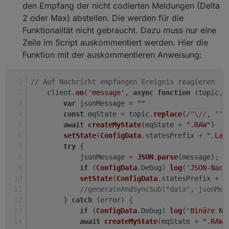
den Empfang der nicht codierten Meldungen (Delta
2 oder Max) abstellen. Die werden für die
Funktionalität nicht gebraucht. Dazu muss nur eine
Zeile im Script auskommentiert werden. Hier die
Funktion mit der auskommentieren Anweisung:
// Auf Nachricht empfangen Ereignis reagieren
    client.
on
(
'message'
, 
async
function
 (
topic, 
var
 jsonMessage = 
""
const
 mqState = topic.
replace
(
/^\//
, 
''
)
await
createMyState
(mqState + 
".RAW"
)
setState
(
ConfigData
.
statesPrefix
 + 
".Las
try
 {
            jsonMessage = 
JSON
.
parse
(message);
if
 (
ConfigData
.
Debug
) 
log
(
'JSON-Nach
setState
(
ConfigData
.
statesPrefix
 + 
'
//generateAndSyncSub("data", jsonMes
        } 
catch
 (error) {
if
 (
ConfigData
.
Debug
) 
log
(
'Binäre Na
await
createMyState
(mqState + 
".RAW_