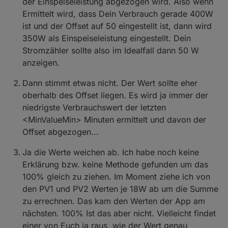
der Einspeiseleistung abgezogen wird. Also wenn
Stopping Script now! Please check your script!
kann das liegen?
Ermittelt wird, dass Dein Verbrauch gerade 400W
Die Produktion (PV1 und PV2) aktualisieren
ist und der Offset auf 50 eingestellt ist, dann wird
sich im Vergleich zur App extrem selten
350W als Einspeiseleistung eingestellt. Dein
und passen auch nicht wirklich zum
Gesamt-Wert. PV1 + PV2 scheint nicht die
Stromzähler sollte also im Idealfall dann 50 W
"Solar-Summe" auf der App zu sein.
anzeigen.
Habe jetzt den Herd laufen. Gesamt
werden über 1500 W dauerhaft verbraucht.
Dann stimmt etwas nicht. Der Wert sollte eher
Die Einspeisung steigt aber nicht auf 600
oberhalb des Offset liegen. Es wird ja immer der
sondern schwankt weiterhin (die vor der
Nutzung des Herds) um 500 W herum.
niedrigste Verbrauchswert der letzten
<MinValueMin> Minuten ermittelt und davon der
Offset abgezogen...
Ja die Werte weichen ab. Ich habe noch keine
Erklärung bzw. keine Methode gefunden um das
100% gleich zu ziehen. Im Moment ziehe ich von
den PV1 und PV2 Werten je 18W ab um die Summe
zu errechnen. Das kam den Werten der App am
nächsten. 100% Ist das aber nicht. Vielleicht findet
einer von Euch ja raus, wie der Wert genau