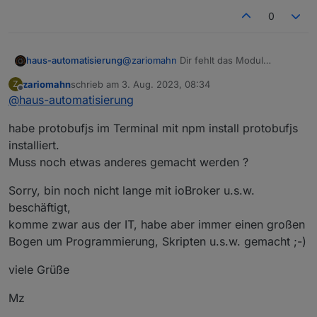
0
haus-automatisierung
@
zariomahn
Dir fehlt das Modul
protobufjs
. Hast Du das als
zariomahn
schrieb am
3. Aug. 2023, 08:34
Z
Erweiterung im JavaScript-Adapter
zuletzt editiert von
Offline
@
haus-automatisierung
eingetragen?
habe protobufjs im Terminal mit npm install protobufjs
installiert.
Muss noch etwas anderes gemacht werden ?
Sorry, bin noch nicht lange mit ioBroker u.s.w.
beschäftigt,
komme zwar aus der IT, habe aber immer einen großen
Bogen um Programmierung, Skripten u.s.w. gemacht ;-)
viele Grüße
Mz