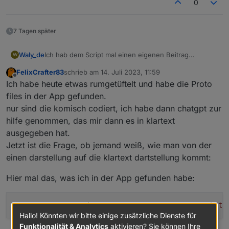
0
7 Tagen später
Ich hab dem Script mal einen eigenen Beitrag
Waly_de
W
spendiert:
FelixCrafter83
schrieb am
14. Juli 2023, 11:59
https://forum.iobroker.net/topic/66743/ecoflow-
zuletzt editiert von
Offline
Ich habe heute etwas rumgetüftelt und habe die Proto
connector-script-zur-dynamischen-
leistungsanpassung
@
FelixCrafter83
Die meisten Deiner Daten kenn ich
files in der App gefunden.
schon und sind im neuen Script verwendet. Was ich
nur sind die komisch codiert, ich habe dann chatgpt zur
nicht kenne wird als State: X_Unknown_X angelegt.
@
mattenausohz
Die Funktion wurde überarbeitet und
hilfe genommen, das mir dann es in klartext
Funfact: ich hab auch einen Smartplug gewonnen ;-D
sollte jetzt besser laufen.
ausgegeben hat.
hab ich aber noch nicht hier.
Jetzt ist die Frage, ob jemand weiß, wie man von der
einen darstellung auf die klartext dartstellung kommt:
Hier mal das, was ich in der App gefunden habe:
 \n\u0016wn511_socket_sys.proto\
"\u00ca\u0001
\n
\brtc
Hallo! Könnten wir bitte einige zusätzliche Dienste für
Funktionalität & Analytics
aktivieren? Sie können Ihre