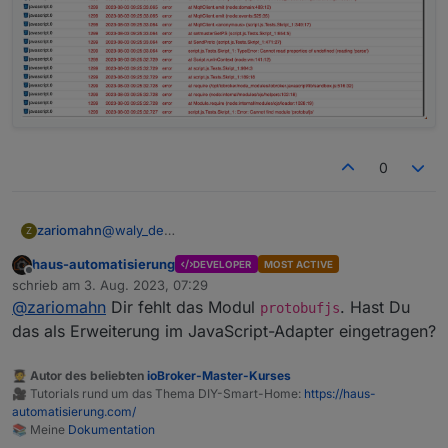
0
@
waly_de
zariomahn
Z
Hab ich versucht, bekomme aber lauter
haus-automatisierung
DEVELOPER
MOST ACTIVE
Fehlermeldungen...
Offline
schrieb am
3. Aug. 2023, 07:29
zuletzt editiert von
@
zariomahn
Dir fehlt das Modul
. Hast Du
protobufjs
das als Erweiterung im JavaScript-Adapter eingetragen?
🧑‍🎓 Autor des beliebten
ioBroker-Master-Kurses
🎥 Tutorials rund um das Thema DIY-Smart-Home:
https://haus-
automatisierung.com/
📚 Meine
Dokumentation