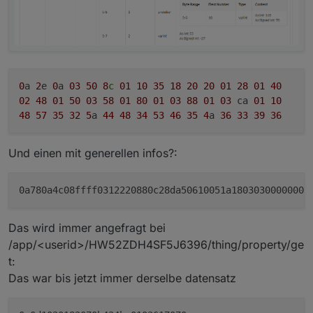
0
a
2
e
0
a
03
50
8
c
01
10
35
18
20
20
01
28
01
40
02
48
01
50
03
58
01
80
01
03
88
01
03
ca
01
10
48
57
35
32
5
a
44
48
34
53
46
35
4
a
36
33
39
36
Und einen mit generellen infos?:
Das wird immer angefragt bei
/app/<userid>/HW52ZDH4SF5J6396/thing/property/ge
t:
Das war bis jetzt immer derselbe datensatz