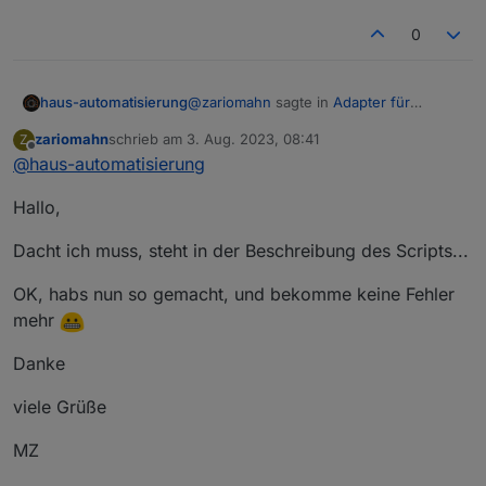
0
@
zariomahn
sagte in
Adapter für
haus-automatisierung
Ecoflow Einbindung
:
zariomahn
schrieb am
3. Aug. 2023, 08:41
Z
zuletzt editiert von
Offline
@
haus-automatisierung
habe protobufjs im Terminal mit
npm install protobufjs installiert.
Warum das? Bitte in den Instanz-
Hallo,
Einstellungen vom JavaScript-Adapter
eintragen. Wenn Du manuell per
npm
Dacht ich muss, steht in der Beschreibung des Scripts...
etwas machst, dann machst Du IMMER
etwas falsch :)
OK, habs nun so gemacht, und bekomme keine Fehler
mehr
Danke
viele Grüße
MZ