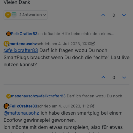
Vielen Dank
M
2 Antworten
0
ich bräuchte Hilfe beim einbinden eines
FelixCrafter83
Smartplugs
mattenausohz
schrieb am
4. Juli 2023, 10:10
M
Ich habe hier verschiedene Daten vom MQTT
Der mit der Energiemessung: Zum beispiel hier
zuletzt editiert von mattenausohz
7. Apr. 2023, 12:41
Offline
@
felixcrafter83
Darf ich fragen wozu Du noch
Broker bekommen
die muss mit 14W sein (mann muss hier wieder
es kommen bei
/10 machen):
SmartPlugs brauchst wenn Du doch die "echte" Last live
/app/device/property/HW52ZDH4SF5J6396
Field number 10 hat dort den wert 140 -> 140/10
nutzen kannst?
Und einen mit generellen infos?:
immer zwei verschiedene datensätze:
= 10W
0
Das wird immer angefragt bei
/app/<userid>/HW52ZDH4SF5J6396/thing/pro
mattenausohz
@
felixcrafter83
Darf ich fragen wozu Du noch
M
perty/get:
SmartPlugs brauchst wenn Du doch die "echte"
Das war bis jetzt immer derselbe datensatz
FelixCrafter83
schrieb am
4. Juli 2023, 11:21
Last live nutzen kannst?
zuletzt editiert von FelixCrafter83
7. Apr. 2023, 13:2
Offline
Das wird beim ein und ausschalten von der App
@
mattenausohz
ich habe diesen smartplug bei einem
auf
Ecoflow gewinnspiel gewonnen.
/app/<userid>/HW52ZDH4SF5J6396/thing/pro
ich möchte mit dem etwas rumspielen, also für etwas
perty/set gepublished:
AN:
AUS: