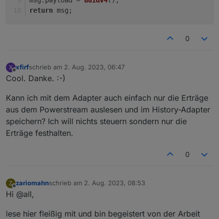
  optional 
int32
max_watts
=
1
;
}

return
 msg;
}
message time_task_config_post {

  optional int32 index = 1;

message mesh_ctrl_pack {
0
  optional time_task_config task_config =
  optional 
int32
mesh_enable
=
1
;
}

}
xfirf
schrieb am
2. Aug. 2023, 06:47
X
zuletzt editiert von
Offline
message PowerItem {

Cool. Danke. :-)
message ret_pack {
  optional int64 timestamp = 1;

  optional 
bool
ret_sta
=
1
;
  optional string timezone = 2;

Kann ich mit dem Adapter auch einfach nur die Erträge
}
  optional int32 plug_power = 3;

aus dem Powerstream auslesen und im History-Adapter
}

speichern? Ich will nichts steuern sondern nur die
message PowerPack {

Erträge festhalten.
  optional int32 sys_seq = 1;

  repeated PowerItem sys_power_stream = 2
0
}

message PowerAckPack {

zariomahn
schrieb am
2. Aug. 2023, 08:53
Z
  optional int32 sys_seq = 1;

zuletzt editiert von
Offline
Hi @all,
}

lese hier fleißig mit und bin begeistert von der Arbeit
message max_watts_pack {
