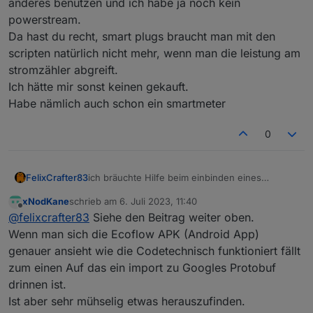
anderes benutzen und ich habe ja noch kein
powerstream.
Da hast du recht, smart plugs braucht man mit den
Wie seit ihr auf die .proto files gekommen?
scripten natürlich nicht mehr, wenn man die leistung am
habt ihr die im code der app gefunden?
stromzähler abgreift.
könnte man für die steckdosen auch eine .proto
Vielen Dank
Ich hätte mir sonst keinen gekauft.
machen?
Habe nämlich auch schon ein smartmeter
0
ich bräuchte Hilfe beim einbinden eines
FelixCrafter83
Smartplugs
xNodKane
schrieb am
6. Juli 2023, 11:40
Ich habe hier verschiedene Daten vom MQTT
Der mit der Energiemessung: Zum beispiel hier
zuletzt editiert von
Offline
@
felixcrafter83
Siehe den Beitrag weiter oben.
Broker bekommen
die muss mit 14W sein (mann muss hier wieder
es kommen bei
/10 machen):
Wenn man sich die Ecoflow APK (Android App)
/app/device/property/HW52ZDH4SF5J6396
Field number 10 hat dort den wert 140 -> 140/10
genauer ansieht wie die Codetechnisch funktioniert fällt
Und einen mit generellen infos?:
immer zwei verschiedene datensätze:
= 10W
zum einen Auf das ein import zu Googles Protobuf
drinnen ist.
Ist aber sehr mühselig etwas herauszufinden.
Das wird immer angefragt bei