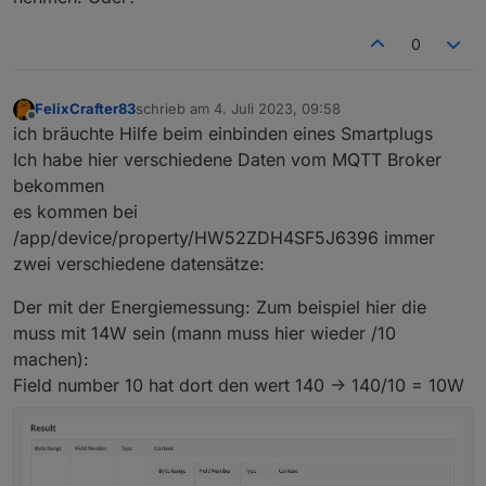
geben.
0
Denk dran.. es wird der niedrigste wert der
letzten <MinValueMin> Minuten ermittelt. daher
muss die Leistung von 1500W mindestens
FelixCrafter83
schrieb am
4. Juli 2023, 09:58
<MinValueMin> Minuten dauerhaft anliegen,
zuletzt editiert von
Offline
ich bräuchte Hilfe beim einbinden eines Smartplugs
damit die Einspeisung angehoben wird. (Hast du
Ich habe hier verschiedene Daten vom MQTT Broker
auch die History für den Verbrauch aktiviert?)
bekommen
Oha.. ja, es kommen eben sehr viele Updates
es kommen bei
vom MQTT. Ich hatte das auch, aber mit mehr als
/app/device/property/HW52ZDH4SF5J6396 immer
1000. Ist aber kein Fehler, sondern leider die
Realität. Ich hab das Limit in den Einstellungen
zwei verschiedene datensätze:
des Javascript Adapters auf 5000 Erhöht....
Alternativ könntest du den Empfang der nicht
Der mit der Energiemessung: Zum beispiel hier die
codierten Meldungen (Delta 2 oder Max)
muss mit 14W sein (mann muss hier wieder /10
abstellen. Die werden für die Funktionalität nicht
machen):
gebraucht. Dazu muss nur eine Zeile im Script
auskommentiert werden. Hier die Funktion mit
Field number 10 hat dort den wert 140 -> 140/10 = 10W
der auskommentieren Anweisung: