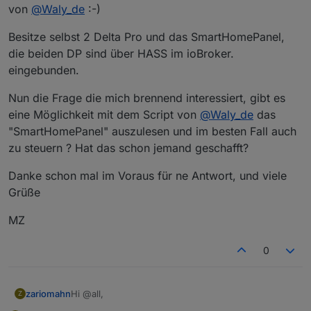
  optional int32 max_watts = 1;

von
@
Waly_de
:-)
}

Besitze selbst 2 Delta Pro und das SmartHomePanel,
message mesh_ctrl_pack {

die beiden DP sind über HASS im ioBroker.
  optional int32 mesh_enable = 1;

eingebunden.
}

Nun die Frage die mich brennend interessiert, gibt es
message ret_pack {

  optional bool ret_sta = 1;

eine Möglichkeit mit dem Script von
@
Waly_de
das
"SmartHomePanel" auszulesen und im besten Fall auch
zu steuern ? Hat das schon jemand geschafft?
Danke schon mal im Voraus für ne Antwort, und viele
Grüße
MZ
0
Hi @all,
zariomahn
Z