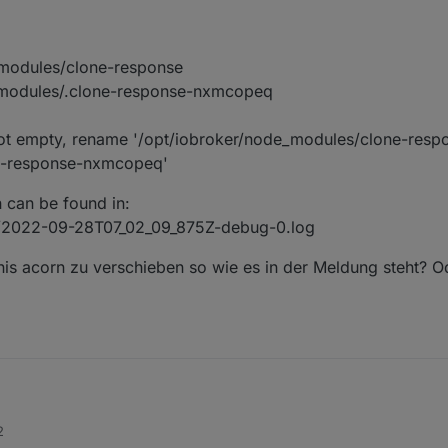
. Ich konnte danach den Adapter über die GUI finden und installieren.
_modules/clone-response
_modules/.clone-response-nxmcopeq
 empty, rename '/opt/iobroker/node_modules/clone-respo
ne-response-nxmcopeq'
 can be found in:
s/2022-09-28T07_02_09_875Z-debug-0.log
is acorn zu verschieben so wie es in der Meldung steht? 
he Fehler
2
TY
of this run can be found in: