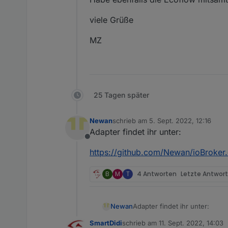
viele Grüße
MZ
25 Tagen später
Newan
schrieb am
5. Sept. 2022, 12:16
zuletzt editiert von
Adapter findet ihr unter:
Offline
https://github.com/Newan/ioBroker
B
M
T
4 Antworten
Letzte Antwor
Adapter findet ihr unter:
Newan
SmartDidi
schrieb am
11. Sept. 2022, 14:03
https://github.com/Newan/io
zuletzt editiert von