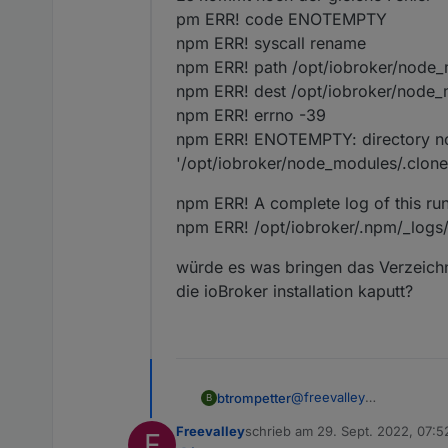
pm ERR! code ENOTEMPTY
So hat es bei mir geklappt
npm ERR! syscall rename
npm ERR! path /opt/iobroker/node
npm ERR! dest /opt/iobroker/node
npm ERR! errno -39
npm ERR! ENOTEMPTY: directory not
'/opt/iobroker/node_modules/.clo
npm ERR! A complete log of this run
npm ERR! /opt/iobroker/.npm/_log
würde es was bringen das Verzeichn
die ioBroker installation kaputt?
@
freevalley
btrompetter
B
Es kommt noch der gleic
Freevalley
schrieb am
29. Sept. 2022, 07:5
F
pm ERR! code ENOTEMP
npm ERR! A complete log 
zuletzt editiert von