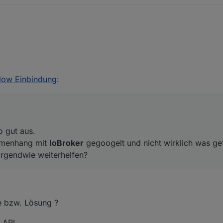
nicht so gut aus.
flow Einbindung
:
zusammenhang mit
IoBroker
gegoogelt und nicht wirklich was gefunden
otzdem irgendwie weiterhelfen?
o gut aus.
menhang mit
IoBroker
gegoogelt und nicht wirklich was ge
 irgendwie weiterhelfen?
se bzw. Lösung ?
 API