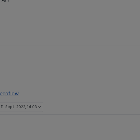
.ecoflow
t
11. Sept. 2022, 14:03
Broker.ecoflow