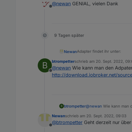
@
newan
GENIAL, vielen Dank
Offline
9 Tagen später
Adapter findet ihr unter:
Newan
btrompetter
schrieb am
20. Sept. 2022, 09
B
https://github.com/Newan/io
zuletzt editiert von
@
newan
Wie kann man den Adpater in
Offline
http://download.iobroker.net/sources
btrompetter
@
newan
Wie kann man den
B
http://download.iobroker.
Newan
schrieb am
20. Sept. 2022, 09:03
zuletzt editiert von
@
btrompetter
Geht derzeit nur über
Offline