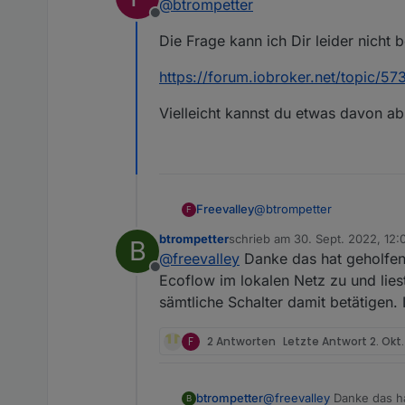
@
btrompetter
npm ERR! syscall rename
npm ERR! /opt/i
Offline
npm ERR! path /opt/iob
würde es was bringen da
Die Frage kann ich Dir leider nicht 
npm ERR! dest /opt/iob
die ioBroker installation 
npm ERR! errno -39
npm ERR! ENOTEMPTY: dir
https://forum.iobroker.net/topic/57
'/opt/iobroker/node_mo
Vielleicht kannst du etwas davon abl
@
btrompetter
Freevalley
F
btrompetter
schrieb am
30. Sept. 2022, 12:
B
Die Frage kann ich Dir leid
zuletzt editiert von
@
freevalley
Danke das hat geholfen,
Offline
https://forum.iobroker.net
Ecoflow im lokalen Netz zu und lie
sämtliche Schalter damit betätigen. I
Vielleicht kannst du etwas 
F
2 Antworten
Letzte Antwort
2. Okt
btrompetter
@
freevalley
Danke das ha
B