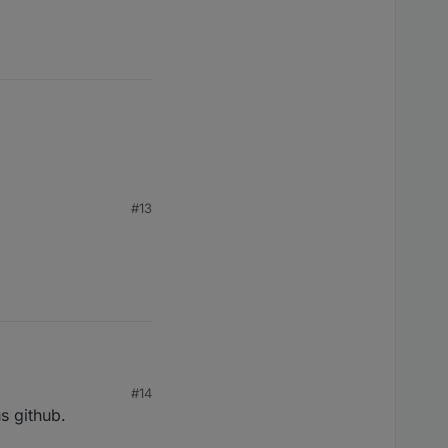
#13
#14
s github.