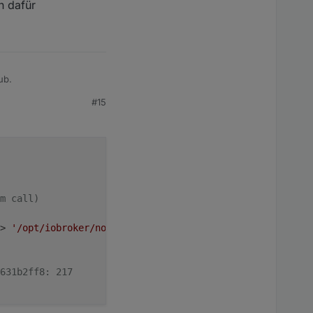
n dafür
ub.
#15
ür
m call)
> 
'/opt/iobroker/node_modules/.acorn-zHERliMH'
631b2ff8: 217