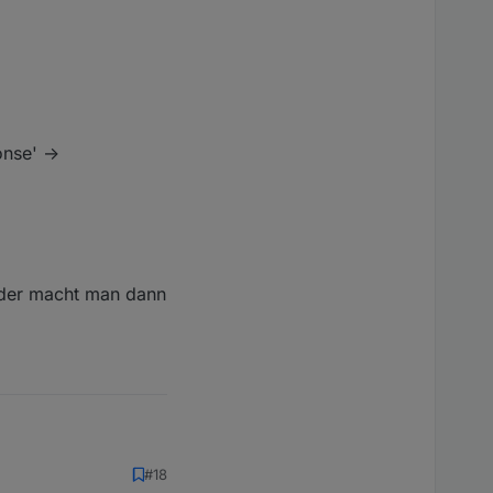
nse' ->
Oder macht man dann
#18