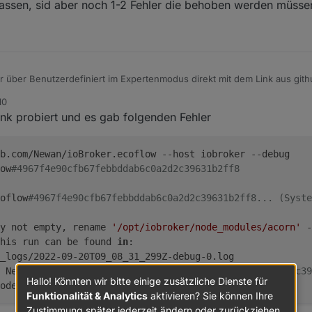
assen, sid aber noch 1-2 Fehler die behoben werden müsse
r über Benutzerdefiniert im Expertenmodus direkt mit dem Link aus gith
10
n zu lassen, sid aber noch 1-2 Fehler die behoben werden müssen daf
ink probiert und es gab folgenden Fehler
b.com/Newan/ioBroker.ecoflow --host iobroker --debug
ow
#4967f4e90cfb67febbddab6c0a2d2c39631b2ff8
oflow
#4967f4e90cfb67febbddab6c0a2d2c39631b2ff8... (Syste
y not empty, rename 
'/opt/iobroker/node_modules/acorn'
 -
his run can be found 
in
:
_logs/2022-09-20T09_08_31_299Z-debug-0.log
 Newan/ioBroker.ecoflow
#4967f4e90cfb67febbddab6c0a2d2c39
Hallo! Könnten wir bitte einige zusätzliche Dienste für
ode 25
Funktionalität & Analytics
aktivieren? Sie können Ihre
Zustimmung später jederzeit ändern oder zurückziehen.