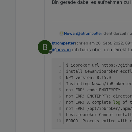
Bin gerade dabei es aufnehmen zu l
@
btrompetter
Geht derzeit nu
Newan
btrompetter
schrieb am
20. Sept. 2022, 09:
B
Bin gerade dabei es aufnehme
zuletzt editiert von
@
newan
ich habs über den Direkt L
Offline
$ iobroker url https://githu
install Newan/ioBroker.ecofl
NPM version: 8.15.0
Installing Newan/ioBroker.ec
npm ERR! code ENOTEMPTY
npm ERR! ENOTEMPTY: director
npm ERR! A complete 
log
 of t
npm ERR! /opt/iobroker/.npm/
host.iobroker Cannot install
ERROR: Process exited with c