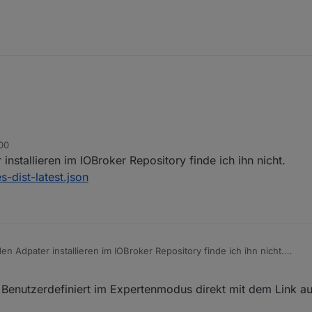
:00
Broker.ecoflow
stallieren im IOBroker Repository finde ich ihn nicht.
-dist-latest.json
 Adpater installieren im IOBroker Repository finde ich ihn nicht.
net/sources-dist-latest.json
 Benutzerdefiniert im Expertenmodus direkt mit dem Link au