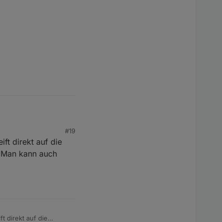
Oder macht man dann
e' ->
#19
t direkt auf die
. Man kann auch
 direkt auf die