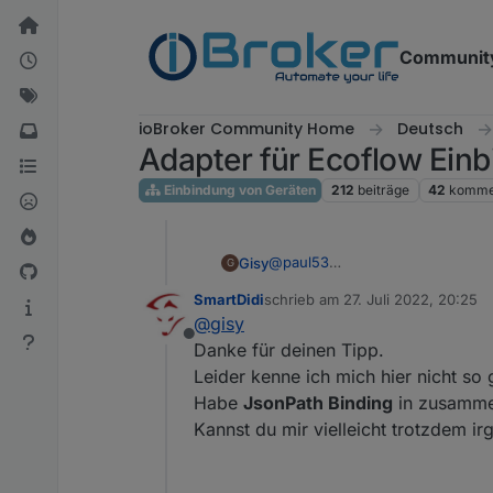
Weiter zum Inhalt
Communit
ioBroker Community Home
Deutsch
Adapter für Ecoflow Ein
Einbindung von Geräten
212
beiträge
42
komme
@
paul53
Gisy
G
Ich bin hier gelandet, obwohl ic
SmartDidi
schrieb am
27. Juli 2022, 20:25
Curl ist ein Kommandozeilenbefe
zuletzt editiert von
@
gisy
-H bedeutet, dass der Header e
Offline
Der String, der zurückgegeben 
Danke für deinen Tipp.
Bestimmt auch bei IOBroker.
Leider kenne ich mich hier nicht so 
Oder habe ich das Problem nich
Habe
JsonPath Binding
in zusamm
Kannst du mir vielleicht trotzdem i