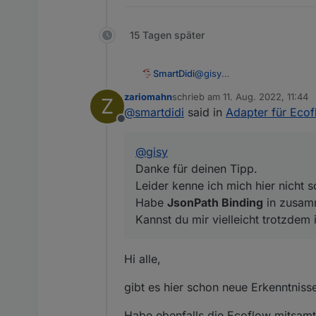
15 Tagen später
SmartDidi
@
gisy
Danke für deinen Tipp.
zariomahn
schrieb am
11. Aug. 2022, 11:44
Z
Leider kenne ich mich hier 
zuletzt editiert von
@
smartdidi
said in
Adapter für Eco
Habe
JsonPath Binding
in 
Offline
Kannst du mir vielleicht tr
@
gisy
Danke für deinen Tipp.
Leider kenne ich mich hier nicht s
Habe
JsonPath Binding
in zusam
Kannst du mir vielleicht trotzdem
Hi alle,
gibt es hier schon neue Erkenntnis
Habe ebenfalls die Ecoflow mitsamt