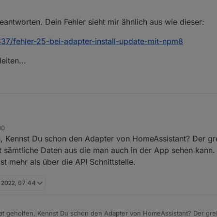
obroker/.npm/_logs/2022-09-28T07_02_09_875Z-debug-0.log
roker/node_modules/clone-response
s Verzeichnis acorn zu verschieben so wie es in der Meldung steht? 
beantworten. Dein Fehler sieht mir ähnlich aus wie dieser:
roker/node_modules/.clone-response-nxmcopeq
kaputt?
ectory not empty, rename '/opt/iobroker/node_modules/clone-respons
337/fehler-25-bei-adapter-install-update-mit-npm8
dules/.clone-response-nxmcopeq'
eiten...
00
er nicht beantworten. Dein Fehler sieht mir ähnlich aus wie dieser:
 Kennst Du schon den Adapter von HomeAssistant? Der greif
/topic/57337/fehler-25-bei-adapter-install-update-mit-npm8
st sämtliche Daten aus die man auch in der App sehen kann
st mehr als über die API Schnittstelle.
davon ableiten...
. 2022, 07:44
t geholfen, Kennst Du schon den Adapter von HomeAssistant? Der greift