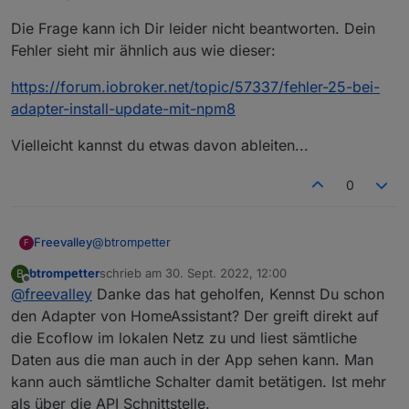
npm ERR! path
npm ERR! /opt/iobroker/.npm/_logs/2022-09-
würde es was bringen das Verzeichnis acorn zu
Die Frage kann ich Dir leider nicht beantworten. Dein
/opt/iobroker/node_modules/clone-response
28T07_02_09_875Z-debug-0.log
verschieben so wie es in der Meldung steht?
npm ERR! dest
Oder macht man dann die ioBroker installation
Fehler sieht mir ähnlich aus wie dieser:
/opt/iobroker/node_modules/.clone-response-
kaputt?
nxmcopeq
https://forum.iobroker.net/topic/57337/fehler-25-bei-
npm ERR! errno -39
adapter-install-update-mit-npm8
npm ERR! ENOTEMPTY: directory not empty,
rename '/opt/iobroker/node_modules/clone-
Vielleicht kannst du etwas davon ableiten...
response' -> '/opt/iobroker/node_modules/.clone-
response-nxmcopeq'
0
@
btrompetter
Freevalley
F
btrompetter
schrieb am
30. Sept. 2022, 12:00
B
Die Frage kann ich Dir leider nicht beantworten.
zuletzt editiert von
Offline
@
freevalley
Danke das hat geholfen, Kennst Du schon
Dein Fehler sieht mir ähnlich aus wie dieser:
https://forum.iobroker.net/topic/57337/fehler-25-
den Adapter von HomeAssistant? Der greift direkt auf
bei-adapter-install-update-mit-npm8
die Ecoflow im lokalen Netz zu und liest sämtliche
Vielleicht kannst du etwas davon ableiten...
Daten aus die man auch in der App sehen kann. Man
kann auch sämtliche Schalter damit betätigen. Ist mehr
als über die API Schnittstelle.