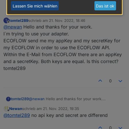
Lassen Sie mich wählen
Das ist ok
Adapter findet ihr unter:
Newan
tomtel289
schrieb am
21. Nov. 2022, 18:46
T
https://github.com/Newan/ioBroker.ecoflow
zuletzt editiert von
Offline
@
newan
Hello and thanks for your work.
I`m trying to use your adapter.
ECOFLOW send me my appKey and my secretKey for
my ECOFLOW in order to use the ECOFLOW API.
Within the E-Mail from ECOFLOW there are an appKey
and a secretKey. Both keys are equal. Is this correct?
tomtel289
0
tomtel289
@
newan
Hello and thanks for your work.
T
I`m trying to use your adapter.
Newan
schrieb am
21. Nov. 2022, 19:35
ECOFLOW send me my appKey and my secretKey
zuletzt editiert von
Offline
@
tomtel289
no api key and secret are differend
for my ECOFLOW in order to use the ECOFLOW
API.
Within the E-Mail from ECOFLOW there are an
0