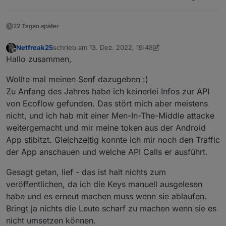
appKey and a secretKey. Both keys are equal. Is this
correct?
tomtel289
22 Tagen später
Netfreak25
schrieb am
13. Dez. 2022, 19:48
zuletzt editiert von Netfreak25
Offline
Hallo zusammen,
Wollte mal meinen Senf dazugeben :)
Zu Anfang des Jahres habe ich keinerlei Infos zur API
von Ecoflow gefunden. Das stört mich aber meistens
nicht, und ich hab mit einer Men-In-The-Middle attacke
weitergemacht und mir meine token aus der Android
App stibitzt. Gleichzeitig konnte ich mir noch den Traffic
der App anschauen und welche API Calls er ausführt.
Gesagt getan, lief - das ist halt nichts zum
veröffentlichen, da ich die Keys manuell ausgelesen
habe und es erneut machen muss wenn sie ablaufen.
Bringt ja nichts die Leute scharf zu machen wenn sie es
nicht umsetzen können.