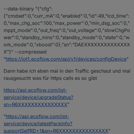
--data-binary "{"cfg":
{"cmdset":0,"curr_mA":0,"enabled":0,"id":49,"lcd_time":
0,"max_chg_soc":100,"max_power":0,"min_dsg_soc":0,"
mppt_mode":0,"out_freq":0,"out_voltage":0,"slowChgPo
wer":0,"standby_mins":0,"standby_mode":0,"state":0,"w
ork_mode":0,"xboost":0},"sn":"DAEXXXXXXXXXXXXXX
X"}" --compressed
"
https://iot1.ecoflow.com/api/v1/devices/configDevice
"
Dann habe ich eben mal in den Traffic geschaut und mal
rausgesucht was für https calls es so gibt
https://api.ecoflow.com/iot-
service/device/upgradeStatus?
sn=R6XXXXXXXXXXXXXXX
"
"
https://api.ecoflow.com/iot-
service/device/latestPackInfo?
supportSelfRD=1&sn=R6XXXXXXXXXXXXXXX
"