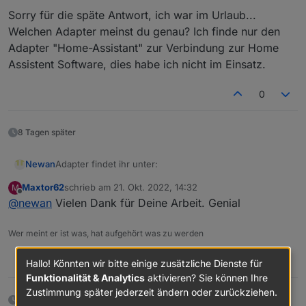
sehen kann. Man kann auch sämtliche Schalter
Sorry für die späte Antwort, ich war im Urlaub...
damit betätigen. Ist mehr als über die API
Schnittstelle.
Welchen Adapter meinst du genau? Ich finde nur den
Adapter "Home-Assistant" zur Verbindung zur Home
Assistent Software, dies habe ich nicht im Einsatz.
0
8 Tagen später
Adapter findet ihr unter:
Newan
Maxtor62
schrieb am
21. Okt. 2022, 14:32
M
https://github.com/Newan/ioBroker.ecoflow
zuletzt editiert von
Offline
@
newan
Vielen Dank für Deine Arbeit. Genial
Wer meint er ist was, hat aufgehört was zu werden
0
Hallo! Könnten wir bitte einige zusätzliche Dienste für
Funktionalität & Analytics
aktivieren? Sie können Ihre
Zustimmung später jederzeit ändern oder zurückziehen.
etwa einem Monat später