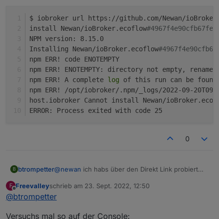
$ iobroker url https://github.com/Newan/ioBroker
install Newan/ioBroker.ecoflow
#4967f4e90cfb67feb
NPM version: 8.15.0
Installing Newan/ioBroker.ecoflow
#4967f4e90cfb67
npm ERR! code ENOTEMPTY
npm ERR! ENOTEMPTY: directory not empty, rename 
npm ERR! A complete 
log
 of this run can be found
npm ERR! /opt/iobroker/.npm/_logs/2022-09-20T09_
host.iobroker Cannot install Newan/ioBroker.ecof
ERROR: Process exited with code 25
0
@
newan
ich habs über den Direkt Link probiert
btrompetter
B
und es gab folgenden Fehler
Freevalley
schrieb am
23. Sept. 2022, 12:50
F
$ iobroker url https://github.com/Newan/io
zuletzt editiert von
Offline
@
btrompetter
install Newan/ioBroker.ecoflow#4967f4e90cf
NPM version: 8.15.0

Versuchs mal so auf der Console:
Installing Newan/ioBroker.ecoflow#4967f4e9