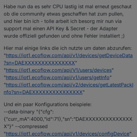
Habe nun da es sehr CPU lastig ist mal erneut geschaut
ob die community etwas geschaffen hat zum pullen,
und hier bin ich - tolle arbeit ich besorg mir nun via
support mal einen API Key & Secret - der Adapter
wurde offiziell gefunden und ohne Fehler installiert ;)
Hier mal einige links die ich nutzte um daten abzurufen:
"
https://iot1.ecoflow.com/api/v1/devices/getDeviceData
?sn=DAEXXXXXXXXXXXXXXX
"
"
https://iot1.ecoflow.com/api/V1/users/devices
"
"
https://iot1.ecoflow.com/api/v1/users/getInfo
"
"
https://iot1.ecoflow.com/api/v2/devices/getLatestPackI
nfo?sn=DAEXXXXXXXXXXXXXXX
"
Und ein paar Konfigurations beispiele:
--data-binary "{"cfg":
{"curr_mA":4000,"id":71},"sn":"DAEXXXXXXXXXXXXXX
X"}" --compressed
"
https://iot1.ecoflow.com/api/v1/devices/configDevice
"