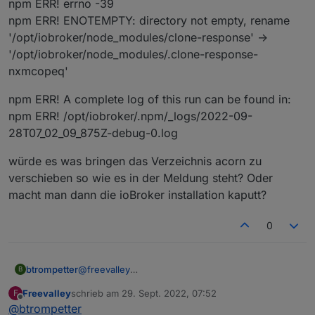
npm ERR! errno -39
npm ERR! ENOTEMPTY: directory not empty, rename
'/opt/iobroker/node_modules/clone-response' ->
'/opt/iobroker/node_modules/.clone-response-
nxmcopeq'
npm ERR! A complete log of this run can be found in:
npm ERR! /opt/iobroker/.npm/_logs/2022-09-
28T07_02_09_875Z-debug-0.log
würde es was bringen das Verzeichnis acorn zu
verschieben so wie es in der Meldung steht? Oder
macht man dann die ioBroker installation kaputt?
0
@
freevalley
btrompetter
B
Es kommt noch der gleiche Fehler
Freevalley
schrieb am
29. Sept. 2022, 07:52
F
pm ERR! code ENOTEMPTY
npm ERR! A complete log of this run can be found
zuletzt editiert von
Offline
@
btrompetter
npm ERR! syscall rename
in: