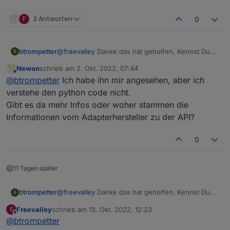
F
2 Antworten
0
btrompetter
@
freevalley
Danke das hat geholfen, Kennst Du
B
schon den Adapter von HomeAssistant? Der greift
Newan
schrieb am
2. Okt. 2022, 07:44
direkt auf die Ecoflow im lokalen Netz zu und liest
zuletzt editiert von
Offline
@
btrompetter
Ich habe ihn mir angesehen, aber ich
sämtliche Daten aus die man auch in der App
sehen kann. Man kann auch sämtliche Schalter
verstehe den python code nicht.
damit betätigen. Ist mehr als über die API
Gibt es da mehr Infos oder woher stammen die
Schnittstelle.
Informationen vom Adapterhersteller zu der API?
0
11 Tagen später
btrompetter
@
freevalley
Danke das hat geholfen, Kennst Du
B
schon den Adapter von HomeAssistant? Der greift
Freevalley
schrieb am
13. Okt. 2022, 12:23
F
direkt auf die Ecoflow im lokalen Netz zu und liest
zuletzt editiert von
Offline
@
btrompetter
sämtliche Daten aus die man auch in der App