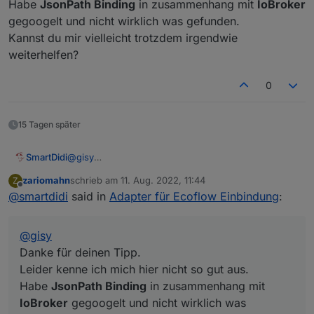
Habe
JsonPath Binding
in zusammenhang mit
IoBroker
Der String, der zurückgegeben wird, müsste entsprechen
gegoogelt und nicht wirklich was gefunden.
geparst werden. Bei Openhab gibt es dazu ein JsonPath
Binding. Bestimmt auch bei IOBroker.
Kannst du mir vielleicht trotzdem irgendwie
Oder habe ich das Problem nicht verstanden?
weiterhelfen?
0
15 Tagen später
SmartDidi
@
gisy
Danke für deinen Tipp.
zariomahn
schrieb am
11. Aug. 2022, 11:44
Z
Leider kenne ich mich hier nicht so gut aus.
zuletzt editiert von
Offline
@
smartdidi
said in
Adapter für Ecoflow Einbindung
:
Habe
JsonPath Binding
in zusammenhang mit
IoBroker
gegoogelt und nicht wirklich was
gefunden.
@
gisy
Kannst du mir vielleicht trotzdem irgendwie
weiterhelfen?
Danke für deinen Tipp.
Leider kenne ich mich hier nicht so gut aus.
Habe
JsonPath Binding
in zusammenhang mit
IoBroker
gegoogelt und nicht wirklich was