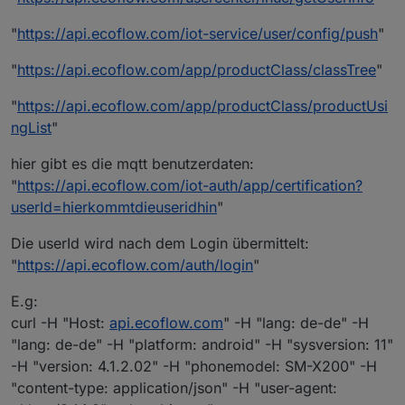
"
https://api.ecoflow.com/iot-service/user/config/push
"
"
https://api.ecoflow.com/app/productClass/classTree
"
"
https://api.ecoflow.com/app/productClass/productUsi
ngList
"
hier gibt es die mqtt benutzerdaten:
"
https://api.ecoflow.com/iot-auth/app/certification?
userId=hierkommtdieuseridhin
"
Die userId wird nach dem Login übermittelt:
"
https://api.ecoflow.com/auth/login
"
E.g:
curl -H "Host:
api.ecoflow.com
" -H "lang: de-de" -H
"lang: de-de" -H "platform: android" -H "sysversion: 11"
-H "version: 4.1.2.02" -H "phonemodel: SM-X200" -H
"content-type: application/json" -H "user-agent: