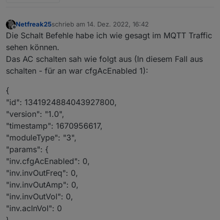
Netfreak25
schrieb am
14. Dez. 2022, 16:42
zuletzt editiert von
Offline
Die Schalt Befehle habe ich wie gesagt im MQTT Traffic
sehen können.
Das AC schalten sah wie folgt aus (In diesem Fall aus
schalten - für an war cfgAcEnabled 1):
{
"id": 1341924884043927800,
"version": "1.0",
"timestamp": 1670956617,
"moduleType": "3",
"params": {
"inv.cfgAcEnabled": 0,
"inv.invOutFreq": 0,
"inv.invOutAmp": 0,
"inv.invOutVol": 0,
"inv.acInVol": 0
}