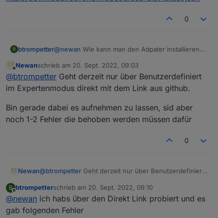
0
btrompetter
@
newan
Wie kann man den Adpater installieren
B
im IOBroker Repository finde ich ihn nicht.
Newan
schrieb am
20. Sept. 2022, 09:03
http://download.iobroker.net/sources-dist-
zuletzt editiert von
Offline
@
btrompetter
Geht derzeit nur über Benutzerdefiniert
latest.json
im Expertenmodus direkt mit dem Link aus github.
Bin gerade dabei es aufnehmen zu lassen, sid aber
noch 1-2 Fehler die behoben werden müssen dafür
0
@
btrompetter
Geht derzeit nur über Benutzerdefiniert
Newan
im Expertenmodus direkt mit dem Link aus github.
btrompetter
schrieb am
20. Sept. 2022, 09:10
B
Bin gerade dabei es aufnehmen zu lassen, sid aber
zuletzt editiert von
Offline
@
newan
ich habs über den Direkt Link probiert und es
noch 1-2 Fehler die behoben werden müssen dafür
gab folgenden Fehler