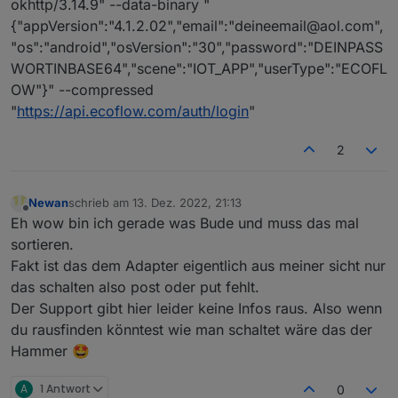
okhttp/3.14.9" --data-binary "
{"appVersion":"4.1.2.02","email":"deineemail@aol.com",
"os":"android","osVersion":"30","password":"DEINPASS
WORTINBASE64","scene":"IOT_APP","userType":"ECOFL
OW"}" --compressed
"
https://api.ecoflow.com/auth/login
"
2
Newan
schrieb am
13. Dez. 2022, 21:13
zuletzt editiert von
Offline
Eh wow bin ich gerade was Bude und muss das mal
sortieren.
Fakt ist das dem Adapter eigentlich aus meiner sicht nur
das schalten also post oder put fehlt.
Der Support gibt hier leider keine Infos raus. Also wenn
du rausfinden könntest wie man schaltet wäre das der
Hammer 🤩
A
1 Antwort
0