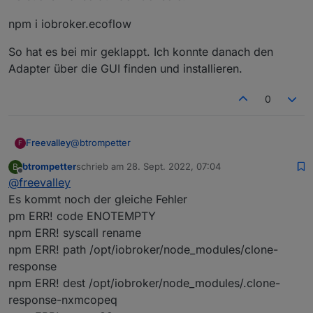
npm ERR! code ENOTEMPTY

npm i iobroker.ecoflow
npm ERR! ENOTEMPTY: directory not empty, r
npm ERR! A complete log of this run can be
npm ERR! /opt/iobroker/.npm/_logs/2022-09-
So hat es bei mir geklappt. Ich konnte danach den
host.iobroker Cannot install Newan/ioBroke
Adapter über die GUI finden und installieren.
0
@
btrompetter
Freevalley
F
btrompetter
schrieb am
28. Sept. 2022, 07:04
B
Versuchs mal so auf der Console:
zuletzt editiert von
Offline
@
freevalley
npm i iobroker.ecoflow
Es kommt noch der gleiche Fehler
pm ERR! code ENOTEMPTY
So hat es bei mir geklappt. Ich konnte danach den
npm ERR! syscall rename
Adapter über die GUI finden und installieren.
npm ERR! path /opt/iobroker/node_modules/clone-
response
npm ERR! dest /opt/iobroker/node_modules/.clone-
response-nxmcopeq