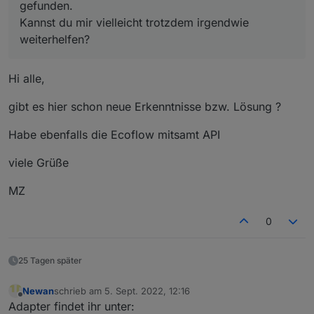
gefunden.
Kannst du mir vielleicht trotzdem irgendwie
weiterhelfen?
Hi alle,
gibt es hier schon neue Erkenntnisse bzw. Lösung ?
Habe ebenfalls die Ecoflow mitsamt API
viele Grüße
MZ
0
25 Tagen später
Newan
schrieb am
5. Sept. 2022, 12:16
zuletzt editiert von
Offline
Adapter findet ihr unter: