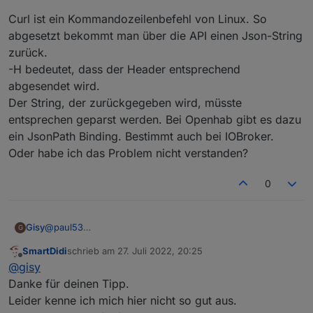
Curl ist ein Kommandozeilenbefehl von Linux. So
abgesetzt bekommt man über die API einen Json-String
zurück.
-H bedeutet, dass der Header entsprechend
abgesendet wird.
Der String, der zurückgegeben wird, müsste
entsprechen geparst werden. Bei Openhab gibt es dazu
ein JsonPath Binding. Bestimmt auch bei IOBroker.
Oder habe ich das Problem nicht verstanden?
0
@
paul53
Gisy
G
Ich bin hier gelandet, obwohl ich nicht IOBroker nutze
SmartDidi
schrieb am
27. Juli 2022, 20:25
(sondern Openhab) :)
Curl ist ein Kommandozeilenbefehl von Linux. So
zuletzt editiert von
Offline
@
gisy
abgesetzt bekommt man über die API einen Json-String
zurück.
Danke für deinen Tipp.
-H bedeutet, dass der Header entsprechend abgesendet
Leider kenne ich mich hier nicht so gut aus.
wird.