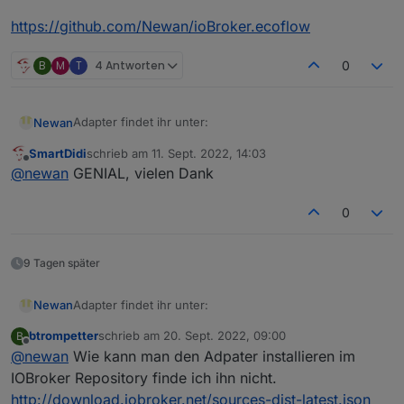
https://github.com/Newan/ioBroker.ecoflow
B
M
T
4 Antworten
0
Adapter findet ihr unter:
Newan
SmartDidi
schrieb am
11. Sept. 2022, 14:03
https://github.com/Newan/ioBroker.ecoflow
zuletzt editiert von
Offline
@
newan
GENIAL, vielen Dank
0
9 Tagen später
Adapter findet ihr unter:
Newan
btrompetter
schrieb am
20. Sept. 2022, 09:00
B
https://github.com/Newan/ioBroker.ecoflow
zuletzt editiert von
Offline
@
newan
Wie kann man den Adpater installieren im
IOBroker Repository finde ich ihn nicht.
http://download.iobroker.net/sources-dist-latest.json