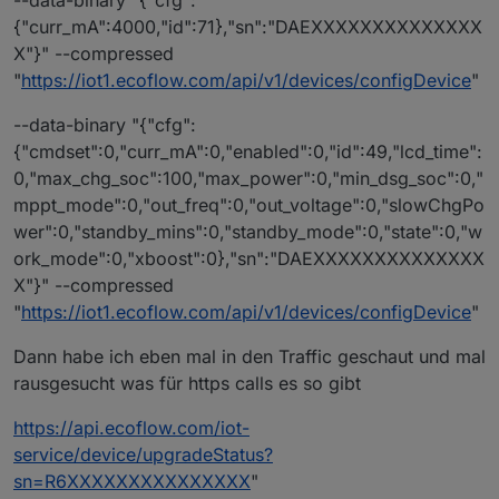
--data-binary "{"cfg":
{"curr_mA":4000,"id":71},"sn":"DAEXXXXXXXXXXXXXX
X"}" --compressed
"
https://iot1.ecoflow.com/api/v1/devices/configDevice
"
--data-binary "{"cfg":
{"cmdset":0,"curr_mA":0,"enabled":0,"id":49,"lcd_time":
0,"max_chg_soc":100,"max_power":0,"min_dsg_soc":0,"
mppt_mode":0,"out_freq":0,"out_voltage":0,"slowChgPo
wer":0,"standby_mins":0,"standby_mode":0,"state":0,"w
ork_mode":0,"xboost":0},"sn":"DAEXXXXXXXXXXXXXX
X"}" --compressed
"
https://iot1.ecoflow.com/api/v1/devices/configDevice
"
Dann habe ich eben mal in den Traffic geschaut und mal
rausgesucht was für https calls es so gibt
https://api.ecoflow.com/iot-
service/device/upgradeStatus?
sn=R6XXXXXXXXXXXXXXX
"