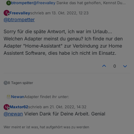
btrompetter
@
freevalley
Danke das hat geholfen, Kennst Du
B
schon den Adapter von HomeAssistant? Der greift
Freevalley
schrieb am
13. Okt. 2022, 12:23
F
direkt auf die Ecoflow im lokalen Netz zu und liest
zuletzt editiert von
Offline
@
btrompetter
sämtliche Daten aus die man auch in der App
sehen kann. Man kann auch sämtliche Schalter
Sorry für die späte Antwort, ich war im Urlaub...
damit betätigen. Ist mehr als über die API
Schnittstelle.
Welchen Adapter meinst du genau? Ich finde nur den
Adapter "Home-Assistant" zur Verbindung zur Home
Assistent Software, dies habe ich nicht im Einsatz.
0
8 Tagen später
Adapter findet ihr unter:
Newan
Maxtor62
schrieb am
21. Okt. 2022, 14:32
M
https://github.com/Newan/ioBroker.ecoflow
zuletzt editiert von
Offline
@
newan
Vielen Dank für Deine Arbeit. Genial
Wer meint er ist was, hat aufgehört was zu werden