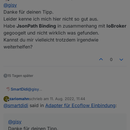
zuletzt editiert von
Offline
@
gisy
abgesetzt bekommt man über die API einen Json-String
zurück.
Danke für deinen Tipp.
-H bedeutet, dass der Header entsprechend abgesendet
Leider kenne ich mich hier nicht so gut aus.
wird.
Habe
JsonPath Binding
in zusammenhang mit
IoBroker
Der String, der zurückgegeben wird, müsste entsprechen
gegoogelt und nicht wirklich was gefunden.
geparst werden. Bei Openhab gibt es dazu ein JsonPath
Binding. Bestimmt auch bei IOBroker.
Kannst du mir vielleicht trotzdem irgendwie
Oder habe ich das Problem nicht verstanden?
weiterhelfen?
0
15 Tagen später
SmartDidi
@
gisy
Danke für deinen Tipp.
zariomahn
schrieb am
11. Aug. 2022, 11:44
Z
Leider kenne ich mich hier nicht so gut aus.
zuletzt editiert von
Offline
@
smartdidi
said in
Adapter für Ecoflow Einbindung
:
Habe
JsonPath Binding
in zusammenhang mit
IoBroker
gegoogelt und nicht wirklich was
gefunden.
@
gisy
Kannst du mir vielleicht trotzdem irgendwie
weiterhelfen?
Danke für deinen Tipp.