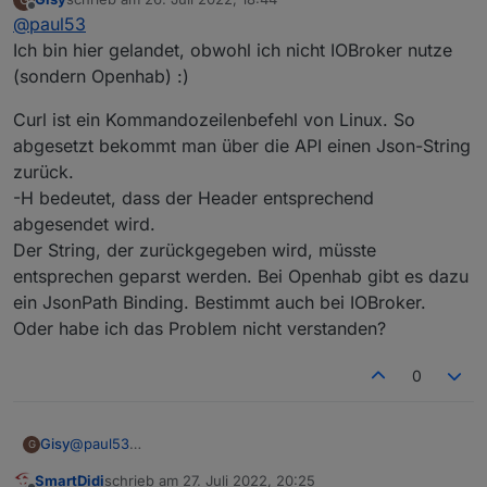
aus. An
request()
übergibt man i.d.R. den Teil ab
https:
EDIT: Kann man die URL im Browser aufrufen und
zuletzt editiert von
Offline
@
paul53
Wie allerdings die Hochkommata zu handhaben sind,
erhält ein Ergebnis?
weiß ich nicht. Ich würde versuchen, sie durch
Alternativ sollte sich das gesamte Linux-Kommando mit
Ich bin hier gelandet, obwohl ich nicht IOBroker nutze
Anführungszeichen oder
\'
zu ersetzen.
exec(Kommando)
ausführen lassen.
(sondern Openhab) :)
Curl ist ein Kommandozeilenbefehl von Linux. So
abgesetzt bekommt man über die API einen Json-String
zurück.
-H bedeutet, dass der Header entsprechend
abgesendet wird.
Der String, der zurückgegeben wird, müsste
entsprechen geparst werden. Bei Openhab gibt es dazu
ein JsonPath Binding. Bestimmt auch bei IOBroker.
Oder habe ich das Problem nicht verstanden?
0
@
paul53
Gisy
G
Ich bin hier gelandet, obwohl ich nicht IOBroker nutze
SmartDidi
schrieb am
27. Juli 2022, 20:25
(sondern Openhab) :)
Curl ist ein Kommandozeilenbefehl von Linux. So