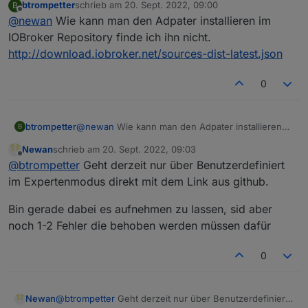
btrompetter
schrieb am
20. Sept. 2022, 09:00
B
https://github.com/Newan/ioBroker.ecoflow
zuletzt editiert von
Offline
@
newan
Wie kann man den Adpater installieren im
IOBroker Repository finde ich ihn nicht.
http://download.iobroker.net/sources-dist-latest.json
0
btrompetter
@
newan
Wie kann man den Adpater installieren
B
im IOBroker Repository finde ich ihn nicht.
Newan
schrieb am
20. Sept. 2022, 09:03
http://download.iobroker.net/sources-dist-
zuletzt editiert von
Offline
@
btrompetter
Geht derzeit nur über Benutzerdefiniert
latest.json
im Expertenmodus direkt mit dem Link aus github.
Bin gerade dabei es aufnehmen zu lassen, sid aber
noch 1-2 Fehler die behoben werden müssen dafür
0
@
btrompetter
Geht derzeit nur über Benutzerdefiniert
Newan