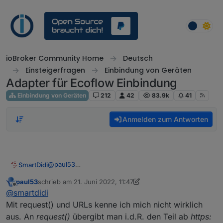
Weiter zum Inhalt
ioBroker Community Home
Deutsch
Einsteigerfragen
Einbindung von Geräten
Adapter für Ecoflow Einbindung
Einbindung von Geräten
212
42
83.9k
41
Anmelden zum Antworten
@
paul53
SmartDidi
Hallo Paul53,
paul53
schrieb am
21. Juni 2022, 11:47
leide hat mir heute das Support-Team von EcoFlow
zuletzt editiert von paul53
Offline
@
smartdidi
mitgeteilt, dass sich die API seit dem letzten Update
vor wenigen Tagen verändert hat.
Nun haben ich folgenden Link von EcoFlow
Mit request() und URLs kenne ich mich nicht wirklich
bekommen:
aus. An
request()
übergibt man i.d.R. den Teil ab
https:
curl -X GET \
https://api.ecoflow.com/iot-
Kannst du mir bitte sagen, wie ich aus diesem Pfad