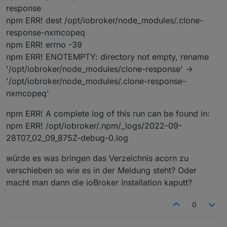
response
npm ERR! dest /opt/iobroker/node_modules/.clone-
response-nxmcopeq
npm ERR! errno -39
npm ERR! ENOTEMPTY: directory not empty, rename
'/opt/iobroker/node_modules/clone-response' ->
'/opt/iobroker/node_modules/.clone-response-
nxmcopeq'
npm ERR! A complete log of this run can be found in:
npm ERR! /opt/iobroker/.npm/_logs/2022-09-
28T07_02_09_875Z-debug-0.log
würde es was bringen das Verzeichnis acorn zu
verschieben so wie es in der Meldung steht? Oder
macht man dann die ioBroker installation kaputt?
0