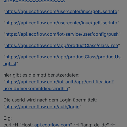
SN=R6XXXXXXXXXXXXXXX
"
"
https://api.ecoflow.com/usercenter/inuc/getUserInfo
"
"
https://api.ecoflow.com/usercenter/inuc/getUserInfo
"
"
https://api.ecoflow.com/iot-service/user/config/push
"
"
https://api.ecoflow.com/app/productClass/classTree
"
"
https://api.ecoflow.com/app/productClass/productUsi
ngList
"
hier gibt es die mqtt benutzerdaten:
"
https://api.ecoflow.com/iot-auth/app/certification?
userId=hierkommtdieuseridhin
"
Die userId wird nach dem Login übermittelt:
"
https://api.ecoflow.com/auth/login
"
E.g:
curl -H "Host:
api.ecoflow.com
" -H "lang: de-de" -H