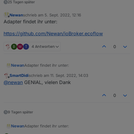
25 Tagen später
Newan
schrieb am
5. Sept. 2022, 12:16
zuletzt editiert von
Offline
Adapter findet ihr unter:
https://github.com/Newan/ioBroker.ecoflow
B
M
T
4 Antworten
0
Adapter findet ihr unter:
Newan
SmartDidi
schrieb am
11. Sept. 2022, 14:03
https://github.com/Newan/ioBroker.ecoflow
zuletzt editiert von
Offline
@
newan
GENIAL, vielen Dank
0
9 Tagen später
Adapter findet ihr unter:
Newan