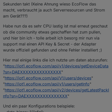
Sekunden takt (Keine Ahnung wieso EcoFlow das
macht, verbraucht ja auch Serverresourcen und Strom
am Gerät???)
Habe nun da es sehr CPU lastig ist mal erneut geschaut
ob die community etwas geschaffen hat zum pullen,
und hier bin ich - tolle arbeit ich besorg mir nun via
support mal einen API Key & Secret - der Adapter
wurde offiziell gefunden und ohne Fehler installiert ;)
Hier mal einige links die ich nutzte um daten abzurufen:
"
https://iot1.ecoflow.com/api/v1/devices/getDeviceData
?sn=DAEXXXXXXXXXXXXXXX
"
"
https://iot1.ecoflow.com/api/V1/users/devices
"
"
https://iot1.ecoflow.com/api/v1/users/getInfo
"
"
https://iot1.ecoflow.com/api/v2/devices/getLatestPackI
nfo?sn=DAEXXXXXXXXXXXXXXX
"
Und ein paar Konfigurations beispiele: