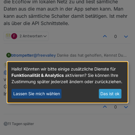
die Ecoflow im lokalen Netz zu und liest sämtliche
Vielleicht kannst du etwas davon ableiten...
Daten aus die man auch in der App sehen kann. Man
kann auch sämtliche Schalter damit betätigen. Ist mehr
als über die API Schnittstelle.
F
2 Antworten
0
btrompetter
@
freevalley
Danke das hat geholfen, Kennst Du
B
schon den Adapter von HomeAssistant? Der greift
Newan
schrieb am
2. Okt. 2022, 07:44
direkt auf die Ecoflow im lokalen Netz zu und liest
zuletzt editiert von
Hallo! Könnten wir bitte einige zusätzliche Dienste für
Offline
@
btrompetter
Ich habe ihn mir angesehen, aber ich
sämtliche Daten aus die man auch in der App
Funktionalität & Analytics
aktivieren? Sie können Ihre
sehen kann. Man kann auch sämtliche Schalter
verstehe den python code nicht.
Zustimmung später jederzeit ändern oder zurückziehen.
damit betätigen. Ist mehr als über die API
Gibt es da mehr Infos oder woher stammen die
Schnittstelle.
Informationen vom Adapterhersteller zu der API?
Lassen Sie mich wählen
Das ist ok
0
11 Tagen später