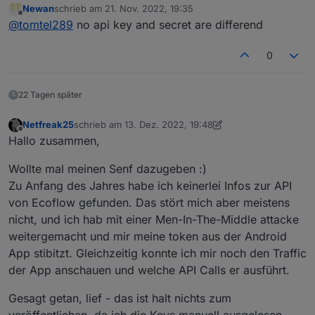
Newan
schrieb am
21. Nov. 2022, 19:35
ECOFLOW send me my appKey and my secretKey
zuletzt editiert von
Offline
@
tomtel289
no api key and secret are differend
for my ECOFLOW in order to use the ECOFLOW
API.
Within the E-Mail from ECOFLOW there are an
0
appKey and a secretKey. Both keys are equal. Is this
correct?
tomtel289
22 Tagen später
Netfreak25
schrieb am
13. Dez. 2022, 19:48
zuletzt editiert von Netfreak25
Offline
Hallo zusammen,
Wollte mal meinen Senf dazugeben :)
Zu Anfang des Jahres habe ich keinerlei Infos zur API
von Ecoflow gefunden. Das stört mich aber meistens
nicht, und ich hab mit einer Men-In-The-Middle attacke
weitergemacht und mir meine token aus der Android
App stibitzt. Gleichzeitig konnte ich mir noch den Traffic
der App anschauen und welche API Calls er ausführt.
Gesagt getan, lief - das ist halt nichts zum