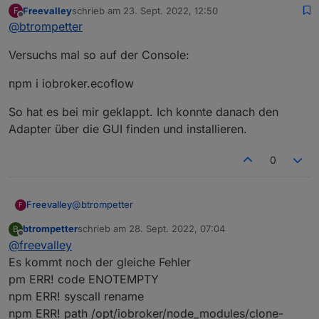
Freevalley
schrieb am
23. Sept. 2022, 12:50
F
$ iobroker url https://github.com/Newan/io
zuletzt editiert von
Offline
@
btrompetter
install Newan/ioBroker.ecoflow#4967f4e90cf
NPM version: 8.15.0

Versuchs mal so auf der Console:
Installing Newan/ioBroker.ecoflow#4967f4e9
npm ERR! code ENOTEMPTY

npm i iobroker.ecoflow
npm ERR! ENOTEMPTY: directory not empty, r
npm ERR! A complete log of this run can be
npm ERR! /opt/iobroker/.npm/_logs/2022-09-
So hat es bei mir geklappt. Ich konnte danach den
host.iobroker Cannot install Newan/ioBroke
Adapter über die GUI finden und installieren.
0
@
btrompetter
Freevalley
F
btrompetter
schrieb am
28. Sept. 2022, 07:04
B
Versuchs mal so auf der Console:
zuletzt editiert von
Offline
@
freevalley
npm i iobroker.ecoflow
Es kommt noch der gleiche Fehler
pm ERR! code ENOTEMPTY
So hat es bei mir geklappt. Ich konnte danach den
npm ERR! syscall rename
Adapter über die GUI finden und installieren.
npm ERR! path /opt/iobroker/node_modules/clone-