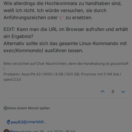
Wie allerdings die Hochkommata zu handhaben sind,
service/open/api/device/queryDeviceQuota?
die Werte auslesen kann?
weiß ich nicht. Ich würde versuchen, sie durch
sn=DCEBxxxxxxxxx
\ -H 'Content-Type:
Vielen Dank für deine Hilfe.
application/json' \ -H 'appKey:
lg
Anführungszeichen oder
zu ersetzen.
\'
xxxxxxxxxxxxxxxxxxxx' -H 'secrteKey:
xxxxxxxxxxxxxx'
EDIT: Kann man die URL im Browser aufrufen und erhält
ein Ergebnis?
Alternativ sollte sich das gesamte Linux-Kommando mit
exec(Kommando)
ausführen lassen.
Bitte verzichtet auf Chat-Nachrichten, denn die Handhabung ist grauenhaft
!
Produktiv: Asus PN 42 / N100 / 8 GB / 500 GB; Proxmox mit 2 VM (iob /
openCCU)
0
etwa einem Monat später
@
smartdidi
paul53
Mit request() und URLs kenne ich mich nicht wirklich
Gisy
schrieb am
26. Juli 2022, 18:44
G