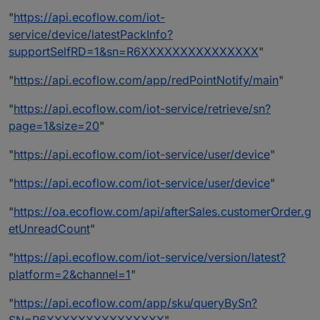
"
https://api.ecoflow.com/iot-
service/device/latestPackInfo?
supportSelfRD=1&sn=R6XXXXXXXXXXXXXXX
"
"
https://api.ecoflow.com/app/redPointNotify/main
"
"
https://api.ecoflow.com/iot-service/retrieve/sn?
page=1&size=20
"
"
https://api.ecoflow.com/iot-service/user/device
"
"
https://api.ecoflow.com/iot-service/user/device
"
"
https://oa.ecoflow.com/api/afterSales.customerOrder.g
etUnreadCount
"
"
https://api.ecoflow.com/iot-service/version/latest?
platform=2&channel=1
"
"
https://api.ecoflow.com/app/sku/queryBySn?