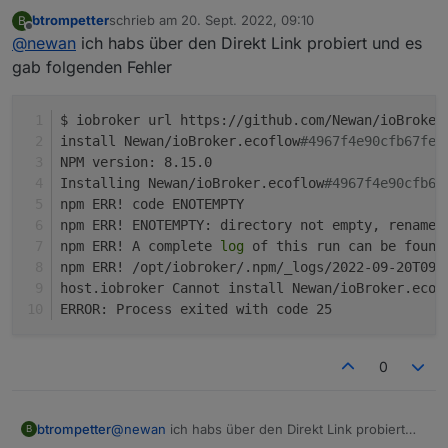
im Expertenmodus direkt mit dem Link aus github.
btrompetter
schrieb am
20. Sept. 2022, 09:10
B
Bin gerade dabei es aufnehmen zu lassen, sid aber
zuletzt editiert von
Offline
@
newan
ich habs über den Direkt Link probiert und es
noch 1-2 Fehler die behoben werden müssen dafür
gab folgenden Fehler
$ iobroker url https://github.com/Newan/ioBroker
install Newan/ioBroker.ecoflow
#4967f4e90cfb67feb
NPM version: 8.15.0
Installing Newan/ioBroker.ecoflow
#4967f4e90cfb67
npm ERR! code ENOTEMPTY
npm ERR! ENOTEMPTY: directory not empty, rename 
npm ERR! A complete 
log
 of this run can be found
npm ERR! /opt/iobroker/.npm/_logs/2022-09-20T09_
host.iobroker Cannot install Newan/ioBroker.ecof
ERROR: Process exited with code 25
0
@
newan
ich habs über den Direkt Link probiert
btrompetter
B
und es gab folgenden Fehler