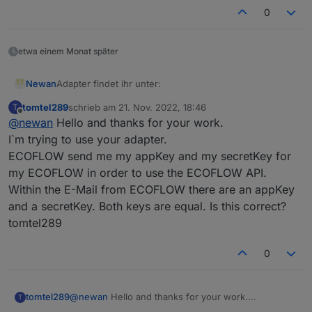
0
etwa einem Monat später
Adapter findet ihr unter:
Newan
tomtel289
schrieb am
21. Nov. 2022, 18:46
T
https://github.com/Newan/ioBroker.ecoflow
zuletzt editiert von
Offline
@
newan
Hello and thanks for your work.
I`m trying to use your adapter.
ECOFLOW send me my appKey and my secretKey for
my ECOFLOW in order to use the ECOFLOW API.
Within the E-Mail from ECOFLOW there are an appKey
and a secretKey. Both keys are equal. Is this correct?
tomtel289
0
tomtel289
@
newan
Hello and thanks for your work.
T
I`m trying to use your adapter.