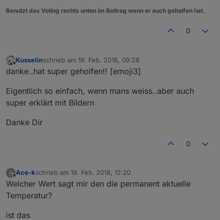
Benutzt das Voting rechts unten im Beitrag wenn er euch geholfen hat.
0
Kusselin
schrieb am
19. Feb. 2018, 09:28
zuletzt editiert von
Offline
danke..hat super geholfen!! [emoji3]
Eigentlich so einfach, wenn mans weiss..aber auch
super erklärt mit Bildern
Danke Dir
0
Ace-k
schrieb am
19. Feb. 2018, 12:20
A
zuletzt editiert von
Offline
Welcher Wert sagt mir den die permanent aktuelle
Temperatur?
ist das