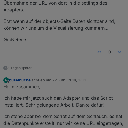
Übernahme der URL von dort in die settings des
Adapters.
Erst wenn auf der objects-Seite Daten sichtbar sind,
können wir uns um die Visualisierung kümmern…
Gruß René
0
8 Tagen später
pusemuckel
schrieb am
22. Jan. 2018, 17:11
P
zuletzt editiert von
Offline
Hallo zusammen,
ich habe mir jetzt auch den Adapter und das Script
installiert. Sehr gelungene Arbeit, Danke dafür!
Ich stehe aber bei dem Script auf dem Schlauch, es hat
die Datenpunkte erstellt, nur wir keine URL eingetragen,