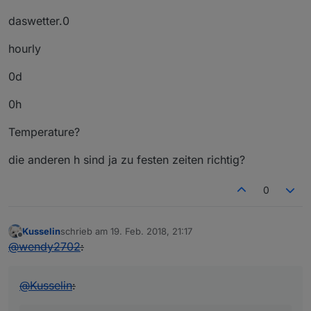
daswetter.0
hourly
0d
0h
Temperature?
die anderen h sind ja zu festen zeiten richtig?
0
Kusselin
schrieb am
19. Feb. 2018, 21:17
zuletzt editiert von
Offline
@
wendy2702
:
@
Kusselin
: