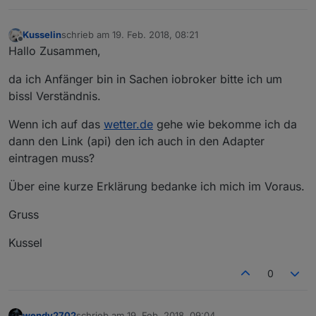
Kusselin
schrieb am
19. Feb. 2018, 08:21
zuletzt editiert von
Offline
Hallo Zusammen,
da ich Anfänger bin in Sachen iobroker bitte ich um
bissl Verständnis.
Wenn ich auf das
wetter.de
gehe wie bekomme ich da
dann den Link (api) den ich auch in den Adapter
eintragen muss?
Über eine kurze Erklärung bedanke ich mich im Voraus.
Gruss
Kussel
0
wendy2702
schrieb am
19. Feb. 2018, 09:04