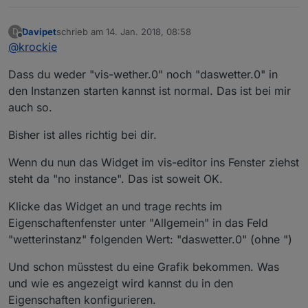
Davipet
schrieb am
14. Jan. 2018, 08:58
D
zuletzt editiert von
Offline
@
krockie
Dass du weder "vis-wether.0" noch "daswetter.0" in
den Instanzen starten kannst ist normal. Das ist bei mir
auch so.
Bisher ist alles richtig bei dir.
Wenn du nun das Widget im vis-editor ins Fenster ziehst
steht da "no instance". Das ist soweit OK.
Klicke das Widget an und trage rechts im
Eigenschaftenfenster unter "Allgemein" in das Feld
"wetterinstanz" folgenden Wert: "daswetter.0" (ohne ")
Und schon müsstest du eine Grafik bekommen. Was
und wie es angezeigt wird kannst du in den
Eigenschaften konfigurieren.