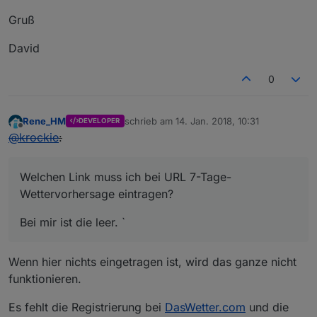
Gruß
David
0
Rene_HM
schrieb am
14. Jan. 2018, 10:31
DEVELOPER
zuletzt editiert von
Offline
@
krockie
:
Welchen Link muss ich bei URL 7-Tage-
Wettervorhersage eintragen?
Bei mir ist die leer. `
Wenn hier nichts eingetragen ist, wird das ganze nicht
funktionieren.
Es fehlt die Registrierung bei
DasWetter.com
und die