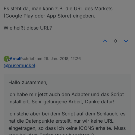
Es steht da, man kann z.B. die URL des Markets
(Google Play oder App Store) eingeben.
Wie heißt diese URL?
0
Arnulf
schrieb am
26. Jan. 2018, 12:26
A
zuletzt editiert von
Offline
@
pusemuckel
:
Hallo zusammen,
ich habe mir jetzt auch den Adapter und das Script
installiert. Sehr gelungene Arbeit, Danke dafür!
Ich stehe aber bei dem Script auf dem Schlauch, es
hat die Datenpunkte erstellt, nur wir keine URL
eingetragen, so dass ich keine ICONS erhalte. Muss