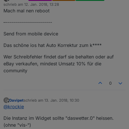
Offline
schrieb am
12. Jan. 2018, 13:28
zuletzt editiert von
Mach mal nen reboot
–-----------------------
Send from mobile device
Das schöne ios hat Auto Korrektur zum k****
Wer Schreibfehler findet darf sie behalten oder auf
eBay verkaufen, mindest Umsatz 10% für die
community
0
Davipet
schrieb am
13. Jan. 2018, 10:30
D
zuletzt editiert von
Offline
@
krockie
Die Instanz im Widget sollte "daswetter.0" heissen.
(ohne "vis-")