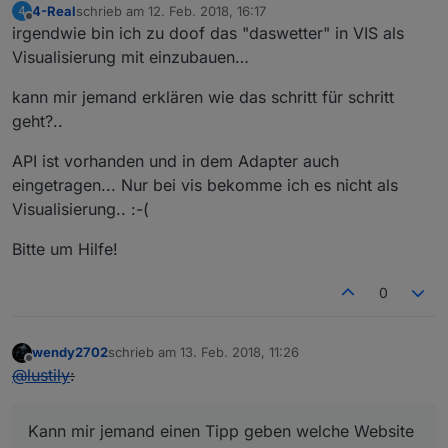
4-Real
schrieb am
12. Feb. 2018, 16:17
4
zuletzt editiert von
Offline
irgendwie bin ich zu doof das "daswetter" in VIS als
Visualisierung mit einzubauen…
kann mir jemand erklären wie das schritt für schritt
geht?..
API ist vorhanden und in dem Adapter auch
eingetragen... Nur bei vis bekomme ich es nicht als
Visualisierung.. :-(
Bitte um Hilfe!
0
wendy2702
schrieb am
13. Feb. 2018, 11:26
zuletzt editiert von
Offline
@
lustily
:
Kann mir jemand einen Tipp geben welche Website