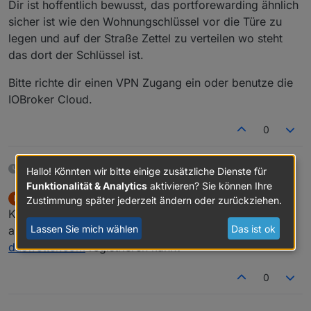
Dir ist hoffentlich bewusst, das portforewarding ähnlich
sicher ist wie den Wohnungschlüssel vor die Türe zu
legen und auf der Straße Zettel zu verteilen wo steht
das dort der Schlüssel ist.
Bitte richte dir einen VPN Zugang ein oder benutze die
IOBroker Cloud.
0
16 Tagen später
Hallo! Könnten wir bitte einige zusätzliche Dienste für
Funktionalität & Analytics
aktivieren? Sie können Ihre
lustily
schrieb am
11. Feb. 2018, 12:14
L
Zustimmung später jederzeit ändern oder zurückziehen.
zuletzt editiert von
Offline
Kann mir jemand einen Tipp geben welche Website ich
Lassen Sie mich wählen
Das ist ok
angeben kann damit ich mich für die API bei
daswetter.com
registrieren kann?
0