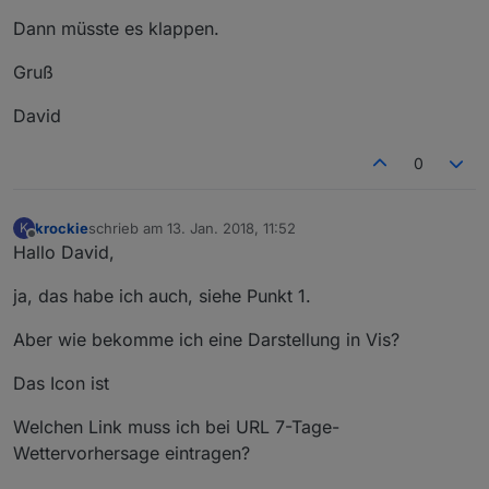
Dann müsste es klappen.
Gruß
David
0
krockie
schrieb am
13. Jan. 2018, 11:52
K
zuletzt editiert von
Offline
Hallo David,
ja, das habe ich auch, siehe Punkt 1.
Aber wie bekomme ich eine Darstellung in Vis?
Das Icon ist
Welchen Link muss ich bei URL 7-Tage-
Wettervorhersage eintragen?