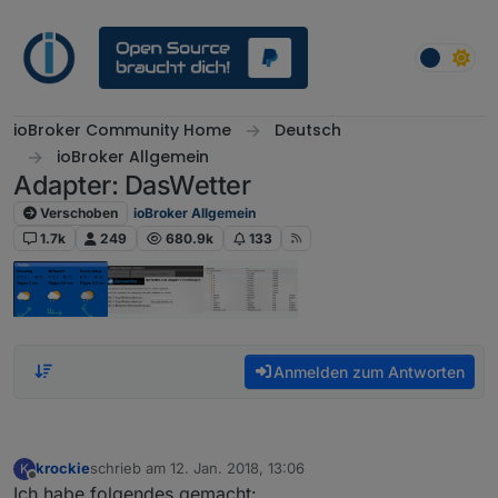
Weiter zum Inhalt
ioBroker Community Home
Deutsch
ioBroker Allgemein
Adapter: DasWetter
Verschoben
ioBroker Allgemein
1.7k
249
680.9k
133
Anmelden zum Antworten
krockie
schrieb am
12. Jan. 2018, 13:06
K
zuletzt editiert von
Offline
Ich habe folgendes gemacht: