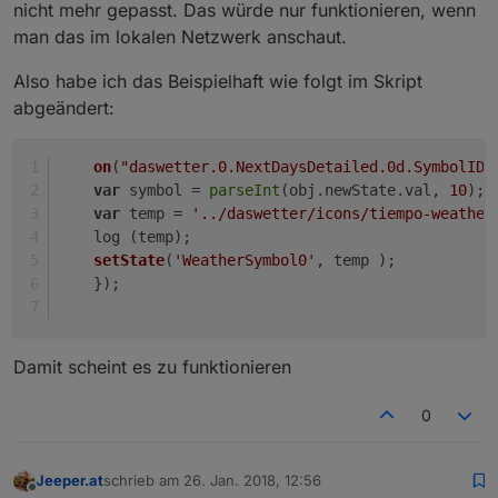
nicht mehr gepasst. Das würde nur funktionieren, wenn
man das im lokalen Netzwerk anschaut.
Also habe ich das Beispielhaft wie folgt im Skript
abgeändert:
on
(
"daswetter.0.NextDaysDetailed.0d.SymbolID"
var
 symbol = 
parseInt
(obj.
newState
.
val
, 
10
);
var
 temp = 
'../daswetter/icons/tiempo-weather
    log (temp);
setState
(
'WeatherSymbol0'
, temp );
    });
Damit scheint es zu funktionieren
0
Jeeper.at
schrieb am
26. Jan. 2018, 12:56
zuletzt editiert von
Offline