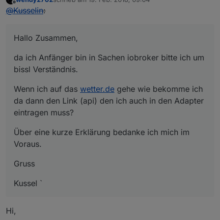
zuletzt editiert von
Offline
@
Kusselin
:
Hallo Zusammen,
da ich Anfänger bin in Sachen iobroker bitte ich um
bissl Verständnis.
Wenn ich auf das
wetter.de
gehe wie bekomme ich
da dann den Link (api) den ich auch in den Adapter
eintragen muss?
Über eine kurze Erklärung bedanke ich mich im
Voraus.
Gruss
Kussel `
Hi,