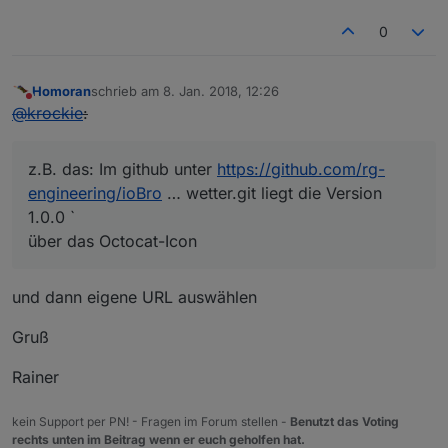
0
Homoran
schrieb am
8. Jan. 2018, 12:26
zuletzt editiert von
Nicht stören
@
krockie
:
z.B. das: Im github unter
https://github.com/rg-
engineering/ioBro
… wetter.git liegt die Version
1.0.0 `
über das Octocat-Icon
und dann eigene URL auswählen
Gruß
Rainer
kein Support per PN! - Fragen im Forum stellen -
Benutzt das Voting
rechts unten im Beitrag wenn er euch geholfen hat.