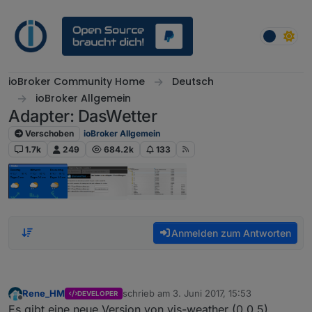
Weiter zum Inhalt
ioBroker Community Home
Deutsch
ioBroker Allgemein
Adapter: DasWetter
Verschoben
ioBroker Allgemein
1.7k
249
684.2k
133
Anmelden zum Antworten
Rene_HM
schrieb am
3. Juni 2017, 15:53
DEVELOPER
zuletzt editiert von
Offline
Es gibt eine neue Version von vis-weather (0.0.5).