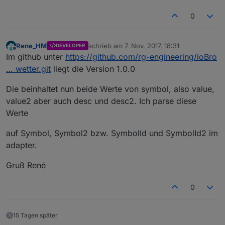
0
Rene_HM
schrieb am
7. Nov. 2017, 18:31
DEVELOPER
zuletzt editiert von
Offline
Im github unter
https://github.com/rg-engineering/ioBro
… wetter.git
liegt die Version 1.0.0
Die beinhaltet nun beide Werte von symbol, also value,
value2 aber auch desc und desc2. Ich parse diese
Werte
auf Symbol, Symbol2 bzw. SymbolId und SymbolId2 im
adapter.
Gruß René
0
15 Tagen später