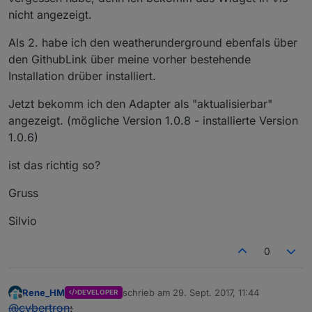
nicht angezeigt.
Als 2. habe ich den weatherunderground ebenfals über
den GithubLink über meine vorher bestehende
Installation drüber installiert.
Jetzt bekomm ich den Adapter als "aktualisierbar"
angezeigt. (mögliche Version 1.0.8 - installierte Version
1.0.6)
ist das richtig so?
Gruss
Silvio
0
Rene_HM
schrieb am
29. Sept. 2017, 11:44
DEVELOPER
zuletzt editiert von
Offline
@
cybertron
: