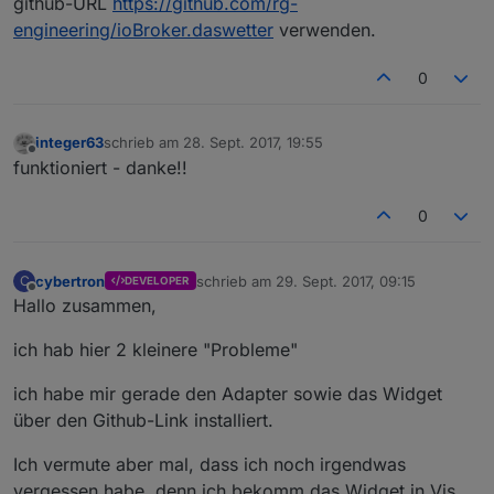
github-URL
https://github.com/rg-
engineering/ioBroker.daswetter
verwenden.
0
integer63
schrieb am
28. Sept. 2017, 19:55
zuletzt editiert von
Offline
funktioniert - danke!!
0
cybertron
schrieb am
29. Sept. 2017, 09:15
C
DEVELOPER
zuletzt editiert von
Offline
Hallo zusammen,
ich hab hier 2 kleinere "Probleme"
ich habe mir gerade den Adapter sowie das Widget
über den Github-Link installiert.
Ich vermute aber mal, dass ich noch irgendwas
vergessen habe, denn ich bekomm das Widget in Vis