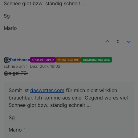
Schnee gibt bzw. ständig schneit ...
Sg
Mario
0
Dutchman
DEVELOPER
MOST ACTIVE
ADMINISTRATORS
Offline
schrieb am
1. Dez. 2017, 16:02
zuletzt editiert von
@bigd-73:
Somit ist
daswetter.com
für mich nicht wirklich
brauchbar. Ich komme aus einer Gegend wo es viel
Schnee gibt bzw. ständig schneit …
Sg
Mario `