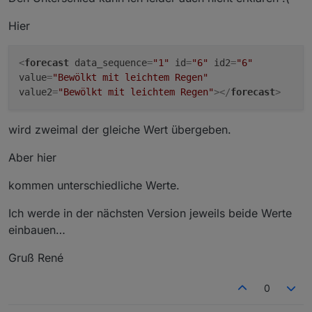
Hier
<
forecast
data_sequence
=
"1"
id
=
"6"
id2
=
"6"
value
=
"Bewölkt mit leichtem Regen"
value2
=
"Bewölkt mit leichtem Regen"
>
</
forecast
>
wird zweimal der gleiche Wert übergeben.
Aber hier
kommen unterschiedliche Werte.
Ich werde in der nächsten Version jeweils beide Werte
einbauen…
Gruß René
0