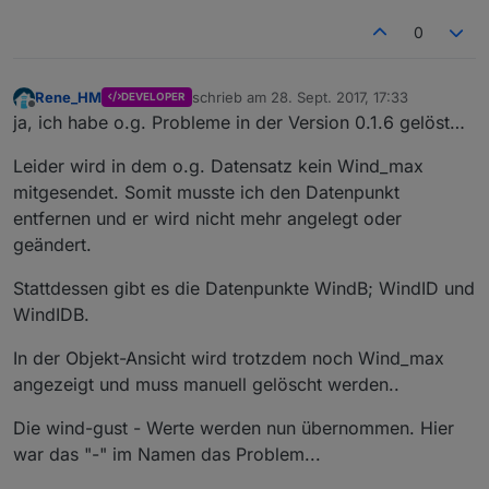
0
Rene_HM
schrieb am
28. Sept. 2017, 17:33
DEVELOPER
zuletzt editiert von
Offline
ja, ich habe o.g. Probleme in der Version 0.1.6 gelöst…
Leider wird in dem o.g. Datensatz kein Wind_max
mitgesendet. Somit musste ich den Datenpunkt
entfernen und er wird nicht mehr angelegt oder
geändert.
Stattdessen gibt es die Datenpunkte WindB; WindID und
WindIDB.
In der Objekt-Ansicht wird trotzdem noch Wind_max
angezeigt und muss manuell gelöscht werden..
Die wind-gust - Werte werden nun übernommen. Hier
war das "-" im Namen das Problem...