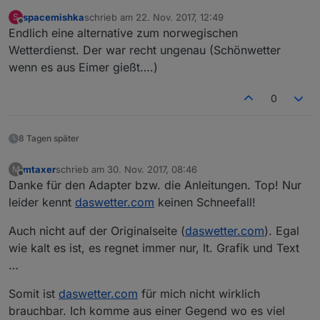
spacemishka
schrieb am
22. Nov. 2017, 12:49
S
zuletzt editiert von
Offline
Endlich eine alternative zum norwegischen
Wetterdienst. Der war recht ungenau (Schönwetter
wenn es aus Eimer gießt….)
0
8 Tagen später
mtaxer
schrieb am
30. Nov. 2017, 08:46
M
zuletzt editiert von
Offline
Danke für den Adapter bzw. die Anleitungen. Top! Nur
leider kennt
daswetter.com
keinen Schneefall!
Auch nicht auf der Originalseite (
daswetter.com
). Egal
wie kalt es ist, es regnet immer nur, lt. Grafik und Text
…
Somit ist
daswetter.com
für mich nicht wirklich
brauchbar. Ich komme aus einer Gegend wo es viel