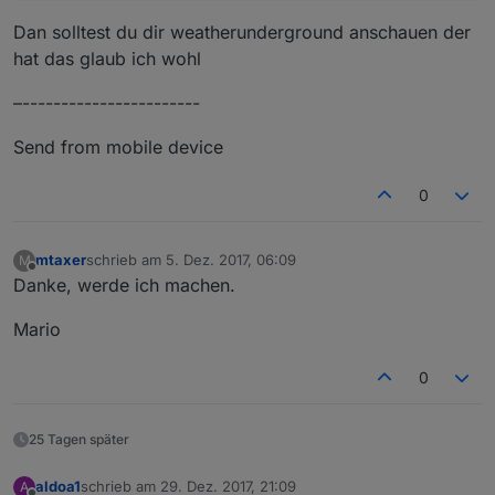
Dan solltest du dir weatherunderground anschauen der
hat das glaub ich wohl
–-----------------------
Send from mobile device
0
mtaxer
schrieb am
5. Dez. 2017, 06:09
M
zuletzt editiert von
Offline
Danke, werde ich machen.
Mario
0
25 Tagen später
aldoa1
schrieb am
29. Dez. 2017, 21:09
A