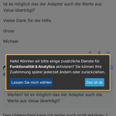
Ist es möglich das der Adapter auch die Werte aus
Value überträgt?
Vielen Dank für die Hilfe.
Gruss
Michael
0
Hallo! Könnten wir bitte einige zusätzliche Dienste für
Funktionalität & Analytics
aktivieren? Sie können Ihre
Rene_HM
schrieb am
6. Nov. 2017, 18:08
DEVELOPER
zuletzt editiert von
Zustimmung später jederzeit ändern oder zurückziehen.
Offline
@
mctom
:
Lassen Sie mich wählen
Das ist ok
Was ist der Unterschied zwischen den beiden
Werten? Ist es möglich das der Adapter auch die
Werte aus Value überträgt? `
Den Unterschied kann ich leider auch nicht erklären :(