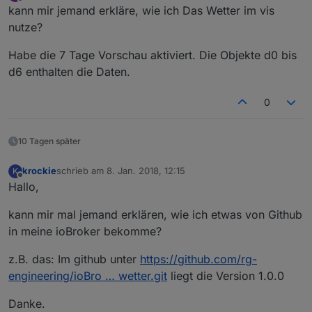
zuletzt editiert von
Offline
kann mir jemand erkläre, wie ich Das Wetter im vis
nutze?
Habe die 7 Tage Vorschau aktiviert. Die Objekte d0 bis
d6 enthalten die Daten.
0
10 Tagen später
krockie
schrieb am
8. Jan. 2018, 12:15
K
zuletzt editiert von
Offline
Hallo,
kann mir mal jemand erklären, wie ich etwas von Github
in meine ioBroker bekomme?
z.B. das: Im github unter
https://github.com/rg-
engineering/ioBro … wetter.git
liegt die Version 1.0.0
Danke.