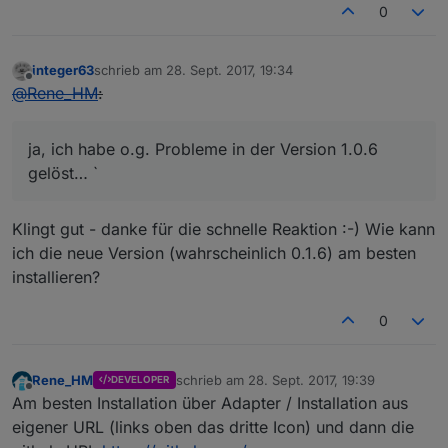
0
integer63
schrieb am
28. Sept. 2017, 19:34
zuletzt editiert von
Offline
@
Rene_HM
:
ja, ich habe o.g. Probleme in der Version 1.0.6
gelöst… `
Klingt gut - danke für die schnelle Reaktion :-) Wie kann
ich die neue Version (wahrscheinlich 0.1.6) am besten
installieren?
0
Rene_HM
schrieb am
28. Sept. 2017, 19:39
DEVELOPER
zuletzt editiert von
Offline
Am besten Installation über Adapter / Installation aus
eigener URL (links oben das dritte Icon) und dann die