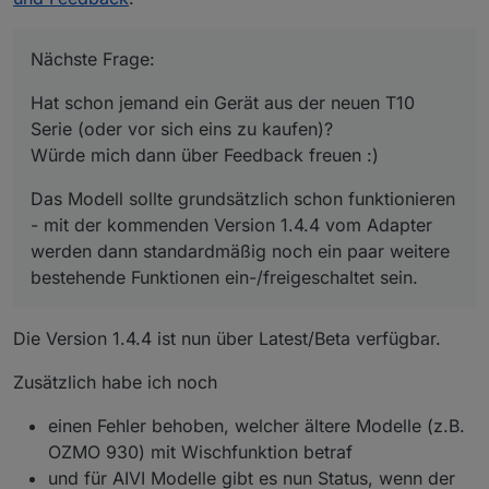
funktionieren - mit der kommenden Version 1.4.4
Bekannte (größere) Probleme
vom Adapter werden dann standardmäßig noch
ein paar weitere bestehende Funktionen
Nächste Frage:
Aktuell gibt es (mehr oder weniger häufig)
ein-/freigeschaltet sein.
auf 32-Bit Systemen Probleme mit der
Die Generierung der aktuellen Map ("map.
Hat schon jemand ein Gerät aus der neuen T10
Erstellung vom Map Image.
[mapID].loadMapImage" bzw. "map64")
Serie (oder vor sich eins zu kaufen)?
funktioniert noch nicht bei den Deebot X1,
Das betrifft hauptsächlich Raspberry Pi
Würde mich dann über Feedback freuen :)
Weitere Informationen:
X2, T20 und T30 Serien
Systeme, welche i.d.R. noch mit einem
32-Bit Linux betrieben werden. Das
Informationen und Praxistipps (GitHub)
Das Modell sollte grundsätzlich schon funktionieren
wird offensichtlich durch eine System-
Möglichkeit für sonstiges Feedback:
Datenpunkte (GitHub)
nahe Komponente von bzw. unter der
- mit der kommenden Version 1.4.4 vom Adapter
FAQ (GitHub)
Canvas Library verursacht - daher kann
werden dann standardmäßig noch ein paar weitere
Bug reports und feature requests (GitHub)
ich aktuell nichts machen und muss an
bestehende Funktionen ein-/freigeschaltet sein.
Nützliche Links:
Informationen und Praxistipps (Forum)
anderer Stelle gefixt werden. Auch eine
ältere Version von Canvas hilft nicht
Deebot Staubsauger in VIS integrieren -
weiter, da der betroffene Teil bei der
Die Version 1.4.4 ist nun über Latest/Beta verfügbar.
ioBroker Tutorial | verdrahtet.info
Installation i.d.R. neu erstellt wird.
Ideen-Sammlung "Views für ozmo Deebot"
Zusätzlich habe ich noch
(für Deebot Geräte im Allgemeinen)
einen Fehler behoben, welcher ältere Modelle (z.B.
OZMO 930) mit Wischfunktion betraf
und für AIVI Modelle gibt es nun Status, wenn der