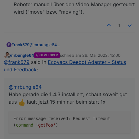
Roboter manuell über den Video Manager gesteuert
wird ("move" bzw. "moving").
1
@
mrbungle64
Frank579
F
Habe gerade die 1.4.3 installiert, schaut soweit gut
mrbungle64
schrieb am
26. Mai 2022, 15:00
DEVELOPER
aus
läuft jetzt 15 min nur beim start 1x
zuletzt editiert von
Offline
@
frank579
said in
Ecovacs Deebot Adapter - Status
als warn im Log.
und Feedback
:
@
mrbungle64
sagte in
Ecovacs Deebot Adapter -
Status und Feedback
:
@
mrbungle64
Habe gerade die 1.4.3 installiert, schaut soweit gut
Ich nehme mal an, dass der U2 (Pro) die
aus
läuft jetzt 15 min nur beim start 1x
Funktion "Auto-Saugkraftverstärkung" nicht hat,
Glaube ich auch nicht habe jedenfalls keine
oder?
einstellung dazu ..
Error message received: Request Timeout
(
command
'getPos'
)