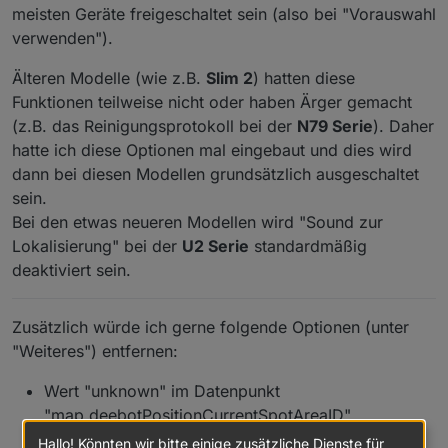
Ideen-Sammlung "Views für ozmo Deebot"
meisten Geräte freigeschaltet sein (also bei "Vorauswahl
(für Deebot Geräte im Allgemeinen)
verwenden").
Bekannte (größere) Probleme
Älteren Modelle (wie z.B.
Slim 2
) hatten diese
Aktuell gibt es (mehr oder weniger häufig)
Funktionen teilweise nicht oder haben Ärger gemacht
auf 32-Bit Systemen Probleme mit der
Die Generierung der aktuellen Map ("map.
(z.B. das Reinigungsprotokoll bei der
N79 Serie
). Daher
Erstellung vom Map Image.
[mapID].loadMapImage" bzw. "map64")
funktioniert noch nicht bei den Deebot X1,
Das betrifft hauptsächlich Raspberry Pi
hatte ich diese Optionen mal eingebaut und dies wird
Weitere Informationen:
X2, T20 und T30 Serien
Systeme, welche i.d.R. noch mit einem
dann bei diesen Modellen grundsätzlich ausgeschaltet
32-Bit Linux betrieben werden. Das
sein.
Informationen und Praxistipps (GitHub)
wird offensichtlich durch eine System-
Möglichkeit für sonstiges Feedback:
Datenpunkte (GitHub)
Bei den etwas neueren Modellen wird "Sound zur
nahe Komponente von bzw. unter der
FAQ (GitHub)
Canvas Library verursacht - daher kann
Lokalisierung" bei der
U2 Serie
standardmäßig
Bug reports und feature requests (GitHub)
ich aktuell nichts machen und muss an
deaktiviert sein.
Nützliche Links:
Informationen und Praxistipps (Forum)
anderer Stelle gefixt werden. Auch eine
ältere Version von Canvas hilft nicht
Deebot Staubsauger in VIS integrieren -
weiter, da der betroffene Teil bei der
Zusätzlich würde ich gerne folgende Optionen (unter
ioBroker Tutorial | verdrahtet.info
Installation i.d.R. neu erstellt wird.
"Weiteres") entfernen:
Ideen-Sammlung "Views für ozmo Deebot"
(für Deebot Geräte im Allgemeinen)
Wert "unknown" im Datenpunkt
"map.deebotPositionCurrentSpotAreaID"
unterdrücken
Hallo! Könnten wir bitte einige zusätzliche Dienste für