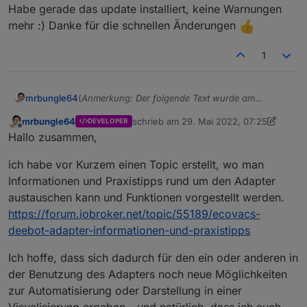
Habe gerade das update installiert, keine Warnungen
mehr :) Danke für die schnellen Änderungen
1
(
Anmerkung: Der folgende Text wurde am
mrbungle64
03.06.2022 gekürzt und danach immer wieder
mrbungle64
schrieb am
29. Mai 2022, 07:25
DEVELOPER
aktualisiert
)
Hallo zusammen,
zuletzt editiert von mrbungle64
6. Apr. 2
Offline
Hallo zusammen,
ich möchte hier über den Status des Ecovacs
ich habe vor Kurzem einen Topic erstellt, wo man
Deebot Adapters berichten
und natürlich auch nach Eurer Meinung fragen,
Informationen und Praxistipps rund um den Adapter
ob es noch "offene Baustellen" gibt - oder ob Ihr
austauschen kann und Funktionen vorgestellt werden.
soweit alles damit umsetzen könnt, was Ihr Euch
https://forum.iobroker.net/topic/55189/ecovacs-
so vorgestellt habt ( Bitte dabei aber realistisch
Aktuelle Versionen
deebot-adapter-informationen-und-praxistipps
bleiben und auch den aktuellen Status
berücksichtigen ;) ).
Ich hoffe, dass sich dadurch für den ein oder anderen in
Stadiu
m
Version
Releasedatum
der Benutzung des Adapters noch neue Möglichkeiten
zur Automatisierung oder Darstellung in einer
Stable
1.4.14
04.02.2024 /
Visualisierung ergeben - und natürlich, dass ich auch