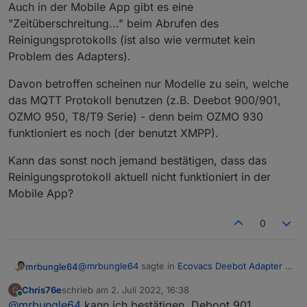
Auch in der Mobile App gibt es eine
"Zeitüberschreitung..." beim Abrufen des
Reinigungsprotokolls (ist also wie vermutet kein
Problem des Adapters).
Davon betroffen scheinen nur Modelle zu sein, welche
das MQTT Protokoll benutzen (z.B. Deebot 900/901,
OZMO 950, T8/T9 Serie) - denn beim OZMO 930
funktioniert es noch (der benutzt XMPP).
Kann das sonst noch jemand bestätigen, dass das
Reinigungsprotokoll aktuell nicht funktioniert in der
Mobile App?
0
@
mrbungle64
sagte in
Ecovacs Deebot Adapter -
mrbungle64
Status und Feedback
:
Chris76e
schrieb am
2. Juli 2022, 16:38
zuletzt editiert von
Online
Kurze Info:
@
mrbungle64
kann ich bestätigen, Deboot 901.