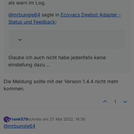
als warn im Log.
@
mrbungle64
sagte in
Ecovacs Deebot Adapter -
Status und Feedback
:
Glaube ich auch nicht habe jedenfalls keine
einstellung dazu ..
Die Meldung sollte mit der Version 1.4.4 nicht mehr
kommen.
1
Frank579
schrieb am
27. Mai 2022, 14:30
F
zuletzt editiert von
Offline
@
mrbungle64