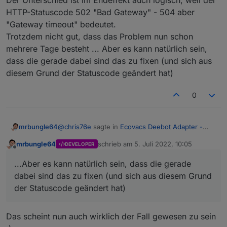
Der Unterschied ist im Endeffekt auch logisch, weil der
HTTP-Statuscode 502 "Bad Gateway" - 504 aber
"Gateway timeout" bedeutet.
Trotzdem nicht gut, dass das Problem nun schon
mehrere Tage besteht ... Aber es kann natürlich sein,
dass die gerade dabei sind das zu fixen (und sich aus
diesem Grund der Statuscode geändert hat)
0
@
chris76e
sagte in
Ecovacs Deebot Adapter -
mrbungle64
Status und Feedback
:
mrbungle64
schrieb am
5. Juli 2022, 10:05
DEVELOPER
zuletzt editiert von
Offline
@
mrbungle64
kann ich bestätigen, Deboot
...Aber es kann natürlich sein, dass die gerade
901.
Danke für die Rückmeldung
dabei sind das zu fixen (und sich aus diesem Grund
der Statuscode geändert hat)
Inzwischen bekomme ich den Statuscode 502
anstatt 504 - und in der Mobile App kommt die
Zeitüberschreitung sofort - vorher hatte es ein
Der Unterschied ist im Endeffekt auch logisch,
Das scheint nun auch wirklich der Fall gewesen zu sein
paar Sekunden gedauert.
weil der HTTP-Statuscode 502 "Bad Gateway" -