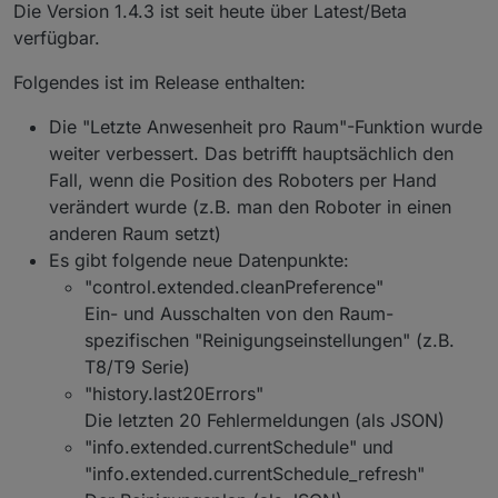
Offline
Die Version 1.4.3 ist seit heute über Latest/Beta
ich möchte hier über den Status des Ecovacs
verfügbar.
Deebot Adapters berichten
und natürlich auch nach Eurer Meinung fragen,
Folgendes ist im Release enthalten:
ob es noch "offene Baustellen" gibt - oder ob Ihr
soweit alles damit umsetzen könnt, was Ihr Euch
Die "Letzte Anwesenheit pro Raum"-Funktion wurde
so vorgestellt habt ( Bitte dabei aber realistisch
weiter verbessert. Das betrifft hauptsächlich den
Aktuelle Versionen
bleiben und auch den aktuellen Status
Fall, wenn die Position des Roboters per Hand
berücksichtigen ;) ).
verändert wurde (z.B. man den Roboter in einen
Stadiu
m
Version
Releasedatum
anderen Raum setzt)
Es gibt folgende neue Datenpunkte:
Stable
1.4.14
04.02.2024 /
"control.extended.cleanPreference"
20.02.2024
Ein- und Ausschalten von den Raum-
Beta
1.4.15
16.03.2024
spezifischen "Reinigungseinstellungen" (z.B.
T8/T9 Serie)
Alpha
1.4.16-
09.05.2024
"history.last20Errors"
alpha.2
Die letzten 20 Fehlermeldungen (als JSON)
"info.extended.currentSchedule" und
"info.extended.currentSchedule_refresh"
Bekannte (größere) Probleme