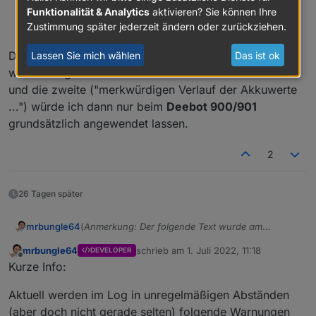
Workaround für merkwürdigen Verlauf der
Funktionalität & Analytics
aktivieren? Sie können Ihre
Akkuwerte aktivieren (z.B. beim Deebot 900/901)
Zustimmung später jederzeit ändern oder zurückziehen.
Die erste Funktion ("Wert unknown ... unterdrücken")
Lassen Sie mich wählen
Das ist ok
würde ich grundsätzlich bei allen Modellen aktivieren -
und die zweite ("merkwürdigen Verlauf der Akkuwerte
...") würde ich dann nur beim
Deebot 900/901
grundsätzlich angewendet lassen.
2
26 Tagen später
(
Anmerkung: Der folgende Text wurde am
mrbungle64
03.06.2022 gekürzt und danach immer wieder
mrbungle64
schrieb am
1. Juli 2022, 11:18
DEVELOPER
aktualisiert
)
Hallo zusammen,
zuletzt editiert von
Offline
Kurze Info:
ich möchte hier über den Status des Ecovacs
Aktuell werden im Log in unregelmäßigen Abständen
Deebot Adapters berichten
und natürlich auch nach Eurer Meinung fragen,
(aber doch nicht gerade selten) folgende Warnungen