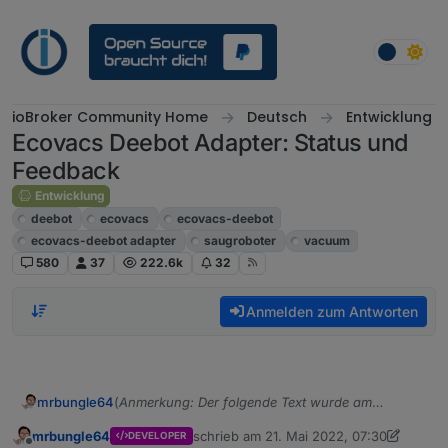
Weiter zum Inhalt
ioBroker Community Home
Deutsch
Entwicklung
Ecovacs Deebot Adapter: Status und
Feedback
Entwicklung
deebot
ecovacs
ecovacs-deebot
ecovacs-deebot adapter
saugroboter
vacuum
580
37
222.6k
32
Anmelden zum Antworten
(
Anmerkung: Der folgende Text wurde am
mrbungle64
03.06.2022 gekürzt und danach immer wieder
mrbungle64
schrieb am
21. Mai 2022, 07:30
DEVELOPER
aktualisiert
)
Hallo zusammen,
zuletzt editiert von mrbungle64