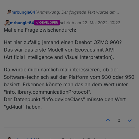
(
Anmerkung: Der folgende Text wurde am
mrbungle64
03.06.2022 gekürzt und danach immer wieder
mrbungle64
schrieb am
22. Mai 2022, 10:22
DEVELOPER
aktualisiert
)
Hallo zusammen,
zuletzt editiert von
Offline
Mal eine Frage zwischendurch:
ich möchte hier über den Status des Ecovacs
Hat hier zufällig jemand einen Deebot OZMO 960?
Deebot Adapters berichten
und natürlich auch nach Eurer Meinung fragen,
Das war das erste Modell von Ecovacs mit AIVI
ob es noch "offene Baustellen" gibt - oder ob Ihr
(Artificial Intelligence and Visual Interpretation).
soweit alles damit umsetzen könnt, was Ihr Euch
so vorgestellt habt ( Bitte dabei aber realistisch
Da würde mich nämlich mal interessieren, ob der
Aktuelle Versionen
bleiben und auch den aktuellen Status
Software-technisch auf der Platform vom 930 oder 950
berücksichtigen ;) ).
basiert. Erkennen könnte man das an dem Wert unter
Stadiu
m
Version
Releasedatum
"info.library.communicationProtocol".
Der Datenpunkt "info.deviceClass" müsste den Wert
Stable
1.4.14
04.02.2024 /
"gd4uut" haben.
20.02.2024
Beta
1.4.15
16.03.2024
0
Alpha
1.4.16-
09.05.2024
alpha.2