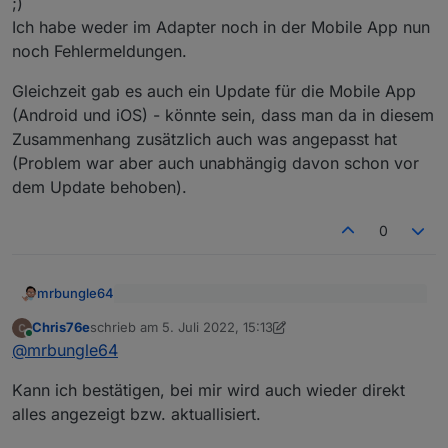
;)
504 aber "Gateway timeout" bedeutet.
Ich habe weder im Adapter noch in der Mobile App nun
Trotzdem nicht gut, dass das Problem nun schon
mehrere Tage besteht ... Aber es kann natürlich
noch Fehlermeldungen.
sein, dass die gerade dabei sind das zu fixen
(und sich aus diesem Grund der Statuscode
Gleichzeit gab es auch ein Update für die Mobile App
geändert hat)
(Android und iOS) - könnte sein, dass man da in diesem
Zusammenhang zusätzlich auch was angepasst hat
(Problem war aber auch unabhängig davon schon vor
dem Update behoben).
0
mrbungle64
...Aber es kann natürlich sein, dass die
Chris76e
schrieb am
5. Juli 2022, 15:13
gerade dabei sind das zu fixen (und sich aus
zuletzt editiert von Chris76e
7. Mai 2022, 17:13
Online
Das scheint nun auch wirklich der Fall gewesen
diesem Grund der Statuscode geändert hat)
@
mrbungle64
zu sein ;)
Ich habe weder im Adapter noch in der Mobile
Gleichzeit gab es auch ein Update für die Mobile
Kann ich bestätigen, bei mir wird auch wieder direkt
App nun noch Fehlermeldungen.
App (Android und iOS) - könnte sein, dass man
alles angezeigt bzw. aktuallisiert.
da in diesem Zusammenhang zusätzlich auch was
angepasst hat (Problem war aber auch