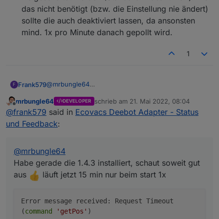
das nicht benötigt (bzw. die Einstellung nie ändert)
sollte die auch deaktiviert lassen, da ansonsten
mind. 1x pro Minute danach gepollt wird.
1
@
mrbungle64
Frank579
F
Habe gerade die 1.4.3 installiert, schaut soweit gut
mrbungle64
schrieb am
21. Mai 2022, 08:04
DEVELOPER
aus
läuft jetzt 15 min nur beim start 1x
zuletzt editiert von
Offline
@
frank579
said in
Ecovacs Deebot Adapter - Status
als warn im Log.
und Feedback
:
@
mrbungle64
sagte in
Ecovacs Deebot Adapter -
Status und Feedback
:
@
mrbungle64
Habe gerade die 1.4.3 installiert, schaut soweit gut
Ich nehme mal an, dass der U2 (Pro) die
aus
läuft jetzt 15 min nur beim start 1x
Funktion "Auto-Saugkraftverstärkung" nicht hat,
Glaube ich auch nicht habe jedenfalls keine
oder?
einstellung dazu ..
Error message received: Request Timeout
(
command
'getPos'
)