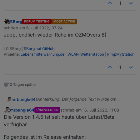
1
unabhängig davon schon vor dem Update
behoben).
SBorg
FORUM TESTING
MOST ACTIVE
Offline
schrieb am
6. Juli 2022, 07:24
zuletzt editiert von
Jupp, endlich wieder Ruhe im OZMOvers 8)
LG SBorg (
SBorg auf GitHub
)
Projekte:
Lebensmittelwarnung.de
|
WLAN-Wetterstation
|
PimpMyStation
1
10 Tagen später
(
Anmerkung: Der folgende Text wurde am
mrbungle64
03.06.2022 gekürzt und danach immer wieder
mrbungle64
schrieb am
16. Juli 2022, 11:08
DEVELOPER
aktualisiert
)
Hallo zusammen,
zuletzt editiert von
Offline
Die Version 1.4.5 ist seit heute über Latest/Beta
ich möchte hier über den Status des Ecovacs
verfügbar.
Deebot Adapters berichten
und natürlich auch nach Eurer Meinung fragen,
Folgendes ist im Release enthalten: