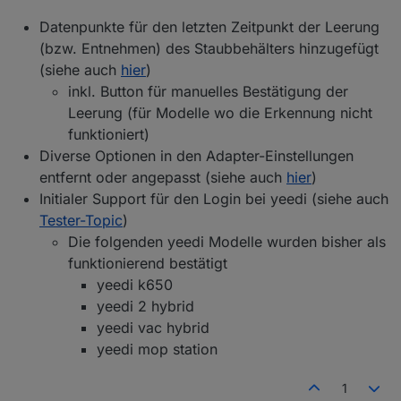
ob es noch "offene Baustellen" gibt - oder ob Ihr
soweit alles damit umsetzen könnt, was Ihr Euch
Datenpunkte für den letzten Zeitpunkt der Leerung
so vorgestellt habt ( Bitte dabei aber realistisch
(bzw. Entnehmen) des Staubbehälters hinzugefügt
Aktuelle Versionen
bleiben und auch den aktuellen Status
(siehe auch
hier
)
berücksichtigen ;) ).
inkl. Button für manuelles Bestätigung der
Stadiu
m
Version
Releasedatum
Leerung (für Modelle wo die Erkennung nicht
funktioniert)
Stable
1.4.14
04.02.2024 /
Diverse Optionen in den Adapter-Einstellungen
20.02.2024
entfernt oder angepasst (siehe auch
hier
)
Beta
1.4.15
16.03.2024
Initialer Support für den Login bei yeedi (siehe auch
Tester-Topic
)
Alpha
1.4.16-
09.05.2024
Die folgenden yeedi Modelle wurden bisher als
alpha.2
funktionierend bestätigt
yeedi k650
yeedi 2 hybrid
Bekannte (größere) Probleme
yeedi vac hybrid
Aktuell gibt es (mehr oder weniger häufig)
yeedi mop station
auf 32-Bit Systemen Probleme mit der
Die Generierung der aktuellen Map ("map.
Erstellung vom Map Image.
[mapID].loadMapImage" bzw. "map64")
1
funktioniert noch nicht bei den Deebot X1,
Das betrifft hauptsächlich Raspberry Pi