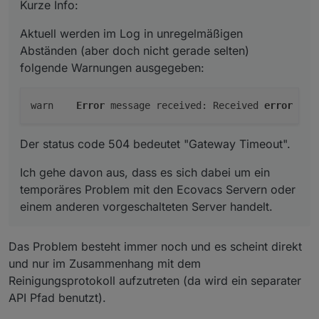
Kurze Info:
Weitere Informationen:
X2, T20 und T30 Serien
Systeme, welche i.d.R. noch mit einem
Ich gehe davon aus, dass es sich dabei um ein
32-Bit Linux betrieben werden. Das
temporäres Problem mit den Ecovacs Servern
Aktuell werden im Log in unregelmäßigen
Informationen und Praxistipps (GitHub)
wird offensichtlich durch eine System-
oder einem anderen vorgeschalteten Server
Möglichkeit für sonstiges Feedback:
Datenpunkte (GitHub)
Abständen (aber doch nicht gerade selten)
nahe Komponente von bzw. unter der
handelt.
FAQ (GitHub)
Canvas Library verursacht - daher kann
folgende Warnungen ausgegeben:
Bug reports und feature requests (GitHub)
ich aktuell nichts machen und muss an
Nützliche Links:
Informationen und Praxistipps (Forum)
anderer Stelle gefixt werden. Auch eine
warn	
Error
 message received: Received 
error
 mes
ältere Version von Canvas hilft nicht
Deebot Staubsauger in VIS integrieren -
weiter, da der betroffene Teil bei der
ioBroker Tutorial | verdrahtet.info
Installation i.d.R. neu erstellt wird.
Der status code 504 bedeutet "Gateway Timeout".
Ideen-Sammlung "Views für ozmo Deebot"
(für Deebot Geräte im Allgemeinen)
Ich gehe davon aus, dass es sich dabei um ein
temporäres Problem mit den Ecovacs Servern oder
einem anderen vorgeschalteten Server handelt.
Das Problem besteht immer noch und es scheint direkt
und nur im Zusammenhang mit dem
Reinigungsprotokoll aufzutreten (da wird ein separater
API Pfad benutzt).