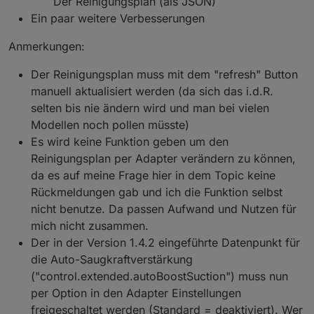
Der Reinigungsplan (als JSON)
Aktuell gibt es (mehr oder weniger häufig)
Ein paar weitere Verbesserungen
auf 32-Bit Systemen Probleme mit der
Die Generierung der aktuellen Map ("map.
Erstellung vom Map Image.
[mapID].loadMapImage" bzw. "map64")
Anmerkungen:
funktioniert noch nicht bei den Deebot X1,
Das betrifft hauptsächlich Raspberry Pi
Weitere Informationen:
X2, T20 und T30 Serien
Systeme, welche i.d.R. noch mit einem
Der Reinigungsplan muss mit dem "refresh" Button
32-Bit Linux betrieben werden. Das
manuell aktualisiert werden (da sich das i.d.R.
Informationen und Praxistipps (GitHub)
wird offensichtlich durch eine System-
Möglichkeit für sonstiges Feedback:
Datenpunkte (GitHub)
selten bis nie ändern wird und man bei vielen
nahe Komponente von bzw. unter der
FAQ (GitHub)
Canvas Library verursacht - daher kann
Modellen noch pollen müsste)
Bug reports und feature requests (GitHub)
ich aktuell nichts machen und muss an
Es wird keine Funktion geben um den
Nützliche Links:
Informationen und Praxistipps (Forum)
anderer Stelle gefixt werden. Auch eine
Reinigungsplan per Adapter verändern zu können,
ältere Version von Canvas hilft nicht
Deebot Staubsauger in VIS integrieren -
da es auf meine Frage hier in dem Topic keine
weiter, da der betroffene Teil bei der
ioBroker Tutorial | verdrahtet.info
Installation i.d.R. neu erstellt wird.
Rückmeldungen gab und ich die Funktion selbst
Ideen-Sammlung "Views für ozmo Deebot"
nicht benutze. Da passen Aufwand und Nutzen für
(für Deebot Geräte im Allgemeinen)
mich nicht zusammen.
Der in der Version 1.4.2 eingeführte Datenpunkt für
die Auto-Saugkraftverstärkung
("control.extended.autoBoostSuction") muss nun
per Option in den Adapter Einstellungen
freigeschaltet werden (Standard = deaktiviert). Wer