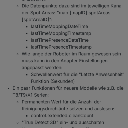
Stable
1.4.14
04.02.2024 /
Die Datenpunkte dazu sind im jeweiligen Kanal
20.02.2024
der Spot Areas: "map.[mapID].spotAreas.
[spotAreaID]":
Beta
1.4.15
16.03.2024
lastTimeMoppingDateTime
Alpha
1.4.16-
09.05.2024
lastTimeMoppingTimestamp
alpha.2
lastTimePresenceDateTime
lastTimePresenceTimestamp
Wie lange der Roboter im Raum gewesen sein
Bekannte (größere) Probleme
muss kann in den Adapter Einstellungen
angepasst werden:
Aktuell gibt es (mehr oder weniger häufig)
auf 32-Bit Systemen Probleme mit der
Die Generierung der aktuellen Map ("map.
Schwellenwert für die "Letzte Anwesenheit"
Erstellung vom Map Image.
[mapID].loadMapImage" bzw. "map64")
Funktion (Sekunden)
funktioniert noch nicht bei den Deebot X1,
Das betrifft hauptsächlich Raspberry Pi
Ein paar Funktionen für neuere Modelle wie z.B. die
Weitere Informationen:
X2, T20 und T30 Serien
Systeme, welche i.d.R. noch mit einem
T8/T9/X1 Serien:
32-Bit Linux betrieben werden. Das
Informationen und Praxistipps (GitHub)
wird offensichtlich durch eine System-
Permanenten Wert für die Anzahl der
Möglichkeit für sonstiges Feedback:
Datenpunkte (GitHub)
nahe Komponente von bzw. unter der
Reinigungsdurchläufe setzen und auslesen:
FAQ (GitHub)
Canvas Library verursacht - daher kann
control.extended.cleanCount
Bug reports und feature requests (GitHub)
ich aktuell nichts machen und muss an
Nützliche Links:
Informationen und Praxistipps (Forum)
"True Detect 3D" ein- und ausschalten
anderer Stelle gefixt werden. Auch eine
ältere Version von Canvas hilft nicht