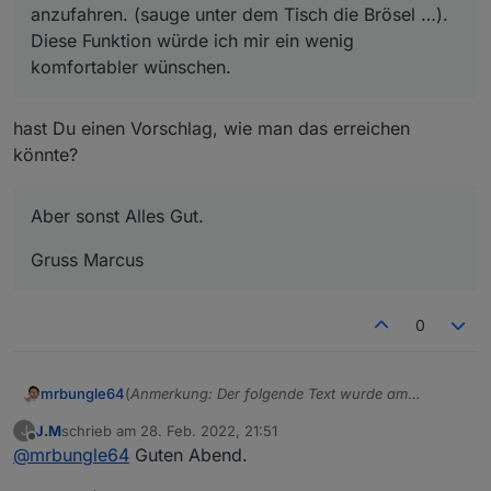
anzufahren. (sauge unter dem Tisch die Brösel …).
Diese Funktion würde ich mir ein wenig
komfortabler wünschen.
hast Du einen Vorschlag, wie man das erreichen
könnte?
Aber sonst Alles Gut.
Gruss Marcus
0
(
Anmerkung: Der folgende Text wurde am
mrbungle64
03.06.2022 gekürzt und danach immer wieder
J.M
schrieb am
28. Feb. 2022, 21:51
J
aktualisiert
)
Hallo zusammen,
zuletzt editiert von
Offline
@
mrbungle64
Guten Abend.
ich möchte hier über den Status des Ecovacs