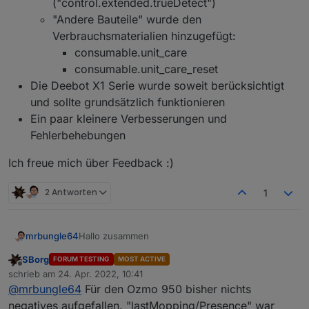
("control.extended.trueDetect")
Deebot Staubsauger in VIS integrieren -
weiter, da der betroffene Teil bei der
"Andere Bauteile" wurde den
ioBroker Tutorial | verdrahtet.info
Installation i.d.R. neu erstellt wird.
Verbrauchsmaterialien hinzugefügt:
Ideen-Sammlung "Views für ozmo Deebot"
(für Deebot Geräte im Allgemeinen)
consumable.unit_care
consumable.unit_care_reset
Die Deebot X1 Serie wurde soweit berücksichtigt
und sollte grundsätzlich funktionieren
Ein paar kleinere Verbesserungen und
Fehlerbehebungen
Ich freue mich über Feedback :)
2 Antworten
1
Hallo zusammen
mrbungle64
SBorg
FORUM TESTING
MOST ACTIVE
Ich habe die Version 1.4.0 über das Latest/Beta
Offline
schrieb am
24. Apr. 2022, 10:41
Repo released.
zuletzt editiert von
@
mrbungle64
Für den Ozmo 950 bisher nichts
Folgendes ist neu:
negatives aufgefallen. "lastMopping/Presence" war