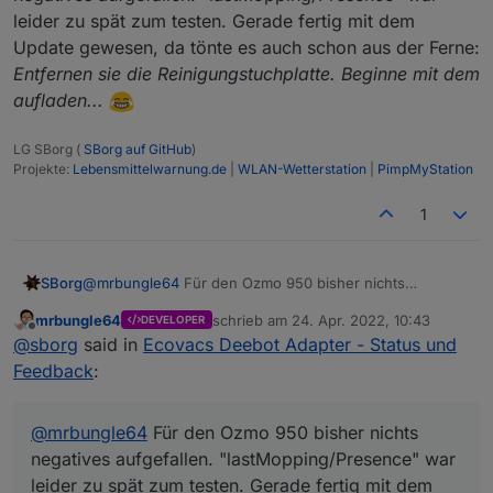
"Letzte Anwesenheit pro Raum"-Funktion
leider zu spät zum testen. Gerade fertig mit dem
Ich freue mich über Feedback :)
(siehe
hier
)
Update gewesen, da tönte es auch schon aus der Ferne:
Die Funktion ist aber noch als
Entfernen sie die Reinigungstuchplatte. Beginne mit dem
experimentell einzustufen
Die Datenpunkte dazu sind im
aufladen...
jeweiligen Kanal der Spot Areas: "map.
[mapID].spotAreas.[spotAreaID]":
LG SBorg (
SBorg auf GitHub
)
lastTimeMoppingDateTime
Projekte:
Lebensmittelwarnung.de
|
WLAN-Wetterstation
|
PimpMyStation
lastTimeMoppingTimestamp
lastTimePresenceDateTime
1
lastTimePresenceTimestamp
Wie lange der Roboter im Raum
gewesen sein muss kann in den
Adapter Einstellungen angepasst
SBorg
@
mrbungle64
Für den Ozmo 950 bisher nichts
werden:
negatives aufgefallen. "lastMopping/Presence" war
mrbungle64
schrieb am
24. Apr. 2022, 10:43
DEVELOPER
Schwellenwert für die "Letzte
leider zu spät zum testen. Gerade fertig mit dem Update
zuletzt editiert von
Offline
@
sborg
said in
Ecovacs Deebot Adapter - Status und
Anwesenheit" Funktion
gewesen, da tönte es auch schon aus der Ferne:
(Sekunden)
Entfernen sie die Reinigungstuchplatte. Beginne mit dem
Feedback
:
Ein paar Funktionen für neuere Modelle wie
aufladen...
z.B. die T8/T9/X1 Serien:
Permanenten Wert für die Anzahl der
@
mrbungle64
Für den Ozmo 950 bisher nichts
Reinigungsdurchläufe setzen und
negatives aufgefallen. "lastMopping/Presence" war
auslesen:
leider zu spät zum testen. Gerade fertig mit dem
control.extended.cleanCount