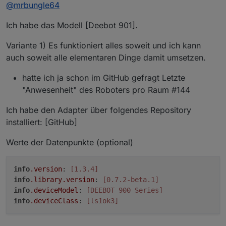
Offline
@
mrbungle64
Ich hab nochmal über Git
@
mrbungle64
installiert nun ist die neue Version da. Im DP
Schade, dann wird das wohl unabhängig von den
"info.library.debugMessage" erscheint aber
Ich habe das Modell [Deebot 901].
anderen 3 Zubehör-Komponenten behandelt.
kein Wert.
Variante 1) Es funktioniert alles soweit und ich kann
auch soweit alle elementaren Dinge damit umsetzen.
hatte ich ja schon im GitHub gefragt Letzte
"Anwesenheit" des Roboters pro Raum #144
Ich habe den Adapter über folgendes Repository
installiert: [GitHub]
Werte der Datenpunkte (optional)
info
.version
: 
[1.3.4]
info
.library
.version
: 
[0.7.2-beta.1]
info
.deviceModel
: 
[DEEBOT 900 Series]
info
.deviceClass
: 
[ls1ok3]