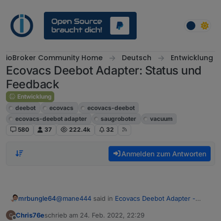
Weiter zum Inhalt
ioBroker Community Home
Deutsch
Entwicklung
Ecovacs Deebot Adapter: Status und
Feedback
Entwicklung
deebot
ecovacs
ecovacs-deebot
ecovacs-deebot adapter
saugroboter
vacuum
580
37
222.4k
32
Anmelden zum Antworten
@
mane444
said in
Ecovacs Deebot Adapter -
mrbungle64
Status und Feedback
:
Chris76e
schrieb am
24. Feb. 2022, 22:29
zuletzt editiert von