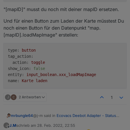
"[mapID]" musst du noch mit deiner mapID ersetzen.
Und für einen Button zum Laden der Karte müsstest Du
noch einen Button für den Datenpunkt "map.
[mapID].loadMapImage" erstellen:
type:
button
tap_action:
action:
toggle
show_icon:
false
entity:
input_boolean.xxx_loadMapImage
name:
Karte
laden
J
2 Antworten
1
@j-m said in
Ecovacs Deebot Adapter - Status
mrbungle64
und Feedback
:
J.M
schrieb am
28. Feb. 2022, 22:55
J
zuletzt editiert von
Offline