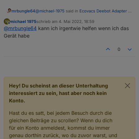
@
michael-1975
said in
Ecovacs Deebot Adapter -
mrbungle64
Status und Feedback
:
michael 1975
schrieb am
4. Mai 2022, 18:59
M
zuletzt editiert von
Offline
@
mrbungle64
kann ich irgentwie helfen wenn ich das
Hallo Leute ich habe eine Frage
Gerät habe
Hallo Michael,
ich habe einen Deebot T9+und einen T8+
beim T9+ werden einige Daten nicht
0
geschrieben siehe Bild.
das ist ein bekanntes Problem beim T9:
https://github.com/mrbungle64/ioBroker.ecovacs-
deebot#known-issues
Da ich keinen T9 habe und es von Ecovacs keine
öffentlich zugängliche Doku der API gibt, konnte
an was kann das Liegen?? alles andere geht.
ich es bisher leider noch nicht lösen. Ich habe
Hey! Du scheinst an dieser Unterhaltung
aber noch Hoffnung, dass ich an die notwendigen
Danke und gruß Michael
Infos komme ;)
interessiert zu sein, hast aber noch kein
Konto.
Hast du es satt, bei jedem Besuch durch die
gleichen Beiträge zu scrollen? Wenn du dich
für ein Konto anmeldest, kommst du immer
genau dorthin zurück, wo du zuvor warst, und