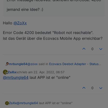
jemand eine Idee? :)
Hallo
@
ZoXx
Error Code 4200 bedeutet "Robot not reachable".
Ist das Gerät über die Ecovacs Mobile App erreichbar?
0
@
zoxx
said in
Ecovacs Deebot Adapter - Status
mrbungle64
und Feedback
:
ZoXx
schrieb am
22. Apr. 2022, 06:57
Z
zuletzt editiert von
Offline
@
mrbungle64
laut APP ist er "online"
Hallo in die Runde,
Hallo
Adapter Version v1.3.3 folgende
@
ZoXx
0
Fehlermeldung dauerhaft:
Error message received: unknown
Error Code 4200 bedeutet "Robot not reachable".
errorCode: 4200
Ist das Gerät über die Ecovacs Mobile App
ZoXx
@
mrbungle64
laut APP ist er "online"
Z
erreichbar?
jemand eine Idee? :)