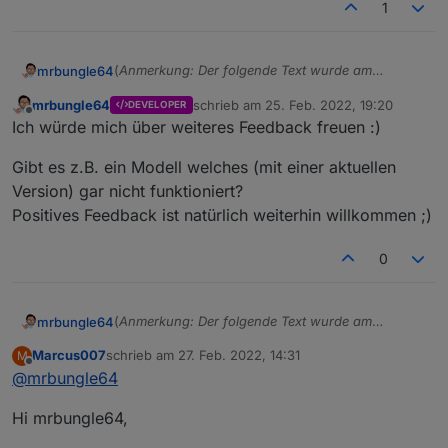
1
(
Anmerkung: Der folgende Text wurde am
mrbungle64
03.06.2022 gekürzt und danach immer wieder
mrbungle64
schrieb am
25. Feb. 2022, 19:20
DEVELOPER
aktualisiert
)
Hallo zusammen,
zuletzt editiert von
Offline
Ich würde mich über weiteres Feedback freuen :)
ich möchte hier über den Status des Ecovacs
Gibt es z.B. ein Modell welches (mit einer aktuellen
Deebot Adapters berichten
und natürlich auch nach Eurer Meinung fragen,
Version) gar nicht funktioniert?
ob es noch "offene Baustellen" gibt - oder ob Ihr
Positives Feedback ist natürlich weiterhin willkommen ;)
soweit alles damit umsetzen könnt, was Ihr Euch
so vorgestellt habt ( Bitte dabei aber realistisch
Aktuelle Versionen
0
bleiben und auch den aktuellen Status
berücksichtigen ;) ).
Stadiu
(
Anmerkung: Der folgende Text wurde am
mrbungle64
m
Version
Releasedatum
03.06.2022 gekürzt und danach immer wieder
Marcus007
schrieb am
27. Feb. 2022, 14:31
M
aktualisiert
)
Hallo zusammen,
Stable
1.4.14
04.02.2024 /
zuletzt editiert von
Offline
@
mrbungle64
20.02.2024
ich möchte hier über den Status des Ecovacs
Beta
1.4.15
16.03.2024
Hi mrbungle64,
Deebot Adapters berichten
und natürlich auch nach Eurer Meinung fragen,