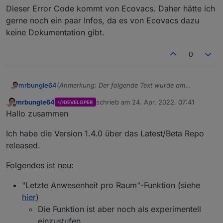
Dieser Error Code kommt von Ecovacs. Daher hätte ich
gerne noch ein paar Infos, da es von Ecovacs dazu
keine Dokumentation gibt.
0
(
Anmerkung: Der folgende Text wurde am
mrbungle64
03.06.2022 gekürzt und danach immer wieder
mrbungle64
schrieb am
24. Apr. 2022, 07:41
DEVELOPER
aktualisiert
)
Hallo zusammen,
zuletzt editiert von
Offline
Hallo zusammen
ich möchte hier über den Status des Ecovacs
Ich habe die Version 1.4.0 über das Latest/Beta Repo
Deebot Adapters berichten
und natürlich auch nach Eurer Meinung fragen,
released.
ob es noch "offene Baustellen" gibt - oder ob Ihr
soweit alles damit umsetzen könnt, was Ihr Euch
Folgendes ist neu:
so vorgestellt habt ( Bitte dabei aber realistisch
Aktuelle Versionen
bleiben und auch den aktuellen Status
"Letzte Anwesenheit pro Raum"-Funktion (siehe
berücksichtigen ;) ).
hier
)
Stadiu
Die Funktion ist aber noch als experimentell
m
Version
Releasedatum
einzustufen