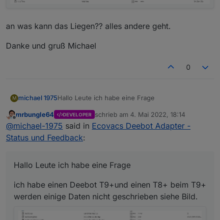
an was kann das Liegen?? alles andere geht.
Danke und gruß Michael
0
Hallo Leute ich habe eine Frage
michael 1975
M
mrbungle64
schrieb am
4. Mai 2022, 18:14
DEVELOPER
ich habe einen Deebot T9+und einen T8+ beim
zuletzt editiert von
Offline
@
michael-1975
said in
Ecovacs Deebot Adapter -
T9+ werden einige Daten nicht geschrieben
siehe Bild.
an was kann das Liegen?? alles andere geht.
Status und Feedback
:
Danke und gruß Michael
Hallo Leute ich habe eine Frage
ich habe einen Deebot T9+und einen T8+ beim T9+
werden einige Daten nicht geschrieben siehe Bild.