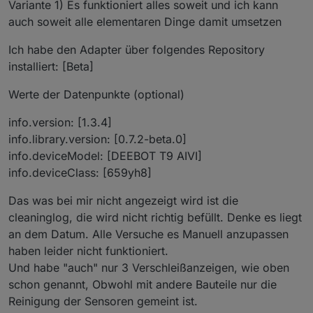
Variante 1) Es funktioniert alles soweit und ich kann
Deebot Adapters berichten
und natürlich auch nach Eurer Meinung fragen,
auch soweit alle elementaren Dinge damit umsetzen
ob es noch "offene Baustellen" gibt - oder ob Ihr
soweit alles damit umsetzen könnt, was Ihr Euch
Ich habe den Adapter über folgendes Repository
so vorgestellt habt ( Bitte dabei aber realistisch
installiert: [Beta]
Aktuelle Versionen
bleiben und auch den aktuellen Status
berücksichtigen ;) ).
Werte der Datenpunkte (optional)
Stadiu
m
Version
Releasedatum
info.version: [1.3.4]
info.library.version: [0.7.2-beta.0]
Stable
1.4.14
04.02.2024 /
20.02.2024
info.deviceModel: [DEEBOT T9 AIVI]
info.deviceClass: [659yh8]
Beta
1.4.15
16.03.2024
Das was bei mir nicht angezeigt wird ist die
Alpha
1.4.16-
09.05.2024
cleaninglog, die wird nicht richtig befüllt. Denke es liegt
alpha.2
an dem Datum. Alle Versuche es Manuell anzupassen
haben leider nicht funktioniert.
Und habe "auch" nur 3 Verschleißanzeigen, wie oben
Bekannte (größere) Probleme
schon genannt, Obwohl mit andere Bauteile nur die
Aktuell gibt es (mehr oder weniger häufig)
Reinigung der Sensoren gemeint ist.
auf 32-Bit Systemen Probleme mit der
Die Generierung der aktuellen Map ("map.