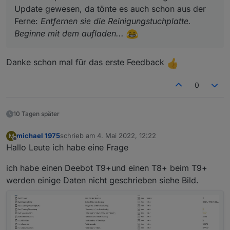
Update gewesen, da tönte es auch schon aus der
"True Detect 3D" ein- und ausschalten
("control.extended.trueDetect")
Ferne:
Entfernen sie die Reinigungstuchplatte.
"Andere Bauteile" wurde den
Beginne mit dem aufladen...
Verbrauchsmaterialien hinzugefügt:
consumable.unit_care
consumable.unit_care_reset
Danke schon mal für das erste Feedback
Die Deebot X1 Serie wurde soweit
berücksichtigt und sollte grundsätzlich
0
funktionieren
Ein paar kleinere Verbesserungen und
Fehlerbehebungen
10 Tagen später
michael 1975
schrieb am
4. Mai 2022, 12:22
M
zuletzt editiert von
Offline
Hallo Leute ich habe eine Frage
ich habe einen Deebot T9+und einen T8+ beim T9+
werden einige Daten nicht geschrieben siehe Bild.