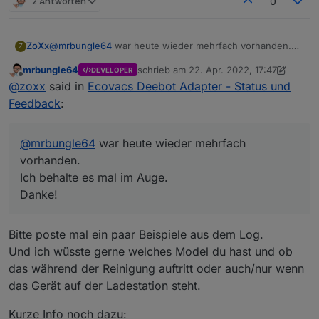
2 Antworten
0
ZoXx
@
mrbungle64
war heute wieder mehrfach vorhanden.
Z
Ich behalte es mal im Auge.
mrbungle64
schrieb am
22. Apr. 2022, 17:47
DEVELOPER
Danke!
zuletzt editiert von mrbungle64
Offline
@
zoxx
said in
Ecovacs Deebot Adapter - Status und
Feedback
:
@
mrbungle64
war heute wieder mehrfach
vorhanden.
Ich behalte es mal im Auge.
Danke!
Bitte poste mal ein paar Beispiele aus dem Log.
Und ich wüsste gerne welches Model du hast und ob
das während der Reinigung auftritt oder auch/nur wenn
das Gerät auf der Ladestation steht.
Kurze Info noch dazu: