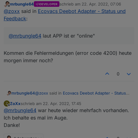
mrbungle64
schrieb am
22. Apr. 2022, 07:06
DEVELOPER
zuletzt editiert von
Offline
@
zoxx
said in
Ecovacs Deebot Adapter - Status und
Feedback
:
@
mrbungle64
laut APP ist er "online"
Kommen die Fehlermeldungen (error code 4200) heute
morgen immer noch?
0
@
zoxx
said in
Ecovacs Deebot Adapter - Status
mrbungle64
und Feedback
:
ZoXx
schrieb am
22. Apr. 2022, 17:45
Z
zuletzt editiert von
Offline
@
mrbungle64
war heute wieder mehrfach vorhanden.
@
mrbungle64
laut APP ist er "online"
Ich behalte es mal im Auge.
Danke!
Kommen die Fehlermeldungen (error code 4200)
heute morgen immer noch?