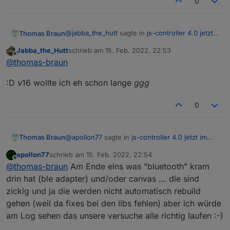
0
@
jabba_the_hutt
sagte in
js-controller 4.0 jetzt
Thomas Braun
im BETA/LATEST!
:
Jabba_the_Hutt
schrieb am
15. Feb. 2022, 22:53
zuletzt editiert von
Offline
Welche node.js darfs denn sein?
@
thomas-braun
:D v16 wollte ich eh schon lange
ggg
Eins mit 'ner anderen ABI als dein jetziges. 😀
0
@
apollon77
sagte in
js-controller 4.0 jetzt im
Thomas Braun
BETA/LATEST!
:
apollon77
schrieb am
15. Feb. 2022, 22:54
zuletzt editiert von
Offline
(na, mag nochmal jemand Node.js
@
thomas-braun
Am Ende eins was "bluetooth" kram
upgraden oder so? ;-)) )
drin hat (ble adapter) und/oder canvas ... die sind
Kein Problem. Node-Versionswechsel ist ja
zickig und ja die werden nicht automatisch rebuild
schnell gemacht.
gehen (weil da fixes bei den libs fehlen) aber ich würde
Wobei die letzten Wechsel der nodejs-
Installation bei den von mir eingesetzten
am Log sehen das unsere versuche alle richtig laufen :-)
Adaptern schon sauber weggebügelt wurden.