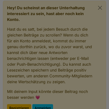
2022-02-16 10:00:46.806 - error:
host.IoBroker
Caugh
2022-02-16 10:00:46.806 - error:
host.IoBroker
Caugh
Hey! Du scheinst an dieser Unterhaltung
2022-02-16 10:00:46.807 - error:
host.IoBroker
Caugh
interessiert zu sein, hast aber noch kein
2022-02-16 10:00:46.807 - error:
host.IoBroker
Caugh
Konto.
2022-02-16 10:00:46.808 - warn:
host.IoBroker
instan
2022-02-16 10:00:46.977 - warn:
host.IoBroker
instan
Hast du es satt, bei jedem Besuch durch die
2022-02-16 10:00:46.978 - warn:
host.IoBroker
instan
gleichen Beiträge zu scrollen? Wenn du dich
2022-02-16 10:00:47.077 - warn:
host.IoBroker
instan
für ein Konto anmeldest, kommst du immer
2022-02-16 10:00:47.182 - warn:
host.IoBroker
instan
genau dorthin zurück, wo du zuvor warst, und
2022-02-16 10:00:47.332 - warn:
host.IoBroker
instan
kannst dich über neue Antworten
2022-02-16 10:00:47.334 - warn:
host.IoBroker
instan
2022-02-16 10:00:47.405 - warn:
host.IoBroker
instan
benachrichtigen lassen (entweder per E-Mail
2022-02-16 10:00:48.164 - warn:
host.IoBroker
instan
oder Push-Benachrichtigung). Du kannst auch
Lesezeichen speichern und Beiträge positiv
bewerten, um anderen Community-Mitgliedern
deine Wertschätzung zu zeigen.
Mit deinem Input könnte dieser Beitrag noch
besser werden 💗
Registrieren
Anmelden