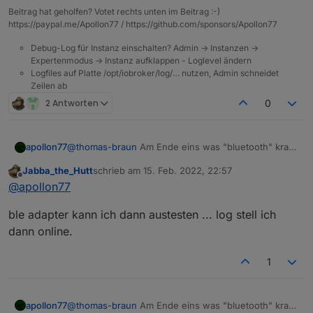
Da erwarte ich also keine Verbesserung.
Beitrag hat geholfen? Votet rechts unten im Beitrag :-)
https://paypal.me/Apollon77 / https://github.com/sponsors/Apollon77
Debug-Log für Instanz einschalten? Admin -> Instanzen ->
Expertenmodus -> Instanz aufklappen - Loglevel ändern
Logfiles auf Platte /opt/iobroker/log/… nutzen, Admin schneidet
Zeilen ab
2 Antworten
0
apollon77
@
thomas-braun
Am Ende eins was "bluetooth" kram
drin hat (ble adapter) und/oder canvas ... die sind
Jabba_the_Hutt
schrieb am
15. Feb. 2022, 22:57
zickig und ja die werden nicht automatisch rebuild
zuletzt editiert von
Offline
@
apollon77
gehen (weil da fixes bei den libs fehlen) aber ich
würde am Log sehen das unsere versuche alle
ble adapter kann ich dann austesten ... log stell ich
richtig laufen :-)
dann online.
1
apollon77
@
thomas-braun
Am Ende eins was "bluetooth" kram