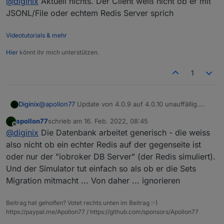
@
diginix
Aktuell nichts. Der Client weiß nicht ob er mit
JSONL/File oder echtem Redis Server sprich
Videotutorials & mehr
Hier
könnt ihr mich unterstützen.
1
@
apollon77
Update von 4.0.9 auf 4.0.10 unauffällig.
Diginix
Was hat es mit dieser "redis" Zeile eigentlich auf sich
apollon77
schrieb am
16. Feb. 2022, 08:45
auch wenn jsonl verwendet wird?
zuletzt editiert von
Offline
Successfully migrated 18606 objects to Redis Sets
@
diginix
Die Datenbank arbeitet generisch - die weiss
also nicht ob ein echter Redis auf der gegenseite ist
oder nur der "iobroker DB Server" (der Redis simuliert).
Und der Simulator tut einfach so als ob er die Sets
Migration mitmacht ... Von daher ... ignorieren
Beitrag hat geholfen? Votet rechts unten im Beitrag :-)
https://paypal.me/Apollon77 / https://github.com/sponsors/Apollon77