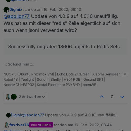
Diginix
schrieb am
16. Feb. 2022, 08:43
mit dem Feedback der letzten tage habe ich heute
zuletzt editiert von
Offline
@
apollon77
Update von 4.0.9 auf 4.0.10 unauffällig.
den js-controller 4.0.10, aka Stable-RC2 für Euch.
Enthalten ist:
4.0.10 (2022-02-15)
Was hat es mit dieser "redis" Zeile eigentlich auf sich
auch wenn jsonl verwendet wird?
(foxriver76) Fix module specific rebuild
@
crunchip
command
Dein backitup upgrade Problem sollte
damit gelöst sein und die Module-spezifischen
(foxriver76) allow null for object.states also for
Successfully migrated 18606 objects to Redis Sets
Rebuilds bei Node-JS updates sollten auch besser
extend calls for now
tun (na, mag nochmal jemand Node.js upgraden
(foxriver76) enable sets on migration to redis if
oder so? ;-)) )
allowed
(Apollon77) Make sure adapters that are
..:: So long! Tom ::..
stopped on update are not enabled too early
NUC7i3 (Ubuntu Proxmox VM) | Echo Dots 2+3. Gen | Xiaomi Sensoren | Mi
(Apollon77) Optimize some special cases on
Robot 1S | Yeelight | Sonoff | Shelly | H801 RGB | Gosund SP1 |
adapter start
NodeMCU+ESP32 | Kostal Plenticore PV+BYD | openWB
2 Antworten
0
@
apollon77
Update von 4.0.9 auf 4.0.10 unauffällig.
Diginix
Was hat es mit dieser "redis" Zeile eigentlich auf sich
foxriver76
schrieb am
16. Feb. 2022, 08:44
DEVELOPER
auch wenn jsonl verwendet wird?
zuletzt editiert von
Offline
Successfully migrated 18606 objects to Redis Sets