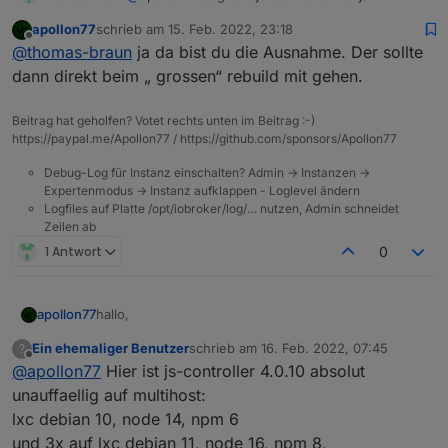
BETA/LATEST!
:
apollon77
schrieb am
15. Feb. 2022, 23:18
zuletzt editiert von
Offline
weil da fixes bei den libs fehlen
@
thomas-braun
ja da bist du die Ausnahme. Der sollte
dann direkt beim „ grossen“ rebuild mit gehen.
Den für canvas hab ich aber drin. Du erinnerst
dich?
Beitrag hat geholfen? Votet rechts unten im Beitrag :-)
Den ble installier ich gerade mal flugs.
https://paypal.me/Apollon77 / https://github.com/sponsors/Apollon77
Debug-Log für Instanz einschalten? Admin -> Instanzen ->
Expertenmodus -> Instanz aufklappen - Loglevel ändern
Logfiles auf Platte /opt/iobroker/log/… nutzen, Admin schneidet
Zeilen ab
1 Antwort
0
hallo,
apollon77
Ein ehemaliger Benutzer
schrieb am
16. Feb. 2022, 07:45
?
mit dem Feedback der letzten tage habe ich heute
zuletzt editiert von
Offline
@
apollon77
Hier ist js-controller 4.0.10 absolut
den js-controller 4.0.10, aka Stable-RC2 für Euch.
Enthalten ist:
4.0.10 (2022-02-15)
unauffaellig auf multihost:
lxc debian 10, node 14, npm 6
(foxriver76) Fix module specific rebuild
@
crunchip
command
Dein backitup upgrade Problem sollte
und 3x auf lxc debian 11, node 16, npm 8,