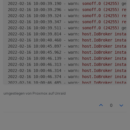
2022-02-16 10:00:39.190 - warn:
sonoff.0
(24255)
get
2022-02-16 10:00:39.296 - warn:
sonoff.0
(24255)
red
2022-02-16 10:00:39.324 - warn:
sonoff.0
(24255)
red
2022-02-16 10:00:39.347 - warn:
sonoff.0
(24255)
red
2022-02-16 10:00:39.511 - warn:
sonoff.0
(24255)
get
2022-02-16 10:00:39.814 - warn:
host.IoBroker
instan
2022-02-16 10:00:40.460 - warn:
host.IoBroker
instan
2022-02-16 10:00:45.897 - warn:
host.IoBroker
instan
2022-02-16 10:00:45.962 - warn:
host.IoBroker
instan
2022-02-16 10:00:46.139 - warn:
host.IoBroker
instan
2022-02-16 10:00:46.313 - warn:
host.IoBroker
instan
2022-02-16 10:00:46.314 - warn:
host.IoBroker
instan
2022-02-16 10:00:46.374 - warn:
host.IoBroker
instan
2022-02-16 10:00:46.485 - warn:
host.IoBroker
instan
2022-02-16 10:00:46.634 - warn:
host.IoBroker
instan
umgestiegen von Proxmox auf Unraid
2022-02-16 10:00:46.635 - warn:
host.IoBroker
instan
2022-02-16 10:00:46.736 - warn:
host.IoBroker
instan
0
2022-02-16 10:00:46.803 - error:
host.IoBroker
Caugh
2022-02-16 10:00:46.804 - error:
host.IoBroker
Caugh
2022-02-16 10:00:46.805 - error:
host.IoBroker
Caugh
2022-02-16 10:00:46.805 - error:
host.IoBroker
Caugh