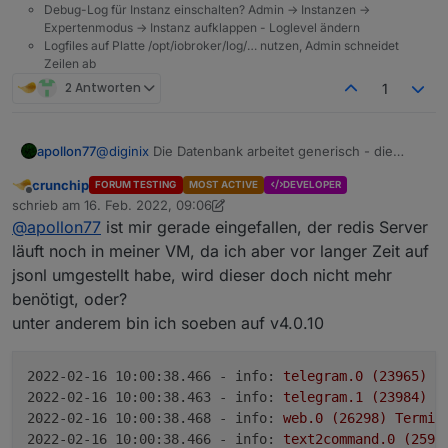
Debug-Log für Instanz einschalten? Admin -> Instanzen ->
Expertenmodus -> Instanz aufklappen - Loglevel ändern
Logfiles auf Platte /opt/iobroker/log/… nutzen, Admin schneidet
Zeilen ab
2 Antworten
1
apollon77
@
diginix
Die Datenbank arbeitet generisch - die
weiss also nicht ob ein echter Redis auf der
crunchip
FORUM TESTING
MOST ACTIVE
DEVELOPER
gegenseite ist oder nur der "iobroker DB Server"
Offline
schrieb am
16. Feb. 2022, 09:06
(der Redis simuliert). Und der Simulator tut einfach
zuletzt editiert von crunchip
@
apollon77
ist mir gerade eingefallen, der redis Server
so als ob er die Sets Migration mitmacht ... Von
daher ... ignorieren
läuft noch in meiner VM, da ich aber vor langer Zeit auf
jsonl umgestellt habe, wird dieser doch nicht mehr
benötigt, oder?
unter anderem bin ich soeben auf v4.0.10
2022-02-16 10:00:38.466 - info:
telegram.0
(23965)
T
2022-02-16 10:00:38.463 - info:
telegram.1
(23984)
T
2022-02-16 10:00:38.468 - info:
web.0
(26298)
Termin
2022-02-16 10:00:38.466 - info:
text2command.0
(2598