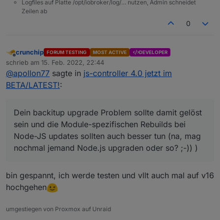
Logfiles auf Platte /opt/iobroker/log/… nutzen, Admin schneidet
Zeilen ab
0
crunchip
FORUM TESTING
MOST ACTIVE
DEVELOPER
Offline
schrieb am
15. Feb. 2022, 22:44
zuletzt editiert von
@
apollon77
sagte in
js-controller 4.0 jetzt im
BETA/LATEST!
:
Dein backitup upgrade Problem sollte damit gelöst
sein und die Module-spezifischen Rebuilds bei
Node-JS updates sollten auch besser tun (na, mag
nochmal jemand Node.js upgraden oder so? ;-)) )
bin gespannt, ich werde testen und vllt auch mal auf v16
hochgehen
umgestiegen von Proxmox auf Unraid