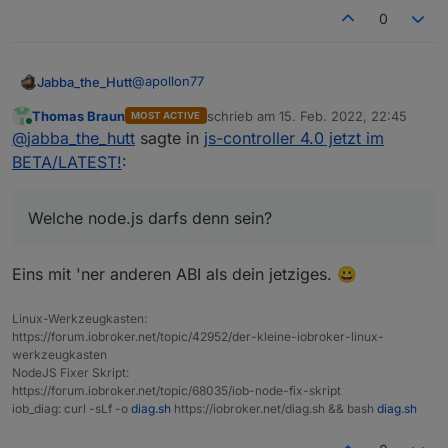
0
@
apollon77
Jabba_the_Hutt
Thomas Braun
schrieb am
15. Feb. 2022, 22:45
MOST ACTIVE
Welche node.js darfs denn sein? ;)
zuletzt editiert von
Online
@
jabba_the_hutt
sagte in
js-controller 4.0 jetzt im
BETA/LATEST!
:
Welche node.js darfs denn sein?
Eins mit 'ner anderen ABI als dein jetziges. 😀
Linux-Werkzeugkasten:
https://forum.iobroker.net/topic/42952/der-kleine-iobroker-linux-
werkzeugkasten
NodeJS Fixer Skript:
https://forum.iobroker.net/topic/68035/iob-node-fix-skript
iob_diag: curl -sLf -o
diag.sh
https://iobroker.net/diag.sh && bash
diag.sh