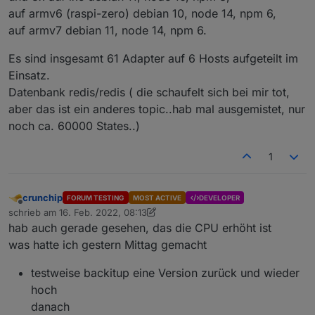
damit gelöst sein und die Module-spezifischen
(foxriver76) allow null for object.states also for
auf armv6 (raspi-zero) debian 10, node 14, npm 6,
Rebuilds bei Node-JS updates sollten auch besser
extend calls for now
auf armv7 debian 11, node 14, npm 6.
tun (na, mag nochmal jemand Node.js upgraden
(foxriver76) enable sets on migration to redis if
oder so? ;-)) )
allowed
Es sind insgesamt 61 Adapter auf 6 Hosts aufgeteilt im
(Apollon77) Make sure adapters that are
stopped on update are not enabled too early
Einsatz.
(Apollon77) Optimize some special cases on
Datenbank redis/redis ( die schaufelt sich bei mir tot,
adapter start
aber das ist ein anderes topic..hab mal ausgemistet, nur
noch ca. 60000 States..)
1
crunchip
FORUM TESTING
MOST ACTIVE
DEVELOPER
Offline
schrieb am
16. Feb. 2022, 08:13
zuletzt editiert von crunchip
hab auch gerade gesehen, das die CPU erhöht ist
was hatte ich gestern Mittag gemacht
testweise backitup eine Version zurück und wieder
hoch
danach