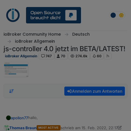
Weiter zum Inhalt
ioBroker Community Home
Deutsch
ioBroker Allgemein
js-controller 4.0 jetzt im BETA/LATEST!
ioBroker Allgemein
747
70
274.6k
60
Anmelden zum Antworten
hallo,
apollon77
Thomas Braun
schrieb am
15. Feb. 2022, 22:17
MOST ACTIVE
mit dem Feedback der letzten tage habe ich heute
zuletzt editiert von Thomas Braun