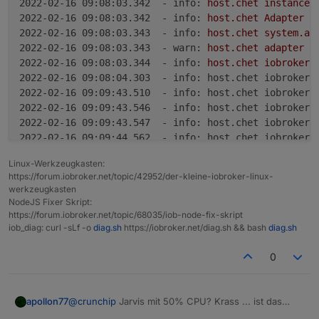
2022-02-16 09:08:03.342  - info:
host.chet
instance
2022-02-16 09:08:03.342  - info:
host.chet
Adapter
s
2022-02-16 09:08:03.343  - info:
host.chet
system.ad
2022-02-16 09:08:03.343  - warn:
host.chet
adapter
"
2022-02-16 09:08:03.344  - info:
host.chet
iobroker
2022-02-16 09:08:04.303  - info: host.chet iobroker 
2022-02-16 09:09:43.510  - info: host.chet iobroker 
2022-02-16 09:09:43.546  - info: host.chet iobroker 
2022-02-16 09:09:43.547  - info: host.chet iobroker 
2022-02-16 09:09:44.562  - info: host.chet iobroker 
2022-02-16 09:09:44.688  - info:
host.chet
instance
Linux-Werkzeugkasten:
2022-02-16 09:09:46.203  - info:
ble.0
(123582)
star
https://forum.iobroker.net/topic/42952/der-kleine-iobroker-linux-
2022-02-16 09:09:46.274  - info:
ble.0
(123582)
load
werkzeugkasten
2022-02-16 09:09:46.276  - info:
ble.0
(123582)
enab
NodeJS Fixer Skript:
2022-02-16 09:09:46.279  - info:
ble.0
(123582)
moni
https://forum.iobroker.net/topic/68035/iob-node-fix-skript
2022-02-16 09:09:46.282  - info:
ble.0
(123582)
star
iob_diag: curl -sLf -o
diag.sh
https://iobroker.net/diag.sh && bash
diag.sh
2022-02-16 09:09:46.702  - error:
ble.0
(123582)
Ter
0
2022-02-16 09:09:46.793  - info:
host.chet
instance
2022-02-16 09:09:46.794  - info:
host.chet
Adapter
s
2022-02-16 09:09:46.795  - info:
host.chet
system.ad
apollon77
@
crunchip
Jarvis mit 50% CPU? Krass ... ist das
2022-02-16 09:09:46.795  - warn:
host.chet
adapter
"
"stabil" so? Dann würde ich da mal anfangen weil es
2022-02-16 09:09:46.796  - info:
host.chet
iobroker