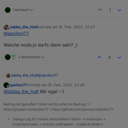
1 Antwort
1
Jabba_the_Hutt
schrieb am
15. Feb. 2022, 22:27
zuletzt editiert von
Offline
@
apollon77
Welche node.js darfs denn sein? ;)
2 Antworten
0
@
apollon77
Jabba_the_Hutt
apollon77
schrieb am
15. Feb. 2022, 22:40
Welche node.js darfs denn sein? ;)
zuletzt editiert von
Offline
@
jabba_the_hutt
Mir egal :-)
Beitrag hat geholfen? Votet rechts unten im Beitrag :-)
https://paypal.me/Apollon77 / https://github.com/sponsors/Apollon77
Debug-Log für Instanz einschalten? Admin -> Instanzen ->
Expertenmodus -> Instanz aufklappen - Loglevel ändern