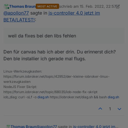
drin hat (ble adapter) und/oder canvas ... die sind
Thomas Braun
schrieb am
15. Feb. 2022, 22:57
MOST ACTIVE
zickig und ja die werden nicht automatisch rebuild
zuletzt editiert von Thomas Braun
Online
@
apollon77
sagte in
js-controller 4.0 jetzt im
gehen (weil da fixes bei den libs fehlen) aber ich
würde am Log sehen das unsere versuche alle
BETA/LATEST!
:
richtig laufen :-)
weil da fixes bei den libs fehlen
Den für canvas hab ich aber drin. Du erinnerst dich?
Den ble installier ich gerade mal flugs.
Linux-Werkzeugkasten:
https://forum.iobroker.net/topic/42952/der-kleine-iobroker-linux-
werkzeugkasten
NodeJS Fixer Skript:
https://forum.iobroker.net/topic/68035/iob-node-fix-skript
iob_diag: curl -sLf -o
diag.sh
https://iobroker.net/diag.sh && bash
diag.sh
1
@
apollon77
sagte in
js-controller 4.0 jetzt im
Thomas Braun