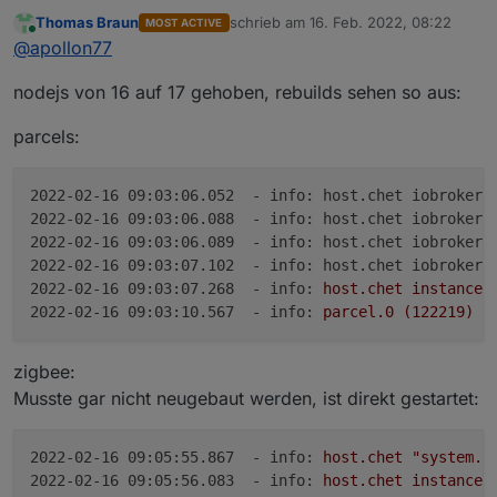
sollte dann direkt beim „ grossen“ rebuild mit gehen.
Thomas Braun
schrieb am
16. Feb. 2022, 08:22
MOST ACTIVE
zuletzt editiert von
Online
@
apollon77
nodejs von 16 auf 17 gehoben, rebuilds sehen so aus:
parcels:
2022-02-16 09:03:06.052  - info: host.chet iobroker 
2022-02-16 09:03:06.088  - info: host.chet iobroker 
2022-02-16 09:03:06.089  - info: host.chet iobroker 
2022-02-16 09:03:07.102  - info: host.chet iobroker 
2022-02-16 09:03:07.268  - info:
host.chet
instance
2022-02-16 09:03:10.567  - info:
parcel.0
(122219)
s
zigbee:
Musste gar nicht neugebaut werden, ist direkt gestartet:
2022-02-16 09:05:55.867  - info:
host.chet
"system.a
2022-02-16 09:05:56.083  - info:
host.chet
instance