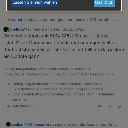
0
Lassen Sie mich wählen
Das ist ok
hab auch gerade gesehen, das die CPU erhöht ist
crunchip
was hatte ich gestern Mittag gemacht
apollon77
schrieb am
16. Feb. 2022, 08:22
testweise backitup eine Version zurück und
zuletzt editiert von
Offline
@
crunchip
Jarvis mit 50% CPU? Krass ... ist das
werde ioBroker mal neu starten und beobachten wie
wieder hoch
es sich dann verhält
danach
"stabil" so? Dann würde ich da mal anfangen weil es
die gestrigen anstehenden Adapter update's
der höchste ausreisser ist - vor allem falls es da gestern
(welche es alle waren, kann ich nicht mehr
ein Update gab?
genau sagen)
Log ist unauffällig
js-controller noch 4.0.9
Beitrag hat geholfen? Votet rechts unten im Beitrag :-)
https://paypal.me/Apollon77 / https://github.com/sponsors/Apollon77
Debug-Log für Instanz einschalten? Admin -> Instanzen ->
Expertenmodus -> Instanz aufklappen - Loglevel ändern
Logfiles auf Platte /opt/iobroker/log/… nutzen, Admin schneidet
Zeilen ab
1 Antwort
0
apollon77
@
thomas-braun
ja da bist du die Ausnahme. Der