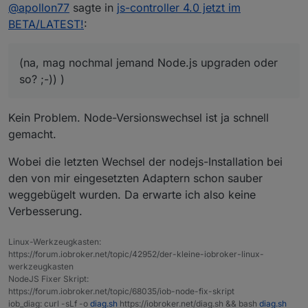
Online
@
apollon77
sagte in
js-controller 4.0 jetzt im
den js-controller 4.0.10, aka Stable-RC2 für Euch.
Enthalten ist:
4.0.10 (2022-02-15)
BETA/LATEST!
:
(foxriver76) Fix module specific rebuild
@
crunchip
command
Dein backitup upgrade Problem sollte
(na, mag nochmal jemand Node.js upgraden oder
damit gelöst sein und die Module-spezifischen
(foxriver76) allow null for object.states also for
so? ;-)) )
Rebuilds bei Node-JS updates sollten auch besser
extend calls for now
tun (na, mag nochmal jemand Node.js upgraden
(foxriver76) enable sets on migration to redis if
oder so? ;-)) )
allowed
Kein Problem. Node-Versionswechsel ist ja schnell
(Apollon77) Make sure adapters that are
stopped on update are not enabled too early
gemacht.
(Apollon77) Optimize some special cases on
adapter start
Wobei die letzten Wechsel der nodejs-Installation bei
den von mir eingesetzten Adaptern schon sauber
weggebügelt wurden. Da erwarte ich also keine
Verbesserung.
Linux-Werkzeugkasten:
https://forum.iobroker.net/topic/42952/der-kleine-iobroker-linux-
werkzeugkasten
NodeJS Fixer Skript:
https://forum.iobroker.net/topic/68035/iob-node-fix-skript
iob_diag: curl -sLf -o
diag.sh
https://iobroker.net/diag.sh && bash
diag.sh