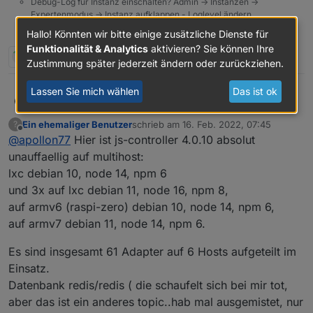
Debug-Log für Instanz einschalten? Admin -> Instanzen ->
Expertenmodus -> Instanz aufklappen - Loglevel ändern
Logfiles auf Platte /opt/iobroker/log/… nutzen, Admin schneidet
Hallo! Könnten wir bitte einige zusätzliche Dienste für
Zeilen ab
Funktionalität & Analytics
aktivieren? Sie können Ihre
1 Antwort
0
Zustimmung später jederzeit ändern oder zurückziehen.
Lassen Sie mich wählen
Das ist ok
hallo,
apollon77
Ein ehemaliger Benutzer
schrieb am
16. Feb. 2022, 07:45
?
mit dem Feedback der letzten tage habe ich heute
zuletzt editiert von
Offline
@
apollon77
Hier ist js-controller 4.0.10 absolut
den js-controller 4.0.10, aka Stable-RC2 für Euch.
Enthalten ist:
4.0.10 (2022-02-15)
unauffaellig auf multihost:
lxc debian 10, node 14, npm 6
(foxriver76) Fix module specific rebuild
@
crunchip
command
Dein backitup upgrade Problem sollte
und 3x auf lxc debian 11, node 16, npm 8,
damit gelöst sein und die Module-spezifischen
(foxriver76) allow null for object.states also for
auf armv6 (raspi-zero) debian 10, node 14, npm 6,
Rebuilds bei Node-JS updates sollten auch besser
extend calls for now
auf armv7 debian 11, node 14, npm 6.
tun (na, mag nochmal jemand Node.js upgraden
(foxriver76) enable sets on migration to redis if
oder so? ;-)) )
allowed
Es sind insgesamt 61 Adapter auf 6 Hosts aufgeteilt im
(Apollon77) Make sure adapters that are
stopped on update are not enabled too early
Einsatz.
(Apollon77) Optimize some special cases on
Datenbank redis/redis ( die schaufelt sich bei mir tot,
adapter start
aber das ist ein anderes topic..hab mal ausgemistet, nur