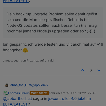
BETA/LATEST!
:
Dein backitup upgrade Problem sollte damit gelöst
sein und die Module-spezifischen Rebuilds bei
Node-JS updates sollten auch besser tun (na, mag
nochmal jemand Node.js upgraden oder so? ;-)) )
bin gespannt, ich werde testen und vllt auch mal auf v16
hochgehen
umgestiegen von Proxmox auf Unraid
0
@
apollon77
Jabba_the_Hutt
Thomas Braun
schrieb am
15. Feb. 2022, 22:45
MOST ACTIVE
Welche node.js darfs denn sein? ;)
zuletzt editiert von
Online
@
jabba_the_hutt
sagte in
js-controller 4.0 jetzt im
BETA/LATEST!
: