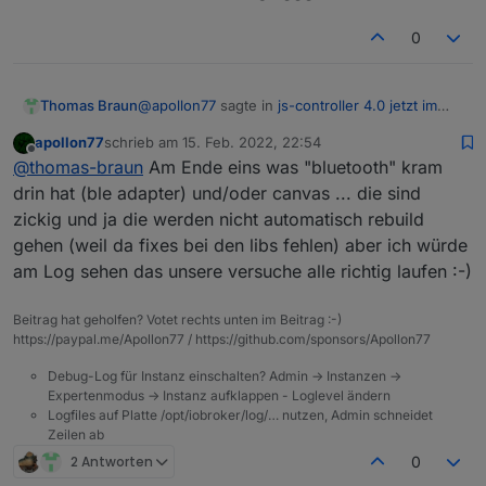
0
@
apollon77
sagte in
js-controller 4.0 jetzt im
Thomas Braun
BETA/LATEST!
:
apollon77
schrieb am
15. Feb. 2022, 22:54
zuletzt editiert von
Offline
(na, mag nochmal jemand Node.js
@
thomas-braun
Am Ende eins was "bluetooth" kram
upgraden oder so? ;-)) )
drin hat (ble adapter) und/oder canvas ... die sind
Kein Problem. Node-Versionswechsel ist ja
zickig und ja die werden nicht automatisch rebuild
schnell gemacht.
gehen (weil da fixes bei den libs fehlen) aber ich würde
Wobei die letzten Wechsel der nodejs-
Installation bei den von mir eingesetzten
am Log sehen das unsere versuche alle richtig laufen :-)
Adaptern schon sauber weggebügelt wurden.
Da erwarte ich also keine Verbesserung.
Beitrag hat geholfen? Votet rechts unten im Beitrag :-)
https://paypal.me/Apollon77 / https://github.com/sponsors/Apollon77
Debug-Log für Instanz einschalten? Admin -> Instanzen ->
Expertenmodus -> Instanz aufklappen - Loglevel ändern
Logfiles auf Platte /opt/iobroker/log/… nutzen, Admin schneidet
Zeilen ab
2 Antworten
0