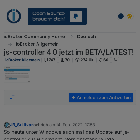
Weiter zum Inhalt
ioBroker Community Home
Deutsch
ioBroker Allgemein
js-controller 4.0 jetzt im BETA/LATEST!
ioBroker Allgemein
747
70
274.6k
60
Anmelden zum Antworten
JB_Sullivan
schrieb am
14. Feb. 2022, 17:53
zuletzt editiert von
Offline
So heute unter Windows auch mal das Update auf js-
controller 4.0.9 gemacht. Versionsstand wurde