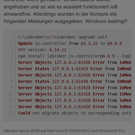
angehoben und so wie es aussieht funktioniert ioB
einwandfrei. Allerdings wurden in der Konsole die
folgenden Meldungen ausgegeben. Windows bedingt?
C
:\iobroker\
GLT
>iobroker upgrade self
Update
 js-controller 
from
 @
3.3
.22
 to @
4.0
.9
NPM
version
: 
6.14
.11
npm install iobroker.
js
-controller@
4.0
.9
 --logle
Server
Objects
127.0
.0
.1
:
61428
Error
from
InMemD
Server
States
127.0
.0
.1
:
61429
Error
from
InMemDB
Server
Objects
127.0
.0
.1
:
61428
Error
from
InMemD
Server
States
127.0
.0
.1
:
61430
Error
from
InMemDB
Server
Objects
127.0
.0
.1
:
61428
Error
from
InMemD
Server
Objects
127.0
.0
.1
:
61428
Error
from
InMemD
Server
Objects
127.0
.0
.1
:
61428
Error
from
InMemD
Server
Objects
127.0
.0
.1
:
61428
Error
from
InMemD
Could
 not migrate objects to corresponding 
sets
:
ioBroker (since 2018) auf Intel Core i3-5005U NUC und Windwos10 Pro