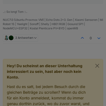
tun (na, mag nochmal jemand Node.js upgraden
(foxriver76) enable sets on migration to redis if
oder so? ;-)) )
allowed
(Apollon77) Make sure adapters that are
..:: So long! Tom ::..
stopped on update are not enabled too early
NUC7i3 (Ubuntu Proxmox VM) | Echo Dots 2+3. Gen | Xiaomi Sensoren | Mi
(Apollon77) Optimize some special cases on
Robot 1S | Yeelight | Sonoff | Shelly | H801 RGB | Gosund SP1 |
adapter start
NodeMCU+ESP32 | Kostal Plenticore PV+BYD | openWB
2 Antworten
0
Hey! Du scheinst an dieser Unterhaltung
interessiert zu sein, hast aber noch kein
Konto.
Hast du es satt, bei jedem Besuch durch die
gleichen Beiträge zu scrollen? Wenn du dich
für ein Konto anmeldest, kommst du immer
genau dorthin zurück, wo du zuvor warst, und