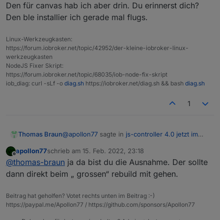
Den für canvas hab ich aber drin. Du erinnerst dich?
Den ble installier ich gerade mal flugs.
Linux-Werkzeugkasten:
https://forum.iobroker.net/topic/42952/der-kleine-iobroker-linux-
werkzeugkasten
NodeJS Fixer Skript:
https://forum.iobroker.net/topic/68035/iob-node-fix-skript
iob_diag: curl -sLf -o
diag.sh
https://iobroker.net/diag.sh && bash
diag.sh
1
@
apollon77
sagte in
js-controller 4.0 jetzt im
Thomas Braun
BETA/LATEST!
:
apollon77
schrieb am
15. Feb. 2022, 23:18
zuletzt editiert von
Offline
weil da fixes bei den libs fehlen
@
thomas-braun
ja da bist du die Ausnahme. Der sollte
dann direkt beim „ grossen“ rebuild mit gehen.
Den für canvas hab ich aber drin. Du erinnerst
dich?
Beitrag hat geholfen? Votet rechts unten im Beitrag :-)
Den ble installier ich gerade mal flugs.
https://paypal.me/Apollon77 / https://github.com/sponsors/Apollon77