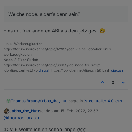
Welche node.js darfs denn sein?
Eins mit 'ner anderen ABI als dein jetziges. 😀
Linux-Werkzeugkasten:
https://forum.iobroker.net/topic/42952/der-kleine-iobroker-linux-
werkzeugkasten
NodeJS Fixer Skript:
https://forum.iobroker.net/topic/68035/iob-node-fix-skript
iob_diag: curl -sLf -o
diag.sh
https://iobroker.net/diag.sh && bash
diag.sh
0
@
jabba_the_hutt
sagte in
js-controller 4.0 jetzt
Thomas Braun
im BETA/LATEST!
:
Jabba_the_Hutt
schrieb am
15. Feb. 2022, 22:53
zuletzt editiert von
Offline
Welche node.js darfs denn sein?
@
thomas-braun
:D v16 wollte ich eh schon lange
ggg
Eins mit 'ner anderen ABI als dein jetziges. 😀