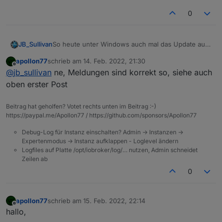
0
So heute unter Windows auch mal das Update auf
JB_Sullivan
js-controller 4.0.9 gemacht. Versionsstand wurde
apollon77
schrieb am
14. Feb. 2022, 21:30
angehoben und so wie es aussieht funktioniert ioB
C:\iobroker\GLT>iobroker upgrade self

zuletzt editiert von
Offline
@
jb_sullivan
ne, Meldungen sind korrekt so, siehe auch
einwandfrei. Allerdings wurden in der Konsole die
Update js-controller from @3.3.22 to @4.0.9
folgenden Meldungen ausgegeben. Windows
NPM version: 6.14.11

oben erster Post
bedingt?
npm install iobroker.js-controller@4.0.9 --
Server Objects 127.0.0.1:61428 Error from I
Beitrag hat geholfen? Votet rechts unten im Beitrag :-)
Server States 127.0.0.1:61429 Error from In
https://paypal.me/Apollon77 / https://github.com/sponsors/Apollon77
Server Objects 127.0.0.1:61428 Error from I
Server States 127.0.0.1:61430 Error from In
Debug-Log für Instanz einschalten? Admin -> Instanzen ->
Server Objects 127.0.0.1:61428 Error from I
Expertenmodus -> Instanz aufklappen - Loglevel ändern
Server Objects 127.0.0.1:61428 Error from I
Logfiles auf Platte /opt/iobroker/log/… nutzen, Admin schneidet
Server Objects 127.0.0.1:61428 Error from I
Zeilen ab
Server Objects 127.0.0.1:61428 Error from I
0
apollon77
schrieb am
15. Feb. 2022, 22:14
zuletzt editiert von
Offline
hallo,