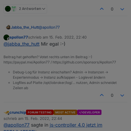
2 Antworten
0
@
apollon77
Jabba_the_Hutt
apollon77
schrieb am
15. Feb. 2022, 22:40
Welche node.js darfs denn sein? ;)
zuletzt editiert von
Offline
@
jabba_the_hutt
Mir egal :-)
Beitrag hat geholfen? Votet rechts unten im Beitrag :-)
https://paypal.me/Apollon77 / https://github.com/sponsors/Apollon77
Debug-Log für Instanz einschalten? Admin -> Instanzen ->
Expertenmodus -> Instanz aufklappen - Loglevel ändern
Logfiles auf Platte /opt/iobroker/log/… nutzen, Admin schneidet
Zeilen ab
0
crunchip
FORUM TESTING
MOST ACTIVE
DEVELOPER
Offline
schrieb am
15. Feb. 2022, 22:44
zuletzt editiert von
@
apollon77
sagte in
js-controller 4.0 jetzt im