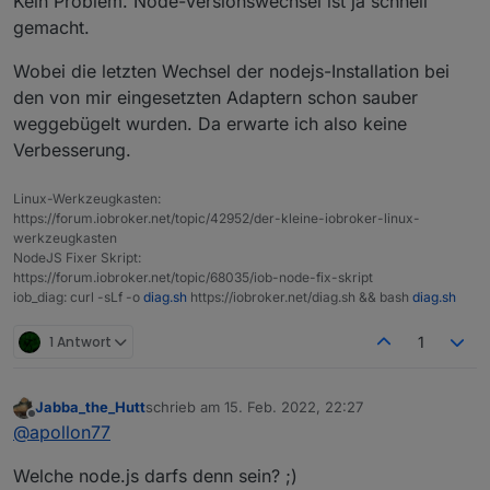
Kein Problem. Node-Versionswechsel ist ja schnell
(Apollon77) Make sure adapters that are
stopped on update are not enabled too early
gemacht.
(Apollon77) Optimize some special cases on
adapter start
Wobei die letzten Wechsel der nodejs-Installation bei
den von mir eingesetzten Adaptern schon sauber
weggebügelt wurden. Da erwarte ich also keine
Verbesserung.
Linux-Werkzeugkasten:
https://forum.iobroker.net/topic/42952/der-kleine-iobroker-linux-
werkzeugkasten
NodeJS Fixer Skript:
https://forum.iobroker.net/topic/68035/iob-node-fix-skript
iob_diag: curl -sLf -o
diag.sh
https://iobroker.net/diag.sh && bash
diag.sh
1 Antwort
1
Jabba_the_Hutt
schrieb am
15. Feb. 2022, 22:27
zuletzt editiert von
Offline
@
apollon77
Welche node.js darfs denn sein? ;)