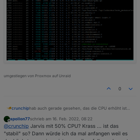
umgestiegen von Proxmox auf Unraid
0
hab auch gerade gesehen, das die CPU erhöht ist
crunchip
was hatte ich gestern Mittag gemacht
apollon77
schrieb am
16. Feb. 2022, 08:22
testweise backitup eine Version zurück und
zuletzt editiert von
Offline
@
crunchip
Jarvis mit 50% CPU? Krass ... ist das
werde ioBroker mal neu starten und beobachten wie
wieder hoch
es sich dann verhält
danach
"stabil" so? Dann würde ich da mal anfangen weil es
die gestrigen anstehenden Adapter update's