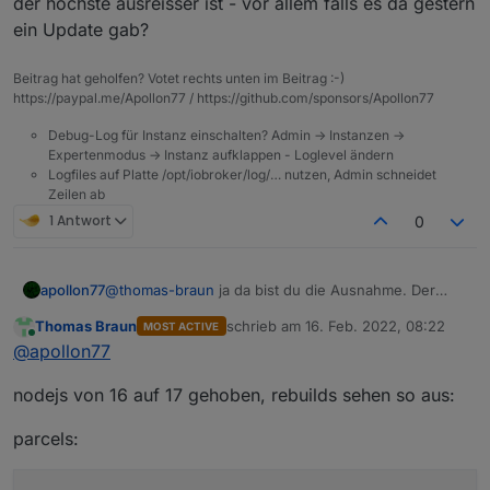
der höchste ausreisser ist - vor allem falls es da gestern
(welche es alle waren, kann ich nicht mehr
ein Update gab?
genau sagen)
Log ist unauffällig
js-controller noch 4.0.9
Beitrag hat geholfen? Votet rechts unten im Beitrag :-)
https://paypal.me/Apollon77 / https://github.com/sponsors/Apollon77
Debug-Log für Instanz einschalten? Admin -> Instanzen ->
Expertenmodus -> Instanz aufklappen - Loglevel ändern
Logfiles auf Platte /opt/iobroker/log/… nutzen, Admin schneidet
Zeilen ab
1 Antwort
0
apollon77
@
thomas-braun
ja da bist du die Ausnahme. Der
sollte dann direkt beim „ grossen“ rebuild mit gehen.
Thomas Braun
schrieb am
16. Feb. 2022, 08:22
MOST ACTIVE
zuletzt editiert von
Online
@
apollon77
nodejs von 16 auf 17 gehoben, rebuilds sehen so aus:
parcels: