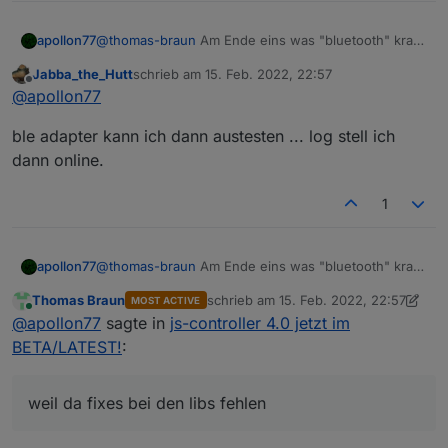
apollon77
@
thomas-braun
Am Ende eins was "bluetooth" kram
drin hat (ble adapter) und/oder canvas ... die sind
Jabba_the_Hutt
schrieb am
15. Feb. 2022, 22:57
zickig und ja die werden nicht automatisch rebuild
zuletzt editiert von
Offline
@
apollon77
gehen (weil da fixes bei den libs fehlen) aber ich
würde am Log sehen das unsere versuche alle
ble adapter kann ich dann austesten ... log stell ich
richtig laufen :-)
dann online.
1
apollon77
@
thomas-braun
Am Ende eins was "bluetooth" kram
drin hat (ble adapter) und/oder canvas ... die sind
Thomas Braun
schrieb am
15. Feb. 2022, 22:57
MOST ACTIVE
zickig und ja die werden nicht automatisch rebuild
zuletzt editiert von Thomas Braun
Online
@
apollon77
sagte in
js-controller 4.0 jetzt im
gehen (weil da fixes bei den libs fehlen) aber ich
würde am Log sehen das unsere versuche alle
BETA/LATEST!
:
richtig laufen :-)
weil da fixes bei den libs fehlen