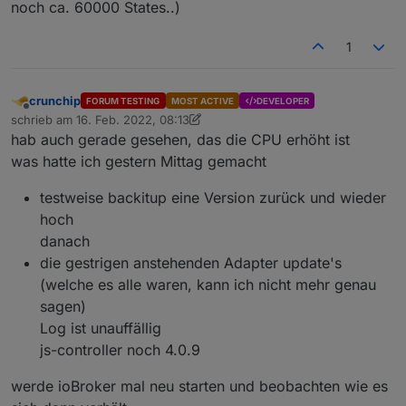
noch ca. 60000 States..)
1
crunchip
FORUM TESTING
MOST ACTIVE
DEVELOPER
Offline
schrieb am
16. Feb. 2022, 08:13
zuletzt editiert von crunchip
hab auch gerade gesehen, das die CPU erhöht ist
was hatte ich gestern Mittag gemacht
testweise backitup eine Version zurück und wieder
hoch
danach
die gestrigen anstehenden Adapter update's
(welche es alle waren, kann ich nicht mehr genau
sagen)
Log ist unauffällig
js-controller noch 4.0.9
werde ioBroker mal neu starten und beobachten wie es