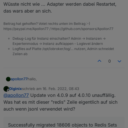
2022-02-16 09:13:13.926  - info:
host.chet
instance
Wüsste nicht wie ... Adapter werden dabei Restartet,
2022-02-16 09:13:13.934  - info:
host.chet
Rebuild
f
das wars aber an sich.
Beitrag hat geholfen? Votet rechts unten im Beitrag :-)
https://paypal.me/Apollon77 / https://github.com/sponsors/Apollon77
Debug-Log für Instanz einschalten? Admin -> Instanzen ->
Expertenmodus -> Instanz aufklappen - Loglevel ändern
Logfiles auf Platte /opt/iobroker/log/… nutzen, Admin schneidet
Zeilen ab
0
hallo,
apollon77
Diginix
schrieb am
16. Feb. 2022, 08:43
mit dem Feedback der letzten tage habe ich heute
zuletzt editiert von
Offline
@
apollon77
Update von 4.0.9 auf 4.0.10 unauffällig.
den js-controller 4.0.10, aka Stable-RC2 für Euch.
Enthalten ist:
4.0.10 (2022-02-15)
Was hat es mit dieser "redis" Zeile eigentlich auf sich
auch wenn jsonl verwendet wird?
(foxriver76) Fix module specific rebuild
@
crunchip
command
Dein backitup upgrade Problem sollte
damit gelöst sein und die Module-spezifischen
(foxriver76) allow null for object.states also for
Successfully migrated 18606 objects to Redis Sets
Rebuilds bei Node-JS updates sollten auch besser
extend calls for now