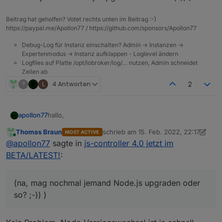
Beitrag hat geholfen? Votet rechts unten im Beitrag :-)
https://paypal.me/Apollon77 / https://github.com/sponsors/Apollon77
Debug-Log für Instanz einschalten? Admin -> Instanzen ->
Expertenmodus -> Instanz aufklappen - Loglevel ändern
Logfiles auf Platte /opt/iobroker/log/… nutzen, Admin schneidet
Zeilen ab
?
L
4 Antworten
2
hallo,
apollon77
Thomas Braun
schrieb am
15. Feb. 2022, 22:17
MOST ACTIVE
mit dem Feedback der letzten tage habe ich heute
zuletzt editiert von Thomas Braun
Online
@
apollon77
sagte in
js-controller 4.0 jetzt im
den js-controller 4.0.10, aka Stable-RC2 für Euch.
Enthalten ist:
4.0.10 (2022-02-15)
BETA/LATEST!
:
(foxriver76) Fix module specific rebuild
@
crunchip
command
Dein backitup upgrade Problem sollte
(na, mag nochmal jemand Node.js upgraden oder
damit gelöst sein und die Module-spezifischen
(foxriver76) allow null for object.states also for
so? ;-)) )
Rebuilds bei Node-JS updates sollten auch besser
extend calls for now
tun (na, mag nochmal jemand Node.js upgraden
(foxriver76) enable sets on migration to redis if
oder so? ;-)) )
allowed