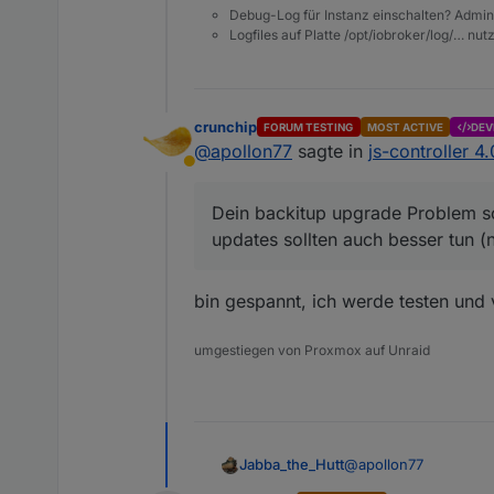
Debug-Log für Instanz einschalten? Admin
Logfiles auf Platte /opt/iobroker/log/… nu
crunchip
FORUM TESTING
MOST ACTIVE
DEV
@
apollon77
sagte in
js-controller 4
Abwesend
Dein backitup upgrade Problem so
updates sollten auch besser tun 
bin gespannt, ich werde testen und 
umgestiegen von Proxmox auf Unraid
@
apollon77
Jabba_the_Hutt