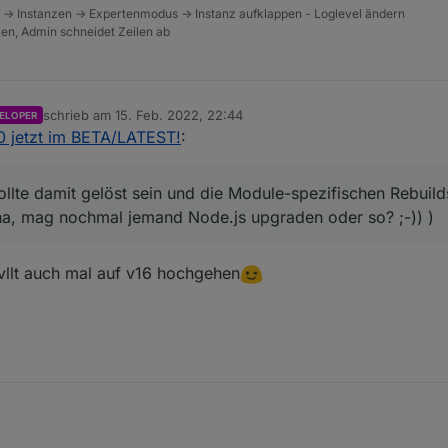
 -> Instanzen -> Expertenmodus -> Instanz aufklappen - Loglevel ändern
tzen, Admin schneidet Zeilen ab
schrieb am
15. Feb. 2022, 22:44
ELOPER
zuletzt editiert von
.0 jetzt im BETA/LATEST!
:
llte damit gelöst sein und die Module-spezifischen Rebuil
(na, mag nochmal jemand Node.js upgraden oder so? ;-)) )
vllt auch mal auf v16 hochgehen