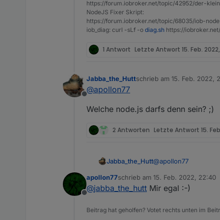
https://forum.iobroker.net/topic/42952/der-kle
NodeJS Fixer Skript:
https://forum.iobroker.net/topic/68035/iob-node
iob_diag: curl -sLf -o
diag.sh
https://iobroker.ne
1 Antwort
Letzte Antwort
15. Feb. 2022
Jabba_the_Hutt
schrieb am
15. Feb. 2022, 
zuletzt editiert von
@
apollon77
Offline
Welche node.js darfs denn sein? ;)
2 Antworten
Letzte Antwort
15. Fe
@
apollon77
Jabba_the_Hutt
apollon77
schrieb am
15. Feb. 2022, 22:40
Welche node.js darfs 
zuletzt editiert von
@
jabba_the_hutt
Mir egal :-)
Offline
Beitrag hat geholfen? Votet rechts unten im Beit