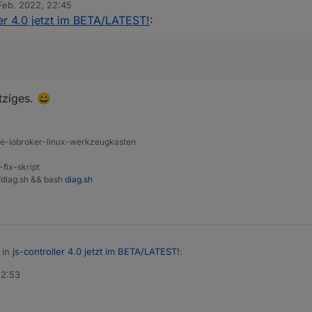
 Feb. 2022, 22:45
denn sein? ;)
von
ler 4.0 jetzt im BETA/LATEST!
:
tziges. 😀
ine-iobroker-linux-werkzeugkasten
-fix-skript
t/diag.sh && bash
diag.sh
 in
js-controller 4.0 jetzt im BETA/LATEST!
:
22:53
fs denn sein?