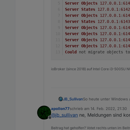
2022-02-14 16:21:26.375
Server
Objects
127.0
.0
.1
:
614
2022-02-14 16:21:26.375
Server
States
127.0
.0
.1
:
6142
2022-02-14 16:21:26.375
Server
Objects
127.0
.0
.1
:
614
2022-02-14 16:21:26.635
Server
States
127.0
.0
.1
:
6143
2022-02-14 16:21:26.702
Server
Objects
127.0
.0
.1
:
614
2022-02-14 16:21:26.704
Server
Objects
127.0
.0
.1
:
614
2022-02-14 16:21:26.705
Server
Objects
127.0
.0
.1
:
614
2022-02-14 16:21:26.707
Server
Objects
127.0
.0
.1
:
614
2022-02-14 16:21:27.062
2022-02-14 16:21:27.131
Could
 not migrate objects to
2022-02-14 16:21:27.132
2022-02-14 16:21:27.133
2022-02-14 16:21:27.251
ioBroker (since 2018) auf Intel Core i3-5005U
2022-02-14 16:21:28.261
2022-02-14 16:21:28.396
2022-02-14 16:21:28.513
2022-02-14 16:21:28.542
2022-02-14 16:21:29.703
So heute unter Windows a
JB_Sullivan
2022-02-14 16:21:29.704
wie es aussieht funktioniert ioB einwandfrei. 
2022-02-14 16:21:29.704
apollon77
schrieb am
14. Feb. 2022, 21:30
Windows bedingt?
C:\iobroker\GLT>iobr
zuletzt editiert von
2022-02-14 16:21:29.705
@
jb_sullivan
ne, Meldungen sind korr
Update js-controller
2022-02-14 16:21:29.705
Offline
NPM version: 6.14.11

2022-02-14 16:21:29.705
npm install iobroker
Beitrag hat geholfen? Votet rechts unten im Beit
2022-02-14 16:21:29.706