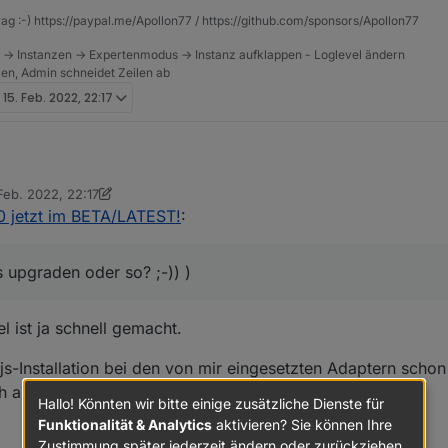
rag :-) https://paypal.me/Apollon77 / https://github.com/sponsors/Apollon77
 -> Instanzen -> Expertenmodus -> Instanz aufklappen - Loglevel ändern
tzen, Admin schneidet Zeilen ab
t
15. Feb. 2022, 22:17
Feb. 2022, 22:17
n tage habe ich heute den js-controller 4.0.10, aka Stable-RC2 für Euch.
t von Thomas Braun
.0 jetzt im BETA/LATEST!
:
le specific rebuild command
upgraden oder so? ;-)) )
 for object.states also for extend calls for now
grade Problem sollte damit gelöst sein und die Module-spezifischen Re
r tun (na, mag nochmal jemand Node.js upgraden oder so? ;-)) )
s on migration to redis if allowed
 adapters that are stopped on update are not enabled too early
 ist ja schnell gemacht.
ome special cases on adapter start
s-Installation bei den von mir eingesetzten Adaptern schon
h also keine Verbesserung.
Hallo! Könnten wir bitte einige zusätzliche Dienste für
Funktionalität & Analytics
aktivieren? Sie können Ihre
Zustimmung später jederzeit ändern oder zurückziehen.