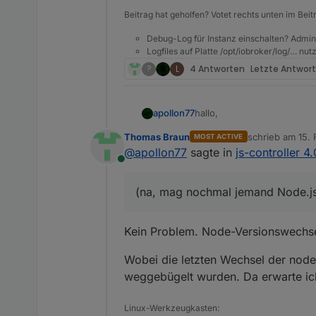
Beitrag hat geholfen? Votet rechts unten im Beit
Debug-Log für Instanz einschalten? Admin
Logfiles auf Platte /opt/iobroker/log/… nu
?
L
4 Antworten
Letzte Antwor
hallo,
apollon77
Thomas Braun
schrieb am
15. 
MOST ACTIVE
mit dem Feedback der letzte
zuletzt editier
@
apollon77
sagte in
js-controller 4
Online
4.0.10 (2022-02-15)
(foxriver76) Fix modu
(na, mag nochmal jemand Node.js 
@
crunchip
(foxriver76) allow null
Dein backitup up
updates sollten auch besse
(foxriver76) enable set
(Apollon77) Make sure
Kein Problem. Node-Versionswechsel
(Apollon77) Optimize s
Wobei die letzten Wechsel der nodej
weggebügelt wurden. Da erwarte ic
Linux-Werkzeugkasten: