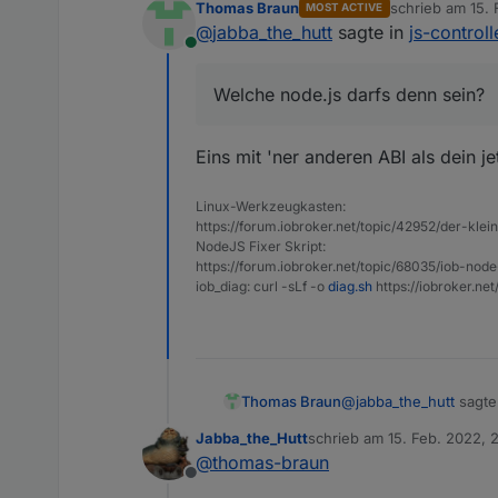
Thomas Braun
schrieb am
15.
MOST ACTIVE
Welche node.js darfs 
zuletzt editiert 
@
jabba_the_hutt
sagte in
js-control
Online
Welche node.js darfs denn sein?
Eins mit 'ner anderen ABI als dein je
Linux-Werkzeugkasten:
https://forum.iobroker.net/topic/42952/der-kle
NodeJS Fixer Skript:
https://forum.iobroker.net/topic/68035/iob-node
iob_diag: curl -sLf -o
diag.sh
https://iobroker.ne
@
jabba_the_hutt
sagte
Thomas Braun
Jabba_the_Hutt
schrieb am
15. Feb. 2022, 
zuletzt editiert von
@
thomas-braun
Welche node.js dar
Offline