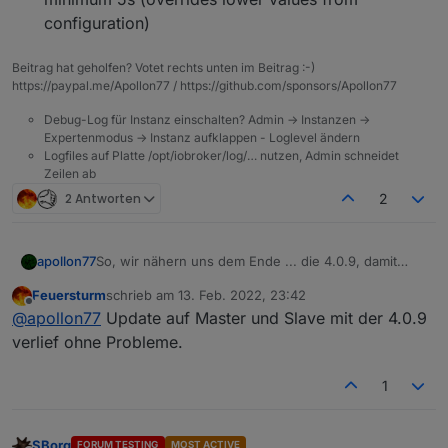
configuration)
Beitrag hat geholfen? Votet rechts unten im Beitrag :-)
https://paypal.me/Apollon77 / https://github.com/sponsors/Apollon77
Debug-Log für Instanz einschalten? Admin -> Instanzen ->
Expertenmodus -> Instanz aufklappen - Loglevel ändern
Logfiles auf Platte /opt/iobroker/log/… nutzen, Admin schneidet
Zeilen ab
2 Antworten
2
So, wir nähern uns dem Ende ... die 4.0.9, damit
apollon77
Stable RC1, mit letzten Optimierungen und Fixes ist
Feuersturm
schrieb am
13. Feb. 2022, 23:42
auf dem Weg ins Latest Repo:
4.0.9 (2022-02-13)
zuletzt editiert von
Offline
@
apollon77
Update auf Master und Slave mit der 4.0.9
(foxriver76) dependency check on instance
verlief ohne Probleme.
deletion: hostname has to be relative to
instance if single instance is deleted
(foxriver76) fix setInterval method for adapters
1
(AlCalzone) Prevent db-file-locking issues for
jsonl database; the connectTimeout ro
databases is now minimum 5s (overrides lower
SBorg
FORUM TESTING
MOST ACTIVE