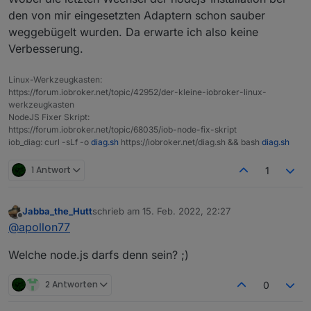
den von mir eingesetzten Adaptern schon sauber
weggebügelt wurden. Da erwarte ich also keine
Verbesserung.
Linux-Werkzeugkasten:
https://forum.iobroker.net/topic/42952/der-kleine-iobroker-linux-
werkzeugkasten
NodeJS Fixer Skript:
https://forum.iobroker.net/topic/68035/iob-node-fix-skript
iob_diag: curl -sLf -o
diag.sh
https://iobroker.net/diag.sh && bash
diag.sh
1 Antwort
1
Jabba_the_Hutt
schrieb am
15. Feb. 2022, 22:27
zuletzt editiert von
Offline
@
apollon77
Welche node.js darfs denn sein? ;)
2 Antworten
0