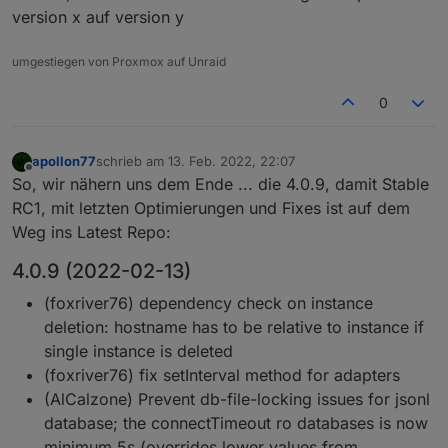
version x auf version y
umgestiegen von Proxmox auf Unraid
0
apollon77
schrieb am
13. Feb. 2022, 22:07
zuletzt editiert von
Offline
So, wir nähern uns dem Ende ... die 4.0.9, damit Stable
RC1, mit letzten Optimierungen und Fixes ist auf dem
Weg ins Latest Repo:
4.0.9 (2022-02-13)
(foxriver76) dependency check on instance
deletion: hostname has to be relative to instance if
single instance is deleted
(foxriver76) fix setInterval method for adapters
(AlCalzone) Prevent db-file-locking issues for jsonl
database; the connectTimeout ro databases is now
minimum 5s (overrides lower values from