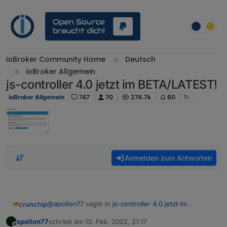
Weiter zum Inhalt
ioBroker Community Home
Deutsch
ioBroker Allgemein
js-controller 4.0 jetzt im BETA/LATEST!
ioBroker Allgemein
747
70
274.7k
60
Anmelden zum Antworten
@
apollon77
sagte in
js-controller 4.0 jetzt im
crunchip
BETA/LATEST!
:
apollon77
schrieb am
13. Feb. 2022, 21:17
zuletzt editiert von