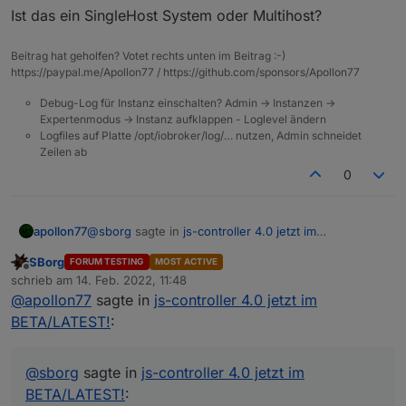
Ist das ein SingleHost System oder Multihost?
> node lib/preinstallCheck.js

NPM version: 6.14.16

Beitrag hat geholfen? Votet rechts unten im Beitrag :-)
https://paypal.me/Apollon77 / https://github.com/sponsors/Apollon77
> iobroker.js-controller@4.0.9 install /opt/iob
> node iobroker.js setup first

Debug-Log für Instanz einschalten? Admin -> Instanzen ->
Expertenmodus -> Instanz aufklappen - Loglevel ändern
Successfully migrated 15599 objects to Redis Se
Logfiles auf Platte /opt/iobroker/log/… nutzen, Admin schneidet
object _design/system updated

Zeilen ab
0
 States database error: connect ECONNREFUSED 12
 States database error: connect ECONNREFUSED 12
@
sborg
sagte in
js-controller 4.0 jetzt im
apollon77
 States database error: connect ECONNREFUSED 12
BETA/LATEST!
:
 States database error: connect ECONNREFUSED 12
SBorg
FORUM TESTING
MOST ACTIVE
 States database error: connect ECONNREFUSED 12
Offline
Stopped States DB
schrieb am
14. Feb. 2022, 11:48
zuletzt editiert von
 States database error: connect ECONNREFUSED 12
@
apollon77
sagte in
js-controller 4.0 jetzt im
 States database error: connect ECONNREFUSED 12
BETA/LATEST!
:
 States database error: connect ECONNREFUSED 12
Ist das ein SingleHost System oder Multihost?
 States database error: connect ECONNREFUSED 12
^C

@
sborg
sagte in
js-controller 4.0 jetzt im
BETA/LATEST!
: