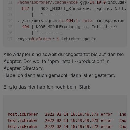
/home/iobroker
/.cache/node
-gyp/
14.19
.
0
/
include
/n
827
|   NODE_MODULE_X(modname, regfunc, NULL, 
      |
   ^~~~~~~~~~~~~
../src/unix_dgram.
cc:
404
:
1
: 
note:
in
 expansion o
404
| NODE_MODULE(unix_dgram, Initialize)
      |
 ^~~~~~~~~~~
coyote
@ioBroker
:~
$ 
iobroker update
Alle Adapter sind soweit durchgestartet bis auf den ble
Adapter. Der wollte "npm install --production" in
Adapter Directory.
Habe ich dann auch gemacht, dann ist er gestartet.
Einzig das hier hab ich noch beim Start:
host.ioBroker
2022-02-14 16:19:49.573	
error
inst
host.ioBroker
2022-02-14 16:19:49.573	
error
Caug
host.ioBroker
2022-02-14 16:19:49.572	
error
Caug