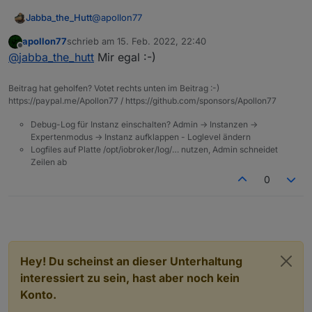
@
apollon77
Jabba_the_Hutt
apollon77
schrieb am
15. Feb. 2022, 22:40
Welche node.js darfs denn sein? ;)
zuletzt editiert von
Offline
@
jabba_the_hutt
Mir egal :-)
Beitrag hat geholfen? Votet rechts unten im Beitrag :-)
https://paypal.me/Apollon77 / https://github.com/sponsors/Apollon77
Debug-Log für Instanz einschalten? Admin -> Instanzen ->
Expertenmodus -> Instanz aufklappen - Loglevel ändern
Logfiles auf Platte /opt/iobroker/log/… nutzen, Admin schneidet
Zeilen ab
0
Hey! Du scheinst an dieser Unterhaltung
interessiert zu sein, hast aber noch kein
Konto.