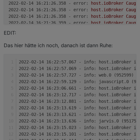
2022-02-14 16:21:26.358 - error:
host.ioBroker
Caugh
2022-02-14 16:21:26.358 - error:
host.ioBroker
Caugh
2022-02-14 16:21:26.358 - error:
host.ioBroker
Caugh
2022-02-14 16:21:26.359 - error:
host.ioBroker
Caugh
2022-02-14 16:21:26.359 - error:
host.ioBroker
Caugh
EDIT:
2022-02-14 16:21:26.359 - error:
host.ioBroker
Caugh
2022-02-14 16:21:26.359 - error:
host.ioBroker
Caugh
Das hier hätte ich noch, danach ist dann Ruhe:
2022-02-14 16:21:26.372 - error:
host.ioBroker
Caugh
2022-02-14 16:21:26.372 - error:
host.ioBroker
Caugh
2022-02-14 16:22:57.067 - info: host.ioBroker io
2022-02-14 16:21:26.372 - error:
host.ioBroker
Caugh
2022-02-14 16:22:57.069 - info: host.ioBroker io
2022-02-14 16:21:26.372 - error:
host.ioBroker
Caugh
2022-02-14 16:22:57.727 - info: web.0 (952599) =
2022-02-14 16:21:26.373 - error:
host.ioBroker
Caugh
2022-02-14 16:22:59.129 - info: javascript.0 (95
2022-02-14 16:21:26.373 - error:
host.ioBroker
Caugh
2022-02-14 16:23:06.661 - info: host.ioBroker io
2022-02-14 16:21:26.373 - error:
host.ioBroker
Caugh
2022-02-14 16:23:12.717 - info: host.ioBroker io
2022-02-14 16:21:26.373 - error:
host.ioBroker
Caugh
2022-02-14 16:23:12.881 - info: host.ioBroker io
2022-02-14 16:21:26.374 - error:
host.ioBroker
Caugh
2022-02-14 16:23:13.619 - info: host.ioBroker io
2022-02-14 16:21:26.374 - error:
host.ioBroker
insta
2022-02-14 16:23:13.621 - info: host.ioBroker io
2022-02-14 16:21:26.374 - info:
host.ioBroker
Adapte
2022-02-14 16:23:13.636 - info: jarvis.0 (951750
2022-02-14 16:21:26.375 - info:
host.ioBroker
system
2022-02-14 16:23:15.023 - info: host.ioBroker io
2022-02-14 16:21:26.375 - warn:
host.ioBroker
adapte
2022-02-14 16:23:15.101 - info: host.ioBroker io
2022-02-14 16:21:26.375 - info:
host.ioBroker
iobrok