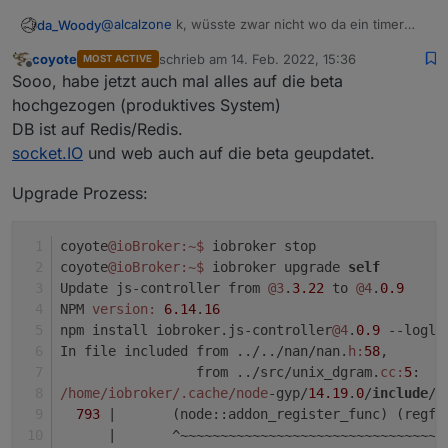
@
alcalzone
k, wüsste zwar nicht wo da ein timer
da_Woody
laufen sollte, werds aber später testen. erklärt aber
coyote
schrieb am
14. Feb. 2022, 15:36
MOST ACTIVE
auch nicht, warums mit 3.3.22 funktioniert.
unterm helm rauchts seit tagen... ;) werd mal
zuletzt editiert von
Offline
Sooo, habe jetzt auch mal alles auf die beta
nahrung zu mir nehmen und dann weiterlinsen... :)
nochwas zu
@
Matt77CHE
hab ja schon die VM
hochgezogen (produktives System)
zurückgespielt, nach updaten aller adapter auf l8est
DB ist auf Redis/Redis.
war das prob ja wieder da...
socket.IO
und web auch auf die beta geupdatet.
Upgrade Prozess:
coyote
@ioBroker
:~
$ 
iobroker stop
coyote
@ioBroker
:~
$ 
iobroker upgrade 
self
Update js-controller from 
@3
.
3.22
 to 
@4
.
0.9
NPM 
version:
6.14
.
16
npm install iobroker.js-controller
@4
.
0.9
 --logle
In file included from ../../nan/nan.
h:
58
,
                 from ../src/unix_dgram.
cc:
5
:
/home/iobroker
/.cache/node
-gyp/
14.19
.
0
/
include
/n
793
|       (node::addon_register_func) (regfu
      |
       ^~~~~~~~~~~~~~~~~~~~~~~~~~~~~~~~~~