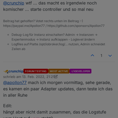
Offline
Ist dad das Log aus dem Admin?
@
crunchip
wtf ... das macht es irgendwie noch
komischer ... starte controller und so mal neu
log herunterladen Button und dann herauskopiert
Beitrag hat geholfen? Votet rechts unten im Beitrag :-)
https://paypal.me/Apollon77 / https://github.com/sponsors/Apollon77
auf der Platte steht auch nicht mehr
Debug-Log für Instanz einschalten? Admin -> Instanzen ->
Expertenmodus -> Instanz aufklappen - Loglevel ändern
Logfiles auf Platte /opt/iobroker/log/… nutzen, Admin schneidet
Zeilen ab
1
crunchip
FORUM TESTING
MOST ACTIVE
DEVELOPER
Offline
schrieb am
13. Feb. 2022, 21:21
zuletzt editiert von crunchip
@
apollon77
mach ich morgen vormittag, sehe gerade,
es kamen ein paar Adapter updates, dann teste ich das
in aller Ruhe
Edit:
hängt aber nicht damit zusammen, das die Logstufe