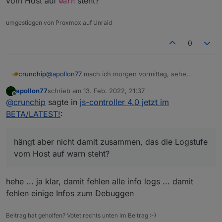
vom Host auf
steht?
warn
umgestiegen von Proxmox auf Unraid
0
@
apollon77
mach ich morgen vormittag, sehe
crunchip
gerade, es kamen ein paar Adapter updates, dann
apollon77
schrieb am
13. Feb. 2022, 21:37
teste ich das in aller Ruhe
Edit:
zuletzt editiert von
Offline
@
crunchip
sagte in
js-controller 4.0 jetzt im
hängt aber nicht damit zusammen, das die Logstufe
vom Host auf
warn
steht?
BETA/LATEST!
:
hängt aber nicht damit zusammen, das die Logstufe
vom Host auf warn steht?
hehe ... ja klar, damit fehlen alle info logs ... damit
fehlen einige Infos zum Debuggen
Beitrag hat geholfen? Votet rechts unten im Beitrag :-)