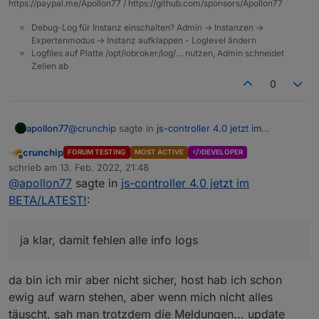
https://paypal.me/Apollon77 / https://github.com/sponsors/Apollon77
Debug-Log für Instanz einschalten? Admin -> Instanzen ->
Expertenmodus -> Instanz aufklappen - Loglevel ändern
Logfiles auf Platte /opt/iobroker/log/… nutzen, Admin schneidet
Zeilen ab
0
@
crunchip
sagte in
js-controller 4.0 jetzt im
apollon77
BETA/LATEST!
:
crunchip
FORUM TESTING
MOST ACTIVE
DEVELOPER
Offline
hängt aber nicht damit zusammen, das die
schrieb am
13. Feb. 2022, 21:48
zuletzt editiert von
Logstufe vom Host auf warn steht?
@
apollon77
sagte in
js-controller 4.0 jetzt im
hehe ... ja klar, damit fehlen alle info logs ... damit
BETA/LATEST!
:
fehlen einige Infos zum Debuggen
ja klar, damit fehlen alle info logs
da bin ich mir aber nicht sicher, host hab ich schon
ewig auf warn stehen, aber wenn mich nicht alles
täuscht, sah man trotzdem die Meldungen... update