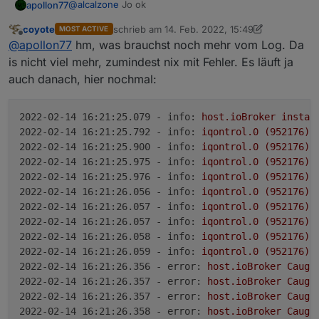
@
alcalzone
Jo ok
apollon77
host.ioBroker	2022-02-14 16:19:49.568	error	
host.ioBroker	2022-02-14 16:19:49.568	error	
coyote
schrieb am
14. Feb. 2022, 15:49
MOST ACTIVE
@
da_Woody
Was ist es denn für ein Host? Also
zuletzt editiert von coyote
host.ioBroker	2022-02-14 16:19:49.567	error	C
Offline
@
apollon77
hm, was brauchst noch mehr vom Log. Da
Hardware? Und mich würde auch malinteressieren
host.ioBroker	2022-02-14 16:19:49.560	error	
wieviele State changes da so durchfliessen. Also mal
is nicht viel mehr, zumindest nix mit Fehler. Es läuft ja
host.ioBroker	2022-02-14 16:19:49.559	error	
bitte im Admin (wenn der wieder geht)
auch danach, hier nochmal:
host.ioBroker	2022-02-14 16:19:49.559	error	
unterInstanzen mit Expertenmodus aktiv schauen
wieviele nachrichten da so aus welchem Adapter
raus und in welchen Adapter rein gehen
2022-02-14 16:21:25.079 - info:
host.ioBroker
instan
2022-02-14 16:21:25.792 - info:
iqontrol.0
(952176)
2022-02-14 16:21:25.900 - info:
iqontrol.0
(952176)
2022-02-14 16:21:25.975 - info:
iqontrol.0
(952176)
2022-02-14 16:21:25.976 - info:
iqontrol.0
(952176)
2022-02-14 16:21:26.056 - info:
iqontrol.0
(952176)
2022-02-14 16:21:26.057 - info:
iqontrol.0
(952176)
2022-02-14 16:21:26.057 - info:
iqontrol.0
(952176)
2022-02-14 16:21:26.058 - info:
iqontrol.0
(952176)
2022-02-14 16:21:26.059 - info:
iqontrol.0
(952176)
2022-02-14 16:21:26.356 - error:
host.ioBroker
Caugh
2022-02-14 16:21:26.357 - error:
host.ioBroker
Caugh
2022-02-14 16:21:26.357 - error:
host.ioBroker
Caugh
2022-02-14 16:21:26.358 - error:
host.ioBroker
Caugh