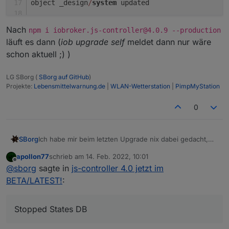
object _design
/
system
 updated
Nach
npm i iobroker.js-controller@4.0.9 --production
 States database error: 
connect
 ECONNREFUSED 
127
läuft es dann (
iob upgrade self
meldet dann nur wäre
 States database error: 
connect
 ECONNREFUSED 
127
schon aktuell ;) )
 States database error: 
connect
 ECONNREFUSED 
127
 States database error: 
connect
 ECONNREFUSED 
127
LG SBorg (
SBorg auf GitHub
)
 States database error: 
connect
 ECONNREFUSED 
127
Projekte:
Lebensmittelwarnung.de
|
WLAN-Wetterstation
|
PimpMyStation
 States database error: 
connect
 ECONNREFUSED 
127
 States database error: 
connect
 ECONNREFUSED 
127
0
 States database error: 
connect
 ECONNREFUSED 
127
 States database error: 
connect
 ECONNREFUSED 
127
^
C
Ich habe mir beim letzten Upgrade nix dabei gedacht,
SBorg
kann ja immer mal passieren, aber jetzt wieder:
apollon77
schrieb am
14. Feb. 2022, 10:01
iob upgrade self

zuletzt editiert von
Offline
@
sborg
sagte in
js-controller 4.0 jetzt im
Update js-controller from @4.0.8 to @4.0.9

Nach
npm i iobroker.js-controller@4.0.9 --
Stopped Objects DB

BETA/LATEST!
:
production
läuft es dann (
iob upgrade self
meldet
Stopped States DB

dann nur wäre schon aktuell ;) )
NPM version: 6.14.16

Installing iobroker.js-controller@4.0.9... (Sys
Stopped States DB
> iobroker.js-controller@4.0.9 preinstall /opt/