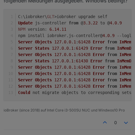
folgenden Meldungen ausgegeben. Windows bedingt?
2022-02-14 16:21:30.100 - info:
ble.0
(952237)
start
2022-02-14 16:21:26.635 - info: ble.0 (952193)
2022-02-14 16:21:30.381 - error:
ble.0
(952237)
Term
2022-02-14 16:21:26.702 - info: ble.0 (952193)
2022-02-14 16:21:26.704 - info: ble.0 (952193)
C
:\iobroker\
GLT
>iobroker upgrade self
2022-02-14 16:21:26.705 - info: ble.0 (952193)
Update
 js-controller 
from
 @
3.3
.22
 to @
4.0
.9
2022-02-14 16:21:26.707 - info: ble.0 (952193)
NPM
version
: 
6.14
.11
2022-02-14 16:21:27.062 - error: ble.0 (952193
npm install iobroker.
js
-controller@
4.0
.9
 --logle
2022-02-14 16:21:27.131 - info: host.ioBroker 
Server
Objects
127.0
.0
.1
:
61428
Error
from
InMemD
2022-02-14 16:21:27.132 - info: host.ioBroker 
Server
States
127.0
.0
.1
:
61429
Error
from
InMemDB
2022-02-14 16:21:27.133 - info: host.ioBroker 
Server
Objects
127.0
.0
.1
:
61428
Error
from
InMemD
2022-02-14 16:21:27.251 - info: host.ioBroker 
Server
States
127.0
.0
.1
:
61430
Error
from
InMemDB
2022-02-14 16:21:28.261 - info: host.ioBroker 
2022-02-14 16:21:28.396 - info: host.ioBroker 
Server
Objects
127.0
.0
.1
:
61428
Error
from
InMemD
2022-02-14 16:21:28.513 - info: host.ioBroker 
Server
Objects
127.0
.0
.1
:
61428
Error
from
InMemD
2022-02-14 16:21:28.542 - info: host.ioBroker 
Server
Objects
127.0
.0
.1
:
61428
Error
from
InMemD
2022-02-14 16:21:29.703 - error: host.ioBroker
Server
Objects
127.0
.0
.1
:
61428
Error
from
InMemD
2022-02-14 16:21:29.704 - error: host.ioBroker
Could
 not migrate objects to corresponding 
sets
:
2022-02-14 16:21:29.704 - error: host.ioBroker
2022-02-14 16:21:29.705 - error: host.ioBroker
2022-02-14 16:21:29.705 - error: host.ioBroker
ioBroker (since 2018) auf Intel Core i3-5005U NUC und Windwos10 Pro
2022-02-14 16:21:29.705 - error: host.ioBroker
2022-02-14 16:21:29.706 - error: host.ioBroker
0
2022-02-14 16:21:29.706 - error: host.ioBroker
2022-02-14 16:21:29.706 - error: host.ioBroker