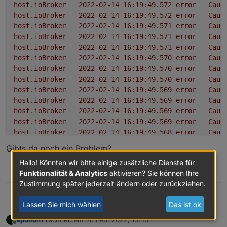
host.ioBroker
2022-02-14 16:19:49.572	
error
Caug
host.ioBroker
2022-02-14 16:19:49.572	
error
Caug
host.ioBroker
2022-02-14 16:19:49.571	
error
Caug
host.ioBroker
2022-02-14 16:19:49.571	
error
Caug
host.ioBroker
2022-02-14 16:19:49.571	
error
Caug
host.ioBroker
2022-02-14 16:19:49.570	
error
Caug
host.ioBroker
2022-02-14 16:19:49.570	
error
Caug
host.ioBroker
2022-02-14 16:19:49.570	
error
Caug
host.ioBroker
2022-02-14 16:19:49.569	
error
Caug
host.ioBroker
2022-02-14 16:19:49.569	
error
Caug
host.ioBroker
2022-02-14 16:19:49.569	
error
Caug
host.ioBroker
2022-02-14 16:19:49.569	
error
Caug
host.ioBroker
2022-02-14 16:19:49.568	
error
Caug
host.ioBroker
2022-02-14 16:19:49.568	
error
Caug
Gibts da noch ein Problem?
host.ioBroker
2022-02-14 16:19:49.567	
error
Caug
Hallo! Könnten wir bitte einige zusätzliche Dienste für
host.ioBroker
2022-02-14 16:19:49.560	
error
Caug
0
Funktionalität & Analytics
aktivieren? Sie können Ihre
host.ioBroker
2022-02-14 16:19:49.559	
error
Caug
Zustimmung später jederzeit ändern oder zurückziehen.
host.ioBroker
2022-02-14 16:19:49.559	
error
Caug
Sooo, habe jetzt auch mal alles auf die beta
coyote
Lassen Sie mich wählen
Das ist ok
hochgezogen (produktives System)
apollon77
schrieb am
14. Feb. 2022, 15:40
DB ist auf Redis/Redis.
Upgrade Prozess:
zuletzt editiert von