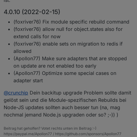
4.0.10 (2022-02-15)
(foxriver76) Fix module specific rebuild command
(foxriver76) allow null for object.states also for
extend calls for now
(foxriver76) enable sets on migration to redis if
allowed
(Apollon77) Make sure adapters that are stopped
on update are not enabled too early
(Apollon77) Optimize some special cases on
adapter start
@
crunchip
Dein backitup upgrade Problem sollte damit
gelöst sein und die Module-spezifischen Rebuilds bei
Node-JS updates sollten auch besser tun (na, mag
nochmal jemand Node.js upgraden oder so? ;-)) )
Beitrag hat geholfen? Votet rechts unten im Beitrag :-)
https://paypal.me/Apollon77 / https://github.com/sponsors/Apollon77