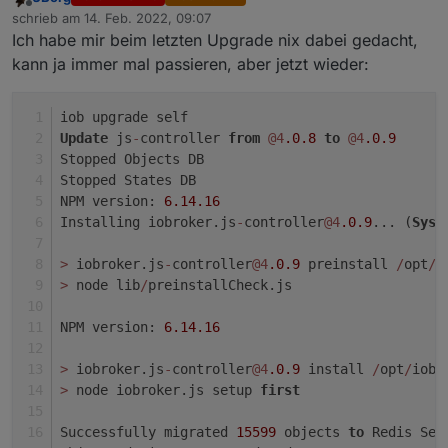
Offline
values from configuration)
schrieb am
14. Feb. 2022, 09:07
zuletzt editiert von
Ich habe mir beim letzten Upgrade nix dabei gedacht,
kann ja immer mal passieren, aber jetzt wieder:
iob upgrade self
Update
 js
-
controller 
from
@4
.0
.8
to
@4
.0
.9
Stopped Objects DB
Stopped States DB
NPM version: 
6.14
.16
Installing iobroker.js
-
controller
@4
.0
.9
... (
Syst
>
 iobroker.js
-
controller
@4
.0
.9
 preinstall 
/
opt
/
i
>
 node lib
/
preinstallCheck.js
NPM version: 
6.14
.16
>
 iobroker.js
-
controller
@4
.0
.9
 install 
/
opt
/
iobr
>
 node iobroker.js setup 
first
Successfully migrated 
15599
 objects 
to
 Redis Set