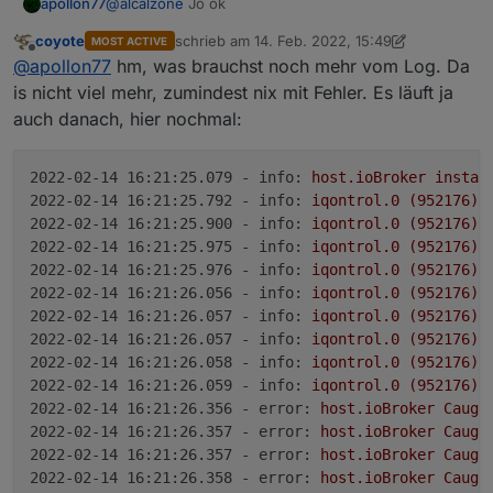
@
alcalzone
Jo ok
apollon77
host.ioBroker	2022-02-14 16:19:49.568	error	
host.ioBroker	2022-02-14 16:19:49.568	error	
coyote
schrieb am
14. Feb. 2022, 15:49
MOST ACTIVE
@
da_Woody
Was ist es denn für ein Host? Also
zuletzt editiert von coyote
host.ioBroker	2022-02-14 16:19:49.567	error	C
Offline
@
apollon77
hm, was brauchst noch mehr vom Log. Da
Hardware? Und mich würde auch malinteressieren
host.ioBroker	2022-02-14 16:19:49.560	error	
wieviele State changes da so durchfliessen. Also mal
is nicht viel mehr, zumindest nix mit Fehler. Es läuft ja
host.ioBroker	2022-02-14 16:19:49.559	error	
bitte im Admin (wenn der wieder geht)
auch danach, hier nochmal:
host.ioBroker	2022-02-14 16:19:49.559	error	
unterInstanzen mit Expertenmodus aktiv schauen
wieviele nachrichten da so aus welchem Adapter
raus und in welchen Adapter rein gehen
2022-02-14 16:21:25.079 - info:
host.ioBroker
instan
2022-02-14 16:21:25.792 - info:
iqontrol.0
(952176)
2022-02-14 16:21:25.900 - info:
iqontrol.0
(952176)
2022-02-14 16:21:25.975 - info:
iqontrol.0
(952176)
2022-02-14 16:21:25.976 - info:
iqontrol.0
(952176)
2022-02-14 16:21:26.056 - info:
iqontrol.0
(952176)
2022-02-14 16:21:26.057 - info:
iqontrol.0
(952176)
2022-02-14 16:21:26.057 - info:
iqontrol.0
(952176)
2022-02-14 16:21:26.058 - info:
iqontrol.0
(952176)
2022-02-14 16:21:26.059 - info:
iqontrol.0
(952176)
2022-02-14 16:21:26.356 - error:
host.ioBroker
Caugh
2022-02-14 16:21:26.357 - error:
host.ioBroker
Caugh
2022-02-14 16:21:26.357 - error:
host.ioBroker
Caugh
2022-02-14 16:21:26.358 - error:
host.ioBroker
Caugh