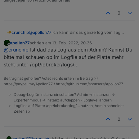
umgestiegen von Proxmox auf Unraid
0
@
apollon77
ich kann dir das ganze log vom Tag
crunchip
schicken
apollon77
schrieb am
13. Feb. 2022, 20:36
habe gerade vis update gemacht um
21:33
habe ich
zuletzt editiert von
Offline
@
crunchip
Ist dad das Log aus dem Admin? Kannst Du
den aktualisieren Button gedrückt
log dazu
bitte mal schauen ob im Logfile auf der Platte mehr
steht unter /opt/iobroker/logs/...
2022-02-13 21:25:12.293 - info: vis.0 (10029
2022-02-13 21:25:12.451 - info: vis.0 (10029)
Beitrag hat geholfen? Votet rechts unten im Beitrag :-)
2022-02-13 21:25:19.794 - info: vis.0 (10029
https://paypal.me/Apollon77 / https://github.com/sponsors/Apollon77
2022-02-13 21:25:20.195 - info: vis.0 (10029
2022-02-13 21:25:26.571 - info: javascript.0
Debug-Log für Instanz einschalten? Admin -> Instanzen ->
2022-02-13 21:25:26.574 - info: javascript.0
Expertenmodus -> Instanz aufklappen - Loglevel ändern
2022-02-13 21:25:26.575 - info: javascript.0
Logfiles auf Platte /opt/iobroker/log/… nutzen, Admin schneidet
2022-02-13 21:25:31.456 - info: javascript.0
Zeilen ab
2022-02-13 21:25:31.459 - info: javascript.0
0
2022-02-13 21:25:31.460 - info: javascript.0
2022-02-13 21:25:53.194 - info: vis.0 (10029)
2022-02-13 21:25:53.706 - info: vis.0 (10029
apollon77
@
crunchip
Ist dad das Log aus dem Admin? Kannst
2022-02-13 21:26:39.217 - info: vis.0 (10545