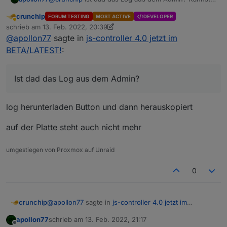
Du bitte mal schauen ob im Logfile auf der Platte
2022-02-13 21:26:39.507 - info: vis.0 (10545)
crunchip
FORUM TESTING
MOST ACTIVE
DEVELOPER
mehr steht unter /opt/iobroker/logs/...
Abwesend
schrieb am
13. Feb. 2022, 20:39
zuletzt editiert von crunchip
@
apollon77
sagte in
js-controller 4.0 jetzt im
BETA/LATEST!
:
Ist dad das Log aus dem Admin?
log herunterladen Button und dann herauskopiert
auf der Platte steht auch nicht mehr
umgestiegen von Proxmox auf Unraid
0
@
apollon77
sagte in
js-controller 4.0 jetzt im
crunchip
BETA/LATEST!
:
apollon77
schrieb am
13. Feb. 2022, 21:17
zuletzt editiert von
Offline