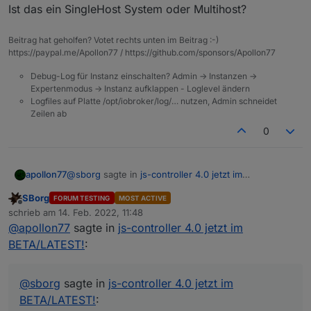
Ist das ein SingleHost System oder Multihost?
> node lib/preinstallCheck.js

NPM version: 6.14.16

Beitrag hat geholfen? Votet rechts unten im Beitrag :-)
https://paypal.me/Apollon77 / https://github.com/sponsors/Apollon77
> iobroker.js-controller@4.0.9 install /opt/iob
> node iobroker.js setup first

Debug-Log für Instanz einschalten? Admin -> Instanzen ->
Expertenmodus -> Instanz aufklappen - Loglevel ändern
Successfully migrated 15599 objects to Redis Se
Logfiles auf Platte /opt/iobroker/log/… nutzen, Admin schneidet
object _design/system updated

Zeilen ab
0
 States database error: connect ECONNREFUSED 12
 States database error: connect ECONNREFUSED 12
@
sborg
sagte in
js-controller 4.0 jetzt im
apollon77
 States database error: connect ECONNREFUSED 12
BETA/LATEST!
:
 States database error: connect ECONNREFUSED 12
SBorg
FORUM TESTING
MOST ACTIVE
 States database error: connect ECONNREFUSED 12
Offline
Stopped States DB
schrieb am
14. Feb. 2022, 11:48
zuletzt editiert von
 States database error: connect ECONNREFUSED 12
@
apollon77
sagte in
js-controller 4.0 jetzt im
 States database error: connect ECONNREFUSED 12
BETA/LATEST!
:
 States database error: connect ECONNREFUSED 12
Ist das ein SingleHost System oder Multihost?
 States database error: connect ECONNREFUSED 12
^C

@
sborg
sagte in
js-controller 4.0 jetzt im
BETA/LATEST!
: