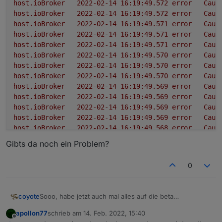
host.ioBroker
2022-02-14 16:19:49.572	
error
Caug
host.ioBroker
2022-02-14 16:19:49.572	
error
Caug
host.ioBroker
2022-02-14 16:19:49.571	
error
Caug
host.ioBroker
2022-02-14 16:19:49.571	
error
Caug
host.ioBroker
2022-02-14 16:19:49.571	
error
Caug
host.ioBroker
2022-02-14 16:19:49.570	
error
Caug
host.ioBroker
2022-02-14 16:19:49.570	
error
Caug
host.ioBroker
2022-02-14 16:19:49.570	
error
Caug
host.ioBroker
2022-02-14 16:19:49.569	
error
Caug
host.ioBroker
2022-02-14 16:19:49.569	
error
Caug
host.ioBroker
2022-02-14 16:19:49.569	
error
Caug
host.ioBroker
2022-02-14 16:19:49.569	
error
Caug
host.ioBroker
2022-02-14 16:19:49.568	
error
Caug
host.ioBroker
2022-02-14 16:19:49.568	
error
Caug
Gibts da noch ein Problem?
host.ioBroker
2022-02-14 16:19:49.567	
error
Caug
host.ioBroker
2022-02-14 16:19:49.560	
error
Caug
0
host.ioBroker
2022-02-14 16:19:49.559	
error
Caug
host.ioBroker
2022-02-14 16:19:49.559	
error
Caug
Sooo, habe jetzt auch mal alles auf die beta
coyote
hochgezogen (produktives System)
apollon77
schrieb am
14. Feb. 2022, 15:40
DB ist auf Redis/Redis.
Upgrade Prozess:
zuletzt editiert von
Offline