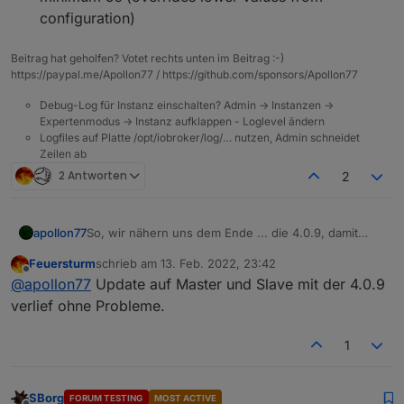
configuration)
Beitrag hat geholfen? Votet rechts unten im Beitrag :-)
https://paypal.me/Apollon77 / https://github.com/sponsors/Apollon77
Debug-Log für Instanz einschalten? Admin -> Instanzen ->
Expertenmodus -> Instanz aufklappen - Loglevel ändern
Logfiles auf Platte /opt/iobroker/log/… nutzen, Admin schneidet
Zeilen ab
2 Antworten
2
So, wir nähern uns dem Ende ... die 4.0.9, damit
apollon77
Stable RC1, mit letzten Optimierungen und Fixes ist
Feuersturm
schrieb am
13. Feb. 2022, 23:42
auf dem Weg ins Latest Repo:
4.0.9 (2022-02-13)
zuletzt editiert von
Offline
@
apollon77
Update auf Master und Slave mit der 4.0.9
(foxriver76) dependency check on instance
verlief ohne Probleme.
deletion: hostname has to be relative to
instance if single instance is deleted
(foxriver76) fix setInterval method for adapters
1
(AlCalzone) Prevent db-file-locking issues for
jsonl database; the connectTimeout ro
databases is now minimum 5s (overrides lower
SBorg
FORUM TESTING
MOST ACTIVE