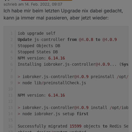
Offline
values from configuration)
schrieb am
14. Feb. 2022, 09:07
zuletzt editiert von
Ich habe mir beim letzten Upgrade nix dabei gedacht,
kann ja immer mal passieren, aber jetzt wieder:
iob upgrade self
Update
 js
-
controller 
from
@4
.0
.8
to
@4
.0
.9
Stopped Objects DB
Stopped States DB
NPM version: 
6.14
.16
Installing iobroker.js
-
controller
@4
.0
.9
... (
Syst
>
 iobroker.js
-
controller
@4
.0
.9
 preinstall 
/
opt
/
i
>
 node lib
/
preinstallCheck.js
NPM version: 
6.14
.16
>
 iobroker.js
-
controller
@4
.0
.9
 install 
/
opt
/
iobr
>
 node iobroker.js setup 
first
Successfully migrated 
15599
 objects 
to
 Redis Set