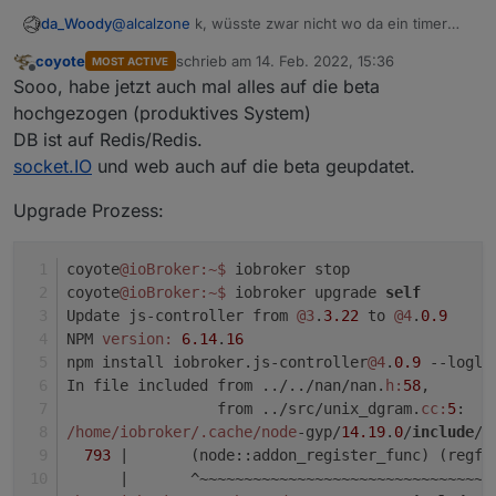
@
alcalzone
k, wüsste zwar nicht wo da ein timer
da_Woody
laufen sollte, werds aber später testen. erklärt aber
coyote
schrieb am
14. Feb. 2022, 15:36
MOST ACTIVE
auch nicht, warums mit 3.3.22 funktioniert.
unterm helm rauchts seit tagen... ;) werd mal
zuletzt editiert von
Offline
Sooo, habe jetzt auch mal alles auf die beta
nahrung zu mir nehmen und dann weiterlinsen... :)
nochwas zu
@
Matt77CHE
hab ja schon die VM
hochgezogen (produktives System)
zurückgespielt, nach updaten aller adapter auf l8est
DB ist auf Redis/Redis.
war das prob ja wieder da...
socket.IO
und web auch auf die beta geupdatet.
Upgrade Prozess:
coyote
@ioBroker
:~
$ 
iobroker stop
coyote
@ioBroker
:~
$ 
iobroker upgrade 
self
Update js-controller from 
@3
.
3.22
 to 
@4
.
0.9
NPM 
version:
6.14
.
16
npm install iobroker.js-controller
@4
.
0.9
 --logle
In file included from ../../nan/nan.
h:
58
,
                 from ../src/unix_dgram.
cc:
5
:
/home/iobroker
/.cache/node
-gyp/
14.19
.
0
/
include
/n
793
|       (node::addon_register_func) (regfu
      |
       ^~~~~~~~~~~~~~~~~~~~~~~~~~~~~~~~~~