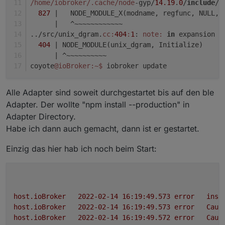
/home/iobroker
/.cache/node
-gyp/
14.19
.
0
/
include
/n
827
|   NODE_MODULE_X(modname, regfunc, NULL, 
      |
   ^~~~~~~~~~~~~
../src/unix_dgram.
cc:
404
:
1
: 
note:
in
 expansion o
404
| NODE_MODULE(unix_dgram, Initialize)
      |
 ^~~~~~~~~~~
coyote
@ioBroker
:~
$ 
iobroker update
Alle Adapter sind soweit durchgestartet bis auf den ble
Adapter. Der wollte "npm install --production" in
Adapter Directory.
Habe ich dann auch gemacht, dann ist er gestartet.
Einzig das hier hab ich noch beim Start:
host.ioBroker
2022-02-14 16:19:49.573	
error
inst
host.ioBroker
2022-02-14 16:19:49.573	
error
Caug
host.ioBroker
2022-02-14 16:19:49.572	
error
Caug