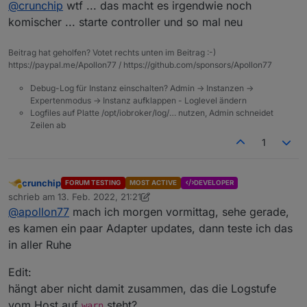
Ist dad das Log aus dem Admin?
@
crunchip
wtf ... das macht es irgendwie noch
komischer ... starte controller und so mal neu
log herunterladen Button und dann herauskopiert
Beitrag hat geholfen? Votet rechts unten im Beitrag :-)
https://paypal.me/Apollon77 / https://github.com/sponsors/Apollon77
auf der Platte steht auch nicht mehr
Debug-Log für Instanz einschalten? Admin -> Instanzen ->
Expertenmodus -> Instanz aufklappen - Loglevel ändern
Logfiles auf Platte /opt/iobroker/log/… nutzen, Admin schneidet
Zeilen ab
1
crunchip
FORUM TESTING
MOST ACTIVE
DEVELOPER
Abwesend
schrieb am
13. Feb. 2022, 21:21
zuletzt editiert von crunchip
@
apollon77
mach ich morgen vormittag, sehe gerade,
es kamen ein paar Adapter updates, dann teste ich das
in aller Ruhe
Edit:
hängt aber nicht damit zusammen, das die Logstufe
vom Host auf
steht?
warn