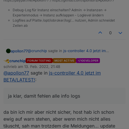
https://paypal.me/Apollon77 / https://github.com/sponsors/Apollon77
Debug-Log für Instanz einschalten? Admin -> Instanzen ->
Expertenmodus -> Instanz aufklappen - Loglevel ändern
Logfiles auf Platte /opt/iobroker/log/… nutzen, Admin schneidet
Zeilen ab
0
@
crunchip
sagte in
js-controller 4.0 jetzt im
apollon77
BETA/LATEST!
:
crunchip
FORUM TESTING
MOST ACTIVE
DEVELOPER
Abwesend
hängt aber nicht damit zusammen, das die
schrieb am
13. Feb. 2022, 21:48
zuletzt editiert von
Logstufe vom Host auf warn steht?
@
apollon77
sagte in
js-controller 4.0 jetzt im
hehe ... ja klar, damit fehlen alle info logs ... damit
BETA/LATEST!
:
fehlen einige Infos zum Debuggen
ja klar, damit fehlen alle info logs
da bin ich mir aber nicht sicher, host hab ich schon
ewig auf warn stehen, aber wenn mich nicht alles
täuscht, sah man trotzdem die Meldungen... update