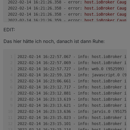
2022-02-14 16:21:26.358 - error:
host.ioBroker
Caugh
2022-02-14 16:21:26.358 - error:
host.ioBroker
Caugh
2022-02-14 16:21:26.358 - error:
host.ioBroker
Caugh
2022-02-14 16:21:26.359 - error:
host.ioBroker
Caugh
2022-02-14 16:21:26.359 - error:
host.ioBroker
Caugh
EDIT:
2022-02-14 16:21:26.359 - error:
host.ioBroker
Caugh
2022-02-14 16:21:26.359 - error:
host.ioBroker
Caugh
Das hier hätte ich noch, danach ist dann Ruhe:
2022-02-14 16:21:26.372 - error:
host.ioBroker
Caugh
2022-02-14 16:21:26.372 - error:
host.ioBroker
Caugh
2022-02-14 16:22:57.067 - info: host.ioBroker io
2022-02-14 16:21:26.372 - error:
host.ioBroker
Caugh
2022-02-14 16:22:57.069 - info: host.ioBroker io
2022-02-14 16:21:26.372 - error:
host.ioBroker
Caugh
2022-02-14 16:22:57.727 - info: web.0 (952599) =
2022-02-14 16:21:26.373 - error:
host.ioBroker
Caugh
2022-02-14 16:22:59.129 - info: javascript.0 (95
2022-02-14 16:21:26.373 - error:
host.ioBroker
Caugh
2022-02-14 16:23:06.661 - info: host.ioBroker io
2022-02-14 16:21:26.373 - error:
host.ioBroker
Caugh
2022-02-14 16:23:12.717 - info: host.ioBroker io
2022-02-14 16:21:26.373 - error:
host.ioBroker
Caugh
2022-02-14 16:23:12.881 - info: host.ioBroker io
2022-02-14 16:21:26.374 - error:
host.ioBroker
Caugh
2022-02-14 16:23:13.619 - info: host.ioBroker io
2022-02-14 16:21:26.374 - error:
host.ioBroker
insta
2022-02-14 16:23:13.621 - info: host.ioBroker io
2022-02-14 16:21:26.374 - info:
host.ioBroker
Adapte
2022-02-14 16:23:13.636 - info: jarvis.0 (951750
2022-02-14 16:21:26.375 - info:
host.ioBroker
system
2022-02-14 16:23:15.023 - info: host.ioBroker io
2022-02-14 16:21:26.375 - warn:
host.ioBroker
adapte
2022-02-14 16:23:15.101 - info: host.ioBroker io
2022-02-14 16:21:26.375 - info:
host.ioBroker
iobrok
2022-02-14 16:23:15.114 - info: host.ioBroker io
2022-02-14 16:21:26.635 - info:
ble.0
(952193)
start