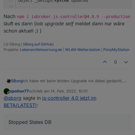
object _design
/
system
 updated
Nach
npm i iobroker.js-controller@4.0.9 --production
 States database error: 
connect
 ECONNREFUSED 
127
läuft es dann (
iob upgrade self
meldet dann nur wäre
 States database error: 
connect
 ECONNREFUSED 
127
schon aktuell ;) )
 States database error: 
connect
 ECONNREFUSED 
127
 States database error: 
connect
 ECONNREFUSED 
127
LG SBorg (
SBorg auf GitHub
)
 States database error: 
connect
 ECONNREFUSED 
127
Projekte:
Lebensmittelwarnung.de
|
WLAN-Wetterstation
|
PimpMyStation
 States database error: 
connect
 ECONNREFUSED 
127
 States database error: 
connect
 ECONNREFUSED 
127
0
 States database error: 
connect
 ECONNREFUSED 
127
 States database error: 
connect
 ECONNREFUSED 
127
^
C
Ich habe mir beim letzten Upgrade nix dabei gedacht,
SBorg
kann ja immer mal passieren, aber jetzt wieder:
apollon77
schrieb am
14. Feb. 2022, 10:01
iob upgrade self

zuletzt editiert von
Offline
@
sborg
sagte in
js-controller 4.0 jetzt im
Update js-controller from @4.0.8 to @4.0.9

Nach
npm i iobroker.js-controller@4.0.9 --
Stopped Objects DB

BETA/LATEST!
:
production
läuft es dann (
iob upgrade self
meldet
Stopped States DB

dann nur wäre schon aktuell ;) )
NPM version: 6.14.16

Installing iobroker.js-controller@4.0.9... (Sys
Stopped States DB
> iobroker.js-controller@4.0.9 preinstall /opt/