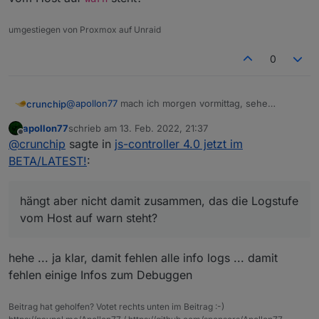
umgestiegen von Proxmox auf Unraid
0
@
apollon77
mach ich morgen vormittag, sehe
crunchip
gerade, es kamen ein paar Adapter updates, dann
apollon77
schrieb am
13. Feb. 2022, 21:37
teste ich das in aller Ruhe
Edit:
zuletzt editiert von
Offline
@
crunchip
sagte in
js-controller 4.0 jetzt im
hängt aber nicht damit zusammen, das die Logstufe
vom Host auf
warn
steht?
BETA/LATEST!
:
hängt aber nicht damit zusammen, das die Logstufe
vom Host auf warn steht?
hehe ... ja klar, damit fehlen alle info logs ... damit
fehlen einige Infos zum Debuggen
Beitrag hat geholfen? Votet rechts unten im Beitrag :-)