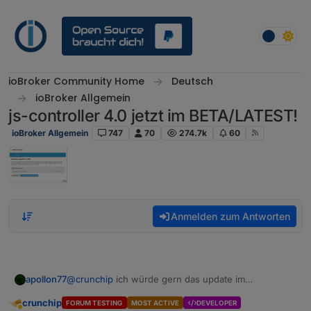
Weiter zum Inhalt
ioBroker Community Home
Deutsch
ioBroker Allgemein
js-controller 4.0 jetzt im BETA/LATEST!
ioBroker Allgemein
747
70
274.7k
60
Anmelden zum Antworten
apollon77
@
crunchip
ich würde gern das update im
Log sehen (an sich ist das immer mit drin) und auch
crunchip
FORUM TESTING
MOST ACTIVE
DEVELOPER
die zeitlichen Zusammenhänge des Updates mit dem