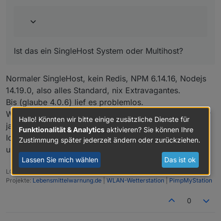
Ist das ein SingleHost System oder Multihost?
Normaler SingleHost, kein Redis, NPM 6.14.16, Nodejs
14.19.0, also alles Standard, nix Extravagantes.
Bis (glaube 4.0.6) lief es problemlos.
Wenn ich mal wieder ( ;) ) der Einzige bin, kann ich mir
Hallo! Könnten wir bitte einige zusätzliche Dienste für
ja mittels "npm i ..." helfen.
Funktionalität & Analytics
aktivieren? Sie können Ihre
Ich setze den "npm i..." übrigens dann direkt nach "iob
Zustimmung später jederzeit ändern oder zurückziehen.
upgrade self" ab, keine weiteren Aktionen nötig.
Lassen Sie mich wählen
Das ist ok
LG SBorg (
SBorg auf GitHub
)
Projekte:
Lebensmittelwarnung.de
|
WLAN-Wetterstation
|
PimpMyStation
0