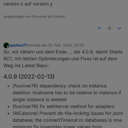
version x auf version y
umgestiegen von Proxmox auf Unraid
0
apollon77
schrieb am
13. Feb. 2022, 22:07
zuletzt editiert von
Offline
So, wir nähern uns dem Ende ... die 4.0.9, damit Stable
RC1, mit letzten Optimierungen und Fixes ist auf dem
Weg ins Latest Repo:
4.0.9 (2022-02-13)
(foxriver76) dependency check on instance
deletion: hostname has to be relative to instance if
single instance is deleted
(foxriver76) fix setInterval method for adapters
(AlCalzone) Prevent db-file-locking issues for jsonl
database; the connectTimeout ro databases is now
minimum 5s (overrides lower values from