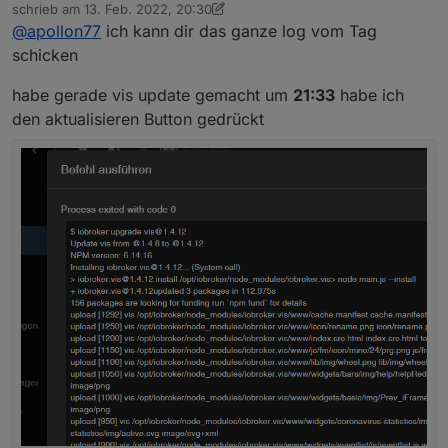
Abwesend
schrieb am
13. Feb. 2022, 20:30
Adapter start der da gezickt hat.
zuletzt editiert von crunchip
@
apollon77
ich kann dir das ganze log vom Tag
schicken
habe gerade vis update gemacht um
21:33
habe ich
den aktualisieren Button gedrückt