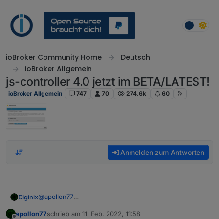
Weiter zum Inhalt
ioBroker Community Home
Deutsch
ioBroker Allgemein
js-controller 4.0 jetzt im BETA/LATEST!
ioBroker Allgemein
747
70
274.6k
60
Anmelden zum Antworten
@
apollon77
Diginix
Das wird dir nicht helfen:
apollon77
schrieb am
11. Feb. 2022, 11:58
2022-02-11 12:29:25.448 - info: simple-api.0 (
zuletzt editiert von