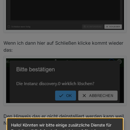
Wenn ich dann hier auf Schließen klicke kommt wieder
das:
Den Hinweis das er nicht deinstalliert werden kann weil
Nettools ihn benötigt gab es beim ersten mal nicht.
Hallo! Könnten wir bitte einige zusätzliche Dienste für