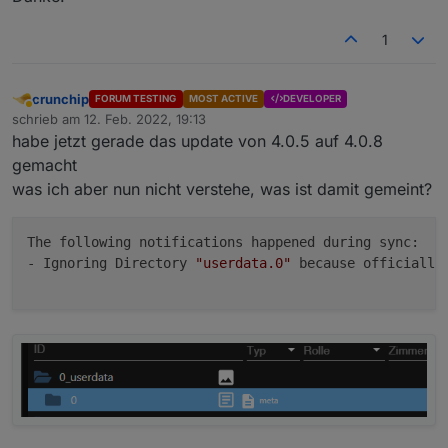
1
crunchip
FORUM TESTING
MOST ACTIVE
DEVELOPER
Abwesend
schrieb am
12. Feb. 2022, 19:13
zuletzt editiert von
habe jetzt gerade das update von 4.0.5 auf 4.0.8
gemacht
was ich aber nun nicht verstehe, was ist damit gemeint?
The following notifications happened during sync:

- Ignoring Directory 
"userdata.0"
 because officially