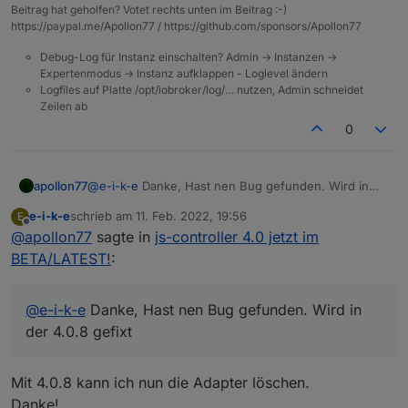
Beitrag hat geholfen? Votet rechts unten im Beitrag :-)
https://paypal.me/Apollon77 / https://github.com/sponsors/Apollon77
Debug-Log für Instanz einschalten? Admin -> Instanzen ->
Expertenmodus -> Instanz aufklappen - Loglevel ändern
Logfiles auf Platte /opt/iobroker/log/… nutzen, Admin schneidet
Zeilen ab
0
apollon77
@
e-i-k-e
Danke, Hast nen Bug gefunden. Wird in
der 4.0.8 gefixt
e-i-k-e
schrieb am
11. Feb. 2022, 19:56
E
zuletzt editiert von
Offline
@
apollon77
sagte in
js-controller 4.0 jetzt im
BETA/LATEST!
:
@
e-i-k-e
Danke, Hast nen Bug gefunden. Wird in
der 4.0.8 gefixt
Mit 4.0.8 kann ich nun die Adapter löschen.
Danke!