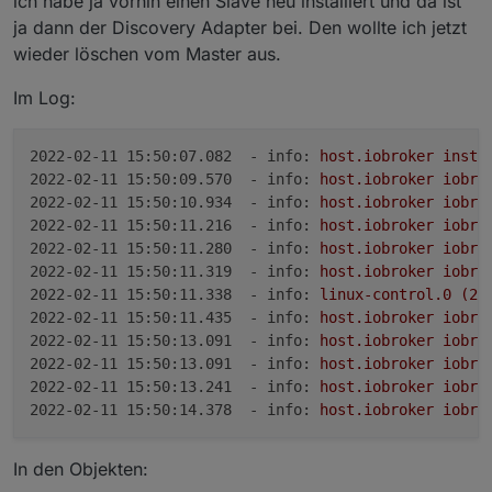
ich habe ja vorhin einen Slave neu installiert und da ist
ja dann der Discovery Adapter bei. Den wollte ich jetzt
wieder löschen vom Master aus.
Im Log:
2022-02-11 15:50:07.082  - info:
host.iobroker
insta
2022-02-11 15:50:09.570  - info:
host.iobroker
iobro
2022-02-11 15:50:10.934  - info:
host.iobroker
iobro
2022-02-11 15:50:11.216  - info:
host.iobroker
iobro
2022-02-11 15:50:11.280  - info:
host.iobroker
iobro
2022-02-11 15:50:11.319  - info:
host.iobroker
iobro
2022-02-11 15:50:11.338  - info:
linux-control.0
(28
2022-02-11 15:50:11.435  - info:
host.iobroker
iobro
2022-02-11 15:50:13.091  - info:
host.iobroker
iobro
2022-02-11 15:50:13.091  - info:
host.iobroker
iobro
2022-02-11 15:50:13.241  - info:
host.iobroker
iobro
2022-02-11 15:50:14.378  - info:
host.iobroker
iobro
In den Objekten: