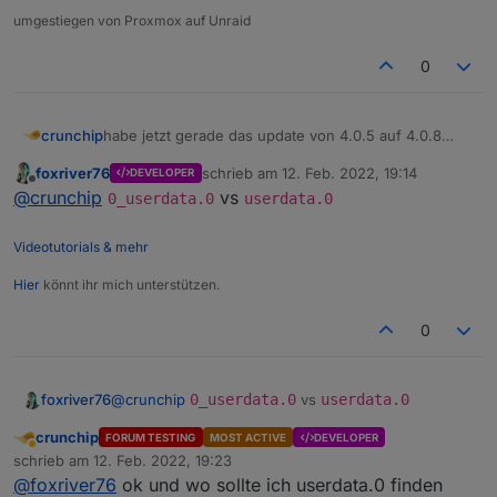
umgestiegen von Proxmox auf Unraid
0
habe jetzt gerade das update von 4.0.5 auf 4.0.8
crunchip
gemacht
foxriver76
schrieb am
12. Feb. 2022, 19:14
DEVELOPER
was ich aber nun nicht verstehe, was ist damit
The following notifications happened during s
zuletzt editiert von
Offline
@
crunchip
vs
gemeint?
0_userdata.0
userdata.0
- Ignoring Directory "userdata.0" because of
Videotutorials & mehr
Hier
könnt ihr mich unterstützen.
0
foxriver76
@
crunchip
0_userdata.0
vs
userdata.0
crunchip
FORUM TESTING
MOST ACTIVE
DEVELOPER
Abwesend
schrieb am
12. Feb. 2022, 19:23
zuletzt editiert von
@
foxriver76
ok und wo sollte ich userdata.0 finden