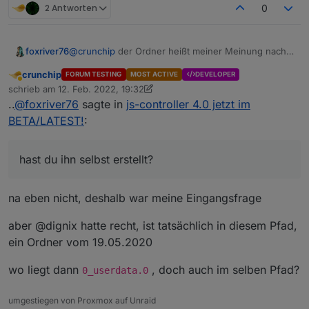
2 Antworten
0
foxriver76
@
crunchip
der Ordner heißt meiner Meinung nach
falsch.. hast du ihn selbst erstellt? Auf meinem
crunchip
FORUM TESTING
MOST ACTIVE
DEVELOPER
System heißt er korrekt
0_userdata.0
Abwesend
schrieb am
12. Feb. 2022, 19:32
zuletzt editiert von crunchip
2. Dez. 2022, 20:36
..
@
foxriver76
sagte in
js-controller 4.0 jetzt im
BETA/LATEST!
:
hast du ihn selbst erstellt?
na eben nicht, deshalb war meine Eingangsfrage
aber @dignix hatte recht, ist tatsächlich in diesem Pfad,
ein Ordner vom 19.05.2020
wo liegt dann
, doch auch im selben Pfad?
0_userdata.0
umgestiegen von Proxmox auf Unraid