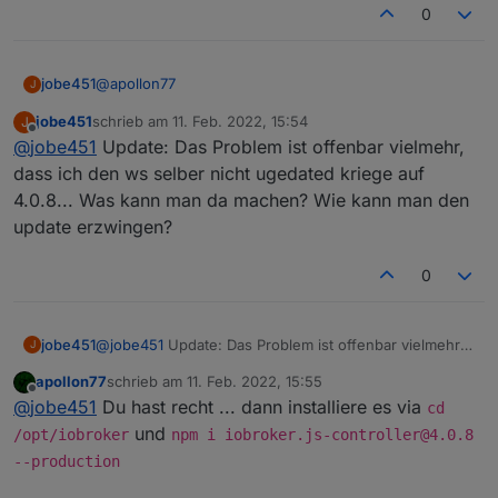
0
@
apollon77
jobe451
J
jobe451
schrieb am
11. Feb. 2022, 15:54
J
Also bei mir kommt dieser NPM nicht-gefunden-
zuletzt editiert von
Offline
@
jobe451
Update: Das Problem ist offenbar vielmehr,
package.json Fehler immer noch, mit ws 4.0.8
dass ich den ws selber nicht ugedated kriege auf
4.0.8... Was kann man da machen? Wie kann man den
update erzwingen?
0
jobe451
@
jobe451
Update: Das Problem ist offenbar vielmehr,
J
dass ich den ws selber nicht ugedated kriege auf
apollon77
schrieb am
11. Feb. 2022, 15:55
4.0.8... Was kann man da machen? Wie kann man den
zuletzt editiert von
Offline
@
jobe451
Du hast recht ... dann installiere es via
update erzwingen?
cd
und
/opt/iobroker
npm i iobroker.js-controller@4.0.8
--production