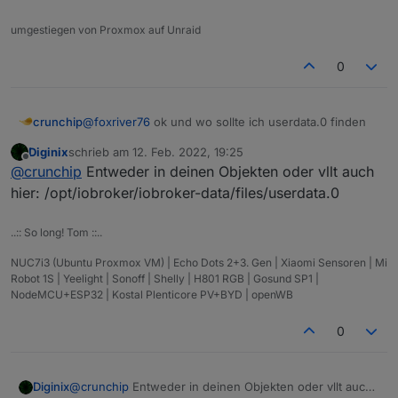
umgestiegen von Proxmox auf Unraid
0
crunchip
@
foxriver76
ok und wo sollte ich userdata.0 finden
Diginix
schrieb am
12. Feb. 2022, 19:25
zuletzt editiert von
Offline
@
crunchip
Entweder in deinen Objekten oder vllt auch
hier: /opt/iobroker/iobroker-data/files/userdata.0
..:: So long! Tom ::..
NUC7i3 (Ubuntu Proxmox VM) | Echo Dots 2+3. Gen | Xiaomi Sensoren | Mi
Robot 1S | Yeelight | Sonoff | Shelly | H801 RGB | Gosund SP1 |
NodeMCU+ESP32 | Kostal Plenticore PV+BYD | openWB
0
Diginix
@
crunchip
Entweder in deinen Objekten oder vllt auch