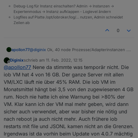
Debug-Log für Instanz einschalten? Admin -> Instanzen ->
Expertenmodus -> Instanz aufklappen - Loglevel ändern
Logfiles auf Platte /opt/iobroker/log/… nutzen, Admin schneidet
Zeilen ab
0
@
diginix
Ok, 40 node Prozesse/Adapterinstanzen ..
apollon77
Hut ab :-) Scheinbar wird da irgendwas mit deinen 3
Diginix
schrieb am
11. Feb. 2022, 12:15
GB knapp :-)
@
AlCalzone
schaut mal ob wir noch was bezüglich
zuletzt editiert von
Offline
@
apollon77
Nene da stimmte was temporär nicht. Die
der Datenbank Initialisierung optimieren können
iob VM hat 4 von 16 GB. Der ganze Server mit allen
VM/LXC läuft nie über 45% RAM. Die iob VM im
Monatsmittel hängt bei 3,5 von den zugewiesenen 4 GB
rum. Noch nie hatte ich eine Warnung bei >80% der
VM. Klar kann ich der VM mal mehr geben, wird dann
sicher auch verwendet, aber war bisher nie nötig und
nach reboot ja auch nicht mehr. Auch frühere iob
restarts mit file und JSONL kamen nicht an die Grenzen.
Irgendwas ist da vorhin beim Update von 4.0.7 mächtig