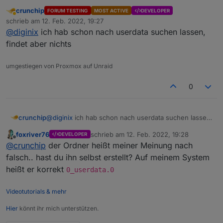
hier: /opt/iobroker/iobroker-data/files/userdata.0
crunchip
FORUM TESTING
MOST ACTIVE
DEVELOPER
Abwesend
schrieb am
12. Feb. 2022, 19:27
zuletzt editiert von
@
diginix
ich hab schon nach userdata suchen lassen,
findet aber nichts
umgestiegen von Proxmox auf Unraid
0
crunchip
@
diginix
ich hab schon nach userdata suchen lassen,
findet aber nichts
foxriver76
schrieb am
12. Feb. 2022, 19:28
DEVELOPER
zuletzt editiert von
Offline
@
crunchip
der Ordner heißt meiner Meinung nach
falsch.. hast du ihn selbst erstellt? Auf meinem System
heißt er korrekt
0_userdata.0
Videotutorials & mehr
Hier
könnt ihr mich unterstützen.