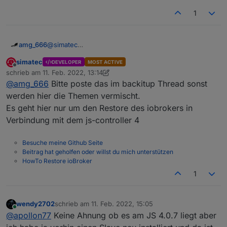
1
@
simatec
amg_666
ich hab den aktuellen js-controller drauf (4.0.8) und
simatec
DEVELOPER
MOST ACTIVE
backitup 2.3.0 grade installiert.
Das lief alles fehlerfrei durch, aber ich habe ein
Offline
schrieb am
11. Feb. 2022, 13:14
intel nuc mit proxmox debian als Master und einen
backup manuell angestartet (über Adminoberfläche)
zuletzt editiert von simatec
2. Nov. 2022, 15:11
@
amg_666
Bitte poste das im backitup Thread sonst
abgesetzten pi3b (auch mit 4.0.8)
und das "hängt", keine Ahnung was da "undefined"
Started iobroker ...

ist.
[DEBUG] [iobroker] - host.iobroker 17009 stat
werden hier die Themen vermischt.
Es geht hier nur um den Restore des iobrokers in
[DEBUG] [iobroker] - host.iobroker 19191 obje
Verbindung mit dem js-controller 4
[DEBUG] [iobroker] - Backup created: /opt/io
Besuche meine Github Seite
[DEBUG] [iobroker] - done

Beitrag hat geholfen oder willst du mich unterstützen
HowTo Restore ioBroker
[DEBUG] [historyDB] - compress from historyDB
1
wendy2702
schrieb am
11. Feb. 2022, 15:05
zuletzt editiert von
Online
@
apollon77
Keine Ahnung ob es am JS 4.0.7 liegt aber