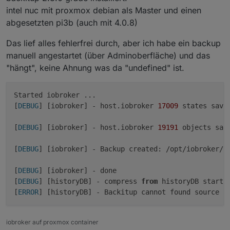
kleineren 4er Versionen noch nicht enthalten sind.
Alle Änderungen findet Ihr im Backitup Thread.
intel nuc mit proxmox debian als Master und einen
abgesetzten pi3b (auch mit 4.0.8)
https://forum.iobroker.net/post/760337
Das lief alles fehlerfrei durch, aber ich habe ein backup
manuell angestartet (über Adminoberfläche) und das
"hängt", keine Ahnung was da "undefined" ist.
Started iobroker ...

[
DEBUG
] [iobroker] - host.iobroker 
17009
 states saved
[
DEBUG
] [iobroker] - host.iobroker 
19191
 objects save
[
DEBUG
] [iobroker] - Backup created: /opt/iobroker/b
[
DEBUG
] [iobroker] - done

[
DEBUG
] [historyDB] - compress 
from
 historyDB started
[
ERROR
] [historyDB] - Backitup cannot found source 
"
iobroker auf proxmox container