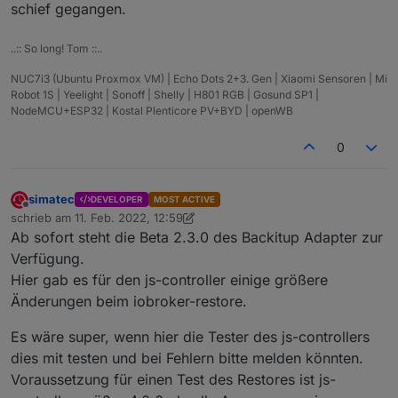
schief gegangen.
..:: So long! Tom ::..
NUC7i3 (Ubuntu Proxmox VM) | Echo Dots 2+3. Gen | Xiaomi Sensoren | Mi
Robot 1S | Yeelight | Sonoff | Shelly | H801 RGB | Gosund SP1 |
NodeMCU+ESP32 | Kostal Plenticore PV+BYD | openWB
0
simatec
DEVELOPER
MOST ACTIVE
Offline
schrieb am
11. Feb. 2022, 12:59
zuletzt editiert von simatec
2. Nov. 2022, 14:03
Ab sofort steht die Beta 2.3.0 des Backitup Adapter zur
Verfügung.
Hier gab es für den js-controller einige größere
Änderungen beim iobroker-restore.
Es wäre super, wenn hier die Tester des js-controllers
dies mit testen und bei Fehlern bitte melden könnten.
Voraussetzung für einen Test des Restores ist js-