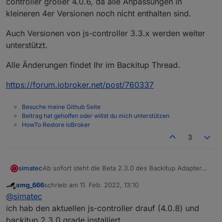
controller größer 4.0.6, da alle Anpassungen in
kleineren 4er Versionen noch nicht enthalten sind.
Auch Versionen von js-controller 3.3.x werden weiter
unterstützt.
Alle Änderungen findet Ihr im Backitup Thread.
https://forum.iobroker.net/post/760337
Besuche meine Github Seite
Beitrag hat geholfen oder willst du mich unterstützen
HowTo Restore ioBroker
3
Ab sofort steht die Beta 2.3.0 des Backitup Adapter
simatec
zur Verfügung.
amg_666
schrieb am
11. Feb. 2022, 13:10
Hier gab es für den js-controller einige größere
Es wäre super, wenn hier die Tester des js-controllers
zuletzt editiert von
Offline
@
simatec
Änderungen beim iobroker-restore.
dies mit testen und bei Fehlern bitte melden könnten.
Voraussetzung für einen Test des Restores ist js-
Auch Versionen von js-controller 3.3.x werden weiter
ich hab den aktuellen js-controller drauf (4.0.8) und
controller größer 4.0.6, da alle Anpassungen in
unterstützt.
backitup 2.3.0 grade installiert.