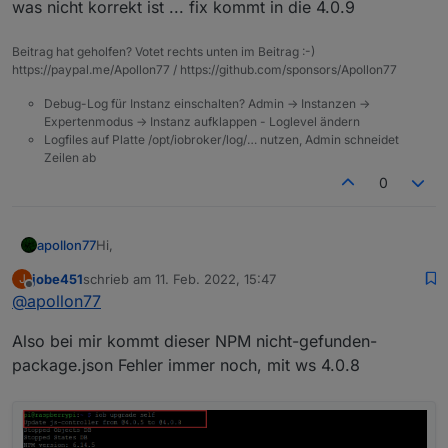
was nicht korrekt ist ... fix kommt in die 4.0.9
2022-02-11 15:50:13.241  - info: host.iobr
Beitrag hat geholfen? Votet rechts unten im Beitrag :-)
https://paypal.me/Apollon77 / https://github.com/sponsors/Apollon77
Jetzt mal versucht wenn ich auf den Slave Filter
Debug-Log für Instanz einschalten? Admin -> Instanzen ->
wobei ich dann in einen loop laufe:
Expertenmodus -> Instanz aufklappen - Loglevel ändern
Wenn ich das bestätige:
Logfiles auf Platte /opt/iobroker/log/… nutzen, Admin schneidet
Zeilen ab
0
Hi,
apollon77
jobe451
schrieb am
11. Feb. 2022, 15:47
J
die NPM package.json nicht gefunden Fehler
zuletzt editiert von
Offline
@
apollon77
werden in der kommenden 4.0.6 behoben sein
Kommt das:
Also bei mir kommt dieser NPM nicht-gefunden-
package.json Fehler immer noch, mit ws 4.0.8