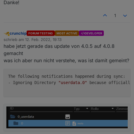
Danke!
1
crunchip
FORUM TESTING
MOST ACTIVE
DEVELOPER
Abwesend
schrieb am
12. Feb. 2022, 19:13
zuletzt editiert von
habe jetzt gerade das update von 4.0.5 auf 4.0.8
gemacht
was ich aber nun nicht verstehe, was ist damit gemeint?
The following notifications happened during sync:

- Ignoring Directory 
"userdata.0"
 because officially