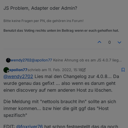
JS Problem, Adapter oder Admin?
Bitte keine Fragen per PN, die gehören ins Forum!
Benutzt das Voting rechts unten im Beitrag wenn er euch geholfen hat.
0
@
apollon77
Keine Ahnung ob es am JS 4.0.7 liegt
wendy2702
aber ich habe ja vorhin einen Slave neu installiert
apollon77
schrieb am
11. Feb. 2022, 15:18
und da ist ja dann der Discovery Adapter bei. Den
Im Log:
zuletzt editiert von apollon77
2. Nov. 2022, 16:41
Offline
@
wendy2702
Lies mal den Changelog zur 4.0.8... Da
wollte ich jetzt wieder löschen vom Master aus.
2022-02-11 15:50:07.082  - info: host.iobr
wurde genau das gefixt ... also wenn es darum geht
2022-02-11 15:50:09.570  - info: host.iobr
einen discovery auf nem anderen Host zu löschen.
In den Objekten:
2022-02-11 15:50:10.934  - info: host.iobr
2022-02-11 15:50:11.216  - info: host.iobr
Die Meldung mit "nettools braucht ihn" sollte an sich
2022-02-11 15:50:11.280  - info: host.iobr
immer kommen... bzw hier die gilt ggf das "Host
2022-02-11 15:50:11.319  - info: host.iobr
Im Admin:
spezifisch"
2022-02-11 15:50:11.338  - info: linux-con
2022-02-11 15:50:11.435  - info: host.iobr
2022-02-11 15:50:13.091  - info: host.iobr
EDIT:
@
foxriver76
hat schon festgestellt das da noch