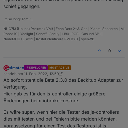
schief gegangen.
..:: So long! Tom ::..
NUC7i3 (Ubuntu Proxmox VM) | Echo Dots 2+3. Gen | Xiaomi Sensoren | Mi
Robot 1S | Yeelight | Sonoff | Shelly | H801 RGB | Gosund SP1 |
NodeMCU+ESP32 | Kostal Plenticore PV+BYD | openWB
0
simatec
DEVELOPER
MOST ACTIVE
Offline
schrieb am
11. Feb. 2022, 12:59
zuletzt editiert von simatec
2. Nov. 2022, 14:03
Ab sofort steht die Beta 2.3.0 des Backitup Adapter zur
Verfügung.
Hier gab es für den js-controller einige größere
Änderungen beim iobroker-restore.
Es wäre super, wenn hier die Tester des js-controllers
dies mit testen und bei Fehlern bitte melden könnten.
Voraussetzung für einen Test des Restores ist js-