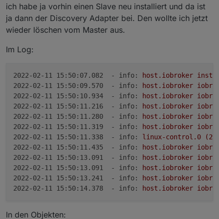
ich habe ja vorhin einen Slave neu installiert und da ist
ja dann der Discovery Adapter bei. Den wollte ich jetzt
wieder löschen vom Master aus.
Im Log:
2022-02-11 15:50:07.082  - info:
host.iobroker
insta
2022-02-11 15:50:09.570  - info:
host.iobroker
iobro
2022-02-11 15:50:10.934  - info:
host.iobroker
iobro
2022-02-11 15:50:11.216  - info:
host.iobroker
iobro
2022-02-11 15:50:11.280  - info:
host.iobroker
iobro
2022-02-11 15:50:11.319  - info:
host.iobroker
iobro
2022-02-11 15:50:11.338  - info:
linux-control.0
(28
2022-02-11 15:50:11.435  - info:
host.iobroker
iobro
2022-02-11 15:50:13.091  - info:
host.iobroker
iobro
2022-02-11 15:50:13.091  - info:
host.iobroker
iobro
2022-02-11 15:50:13.241  - info:
host.iobroker
iobro
2022-02-11 15:50:14.378  - info:
host.iobroker
iobro
In den Objekten: