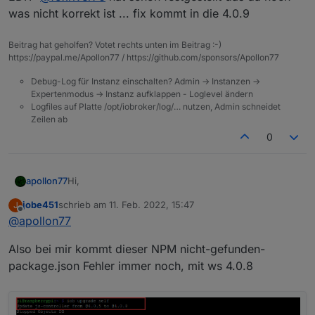
2022-02-11 15:50:13.091  - info: host.iobr
was nicht korrekt ist ... fix kommt in die 4.0.9
2022-02-11 15:50:13.241  - info: host.iobr
Beitrag hat geholfen? Votet rechts unten im Beitrag :-)
https://paypal.me/Apollon77 / https://github.com/sponsors/Apollon77
Jetzt mal versucht wenn ich auf den Slave Filter
Debug-Log für Instanz einschalten? Admin -> Instanzen ->
wobei ich dann in einen loop laufe:
Expertenmodus -> Instanz aufklappen - Loglevel ändern
Wenn ich das bestätige:
Logfiles auf Platte /opt/iobroker/log/… nutzen, Admin schneidet
Zeilen ab
0
Hi,
apollon77
jobe451
schrieb am
11. Feb. 2022, 15:47
J
die NPM package.json nicht gefunden Fehler
zuletzt editiert von
Offline
@
apollon77
werden in der kommenden 4.0.6 behoben sein
Kommt das:
Also bei mir kommt dieser NPM nicht-gefunden-
package.json Fehler immer noch, mit ws 4.0.8