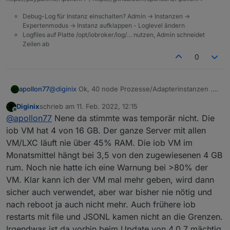
Debug-Log für Instanz einschalten? Admin -> Instanzen ->
Expertenmodus -> Instanz aufklappen - Loglevel ändern
Logfiles auf Platte /opt/iobroker/log/… nutzen, Admin schneidet
Zeilen ab
0
@
diginix
Ok, 40 node Prozesse/Adapterinstanzen ..
apollon77
Hut ab :-) Scheinbar wird da irgendwas mit deinen 3
Diginix
schrieb am
11. Feb. 2022, 12:15
GB knapp :-)
@
AlCalzone
schaut mal ob wir noch was bezüglich
zuletzt editiert von
Offline
@
apollon77
Nene da stimmte was temporär nicht. Die
der Datenbank Initialisierung optimieren können
iob VM hat 4 von 16 GB. Der ganze Server mit allen
VM/LXC läuft nie über 45% RAM. Die iob VM im
Monatsmittel hängt bei 3,5 von den zugewiesenen 4 GB
rum. Noch nie hatte ich eine Warnung bei >80% der
VM. Klar kann ich der VM mal mehr geben, wird dann
sicher auch verwendet, aber war bisher nie nötig und
nach reboot ja auch nicht mehr. Auch frühere iob
restarts mit file und JSONL kamen nicht an die Grenzen.
Irgendwas ist da vorhin beim Update von 4.0.7 mächtig