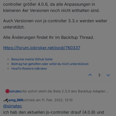
controller größer 4.0.6, da alle Anpassungen in
kleineren 4er Versionen noch nicht enthalten sind.
Auch Versionen von js-controller 3.3.x werden weiter
unterstützt.
Alle Änderungen findet Ihr im Backitup Thread.
https://forum.iobroker.net/post/760337
Besuche meine Github Seite
Beitrag hat geholfen oder willst du mich unterstützen
HowTo Restore ioBroker
3
Ab sofort steht die Beta 2.3.0 des Backitup Adapter
simatec
zur Verfügung.
amg_666
schrieb am
11. Feb. 2022, 13:10
Hier gab es für den js-controller einige größere
Es wäre super, wenn hier die Tester des js-controllers
zuletzt editiert von
Offline
@
simatec
Änderungen beim iobroker-restore.
dies mit testen und bei Fehlern bitte melden könnten.
Voraussetzung für einen Test des Restores ist js-
Auch Versionen von js-controller 3.3.x werden weiter
ich hab den aktuellen js-controller drauf (4.0.8) und
controller größer 4.0.6, da alle Anpassungen in
unterstützt.