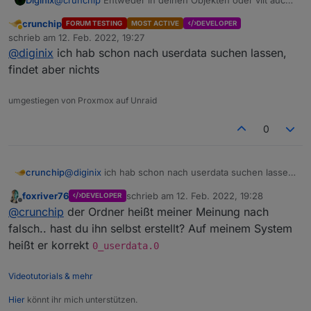
hier: /opt/iobroker/iobroker-data/files/userdata.0
crunchip
FORUM TESTING
MOST ACTIVE
DEVELOPER
Abwesend
schrieb am
12. Feb. 2022, 19:27
zuletzt editiert von
@
diginix
ich hab schon nach userdata suchen lassen,
findet aber nichts
umgestiegen von Proxmox auf Unraid
0
crunchip
@
diginix
ich hab schon nach userdata suchen lassen,
findet aber nichts
foxriver76
schrieb am
12. Feb. 2022, 19:28
DEVELOPER
zuletzt editiert von
Offline
@
crunchip
der Ordner heißt meiner Meinung nach
falsch.. hast du ihn selbst erstellt? Auf meinem System
heißt er korrekt
0_userdata.0
Videotutorials & mehr
Hier
könnt ihr mich unterstützen.