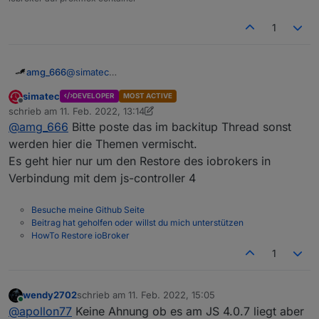
1
@
simatec
amg_666
ich hab den aktuellen js-controller drauf (4.0.8) und
simatec
DEVELOPER
MOST ACTIVE
backitup 2.3.0 grade installiert.
Das lief alles fehlerfrei durch, aber ich habe ein
Offline
schrieb am
11. Feb. 2022, 13:14
intel nuc mit proxmox debian als Master und einen
backup manuell angestartet (über Adminoberfläche)
zuletzt editiert von simatec
2. Nov. 2022, 15:11
@
amg_666
Bitte poste das im backitup Thread sonst
abgesetzten pi3b (auch mit 4.0.8)
und das "hängt", keine Ahnung was da "undefined"
Started iobroker ...

ist.
[DEBUG] [iobroker] - host.iobroker 17009 stat
werden hier die Themen vermischt.
Es geht hier nur um den Restore des iobrokers in
[DEBUG] [iobroker] - host.iobroker 19191 obje
Verbindung mit dem js-controller 4
[DEBUG] [iobroker] - Backup created: /opt/io
Besuche meine Github Seite
[DEBUG] [iobroker] - done

Beitrag hat geholfen oder willst du mich unterstützen
HowTo Restore ioBroker
[DEBUG] [historyDB] - compress from historyDB
1
wendy2702
schrieb am
11. Feb. 2022, 15:05
zuletzt editiert von
Online
@
apollon77
Keine Ahnung ob es am JS 4.0.7 liegt aber