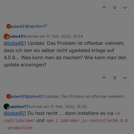
0
@
apollon77
jobe451
J
jobe451
schrieb am
11. Feb. 2022, 15:54
J
Also bei mir kommt dieser NPM nicht-gefunden-
zuletzt editiert von
Offline
@
jobe451
Update: Das Problem ist offenbar vielmehr,
package.json Fehler immer noch, mit ws 4.0.8
dass ich den ws selber nicht ugedated kriege auf
4.0.8... Was kann man da machen? Wie kann man den
update erzwingen?
0
jobe451
@
jobe451
Update: Das Problem ist offenbar vielmehr,
J
dass ich den ws selber nicht ugedated kriege auf
apollon77
schrieb am
11. Feb. 2022, 15:55
4.0.8... Was kann man da machen? Wie kann man den
zuletzt editiert von
Offline
@
jobe451
Du hast recht ... dann installiere es via
update erzwingen?
cd
und
/opt/iobroker
npm i iobroker.js-controller@4.0.8
--production