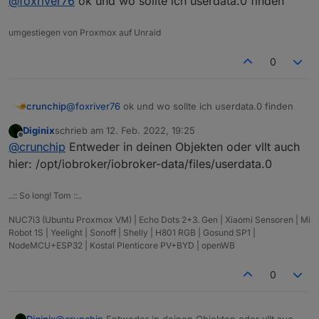
@
foxriver76
ok und wo sollte ich userdata.0 finden
umgestiegen von Proxmox auf Unraid
0
crunchip
@
foxriver76
ok und wo sollte ich userdata.0 finden
Diginix
schrieb am
12. Feb. 2022, 19:25
zuletzt editiert von
Offline
@
crunchip
Entweder in deinen Objekten oder vllt auch
hier: /opt/iobroker/iobroker-data/files/userdata.0
..:: So long! Tom ::..
NUC7i3 (Ubuntu Proxmox VM) | Echo Dots 2+3. Gen | Xiaomi Sensoren | Mi
Robot 1S | Yeelight | Sonoff | Shelly | H801 RGB | Gosund SP1 |
NodeMCU+ESP32 | Kostal Plenticore PV+BYD | openWB
0
Diginix
@
crunchip
Entweder in deinen Objekten oder vllt auch