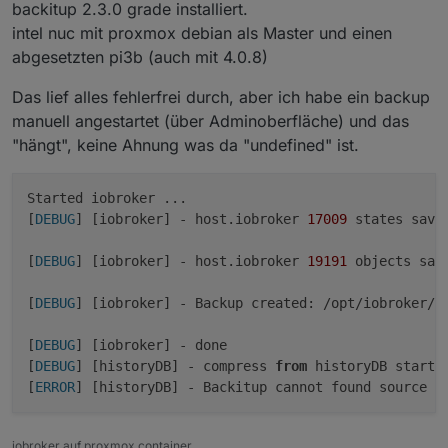
backitup 2.3.0 grade installiert.
kleineren 4er Versionen noch nicht enthalten sind.
Alle Änderungen findet Ihr im Backitup Thread.
intel nuc mit proxmox debian als Master und einen
abgesetzten pi3b (auch mit 4.0.8)
https://forum.iobroker.net/post/760337
Das lief alles fehlerfrei durch, aber ich habe ein backup
manuell angestartet (über Adminoberfläche) und das
"hängt", keine Ahnung was da "undefined" ist.
Started iobroker ...

[
DEBUG
] [iobroker] - host.iobroker 
17009
 states saved
[
DEBUG
] [iobroker] - host.iobroker 
19191
 objects save
[
DEBUG
] [iobroker] - Backup created: /opt/iobroker/b
[
DEBUG
] [iobroker] - done

[
DEBUG
] [historyDB] - compress 
from
 historyDB started
[
ERROR
] [historyDB] - Backitup cannot found source 
"
iobroker auf proxmox container