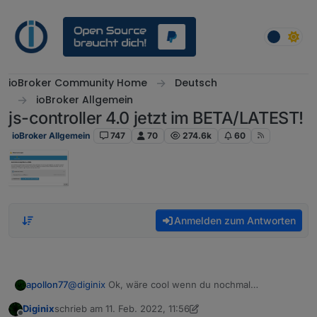
Weiter zum Inhalt
ioBroker Community Home
Deutsch
ioBroker Allgemein
js-controller 4.0 jetzt im BETA/LATEST!
ioBroker Allgemein
747
70
274.6k
60
Anmelden zum Antworten
apollon77
@
diginix
Ok, wäre cool wenn du nochmal
reinschauen kannst bei Zeit
Diginix
schrieb am
11. Feb. 2022, 11:56
zuletzt editiert von Diginix
2. Nov. 2022, 12:56