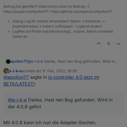
Beitrag hat geholfen? Votet rechts unten im Beitrag :-)
https://paypal.me/Apollon77 / https://github.com/sponsors/Apollon77
Debug-Log für Instanz einschalten? Admin -> Instanzen ->
Expertenmodus -> Instanz aufklappen - Loglevel ändern
Logfiles auf Platte /opt/iobroker/log/… nutzen, Admin schneidet
Zeilen ab
0
apollon77
@
e-i-k-e
Danke, Hast nen Bug gefunden. Wird in
der 4.0.8 gefixt
e-i-k-e
schrieb am
11. Feb. 2022, 19:56
E
zuletzt editiert von
Offline
@
apollon77
sagte in
js-controller 4.0 jetzt im
BETA/LATEST!
:
@
e-i-k-e
Danke, Hast nen Bug gefunden. Wird in
der 4.0.8 gefixt
Mit 4.0.8 kann ich nun die Adapter löschen.