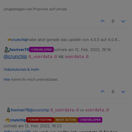
umgestiegen von Proxmox auf Unraid
0
habe jetzt gerade das update von 4.0.5 auf 4.0.8
crunchip
gemacht
foxriver76
schrieb am
12. Feb. 2022, 19:14
DEVELOPER
was ich aber nun nicht verstehe, was ist damit
The following notifications happened during s
zuletzt editiert von
Offline
@
crunchip
vs
gemeint?
0_userdata.0
userdata.0
- Ignoring Directory "userdata.0" because of
Videotutorials & mehr
Hier
könnt ihr mich unterstützen.
0
foxriver76
@
crunchip
0_userdata.0
vs
userdata.0
crunchip
FORUM TESTING
MOST ACTIVE
DEVELOPER
Abwesend
schrieb am
12. Feb. 2022, 19:23
zuletzt editiert von