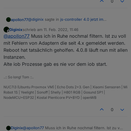
0
@
diginix
sagte in
js-controller 4.0 jetzt im
apollon77
BETA/LATEST!
:
Diginix
schrieb am
11. Feb. 2022, 11:46
zuletzt editiert von
Offline
Es sind immer fast alle Instanzen grün, vllt noch
@
apollon77
Muss ich in Ruhe nochmal filtern. Ist zu voll
4-5 nicht gestartet und dann werden wieder
mit Fehlern von Adaptern die seit 4.x gemeldet werden.
Ok, was sagt dann der iobroker log? (Zu dem
alle rot.
Reboot hat tatsächlich geholfen. 4.0.8 läuft nun mit allen
Zeitpunkt wo alles rot wird)
Instanzen.
Alte iob Prozesse gab es nie vor dem iob start.
..:: So long! Tom ::..
NUC7i3 (Ubuntu Proxmox VM) | Echo Dots 2+3. Gen | Xiaomi Sensoren | Mi
Robot 1S | Yeelight | Sonoff | Shelly | H801 RGB | Gosund SP1 |
NodeMCU+ESP32 | Kostal Plenticore PV+BYD | openWB
0
Diginix
@
apollon77
Muss ich in Ruhe nochmal filtern. Ist zu voll