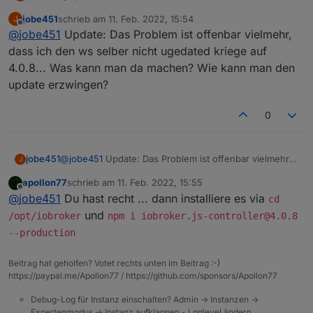
jobe451
schrieb am
11. Feb. 2022, 15:54
J
Also bei mir kommt dieser NPM nicht-gefunden-
zuletzt editiert von
Offline
@
jobe451
Update: Das Problem ist offenbar vielmehr,
package.json Fehler immer noch, mit ws 4.0.8
dass ich den ws selber nicht ugedated kriege auf
4.0.8... Was kann man da machen? Wie kann man den
update erzwingen?
0
jobe451
@
jobe451
Update: Das Problem ist offenbar vielmehr,
J
dass ich den ws selber nicht ugedated kriege auf
apollon77
schrieb am
11. Feb. 2022, 15:55
4.0.8... Was kann man da machen? Wie kann man den
zuletzt editiert von
Offline
@
jobe451
Du hast recht ... dann installiere es via
update erzwingen?
cd
und
/opt/iobroker
npm i iobroker.js-controller@4.0.8
--production
Beitrag hat geholfen? Votet rechts unten im Beitrag :-)
https://paypal.me/Apollon77 / https://github.com/sponsors/Apollon77
Debug-Log für Instanz einschalten? Admin -> Instanzen ->
Expertenmodus -> Instanz aufklappen - Loglevel ändern