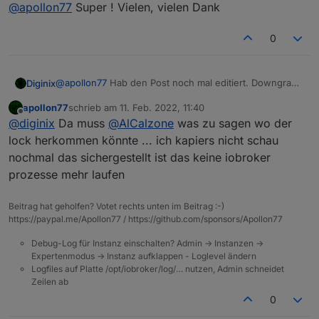
Offline
@
apollon77
Super ! Vielen, vielen Dank
0
@
apollon77
Hab den Post noch mal editiert. Downgrade
Diginix
auf 4.0.7 hat leider auch nicht geholfen.
apollon77
schrieb am
11. Feb. 2022, 11:40
iobroker@iobroker:/opt/iobroker/log$ iob list i
zuletzt editiert von
Offline
@
diginix
Da muss
@
AlCalzone
was zu sagen wo der
Uncaught Rejection: Error: Connection is closed
Es sind immer fast alle Instanzen grün, vllt noch 4-5
    at close (/opt/iobroker/node_modules/iored
lock herkommen könnte ... ich kapiers nicht schau
nicht gestartet und dann werden wieder alle rot.
    at Socket.<anonymous> (/opt/iobroker/node_
nochmal das sichergestellt ist das keine iobroker
Danach kann ich direkt iob stop in der CLI machen
    at Object.onceWrapper (events.js:520:26)

prozesse mehr laufen
Ich mach nochmal ein Update und danach ein reboot.
    at Socket.emit (events.js:400:28)

    at TCP.<anonymous> (net.js:686:12)

Beitrag hat geholfen? Votet rechts unten im Beitrag :-)
https://paypal.me/Apollon77 / https://github.com/sponsors/Apollon77
Debug-Log für Instanz einschalten? Admin -> Instanzen ->
Expertenmodus -> Instanz aufklappen - Loglevel ändern
Logfiles auf Platte /opt/iobroker/log/… nutzen, Admin schneidet
Zeilen ab
0