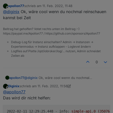
mit Fehlern von Adaptern die seit 4.x gemeldet werden.
apollon77
schrieb am
11. Feb. 2022, 11:48
Reboot hat tatsächlich geholfen. 4.0.8 läuft nun mit
zuletzt editiert von
Offline
@
diginix
Ok, wäre cool wenn du nochmal reinschauen
allen Instanzen.
Alte iob Prozesse gab es nie vor dem iob start.
kannst bei Zeit
Beitrag hat geholfen? Votet rechts unten im Beitrag :-)
https://paypal.me/Apollon77 / https://github.com/sponsors/Apollon77
Debug-Log für Instanz einschalten? Admin -> Instanzen ->
Expertenmodus -> Instanz aufklappen - Loglevel ändern
Logfiles auf Platte /opt/iobroker/log/… nutzen, Admin schneidet
Zeilen ab
0
apollon77
@
diginix
Ok, wäre cool wenn du nochmal
reinschauen kannst bei Zeit
Diginix
schrieb am
11. Feb. 2022, 11:56
zuletzt editiert von Diginix
2. Nov. 2022, 12:56
Offline
@
apollon77
Das wird dir nicht helfen:
2022-02-11 12:29:25.448 - info:
simple-api.0
(350760