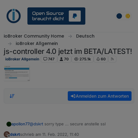
Weiter zum Inhalt
ioBroker Community Home
Deutsch
ioBroker Allgemein
js-controller 4.0 jetzt im BETA/LATEST!
ioBroker Allgemein
747
70
275.1k
60
Anmelden zum Antworten
apollon77
@
dskrt
sorry type ... secure anstelle ssl
dskrt
schrieb am
11. Feb. 2022, 11:40
D
zuletzt editiert von