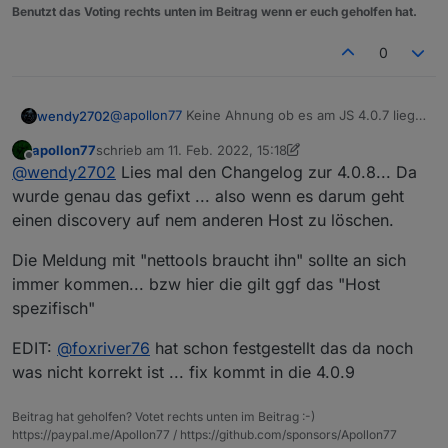
Benutzt das Voting rechts unten im Beitrag wenn er euch geholfen hat.
0
@
apollon77
Keine Ahnung ob es am JS 4.0.7 liegt
wendy2702
aber ich habe ja vorhin einen Slave neu installiert
apollon77
schrieb am
11. Feb. 2022, 15:18
und da ist ja dann der Discovery Adapter bei. Den
Im Log:
zuletzt editiert von apollon77
2. Nov. 2022, 16:41
Offline
@
wendy2702
Lies mal den Changelog zur 4.0.8... Da
wollte ich jetzt wieder löschen vom Master aus.
2022-02-11 15:50:07.082  - info: host.iobr
wurde genau das gefixt ... also wenn es darum geht
2022-02-11 15:50:09.570  - info: host.iobr
einen discovery auf nem anderen Host zu löschen.
In den Objekten:
2022-02-11 15:50:10.934  - info: host.iobr
2022-02-11 15:50:11.216  - info: host.iobr
Die Meldung mit "nettools braucht ihn" sollte an sich
2022-02-11 15:50:11.280  - info: host.iobr
immer kommen... bzw hier die gilt ggf das "Host
2022-02-11 15:50:11.319  - info: host.iobr
Im Admin:
spezifisch"
2022-02-11 15:50:11.338  - info: linux-con
2022-02-11 15:50:11.435  - info: host.iobr
2022-02-11 15:50:13.091  - info: host.iobr
EDIT:
@
foxriver76
hat schon festgestellt das da noch
2022-02-11 15:50:13.091  - info: host.iobr
was nicht korrekt ist ... fix kommt in die 4.0.9
2022-02-11 15:50:13.241  - info: host.iobr
Beitrag hat geholfen? Votet rechts unten im Beitrag :-)
https://paypal.me/Apollon77 / https://github.com/sponsors/Apollon77