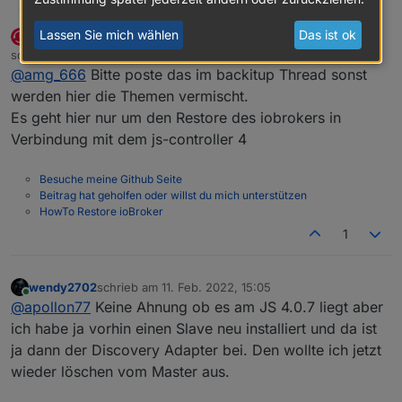
@
simatec
amg_666
ich hab den aktuellen js-controller drauf (4.0.8) und
Lassen Sie mich wählen
Das ist ok
simatec
DEVELOPER
MOST ACTIVE
backitup 2.3.0 grade installiert.
Das lief alles fehlerfrei durch, aber ich habe ein
Offline
schrieb am
11. Feb. 2022, 13:14
intel nuc mit proxmox debian als Master und einen
backup manuell angestartet (über Adminoberfläche)
zuletzt editiert von simatec
2. Nov. 2022, 15:11
@
amg_666
Bitte poste das im backitup Thread sonst
abgesetzten pi3b (auch mit 4.0.8)
und das "hängt", keine Ahnung was da "undefined"
Started iobroker ...

ist.
[DEBUG] [iobroker] - host.iobroker 17009 stat
werden hier die Themen vermischt.
Es geht hier nur um den Restore des iobrokers in
[DEBUG] [iobroker] - host.iobroker 19191 obje
Verbindung mit dem js-controller 4
[DEBUG] [iobroker] - Backup created: /opt/io
Besuche meine Github Seite
[DEBUG] [iobroker] - done

Beitrag hat geholfen oder willst du mich unterstützen
HowTo Restore ioBroker
[DEBUG] [historyDB] - compress from historyDB
1
wendy2702
schrieb am
11. Feb. 2022, 15:05
zuletzt editiert von
Online
@
apollon77
Keine Ahnung ob es am JS 4.0.7 liegt aber
ich habe ja vorhin einen Slave neu installiert und da ist
ja dann der Discovery Adapter bei. Den wollte ich jetzt
wieder löschen vom Master aus.