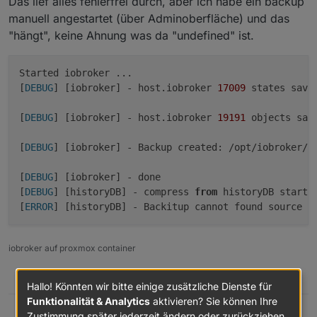
Das lief alles fehlerfrei durch, aber ich habe ein backup
manuell angestartet (über Adminoberfläche) und das
"hängt", keine Ahnung was da "undefined" ist.
Started iobroker ...

[
DEBUG
] [iobroker] - host.iobroker 
17009
 states saved
[
DEBUG
] [iobroker] - host.iobroker 
19191
 objects save
[
DEBUG
] [iobroker] - Backup created: /opt/iobroker/b
[
DEBUG
] [iobroker] - done

[
DEBUG
] [historyDB] - compress 
from
 historyDB started
[
ERROR
] [historyDB] - Backitup cannot found source 
"
iobroker auf proxmox container
1
Hallo! Könnten wir bitte einige zusätzliche Dienste für
Funktionalität & Analytics
aktivieren? Sie können Ihre
Zustimmung später jederzeit ändern oder zurückziehen.