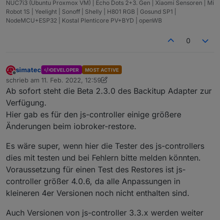
NUC7i3 (Ubuntu Proxmox VM) | Echo Dots 2+3. Gen | Xiaomi Sensoren | Mi
Robot 1S | Yeelight | Sonoff | Shelly | H801 RGB | Gosund SP1 |
NodeMCU+ESP32 | Kostal Plenticore PV+BYD | openWB
0
simatec
DEVELOPER
MOST ACTIVE
Offline
schrieb am
11. Feb. 2022, 12:59
zuletzt editiert von simatec
2. Nov. 2022, 14:03
Ab sofort steht die Beta 2.3.0 des Backitup Adapter zur
Verfügung.
Hier gab es für den js-controller einige größere
Änderungen beim iobroker-restore.
Es wäre super, wenn hier die Tester des js-controllers
dies mit testen und bei Fehlern bitte melden könnten.
Voraussetzung für einen Test des Restores ist js-
controller größer 4.0.6, da alle Anpassungen in
kleineren 4er Versionen noch nicht enthalten sind.
Auch Versionen von js-controller 3.3.x werden weiter