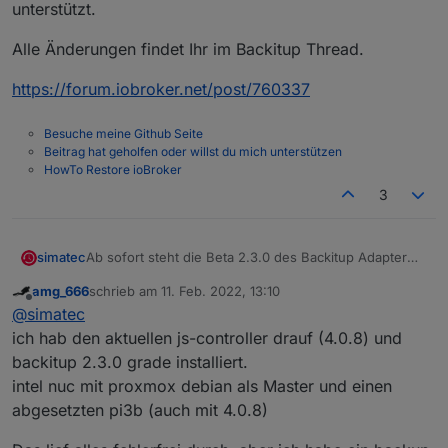
unterstützt.
Alle Änderungen findet Ihr im Backitup Thread.
https://forum.iobroker.net/post/760337
Besuche meine Github Seite
Beitrag hat geholfen oder willst du mich unterstützen
HowTo Restore ioBroker
3
Ab sofort steht die Beta 2.3.0 des Backitup Adapter
simatec
zur Verfügung.
amg_666
schrieb am
11. Feb. 2022, 13:10
Hier gab es für den js-controller einige größere
Es wäre super, wenn hier die Tester des js-controllers
zuletzt editiert von
Offline
@
simatec
Änderungen beim iobroker-restore.
dies mit testen und bei Fehlern bitte melden könnten.
Voraussetzung für einen Test des Restores ist js-
Auch Versionen von js-controller 3.3.x werden weiter
ich hab den aktuellen js-controller drauf (4.0.8) und
controller größer 4.0.6, da alle Anpassungen in
unterstützt.
backitup 2.3.0 grade installiert.
kleineren 4er Versionen noch nicht enthalten sind.
Alle Änderungen findet Ihr im Backitup Thread.
intel nuc mit proxmox debian als Master und einen
abgesetzten pi3b (auch mit 4.0.8)
https://forum.iobroker.net/post/760337