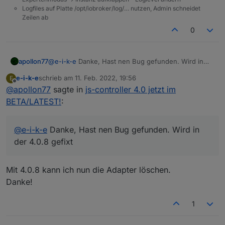
Logfiles auf Platte /opt/iobroker/log/… nutzen, Admin schneidet
Zeilen ab
0
apollon77
@
e-i-k-e
Danke, Hast nen Bug gefunden. Wird in
der 4.0.8 gefixt
e-i-k-e
schrieb am
11. Feb. 2022, 19:56
E
zuletzt editiert von
Offline
@
apollon77
sagte in
js-controller 4.0 jetzt im
BETA/LATEST!
:
@
e-i-k-e
Danke, Hast nen Bug gefunden. Wird in
der 4.0.8 gefixt
Mit 4.0.8 kann ich nun die Adapter löschen.
Danke!
1