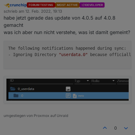
crunchip
FORUM TESTING
MOST ACTIVE
DEVELOPER
Abwesend
schrieb am
12. Feb. 2022, 19:13
zuletzt editiert von
habe jetzt gerade das update von 4.0.5 auf 4.0.8
gemacht
was ich aber nun nicht verstehe, was ist damit gemeint?
The following notifications happened during sync:

- Ignoring Directory 
"userdata.0"
 because officially
umgestiegen von Proxmox auf Unraid
0