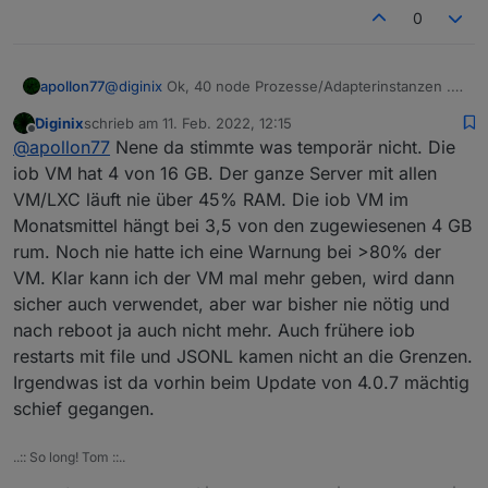
0
@
diginix
Ok, 40 node Prozesse/Adapterinstanzen ..
apollon77
Hut ab :-) Scheinbar wird da irgendwas mit deinen 3
Diginix
schrieb am
11. Feb. 2022, 12:15
GB knapp :-)
@
AlCalzone
schaut mal ob wir noch was bezüglich
zuletzt editiert von
Offline
@
apollon77
Nene da stimmte was temporär nicht. Die
der Datenbank Initialisierung optimieren können
iob VM hat 4 von 16 GB. Der ganze Server mit allen
VM/LXC läuft nie über 45% RAM. Die iob VM im
Monatsmittel hängt bei 3,5 von den zugewiesenen 4 GB
rum. Noch nie hatte ich eine Warnung bei >80% der
VM. Klar kann ich der VM mal mehr geben, wird dann
sicher auch verwendet, aber war bisher nie nötig und
nach reboot ja auch nicht mehr. Auch frühere iob
restarts mit file und JSONL kamen nicht an die Grenzen.
Irgendwas ist da vorhin beim Update von 4.0.7 mächtig
schief gegangen.
..:: So long! Tom ::..