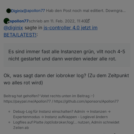
@
apollon77
Hab den Post noch mal editiert. Downgrade
Diginix
auf 4.0.7 hat leider auch nicht geholfen.
apollon77
schrieb am
11. Feb. 2022, 11:40
iobroker@iobroker:/opt/iobroker/log$ iob list i
zuletzt editiert von apollon77
2. Nov. 2022, 12:41
Offline
@
diginix
sagte in
js-controller 4.0 jetzt im
Uncaught Rejection: Error: Connection is closed
Es sind immer fast alle Instanzen grün, vllt noch 4-5
    at close (/opt/iobroker/node_modules/iored
BETA/LATEST!
:
nicht gestartet und dann werden wieder alle rot.
    at Socket.<anonymous> (/opt/iobroker/node_
Danach kann ich direkt iob stop in der CLI machen
    at Object.onceWrapper (events.js:520:26)

Ich mach nochmal ein Update und danach ein reboot.
    at Socket.emit (events.js:400:28)

Es sind immer fast alle Instanzen grün, vllt noch 4-5
    at TCP.<anonymous> (net.js:686:12)

nicht gestartet und dann werden wieder alle rot.
Ok, was sagt dann der iobroker log? (Zu dem Zeitpunkt
wo alles rot wird)
Beitrag hat geholfen? Votet rechts unten im Beitrag :-)
https://paypal.me/Apollon77 / https://github.com/sponsors/Apollon77
Debug-Log für Instanz einschalten? Admin -> Instanzen ->
Expertenmodus -> Instanz aufklappen - Loglevel ändern
Logfiles auf Platte /opt/iobroker/log/… nutzen, Admin schneidet
Zeilen ab