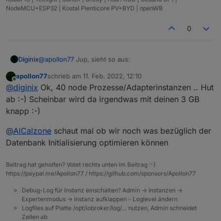
2022-02-11 12:30:34.205 - error: modbus.0 (349
NodeMCU+ESP32 | Kostal Plenticore PV+BYD | openWB
2022-02-11 12:30:34.213 - error: alexa2.0 (349
2022-02-11 12:30:34.222 - error: javascript.0 
0
2022-02-11 12:30:34.247 - error: mqtt.0 (34982
2022-02-11 12:30:34.264 - info: javascript.0 (
2022-02-11 12:30:34.262 - info: backitup.0 (35
@
apollon77
Jup, sieht so aus:
Diginix
2022-02-11 12:30:34.270 - info: simple-api.0 (
2022-02-11 12:30:34.277 - info: admin.0 (34965
apollon77
schrieb am
11. Feb. 2022, 12:10
zuletzt editiert von
2022-02-11 12:30:34.273 - error: mihome-vacuum
Offline
@
diginix
Ok, 40 node Prozesse/Adapterinstanzen .. Hut
Spoiler
2022-02-11 12:30:34.305 - error: ping.0 (34988
ab :-) Scheinbar wird da irgendwas mit deinen 3 GB
2022-02-11 12:30:34.197 - error: sonoff.0 (349
knapp :-)
2022-02-11 12:30:34.325 - warn: influxdb.0 (34
2022-02-11 12:30:34.346 - info: iot.1 (350554)
@
AlCalzone
schaut mal ob wir noch was bezüglich der
Datenbank Initialisierung optimieren können
Beitrag hat geholfen? Votet rechts unten im Beitrag :-)
https://paypal.me/Apollon77 / https://github.com/sponsors/Apollon77
Debug-Log für Instanz einschalten? Admin -> Instanzen ->
Expertenmodus -> Instanz aufklappen - Loglevel ändern
Logfiles auf Platte /opt/iobroker/log/… nutzen, Admin schneidet
Zeilen ab