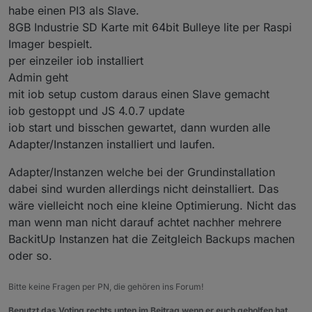
automatisch tun
habe einen PI3 als Slave.
8GB Industrie SD Karte mit 64bit Bulleye lite per Raspi
Imager bespielt.
per einzeiler iob installiert
Admin geht
mit iob setup custom daraus einen Slave gemacht
iob gestoppt und JS 4.0.7 update
iob start und bisschen gewartet, dann wurden alle
Adapter/Instanzen installiert und laufen.
Adapter/Instanzen welche bei der Grundinstallation
dabei sind wurden allerdings nicht deinstalliert. Das
wäre vielleicht noch eine kleine Optimierung. Nicht das
man wenn man nicht darauf achtet nachher mehrere
BackitUp Instanzen hat die Zeitgleich Backups machen
oder so.
Bitte keine Fragen per PN, die gehören ins Forum!
Benutzt das Voting rechts unten im Beitrag wenn er euch geholfen hat.