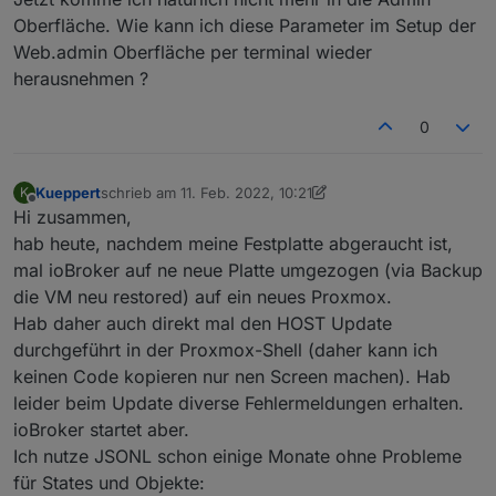
Oberfläche. Wie kann ich diese Parameter im Setup der
Web.admin Oberfläche per terminal wieder
herausnehmen ?
0
Kueppert
schrieb am
11. Feb. 2022, 10:21
K
zuletzt editiert von Kueppert
2. Nov. 2022, 11:30
Offline
Hi zusammen,
hab heute, nachdem meine Festplatte abgeraucht ist,
mal ioBroker auf ne neue Platte umgezogen (via Backup
die VM neu restored) auf ein neues Proxmox.
Hab daher auch direkt mal den HOST Update
durchgeführt in der Proxmox-Shell (daher kann ich
keinen Code kopieren nur nen Screen machen). Hab
leider beim Update diverse Fehlermeldungen erhalten.
ioBroker startet aber.
Ich nutze JSONL schon einige Monate ohne Probleme
für States und Objekte: