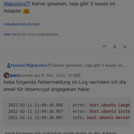
Offline
@
apollon77
Keiner gesehen, naja gibt 3 Issues im
/opt/iobroker/node_modules/
@
frankjoke
/myadapter/
myAdapter.js Zeile 252 und ändere
I added to incompatibility List in first post
Adapter
adapter.objects.getObjectList
in
adapter.getObjectList
.
Videotutorials & mehr
Hier
könnt ihr mich unterstützen.
0
foxriver76
@
apollon77
Keiner gesehen, naja gibt 3 Issues im
Adapter
dskrt
schrieb am
11. Feb. 2022, 10:15
D
zuletzt editiert von Negalein
2. Nov. 2022, 11:57
Offline
habe folgende Fehlermeldung im Log nachdem ich die
email für letsencrypt angegeben habe:
2022-02-11 11:09:38.886  - error:
host.ubuntu
Caught
2022-02-11 11:09:38.887  - error:
host.ubuntu
instan
2022-02-11 11:09:38.887  - info:
host.ubuntu
Restart
Jetzt komme ich natürlich nicht mehr in die Admin