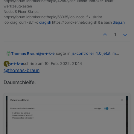
https://forum.iobroker.net/topic/42952/der-kleine-iobroker-linux-
werkzeugkasten
NodeJS Fixer Skript:
https://forum.iobroker.net/topic/68035/iob-node-fix-skript
iob_diag: curl -sLf -o
diag.sh
https://iobroker.net/diag.sh && bash
diag.sh
1
@
e-i-k-e
sagte in
js-controller 4.0 jetzt im
Thomas Braun
BETA/LATEST!
:
e-i-k-e
schrieb am
10. Feb. 2022, 21:44
E
zuletzt editiert von
Offline
@
thomas-braun
Ist dies immer noch nötig?
Dauerschleife:
Nein. Da kannst du auch eine zunächst leere
Hülle andocken. Also alle Adapter
deinstallieren, dann den Slave anbinden,
Adapter auf den Slave schieben.