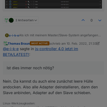
2 Antworten
0
Als ich mit meinem Master/Slave-System angefangen
e-i-k-e
E
bin, war es erforderlich, für jeden Slave den Admin-
Thomas Braun
schrieb am
10. Feb. 2022, 21:33
MOST ACTIVE
Adapter zu installieren.
zuletzt editiert von Thomas Braun
2. O
Online
@
e-i-k-e
sagte in
js-controller 4.0 jetzt im
Ist dies immer noch nötig?
BETA/LATEST!
:
Ist dies immer noch nötig?
Nein. Da kannst du auch eine zunächst leere Hülle
andocken. Also alle Adapter deinstallieren, dann den
Slave anbinden, Adapter auf den Slave schieben.
Linux-Werkzeugkasten: