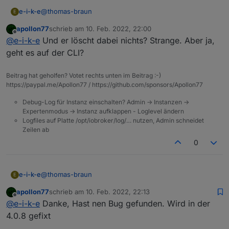
@
thomas-braun
e-i-k-e
E
apollon77
schrieb am
10. Feb. 2022, 22:00
Dauerschleife:
zuletzt editiert von
Offline
@
e-i-k-e
Und er löscht dabei nichts? Strange. Aber ja,
geht es auf der CLI?
Beitrag hat geholfen? Votet rechts unten im Beitrag :-)
https://paypal.me/Apollon77 / https://github.com/sponsors/Apollon77
Debug-Log für Instanz einschalten? Admin -> Instanzen ->
Expertenmodus -> Instanz aufklappen - Loglevel ändern
Logfiles auf Platte /opt/iobroker/log/… nutzen, Admin schneidet
Zeilen ab
0
@
thomas-braun
e-i-k-e
E
apollon77
schrieb am
10. Feb. 2022, 22:13
Dauerschleife:
zuletzt editiert von
Offline
@
e-i-k-e
Danke, Hast nen Bug gefunden. Wird in der
4.0.8 gefixt