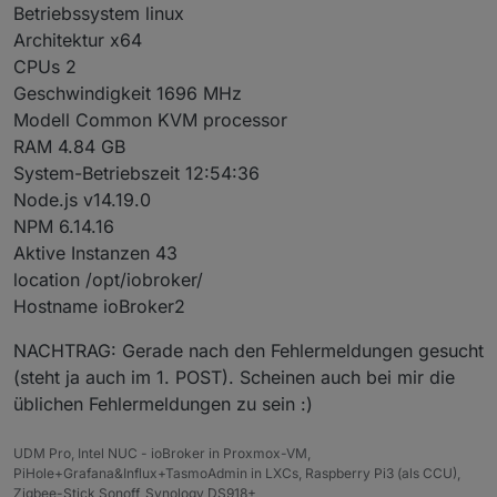
Betriebssystem linux
Architektur x64
CPUs 2
Geschwindigkeit 1696 MHz
Modell Common KVM processor
RAM 4.84 GB
System-Betriebszeit 12:54:36
Node.js v14.19.0
NPM 6.14.16
Aktive Instanzen 43
location /opt/iobroker/
Hostname ioBroker2
NACHTRAG: Gerade nach den Fehlermeldungen gesucht
(steht ja auch im 1. POST). Scheinen auch bei mir die
üblichen Fehlermeldungen zu sein :)
UDM Pro, Intel NUC - ioBroker in Proxmox-VM,
PiHole+Grafana&Influx+TasmoAdmin in LXCs, Raspberry Pi3 (als CCU),
Zigbee-Stick Sonoff, Synology DS918+