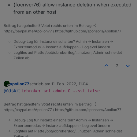
(focriver76) allow instance deletion when executed
from an other host
Beitrag hat geholfen? Votet rechts unten im Beitrag :-)
https://paypal.me/Apollon77 / https://github.com/sponsors/Apollon77
Debug-Log für Instanz einschalten? Admin -> Instanzen ->
Expertenmodus -> Instanz aufklappen - Loglevel ändern
Logfiles auf Platte /opt/iobroker/log/… nutzen, Admin schneidet
Zeilen ab
2
apollon77
schrieb am
11. Feb. 2022, 11:04
zuletzt editiert von
Offline
@
dskrt
iobroker set admin.0 --ssl false
Beitrag hat geholfen? Votet rechts unten im Beitrag :-)
https://paypal.me/Apollon77 / https://github.com/sponsors/Apollon77
Debug-Log für Instanz einschalten? Admin -> Instanzen ->
Expertenmodus -> Instanz aufklappen - Loglevel ändern
Logfiles auf Platte /opt/iobroker/log/… nutzen, Admin schneidet
Zeilen ab