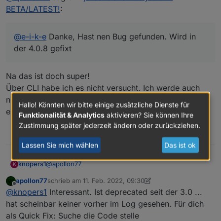
BETA/LATEST!
:
@
e-i-k-e
Danke, Hast nen Bug gefunden. Wird in
der 4.0.8 gefixt
Na das ist doch super!
Über CLI habe ich es nicht versucht. Ich werde auch
nun auf den fix warten und anschließend berichten, ob
Hallo! Könnten wir bitte einige zusätzliche Dienste für
es funktioniert. :)
Funktionalität & Analytics
aktivieren? Sie können Ihre
Zustimmung später jederzeit ändern oder zurückziehen.
1
Lassen Sie mich wählen
Das ist ok
@
apollon77
knopers1
K
apollon77
schrieb am
11. Feb. 2022, 09:30
der js.controller über die Version 3.3.22 legt leider
zuletzt editiert von apollon77
2. Nov. 2022, 10:36
Offline
@
knopers1
Interessant. Ist deprecated seit der 3.0 ...
den KM.200 Adapter flach.
Nach Update werden keine Datenpunkte aktualisiert,
hat scheinbar keiner vorher im Log gesehen. Für dich
obwohl der Adapter verbunden ist.
als Quick Fix: Suche die Code stelle
Zurück auf die V3.3.22, und der KM.200 läuft erneut.
Die letze funktionierende Version des js.controllers