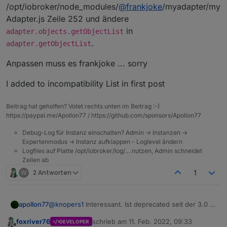
/opt/iobroker/node_modules/
@
frankjoke
/myadapter/my
brachte bereits eine Warnmeldung:
Ein Issues ist bereits geöffnet:
Adapter.js Zeile 252 und ändere
https://github.com/frankjoke/ioBroker.km200/issues/
in
adapter.objects.getObjectList
69
2022-02-09 05:25:11.374 - info: host.raspber
.
adapter.getObjectList
Mit dem alten js.controller läuft der KM.200 Adapter
2022-02-09 05:25:13.274 - info: km200.0 (561
Anpassen muss es frankjoke ... sorry
wenigstens weiter. Kannst Du Apollon77 da etwas
anpassen?
I added to incompatibility List in first post
Gruß Lukas
Beitrag hat geholfen? Votet rechts unten im Beitrag :-)
https://paypal.me/Apollon77 / https://github.com/sponsors/Apollon77
Debug-Log für Instanz einschalten? Admin -> Instanzen ->
Expertenmodus -> Instanz aufklappen - Loglevel ändern
Logfiles auf Platte /opt/iobroker/log/… nutzen, Admin schneidet
Zeilen ab
W
2 Antworten
1
@
knopers1
Interessant. Ist deprecated seit der 3.0 ...
apollon77
hat scheinbar keiner vorher im Log gesehen. Für
foxriver76
schrieb am
11. Feb. 2022, 09:33
DEVELOPER
dich als Quick Fix: Suche die Code stelle
Anpassen muss es frankjoke ... sorry
zuletzt editiert von