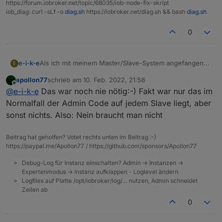
https://forum.iobroker.net/topic/68035/iob-node-fix-skript
iob_diag: curl -sLf -o
diag.sh
https://iobroker.net/diag.sh && bash
diag.sh
0
Als ich mit meinem Master/Slave-System angefangen
e-i-k-e
E
bin, war es erforderlich, für jeden Slave den Admin-
apollon77
schrieb am
10. Feb. 2022, 21:58
Adapter zu installieren.
zuletzt editiert von
Offline
@
e-i-k-e
Das war noch nie nötig:-) Fakt war nur das im
Ist dies immer noch nötig?
Normalfall der Admin Code auf jedem Slave liegt, aber
sonst nichts. Also: Nein braucht man nicht
Beitrag hat geholfen? Votet rechts unten im Beitrag :-)
https://paypal.me/Apollon77 / https://github.com/sponsors/Apollon77
Debug-Log für Instanz einschalten? Admin -> Instanzen ->
Expertenmodus -> Instanz aufklappen - Loglevel ändern
Logfiles auf Platte /opt/iobroker/log/… nutzen, Admin schneidet
Zeilen ab
0