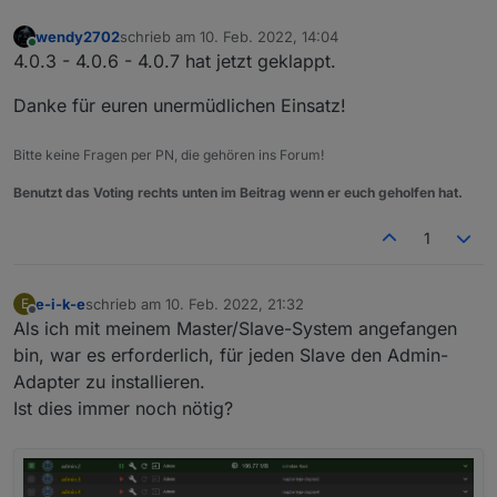
wendy2702
schrieb am
10. Feb. 2022, 14:04
zuletzt editiert von
Online
4.0.3 - 4.0.6 - 4.0.7 hat jetzt geklappt.
Danke für euren unermüdlichen Einsatz!
Bitte keine Fragen per PN, die gehören ins Forum!
Benutzt das Voting rechts unten im Beitrag wenn er euch geholfen hat.
1
e-i-k-e
schrieb am
10. Feb. 2022, 21:32
E
zuletzt editiert von
Offline
Als ich mit meinem Master/Slave-System angefangen
bin, war es erforderlich, für jeden Slave den Admin-
Adapter zu installieren.
Ist dies immer noch nötig?