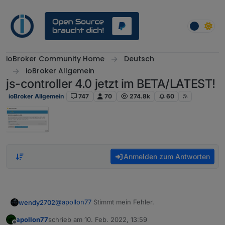
Weiter zum Inhalt
ioBroker Community Home
Deutsch
ioBroker Allgemein
js-controller 4.0 jetzt im BETA/LATEST!
ioBroker Allgemein
747
70
274.8k
60
Anmelden zum Antworten
@
apollon77
Stimmt mein Fehler.
wendy2702
apollon77
schrieb am
10. Feb. 2022, 13:59
Macht es sinn zum testen zuerst auf 4.0.6 und
zuletzt editiert von