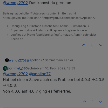
Offline
@
wendy2702
Das kannst du gern tun
dann auf 4.0.7 um zu sehen ob der fix wirkt?
Beitrag hat geholfen? Votet rechts unten im Beitrag :-)
https://paypal.me/Apollon77 / https://github.com/sponsors/Apollon77
Debug-Log für Instanz einschalten? Admin -> Instanzen ->
Expertenmodus -> Instanz aufklappen - Loglevel ändern
Logfiles auf Platte /opt/iobroker/log/… nutzen, Admin schneidet
Zeilen ab
0
@
apollon77
Stimmt mein Fehler.
wendy2702
bommel_030
schrieb am
10. Feb. 2022, 13:59
B
Macht es sinn zum testen zuerst auf 4.0.6 und
zuletzt editiert von
Offline
@
wendy2702
@
apollon77
dann auf 4.0.7 um zu sehen ob der fix wirkt?
Hat bei einem Slave auch das Problem bei 4.0.4 ->4.0.5
->4.0.6.
Von 4.0.6 auf 4.0.7 ging es fehlerfrei.
1