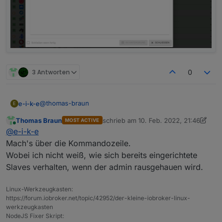
3 Antworten
0
@
thomas-braun
e-i-k-e
E
Thomas Braun
schrieb am
10. Feb. 2022, 21:46
MOST ACTIVE
Dauerschleife:
zuletzt editiert von Thomas Braun
2. O
Online
@
e-i-k-e
Mach's über die Kommandozeile.
Wobei ich nicht weiß, wie sich bereits eingerichtete
Slaves verhalten, wenn der admin rausgehauen wird.
Linux-Werkzeugkasten:
https://forum.iobroker.net/topic/42952/der-kleine-iobroker-linux-
werkzeugkasten
NodeJS Fixer Skript: