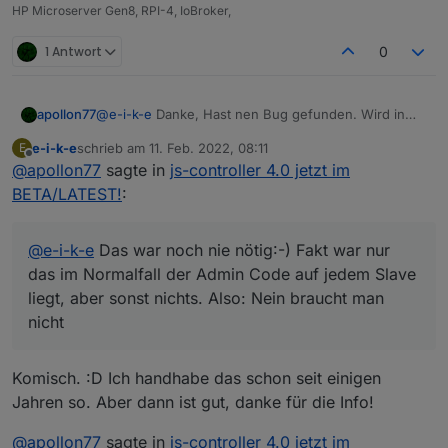
HP Microserver Gen8, RPI-4, IoBroker,
1 Antwort
0
apollon77
@
e-i-k-e
Danke, Hast nen Bug gefunden. Wird in
der 4.0.8 gefixt
e-i-k-e
schrieb am
11. Feb. 2022, 08:11
E
zuletzt editiert von
Offline
@
apollon77
sagte in
js-controller 4.0 jetzt im
BETA/LATEST!
:
@
e-i-k-e
Das war noch nie nötig:-) Fakt war nur
das im Normalfall der Admin Code auf jedem Slave
liegt, aber sonst nichts. Also: Nein braucht man
nicht
Komisch. :D Ich handhabe das schon seit einigen
Jahren so. Aber dann ist gut, danke für die Info!
@
apollon77
sagte in
js-controller 4.0 jetzt im