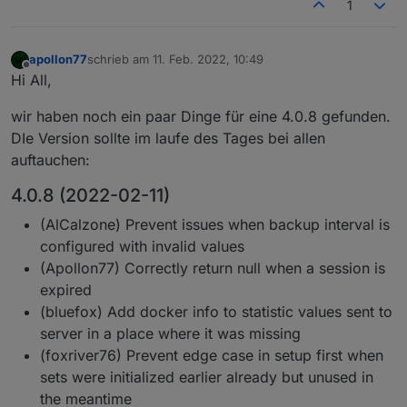
1
apollon77
schrieb am
11. Feb. 2022, 10:49
zuletzt editiert von
Offline
Hi All,
wir haben noch ein paar Dinge für eine 4.0.8 gefunden.
DIe Version sollte im laufe des Tages bei allen
auftauchen:
4.0.8 (2022-02-11)
(AlCalzone) Prevent issues when backup interval is
configured with invalid values
(Apollon77) Correctly return null when a session is
expired
(bluefox) Add docker info to statistic values sent to
server in a place where it was missing
(foxriver76) Prevent edge case in setup first when
sets were initialized earlier already but unused in
the meantime