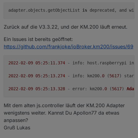
adapter.objects.getObjectList 
is
 deprecated, and wil
Zurück auf die V3.3.22, und der KM.200 läuft erneut.
Ein Issues ist bereits geöffnet:
https://github.com/frankjoke/ioBroker.km200/issues/69
2022
-
02
-
09
05
:
25
:
11.374
 - 
info
: host.
raspberrypi
 ins
2022
-
02
-
09
05
:
25
:
13.274
 - 
info
: km200
.0
 (
5617
) start
2022
-
02
-
09
05
:
25
:
13.328
 - 
error
: km200
.0
 (
5617
) 
Adap
Mit dem alten js.controller läuft der KM.200 Adapter
wenigstens weiter. Kannst Du Apollon77 da etwas
anpassen?
Gruß Lukas