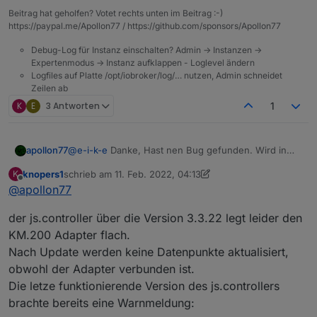
Beitrag hat geholfen? Votet rechts unten im Beitrag :-)
https://paypal.me/Apollon77 / https://github.com/sponsors/Apollon77
Debug-Log für Instanz einschalten? Admin -> Instanzen ->
Expertenmodus -> Instanz aufklappen - Loglevel ändern
Logfiles auf Platte /opt/iobroker/log/… nutzen, Admin schneidet
Zeilen ab
K
E
3 Antworten
1
apollon77
@
e-i-k-e
Danke, Hast nen Bug gefunden. Wird in
der 4.0.8 gefixt
knopers1
schrieb am
11. Feb. 2022, 04:13
K
zuletzt editiert von knopers1
2. Nov. 2022, 05:17
Offline
@
apollon77
der js.controller über die Version 3.3.22 legt leider den
KM.200 Adapter flach.
Nach Update werden keine Datenpunkte aktualisiert,
obwohl der Adapter verbunden ist.
Die letze funktionierende Version des js.controllers
brachte bereits eine Warnmeldung: