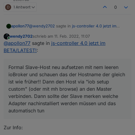
D
1 Antwort
0
@
wendy2702
sagte in
js-controller 4.0 jetzt im
apollon77
BETA/LATEST!
:
wendy2702
schrieb am
11. Feb. 2022, 11:07
zuletzt editiert von
Online
Sollte die oder 4.0.6 schon im latest sichtbar
@
apollon77
sagte in
js-controller 4.0 jetzt im
sein?
BETA/LATEST!
:
Naja eher die 4.0.7 inzwischen :-) Aber ja ... sollte
eins von beiden. Ggf
iob update
Formal Slave-Host neu aufsetzen mit nem leeren
Noch ne Frage. Wie läuft unter JS4.x ein
ioBroker und schauen das der Hostname der gleich
Restore eines Slaves?
Wie auch unter 3.3.22 :-)
ist wie früher!! Dann den Host via "iob setup
custom" (oder mit mh browse) an den Master
Das bringt eher die Frage nach generell dem Restore
verbinden. Dann sollte der Slave merken welche
einen slaves auf denke ich :-)
Adapter nachinstalliert werden müssen und das
Formal Slave-Host neu aufsetzen mit nem leeren
ioBroker und schauen das der Hostname der gleich
automatisch tun
ist wie früher!! Dann den Host via "iob setup
custom" (oder mit mh browse) an den Master
verbinden. Dann sollte der Slave merken welche
Zur Info:
Adapter nachinstalliert werden müssen und das