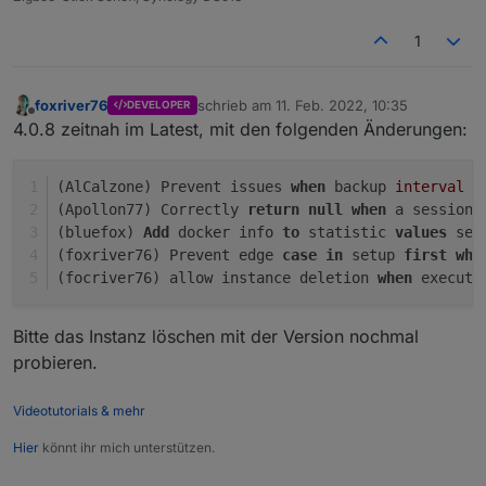
1
foxriver76
schrieb am
11. Feb. 2022, 10:35
DEVELOPER
zuletzt editiert von
Offline
4.0.8 zeitnah im Latest, mit den folgenden Änderungen:
(AlCalzone) Prevent issues 
when
 backup 
interval
i
(Apollon77) Correctly 
return
null
when
 a session 
(bluefox) 
Add
 docker info 
to
 statistic 
values
 sen
(foxriver76) Prevent edge 
case
in
 setup 
first
whe
(focriver76) allow instance deletion 
when
 execute
Bitte das Instanz löschen mit der Version nochmal
probieren.
Videotutorials & mehr
Hier
könnt ihr mich unterstützen.