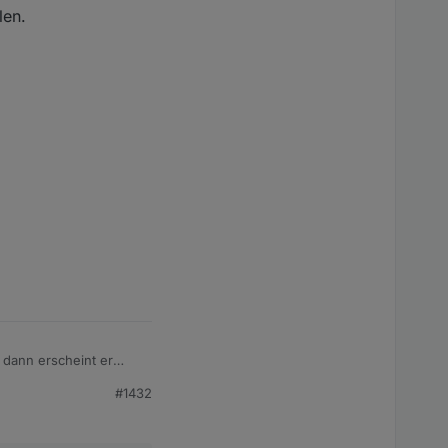
len.
 dann erscheint er
her ja auch schon mal
#1432