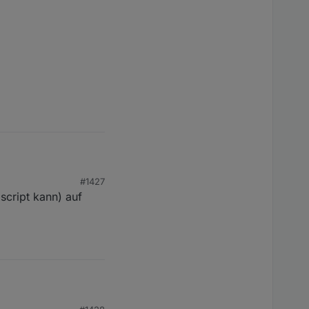
#1427
script kann) auf
te unter
s gibt hier aktuell 3