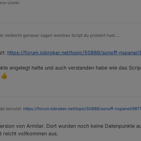
ace-ui/wiki
r vielleicht genauer sagen welches Script du probiert hast.
n Einstellungen noch einmal neu gestartet?
zt:
https://forum.iobroker.net/topic/50888/sonoff-nspanel
kte angelegt hatte und auch verstanden habe wie das Script
.
ipt benutzt:
https://forum.iobroker.net/topic/50888/sonoff-nspanel/9
Datenpunkte angelegt hatte und auch verstanden habe wie das Script ge
ert.
 Version von Armilar. Dort wurden noch keine Datenpunkte a
nd reicht vollkommen aus.