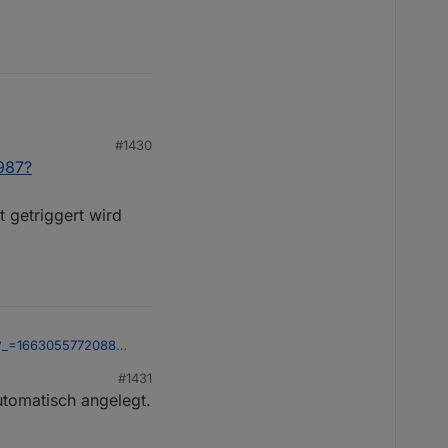
#1430
/987?
 getriggert wird
87?_=1663055772088
triggert wird kann
#1431
utomatisch angelegt.