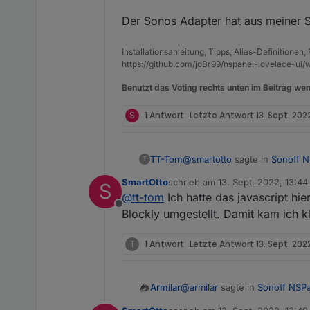
Der Sonos Adapter hat aus meiner S
Installationsanleitung, Tipps, Alias-Definitionen
https://github.com/joBr99/nspanel-lovelace-ui/w
Benutzt das Voting rechts unten im Beitrag wen
S
1 Antwort
Letzte Antwort
13. Sept. 202
@
smartotto
sagte in
Sonoff N
TT-Tom
T
SmartOtto
schrieb am
13. Sept. 2022, 13:44
S
zuletzt editiert von
@
tt-tom
Ich hatte das javascript hi
Dein Script habe ich entsp
Offline
0_userdata.0.Abfallkalende
Blockly umgestellt. Damit kam ich kla
Hallo, rein aus Interesse wel
Was mache ich falsch?
Versionen, die letzte hatte i
T
1 Antwort
Letzte Antwort
13. Sept. 2022
@
armilar
sagte in
Sonoff NSP
Armilar