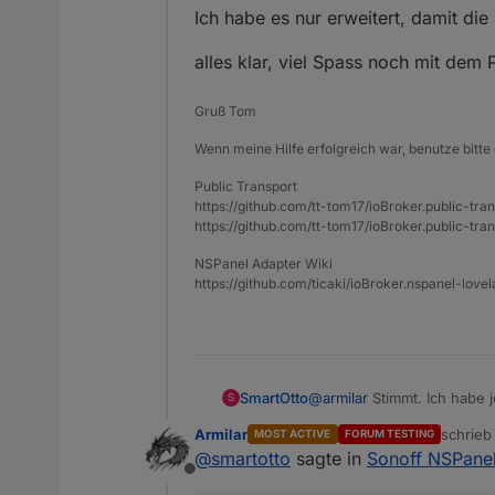
Ich habe es nur erweitert, damit di
alles klar, viel Spass noch mit dem 
Gruß Tom
Wenn meine Hilfe erfolgreich war, benutze bitte 
Public Transport
https://github.com/tt-tom17/ioBroker.public-tra
https://github.com/tt-tom17/ioBroker.public-tran
NSPanel Adapter Wiki
https://github.com/ticaki/ioBroker.nspanel-lovel
SmartOtto
@
armilar
Stimmt. Ich habe 
S
auch in der ioBroker Spoti
Armilar
schrie
MOST ACTIVE
FORUM TESTING
gemacht und heute morgen w
zuletzt 
@
smartotto
sagte in
Sonoff NSPane
Offline