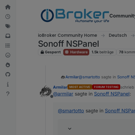
Weiter zum Inhalt
Communit
ioBroker Community Home
Deutsch
Sonoff NSPanel
Gesperrt
Hardware
1.5k
beiträge
78
komme
@
smartotto
sagte in
Sonoff N
Armilar
Armilar
schrie
MOST ACTIVE
FORUM TESTING
zuletzt 
@
armilar
sagte in
Sonoff NSPanel
:
@
niiccooo1
Ja, ich nutze au
Offline
Hmm, das sieht mein Adapter 
@
smartotto
sagte in
Sonoff NSPa