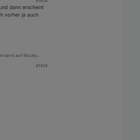
#1428
und dann erscheint
ch vorher ja auch
spielt, hat es keinen
nos Geräte.
u einem Sonos
r Verfügung, selbst
pt kann) auf Blockly
#1429