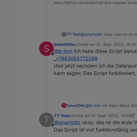
https://github.com/ticaki/ioBroker.nspanel-lovel
TT-Tom
@
smartotto
okay, kannst du mi
T
hattest du das Script nach de
SmartOtto
schrieb am
13. Sept. 2022, 14:20
S
zuletzt editiert von
@
tt-tom
Ich habe diese Script benut
Offline
_=1663055772088
Und jetzt nachdem ich die Datenpun
kann sagen: Das Script funktioniert
SmartOtto
@
tt-tom
Ich habe diese Scr
S
Und jetzt nachdem ich die 
TT-Tom
schrieb am
13. Sept. 2022, 14:33
T
sagen: Das Script funktioni
zuletzt editiert von TT-Tom
Terrasse ist ein SonosOne
@
smartotto
okay, das ist die erste
Offline
Das Script ist voll funktionsfähig u