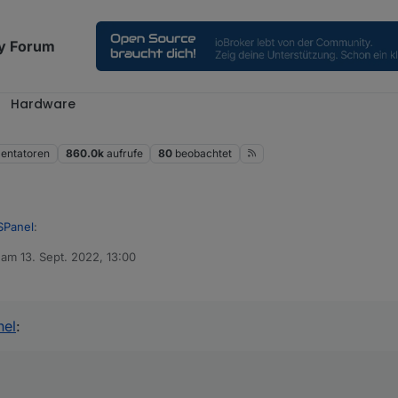
y Forum
Hardware
ntatoren
860.0k
aufrufe
80
beobachtet
SPanel
:
b am
13. Sept. 2022, 13:00
editiert von
ch den Spotify Adapter. Und nein. Dieser erkennt leider nicht die Sonos
aber anders...
nel
: