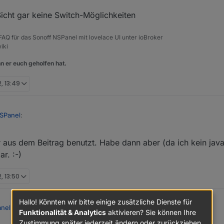
icht gar keine Switch-Möglichkeiten
, FAQ für das Sonoff NSPanel mit lovelace UI unter ioBroker
iki
n er euch geholfen hat.
2, 13:49
SPanel
:
er aus dem Beitrag benutzt. Habe dann aber (da ich kein java
rechend angepasst und starte es. Allerdings legt es mir keine Datenpunk
r an.
r. :-)
ches Javascript hast du genutzt? aus der FAQ oder hier aus dem Beitrag. E
ch bereitgestellt, darum meine Nachfrage.
, 13:50
Hallo! Könnten wir bitte einige zusätzliche Dienste für
anel
:
Funktionalität & Analytics
aktivieren? Sie können Ihre
Zustimmung später jederzeit ändern oder zurückziehen.