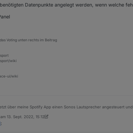
e benötigten Datenpunkte angelegt werden, wenn welche feh
Panel
das Voting unten rechts im Beitrag
nsport
sport/wiki
ace-ui/wiki
jetzt über meine Spotify App einen Sonos Lautsprecher angesteuert und
fy Adapter Liste. -- Aber scheinbar nur temporär, denn das hatte ich vor
b am
13. Sept. 2022, 15:12
ar er nicht in der Liste.
editiert von Armilar
l
: