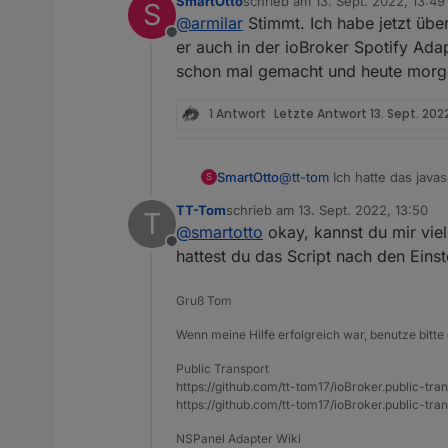
SmartOtto
schrieb am
13. Sept. 2022, 13:49
S
zuletzt editiert von
@
armilar
Stimmt. Ich habe jetzt übe
@
smartotto
sagte in
Sonoff
Offline
er auch in der ioBroker Spotify Adap
Der Sonos ist aber im Spotify
schon mal gemacht und heute morgen
@
niiccooo1
Ja, ich nutze
relevanten Datenpunkt mehr 
Mit anderen Worten. Man kann
1 Antwort
Letzte Antwort
13. Sept. 2022
switchen.
Hmm, das sieht mein Adapte
Im Alexa2-Adapter ist es ähnl
wenn eine Alexa-Funktion integ
Der Sonos Adapter hat aus me
SmartOtto
@
tt-tom
Ich hatte das javas
S
umgestellt. Damit kam ich kl
TT-Tom
schrieb am
13. Sept. 2022, 13:50
T
zuletzt editiert von
@
smartotto
okay, kannst du mir viel
Offline
hattest du das Script nach den Eins
Gruß Tom
Wenn meine Hilfe erfolgreich war, benutze bitte 
Public Transport
https://github.com/tt-tom17/ioBroker.public-tra
https://github.com/tt-tom17/ioBroker.public-tran
NSPanel Adapter Wiki