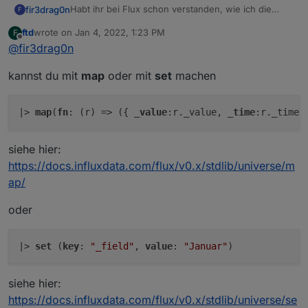
Habt ihr bei Flux schon verstanden, wie ich die
fir3drag0n
F
Namen von Datenreihen ändern kann?
ftd
wrote on
Jan 4, 2022, 1:23 PM
F
Also zB adapter0.wert1.januar zu Januar ändern?
last edited by
Offline
@
fir3drag0n
Und falls ja wie sieht da die Abfrage als Code
kannst du mit
map
oder mit
set
machen
beispielhaft aus? Früher ging es wohl mit Alias by,
aber ich habe es damit bisher noch nicht
hinbekommen. Für Tipps bin ich dankbar!
|> 
map
(
fn
: (r) => ({ 
_value
:r._value, 
_time
:r._time,
siehe hier:
https://docs.influxdata.com/flux/v0.x/stdlib/universe/m
ap/
oder
|> 
set
 (
key
: 
"_field"
, 
value
: 
"Januar"
siehe hier:
https://docs.influxdata.com/flux/v0.x/stdlib/universe/se