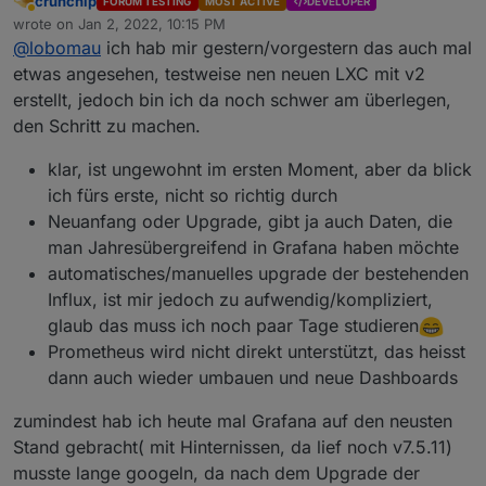
crunchip
FORUM TESTING
MOST ACTIVE
DEVELOPER
Away
wrote on
Jan 2, 2022, 10:15 PM
last edited by
@
lobomau
ich hab mir gestern/vorgestern das auch mal
etwas angesehen, testweise nen neuen LXC mit v2
erstellt, jedoch bin ich da noch schwer am überlegen,
den Schritt zu machen.
klar, ist ungewohnt im ersten Moment, aber da blick
ich fürs erste, nicht so richtig durch
Neuanfang oder Upgrade, gibt ja auch Daten, die
man Jahresübergreifend in Grafana haben möchte
automatisches/manuelles upgrade der bestehenden
Influx, ist mir jedoch zu aufwendig/kompliziert,
glaub das muss ich noch paar Tage studieren
Prometheus wird nicht direkt unterstützt, das heisst
dann auch wieder umbauen und neue Dashboards
zumindest hab ich heute mal Grafana auf den neusten
Stand gebracht( mit Hinternissen, da lief noch v7.5.11)
musste lange googeln, da nach dem Upgrade der