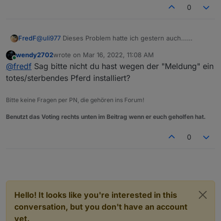
Viele Grüße!
0
FredF
@
uli977
Dieses Problem hatte ich gestern auch...
Anscheinend kommt diese Fehlermeldung durch Debian
wendy2702
wrote on
Mar 16, 2022, 11:08 AM
11. Mit Debian 10 hat es dann geklappt...
last edited by
Online
@
fredf
Sag bitte nicht du hast wegen der "Meldung" ein
totes/sterbendes Pferd installiert?
Bitte keine Fragen per PN, die gehören ins Forum!
Benutzt das Voting rechts unten im Beitrag wenn er euch geholfen hat.
0
Hello! It looks like you're interested in this
conversation, but you don't have an account
yet.