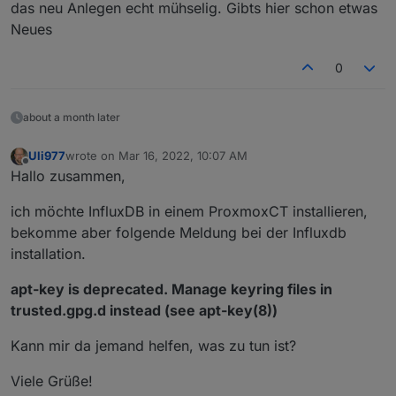
das neu Anlegen echt mühselig. Gibts hier schon etwas
Neues
0
about a month later
Uli977
wrote on
Mar 16, 2022, 10:07 AM
last edited by
Offline
Hallo zusammen,
ich möchte InfluxDB in einem ProxmoxCT installieren,
bekomme aber folgende Meldung bei der Influxdb
installation.
apt-key is deprecated. Manage keyring files in
trusted.gpg.d instead (see apt-key(8))
Kann mir da jemand helfen, was zu tun ist?
Viele Grüße!