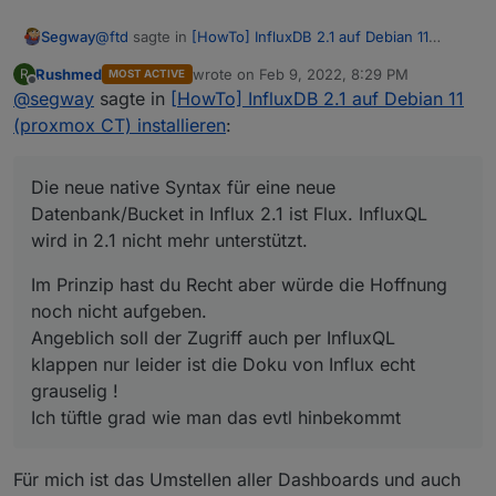
@
ftd
sagte in
[HowTo] InfluxDB 2.1 auf Debian 11
Segway
(proxmox CT) installieren
:
Rushmed
wrote on
Feb 9, 2022, 8:29 PM
R
MOST ACTIVE
last edited by
Offline
@
segway
sagte in
@
docgame
[HowTo] InfluxDB 2.1 auf Debian 11
Ahh, moment...
(proxmox CT) installieren
:
Du hast einen neuen Container erstellt. Du hast
Die neue native Syntax für eine
neue
InfluxDB
2
.x installiert. Du möchtest InfluxQL
Datenbank/Bucket in Influx 2.1 ist Flux. InfluxQL
Syntax nutzen --> das funktioniert nicht
Die neue native Syntax für eine neue
Im Prinzip hast du Recht aber würde die Hoffnung
wird in 2.1 nicht mehr unterstützt.
Datenbank/Bucket in Influx 2.1 ist Flux. InfluxQL
noch nicht aufgeben.
Angeblich soll der Zugriff auch per InfluxQL klappen
wird in 2.1 nicht mehr unterstützt.
nur leider ist die Doku von Influx echt grauselig !
Ich tüftle grad wie man das evtl hinbekommt :-)
Im Prinzip hast du Recht aber würde die Hoffnung
noch nicht aufgeben.
Angeblich soll der Zugriff auch per InfluxQL
klappen nur leider ist die Doku von Influx echt
grauselig !
Ich tüftle grad wie man das evtl hinbekommt
Für mich ist das Umstellen aller Dashboards und auch