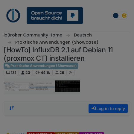
Skip to content
ioBroker Community Home
Deutsch
Praktische Anwendungen (Showcase)
[HowTo] InfluxDB 2.1 auf Debian 11
(proxmox CT) installieren
Praktische Anwendungen (Showcase)
131
23
44.1k
29
Log in to reply