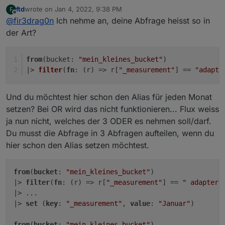
Datenreihen?
bevorzugen.
ftd
wrote on
Jan 4, 2022, 9:38 PM
F
Per regex overrides hab ich es inzwischen auch
last edited by
Offline
@
fir3drag0n
Ich nehme an, deine Abfrage heisst so in
hinbekommen in grafana
der Art?
from
(bucket: 
"mein_kleines_bucket"
)
|> 
filter
(
fn
: (
r
) =>
 r[
"_measurement"
] == 
"adapte
Und du möchtest hier schon den Alias für jeden Monat
setzen? Bei OR wird das nicht funktionieren... Flux weiss
ja nun nicht, welches der 3 ODER es nehmen soll/darf.
Du musst die Abfrage in 3 Abfragen aufteilen, wenn du
hier schon den Alias setzen möchtest.
from
(
bucket
: 
"mein_kleines_bucket"
)

|> 
filter
(
fn
: (r) => r[
"_measurement"
] == 
" adapter0
|> ...

|> 
set
 (
key
: 
"_measurement"
, 
value
: 
"Januar"
)

from
(
bucket
: 
"mein_kleines_bucket"
)
