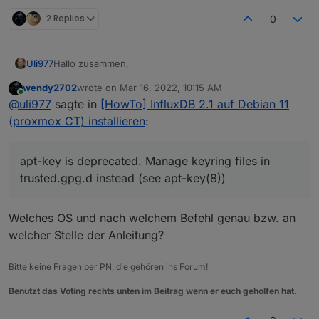
2 Replies
0
Hallo zusammen,
Uli977
wendy2702
wrote on
Mar 16, 2022, 10:15 AM
ich möchte InfluxDB in einem ProxmoxCT installieren,
last edited by
Online
@
uli977
sagte in
[HowTo] InfluxDB 2.1 auf Debian 11
bekomme aber folgende Meldung bei der Influxdb
installation.
apt-key is deprecated. Manage keyring files in
(proxmox CT) installieren
:
trusted.gpg.d instead (see apt-key(8))
Kann mir da jemand helfen, was zu tun ist?
apt-key is deprecated. Manage keyring files in
Viele Grüße!
trusted.gpg.d instead (see apt-key(8))
Welches OS und nach welchem Befehl genau bzw. an
welcher Stelle der Anleitung?
Bitte keine Fragen per PN, die gehören ins Forum!
Benutzt das Voting rechts unten im Beitrag wenn er euch geholfen hat.