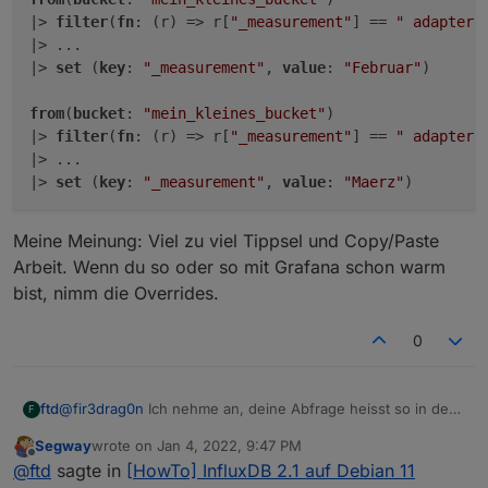
|> 
filter
(
fn
: (r) => r[
"_measurement"
] == 
" adapter0
|> ...

|> 
set
 (
key
: 
"_measurement"
, 
value
: 
"Februar"
)

from
(
bucket
: 
"mein_kleines_bucket"
)

|> 
filter
(
fn
: (r) => r[
"_measurement"
] == 
" adapter0
|> ...

|> 
set
 (
key
: 
"_measurement"
, 
value
: 
"Maerz"
Meine Meinung: Viel zu viel Tippsel und Copy/Paste
Arbeit. Wenn du so oder so mit Grafana schon warm
bist, nimm die Overrides.
0
@
fir3drag0n
Ich nehme an, deine Abfrage heisst so in der
ftd
F
Art?
Segway
wrote on
Jan 4, 2022, 9:47 PM
from(bucket: "mein_kleines_bucket")

last edited by
Offline
@
ftd
sagte in
[HowTo] InfluxDB 2.1 auf Debian 11