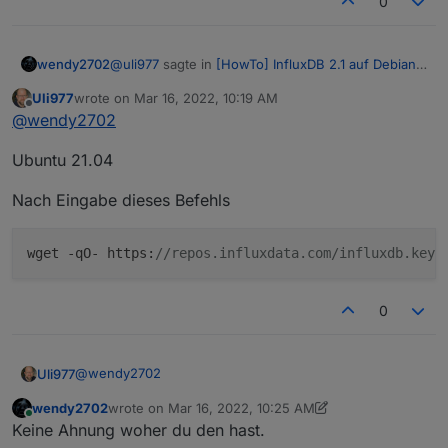
0
@
uli977
sagte in
[HowTo] InfluxDB 2.1 auf Debian
wendy2702
11 (proxmox CT) installieren
:
Uli977
wrote on
Mar 16, 2022, 10:19 AM
last edited by
Offline
apt-key is deprecated. Manage keyring files
@
wendy2702
in trusted.gpg.d instead (see apt-key(8))
Welches OS und nach welchem Befehl genau
Ubuntu 21.04
bzw. an welcher Stelle der Anleitung?
Nach Eingabe dieses Befehls
wget -qO- https:
//repos.influxdata.com/influxdb.key 
0
@
wendy2702
Uli977
wendy2702
wrote on
Mar 16, 2022, 10:25 AM
Ubuntu 21.04
last edited by wendy2702
Mar 16, 2022, 11:26 AM
Online
Keine Ahnung woher du den hast.