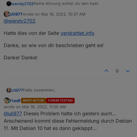
Keine Ahnung woher du den hast.
wendy2702
Uli977
wrote on
Mar 16, 2022, 10:37 AM
Der steht weder auf Seite 1 dieser Anleitung noch
last edited by
Offline
@
wendy2702
in der offiziellen Influx Anleitung.
Das hier aus der
Offiziellen Anleitung
:
Hatte dies von der Seite
verdrahtet.info
wget -qO- https://repos.influxdata.com/inf
Danke, so wie von dir beschrieben geht es!
export DISTRIB_ID=$(lsb_release -si); expo
Ist das was auf Seite 1 beschrieben steht
echo "deb [signed-by=/etc/apt/trusted.gpg.
Danke! Danke!
0
Hallo zusammen,
Uli977
FredF
MOST ACTIVE
FORUM TESTING
ich möchte InfluxDB in einem ProxmoxCT installieren,
Online
wrote on
Mar 16, 2022, 11:00 AM
bekomme aber folgende Meldung bei der Influxdb
last edited by
@
uli977
Dieses Problem hatte ich gestern auch...
installation.
apt-key is deprecated. Manage keyring files in
trusted.gpg.d instead (see apt-key(8))
Anscheinend kommt diese Fehlermeldung durch Debian
Kann mir da jemand helfen, was zu tun ist?
11. Mit Debian 10 hat es dann geklappt...