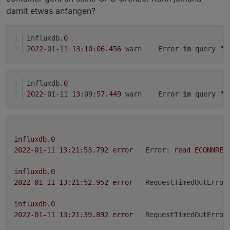
kein Upgrade des vorhandenen Containers
seine RAM-Grenze gebracht und der SWAP ging
starten, influxdb-Adapter darauf umstellen, um
damit etwas anfangen?
an100%. Hat sich aber wieder beruhigt:
alte Daten nachzuschauen, wenn es mal sein
müsste (noch nicht ausprobiert).
influxdb
.0
2022
-01-
11
13
:
10
:
06.456
	warn	Error 
in
 query 
"f
influxdb
.0
2022
-01-
11
13
:09:
57.449
	warn	Error 
in
 query 
"f
influxdb.0
2022-01-11 13:21:53.792	
error
Error:
read
ECONNRES
influxdb.0
2022-01-11 13:21:52.952	
error
RequestTimedOutError
influxdb.0
2022-01-11 13:21:39.892	
error
RequestTimedOutError