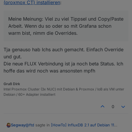
Und du möchtest hier schon den Alias für jeden Monat
(proxmox CT) installieren
:
setzen? Bei OR wird das nicht funktionieren... Flux weiss ja
nun nicht, welches der 3 ODER es nehmen soll/darf. Du
from(bucket: "mein_kleines_bucket")

musst die Abfrage in 3 Abfragen aufteilen, wenn du hier
|> filter(fn: (r) => r["_measurement"] == " adapt
Meine Meinung: Viel zu viel Tippsel und Copy/Paste
Meine Meinung: Viel zu viel Tippsel und Copy/Paste Arbeit.
schon den Alias setzen möchtest.
|> ...

Arbeit. Wenn du so oder so mit Grafana schon
Wenn du so oder so mit Grafana schon warm bist, nimm die
|> set (key: "_measurement", value: "Januar")

warm bist, nimm die Overrides.
Overrides.
from(bucket: "mein_kleines_bucket")

|> filter(fn: (r) => r["_measurement"] == " adapt
Tja genauso hab Ichs auch gemacht. Einfach Override
|> ...

und gut.
|> set (key: "_measurement", value: "Februar")

Die neue FLUX Verbindung ist ja noch beta Status. Ich
from(bucket: "mein_kleines_bucket")

hoffe das wird noch was ansonsten mpfh
|> filter(fn: (r) => r["_measurement"] == " adapt
|> ...

Gruß Dirk
Intel Proxmox Cluster (3x NUC) mit Debian & Proxmox / IoB als VM unter
Debian / 60+ Adapter installiert
0
@
ftd
sagte in
[HowTo] InfluxDB 2.1 auf Debian 11
Segway
(proxmox CT) installieren
: