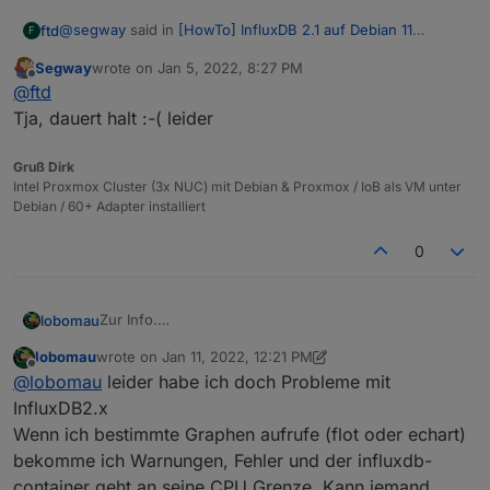
@
segway
said in
[HowTo] InfluxDB 2.1 auf Debian 11
ftd
F
(proxmox CT) installieren
:
Segway
wrote on
Jan 5, 2022, 8:27 PM
last edited by
Offline
Die neue FLUX Verbindung ist ja noch beta Status. Ich
@
ftd
hoffe das wird noch was ansonsten mpfh
Tja, dauert halt :-( leider
Naja.... es gibt seit 22.09.2020 (!) ein offenes Issue auf
Github.
Gruß Dirk
Intel Proxmox Cluster (3x NUC) mit Debian & Proxmox / IoB als VM unter
Debian / 60+ Adapter installiert
0
Zur Info.
lobomau
Ich habe nun nach dem Jahreswechsel die
lobomau
wrote on
Jan 11, 2022, 12:21 PM
Speicherung abgeändert von influxDB 1. auf 2.
Vorteil:
last edited by lobomau
Jan 11, 2022, 1:24 PM
Offline
@
lobomau
leider habe ich doch Probleme mit
Dabei habe ich lediglich die Einstellungen angepasst
von der vorhandenen Adapter-Instanz influxdb.0, also
wenig Aufwand, alle Daten die geloggt wurden,
InfluxDB2.x
die neue IP des neuen Containers angegeben und
Nachteil:
werden weiterhin geloggt. Flot und ECharts
Wenn ich bestimmte Graphen aufrufe (flot oder echart)
auf influxdb 2.x umgestellt.
funktionieren genau wie vorher (das gilt jedoch
bekomme ich Warnungen, Fehler und der influxdb-
nicht für Grafana).
Graphen zeigen nur den Verlauf ab der
container geht an seine CPU Grenze. Kann jemand
neues sauberes System (Debian Container),
Nach dem Umstellen wurde Container erstmal an
Umstellung. Man könnte aber alten Container