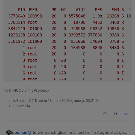
influxdb.0

PID
USER
PR
NI
VIRT
RES
SHR
S
%C
2022-01-11 13:21:15.474	error	getHistory: Er
3778649
100998
20
0
5575048
1.
9g
23268
S
100
3783114
root
20
0
10700
4432   
3480 
R
0
influxdb.0

3842149
101000
20
0
758568
56352
10836
S
0
2022-01-11 13:21:13.517	error	getHistory: Er
1233138
100108
20
0
3392572
377880
9380 
S
0
3181972
101000
20
0
951068
34604
8768 
S
0
influxdb.0

2022-01-11 13:21:10.540	error	getHistory: Er
1
root
20
0
164588
8896   
6480 
S
0
2
root
20
0
0
0
0
S
0
influxdb.0

3
root
0
-20
0
0
0
I
0
4
root
0
-20
0
0
0
I
0
6
root
0
-20
0
0
0
I
0
9
root
0
-20
0
0
0
I
0
10
root
20
0
0
0
0
S
0
Host: NUC8i3 mit Proxmox:
11
root
20
0
0
0
0
S
0
12
root
20
0
0
0
0
S
0
ioBroker CT Debian 13, npm 10.9.4, nodejs 22.21.0
Slave: Pi4
0
@
ftd
werde ich gleich mal testen. Im Augenblick geht
lobomau