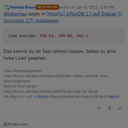
gar nix mehr. Influx nimmt was es kriegen kann an
Thomas Braun
wrote on
Jan 11, 2022, 5:01 PM
MOST ACTIVE
CPU. Ist seit paar Stunden so, komme grad nach
top - 17:57:26 up 39 days,  3:27,  3 users,  
last edited by
Online
@
lobomau
sagte in
[HowTo] InfluxDB 2.1 auf Debian 11
Hause...
Tasks: 400 total,   1 running, 399 sleeping, 
%Cpu(s):  0.4 us, 25.4 sy,  0.0 ni,  0.0 id, 
(proxmox CT) installieren
:
MiB Mem :   7813.9 total,    298.7 free,   69
MiB Swap:   7168.0 total,   4583.1 free,   25
load
 average: 
156.61
, 
149.68
, 
142.3
    PID USER      PR  NI    VIRT    RES    SH
3778649 100998    20   0 5575048   1.9g  2326
Das kannst du dir fast rahmen lassen. Selten so eine
3783114 root      20   0   10700   4432   348
hohe Load gesehen.
3842149 101000    20   0  758568  56352  1083
1233138 100108    20   0 3392572 377880   938
3181972 101000    20   0  951068  34604   876
Linux-Werkzeugkasten:
      1 root      20   0  164588   8896   648
https://forum.iobroker.net/topic/42952/der-kleine-iobroker-linux-
      2 root      20   0       0      0      
werkzeugkasten
      3 root       0 -20       0      0      
NodeJS Fixer Skript:
      4 root       0 -20       0      0      
https://forum.iobroker.net/topic/68035/iob-node-fix-skript
      6 root       0 -20       0      0      
iob_diag: curl -sLf -o
diag.sh
https://iobroker.net/diag.sh && bash
diag.sh
      9 root       0 -20       0      0      
     10 root      20   0       0      0      
0
     11 root      20   0       0      0      
     12 root      20   0       0      0      
29 days later