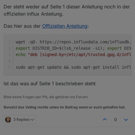
Nach Eingabe dieses Befehls
Der steht weder auf Seite 1 dieser Anleitung noch in der
offiziellen Influx Anleitung.
Das hier aus der
Offiziellen Anleitung
:
wget -qO- https://repos.influxdata.com/influxdb.k
export
 DISTRIB_ID=$(lsb_release -si); 
export
 DIST
echo
"deb [signed-by=/etc/apt/trusted.gpg.d/influ
sudo apt-get update && sudo apt-get install influ
Ist das was auf Seite 1 beschrieben steht
Bitte keine Fragen per PN, die gehören ins Forum!
Benutzt das Voting rechts unten im Beitrag wenn er euch geholfen hat.
3 Replies
0