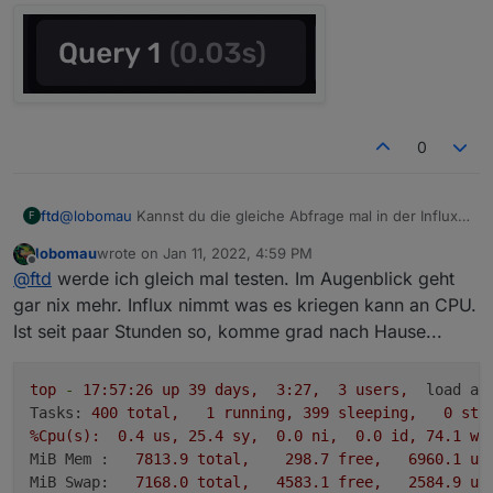
influxdb.0
influxdb.0

2022-01-11 13:21:10.540	
error
getHistory: Error:
3
2022-01-11 13:21:53.792	error	Error: read E
influxdb.0
influxdb.0

2022-01-11 13:21:10.051	
error
getHistory: Error:
3
2022-01-11 13:21:52.952	error	RequestTimedO
influxdb.0

0
2022-01-11 13:21:39.892	error	RequestTimedO
influxdb.0

@
lobomau
Kannst du die gleiche Abfrage mal in der Influx
ftd
F
2022-01-11 13:21:26.878	error	getHistory: Er
GUI starten? Wie lange dauert die?
lobomau
wrote on
Jan 11, 2022, 4:59 PM
last edited by
influxdb.0

Offline
@
ftd
werde ich gleich mal testen. Im Augenblick geht
2022-01-11 13:21:26.462	error	getHistory: Er
gar nix mehr. Influx nimmt was es kriegen kann an CPU.
Ist seit paar Stunden so, komme grad nach Hause...
influxdb.0

2022-01-11 13:21:25.166	error	getHistory: Er
top
-
17
:57:26
up
39
days,
3
:27,
3
users,
load av
influxdb.0

Tasks:
400
total,
1
running,
399
sleeping,
0
sto
2022-01-11 13:21:19.879	error	Error during p
%Cpu(s):
0.4
us,
25.4
sy,
0.0
ni,
0.0
id,
74.1
wa
influxdb.0

MiB Mem :
7813.9 
total,
298.7
free,
6960.1 
us
2022-01-11 13:21:17.204	error	getHistory: Er
MiB Swap:
7168.0 
total,
4583.1 
free,
2584.9 
us