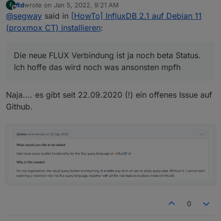
ftd
wrote on
Jan 5, 2022, 9:21 AM
F
last edited by
Offline
@
segway
said in
Meine Meinung: Viel zu viel Tippsel und
[HowTo] InfluxDB 2.1 auf Debian 11
Copy/Paste Arbeit. Wenn du so oder so mit
(proxmox CT) installieren
:
Tja genauso hab Ichs auch gemacht. Einfach Override
Grafana schon warm bist, nimm die Overrides.
und gut.
Die neue FLUX Verbindung ist ja noch beta Status. Ich
Die neue FLUX Verbindung ist ja noch beta Status.
hoffe das wird noch was ansonsten mpfh
Ich hoffe das wird noch was ansonsten mpfh
Naja.... es gibt seit 22.09.2020 (!) ein offenes Issue auf
Github.
0