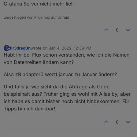
Grafana Server nicht mehr lief.
umgestiegen von Proxmox auf Unraid
0
fir3drag0n
wrote on
Jan 4, 2022, 12:39 PM
F
last edited by
Offline
Habt ihr bei Flux schon verstanden, wie ich die Namen
von Datenreihen ändern kann?
Also zB adapter0.wert1.januar zu Januar ändern?
Und falls ja wie sieht da die Abfrage als Code
beispielhaft aus? Früher ging es wohl mit Alias by, aber
ich habe es damit bisher noch nicht hinbekommen. Für
Tipps bin ich dankbar!
0