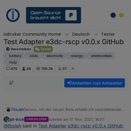
Weiter zum Inhalt
ioBroker Community Home
Deutsch
Tester
Test Adapter e3dc-rscp v0.0.x GitHub
Verschoben
Tester
battery
e3dc
electricity
energy
photovoltaic
rscp
470
38
139.3k
37
Anmelden zum Antworten
Servus, mit der neuen Beta erhalte ich nachstehende
TbsJah
Warn Meldung
git-kick
schrieb am
17. Nov. 2021, 16:57
DEVELOPER
Sagt diese euch etwas?
zuletzt editiert von
Offline
@
tbsjah
said in
Test Adapter e3dc-rscp v0.0.x GitHub
: