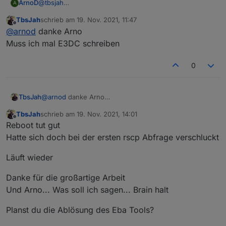
ArnoD
@
tbsjah
A
Bis heute 11:15 Uhr wurden noch Daten übermittelt und
TbsJah
schrieb am
19. Nov. 2021, 11:47
ich habe die Version 0.0.8 und 0.0.9 bereits länger
zuletzt editiert von
Offline
@
arnod
danke Arno
drauf.
Muss ich mal E3DC schreiben
0
TbsJah
@
arnod
danke Arno
Muss ich mal E3DC schreiben
TbsJah
schrieb am
19. Nov. 2021, 14:01
zuletzt editiert von
Offline
Reboot tut gut
Hatte sich doch bei der ersten rscp Abfrage verschluckt
Läuft wieder
Danke für die großartige Arbeit
Und Arno... Was soll ich sagen... Brain halt
Planst du die Ablösung des Eba Tools?