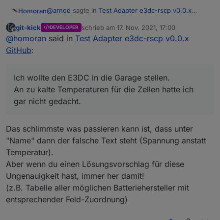
@
arnod
sagte in
Test Adapter e3dc-rscp v0.0.x
Homoran
GitHub
:
git-kick
schrieb am
17. Nov. 2021, 17:00
DEVELOPER
zuletzt editiert von
Offline
Perfekt.
@
homoran
said in
Test Adapter e3dc-rscp v0.0.x
GitHub
:
Darf ich stänkern?
Ich wollte den E3DC in die Garage stellen.
@ujok sagte in
Test Adapter e3dc-rscp v0.0.x
An zu kalte Temperaturen für die Zellen hatte ich
GitHub
:
gar nicht gedacht.
wo hat schon eine Batterie unter 4°C?
Das schlimmste was passieren kann ist, dass unter
Ich wollte den E3DC in die Garage stellen.
"Name" dann der falsche Text steht (Spannung anstatt
An zu kalte Temperaturen für die Zellen hatte ich gar
Temperatur).
nicht gedacht.
Aber wenn du einen Lösungsvorschlag für diese
Ungenauigkeit hast, immer her damit!
(z.B. Tabelle aller möglichen Batteriehersteller mit
entsprechender Feld-Zuordnung)