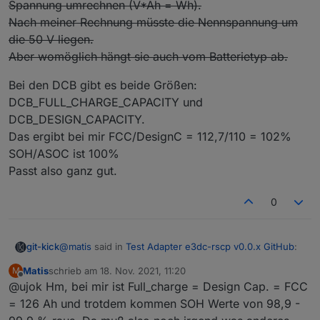
Spannung umrechnen (V*Ah = Wh).
Nach meiner Rechnung müsste die Nennspannung um
die 50 V liegen.
Aber womöglich hängt sie auch vom Batterietyp ab.
Bei den DCB gibt es beide Größen:
DCB_FULL_CHARGE_CAPACITY und
DCB_DESIGN_CAPACITY.
Das ergibt bei mir FCC/DesignC = 112,7/110 = 102%
SOH/ASOC ist 100%
Passt also ganz gut.
0
@
matis
said in
Test Adapter e3dc-rscp v0.0.x GitHub
:
git-kick
Matis
schrieb am
18. Nov. 2021, 11:20
M
zuletzt editiert von
Offline
@ujok Hm, bei mir ist Full_charge = Design Cap. = FCC
Und SOH ist in so fern sehr wichtig, da es das
Garanitiekriterium (>80% in 10 Jahren) ist.
= 126 Ah und trotdem kommen SOH Werte von 98,9 -
Kennst du die spezifizierte Nennspannung? Ich frage,
Die ursprüngliche Kapazität haben wir ja, doch wo