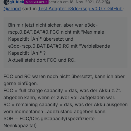
git-kick
schrieb am
18. Nov. 2021, 08:22
DEVELOPER
zuletzt editiert von git-kick
Offline
@
arnod
said in
Test Adapter e3dc-rscp v0.0.x GitHub
:
Bin mir jetzt nicht sicher, aber war e3dc-
rscp.0.BAT.BAT#0.FCC nicht mit "Maximale
Kapazität [Ah]" übersetzt und
e3dc-rscp.0.BAT.BAT#0.RC mit "Verbleibende
Kapazität [Ah]" ?
Aktuell steht dort FCC und RC.
FCC und RC waren noch nicht übersetzt, kann ich aber
gerne einfügen.
FCC = full charge capacity = das, was der Akku z.Zt.
abgeben kann, wenn er zuvor voll aufgeladen war.
RC = remaining capacity = das, was der Akku ausgehen
vom momentanen Ladezustand abgeben kann.
SOH = FCC/DesignCapacity(spezifizierte
Nennkapazität)