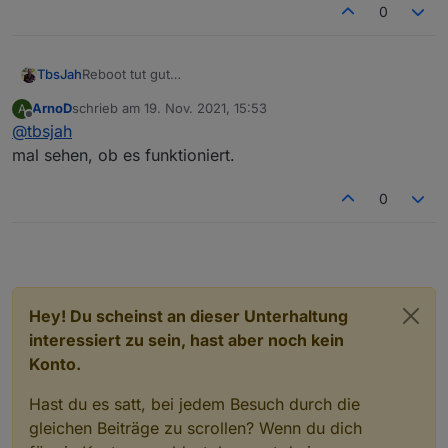
0
Reboot tut gut
TbsJah
Hatte sich doch bei der ersten rscp Abfrage
ArnoD
schrieb am
19. Nov. 2021, 15:53
A
verschluckt
Läuft wieder
zuletzt editiert von
Offline
@
tbsjah
Danke für die großartige Arbeit
mal sehen, ob es funktioniert.
Und Arno... Was soll ich sagen... Brain halt
Planst du die Ablösung des Eba Tools?
0
Hey! Du scheinst an dieser Unterhaltung
interessiert zu sein, hast aber noch kein
Konto.
Hast du es satt, bei jedem Besuch durch die
gleichen Beiträge zu scrollen? Wenn du dich