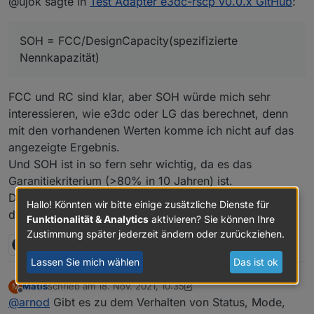
@ujok sagte in
Test Adapter e3dc-rscp v0.0.x GitHub
:
rscp.0.BAT.BAT#0.FCC nicht mit "Maximale
FCC und RC waren noch nicht übersetzt, kann ich
Kapazität [Ah]" übersetzt und
aber gerne einfügen.
SOH = FCC/DesignCapacity(spezifizierte
e3dc-rscp.0.BAT.BAT#0.RC mit "Verbleibende
FCC = full charge capacity = das, was der Akku z.Zt.
Kapazität [Ah]" ?
Nennkapazität)
abgeben kann, wenn er zuvor voll aufgeladen war.
Aktuell steht dort FCC und RC.
RC = remaining capacity = das, was der Akku
ausgehen vom momentanen Ladezustand abgeben
FCC und RC sind klar, aber SOH würde mich sehr
kann.
interessieren, wie e3dc oder LG das berechnet, denn
SOH = FCC/DesignCapacity(spezifizierte
mit den vorhandenen Werten komme ich nicht auf das
Nennkapazität)
Ist das in etwa richtig?
angezeigte Ergebnis.
Und SOH ist in so fern sehr wichtig, da es das
Garanitiekriterium (>80% in 10 Jahren) ist.
Die ursprüngliche Kapazität haben wir ja, doch wo ist
Hallo! Könnten wir bitte einige zusätzliche Dienste für
die rated Capacity?
Funktionalität & Analytics
aktivieren? Sie können Ihre
Zustimmung später jederzeit ändern oder zurückziehen.
1 Antwort
0
Lassen Sie mich wählen
Das ist ok
Matis
schrieb am
18. Nov. 2021, 10:35
M
zuletzt editiert von Matis
Offline
@
arnod
Gibt es zu dem Verhalten von Status, Mode,