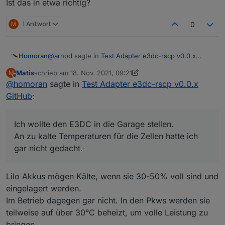
Ist das in etwa richtig?
M
1 Antwort
0
@
arnod
sagte in
Test Adapter e3dc-rscp v0.0.x
Homoran
GitHub
:
Matis
schrieb am
18. Nov. 2021, 09:21
M
zuletzt editiert von Matis
Offline
@
homoran
sagte in
Perfekt.
Test Adapter e3dc-rscp v0.0.x
GitHub
:
Darf ich stänkern?
Ich wollte den E3DC in die Garage stellen.
@ujok sagte in
Test Adapter e3dc-rscp v0.0.x
An zu kalte Temperaturen für die Zellen hatte ich
GitHub
:
gar nicht gedacht.
wo hat schon eine Batterie unter 4°C?
LiIo Akkus mögen Kälte, wenn sie 30-50% voll sind und
Ich wollte den E3DC in die Garage stellen.
eingelagert werden.
An zu kalte Temperaturen für die Zellen hatte ich gar
Im Betrieb dagegen gar nicht. In den Pkws werden sie
nicht gedacht.
teilweise auf über 30°C beheizt, um volle Leistung zu
bringen.