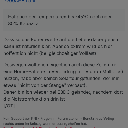
P200AHA.html
Ich verstehe nicht, wie ein Solateur solch fundementale
Fehler machen kann.
Tiefe Temp. im Betrieb verkürzen die Lebensdauer und
Hat auch bei Temperaturen bis -45°C noch über
schränken die Funktion ein.
80% Kapazität
Dazu kommt meist die erhöhte Feuchtigkeit, die der
Elektronik zusetzt und deren Lebendauer verkürzt.
Dass solche Extremwerte auf die Lebensdauer gehen
kann
ist natürlich klar. Aber so extrem wird es hier
hoffentlich nicht (bei gleichzeitiger Volllast)
Deswegen wollte ich eigentlich auch diese Zellen für
eine Home-Batterie in Verbindung mit Victron Multiplus)
nutzen, habe aber keinen Solarteur gefunden, der mir
etwas "nicht von der Stange" verbaut).
Daher bin ich wieder bei E3DC gelandet, nachdem dort
die Notstromfunktion drin ist
[/OT]
kein Support per PN! - Fragen im Forum stellen -
Benutzt das Voting
rechts unten im Beitrag wenn er euch geholfen hat.