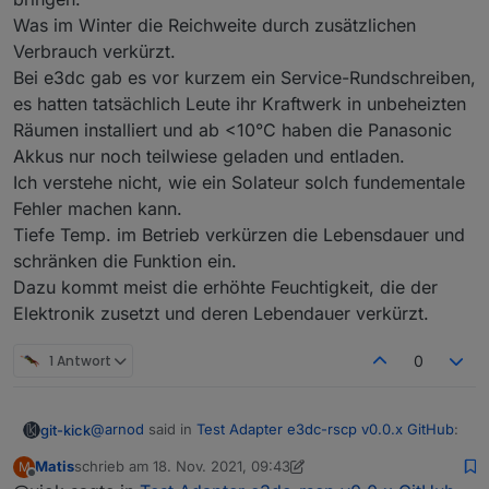
Was im Winter die Reichweite durch zusätzlichen
Verbrauch verkürzt.
Bei e3dc gab es vor kurzem ein Service-Rundschreiben,
es hatten tatsächlich Leute ihr Kraftwerk in unbeheizten
Räumen installiert und ab <10°C haben die Panasonic
Akkus nur noch teilwiese geladen und entladen.
Ich verstehe nicht, wie ein Solateur solch fundementale
Fehler machen kann.
Tiefe Temp. im Betrieb verkürzen die Lebensdauer und
schränken die Funktion ein.
Dazu kommt meist die erhöhte Feuchtigkeit, die der
Elektronik zusetzt und deren Lebendauer verkürzt.
1 Antwort
0
@
arnod
said in
Test Adapter e3dc-rscp v0.0.x GitHub
:
git-kick
Matis
schrieb am
18. Nov. 2021, 09:43
M
zuletzt editiert von Matis
Offline
Bin mir jetzt nicht sicher, aber war e3dc-