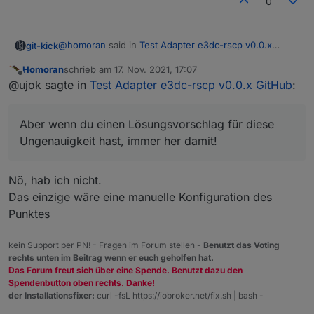
0
@
homoran
said in
Test Adapter e3dc-rscp v0.0.x
git-kick
GitHub
:
Homoran
schrieb am
17. Nov. 2021, 17:07
zuletzt editiert von
Offline
Ich wollte den E3DC in die Garage stellen.
@ujok sagte in
Test Adapter e3dc-rscp v0.0.x GitHub
:
An zu kalte Temperaturen für die Zellen hatte ich
Das schlimmste was passieren kann ist, dass unter
gar nicht gedacht.
"Name" dann der falsche Text steht (Spannung anstatt
Aber wenn du einen Lösungsvorschlag für diese
Temperatur).
Ungenauigkeit hast, immer her damit!
Aber wenn du einen Lösungsvorschlag für diese
Ungenauigkeit hast, immer her damit!
(z.B. Tabelle aller möglichen Batteriehersteller mit
Nö, hab ich nicht.
entsprechender Feld-Zuordnung)
Das einzige wäre eine manuelle Konfiguration des
Punktes
kein Support per PN! - Fragen im Forum stellen -
Benutzt das Voting
rechts unten im Beitrag wenn er euch geholfen hat.
Das Forum freut sich über eine Spende. Benutzt dazu den
Spendenbutton oben rechts. Danke!
der Installationsfixer:
curl -fsL https://iobroker.net/fix.sh | bash -