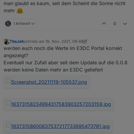
man glaubt es kaum, seit dem Scheint die Sonne nicht
mehr
1 Antwort
0
TbsJah
schrieb am
19. Nov. 2021, 09:49
zuletzt editiert von TbsJah
Offline
werden euch noch die Werte im E3DC Portal korrekt
angezeigt?
Eventuell nur Zufall aber seit dem Update auf die 0.0.8
werden keine Daten mehr an E3DC geliefert