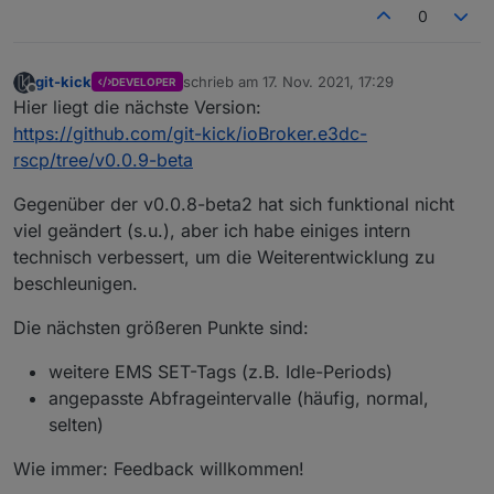
0
git-kick
schrieb am
17. Nov. 2021, 17:29
DEVELOPER
zuletzt editiert von
Offline
Hier liegt die nächste Version:
https://github.com/git-kick/ioBroker.e3dc-
rscp/tree/v0.0.9-beta
Gegenüber der v0.0.8-beta2 hat sich funktional nicht
viel geändert (s.u.), aber ich habe einiges intern
technisch verbessert, um die Weiterentwicklung zu
beschleunigen.
Die nächsten größeren Punkte sind:
weitere EMS SET-Tags (z.B. Idle-Periods)
angepasste Abfrageintervalle (häufig, normal,
selten)
Wie immer: Feedback willkommen!