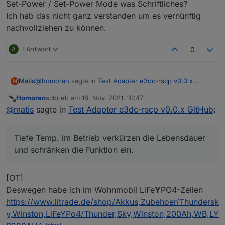
Set-Power / Set-Power Mode was Schriftliches?
Ich hab das nicht ganz verstanden um es vernünftig
nachvollziehen zu können.
A
1 Antwort
0
@
homoran
sagte in
Test Adapter e3dc-rscp v0.0.x
Matis
M
GitHub
:
Homoran
schrieb am
18. Nov. 2021, 10:47
zuletzt editiert von
Offline
Ich wollte den E3DC in die Garage stellen.
@
matis
sagte in
Test Adapter e3dc-rscp v0.0.x GitHub
:
An zu kalte Temperaturen für die Zellen hatte ich
LiIo Akkus mögen Kälte, wenn sie 30-50% voll sind und
gar nicht gedacht.
eingelagert werden.
Tiefe Temp. im Betrieb verkürzen die Lebensdauer
Im Betrieb dagegen gar nicht. In den Pkws werden sie
und schränken die Funktion ein.
teilweise auf über 30°C beheizt, um volle Leistung zu
bringen.
Was im Winter die Reichweite durch zusätzlichen
[OT]
Verbrauch verkürzt.
Deswegen habe ich im Wohnmobil LiFe
Y
PO4-Zellen
Bei e3dc gab es vor kurzem ein Service-Rundschreiben,
https://www.litrade.de/shop/Akkus,Zubehoer/Thundersk
es hatten tatsächlich Leute ihr Kraftwerk in unbeheizten
Räumen installiert und ab <10°C haben die Panasonic
y,Winston,LiFeYPo4/Thunder,Sky,Winston,200Ah,WB,LY
Akkus nur noch teilwiese geladen und entladen.