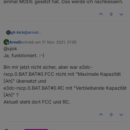
einmal MODE gesetzt hat. Das werde ich nachbessern.
Beschriftungen bei den Batterietemperaturen 5-7 mit
Zellspannung [V] richtig
0
git-kick
@
arnod
SET_POWER erscheint aktuell erst, nachdem man
ArnoD
schrieb am
17. Nov. 2021, 21:05
A
einmal MODE gesetzt hat. Das werde ich nachbessern.
zuletzt editiert von
Offline
@ujok
Ja, funktioniert. :-)
Bin mir jetzt nicht sicher, aber war e3dc-
rscp.0.BAT.BAT#0.FCC nicht mit "Maximale Kapazität
[Ah]" übersetzt und
e3dc-rscp.0.BAT.BAT#0.RC mit "Verbleibende Kapazität
[Ah]" ?
Aktuell steht dort FCC und RC.
0