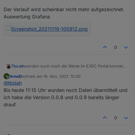
Der Verlauf wird scheinbar nicht mehr aufgezeichnet.
Auswertung Grafana
0
werden euch noch die Werte im E3DC Portal korrekt
TbsJah
angezeigt?
ArnoD
schrieb am
19. Nov. 2021, 10:30
A
Eventuell nur Zufall aber seit dem Update auf die 0.0.8
zuletzt editiert von
Offline
@
tbsjah
werden keine Daten mehr an E3DC geliefert
Bis heute 11:15 Uhr wurden noch Daten übermittelt und
ich habe die Version 0.0.8 und 0.0.9 bereits länger
Der Verlauf wird scheinbar nicht mehr aufgezeichnet.
drauf.
Auswertung Grafana
0