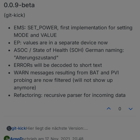
0.0.9-beta
(git-kick)
EMS: SET_POWER, first implementation for setting
MODE and VALUE
EP: values are in a separate device now
ASOC / State of Health (SOH) German naming:
"Alterungszustand"
ERRORs will be decoded to short text
WARN messages resulting from BAT and PVI
probing are now filtered (will not show up
anymore)
Refactoring: recursive parser for incoming data
0
Hier liegt die nächste Version:
git-kick
https://github.com/git-kick/ioBroker.e3dc-
ArnoD
schrieb am
17. Nov. 2021, 20:48
A
rscp/tree/v0.0.9-beta