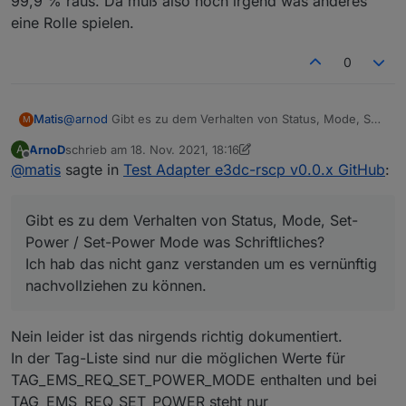
99,9 % raus. Da muß also noch irgend was anderes
weil die SPECIFIED_CAPACITY in [Wh] angegeben ist,
ist die rated Capacity?
eine Rolle spielen.
aber die FCC in [Ah] - das könnte man mit der
Bei den DCB gibt es beide Größen:
Spannung umrechnen (V*Ah = Wh).
DCB_FULL_CHARGE_CAPACITY und
Nach meiner Rechnung müsste die Nennspannung um
DCB_DESIGN_CAPACITY.
0
die 50 V liegen.
Das ergibt bei mir FCC/DesignC = 112,7/110 = 102%
Aber womöglich hängt sie auch vom Batterietyp ab.
SOH/ASOC ist 100%
Passt also ganz gut.
Matis
@
arnod
Gibt es zu dem Verhalten von Status, Mode, Set-
M
Power / Set-Power Mode was Schriftliches?
ArnoD
schrieb am
18. Nov. 2021, 18:16
A
Ich hab das nicht ganz verstanden um es vernünftig
zuletzt editiert von ArnoD
Offline
@
matis
sagte in
Test Adapter e3dc-rscp v0.0.x GitHub
:
nachvollziehen zu können.
Gibt es zu dem Verhalten von Status, Mode, Set-
Power / Set-Power Mode was Schriftliches?
Ich hab das nicht ganz verstanden um es vernünftig
nachvollziehen zu können.
Nein leider ist das nirgends richtig dokumentiert.
In der Tag-Liste sind nur die möglichen Werte für
TAG_EMS_REQ_SET_POWER_MODE enthalten und bei
TAG_EMS_REQ_SET_POWER steht nur