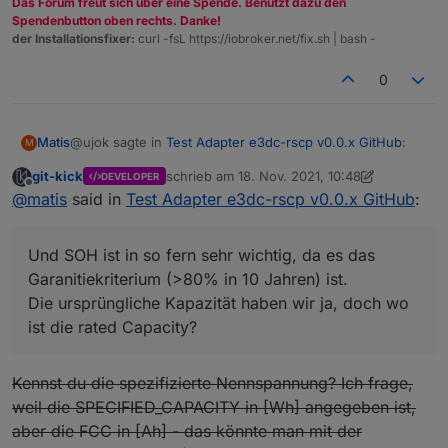
Das Forum freut sich über eine Spende. Benutzt dazu den
Spendenbutton oben rechts. Danke!
der Installationsfixer:
curl -fsL https://iobroker.net/fix.sh | bash -
0
@ujok sagte in
Test Adapter e3dc-rscp v0.0.x GitHub
:
Matis
M
git-kick
schrieb am
18. Nov. 2021, 10:48
DEVELOPER
zuletzt editiert von git-kick
Offline
SOH = FCC/DesignCapacity(spezifizierte
@
matis
said in
Test Adapter e3dc-rscp v0.0.x GitHub
:
Nennkapazität)
FCC und RC sind klar, aber SOH würde mich sehr
interessieren, wie e3dc oder LG das berechnet, denn mit
Und SOH ist in so fern sehr wichtig, da es das
den vorhandenen Werten komme ich nicht auf das
Garanitiekriterium (>80% in 10 Jahren) ist.
angezeigte Ergebnis.
Die ursprüngliche Kapazität haben wir ja, doch wo
Und SOH ist in so fern sehr wichtig, da es das
ist die rated Capacity?
Garanitiekriterium (>80% in 10 Jahren) ist.
Die ursprüngliche Kapazität haben wir ja, doch wo ist die
rated Capacity?
Kennst du die spezifizierte Nennspannung? Ich frage,
weil die SPECIFIED_CAPACITY in [Wh] angegeben ist,
aber die FCC in [Ah] - das könnte man mit der