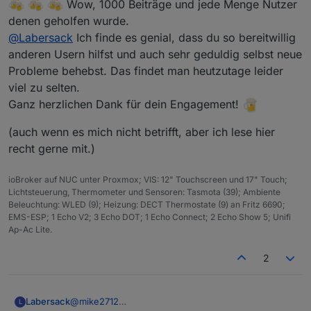
Wow, 1000 Beiträge und jede Menge Nutzer
denen geholfen wurde.
@
Labersack
Ich finde es genial, dass du so bereitwillig
anderen Usern hilfst und auch sehr geduldig selbst neue
Probleme behebst. Das findet man heutzutage leider
viel zu selten.
Ganz herzlichen Dank für dein Engagement!
(auch wenn es mich nicht betrifft, aber ich lese hier
recht gerne mit.)
ioBroker auf NUC unter Proxmox; VIS: 12" Touchscreen und 17" Touch;
Lichtsteuerung, Thermometer und Sensoren: Tasmota (39); Ambiente
Beleuchtung: WLED (9); Heizung: DECT Thermostate (9) an Fritz 6690;
EMS-ESP; 1 Echo V2; 3 Echo DOT; 1 Echo Connect; 2 Echo Show 5; Unifi
Ap-Ac Lite.
2
Labersack
@
mike2712
L