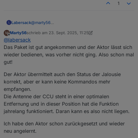
1
Labersack
@
marty56
L
Ich habe die Briefmarken schon verwendet, aber
Marty56
schrieb am
23. Sept. 2025, 11:25
M
musste noch paar Cent (also weniger als einen
zuletzt editiert von Marty56
Offline
@
labersack
Euro) draufzahlen. Ist egal, war nicht als Vorwurf
gemeint, nur als Info, dass die Post offensichtlich
Das Paket ist gut angekommen und der Aktor lässt sich
bei Päckchen keine Briefmarken mehr haben will.
wieder bedienen, was vorher nicht ging. Also schon mal
Warum auch immer. :man-shrugging:
gut!
Der Aktor übermittelt auch den Status der Jalousie
korrekt, aber er kann keine Kommandos mehr
empfangen.
Die Antenne der CCU steht in einer optimalen
Entfernung und in dieser Position hat die Funktion
jahrelang funktioniert. Daran kann es also nicht liegen.
Ich habe den Aktor schon zurückgesetzt und wieder
neu angelernt.