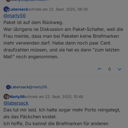
Schön, dass Du diese Reparaturen noch machst.
Die HmIP Komponenten sind allerdings nicht
Labersack
schrieb am
22. Sept. 2025, 08:30
L
Könnte ich bitte Deine Adresse haben.
von diesem Problem betroffen, da ist wohl was
zuletzt editiert von
Offline
@
marty56
Liebe grüße Martin
anderes defekt, die brauchst du nicht
mitzuschicken.
Paket ist auf dem Rückweg.
War übrigens ne Diskussion am Paket-Schalter, weil die
Frau meinte, dass man bei Paketen keine Briefmarken
mehr verwenden darf. Habe dann noch paar Cent
draufzahlen müssen, und sie hat es dann "zum letzten
Mal!" noch angenommen.
0
Labersack
@
marty56
L
Paket ist auf dem Rückweg.
Marty56
schrieb am
22. Sept. 2025, 10:48
M
War übrigens ne Diskussion am Paket-Schalter, weil
zuletzt editiert von
Offline
@
labersack
die Frau meinte, dass man bei Paketen keine
Briefmarken mehr verwenden darf. Habe dann noch
Das tut mir leid. Ich hatte sogar mehr Porto reingelegt,
paar Cent draufzahlen müssen, und sie hat es dann
als das Päckchen kostet.
"zum letzten Mal!" noch angenommen.
Ich hoffe, Du kannst die Briefmarken für anderen