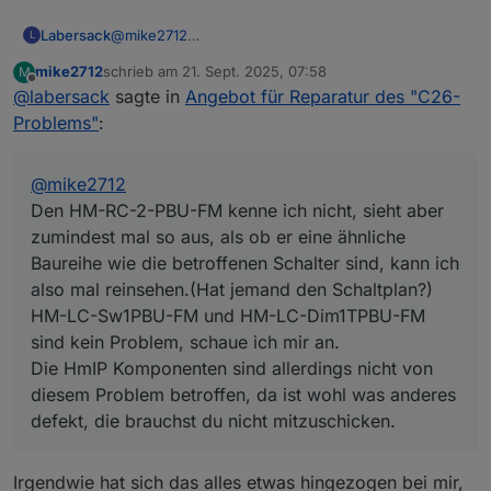
Labersack
@
mike2712
L
Den HM-RC-2-PBU-FM kenne ich nicht, sieht aber
mike2712
schrieb am
21. Sept. 2025, 07:58
M
zumindest mal so aus, als ob er eine ähnliche
zuletzt editiert von
Offline
@
labersack
sagte in
Angebot für Reparatur des "C26-
Baureihe wie die betroffenen Schalter sind, kann
ich also mal reinsehen.(Hat jemand den Schaltplan?)
Problems"
:
HM-LC-Sw1PBU-FM und HM-LC-Dim1TPBU-FM
sind kein Problem, schaue ich mir an.
Die HmIP Komponenten sind allerdings nicht von
@
mike2712
diesem Problem betroffen, da ist wohl was anderes
Den HM-RC-2-PBU-FM kenne ich nicht, sieht aber
defekt, die brauchst du nicht mitzuschicken.
zumindest mal so aus, als ob er eine ähnliche
Baureihe wie die betroffenen Schalter sind, kann ich
also mal reinsehen.(Hat jemand den Schaltplan?)
HM-LC-Sw1PBU-FM und HM-LC-Dim1TPBU-FM
sind kein Problem, schaue ich mir an.
Die HmIP Komponenten sind allerdings nicht von
diesem Problem betroffen, da ist wohl was anderes
defekt, die brauchst du nicht mitzuschicken.
Irgendwie hat sich das alles etwas hingezogen bei mir,