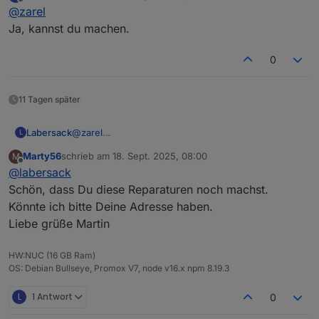
zuletzt editiert von
einfach schon zu alt, sieht man ja auch an der
Offline
@
zarel
Seriennummer.
Ja, kannst du machen.
Viele Grüße
Thomas
0
11 Tagen später
Labersack
@
zarel
L
Ja, kannst du machen.
Marty56
schrieb am
18. Sept. 2025, 08:00
M
zuletzt editiert von
Offline
@
labersack
Schön, dass Du diese Reparaturen noch machst.
Könnte ich bitte Deine Adresse haben.
Liebe grüße Martin
HW:NUC (16 GB Ram)
OS: Debian Bullseye, Promox V7, node v16.x npm 8.19.3
L
1 Antwort
0