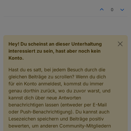
zukommen lassen.
Ich selber habe kein HmIP, deswegen kenne ich
0
mit diesem Schalter nicht aus und werde bei
230V-Schalter keine Experimente in
Wohnungen anderer machen. ;-)
Das ist auch der Schalter, den ich entweder als
Ersatzteilspender behalte oder dir defekt
zurücksenden werde.
Bräuchte jetzt noch von dir ein Rücksende-
Hey! Du scheinst an dieser Unterhaltung
Label von DHL, kannst mir die PDF per eMail
interessiert zu sein, hast aber noch kein
schicken oder auf einem WebSpace zur
Konto.
Verfügung stellen.
Hast du es satt, bei jedem Besuch durch die
gleichen Beiträge zu scrollen? Wenn du dich
für ein Konto anmeldest, kommst du immer
genau dorthin zurück, wo du zuvor warst, und
kannst dich über neue Antworten
benachrichtigen lassen (entweder per E-Mail
oder Push-Benachrichtigung). Du kannst auch
Lesezeichen speichern und Beiträge positiv
bewerten, um anderen Community-Mitgliedern