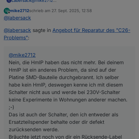
Labersack
@
mike2712
L
Nein, die HmIP haben das nicht mehr. Bei deinem
mike2712
schrieb am
27. Sept. 2025, 12:58
M
HmIP ist ein anderes Problem, da sind auf der
zuletzt editiert von
Offline
@
labersack
Platine SMD-Bauteile durchgebrannt. Ich selber
habe kein HmIP, deswegen kenne ich mit diesem
@
labersack
sagte in
Angebot für Reparatur des "C26-
Schalter nicht aus und werde bei 230V-Schalter
keine Experimente in Wohnungen anderer machen.
Problems"
:
;-)
Das ist auch der Schalter, den ich entweder als
Ersatzteilspender behalte oder dir defekt
@
mike2712
zurücksenden werde.
Nein, die HmIP haben das nicht mehr. Bei deinem
Bräuchte jetzt noch von dir ein Rücksende-Label
HmIP ist ein anderes Problem, da sind auf der
von DHL, kannst mir die PDF per eMail schicken
Platine SMD-Bauteile durchgebrannt. Ich selber
oder auf einem WebSpace zur Verfügung stellen.
habe kein HmIP, deswegen kenne ich mit diesem
Schalter nicht aus und werde bei 230V-Schalter
keine Experimente in Wohnungen anderer machen.
;-)
Das ist auch der Schalter, den ich entweder als
Ersatzteilspender behalte oder dir defekt
zurücksenden werde.
Bräuchte jetzt noch von dir ein Rücksende-Label