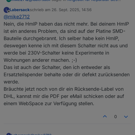
"C26-Problems"
:
Labersack
schrieb am
26. Sept. 2025, 14:56
L
zuletzt editiert von
Offline
@
mike2712
@
mike2712
Sechs Schalter funktionieren wieder, einen
Nein, die HmIP haben das nicht mehr. Bei deinem HmIP
Wow, das ist ja schneller als die Polizei erlaubt.
habe ich nicht hinbekommen.
ist ein anderes Problem, da sind auf der Platine SMD-
Vielen Dank
Bauteile durchgebrannt. Ich selber habe kein HmIP,
Wenn ich mich Recht erinnere war auch HM IP dabie,
haben diese auch das C25 Problem?
deswegen kenne ich mit diesem Schalter nicht aus und
werde bei 230V-Schalter keine Experimente in
Wohnungen anderer machen. ;-)
Das ist auch der Schalter, den ich entweder als
Ersatzteilspender behalte oder dir defekt zurücksenden
werde.
Bräuchte jetzt noch von dir ein Rücksende-Label von
DHL, kannst mir die PDF per eMail schicken oder auf
einem WebSpace zur Verfügung stellen.
0