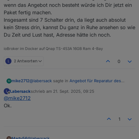
wenn das Angebot noch besteht würde ich Dir jetzt ein
Paket fertig machen.
Insgesamt sind 7 Schalter drin, da liegt auch absolut
kein Stress drin, kannst Du ganz in Ruhe ansehen so wie
Du Zeit und Lust hast, Adresse hätte ich noch.
ioBroker im Docker auf Qnap TS-453A 16GB Ram 4-Bay
L
2 Antworten
0
@
labersack
sagte in
Angebot für Reparatur des
mike2712
M
"C26-Problems"
:
Labersack
schrieb am
21. Sept. 2025, 09:25
L
zuletzt editiert von
Offline
@
mike2712
@
mike2712
Den HM-RC-2-PBU-FM kenne ich nicht, sieht
Ok.
Irgendwie hat sich das alles etwas hingezogen bei
aber zumindest mal so aus, als ob er eine
mir, wenn das Angebot noch besteht würde ich Dir
ähnliche Baureihe wie die betroffenen Schalter
1
jetzt ein Paket fertig machen.
sind, kann ich also mal reinsehen.(Hat jemand
Insgesamt sind 7 Schalter drin, da liegt auch absolut
den Schaltplan?)
kein Stress drin, kannst Du ganz in Ruhe ansehen so
HM-LC-Sw1PBU-FM und HM-LC-Dim1TPBU-FM
wie Du Zeit und Lust hast, Adresse hätte ich noch.
Marty56
@
labersack
sind kein Problem, schaue ich mir an.
M