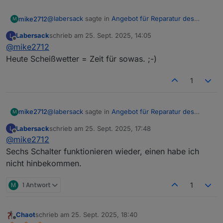
@
labersack
sagte in
Angebot für Reparatur des
mike2712
M
"C26-Problems"
:
Labersack
schrieb am
25. Sept. 2025, 14:05
L
zuletzt editiert von
Offline
@
mike2712
@
mike2712
Paket ist angekommen.
Heute Scheißwetter = Zeit für sowas. ;-)
super,danke für die Nachricht, wie gesagt es eilt
wirklich nicht, so wie Du Zeit und Lust hast
1
@
labersack
sagte in
Angebot für Reparatur des
mike2712
M
"C26-Problems"
:
Labersack
schrieb am
25. Sept. 2025, 17:48
L
zuletzt editiert von
Offline
@
mike2712
@
mike2712
Paket ist angekommen.
Sechs Schalter funktionieren wieder, einen habe ich
super,danke für die Nachricht, wie gesagt es eilt
nicht hinbekommen.
wirklich nicht, so wie Du Zeit und Lust hast
M
1 Antwort
1
Chaot
schrieb am
25. Sept. 2025, 18:40
zuletzt editiert von
Offline