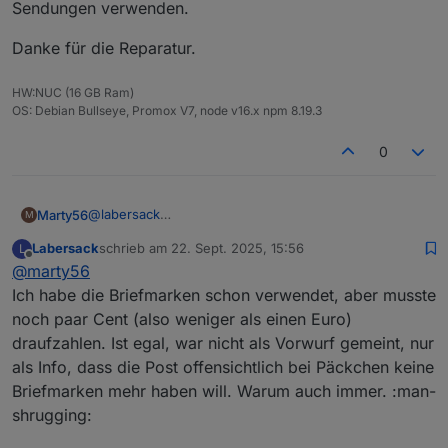
Sendungen verwenden.
Danke für die Reparatur.
HW:NUC (16 GB Ram)
OS: Debian Bullseye, Promox V7, node v16.x npm 8.19.3
0
@
labersack
Marty56
M
Das tut mir leid. Ich hatte sogar mehr Porto reingelegt,
Labersack
schrieb am
22. Sept. 2025, 15:56
L
als das Päckchen kostet.
Danke für die Reparatur.
zuletzt editiert von
Offline
@
marty56
Ich hoffe, Du kannst die Briefmarken für anderen
Sendungen verwenden.
Ich habe die Briefmarken schon verwendet, aber musste
noch paar Cent (also weniger als einen Euro)
draufzahlen. Ist egal, war nicht als Vorwurf gemeint, nur
als Info, dass die Post offensichtlich bei Päckchen keine
Briefmarken mehr haben will. Warum auch immer. :man-
shrugging: