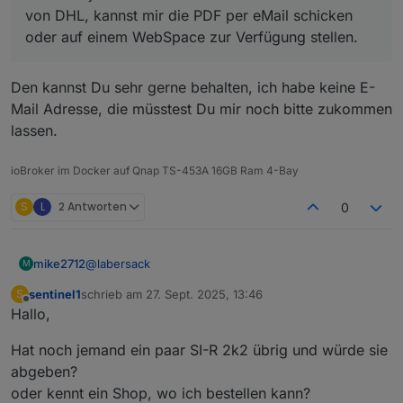
von DHL, kannst mir die PDF per eMail schicken
oder auf einem WebSpace zur Verfügung stellen.
Den kannst Du sehr gerne behalten, ich habe keine E-
Mail Adresse, die müsstest Du mir noch bitte zukommen
lassen.
ioBroker im Docker auf Qnap TS-453A 16GB Ram 4-Bay
S
L
2 Antworten
0
@
labersack
mike2712
M
sentinel1
schrieb am
27. Sept. 2025, 13:46
S
@
labersack
sagte in
Angebot für Reparatur des
zuletzt editiert von
Offline
Hallo,
"C26-Problems"
:
@
mike2712
Hat noch jemand ein paar SI-R 2k2 übrig und würde sie
Nein, die HmIP haben das nicht mehr. Bei
abgeben?
Den kannst Du sehr gerne behalten, ich habe keine
deinem HmIP ist ein anderes Problem, da sind
oder kennt ein Shop, wo ich bestellen kann?
E-Mail Adresse, die müsstest Du mir noch bitte
auf der Platine SMD-Bauteile durchgebrannt.