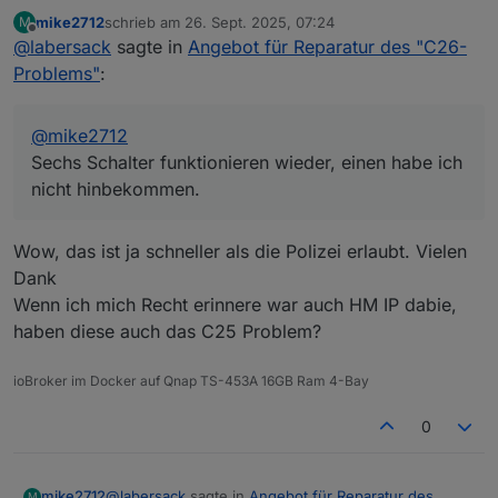
Sechs Schalter funktionieren wieder, einen habe ich
mike2712
schrieb am
26. Sept. 2025, 07:24
M
nicht hinbekommen.
zuletzt editiert von
Offline
@
labersack
sagte in
Angebot für Reparatur des "C26-
Problems"
:
@
mike2712
Sechs Schalter funktionieren wieder, einen habe ich
nicht hinbekommen.
Wow, das ist ja schneller als die Polizei erlaubt. Vielen
Dank
Wenn ich mich Recht erinnere war auch HM IP dabie,
haben diese auch das C25 Problem?
ioBroker im Docker auf Qnap TS-453A 16GB Ram 4-Bay
0
@
labersack
sagte in
Angebot für Reparatur des
mike2712
M