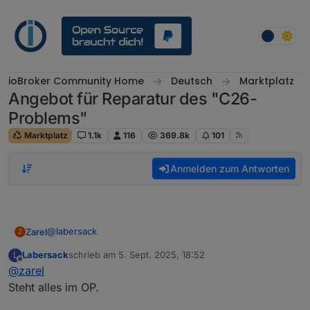
Weiter zum Inhalt
ioBroker Community Home
Deutsch
Marktplatz
Angebot für Reparatur des "C26-
Problems"
Marktplatz
1.1k
116
369.8k
101
Anmelden zum Antworten
@
labersack
Zarel
Z
Labersack
schrieb am
5. Sept. 2025, 18:52
L
Danke das ist wirklich freundlich und ich würde Dein
zuletzt editiert von
Offline
@
zarel
Angebot gerne annehmen.
Kannst Du mir sagen warum man die Kondensatoren bei
Steht alles im OP.
dem hm-lc-dim1t-fm nicht tauschen kann?