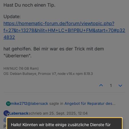
Hast Du noch einen Tip.
Update:
https://homematic-forum.de/forum/viewtopic.php?
f=27&t=13278&hilit=HM+LC+Bl1PBU+FM&start=70#p32
4832
hat geholfen. Bei mir war es der Trick mit dem
"überlernen".
HW:NUC (16 GB Ram)
OS: Debian Bullseye, Promox V7, node v16.x npm 8.19.3
1
@
labersack
sagte in
Angebot für Reparatur des
mike2712
M
"C26-Problems"
:
Labersack
schrieb am
25. Sept. 2025, 12:04
L
zuletzt editiert von
Offline
@
mike2712
@
mike2712
Hallo! Könnten wir bitte einige zusätzliche Dienste für
Den HM-RC-2-PBU-FM kenne ich nicht, sieht
Paket ist angekommen.