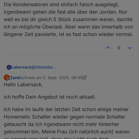
Schalter kannst du gerne zum Ausschlachten
Die Kondensatoren sind einfach falsch ausgelegt,
behalten. Den Rücksendeschein lasse ich dir in den
irgendwann gehen die fast alle über den Jordan. Nur
nächsten Tagen zukommen. Was ich dranhängen
hatte? Kleiner Verbraucher, zum Teil aber mit
weil es bei dir gleich 5 Stück zusammen waren, dachte
Schaltnetzteil, die sich ja bekanntermaßen kapazitiv
ich an mögliche Überlast. Aber wenn das innerhalb von
verhalten und beim Einschalten viel Strom ziehen.
längerer Zeit passierte, ist es fast schon wieder normal.
Hier habe ich aber jeweils NTC zur reduktion des
Einschaltstroms vorgeschaltet. Deine Aussage mit
den 1.150 W bezieht sich wohl nur auf den HM-LC-
0
Sw2-FM, bei dem max. 5 A in Summe über beide
Kanäle fließen dürfen. Beim HM-LC-Sw1-FM stehen
16 A im Datenblatt, entsprechend 3.680 W. Das reicht
Labersack
@
tobetobe
L
auch für den Wasserkocher. Oder habe ich da irgend
Ja, der mit der geringen zulässigen Last ist der
etwas übersehen? Ich glaube, die Dinger sind
Zarel
schrieb am
5. Sept. 2025, 06:45
Z
SW2, wie auch
@
Homoran
bereits anmerkte.
zuletzt editiert von Zarel
9. Mai 2025, 09:52
Offline
einfach schon zu alt, sieht man ja auch an der
Hallo Labersack,
Die Kondensatoren sind einfach falsch ausgelegt,
Seriennummer.
irgendwann gehen die fast alle über den Jordan.
Viele Grüße
ich hoffe Dein Angebot ist noch aktuell.
Nur weil es bei dir gleich 5 Stück zusammen waren,
Thomas
dachte ich an mögliche Überlast. Aber wenn das
innerhalb von längerer Zeit passierte, ist es fast
Ich habe im laufe der letzten Zeit schon einige meiner
schon wieder normal.
Homematic Schalter wieder gegen normale Schalter
getauscht da ich irgendwann nicht mehr hinterher
gekommen bin. Meine Frau (ich natürlich auch) waren