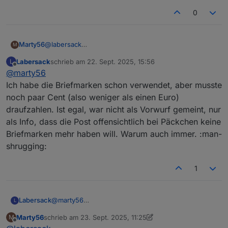
0
@
labersack
Marty56
M
Das tut mir leid. Ich hatte sogar mehr Porto reingelegt,
Labersack
schrieb am
22. Sept. 2025, 15:56
L
als das Päckchen kostet.
Danke für die Reparatur.
zuletzt editiert von
Offline
@
marty56
Ich hoffe, Du kannst die Briefmarken für anderen
Sendungen verwenden.
Ich habe die Briefmarken schon verwendet, aber musste
noch paar Cent (also weniger als einen Euro)
draufzahlen. Ist egal, war nicht als Vorwurf gemeint, nur
als Info, dass die Post offensichtlich bei Päckchen keine
Briefmarken mehr haben will. Warum auch immer. :man-
shrugging:
1
Labersack
@
marty56
L
Ich habe die Briefmarken schon verwendet, aber
Marty56
schrieb am
23. Sept. 2025, 11:25
M
musste noch paar Cent (also weniger als einen
zuletzt editiert von Marty56
Offline