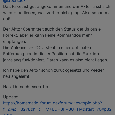
@
labersack
Euro) draufzahlen. Ist egal, war nicht als Vorwurf
gemeint, nur als Info, dass die Post offensichtlich
Das Paket ist gut angekommen und der Aktor lässt sich
bei Päckchen keine Briefmarken mehr haben will.
wieder bedienen, was vorher nicht ging. Also schon mal
Warum auch immer. :man-shrugging:
gut!
Der Aktor übermittelt auch den Status der Jalousie
korrekt, aber er kann keine Kommandos mehr
empfangen.
Die Antenne der CCU steht in einer optimalen
Entfernung und in dieser Position hat die Funktion
jahrelang funktioniert. Daran kann es also nicht liegen.
Ich habe den Aktor schon zurückgesetzt und wieder
neu angelernt.
Hast Du noch einen Tip.
Update:
https://homematic-forum.de/forum/viewtopic.php?
f=27&t=13278&hilit=HM+LC+Bl1PBU+FM&start=70#p32