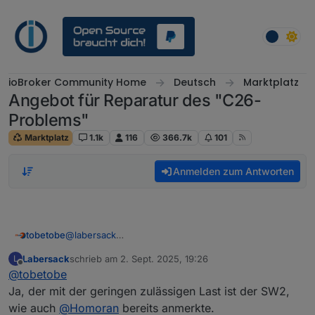
Weiter zum Inhalt
ioBroker Community Home
Deutsch
Marktplatz
Angebot für Reparatur des "C26-
Problems"
Marktplatz
1.1k
116
366.7k
101
Anmelden zum Antworten
tobetobe
@
labersack
Hallo Labersack,
Labersack
schrieb am
2. Sept. 2025, 19:26
L
sorry, ich war im Urlaub und danach krank. Verspätet
zuletzt editiert von
Offline
@
tobetobe
also herzlichen Dank für deine Bemühungen. Dass 3
von 5 Schalter wieder funktionieren, ist doch eine
Ja, der mit der geringen zulässigen Last ist der SW2,
sehr gute Nachricht. Die zwei weiterhin defekten
wie auch
@
Homoran
bereits anmerkte.