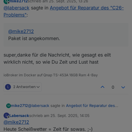
mike2712
schrieb am
25. Sept. 2025, 13:26
M
von diesem Problem betroffen, da ist wohl was
zuletzt editiert von
Offline
@
labersack
sagte in
Angebot für Reparatur des "C26-
anderes defekt, die brauchst du nicht
mitzuschicken.
Problems"
:
@
mike2712
Paket ist angekommen.
super,danke für die Nachricht, wie gesagt es eilt
wirklich nicht, so wie Du Zeit und Lust hast
ioBroker im Docker auf Qnap TS-453A 16GB Ram 4-Bay
L
2 Antworten
0
@
labersack
sagte in
Angebot für Reparatur des
mike2712
M
"C26-Problems"
:
Labersack
schrieb am
25. Sept. 2025, 14:05
L
zuletzt editiert von
Offline
@
mike2712
@
mike2712
Paket ist angekommen.
Heute Scheißwetter = Zeit für sowas. ;-)
super,danke für die Nachricht, wie gesagt es eilt