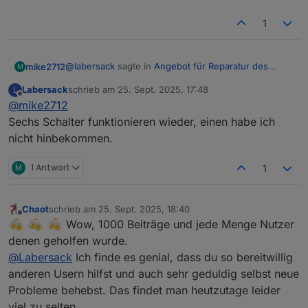
wirklich nicht, so wie Du Zeit und Lust hast
1
@
labersack
sagte in
Angebot für Reparatur des
mike2712
M
"C26-Problems"
:
Labersack
schrieb am
25. Sept. 2025, 17:48
L
zuletzt editiert von
Offline
@
mike2712
@
mike2712
Paket ist angekommen.
Sechs Schalter funktionieren wieder, einen habe ich
super,danke für die Nachricht, wie gesagt es eilt
nicht hinbekommen.
wirklich nicht, so wie Du Zeit und Lust hast
M
1 Antwort
1
Chaot
schrieb am
25. Sept. 2025, 18:40
zuletzt editiert von
Offline
Wow, 1000 Beiträge und jede Menge Nutzer
denen geholfen wurde.
@
Labersack
Ich finde es genial, dass du so bereitwillig
anderen Usern hilfst und auch sehr geduldig selbst neue
Probleme behebst. Das findet man heutzutage leider
viel zu selten.