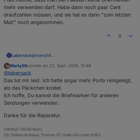
mehr verwenden darf. Habe dann noch paar Cent
draufzahlen müssen, und sie hat es dann "zum letzten
Mal!" noch angenommen.
0
Labersack
@
marty56
L
Paket ist auf dem Rückweg.
Marty56
schrieb am
22. Sept. 2025, 10:48
M
War übrigens ne Diskussion am Paket-Schalter, weil
zuletzt editiert von
Offline
@
labersack
die Frau meinte, dass man bei Paketen keine
Briefmarken mehr verwenden darf. Habe dann noch
Das tut mir leid. Ich hatte sogar mehr Porto reingelegt,
paar Cent draufzahlen müssen, und sie hat es dann
als das Päckchen kostet.
"zum letzten Mal!" noch angenommen.
Ich hoffe, Du kannst die Briefmarken für anderen
Sendungen verwenden.
Danke für die Reparatur.
HW:NUC (16 GB Ram)
OS: Debian Bullseye, Promox V7, node v16.x npm 8.19.3