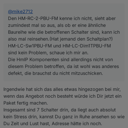
sind kein Problem, schaue ich mir an.
Die HmIP Komponenten sind allerdings nicht von
@
mike2712
diesem Problem betroffen, da ist wohl was anderes
Den HM-RC-2-PBU-FM kenne ich nicht, sieht aber
defekt, die brauchst du nicht mitzuschicken.
zumindest mal so aus, als ob er eine ähnliche
Baureihe wie die betroffenen Schalter sind, kann ich
also mal reinsehen.(Hat jemand den Schaltplan?)
HM-LC-Sw1PBU-FM und HM-LC-Dim1TPBU-FM
sind kein Problem, schaue ich mir an.
Die HmIP Komponenten sind allerdings nicht von
diesem Problem betroffen, da ist wohl was anderes
defekt, die brauchst du nicht mitzuschicken.
Irgendwie hat sich das alles etwas hingezogen bei mir,
wenn das Angebot noch besteht würde ich Dir jetzt ein
Paket fertig machen.
Insgesamt sind 7 Schalter drin, da liegt auch absolut
kein Stress drin, kannst Du ganz in Ruhe ansehen so wie
Du Zeit und Lust hast, Adresse hätte ich noch.