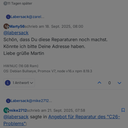
11 Tagen später
Labersack
@
zarel
L
Ja, kannst du machen.
Marty56
schrieb am
18. Sept. 2025, 08:00
M
zuletzt editiert von
Offline
@
labersack
Schön, dass Du diese Reparaturen noch machst.
Könnte ich bitte Deine Adresse haben.
Liebe grüße Martin
HW:NUC (16 GB Ram)
OS: Debian Bullseye, Promox V7, node v16.x npm 8.19.3
L
1 Antwort
0
Labersack
@
mike2712
L
Den HM-RC-2-PBU-FM kenne ich nicht, sieht aber
mike2712
schrieb am
21. Sept. 2025, 07:58
M
zumindest mal so aus, als ob er eine ähnliche
zuletzt editiert von
Offline
@
labersack
sagte in
Angebot für Reparatur des "C26-
Baureihe wie die betroffenen Schalter sind, kann
ich also mal reinsehen.(Hat jemand den Schaltplan?)
Problems"
:
HM-LC-Sw1PBU-FM und HM-LC-Dim1TPBU-FM