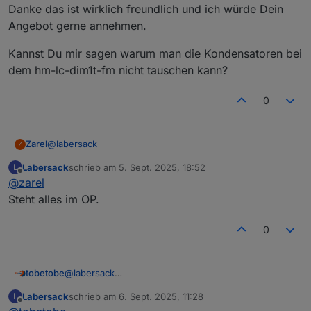
Danke das ist wirklich freundlich und ich würde Dein
Kondensatoren, da werde ich maximal den SI-R
kontrollieren.
Angebot gerne annehmen.
Kannst Du mir sagen warum man die Kondensatoren bei
dem hm-lc-dim1t-fm nicht tauschen kann?
0
@
labersack
Zarel
Z
Labersack
schrieb am
5. Sept. 2025, 18:52
L
Danke das ist wirklich freundlich und ich würde Dein
zuletzt editiert von
Offline
@
zarel
Angebot gerne annehmen.
Kannst Du mir sagen warum man die Kondensatoren bei
Steht alles im OP.
dem hm-lc-dim1t-fm nicht tauschen kann?
0
tobetobe
@
labersack
Hallo Labersack,
Labersack
schrieb am
6. Sept. 2025, 11:28
L
sorry, ich war im Urlaub und danach krank. Verspätet
zuletzt editiert von
Offline