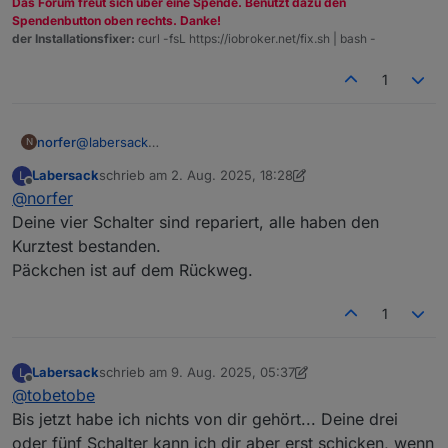
Das Forum freut sich über eine Spende. Benutzt dazu den
Spendenbutton oben rechts. Danke!
der Installationsfixer:
curl -fsL https://iobroker.net/fix.sh | bash -
1
norfer
@
labersack
N
Einen Versuch ist es jedenfalls wert. Wohin kann ich
Labersack
schrieb am
2. Aug. 2025, 18:28
L
das Päckchen schicken?
zuletzt editiert von Labersack
8. Apr. 2025, 10:33
Offline
@
norfer
Deine vier Schalter sind repariert, alle haben den
Kurztest bestanden.
Päckchen ist auf dem Rückweg.
1
Labersack
schrieb am
9. Aug. 2025, 05:37
L
zuletzt editiert von Labersack
8. Sept. 2025, 07:37
Offline
@
tobetobe
Bis jetzt habe ich nichts von dir gehört... Deine drei
oder fünf Schalter kann ich dir aber erst schicken, wenn