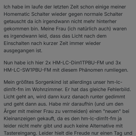
innerhalb von längerer Zeit passierte, ist es fast
Ich habe im laufe der letzten Zeit schon einige meiner
schon wieder normal.
Homematic Schalter wieder gegen normale Schalter
getauscht da ich irgendwann nicht mehr hinterher
gekommen bin. Meine Frau (ich natürlich auch) waren
es irgendwann leid, dass das Licht nach dem
Einschalten nach kurzer Zeit immer wieder
ausgegangen ist.
Nun habe ich hier 2x HM-LC-Dim1TPBU-FM und 3x
HM-LC-SW1PBU-FM mit diesem Phänomen rumliegen.
Mein größtes Sorgenkind ist allerdings unser hm-lc-
dim1t-fm im Wohnzimmer. Er hat das gleiche Fehlerbild.
Licht geht an, wird dann kurz danach runter gedimmt
und geht dann aus. Habe mir daraufhin (und um den
Ärger mit meiner Frau zu vermeiden) einen "neuen" bei
Kleinanzeigen gekauft, da es den hm-lc-dim1t-fm ja
leider nicht mehr gibt und auch keine Alternative mit
Tastereingang. Leider hielt die Freude nur einen Tag und