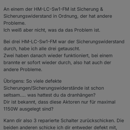
wollte mich zunächst selbst an einer Reparatur
versuchen, scheitere aber daran, eine Quelle für die
An einem der HM-LC-Sw1-FM ist Sicherung &
Si-R zu finden. Von daher hoffe ich auf dich...
Sicherungswiderstand in Ordnung, der hat andere
Probleme.
Ich weiß aber nicht, was da das Problem ist.
Bei drei HM-LC-Sw1-FM war der Sicherungswiderstand
durch, habe ich alle drei getauscht.
Zwei haben danach wieder funktioniert, bei einem
brannte er sofort wieder durch, also hat auch der
andere Probleme.
Übrigens: So viele defekte
Sicherungen/Sicherungswiderstände ist schon
seltsam.... was hattest du da dranhängen?
Dir ist bekannt, dass diese Aktoren nur für maximal
1150W ausgelegt sind?
Kann dir also 3 reparierte Schalter zurückschicken. Die
beiden anderen schicke ich dir entweder defekt mit,