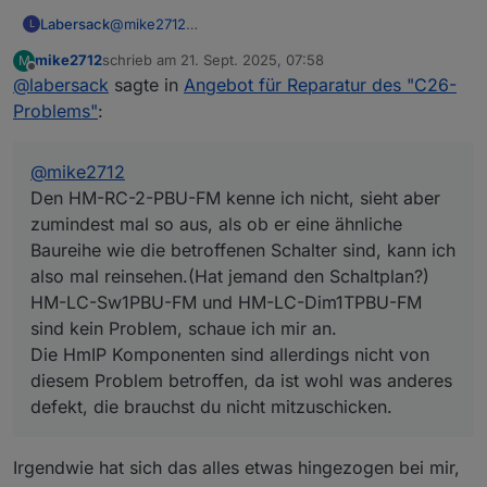
Labersack
@
mike2712
L
Den HM-RC-2-PBU-FM kenne ich nicht, sieht aber
mike2712
schrieb am
21. Sept. 2025, 07:58
M
zumindest mal so aus, als ob er eine ähnliche
zuletzt editiert von
Offline
@
labersack
sagte in
Angebot für Reparatur des "C26-
Baureihe wie die betroffenen Schalter sind, kann
ich also mal reinsehen.(Hat jemand den Schaltplan?)
Problems"
:
HM-LC-Sw1PBU-FM und HM-LC-Dim1TPBU-FM
sind kein Problem, schaue ich mir an.
Die HmIP Komponenten sind allerdings nicht von
@
mike2712
diesem Problem betroffen, da ist wohl was anderes
Den HM-RC-2-PBU-FM kenne ich nicht, sieht aber
defekt, die brauchst du nicht mitzuschicken.
zumindest mal so aus, als ob er eine ähnliche
Baureihe wie die betroffenen Schalter sind, kann ich
also mal reinsehen.(Hat jemand den Schaltplan?)
HM-LC-Sw1PBU-FM und HM-LC-Dim1TPBU-FM
sind kein Problem, schaue ich mir an.
Die HmIP Komponenten sind allerdings nicht von
diesem Problem betroffen, da ist wohl was anderes
defekt, die brauchst du nicht mitzuschicken.
Irgendwie hat sich das alles etwas hingezogen bei mir,