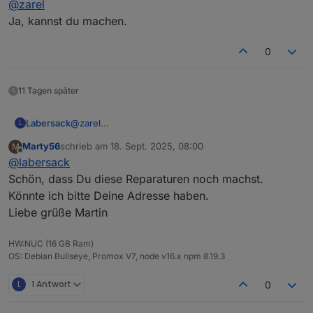
@
zarel
Seriennummer.
Ja, kannst du machen.
Viele Grüße
Thomas
0
11 Tagen später
Labersack
@
zarel
L
Ja, kannst du machen.
Marty56
schrieb am
18. Sept. 2025, 08:00
M
zuletzt editiert von
Offline
@
labersack
Schön, dass Du diese Reparaturen noch machst.
Könnte ich bitte Deine Adresse haben.
Liebe grüße Martin
HW:NUC (16 GB Ram)
OS: Debian Bullseye, Promox V7, node v16.x npm 8.19.3
L
1 Antwort
0