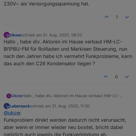
230V~ als Versorgungsspannung hat.
1
Ukow
schrieb am
31. Aug. 2025, 08:52
U
zuletzt editiert von
Offline
Hallo , habe div. Aktoren im Hause verbaut HM-LC-
Bl1PBU-FM für Rollladen und Markisen Steuerung, nun
nach den Jahren habe ich vermehrt Funkprobleme, kann
das auch den C26 Kondensator liegen ?
0
Ukow
Hallo , habe div. Aktoren im Hause verbaut HM-LC-
U
Bl1PBU-FM für Rollladen und Markisen Steuerung, nun
Labersack
schrieb am
31. Aug. 2025, 11:30
L
nach den Jahren habe ich vermehrt Funkprobleme, kann
zuletzt editiert von
Offline
@
ukow
das auch den C26 Kondensator liegen ?
Funkproblem direkt werden dadurch nicht verursacht,
aber wenn er immer wieder neu bootet, bricht dabei
natürlich auch jeweils die Funkverbindung ab.