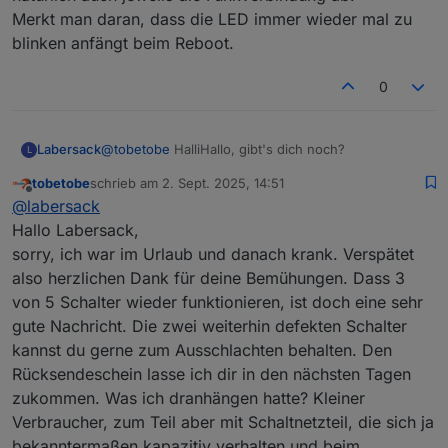
Merkt man daran, dass die LED immer wieder mal zu
blinken anfängt beim Reboot.
0
Labersack
@
tobetobe
HalliHallo, gibt's dich noch?
L
tobetobe
schrieb am
2. Sept. 2025, 14:51
zuletzt editiert von
Offline
@
labersack
Hallo Labersack,
sorry, ich war im Urlaub und danach krank. Verspätet
also herzlichen Dank für deine Bemühungen. Dass 3
von 5 Schalter wieder funktionieren, ist doch eine sehr
gute Nachricht. Die zwei weiterhin defekten Schalter
kannst du gerne zum Ausschlachten behalten. Den
Rücksendeschein lasse ich dir in den nächsten Tagen
zukommen. Was ich dranhängen hatte? Kleiner
Verbraucher, zum Teil aber mit Schaltnetzteil, die sich ja
bekanntermaßen kapazitiv verhalten und beim