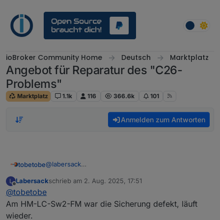
Weiter zum Inhalt
ioBroker Community Home
Deutsch
Marktplatz
Angebot für Reparatur des "C26-
Problems"
Marktplatz
1.1k
116
366.6k
101
Anmelden zum Antworten
@
labersack
tobetobe
Hallo,
Labersack
schrieb am
2. Aug. 2025, 17:51
L
schön, dass es dein Angebot noch immer gibt. Ich
Deinen ersten Post habe ich gelesen und bin mit den
zuletzt editiert von
Offline
@
tobetobe
habe mittlerweile 4 Stück HM-LC-Sw1-FM mit
Bedingungen einverstanden. Bitte schicke mir deine
verschmortem Si-R und einen ebenfalls defekten
Adresse per PN.
Vielen Dank & Gruß
Am HM-LC-Sw2-FM war die Sicherung defekt, läuft
HM-LC-Sw2-FM (Fehler unbekannt) hier liegen. Ich
wieder.