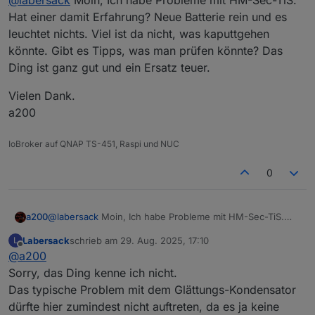
Hat einer damit Erfahrung? Neue Batterie rein und es
leuchtet nichts. Viel ist da nicht, was kaputtgehen
könnte. Gibt es Tipps, was man prüfen könnte? Das
Ding ist ganz gut und ein Ersatz teuer.
Vielen Dank.
a200
IoBroker auf QNAP TS-451, Raspi und NUC
0
@
labersack
Moin, Ich habe Probleme mit HM-Sec-TiS.
a200
Hat einer damit Erfahrung? Neue Batterie rein und es
Labersack
schrieb am
29. Aug. 2025, 17:10
L
leuchtet nichts. Viel ist da nicht, was kaputtgehen könnte.
Vielen Dank.
zuletzt editiert von
Offline
@
a200
Gibt es Tipps, was man prüfen könnte? Das Ding ist ganz
a200
gut und ein Ersatz teuer.
Sorry, das Ding kenne ich nicht.
Das typische Problem mit dem Glättungs-Kondensator
dürfte hier zumindest nicht auftreten, da es ja keine