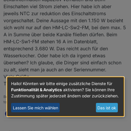
Einschalten viel Strom ziehen. Hier habe ich aber
jeweils NTC zur reduktion des Einschaltstroms
vorgeschaltet. Deine Aussage mit den 1.150 W bezieht
sich wohl nur auf den HM-LC-Sw2-FM, bei dem max. 5
A in Summe über beide Kanäle fließen dürfen. Beim
HM-LC-Sw1-FM stehen 16 A im Datenblatt,
entsprechend 3.680 W. Das reicht auch für den
Wasserkocher. Oder habe ich da irgend etwas
übersehen? Ich glaube, die Dinger sind einfach schon
zu alt, sieht man ja auch an der Seriennummer.
Viele Grüße
Thomas
Hallo! Könnten wir bitte einige zusätzliche Dienste für
Funktionalität & Analytics
aktivieren? Sie können Ihre
Zustimmung später jederzeit ändern oder zurückziehen.
Beste Grüße
tobetobe
Lassen Sie mich wählen
Das ist ok
L
2 Antworten
0