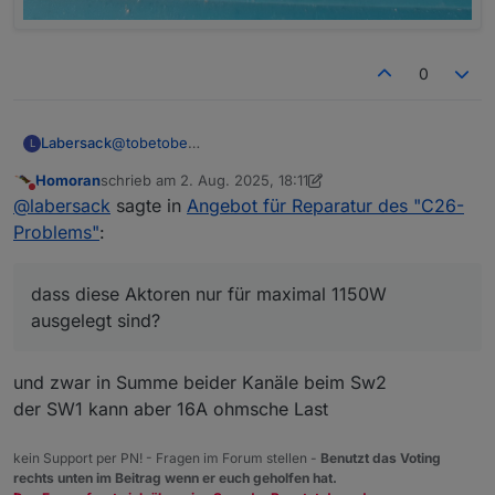
0
@
tobetobe
Labersack
L
Am HM-LC-Sw2-FM war die Sicherung defekt, läuft
Homoran
schrieb am
2. Aug. 2025, 18:11
wieder.
An einem der HM-LC-Sw1-FM ist Sicherung &
zuletzt editiert von Homoran
8. Feb. 2025, 20:13
Nicht stören
@
labersack
sagte in
Angebot für Reparatur des "C26-
Sicherungswiderstand in Ordnung, der hat andere
Probleme.
Bei drei HM-LC-Sw1-FM war der
Problems"
:
Ich weiß aber nicht, was da das Problem ist.
Sicherungswiderstand durch, habe ich alle drei
getauscht.
Übrigens: So viele defekte
Zwei haben danach wieder funktioniert, bei einem
Sicherungen/Sicherungswiderstände ist schon
dass diese Aktoren nur für maximal 1150W
brannte er sofort wieder durch, also hat auch der
seltsam.... was hattest du da dranhängen?
Kann dir also 3 reparierte Schalter zurückschicken.
ausgelegt sind?
andere Probleme.
Dir ist bekannt, dass diese Aktoren nur für maximal
Die beiden anderen schicke ich dir entweder defekt
1150W ausgelegt sind?
mit, oder ich behalte sie als Teilespender.
und zwar in Summe beider Kanäle beim Sw2
der SW1 kann aber 16A ohmsche Last
kein Support per PN! - Fragen im Forum stellen -
Benutzt das Voting
rechts unten im Beitrag wenn er euch geholfen hat.