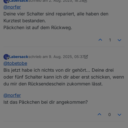
Labersack
schrieb am
2. Aug. 2025, 18:28
L
das Päckchen schicken?
zuletzt editiert von Labersack
8. Apr. 2025, 10:33
Offline
@
norfer
Deine vier Schalter sind repariert, alle haben den
Kurztest bestanden.
Päckchen ist auf dem Rückweg.
1
Labersack
schrieb am
9. Aug. 2025, 05:37
L
zuletzt editiert von Labersack
8. Sept. 2025, 07:37
Offline
@
tobetobe
Bis jetzt habe ich nichts von dir gehört... Deine drei
oder fünf Schalter kann ich dir aber erst schicken, wenn
du mir den Rücksendeschein zukommen lässt.
@
norfer
Ist das Päckchen bei dir angekommen?
0