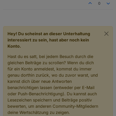
Schalter kannst du gerne zum Ausschlachten
0
behalten. Den Rücksendeschein lasse ich dir in den
nächsten Tagen zukommen. Was ich dranhängen
hatte? Kleiner Verbraucher, zum Teil aber mit
Schaltnetzteil, die sich ja bekanntermaßen kapazitiv
verhalten und beim Einschalten viel Strom ziehen.
Hier habe ich aber jeweils NTC zur reduktion des
Hey! Du scheinst an dieser Unterhaltung
Einschaltstroms vorgeschaltet. Deine Aussage mit
interessiert zu sein, hast aber noch kein
den 1.150 W bezieht sich wohl nur auf den HM-LC-
Sw2-FM, bei dem max. 5 A in Summe über beide
Konto.
Kanäle fließen dürfen. Beim HM-LC-Sw1-FM stehen
16 A im Datenblatt, entsprechend 3.680 W. Das reicht
Hast du es satt, bei jedem Besuch durch die
auch für den Wasserkocher. Oder habe ich da irgend
gleichen Beiträge zu scrollen? Wenn du dich
etwas übersehen? Ich glaube, die Dinger sind
für ein Konto anmeldest, kommst du immer
einfach schon zu alt, sieht man ja auch an der
genau dorthin zurück, wo du zuvor warst, und
Seriennummer.
Viele Grüße
kannst dich über neue Antworten
Thomas
benachrichtigen lassen (entweder per E-Mail
oder Push-Benachrichtigung). Du kannst auch
Lesezeichen speichern und Beiträge positiv
bewerten, um anderen Community-Mitgliedern
deine Wertschätzung zu zeigen.