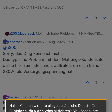
IoBroker auf QNAP TS-451, Raspi und NUC
0
@
labersack
Moin, Ich habe Probleme mit HM-Sec-TiS.
a200
Hat einer damit Erfahrung? Neue Batterie rein und es
Labersack
schrieb am
29. Aug. 2025, 17:10
L
leuchtet nichts. Viel ist da nicht, was kaputtgehen könnte.
Vielen Dank.
zuletzt editiert von
Offline
@
a200
Gibt es Tipps, was man prüfen könnte? Das Ding ist ganz
a200
gut und ein Ersatz teuer.
Sorry, das Ding kenne ich nicht.
Das typische Problem mit dem Glättungs-Kondensator
dürfte hier zumindest nicht auftreten, da es ja keine
230V~ als Versorgungsspannung hat.
1
Ukow
schrieb am
31. Aug. 2025, 08:52
U
zuletzt editiert von
Offline
Hallo , habe div. Aktoren im Hause verbaut HM-LC-
Hallo! Könnten wir bitte einige zusätzliche Dienste für
Bl1PBU-FM für Rollladen und Markisen Steuerung, nun
Funktionalität & Analytics
aktivieren? Sie können Ihre