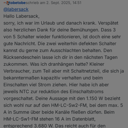
tobetobe
schrieb am
2. Sept. 2025, 14:51
zuletzt editiert von
Offline
@
labersack
Hallo Labersack,
sorry, ich war im Urlaub und danach krank. Verspätet
also herzlichen Dank für deine Bemühungen. Dass 3
von 5 Schalter wieder funktionieren, ist doch eine sehr
gute Nachricht. Die zwei weiterhin defekten Schalter
kannst du gerne zum Ausschlachten behalten. Den
Rücksendeschein lasse ich dir in den nächsten Tagen
zukommen. Was ich dranhängen hatte? Kleiner
Verbraucher, zum Teil aber mit Schaltnetzteil, die sich ja
bekanntermaßen kapazitiv verhalten und beim
Einschalten viel Strom ziehen. Hier habe ich aber
jeweils NTC zur reduktion des Einschaltstroms
vorgeschaltet. Deine Aussage mit den 1.150 W bezieht
sich wohl nur auf den HM-LC-Sw2-FM, bei dem max. 5
A in Summe über beide Kanäle fließen dürfen. Beim
HM-LC-Sw1-FM stehen 16 A im Datenblatt,
entsprechend 3.680 W. Das reicht auch für den