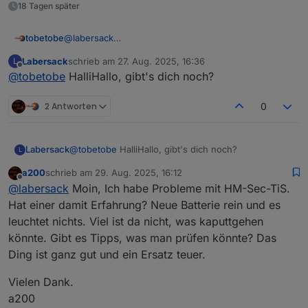
18 Tagen später
@
labersack
tobetobe
Hallo,
Labersack
schrieb am
27. Aug. 2025, 16:36
L
schön, dass es dein Angebot noch immer gibt. Ich
Deinen ersten Post habe ich gelesen und bin mit den
zuletzt editiert von
Offline
@
tobetobe
HalliHallo, gibt's dich noch?
habe mittlerweile 4 Stück HM-LC-Sw1-FM mit
Bedingungen einverstanden. Bitte schicke mir deine
verschmortem Si-R und einen ebenfalls defekten
Adresse per PN.
Vielen Dank & Gruß
HM-LC-Sw2-FM (Fehler unbekannt) hier liegen. Ich
2 Antworten
0
wollte mich zunächst selbst an einer Reparatur
versuchen, scheitere aber daran, eine Quelle für die
Si-R zu finden. Von daher hoffe ich auf dich...
Labersack
@
tobetobe
HalliHallo, gibt's dich noch?
L
a200
schrieb am
29. Aug. 2025, 16:12
zuletzt editiert von
Offline
@
labersack
Moin, Ich habe Probleme mit HM-Sec-TiS.
Hat einer damit Erfahrung? Neue Batterie rein und es
leuchtet nichts. Viel ist da nicht, was kaputtgehen
könnte. Gibt es Tipps, was man prüfen könnte? Das
Ding ist ganz gut und ein Ersatz teuer.
Vielen Dank.
a200