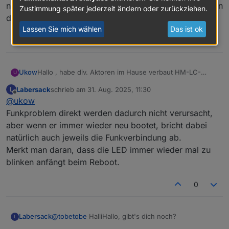
nach den Jahren habe ich vermehrt Funkprobleme, kann
Zustimmung später jederzeit ändern oder zurückziehen.
das auch den C26 Kondensator liegen ?
Lassen Sie mich wählen
Das ist ok
0
Ukow
Hallo , habe div. Aktoren im Hause verbaut HM-LC-
U
Bl1PBU-FM für Rollladen und Markisen Steuerung, nun
Labersack
schrieb am
31. Aug. 2025, 11:30
L
nach den Jahren habe ich vermehrt Funkprobleme, kann
zuletzt editiert von
Offline
@
ukow
das auch den C26 Kondensator liegen ?
Funkproblem direkt werden dadurch nicht verursacht,
aber wenn er immer wieder neu bootet, bricht dabei
natürlich auch jeweils die Funkverbindung ab.
Merkt man daran, dass die LED immer wieder mal zu
blinken anfängt beim Reboot.
0
Labersack
@
tobetobe
HalliHallo, gibt's dich noch?
L