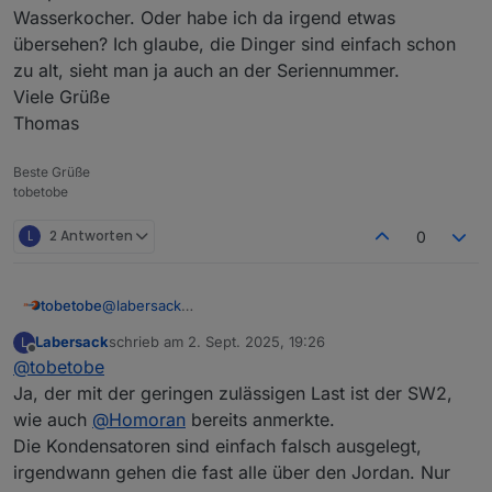
Wasserkocher. Oder habe ich da irgend etwas
übersehen? Ich glaube, die Dinger sind einfach schon
zu alt, sieht man ja auch an der Seriennummer.
Viele Grüße
Thomas
Beste Grüße
tobetobe
L
2 Antworten
0
tobetobe
@
labersack
Hallo Labersack,
Labersack
schrieb am
2. Sept. 2025, 19:26
L
sorry, ich war im Urlaub und danach krank. Verspätet
zuletzt editiert von
Offline
@
tobetobe
also herzlichen Dank für deine Bemühungen. Dass 3
von 5 Schalter wieder funktionieren, ist doch eine
Ja, der mit der geringen zulässigen Last ist der SW2,
sehr gute Nachricht. Die zwei weiterhin defekten
wie auch
@
Homoran
bereits anmerkte.
Schalter kannst du gerne zum Ausschlachten
Die Kondensatoren sind einfach falsch ausgelegt,
behalten. Den Rücksendeschein lasse ich dir in den
irgendwann gehen die fast alle über den Jordan. Nur
nächsten Tagen zukommen. Was ich dranhängen