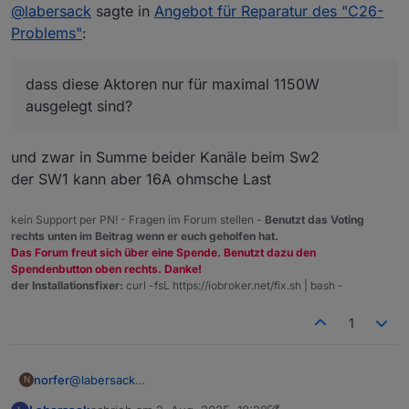
Nicht stören
@
labersack
sagte in
Angebot für Reparatur des "C26-
Sicherungswiderstand in Ordnung, der hat andere
Probleme.
Bei drei HM-LC-Sw1-FM war der
Problems"
:
Ich weiß aber nicht, was da das Problem ist.
Sicherungswiderstand durch, habe ich alle drei
getauscht.
Übrigens: So viele defekte
Zwei haben danach wieder funktioniert, bei einem
Sicherungen/Sicherungswiderstände ist schon
dass diese Aktoren nur für maximal 1150W
brannte er sofort wieder durch, also hat auch der
seltsam.... was hattest du da dranhängen?
Kann dir also 3 reparierte Schalter zurückschicken.
ausgelegt sind?
andere Probleme.
Dir ist bekannt, dass diese Aktoren nur für maximal
Die beiden anderen schicke ich dir entweder defekt
1150W ausgelegt sind?
mit, oder ich behalte sie als Teilespender.
und zwar in Summe beider Kanäle beim Sw2
der SW1 kann aber 16A ohmsche Last
kein Support per PN! - Fragen im Forum stellen -
Benutzt das Voting
rechts unten im Beitrag wenn er euch geholfen hat.
Das Forum freut sich über eine Spende. Benutzt dazu den
Spendenbutton oben rechts. Danke!
der Installationsfixer:
curl -fsL https://iobroker.net/fix.sh | bash -
1
norfer
@
labersack
N
Einen Versuch ist es jedenfalls wert. Wohin kann ich