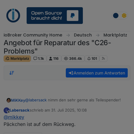
Weiter zum Inhalt
ioBroker Community Home
Deutsch
Marktplatz
Angebot für Reparatur des "C26-
Problems"
Marktplatz
1.1k
116
366.4k
101
Anmelden zum Antworten
@
labersack
nimm den sehr gerne als Teilespender!
MiKKey
Labersack
schrieb am
31. Juli 2025, 10:08
L
Nur so macht es für alle Sinn!
zuletzt editiert von
Offline
@
mikkey
Vielen lieben Dank.
Rücksendelabel ist auf dem Weg.
Päckchen ist auf dem Rückweg.