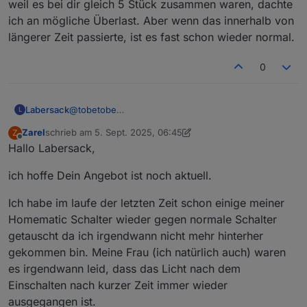
hatte? Kleiner Verbraucher, zum Teil aber mit
weil es bei dir gleich 5 Stück zusammen waren, dachte
Schaltnetzteil, die sich ja bekanntermaßen kapazitiv
ich an mögliche Überlast. Aber wenn das innerhalb von
verhalten und beim Einschalten viel Strom ziehen.
längerer Zeit passierte, ist es fast schon wieder normal.
Hier habe ich aber jeweils NTC zur reduktion des
Einschaltstroms vorgeschaltet. Deine Aussage mit
den 1.150 W bezieht sich wohl nur auf den HM-LC-
0
Sw2-FM, bei dem max. 5 A in Summe über beide
Kanäle fließen dürfen. Beim HM-LC-Sw1-FM stehen
16 A im Datenblatt, entsprechend 3.680 W. Das reicht
Labersack
@
tobetobe
L
auch für den Wasserkocher. Oder habe ich da irgend
Ja, der mit der geringen zulässigen Last ist der
etwas übersehen? Ich glaube, die Dinger sind
Zarel
schrieb am
5. Sept. 2025, 06:45
Z
SW2, wie auch
@
Homoran
bereits anmerkte.
zuletzt editiert von Zarel
9. Mai 2025, 09:52
Offline
einfach schon zu alt, sieht man ja auch an der
Hallo Labersack,
Die Kondensatoren sind einfach falsch ausgelegt,
Seriennummer.
irgendwann gehen die fast alle über den Jordan.
Viele Grüße
ich hoffe Dein Angebot ist noch aktuell.
Nur weil es bei dir gleich 5 Stück zusammen waren,
Thomas
dachte ich an mögliche Überlast. Aber wenn das
innerhalb von längerer Zeit passierte, ist es fast
Ich habe im laufe der letzten Zeit schon einige meiner
schon wieder normal.
Homematic Schalter wieder gegen normale Schalter
getauscht da ich irgendwann nicht mehr hinterher
gekommen bin. Meine Frau (ich natürlich auch) waren
es irgendwann leid, dass das Licht nach dem
Einschalten nach kurzer Zeit immer wieder
ausgegangen ist.