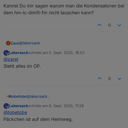
Kannst Du mir sagen warum man die Kondensatoren bei
dem hm-lc-dim1t-fm nicht tauschen kann?
0
@
labersack
Zarel
Z
Labersack
schrieb am
5. Sept. 2025, 18:52
L
Danke das ist wirklich freundlich und ich würde Dein
zuletzt editiert von
Offline
@
zarel
Angebot gerne annehmen.
Kannst Du mir sagen warum man die Kondensatoren bei
Steht alles im OP.
dem hm-lc-dim1t-fm nicht tauschen kann?
0
tobetobe
@
labersack
Hallo Labersack,
Labersack
schrieb am
6. Sept. 2025, 11:28
L
sorry, ich war im Urlaub und danach krank. Verspätet
zuletzt editiert von
Offline
@
tobetobe
also herzlichen Dank für deine Bemühungen. Dass 3
von 5 Schalter wieder funktionieren, ist doch eine
Päckchen ist auf dem Heimweg.
sehr gute Nachricht. Die zwei weiterhin defekten