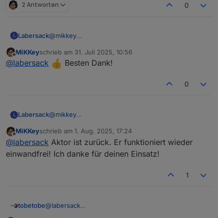
2 Antworten
0
Labersack
@
mikkey
L
Päckchen ist auf dem Rückweg.
MiKKey
schrieb am
31. Juli 2025, 10:56
zuletzt editiert von
Offline
@
labersack
Besten Dank!
0
Labersack
@
mikkey
L
Päckchen ist auf dem Rückweg.
MiKKey
schrieb am
1. Aug. 2025, 17:24
zuletzt editiert von
Offline
@
labersack
Aktor ist zurück. Er funktioniert wieder
einwandfrei! Ich danke für deinen Einsatz!
1
@
labersack
tobetobe
Hallo,