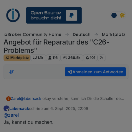
Weiter zum Inhalt
ioBroker Community Home
Deutsch
Marktplatz
Angebot für Reparatur des "C26-
Problems"
Marktplatz
1.1k
116
366.5k
101
Anmelden zum Antworten
Zarel
@
labersack
okay verstehe, kann ich Dir die Schalter denn
Z
zukommen lassen?
Labersack
schrieb am
6. Sept. 2025, 22:09
L
zuletzt editiert von
Offline
@
zarel
Ja, kannst du machen.