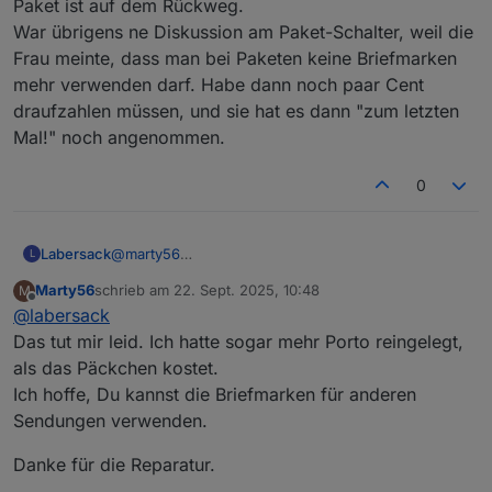
mitzuschicken.
Paket ist auf dem Rückweg.
War übrigens ne Diskussion am Paket-Schalter, weil die
Frau meinte, dass man bei Paketen keine Briefmarken
mehr verwenden darf. Habe dann noch paar Cent
draufzahlen müssen, und sie hat es dann "zum letzten
Mal!" noch angenommen.
0
Labersack
@
marty56
L
Paket ist auf dem Rückweg.
Marty56
schrieb am
22. Sept. 2025, 10:48
M
War übrigens ne Diskussion am Paket-Schalter, weil
zuletzt editiert von
Offline
@
labersack
die Frau meinte, dass man bei Paketen keine
Briefmarken mehr verwenden darf. Habe dann noch
Das tut mir leid. Ich hatte sogar mehr Porto reingelegt,
paar Cent draufzahlen müssen, und sie hat es dann
als das Päckchen kostet.
"zum letzten Mal!" noch angenommen.
Ich hoffe, Du kannst die Briefmarken für anderen
Sendungen verwenden.
Danke für die Reparatur.