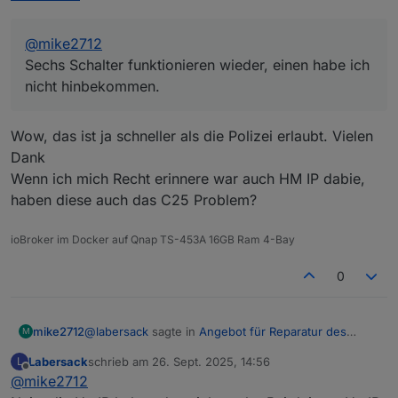
@
mike2712
Sechs Schalter funktionieren wieder, einen habe ich
nicht hinbekommen.
Wow, das ist ja schneller als die Polizei erlaubt. Vielen
Dank
Wenn ich mich Recht erinnere war auch HM IP dabie,
haben diese auch das C25 Problem?
ioBroker im Docker auf Qnap TS-453A 16GB Ram 4-Bay
0
@
labersack
sagte in
Angebot für Reparatur des
mike2712
M
"C26-Problems"
:
Labersack
schrieb am
26. Sept. 2025, 14:56
L
zuletzt editiert von
Offline
@
mike2712
@
mike2712
Sechs Schalter funktionieren wieder, einen