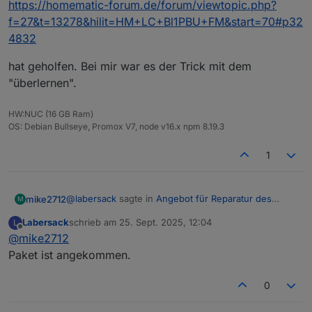
https://homematic-forum.de/forum/viewtopic.php?
f=27&t=13278&hilit=HM+LC+Bl1PBU+FM&start=70#p32
4832
hat geholfen. Bei mir war es der Trick mit dem
"überlernen".
HW:NUC (16 GB Ram)
OS: Debian Bullseye, Promox V7, node v16.x npm 8.19.3
1
@
labersack
sagte in
Angebot für Reparatur des
mike2712
M
"C26-Problems"
:
Labersack
schrieb am
25. Sept. 2025, 12:04
L
zuletzt editiert von
Offline
@
mike2712
@
mike2712
Den HM-RC-2-PBU-FM kenne ich nicht, sieht
Paket ist angekommen.
Irgendwie hat sich das alles etwas hingezogen bei
aber zumindest mal so aus, als ob er eine
mir, wenn das Angebot noch besteht würde ich Dir
ähnliche Baureihe wie die betroffenen Schalter
0
jetzt ein Paket fertig machen.
sind, kann ich also mal reinsehen.(Hat jemand
Insgesamt sind 7 Schalter drin, da liegt auch absolut
den Schaltplan?)