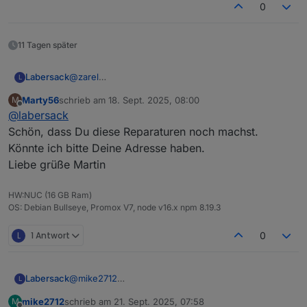
0
11 Tagen später
Labersack
@
zarel
L
Ja, kannst du machen.
Marty56
schrieb am
18. Sept. 2025, 08:00
M
zuletzt editiert von
Offline
@
labersack
Schön, dass Du diese Reparaturen noch machst.
Könnte ich bitte Deine Adresse haben.
Liebe grüße Martin
HW:NUC (16 GB Ram)
OS: Debian Bullseye, Promox V7, node v16.x npm 8.19.3
L
1 Antwort
0
Labersack
@
mike2712
L
Den HM-RC-2-PBU-FM kenne ich nicht, sieht aber
mike2712
schrieb am
21. Sept. 2025, 07:58
M
zumindest mal so aus, als ob er eine ähnliche