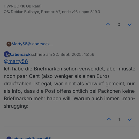
HW:NUC (16 GB Ram)
OS: Debian Bullseye, Promox V7, node v16.x npm 8.19.3
0
@
labersack
Marty56
M
Das tut mir leid. Ich hatte sogar mehr Porto reingelegt,
Labersack
schrieb am
22. Sept. 2025, 15:56
L
als das Päckchen kostet.
Danke für die Reparatur.
zuletzt editiert von
Offline
@
marty56
Ich hoffe, Du kannst die Briefmarken für anderen
Sendungen verwenden.
Ich habe die Briefmarken schon verwendet, aber musste
noch paar Cent (also weniger als einen Euro)
draufzahlen. Ist egal, war nicht als Vorwurf gemeint, nur
als Info, dass die Post offensichtlich bei Päckchen keine
Briefmarken mehr haben will. Warum auch immer. :man-
shrugging:
1
Labersack
@
marty56
L