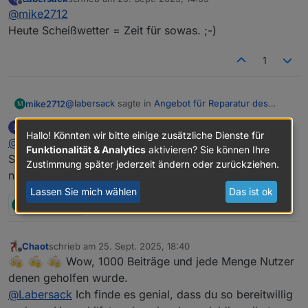
zuletzt editiert von
Offline
@
mike2712
@
mike2712
Paket ist angekommen.
Heute Scheißwetter = Zeit für sowas. ;-)
super,danke für die Nachricht, wie gesagt es eilt
wirklich nicht, so wie Du Zeit und Lust hast
1
@
labersack
sagte in
Angebot für Reparatur des
mike2712
M
"C26-Problems"
:
Labersack
schrieb am
25. Sept. 2025, 17:48
L
zuletzt editiert von
Hallo! Könnten wir bitte einige zusätzliche Dienste für
Offline
@
mike2712
@
mike2712
Funktionalität & Analytics
aktivieren? Sie können Ihre
Paket ist angekommen.
Sechs Schalter funktionieren wieder, einen habe ich
Zustimmung später jederzeit ändern oder zurückziehen.
super,danke für die Nachricht, wie gesagt es eilt
nicht hinbekommen.
wirklich nicht, so wie Du Zeit und Lust hast
Lassen Sie mich wählen
Das ist ok
M
1 Antwort
1
Chaot
schrieb am
25. Sept. 2025, 18:40
zuletzt editiert von
Offline
Wow, 1000 Beiträge und jede Menge Nutzer
denen geholfen wurde.
@
Labersack
Ich finde es genial, dass du so bereitwillig