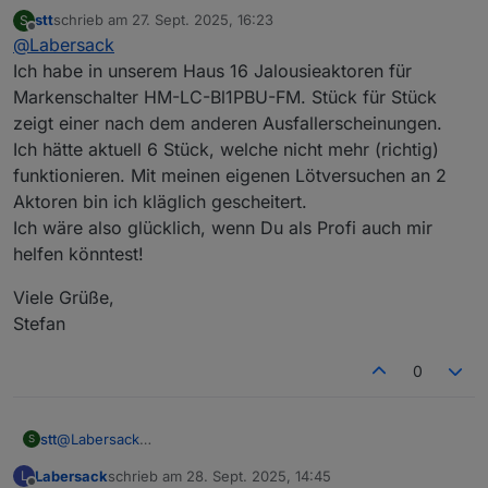
Das ist auch der Schalter, den ich entweder als
stt
schrieb am
27. Sept. 2025, 16:23
S
zuletzt editiert von
Offline
Ersatzteilspender behalte oder dir defekt
@
Labersack
zurücksenden werde.
Ich habe in unserem Haus 16 Jalousieaktoren für
Bräuchte jetzt noch von dir ein Rücksende-
Markenschalter HM-LC-Bl1PBU-FM. Stück für Stück
Label von DHL, kannst mir die PDF per eMail
zeigt einer nach dem anderen Ausfallerscheinungen.
schicken oder auf einem WebSpace zur
Verfügung stellen.
Ich hätte aktuell 6 Stück, welche nicht mehr (richtig)
funktionieren. Mit meinen eigenen Lötversuchen an 2
Aktoren bin ich kläglich gescheitert.
Ich wäre also glücklich, wenn Du als Profi auch mir
helfen könntest!
Viele Grüße,
Stefan
0
@
Labersack
stt
S
Ich habe in unserem Haus 16 Jalousieaktoren für
Labersack
schrieb am
28. Sept. 2025, 14:45
L
Markenschalter HM-LC-Bl1PBU-FM. Stück für Stück zeigt
Viele Grüße,
zuletzt editiert von