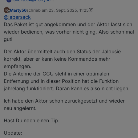
Ich habe die Briefmarken schon verwendet, aber
Marty56
schrieb am
23. Sept. 2025, 11:25
M
musste noch paar Cent (also weniger als einen
zuletzt editiert von Marty56
Offline
@
labersack
Euro) draufzahlen. Ist egal, war nicht als Vorwurf
gemeint, nur als Info, dass die Post offensichtlich
Das Paket ist gut angekommen und der Aktor lässt sich
bei Päckchen keine Briefmarken mehr haben will.
wieder bedienen, was vorher nicht ging. Also schon mal
Warum auch immer. :man-shrugging:
gut!
Der Aktor übermittelt auch den Status der Jalousie
korrekt, aber er kann keine Kommandos mehr
empfangen.
Die Antenne der CCU steht in einer optimalen
Entfernung und in dieser Position hat die Funktion
jahrelang funktioniert. Daran kann es also nicht liegen.
Ich habe den Aktor schon zurückgesetzt und wieder
neu angelernt.
Hast Du noch einen Tip.
Update: