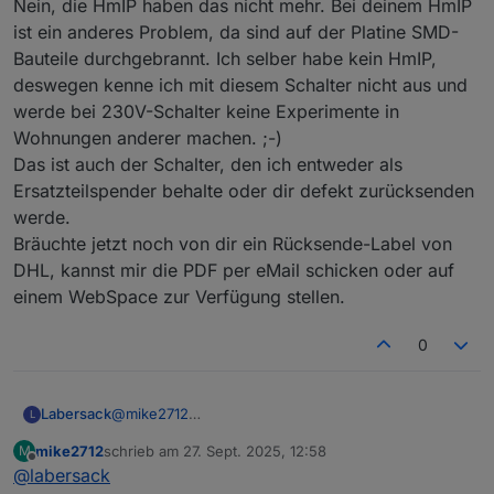
Nein, die HmIP haben das nicht mehr. Bei deinem HmIP
Wow, das ist ja schneller als die Polizei erlaubt.
habe ich nicht hinbekommen.
ist ein anderes Problem, da sind auf der Platine SMD-
Vielen Dank
Bauteile durchgebrannt. Ich selber habe kein HmIP,
Wenn ich mich Recht erinnere war auch HM IP dabie,
haben diese auch das C25 Problem?
deswegen kenne ich mit diesem Schalter nicht aus und
werde bei 230V-Schalter keine Experimente in
Wohnungen anderer machen. ;-)
Das ist auch der Schalter, den ich entweder als
Ersatzteilspender behalte oder dir defekt zurücksenden
werde.
Bräuchte jetzt noch von dir ein Rücksende-Label von
DHL, kannst mir die PDF per eMail schicken oder auf
einem WebSpace zur Verfügung stellen.
0
Labersack
@
mike2712
L
Nein, die HmIP haben das nicht mehr. Bei deinem
mike2712
schrieb am
27. Sept. 2025, 12:58
M
HmIP ist ein anderes Problem, da sind auf der
zuletzt editiert von
Offline
@
labersack
Platine SMD-Bauteile durchgebrannt. Ich selber