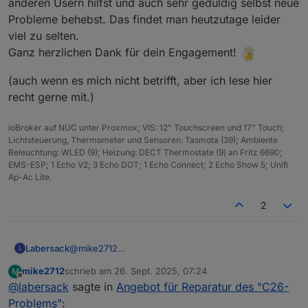
anderen Usern hilfst und auch sehr geduldig selbst neue
Probleme behebst. Das findet man heutzutage leider
viel zu selten.
Ganz herzlichen Dank für dein Engagement!
(auch wenn es mich nicht betrifft, aber ich lese hier
recht gerne mit.)
ioBroker auf NUC unter Proxmox; VIS: 12" Touchscreen und 17" Touch;
Lichtsteuerung, Thermometer und Sensoren: Tasmota (39); Ambiente
Beleuchtung: WLED (9); Heizung: DECT Thermostate (9) an Fritz 6690;
EMS-ESP; 1 Echo V2; 3 Echo DOT; 1 Echo Connect; 2 Echo Show 5; Unifi
Ap-Ac Lite.
2
Labersack
@
mike2712
L
Sechs Schalter funktionieren wieder, einen habe ich
mike2712
schrieb am
26. Sept. 2025, 07:24
M
nicht hinbekommen.
zuletzt editiert von
Offline
@
labersack
sagte in
Angebot für Reparatur des "C26-
Problems"
: