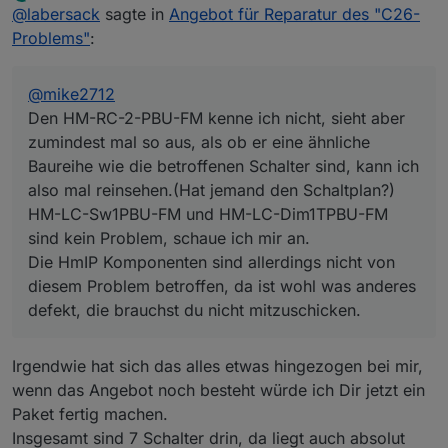
zuletzt editiert von
Offline
@
labersack
sagte in
Angebot für Reparatur des "C26-
Baureihe wie die betroffenen Schalter sind, kann
ich also mal reinsehen.(Hat jemand den Schaltplan?)
Problems"
:
HM-LC-Sw1PBU-FM und HM-LC-Dim1TPBU-FM
sind kein Problem, schaue ich mir an.
Die HmIP Komponenten sind allerdings nicht von
@
mike2712
diesem Problem betroffen, da ist wohl was anderes
Den HM-RC-2-PBU-FM kenne ich nicht, sieht aber
defekt, die brauchst du nicht mitzuschicken.
zumindest mal so aus, als ob er eine ähnliche
Baureihe wie die betroffenen Schalter sind, kann ich
also mal reinsehen.(Hat jemand den Schaltplan?)
HM-LC-Sw1PBU-FM und HM-LC-Dim1TPBU-FM
sind kein Problem, schaue ich mir an.
Die HmIP Komponenten sind allerdings nicht von
diesem Problem betroffen, da ist wohl was anderes
defekt, die brauchst du nicht mitzuschicken.
Irgendwie hat sich das alles etwas hingezogen bei mir,
wenn das Angebot noch besteht würde ich Dir jetzt ein
Paket fertig machen.
Insgesamt sind 7 Schalter drin, da liegt auch absolut