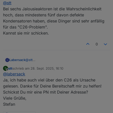
Offline
@
stt
einer nach dem anderen Ausfallerscheinungen.
Stefan
Ich hätte aktuell 6 Stück, welche nicht mehr (richtig)
Bei sechs Jalousieaktoren ist die Wahrscheinlichkeit
funktionieren. Mit meinen eigenen Lötversuchen an 2
hoch, dass mindestens fünf davon defekte
Aktoren bin ich kläglich gescheitert.
Kondensatoren haben, diese Dinger sind sehr anfällig
Ich wäre also glücklich, wenn Du als Profi auch mir helfen
für das "C26-Problem".
könntest!
Kannst sie mir schicken.
0
Labersack
@
stt
L
Bei sechs Jalousieaktoren ist die Wahrscheinlichkeit
stt
schrieb am
28. Sept. 2025, 16:10
S
hoch, dass mindestens fünf davon defekte
zuletzt editiert von
Offline
@
labersack
Kondensatoren haben, diese Dinger sind sehr
anfällig für das "C26-Problem".
Ja, ich habe auch viel über den C26 als Ursache
Kannst sie mir schicken.
gelesen. Danke für Deine Bereitschaft mir zu helfen!
Schickst Du mir eine PN mit Deiner Adresse?
Viele Grüße,
Stefan