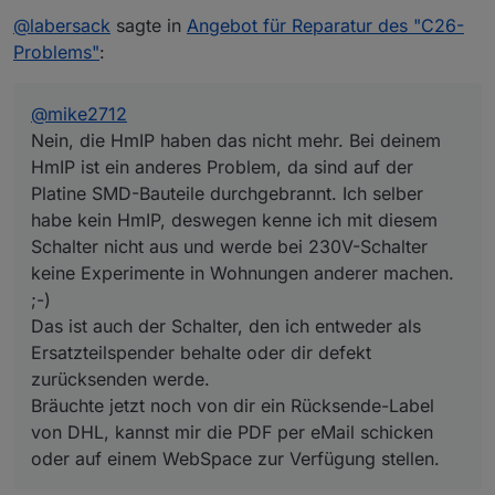
habe kein HmIP, deswegen kenne ich mit diesem
@
labersack
sagte in
Angebot für Reparatur des "C26-
Schalter nicht aus und werde bei 230V-Schalter
keine Experimente in Wohnungen anderer machen.
Problems"
:
;-)
Das ist auch der Schalter, den ich entweder als
Ersatzteilspender behalte oder dir defekt
@
mike2712
zurücksenden werde.
Nein, die HmIP haben das nicht mehr. Bei deinem
Bräuchte jetzt noch von dir ein Rücksende-Label
HmIP ist ein anderes Problem, da sind auf der
von DHL, kannst mir die PDF per eMail schicken
Platine SMD-Bauteile durchgebrannt. Ich selber
oder auf einem WebSpace zur Verfügung stellen.
habe kein HmIP, deswegen kenne ich mit diesem
Schalter nicht aus und werde bei 230V-Schalter
keine Experimente in Wohnungen anderer machen.
;-)
Das ist auch der Schalter, den ich entweder als
Ersatzteilspender behalte oder dir defekt
zurücksenden werde.
Bräuchte jetzt noch von dir ein Rücksende-Label
von DHL, kannst mir die PDF per eMail schicken
oder auf einem WebSpace zur Verfügung stellen.