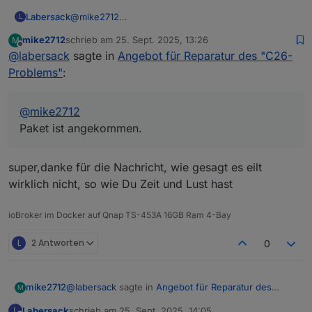
kein Stress drin, kannst Du ganz in Ruhe ansehen so
HM-LC-Sw1PBU-FM und HM-LC-Dim1TPBU-FM
wie Du Zeit und Lust hast, Adresse hätte ich noch.
Labersack
@
mike2712
sind kein Problem, schaue ich mir an.
L
Paket ist angekommen.
Die HmIP Komponenten sind allerdings nicht
mike2712
schrieb am
25. Sept. 2025, 13:26
M
von diesem Problem betroffen, da ist wohl was
zuletzt editiert von
Offline
@
labersack
sagte in
Angebot für Reparatur des "C26-
anderes defekt, die brauchst du nicht
mitzuschicken.
Problems"
:
@
mike2712
Paket ist angekommen.
super,danke für die Nachricht, wie gesagt es eilt
wirklich nicht, so wie Du Zeit und Lust hast
ioBroker im Docker auf Qnap TS-453A 16GB Ram 4-Bay
L
2 Antworten
0
@
labersack
sagte in
Angebot für Reparatur des
mike2712
M
"C26-Problems"
:
Labersack
schrieb am
25. Sept. 2025, 14:05
L