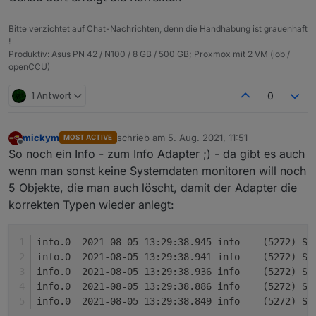
Bitte verzichtet auf Chat-Nachrichten, denn die Handhabung ist grauenhaft
!
Produktiv: Asus PN 42 / N100 / 8 GB / 500 GB; Proxmox mit 2 VM (iob /
openCCU)
1 Antwort
0
mickym
schrieb am
5. Aug. 2021, 11:51
MOST ACTIVE
zuletzt editiert von
Offline
So noch ein Info - zum Info Adapter ;) - da gibt es auch
wenn man sonst keine Systemdaten monitoren will noch
EDIT: Ach so ich verstehe was Du meinst vom Typ
5 Objekte, die man auch löscht, damit der Adapter die
state (letzte Zeile). ;)
korrekten Typen wieder anlegt:
info.0	2021-08-05 13:29:3
info.0	2021-08-05 13:29:3
info.0	2021-08-05 13:29:3
info.0	2021-08-05 13:29:3
info.0	2021-08-05 13:29:3