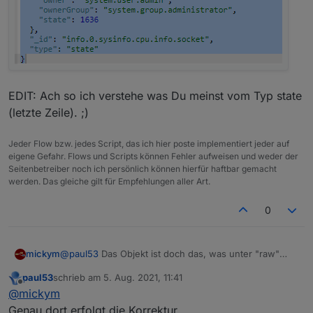
EDIT: Ach so ich verstehe was Du meinst vom Typ state
(letzte Zeile). ;)
Jeder Flow bzw. jedes Script, das ich hier poste implementiert jeder auf
eigene Gefahr. Flows und Scripts können Fehler aufweisen und weder der
Seitenbetreiber noch ich persönlich können hierfür haftbar gemacht
werden. Das gleiche gilt für Empfehlungen aller Art.
0
@
paul53
Das Objekt ist doch das, was unter "raw"
mickym
steht, das war mein Verständnis:
paul53
schrieb am
5. Aug. 2021, 11:41
zuletzt editiert von
Offline
@
mickym
Genau dort erfolgt die Korrektur.