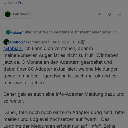
Links im
Profil
1 Antwort
0
Bitte nicht falsch verstehen! Ihr macht einen absolut
Fabian1
F
super Job und wie schnell Fehler behoben werden
apollon77
schrieb am
5. Aug. 2021, 11:09
und auf Github requests reagiert wird ist mega. ABER
Zumindest nicht ohne die Möglichkeit die wrong Type
zuletzt editiert von apollon77
8. Mai 2021, 13:16
Offline
@
fabian1
Ich kann dich verstehen, aber in
ich find es persönlich viel zu früh den js-controller 3.3
Meldungen mit einer Einstellung zu unterdrücken. Ich
ins stable zu bringen.
verstehe, dass ihr aufräumen wollt um den wildwuchs
Ich zum Beispiel versuche meine logs super clean zu
meinen/unseren Augen ist es nicht zu früh. Wir haben
bei Adaptern in den Griff zu kriegen, aber da kann ja
halten, da ich mir jede Info, Warnung und Error
jetzt ca. 3 Monate an den Adaptern gearbeitet und
der normale User nichts für.
Meldung per Pushover schicken lasse und das hat bis
Gibt es die Möglichkeit, das Systemseitig zu
dabei über 80 Adapter aktualisiert welche Meldungen
jetzt hervorragend funktioniert, da ich selbst darauf
unterdrücken OHNE das loglevel umzustellen. Wie
geworfen haben. Irgendwann ist auch mal ok und es
achte, dass nichts unnötiges im log aufläuft. Jetzt mit
gesagt, den normalen User interessiert es ja nicht ob
dem js-controller 3.3 ist das unmöglich, da z.B. der
irgend ein Wert mit dem falschenb Datentyp
muss weiter gehen.
WLED Adapter 100te von Meldungen rauswirft.
geschrieben wird, sondern nur die Entwickler!
Daher gab es auch eine Info-Adapter-Meldung dazu und
so weiter.
Daher, falls noch noch einzelne Adapter übrig sind, bitte
melden und Loglevel hochsetzen auf "warn". Das
Logging der Meldungen erfolgt nur auf "info". Sollte