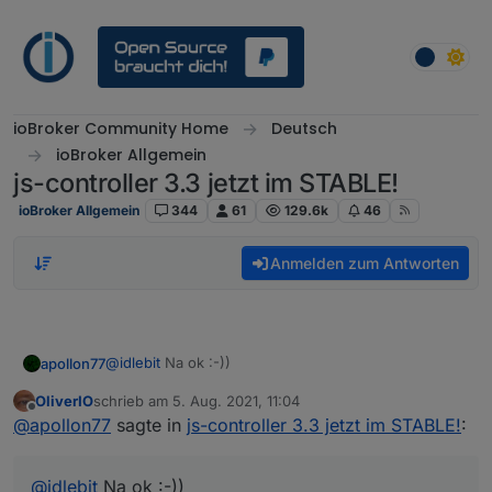
Weiter zum Inhalt
ioBroker Community Home
Deutsch
ioBroker Allgemein
js-controller 3.3 jetzt im STABLE!
ioBroker Allgemein
344
61
129.6k
46
Anmelden zum Antworten
@
idlebit
Na ok :-))
apollon77
OliverIO
schrieb am
5. Aug. 2021, 11:04
Laut Quellcode ist die einzige Stelle für den Teil so:
zuletzt editiert von
Offline
@
apollon77
sagte in
js-controller 3.3 jetzt im STABLE!
:
@
idlebit
Na ok :-))