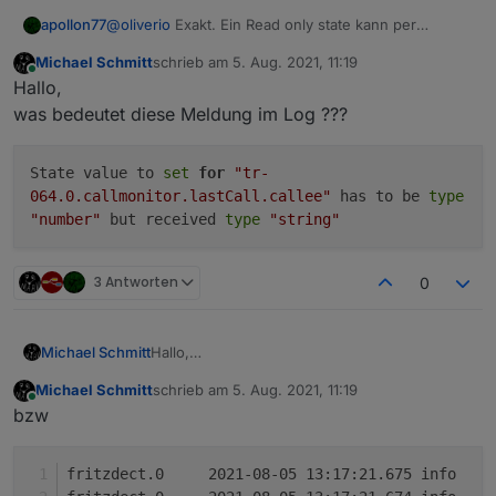
apollon77
@
oliverio
Exakt. Ein Read only state kann per
definition nicht kontrolliert werden weil er nur einen
Michael Schmitt
schrieb am
5. Aug. 2021, 11:19
Wert bereitstellt :-) Daher die Meldung.
zuletzt editiert von
Online
Hallo,
was bedeutet diese Meldung im Log ???
State value to
set
for
"tr-
064.0.callmonitor.lastCall.callee"
has to be
type
"number"
but received
type
"string"
3 Antworten
0
Hallo,
Michael Schmitt
was bedeutet diese Meldung im Log ???
Michael Schmitt
schrieb am
5. Aug. 2021, 11:19
zuletzt editiert von
Online
bzw
f