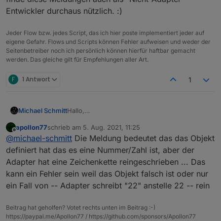
Entwickler durchaus nützlich. :)
Jeder Flow bzw. jedes Script, das ich hier poste implementiert jeder auf
eigene Gefahr. Flows und Scripts können Fehler aufweisen und weder der
Seitenbetreiber noch ich persönlich können hierfür haftbar gemacht
werden. Das gleiche gilt für Empfehlungen aller Art.
F
1 Antwort
1
Hallo,
Michael Schmitt
was bedeutet diese Meldung im Log ???
apollon77
schrieb am
5. Aug. 2021, 11:25
zuletzt editiert von
Offline
@
michael-schmitt
Die Meldung bedeutet das das Objekt
definiert hat das es eine Nummer/Zahl ist, aber der
Adapter hat eine Zeichenkette reingeschrieben ... Das
kann ein Fehler sein weil das Objekt falsch ist oder nur
ein Fall von -- Adapter schreibt "22" anstelle 22 -- rein
Beitrag hat geholfen? Votet rechts unten im Beitrag :-)
https://paypal.me/Apollon77 / https://github.com/sponsors/Apollon77