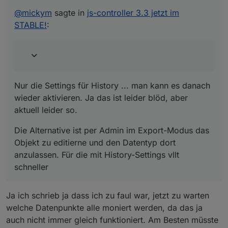
Nur die Settings für History ... man kann es danach
@
mickym
sagte in
js-controller 3.3 jetzt im
wieder aktivieren. Ja das ist leider blöd, aber aktuell
STABLE!
:
leider so.
Die Alternative ist per Admin im Export-Modus das
Objekt zu editierne und den Datentyp dort
anzulassen. Für die mit History-Settings vllt schneller
Nur die Settings für History ... man kann es danach
wieder aktivieren. Ja das ist leider blöd, aber
aktuell leider so.
Die Alternative ist per Admin im Export-Modus das
Objekt zu editierne und den Datentyp dort
anzulassen. Für die mit History-Settings vllt
schneller
Ja ich schrieb ja dass ich zu faul war, jetzt zu warten
welche Datenpunkte alle moniert werden, da das ja
auch nicht immer gleich funktioniert. Am Besten müsste