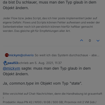
einbauen
idee für eine Funktionssignatur wäre:
da bist Du schlauer, muss man den Typ glaub in dem
und es müsste sich nicht jeder eine eigene Funktion
Objekt ändern.
ausdenken.
Jeder Flow bzw. jedes Script, das ich hier poste implementiert jeder auf
oder müsste es eigentlich Object heißen?
eigene Gefahr. Flows und Scripts können Fehler aufweisen und weder der
Seitenbetreiber noch ich persönlich können hierfür haftbar gemacht
werden. Das gleiche gilt für Empfehlungen aller Art.
0
mickym
@
oliverio
So weit ich das System durchschaue - aber
da bist Du schlauer, muss man den Typ glaub in dem
paul53
schrieb am
5. Aug. 2021, 11:37
Objekt ändern.
zuletzt editiert von
Offline
@
mickym
sagte: muss man den Typ glaub in dem
Objekt ändern.
Ja,
common.type
im Objekt vom Typ "state".
Bitte verzichtet auf Chat-Nachrichten, denn die Handhabung ist grauenhaft
!
Produktiv: Asus PN 42 / N100 / 8 GB / 500 GB; Proxmox mit 2 VM (iob /