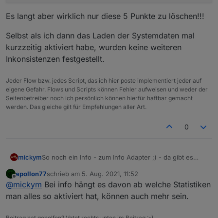
Es langt aber wirklich nur diese 5 Punkte zu löschen!!!
Selbst als ich dann das Laden der Systemdaten mal
kurzzeitig aktiviert habe, wurden keine weiteren
Inkonsistenzen festgestellt.
Jeder Flow bzw. jedes Script, das ich hier poste implementiert jeder auf
eigene Gefahr. Flows und Scripts können Fehler aufweisen und weder der
Seitenbetreiber noch ich persönlich können hierfür haftbar gemacht
werden. Das gleiche gilt für Empfehlungen aller Art.
0
So noch ein Info - zum Info Adapter ;) - da gibt es
mickym
auch wenn man sonst keine Systemdaten monitoren
apollon77
schrieb am
5. Aug. 2021, 11:52
will noch 5 Objekte, die man auch löscht, damit der
info.0	2021-08-05 13:29:38.945	info	(5272) S
zuletzt editiert von
Offline
@
mickym
Bei info hängt es davon ab welche Statistiken
Adapter die korrekten Typen wieder anlegt:
info.0	2021-08-05 13:29:38.941	info	(5272) S
Es langt aber wirklich nur diese 5 Punkte zu löschen!!!
info.0	2021-08-05 13:29:38.936	info	(5272) S
man alles so aktiviert hat, können auch mehr sein.
info.0	2021-08-05 13:29:38.886	info	(5272) S
Selbst als ich dann das Laden der Systemdaten mal
Beitrag hat geholfen? Votet rechts unten im Beitrag :-)