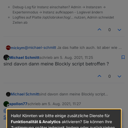
Debug-Log für Instanz einschalten? Admin -> Instanzen ->
Expertenmodus -> Instanz aufklappen - Loglevel ändern
Logfiles auf Platte /opt/iobroker/log/… nutzen, Admin schneidet
Zeilen ab
0
@
michael-schmitt
Ja das hatte ich auch. Ist aber wie in
mickym
der Anleitung beschrieben.
Michael Schmitt
schrieb am
5. Aug. 2021, 11:25
Ich habe die Datenpunkte alle gelöscht (des
zuletzt editiert von
Online
sind davon dann meine Blockly script betroffen ?
Callmonitors) und dann den Adapter neu gestartet und
der Adapter hat die Objekte dann mit dem korrekten
Also zum Beispiel den Callmonitor.
Typ angelegt.
0
Es geht Dir halt die Historie verloren. - Vielleicht auch
nicht, aber ich habe nicht jeden Datenpunkt geprüft. ;)
Also vielleicht hätte es auch getan, wenn ich nur den
Michael Schmitt
sind davon dann meine Blockly script
monierten Punkt gelöscht hätte.
betroffen ?
apollon77
schrieb am
5. Aug. 2021, 11:27
zuletzt editiert von
Offline
@
michael-schmitt
sagte in
js-controller 3.3 jetzt im
Hallo! Könnten wir bitte einige zusätzliche Dienste für
STABLE!
:
Funktionalität & Analytics
aktivieren? Sie können Ihre
Zustimmung später jederzeit ändern oder zurückziehen.