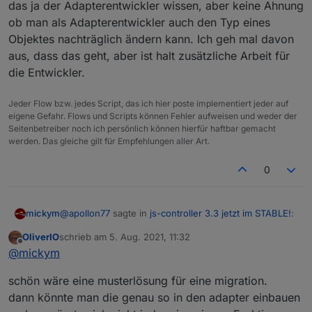
das ja der Adapterentwickler wissen, aber keine Ahnung
ob man als Adapterentwickler auch den Typ eines
Objektes nachträglich ändern kann. Ich geh mal davon
aus, dass das geht, aber ist halt zusätzliche Arbeit für
die Entwickler.
Jeder Flow bzw. jedes Script, das ich hier poste implementiert jeder auf
eigene Gefahr. Flows und Scripts können Fehler aufweisen und weder der
Seitenbetreiber noch ich persönlich können hierfür haftbar gemacht
werden. Das gleiche gilt für Empfehlungen aller Art.
0
@
apollon77
sagte in
js-controller 3.3 jetzt im STABLE!
:
mickym
OliverIO
schrieb am
5. Aug. 2021, 11:32
zuletzt editiert von
Offline
@
mickym
sagte in
js-controller 3.3 jetzt im
@
mickym
STABLE!
:
Ja ich schrieb ja dass ich zu faul war, jetzt zu warten
schön wäre eine musterlösung für eine migration.
welche Datenpunkte alle moniert werden, da das ja
dann könnte man die genau so in den adapter einbauen
Es geht Dir halt die Historie verloren.
auch nicht immer gleich funktioniert. Am Besten