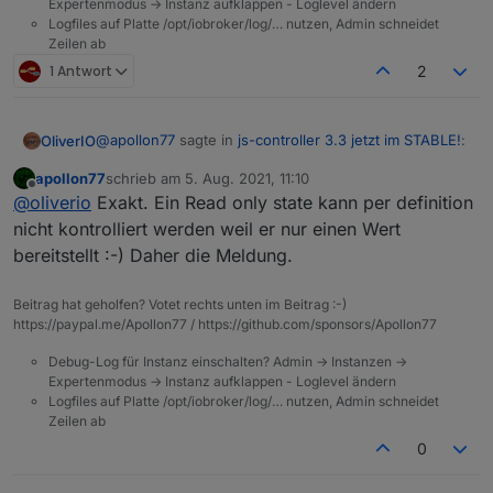
Expertenmodus -> Instanz aufklappen - Loglevel ändern
Logfiles auf Platte /opt/iobroker/log/… nutzen, Admin schneidet
Zeilen ab
1 Antwort
2
@
apollon77
sagte in
js-controller 3.3 jetzt im STABLE!
:
OliverIO
apollon77
schrieb am
5. Aug. 2021, 11:10
zuletzt editiert von
Offline
@
idlebit
Na ok :-))
@
oliverio
Exakt. Ein Read only state kann per definition
nicht kontrolliert werden weil er nur einen Wert
also das heisst, das readonly states eigentlich nur von
Laut Quellcode ist die einzige Stelle für den Teil
bereitstellt :-) Daher die Meldung.
adaptern erstellt und beschrieben werden sollen und
so:
wenn dann immer mit ack=true geschrieben werden
wenn man in skripten eigene datenpunkte als
soll.
readonly (warum auch immer) erstellt, dann muss man
Beitrag hat geholfen? Votet rechts unten im Beitrag :-)
den ebenfalls mit ack=true beschreiben, da es
https://paypal.me/Apollon77 / https://github.com/sponsors/Apollon77
ansonsten ein fehler gibt,
Debug-Log für Instanz einschalten? Admin -> Instanzen ->
Expertenmodus -> Instanz aufklappen - Loglevel ändern
Logfiles auf Platte /opt/iobroker/log/… nutzen, Admin schneidet
Zeilen ab
0