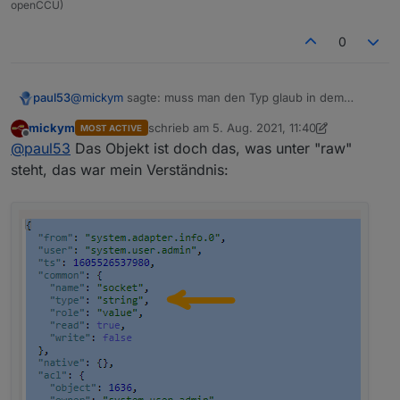
openCCU)
0
@
mickym
sagte: muss man den Typ glaub in dem
paul53
Objekt ändern.
mickym
schrieb am
5. Aug. 2021, 11:40
MOST ACTIVE
Ja,
common.type
im Objekt vom Typ "state".
zuletzt editiert von mickym
8. Mai 2021, 13:41
Offline
@
paul53
Das Objekt ist doch das, was unter "raw"
steht, das war mein Verständnis: