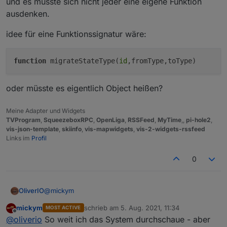
und es müsste sich nicht jeder eine eigene Funktion
müsste das ja der Adapterentwickler wissen, aber
keine Ahnung ob man als Adapterentwickler auch den
ausdenken.
Nur die Settings für History ... man kann es
Typ eines Objektes nachträglich ändern kann. Ich geh
danach wieder aktivieren. Ja das ist leider blöd,
mal davon aus, dass das geht, aber ist halt zusätzliche
idee für eine Funktionssignatur wäre:
aber aktuell leider so.
Arbeit für die Entwickler.
Die Alternative ist per Admin im Export-Modus
function
migrateStateType(
id
,fromType,toType)
das Objekt zu editierne und den Datentyp dort
anzulassen. Für die mit History-Settings vllt
schneller
oder müsste es eigentlich Object heißen?
Meine Adapter und Widgets
TVProgram
,
SqueezeboxRPC
,
OpenLiga
,
RSSFeed
,
MyTime
,,
pi-hole2
,
vis-json-template
,
skiinfo
,
vis-mapwidgets
,
vis-2-widgets-rssfeed
Links im
Profil
0
@
mickym
OliverIO
mickym
schrieb am
5. Aug. 2021, 11:34
MOST ACTIVE
schön wäre eine musterlösung für eine migration.
zuletzt editiert von
Offline
@
oliverio
So weit ich das System durchschaue - aber
dann könnte man die genau so in den adapter