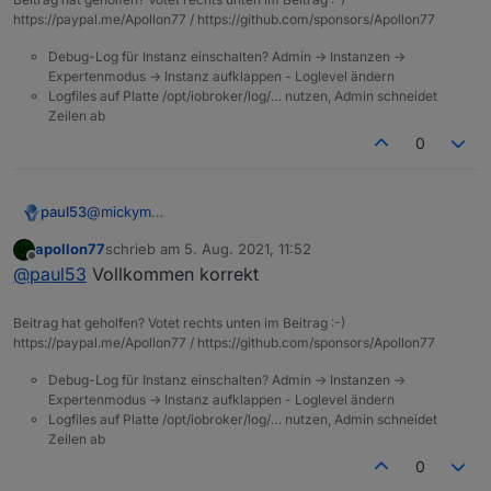
kurzzeitig aktiviert habe, wurden keine weiteren
https://paypal.me/Apollon77 / https://github.com/sponsors/Apollon77
Inkonsistenzen festgestellt.
Debug-Log für Instanz einschalten? Admin -> Instanzen ->
Expertenmodus -> Instanz aufklappen - Loglevel ändern
Logfiles auf Platte /opt/iobroker/log/… nutzen, Admin schneidet
Zeilen ab
0
paul53
@
mickym
Genau dort erfolgt die Korrektur.
apollon77
schrieb am
5. Aug. 2021, 11:52
zuletzt editiert von
Offline
@
paul53
Vollkommen korrekt
Beitrag hat geholfen? Votet rechts unten im Beitrag :-)
https://paypal.me/Apollon77 / https://github.com/sponsors/Apollon77
Debug-Log für Instanz einschalten? Admin -> Instanzen ->
Expertenmodus -> Instanz aufklappen - Loglevel ändern
Logfiles auf Platte /opt/iobroker/log/… nutzen, Admin schneidet
Zeilen ab
0