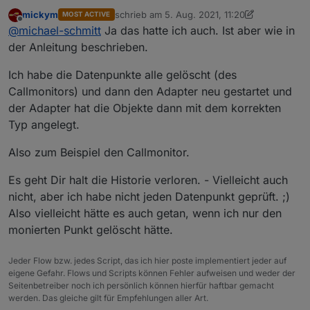
was bedeutet diese Meldung im Log ???
mickym
schrieb am
5. Aug. 2021, 11:20
MOST ACTIVE
zuletzt editiert von mickym
8. Mai 2021, 13:23
Offline
@
michael-schmitt
Ja das hatte ich auch. Ist aber wie in
der Anleitung beschrieben.
Ich habe die Datenpunkte alle gelöscht (des
Callmonitors) und dann den Adapter neu gestartet und
der Adapter hat die Objekte dann mit dem korrekten
Typ angelegt.
Also zum Beispiel den Callmonitor.
Es geht Dir halt die Historie verloren. - Vielleicht auch
nicht, aber ich habe nicht jeden Datenpunkt geprüft. ;)
Also vielleicht hätte es auch getan, wenn ich nur den
monierten Punkt gelöscht hätte.
Jeder Flow bzw. jedes Script, das ich hier poste implementiert jeder auf
eigene Gefahr. Flows und Scripts können Fehler aufweisen und weder der
Seitenbetreiber noch ich persönlich können hierfür haftbar gemacht
werden. Das gleiche gilt für Empfehlungen aller Art.