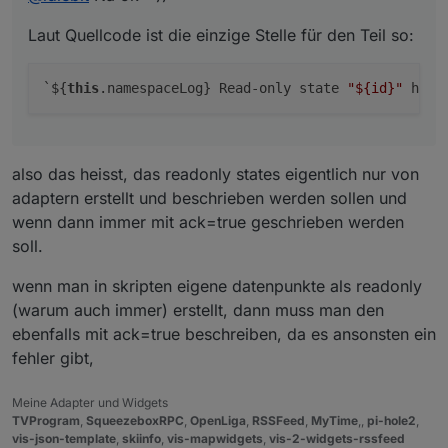
Laut Quellcode ist die einzige Stelle für den Teil so:
`${
this
.namespaceLog} Read-only state 
"
${id}
"
 has 
also das heisst, das readonly states eigentlich nur von
adaptern erstellt und beschrieben werden sollen und
wenn dann immer mit ack=true geschrieben werden
soll.
wenn man in skripten eigene datenpunkte als readonly
(warum auch immer) erstellt, dann muss man den
ebenfalls mit ack=true beschreiben, da es ansonsten ein
fehler gibt,
Meine Adapter und Widgets
TVProgram
,
SqueezeboxRPC
,
OpenLiga
,
RSSFeed
,
MyTime
,,
pi-hole2
,
vis-json-template
,
skiinfo
,
vis-mapwidgets
,
vis-2-widgets-rssfeed