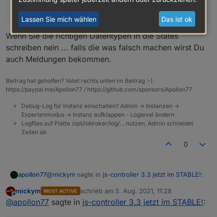
sind davon dann meine Blockly script betroffen ?
Lassen Sie mich wählen
Das ist ok
Wenn Sie die richtigen Datentypen in die States
schreiben nein ... falls die was falsch machen wirst Du
auch Meldungen bekommen.
Beitrag hat geholfen? Votet rechts unten im Beitrag :-)
https://paypal.me/Apollon77 / https://github.com/sponsors/Apollon77
Debug-Log für Instanz einschalten? Admin -> Instanzen ->
Expertenmodus -> Instanz aufklappen - Loglevel ändern
Logfiles auf Platte /opt/iobroker/log/… nutzen, Admin schneidet
Zeilen ab
0
@
mickym
sagte in
js-controller 3.3 jetzt im STABLE!
:
apollon77
mickym
schrieb am
5. Aug. 2021, 11:28
MOST ACTIVE
zuletzt editiert von
Offline
Es geht Dir halt die Historie verloren.
@
apollon77
sagte in
js-controller 3.3 jetzt im STABLE!
: