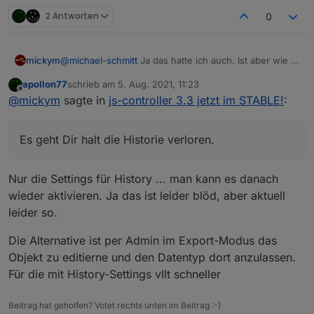
2 Antworten
0
@
michael-schmitt
Ja das hatte ich auch. Ist aber wie in
mickym
der Anleitung beschrieben.
apollon77
schrieb am
5. Aug. 2021, 11:23
Ich habe die Datenpunkte alle gelöscht (des
zuletzt editiert von
Offline
@
mickym
sagte in
js-controller 3.3 jetzt im STABLE!
:
Callmonitors) und dann den Adapter neu gestartet und
der Adapter hat die Objekte dann mit dem korrekten
Also zum Beispiel den Callmonitor.
Typ angelegt.
Es geht Dir halt die Historie verloren.
Es geht Dir halt die Historie verloren. - Vielleicht auch
nicht, aber ich habe nicht jeden Datenpunkt geprüft. ;)
Also vielleicht hätte es auch getan, wenn ich nur den
Nur die Settings für History ... man kann es danach
monierten Punkt gelöscht hätte.
wieder aktivieren. Ja das ist leider blöd, aber aktuell
leider so.
Die Alternative ist per Admin im Export-Modus das
Objekt zu editierne und den Datentyp dort anzulassen.
Für die mit History-Settings vllt schneller
Beitrag hat geholfen? Votet rechts unten im Beitrag :-)