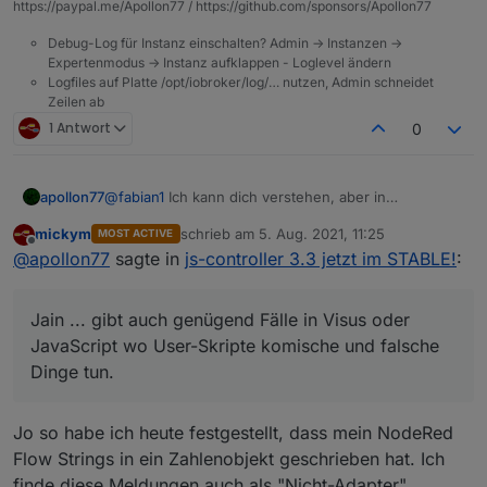
https://paypal.me/Apollon77 / https://github.com/sponsors/Apollon77
Debug-Log für Instanz einschalten? Admin -> Instanzen ->
Expertenmodus -> Instanz aufklappen - Loglevel ändern
Logfiles auf Platte /opt/iobroker/log/… nutzen, Admin schneidet
Zeilen ab
1 Antwort
0
@
fabian1
Ich kann dich verstehen, aber in
apollon77
meinen/unseren Augen ist es nicht zu früh. Wir
mickym
schrieb am
5. Aug. 2021, 11:25
MOST ACTIVE
haben jetzt ca. 3 Monate an den Adaptern gearbeitet
Daher gab es auch eine Info-Adapter-Meldung dazu
zuletzt editiert von
Offline
@
apollon77
sagte in
js-controller 3.3 jetzt im STABLE!
:
und dabei über 80 Adapter aktualisiert welche
und so weiter.
Meldungen geworfen haben. Irgendwann ist auch
Daher, falls noch noch einzelne Adapter übrig sind,
mal ok und es muss weiter gehen.
bitte melden und Loglevel hochsetzen auf "warn".
Jain ... gibt auch genügend Fälle in Visus oder
Das Logging der Meldungen erfolgt nur auf "info".
EDIT: Für Wled sollte richtung Wochenende ein
Sollte sich also mit deinem "warn/error per pushover
Update kommen (ml mindestens im Latest)
JavaScript wo User-Skripte komische und falsche
senden" nicht kollidieren.
Dinge tun.
Wie gesagt, den normalen User interessiert es
ja nicht ob irgend ein Wert mit dem falschenb
Jain ... gibt auch genügend Fälle in Visus oder
Datentyp geschrieben wird, sondern nur die
Jo so habe ich heute festgestellt, dass mein NodeRed
JavaScript wo User-Skripte komische und falsche
Entwickler!
Flow Strings in ein Zahlenobjekt geschrieben hat. Ich
Dinge tun.
finde diese Meldungen auch als "Nicht-Adapter"