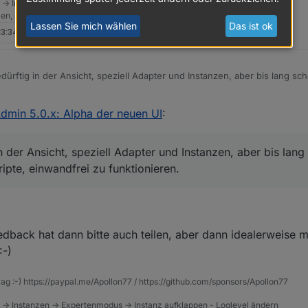
 -> Instanzen -> Expertenmodus -> Instanz aufklappen - Loglevel ändern
tzen, Admin schneidet Zeilen ab
mode nicht an und die "Meine Adapter" Liste wird nicht geladen (drehe
Lassen Sie mich wählen
Das ist ok
 13:34
rftig in der Ansicht, speziell Adapter und Instanzen, aber bis lang sche
pte, einwandfrei zu funktionieren.
eckt bestimmt ein Sack voll Arbeit drin - vielen Dank dafür an das Entwi
dmin 5.0.x: Alpha der neuen UI
:
der Ansicht, speziell Adapter und Instanzen, aber bis lang s
ripte, einwandfrei zu funktionieren.
dback hat dann bitte auch teilen, aber dann idealerweise m
:-)
rag :-) https://paypal.me/Apollon77 / https://github.com/sponsors/Apollon77
 -> Instanzen -> Expertenmodus -> Instanz aufklappen - Loglevel ändern