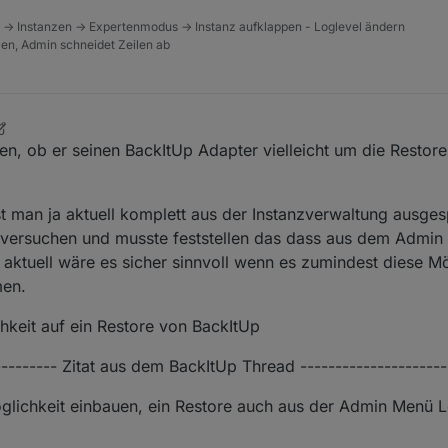
 -> Instanzen -> Expertenmodus -> Instanz aufklappen - Loglevel ändern
tzen, Admin schneidet Zeilen ab
ird nicht angezeigt.
n, ob er seinen BackItUp Adapter vielleicht um die Restore
t man ja aktuell komplett aus der Instanzverwaltung ausgespe
 versuchen und musste feststellen das dass aus dem Admin
e aktuell wäre es sicher sinnvoll wenn es zumindest diese M
lem? Beim Aufruf des inventwo VIS aus dem linken Admin Menü heraus
men.
 der alten UI, war das nicht der Fall.
hkeit auf ein Restore von BackItUp
---------- Zitat aus dem BackItUp Thread ---------------------
öglichkeit einbauen, ein Restore auch aus der Admin Menü L