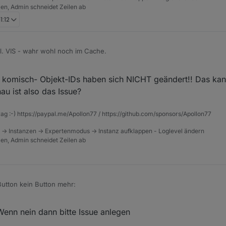
wie z.B. bei den Skripten) auf die individuelle Sortierbarkeit des linken
tzen, Admin schneidet Zeilen ab
funden, das die Menüpunkte nach eigenem Geschmack angeordnet werd
1:12
für das LOG geblieben?
l. VIS - wahr wohl noch im Cache.
, haben viele Objektbäume eine neue Struktur bekommen.
er komisch- Objekt-IDs haben sich NICHT geändert!! Das ka
h die ganzen DP
au ist also das Issue?
ht mehr - das ist Mega Uncool ;(
cheinen in erster Linie von Bindings und
rag :-) https://paypal.me/Apollon77 / https://github.com/sponsors/Apollon77
ie über ein Script erstellt sind. Genau nachvollziehen konnte ich es n
chende Seite oder auch im Script Editor das entsprechende Script geöffn
r oder unter dem neuen Admin muss man erst einmal die Scripte und VI
 -> Instanzen -> Expertenmodus -> Instanz aufklappen - Loglevel ändern
r OK.
tenpunkte aktualisieren - ehrlich gesagt, kann ich es im Moment nicht w
tzen, Admin schneidet Zeilen ab
 erst beim zweiten mal angezeigt werden.
Button kein Button mehr:
enn nein dann bitte Issue anlegen