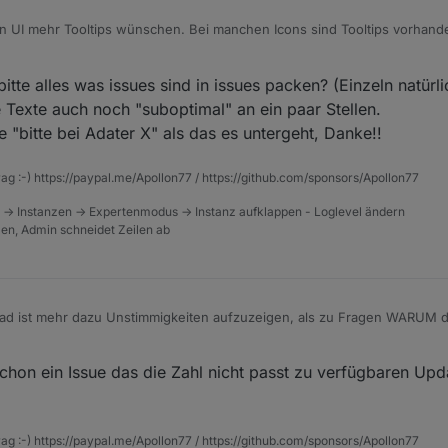
n UI mehr Tooltips wünschen. Bei manchen Icons sind Tooltips vorhande
en nicht.
 Bug und es sollten eigentlich alle UI Icons Tooltips haben - ich weiß es n
te alles was issues sind in issues packen? (Einzeln natürlic
e Texte auch noch "suboptimal" an ein paar Stellen.
 "bitte bei Adater X" als das es untergeht, Danke!!
rag :-) https://paypal.me/Apollon77 / https://github.com/sponsors/Apollon77
 -> Instanzen -> Expertenmodus -> Instanz aufklappen - Loglevel ändern
tzen, Admin schneidet Zeilen ab
"Zahnräder" würde ich mir Tooltips wünschen. Was bedeutet grün, hellgr
ad ist mehr dazu Unstimmigkeiten aufzuzeigen, als zu Fragen WARUM d
en Änderung im Design und in den Funktionen ist es eigentlich klar, das
chon ein Issue das die Zahl nicht passt zu verfügbaren Upd
eitrag oben, habe auch das eine oder andere festgestellt.
lle Funktionen und kann sagen wie dieses oder jenes mit Admin
4.xxx
war
eid oder eine nicht Funktion auffällt, sollte man das hier kommunizieren
rag :-) https://paypal.me/Apollon77 / https://github.com/sponsors/Apollon77