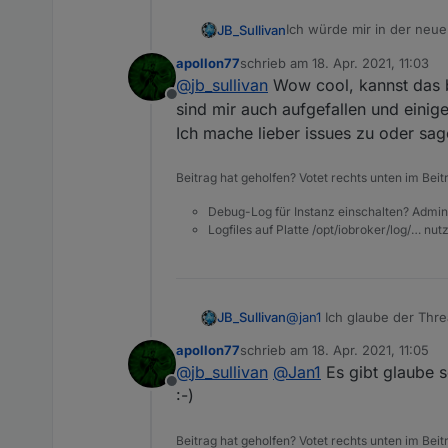
Ich würde mir in der neue
JB_Sullivan
ggf. Erklärungswürdig wär
apollon77
schrieb am
18. Apr. 2021, 11:03
Vielleicht ist das auch ein
zuletzt editiert von
@
jb_sullivan
Wow cool, kannst das bit
Offline
sind mir auch aufgefallen und einig
Ich mache lieber issues zu oder sage
Beitrag hat geholfen? Votet rechts unten im Beit
Debug-Log für Instanz einschalten? Admin
Logfiles auf Platte /opt/iobroker/log/… nu
Speziell für die Instanz 
@
jan1
Ich glaube der Thre
JB_Sullivan
mehr so ist wie früher.
apollon77
schrieb am
18. Apr. 2021, 11:05
Bei so einer tiefgreifend
zuletzt editiert von
@
jb_sullivan
@
Jan1
Es gibt glaube s
harkt. Schau mal meinen B
Offline
Nicht jeder User nutzt a
:-)
ein gravierender Untersch
Beitrag hat geholfen? Votet rechts unten im Beit