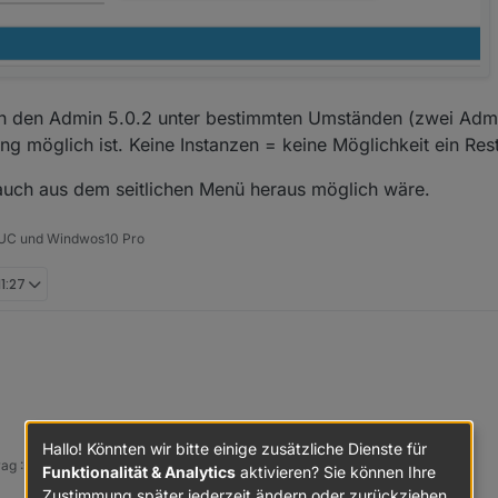
 bleibt trotz Refresh weiß. Man muss erst einmal Darkmode aus- und wie
l.
eiße Schrift auf dem sehr dunklen Hintergrund sehr anstregend zum gu
 - #d7cec1
llungen für die Adapter sind unter der neuen UI und im DarkDesign komple
, Influxdb und Telegramm drin auftauchen (Telgramm habe ich gelesen w
rch den Admin 5.0.2 unter bestimmten Umständen (zwei Admi
ung möglich ist. Keine Instanzen = keine Möglichkeit ein Re
auch aus dem seitlichen Menü heraus möglich wäre.
 NUC und Windwos10 Pro
11:27
t angezeigt. Bei Euch auch so?
Hallo! Könnten wir bitte einige zusätzliche Dienste für
rag :-) https://paypal.me/Apollon77 / https://github.com/sponsors/Apollon77
Funktionalität & Analytics
aktivieren? Sie können Ihre
Zustimmung später jederzeit ändern oder zurückziehen.