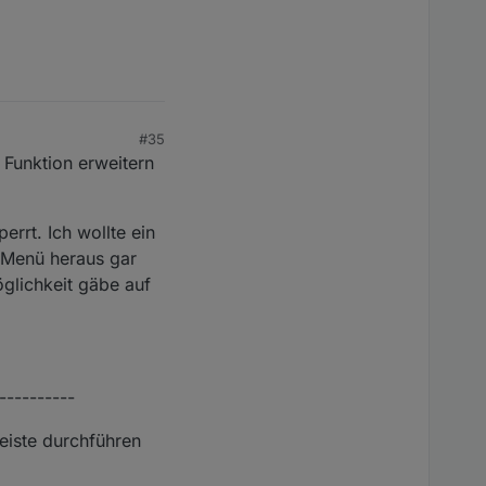
#35
 Funktion erweitern
rrt. Ich wollte ein
 Menü heraus gar
öglichkeit gäbe auf
, kommt in der neuen
----------
eiste durchführen