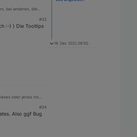
n, bei anderen, die
#33
icht.
h :-) ) Die Tooltips
18. Dez. 2021, 08:50
au, dunkelgrau?
ieses oder jenes nicht
#34
 dass eine oder andere
ates. Also ggf Bug
. Da wo einem aber
.