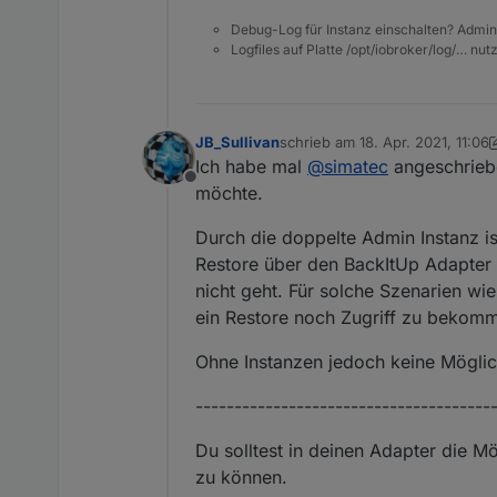
Debug-Log für Instanz einschalten? Admin
Logfiles auf Platte /opt/iobroker/log/… nu
Host Version VERFÜGBAR w
JB_Sullivan
schrieb am
18. Apr. 2021, 11:06
zuletzt editiert von JB_Sullivan
Ich habe mal
@
simatec
angeschriebe
Offline
möchte.
Durch die doppelte Admin Instanz is
Restore über den BackItUp Adapter
nicht geht. Für solche Szenarien wi
Adapter oder Admin Prob
ein Restore noch Zugriff zu bekom
UI diese Fehlermeldung. In
Ohne Instanzen jedoch keine Möglic
-------------------------------------
Du solltest in deinen Adapter die M
zu können.