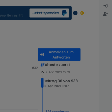
Anmelden zum
Antworten
tte heute Nacht kein
Älteste zuerst
#32
Log. Hab ihn neu
17. Apr. 2021, 22:21
Beitrag 36 von 938
18. Apr. 2021, 11:07
895 ungelesen