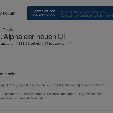
y Forum
Tester
: Alpha der neuen UI
ntatoren
363.2k
aufrufe
77
beobachtet
System seit gestern ohne ohne Fehler. Lediglich der Backitup Adapter ha
 Log und nach einem Neustartversuch blieb er rot, auch ohne Fehler im 
min sein
der was er soll. Kein Plan wo da was geklemmt hatte :)
rag :-) https://paypal.me/Apollon77 / https://github.com/sponsors/Apollon77
 -> Instanzen -> Expertenmodus -> Instanz aufklappen - Loglevel ändern
tzen, Admin schneidet Zeilen ab