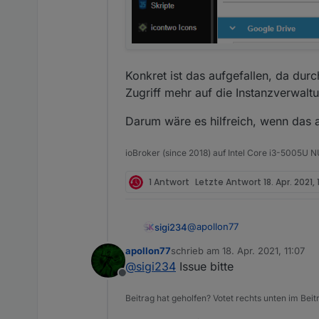
angezeigt, aber die Seite
wird die Seite auch dunke
Außerdem finde ich die W
Schrift Farbe vorschlagen
Benutzerdefinierte Einste
eigentlich Sourceanalytix
Konkret ist das aufgefallen, da du
unterstützt)
Zugriff mehr auf die Instanzverwalt
Darum wäre es hilfreich, wenn das 
ioBroker (since 2018) auf Intel Core i3-5005U
1 Antwort
Letzte Antwort
18. Apr. 2021, 
@
apollon77
sigi234
apollon77
schrieb am
18. Apr. 2021, 11:07
Logs (Protokoll) werden nich
zuletzt editiert von
@
sigi234
Issue bitte
Offline
Beitrag hat geholfen? Votet rechts unten im Beit