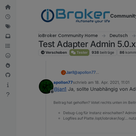
Weiter zum Inhalt
Communit
ioBroker Community Home
Deutsch
Test Adapter Admin 5.0.x
Verschoben
Tester
938
beiträge
86
komme
Jan1
@
apollon77
J
Läuft bei mir auf dem Produktiv 
apollon77
schrieb am
18. Apr. 2021, 11:01
Backup angelegt. Kein Fehler im
zuletzt editiert von
@
jan1
Ja, sollte Unabhängig von Ad
installiert und nun macht er wie
Offline
Beitrag hat geholfen? Votet rechts unten im Beit
Debug-Log für Instanz einschalten? Admin
Logfiles auf Platte /opt/iobroker/log/… nu