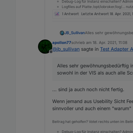
Debug-Log für Instanz einschalten? Admin
Logfiles auf Platte /opt/iobroker/log/… nu
Info Panel nimmt den Dark
1 Antwort
Letzte Antwort
18. Apr. 2021,
Alles sehr gewöhnungsbedü
JB_Sullivan
der VIS als auch alle Scri
apollon77
schrieb am
18. Apr. 2021, 11:08
In der Admin Umstellung st
zuletzt editiert von
@
jb_sullivan
sagte in
Test Adapter A
Offline
Alles sehr gewöhnungsbedürftig in 
sowohl in der VIS als auch alle Sc
... sind ja auch noch nicht fertig.
Wenn jemand aus Usebility Sicht Fee
sinnvoller und auch einem "warum" 
Beitrag hat geholfen? Votet rechts unten im Beit
Debug-Log für Instanz einschalten? Admin