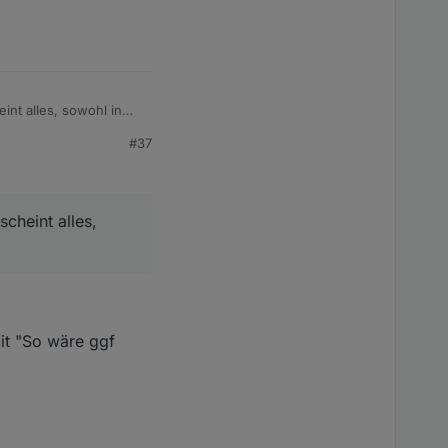
nder Kreis)
int alles, sowohl in
#37
ckler Team !!!!
cheint alles,
it "So wäre ggf