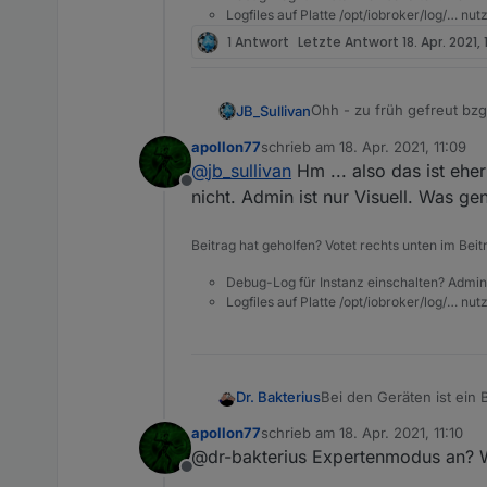
Ein visueller Hinweis (so 
Logfiles auf Platte /opt/iobroker/log/… nu
nur durch Zufall rausge
1 Antwort
Letzte Antwort
18. Apr. 2021, 1
BtW - wo ist der Button 
Ohh - zu früh gefreut bzg
JB_Sullivan
apollon77
schrieb am
18. Apr. 2021, 11:09
Also so wie ich das sehe
zuletzt editiert von
@
jb_sullivan
Hm ... also das ist eh
Offline
Konkret ist es mir bis jetzt bei 0_userdata und modbus aufgefallen. Dadurch passen natürlic
nicht. Admin ist nur Visuell. Was gen
Verknüpfungen im VIS nic
EDIT: Ich habe es versucht zu eruieren - also die Verknüpfungsfehler im VIS s
Beitrag hat geholfen? Votet rechts unten im Beit
Datenpunkten zu kommen, d
im VIS Editor die entspre
Entweder ein Cache Fehle
Debug-Log für Instanz einschalten? Admin
Datenpunkte im VIS wiede
schließen, das sich die Da
Logfiles auf Platte /opt/iobroker/log/… nu
warum im VIS manche DP`s
Bei den Geräten ist ein 
Dr. Bakterius
apollon77
schrieb am
18. Apr. 2021, 11:10
zuletzt editiert von
@dr-bakterius Expertenmodus an? W
Offline
Absicht oder Fehler?