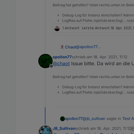
Beitrag hat geholfen? Votet rechts unten im Beit
Debug-Log für Instanz einschalten? Admin
Logfiles auf Platte /opt/iobroker/log/… nu
1 Antwort
Letzte Antwort
18. Apr. 2021, 
@
apollon77
Chaot
ioBroker Icon im linken M
Ich kann scheinbar keinen Adapt
apollon77
schrieb am
18. Apr. 2021, 11:12
Versucht mit dem Birthday Ada
$ iobroker url https://g
zuletzt editiert von
Beim Klick auf Protokoll 
@
chaot
Issue bitte. Da wird an die 
mehr in den Admin hinein
Offline
Der ioBroker.fully-tablet-contr
install klein0r/ioBroker
Beitrag hat geholfen? Votet rechts unten im Beit
host.ioBroker		2021-
NPM version: 6.14.12

host.ioBroker		2021-04
Debug-Log für Instanz einschalten? Admin
host.ioBroker		2021-04
Logfiles auf Platte /opt/iobroker/log/… nu
npm install klein0r/ioBr
host.ioBroker		2021-0
host.ioBroker		2021-04
host.ioBroker Cannot ins
host.ioBroker		2021-04
@
jb_sullivan
sagte in
Test A
apollon77
JB_Sullivan
schrieb am
18. Apr. 2021, 11:12
zuletzt editiert von JB_Sullivan