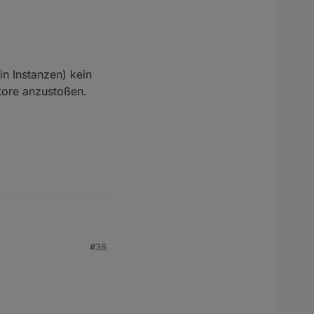
der einschalten, dann
cken. Ich würde diese
tt leer. Hier sollte
ird noch nicht
n Instanzen) kein
store anzustoßen.
#36