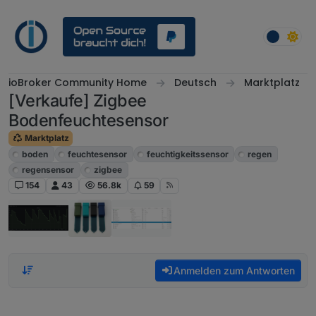
Weiter zum Inhalt
ioBroker Community Home
Deutsch
Marktplatz
[Verkaufe] Zigbee
Bodenfeuchtesensor
Marktplatz
boden
feuchtesensor
feuchtigkeitssensor
regen
regensensor
zigbee
154
43
56.8k
59
Anmelden zum Antworten