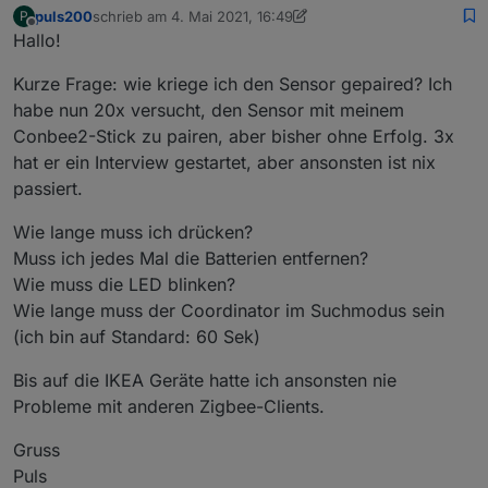
bestimmungsgemäße Nutzung als Regensensor zur
puls200
schrieb am
4. Mai 2021, 16:49
P
Steuerung des Rasenmähers.
zuletzt editiert von puls200
5. Apr. 2021, 18:50
Offline
Hallo!
In den letzten 2 Wochen gab es viele trockene Tage
und zwei Regenereignisse - das letzte gestern.
Kurze Frage: wie kriege ich den Sensor gepaired? Ich
habe nun 20x versucht, den Sensor mit meinem
Conbee2-Stick zu pairen, aber bisher ohne Erfolg. 3x
hat er ein Interview gestartet, aber ansonsten ist nix
passiert.
Wie lange muss ich drücken?
Man sieht, daß es in dieser Zeit keine false positives
Muss ich jedes Mal die Batterien entfernen?
gab. Bei Morgennebel ga es kleine Wertanstiege auf
ca. 6%; bisher jedenfalls unter 10%.
Wie muss die LED blinken?
Gestern Abend setzte wenige Minuten nach Ausfahrt
Wie lange muss der Coordinator im Suchmodus sein
des Rasenmähers ein deutlicher Regen ein. Ich
(ich bin auf Standard: 60 Sek)
wurde sofort alarmiert und konnte den Mäher wieder
zurückschicken.
Bis auf die IKEA Geräte hatte ich ansonsten nie
Die Sensorwerte sprangen auf 29% und danach auf
knapp 60%. Während des Regens pendelten sie
Probleme mit anderen Zigbee-Clients.
zwischen 30 und 50%.
Gruss
Puls