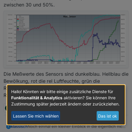
zwischen 30 und 50%.
Die Meßwerte des Sensors sind dunkelblau. Hellblau die
Bewölkung, rot die rel Luftfeuchte, grün die
Regenmenge, gemessen mit einem Wippen-
Hallo! Könnten wir bitte einige zusätzliche Dienste für
Regenmengenmesser.
Funktionalität & Analytics
aktivieren? Sie können Ihre
Zustimmung später jederzeit ändern oder zurückziehen.
P
T
2 Antworten
2
Lassen Sie mich wählen
Das ist ok
klassisch
Noch einmal ein kleiner Einblick in die eigentlich nicht
K