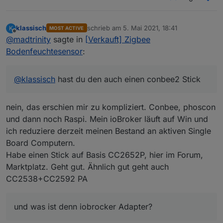
klassisch
schrieb am
5. Mai 2021, 18:41
K
MOST ACTIVE
zuletzt editiert von
Offline
@
madtrinity
sagte in
[Verkauft] Zigbee
Bodenfeuchtesensor
:
@
klassisch
hast du den auch einen conbee2 Stick
nein, das erschien mir zu kompliziert. Conbee, phoscon
und dann noch Raspi. Mein ioBroker läuft auf Win und
ich reduziere derzeit meinen Bestand an aktiven Single
Board Computern.
Habe einen Stick auf Basis CC2652P, hier im Forum,
Marktplatz. Geht gut. Ähnlich gut geht auch
CC2538+CC2592 PA
und was ist denn iobrocker Adapter?