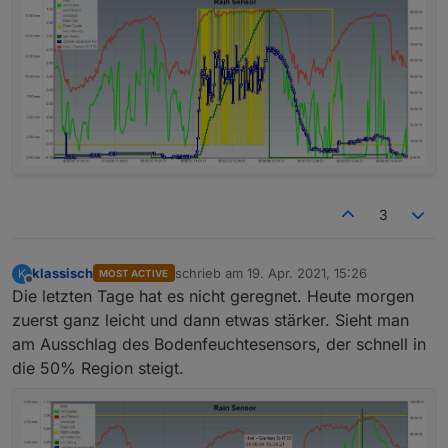
3
klassisch
schrieb am
19. Apr. 2021, 15:26
K
MOST ACTIVE
zuletzt editiert von
Offline
Die letzten Tage hat es nicht geregnet. Heute morgen
zuerst ganz leicht und dann etwas stärker. Sieht man
am Ausschlag des Bodenfeuchtesensors, der schnell in
die 50% Region steigt.