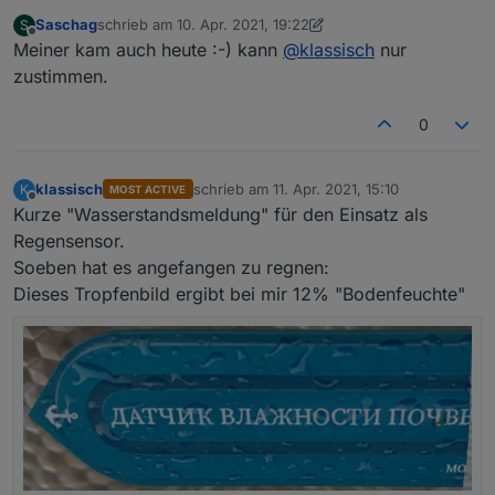
Saschag
schrieb am
10. Apr. 2021, 19:22
S
zuletzt editiert von Saschag
4. Okt. 2021, 21:22
Offline
Meiner kam auch heute :-) kann
@
klassisch
nur
zustimmen.
0
klassisch
schrieb am
11. Apr. 2021, 15:10
K
MOST ACTIVE
zuletzt editiert von
Offline
Kurze "Wasserstandsmeldung" für den Einsatz als
Regensensor.
Soeben hat es angefangen zu regnen:
Dieses Tropfenbild ergibt bei mir 12% "Bodenfeuchte"