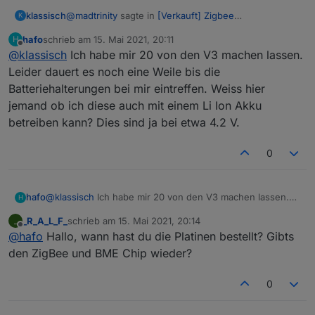
@
madtrinity
sagte in
[Verkauft] Zigbee
klassisch
K
Bodenfeuchtesensor
:
hafo
schrieb am
15. Mai 2021, 20:11
H
zuletzt editiert von
Offline
@
klassisch
Ich habe mir 20 von den V3 machen lassen.
@
klassisch
hast du den auch einen conbee2
Stick
Leider dauert es noch eine Weile bis die
nein, das erschien mir zu kompliziert. Conbee,
Batteriehalterungen bei mir eintreffen. Weiss hier
phoscon und dann noch Raspi. Mein ioBroker läuft
jemand ob ich diese auch mit einem Li Ion Akku
auf Win und ich reduziere derzeit meinen Bestand an
und was ist denn iobrocker Adapter?
aktiven Single Board Computern.
betreiben kann? Dies sind ja bei etwa 4.2 V.
Habe einen Stick auf Basis CC2652P, hier im Forum,
Marktplatz. Geht gut. Ähnlich gut geht auch
das ist der ioBroker Zigbee Adapter, der in der
0
CC2538+CC2592 PA
ioBroker Adapterauswahl angeboten wird. Bei mir
läuft die Version 1.4.4 sehr gut.
hafo
@
klassisch
Ich habe mir 20 von den V3 machen lassen.
H
Leider dauert es noch eine Weile bis die
_R_A_L_F_
schrieb am
15. Mai 2021, 20:14
_
Batteriehalterungen bei mir eintreffen. Weiss hier jemand
zuletzt editiert von
Offline
@
hafo
Hallo, wann hast du die Platinen bestellt? Gibts
ob ich diese auch mit einem Li Ion Akku betreiben kann?
Dies sind ja bei etwa 4.2 V.
den ZigBee und BME Chip wieder?
0