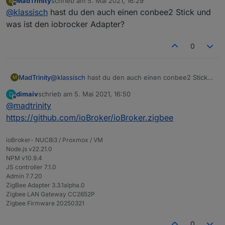
MadTrinity
schrieb am
5. Mai 2021, 16:29
M
Bodenfeuchtesensor. Allerdings im Freien, in einem
zuletzt editiert von
Offline
@
klassisch
hast du den auch einen conbee2 Stick und
Beet in Rasennähe, um auf die Bodenfeuchte im
Rasen schließen zu können und damit auf die
was ist den iobrocker Adapter?
"Eingrabneigung" des Mähroboters. Eine Aufputz
Installationsdose soll die Elektronik vor der Witterung
0
schützen.
Anlernen an den ioBroker-Adapter 1.4.4 problemlos
durch längeres Drücken.
MadTrinity
@
klassisch
hast du den auch einen conbee2 Stick
M
Draußen hatte es geregnet, der Boden ist feucht und
und was ist den iobrocker Adapter?
die Werte liegen derzeit zwischen 96% bis 98%.
dimaiv
schrieb am
5. Mai 2021, 16:50
D
zuletzt editiert von
Sieht plausibel aus.
Offline
@
madtrinity
https://github.com/ioBroker/ioBroker.zigbee
ioBroker- NUC8i3 / Proxmox / VM
Node.js v22.21.0
NPM v10.9.4
JS controller 7.1.0
Admin 7.7.20
ZigBee Adapter 3.3.1alpha.0
Zigbee LAN Gateway CC2652P
Zigbee Firmware 20250321
0