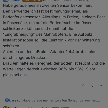
zuletzt editiert von klassisch
5. Mai 2021, 17
Offline
Habe gerade meinen zweiten Sensor bekommen.
Den verwende ich fast bestimmungsgemäß als
Bodenfeuchtesensor. Allerdings im Freien, in einem Beet
in Rasennähe, um auf die Bodenfeuchte im Rasen
schließen zu können und damit auf die
"Eingrabneigung" des Mähroboters. Eine Aufputz
Installationsdose soll die Elektronik vor der Witterung
schützen.
Anlernen an den ioBroker-Adapter 1.4.4 problemlos
durch längeres Drücken.
Draußen hatte es geregnet, der Boden ist feucht und die
Werte liegen derzeit zwischen 96% bis 98%. Sieht
plausibel aus.
0
klassisch
Habe gerade meinen zweiten Sensor bekommen.
K
Den verwende ich fast bestimmungsgemäß als