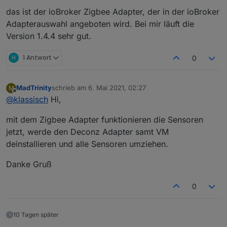
das ist der ioBroker Zigbee Adapter, der in der ioBroker
Adapterauswahl angeboten wird. Bei mir läuft die
Version 1.4.4 sehr gut.
H
1 Antwort
0
MadTrinity
schrieb am
6. Mai 2021, 02:27
M
zuletzt editiert von
Offline
@
klassisch
Hi,
mit dem Zigbee Adapter funktionieren die Sensoren
jetzt, werde den Deconz Adapter samt VM
deinstallieren und alle Sensoren umziehen.
Danke Gruß
0
10 Tagen später