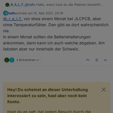
_R_A_L_F_
@
hafo
Hallo, wann hast du die Platinen bestellt?
_
Gibts den ZigBee und BME Chip wieder?
hafo
schrieb am
15. Mai 2021, 20:19
H
zuletzt editiert von
Offline
@
_r_a_l_f_
vor etwa einem Monat bei JLCPCB, aber
ohne Temperaturfühler. Den gibt es dort wahrscheinlich
nie.
In einem Monat sollten die Batteriehalterungen
ankommen, dann kann ich auch welche abgeben. Am
liebsten aber nur innerhalb der Schweiz.
_
D
2 Antworten
0
Hey! Du scheinst an dieser Unterhaltung
interessiert zu sein, hast aber noch kein
Konto.
Hast du es satt, bei jedem Besuch durch die