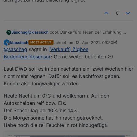
0
Saschag
@
klassisch
cool, Danke fürs Teilen der Erfahrung.
S
Hatte auch die Idee Ihn als Regensensor zu nutzen.
klassisch
schrieb am
13. Apr. 2021, 09:50
K
MOST ACTIVE
Gerne weiter berichten :-)
zuletzt editiert von klassisch
Offline
@
saschag
sagte in
[Verkauft] Zigbee
@
dimaiv
Tolle Hardware 👍
Bodenfeuchtesensor
: Gerne weiter berichten :-)
Laut DWD soll es in den nächsten ein, zwei Wochen hier
nicht mehr regnen. Dafür soll es Nachtfrost geben.
Könnte also langweiliger werden.
Heute Nacht um 0°C und wolkenarm. Auf den
Autoscheiben reif bzw. Eis.
Der Sensor lag bei 10% bis 14%.
Die Morgensonne hat ihn rasch getrocknet.
Habe noch die rel Feuchte in rot hinzugefügt.