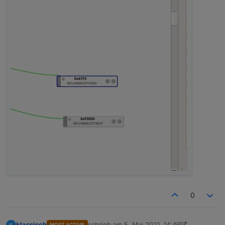
0
klassisch
schrieb am
5. Mai 2021, 14:46
K
MOST ACTIVE