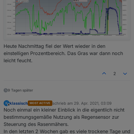
Heute Nachmittag fiel der Wert wieder in den
einstelligen Prozentbereich. Das Gras war dann noch
leicht feucht.
2
9 Tagen später
klassisch
schrieb am
29. Apr. 2021, 03:09
K
MOST ACTIVE
zuletzt editiert von
Offline
Noch einmal ein kleiner Einblick in die eigentlich nicht
bestimmungsgemäße Nutzung als Regensensor zur
Steuerung des Rasenmähers.
In den letzten 2 Wochen gab es viele trockene Tage und