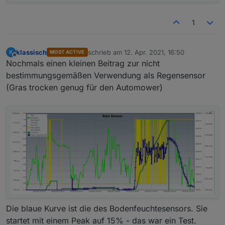
1
klassisch
schrieb am
12. Apr. 2021, 16:50
K
MOST ACTIVE
zuletzt editiert von
Offline
Nochmals einen kleinen Beitrag zur nicht
bestimmungsgemäßen Verwendung als Regensensor
(Gras trocken genug für den Automower)
Die blaue Kurve ist die des Bodenfeuchtesensors. Sie
startet mit einem Peak auf 15% - das war ein Test.