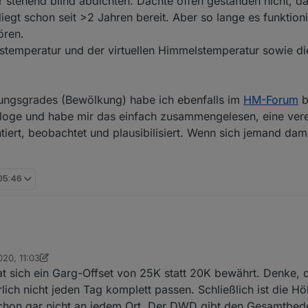
r stehend blind abdichten. Dachte offen gestanden nicht, da
egt schon seit >2 Jahren bereit. Aber so lange es funktionie
ören.
temperatur und der virtuellen Himmelstemperatur sowie di
ngsgrades (Bewölkung) habe ich ebenfalls im
HM-Forum
b
rologe und habe mir das einfach zusammengelesen, eine ver
ert, beobachtet und plausibilisiert. Wenn sich jemand dam
 05:46
020, 11:03
klassisch
10. Apr. 2020, 13:05
at sich ein Garg-Offset von 25K statt 20K bewährt. Denke,
lich nicht jeden Tag komplett passen. Schließlich ist die H
 schon gar nicht an jedem Ort. Der DWD gibt den Gesamtbe