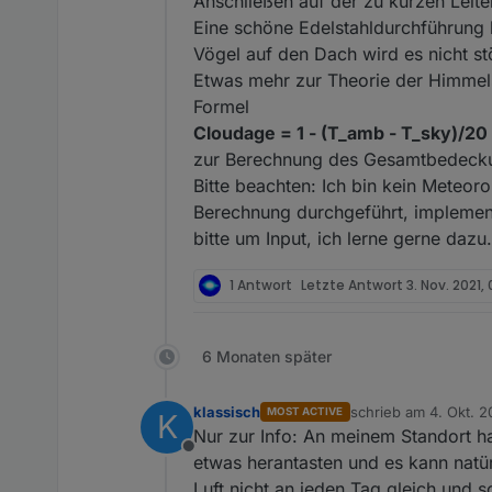
Anschließen auf der zu kurzen Leite
Eine schöne Edelstahldurchführung li
Vögel auf den Dach wird es nicht st
Etwas mehr zur Theorie der Himmels
Formel
Cloudage = 1 - (T_amb - T_sky)/20
zur Berechnung des Gesamtbedecku
Bitte beachten: Ich bin kein Meteo
Berechnung durchgeführt, implementi
bitte um Input, ich lerne gerne dazu.
1 Antwort
Letzte Antwort
3. Nov. 2021,
6 Monaten später
klassisch
schrieb am
4. Okt. 2
MOST ACTIVE
K
zuletzt editiert von 
Nur zur Info: An meinem Standort h
Offline
etwas herantasten und es kann natür
Luft nicht an jeden Tag gleich und