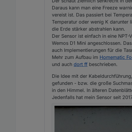
Der schaut ziemlich senkrecht in d
Daraus kann man eine Freeze warnin
vereist ist. Das passiert bei Temp
Temperatur oder wenig K darunter l
die Erde stärker abstrahlen kann.
Der Sensor ist einfach in eine NPT
Wemos D1 Mini angeschlossen. Das 
auch Implementierungen für die T
Mehr zum Aufbau im
Homematic Fo
und auch
dort ff
beschrieben.
Die Idee mit der Kabeldurchführung, 
gefunden - bzw. die große Suchmasc
in den Himmel. In älteren Datenblätt
Jedenfalls hat mein Sensor seit 201