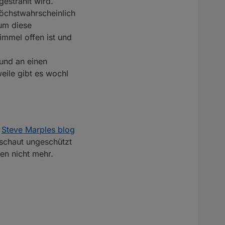
estrahlt wird.
öchstwahrscheinlich
 um diese
immel offen ist und
 und an einen
ile gibt es wochl
n
Steve Marples blog
schaut ungeschützt
ren nicht mehr.