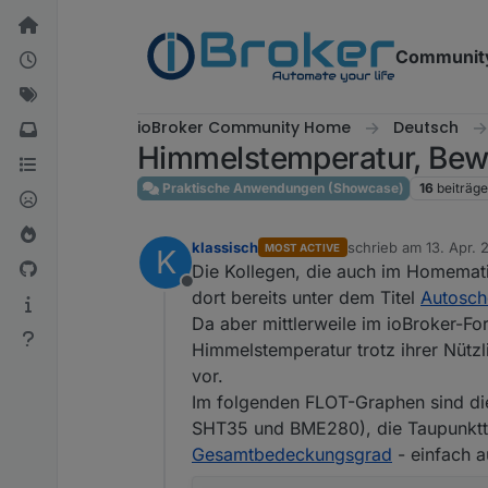
Weiter zum Inhalt
Communit
ioBroker Community Home
Deutsch
Himmelstemperatur, Bew
Praktische Anwendungen (Showcase)
16
beiträge
klassisch
schrieb am
13. Apr. 
MOST ACTIVE
K
zuletzt editiert von k
Die Kollegen, die auch im Homemat
Offline
dort bereits unter dem Titel
Autosch
Da aber mittlerweile im ioBroker-F
Himmelstemperatur trotz ihrer Nützl
vor.
Im folgenden FLOT-Graphen sind di
SHT35 und BME280), die Taupunktte
Gesamtbedeckungsgrad
- einfach a