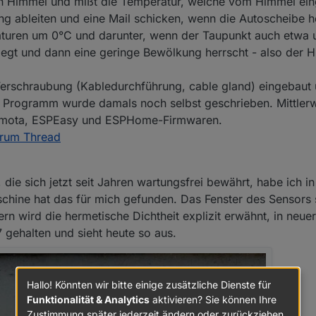
en Himmel und mißt die Temperatur, welche vom Himmel eing
g ableiten und eine Mail schicken, wenn die Autoscheibe h
eraturen um 0°C und darunter, wenn der Taupunkt auch etwa
iegt und dann eine geringe Bewölkung herrscht - also der H
-Verschraubung (Kabledurchführung, cable gland) eingebaut
Programm wurde damals noch selbst geschrieben. Mittlerwe
asmota, ESPEasy und ESPHome-Firmwaren.
rum Thread
die sich jetzt seit Jahren wartungsfrei bewährt, habe ich i
hine hat das für mich gefunden. Das Fenster des Sensors 
ern wird die hermetische Dichtheit explizit erwähnt, in neue
7 gehalten und sieht heute so aus.
Hallo! Könnten wir bitte einige zusätzliche Dienste für
Funktionalität & Analytics
aktivieren? Sie können Ihre
Zustimmung später jederzeit ändern oder zurückziehen.