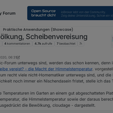
y Forum
Praktische Anwendungen (Showcase)
ölkung, Scheibenvereisung
4
kommentatoren
4.7k
aufrufe
7
beobachtet
2020, 06:31
lassisch
ic-Forum unterwegs sind, werden das schon kennen, denn 
eibe vereist? - die Macht der Himmelstemperatur
. vorgestell
orum recht viele nicht-Homematiker unterwegs sind, und di
ichkeit noch immer ein Nischendasein fristet, stelle ich da
e Temperaturen im Garten an einem gut abgeschatteten Pla
mperatur, die Himmelstemperatur sowie der daraus berec
usgedrückt die Bewölkung, cloudage - dargestellt.