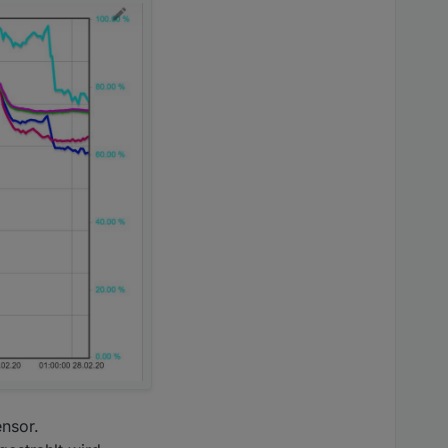
nsor.