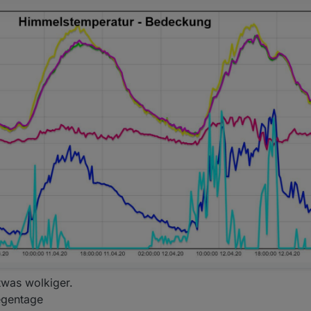
twas wolkiger.
egentage