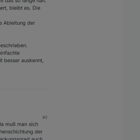
ß das so lange hält.
rt, bleibt es. Die
e Ableitung der
eschrieben.
einfachte
it besser auskennt,
#2
 da muß man sich
öhenschichtung der
deckungsgrad auch