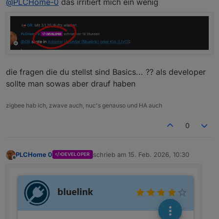
@
PLCHome-0
das irritiert mich ein wenig
Bekommst du die im latest angeboten oder hast
du GitHub genommen?
die fragen die du stellst sind Basics... ?? als developer
sollte man sowas aber drauf haben
zigbee hab ich, zwave auch, nuc's genauso und HA auch
0
PLCHome 0
schrieb am
15. Feb. 2026, 10:30
DEVELOPER
zuletzt editiert von
Offline