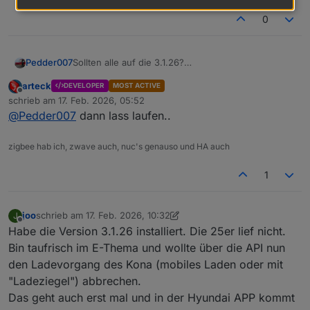
0
Pedder007
Sollten alle auf die 3.1.26?
Weil bei mir läuft die 3.1.25 weiterhin (KIA Niro EV3)
arteck
DEVELOPER
MOST ACTIVE
völlig problemlos.
Offline
schrieb am
17. Feb. 2026, 05:52
zuletzt editiert von
@
Pedder007
dann lass laufen..
zigbee hab ich, zwave auch, nuc's genauso und HA auch
1
joo
schrieb am
17. Feb. 2026, 10:32
J
zuletzt editiert von joo
Offline
Habe die Version 3.1.26 installiert. Die 25er lief nicht.
Bin taufrisch im E-Thema und wollte über die API nun
den Ladevorgang des Kona (mobiles Laden oder mit
"Ladeziegel") abbrechen.
Das geht auch erst mal und in der Hyundai APP kommt