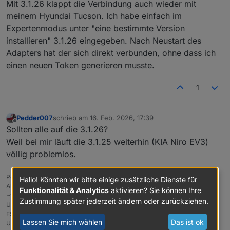
Mit 3.1.26 klappt die Verbindung auch wieder mit
meinem Hyundai Tucson. Ich habe einfach im
Expertenmodus unter "eine bestimmte Version
installieren" 3.1.26 eingegeben. Nach Neustart des
Adapters hat der sich direkt verbunden, ohne dass ich
einen neuen Token generieren musste.
1
Pedder007
schrieb am
16. Feb. 2026, 17:39
zuletzt editiert von
Offline
Sollten alle auf die 3.1.26?
Weil bei mir läuft die 3.1.25 weiterhin (KIA Niro EV3)
völlig problemlos.
Pedder
Hallo! Könnten wir bitte einige zusätzliche Dienste für
All @Proxmox/Trixie auf HP Elitedesk 800 G4; Zigbee: ZigStar (LAN),
Funktionalität & Analytics
aktivieren? Sie können Ihre
~110Devices
Zustimmung später jederzeit ändern oder zurückziehen.
Unifi, Motioneye/3Reolinks, PiHole, Bosch CS7800i via BBQKees/EMS-
ESP, Fronius/BYD 11kWp via Modbus
Lassen Sie mich wählen
Das ist ok
Under construction: Smart-WoMo auf Raspi4