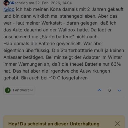
GR
schrieb am
22. Feb. 2026, 14:04
liegen bei mir zwischen 61% und 77%. Sieht bei dir ja
zuletzt editiert von
Offline
@
joo
ich hab meinen Kona damals mit 2 Jahren gekauft
deutlich besser aus. Bei 65% hatte ich 11,9V gemessen.
Habe den Kona gebraucht gekauft und der ist jetzt ca. 4
und bin dann wirklich mal stehengeblieben. Aber das
Jahre alt. Ob die Batterie in der Zeit mal gewechselt wurde,
war - laut meiner Werkstatt - daran gelegen, daß ich
kann ich nicht sagen.
das Auto dauernd an der Wallbox hatte. Da lädt er
anscheinend die „Starterbatterie“ nicht nach.
Hab damals die Batterie gewechselt. War aber
eigentlich überflüssig. Die Starterbattterie muß ja keinen
Anlasser betätigen. Bei mir zeigt der Adapter im Winter
immer Warnungen an, daß die (neue) Batterie nur 63%
hat. Das hat aber nie irgendwelche Auswirkungen
gehabt. Bin auch bei -10 C losgefahren.
J
1 Antwort
0
Hey! Du scheinst an dieser Unterhaltung