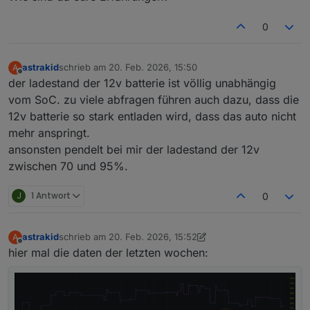
0
astrakid
schrieb am
20. Feb. 2026, 15:50
A
zuletzt editiert von
Offline
der ladestand der 12v batterie ist völlig unabhängig
vom SoC. zu viele abfragen führen auch dazu, dass die
12v batterie so stark entladen wird, dass das auto nicht
mehr anspringt.
ansonsten pendelt bei mir der ladestand der 12v
zwischen 70 und 95%.
J
1 Antwort
0
astrakid
schrieb am
20. Feb. 2026, 15:52
A
zuletzt editiert von astrakid
Offline
hier mal die daten der letzten wochen: