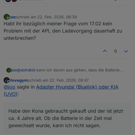
joo
schrieb am
22. Feb. 2026, 08:39
J
zuletzt editiert von
Offline
Habt ihr bezüglich meiner Frage vom 17.02 kein
Problem mit der API, den Ladevorgang dauerhaft zu
unterbrechen?
0
joo
@
astrakid
kann ich davon aus gehen, dass die Batterie
J
schwächelt, wenn sie nicht über 77% kommt? Die Werte
ilovegym
schrieb am
22. Feb. 2026, 09:47
liegen bei mir zwischen 61% und 77%. Sieht bei dir ja
zuletzt editiert von
Offline
@
joo
sagte in
Adapter Hyundai (Bluelink) oder KIA
deutlich besser aus. Bei 65% hatte ich 11,9V gemessen.
Habe den Kona gebraucht gekauft und der ist jetzt ca. 4
(UVO)
:
Jahre alt. Ob die Batterie in der Zeit mal gewechselt wurde,
kann ich nicht sagen.
Habe den Kona gebraucht gekauft und der ist jetzt
ca. 4 Jahre alt. Ob die Batterie in der Zeit mal
gewechselt wurde, kann ich nicht sagen.