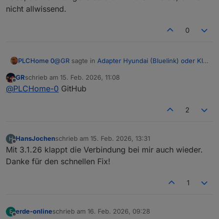
nicht allwissend.
0
@
GR
sagte in
Adapter Hyundai (Bluelink) oder KIA
PLCHome 0
(UVO)
:
GR
schrieb am
15. Feb. 2026, 11:08
zuletzt editiert von
Offline
Mit 3.1.26 läufts wieder!
@
PLCHome-0
GitHub
2
Bekommst du die im latest angeboten oder hast
du GitHub genommen?
HansJochen
schrieb am
15. Feb. 2026, 13:31
H
zuletzt editiert von
Offline
Mit 3.1.26 klappt die Verbindung bei mir auch wieder.
Danke für den schnellen Fix!
1
erde-online
schrieb am
16. Feb. 2026, 09:28
E
zuletzt editiert von
Offline