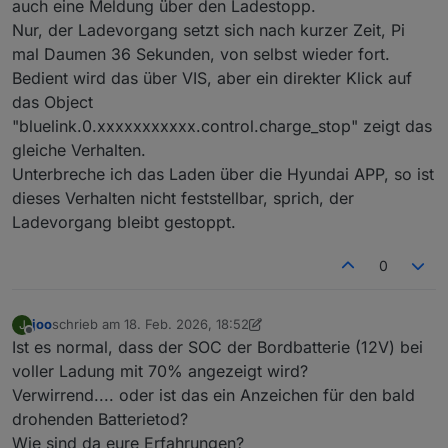
auch eine Meldung über den Ladestopp.
Nur, der Ladevorgang setzt sich nach kurzer Zeit, Pi
mal Daumen 36 Sekunden, von selbst wieder fort.
Bedient wird das über VIS, aber ein direkter Klick auf
das Object
"bluelink.0.xxxxxxxxxxx.control.charge_stop" zeigt das
gleiche Verhalten.
Unterbreche ich das Laden über die Hyundai APP, so ist
dieses Verhalten nicht feststellbar, sprich, der
Ladevorgang bleibt gestoppt.
0
joo
schrieb am
18. Feb. 2026, 18:52
J
zuletzt editiert von joo
Offline
Ist es normal, dass der SOC der Bordbatterie (12V) bei
voller Ladung mit 70% angezeigt wird?
Verwirrend.... oder ist das ein Anzeichen für den bald
drohenden Batterietod?
Wie sind da eure Erfahrungen?