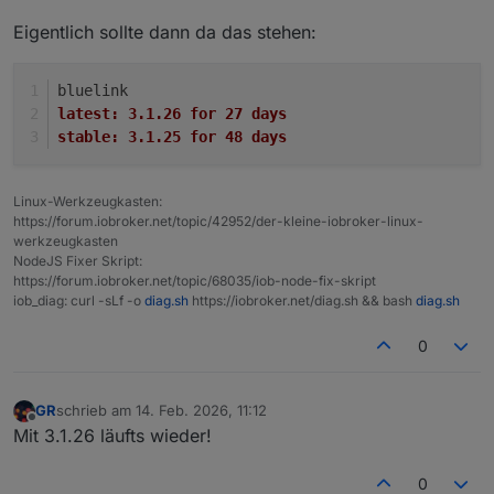
latest.. im stable ist die noch nicht
Ich meine Beta lastest...
Eigentlich sollte dann da das stehen:
bluelink
latest:	3.1.26 for 27 days
stable:	3.1.25 for 48 days
Linux-Werkzeugkasten:
https://forum.iobroker.net/topic/42952/der-kleine-iobroker-linux-
werkzeugkasten
NodeJS Fixer Skript:
https://forum.iobroker.net/topic/68035/iob-node-fix-skript
iob_diag: curl -sLf -o
diag.sh
https://iobroker.net/diag.sh && bash
diag.sh
0
GR
schrieb am
14. Feb. 2026, 11:12
zuletzt editiert von
Offline
Mit 3.1.26 läufts wieder!
ist bestimmt ein Bug in meiner Installation ....
0