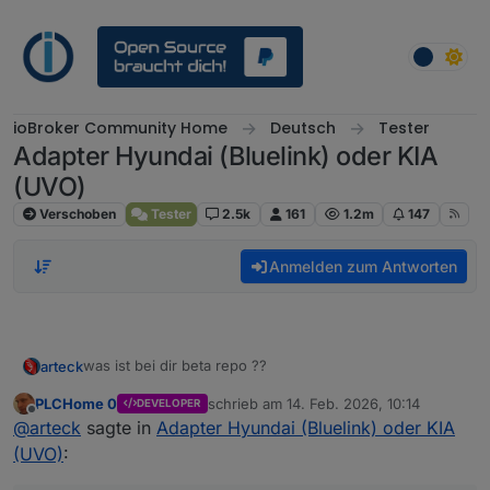
Weiter zum Inhalt
ioBroker Community Home
Deutsch
Tester
Adapter Hyundai (Bluelink) oder KIA
(UVO)
Verschoben
Tester
2.5k
161
1.2m
147
Anmelden zum Antworten
was ist bei dir beta repo ??
arteck
PLCHome 0
schrieb am
14. Feb. 2026, 10:14
DEVELOPER
falls du latest meinst .. die ist schon lange im latest.. im
zuletzt editiert von
Offline
@
arteck
sagte in
Adapter Hyundai (Bluelink) oder KIA
stable ist die noch nicht
(UVO)
: