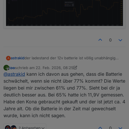
0
astrakid
der ladestand der 12v batterie ist völlig unabhängig
A
vom SoC. zu viele abfragen führen auch dazu, dass
joo
schrieb am
22. Feb. 2026, 08:25
J
die 12v batterie so stark entladen wird, dass das auto
zuletzt editiert von joo
Offline
@
astrakid
kann ich davon aus gehen, dass die Batterie
nicht mehr anspringt.
ansonsten pendelt bei mir der ladestand der 12v
schwächelt, wenn sie nicht über 77% kommt? Die Werte
zwischen 70 und 95%.
liegen bei mir zwischen 61% und 77%. Sieht bei dir ja
deutlich besser aus. Bei 65% hatte ich 11,9V gemessen.
Habe den Kona gebraucht gekauft und der ist jetzt ca. 4
Jahre alt. Ob die Batterie in der Zeit mal gewechselt
wurde, kann ich nicht sagen.
2 Antworten
0