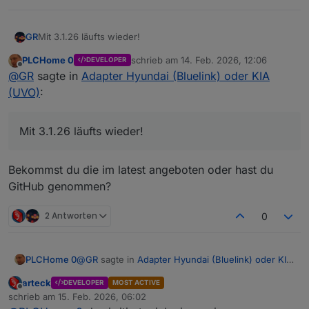
GR
Mit 3.1.26 läufts wieder!
PLCHome 0
schrieb am
14. Feb. 2026, 12:06
DEVELOPER
zuletzt editiert von
Offline
@
GR
sagte in
Adapter Hyundai (Bluelink) oder KIA
(UVO)
:
Mit 3.1.26 läufts wieder!
Bekommst du die im latest angeboten oder hast du
GitHub genommen?
2 Antworten
0
@
GR
sagte in
Adapter Hyundai (Bluelink) oder KIA
PLCHome 0
(UVO)
:
arteck
DEVELOPER
MOST ACTIVE
Offline
Mit 3.1.26 läufts wieder!
schrieb am
15. Feb. 2026, 06:02
zuletzt editiert von