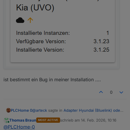
ist bestimmt ein Bug in meiner Installation ....
0
@
arteck
sagte in
Adapter Hyundai (Bluelink) oder
PLCHome 0
KIA (UVO)
:
Thomas Braun
schrieb am
14. Feb. 2026, 10:16
MOST ACTIVE
zuletzt editiert von
Online
falls du latest meinst .. die ist schon lange im
@
PLCHome-0