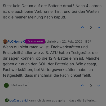
Steht kein Datum auf der Batterie drauf? Nach 4 Jahren
ist die auch beim Verbrenner hin.. und bei den Werten
ist die meiner Meinung nach kaputt.
0
PLCHome 0
schrieb am
22. Feb. 2026, 11:57
DEVELOPER
zuletzt editiert von
Offline
Wenn du nicht raten willst, Fachwerkstätten und
Ersatzteilhändler wie z. B. ATU haben Testgeräte, die
dir sagen können, ob die 12-V-Batterie hin ist. Manche
geben dir auch den SOH der Batterie an. Wie gesagt,
Fachwerkstätten, bei Vertragswerkstätten habe ich
festgestellt, dass manchmal die Fachlichkeit fehlt.
J
1 Antwort
0
joo
@
astrakid
kann ich davon aus gehen, dass die Batterie
J
schwächelt, wenn sie nicht über 77% kommt? Die Werte