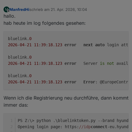
ManfredHi
schrieb am
21. Apr. 2026, 10:04
M
zuletzt editiert von
Offline
hallo.
hab heute im log folgendes gesehen:
bluelink.
0
2026
-
04
-
21
11
:
39
:
18.123
error
next
auto
 login atte
bluelink.
0
2026
-
04
-
21
11
:
39
:
18.123
error
	Server 
is
not
 availa
bluelink.
0
2026
-
04
-
21
11
:
39
:
18.123
error
Error
: @EuropeContro
Wenn ich die Registrierung neu durchführe, dann kommt
immer das:
PS Z:\> python .\bluelinktoken.py --brand hyunda
Opening login page: https:
//idp
connect
-eu.hyunda