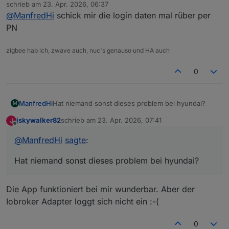
Offline
schrieb am
23. Apr. 2026, 06:37
zuletzt editiert von
@
ManfredHi
schick mir die login daten mal rüber per
PN
zigbee hab ich, zwave auch, nuc's genauso und HA auch
0
ManfredHi
Hat niemand sonst dieses problem bei hyundai?
M
jskywalker82
schrieb am
23. Apr. 2026, 07:41
J
zuletzt editiert von
Offline
@
ManfredHi
sagte
:
Hat niemand sonst dieses problem bei hyundai?
Die App funktioniert bei mir wunderbar. Aber der
Iobroker Adapter loggt sich nicht ein :-(
0