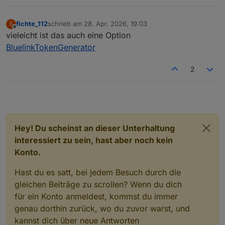
fichte_112
schrieb am
28. Apr. 2026, 19:03
F
zuletzt editiert von
Offline
vieleicht ist das auch eine Option
BluelinkTokenGenerator
2
Hey! Du scheinst an dieser Unterhaltung
interessiert zu sein, hast aber noch kein
Konto.
Hast du es satt, bei jedem Besuch durch die
gleichen Beiträge zu scrollen? Wenn du dich
für ein Konto anmeldest, kommst du immer
genau dorthin zurück, wo du zuvor warst, und
kannst dich über neue Antworten