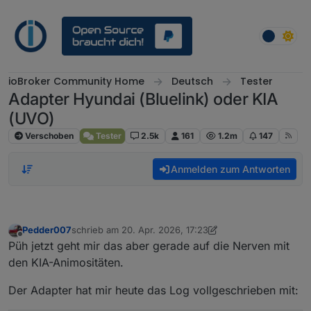
Weiter zum Inhalt
ioBroker Community Home
Deutsch
Tester
Adapter Hyundai (Bluelink) oder KIA
(UVO)
Verschoben
Tester
2.5k
161
1.2m
147
Anmelden zum Antworten
Pedder007
schrieb am
20. Apr. 2026, 17:23
zuletzt editiert von Pedder007
Offline
Püh jetzt geht mir das aber gerade auf die Nerven mit
den KIA-Animositäten.
Der Adapter hat mir heute das Log vollgeschrieben mit: