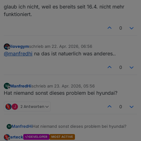
glaub ich nicht, weil es bereits seit 16.4. nicht mehr
funktioniert.
0
ilovegym
schrieb am
22. Apr. 2026, 06:56
zuletzt editiert von
Offline
@
manfredhi
na das ist natuerlich was anderes..
0
ManfredHi
schrieb am
23. Apr. 2026, 05:56
M
zuletzt editiert von
Offline
Hat niemand sonst dieses problem bei hyundai?
J
2 Antworten
0
ManfredHi
Hat niemand sonst dieses problem bei hyundai?
M
arteck
DEVELOPER
MOST ACTIVE