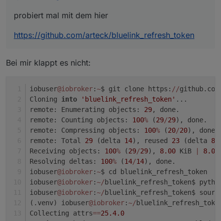
probiert mal mit dem hier
https://github.com/arteck/bluelink_refresh_token
Bei mir klappt es nicht:
iobuser
@iobroker
:
~
$ git clone https:
/
/
github.com
Cloning 
into
'bluelink_refresh_token'
...
remote: Enumerating objects: 
29
, done.
remote: Counting objects: 
100
%
 (
29
/
29
), done.
remote: Compressing objects: 
100
%
 (
20
/
20
), done.
remote: Total 
29
 (delta 
14
), reused 
23
 (delta 
8
)
Receiving objects: 
100
%
 (
29
/
29
), 
8.00
 KiB 
|
8.00
Resolving deltas: 
100
%
 (
14
/
14
), done.
iobuser
@iobroker
:
~
$ cd bluelink_refresh_token
iobuser
@iobroker
:
~
/
bluelink_refresh_token$ pytho
iobuser
@iobroker
:
~
/
bluelink_refresh_token$ sourc
(.venv) iobuser
@iobroker
:
~
/
bluelink_refresh_toke
Collecting attrs
=
=
25.4
.0