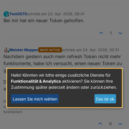
Toni0570
schrieb am
23. Apr. 2026, 09:41
T
zuletzt editiert von
Offline
Bei mir hat ein neuer Token geholfen.
1
Meister Mopper
schrieb am
24. Apr. 2026, 05:51
MOST ACTIVE
zuletzt editiert von
Online
Nachdem gestern auch mein refresh Token nicht mehr
funktionierte, habe ich versucht, einen neuen Token zu
generieren.
Hallo! Könnten wir bitte einige zusätzliche Dienste für
Funktionalität & Analytics
aktivieren? Sie können Ihre
Der Login wird in der Konsole bestätigt, im Browser
Zustimmung später jederzeit ändern oder zurückziehen.
aber abgelehnt.
Link to github
Lassen Sie mich wählen
Das ist ok
Proxmox und HA ...
Ich schreibe den Code nicht mehr selbst – ich schimpfe mit der KI, bis er
funktioniert.
0