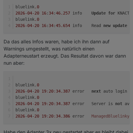
bluelink
.0
2026
-04
-20
16
:
34
:
46.257
	info	
Update
for
 KNACTx
bluelink
.0
2026
-04
-20
16
:
34
:
45.654
	info	Read 
new
update
f
Da das alles Infos waren, habe ich ihn dann auf
Warnings umgestellt, was natürlich einen
Adapterneustart erzeugt. Das Resultat davon war dann
nun aber:
bluelink.
0
2026
-
04
-
20
19
:
20
:
34.387
	error	
next
 auto login a
bluelink.
0
2026
-
04
-
20
19
:
20
:
34.387
	error	Server is 
not
 ava
bluelink.
0
2026
-
04
-
20
19
:
20
:
34.386
	error	
ManagedBluelinkyE
Habe den Adapter 3x neu gestartet aber es bleibt dabei