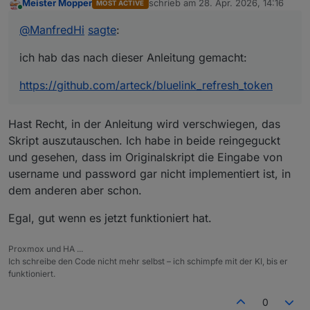
Meister Mopper
schrieb am
28. Apr. 2026, 14:16
MOST ACTIVE
zuletzt editiert von
  Using cached urllib3-2.6.3-py3-none-any.w
Online
ich hab das nach dieser Anleitung gemacht:
@
ManfredHi
  Using cached urllib3-2.6.2-py3-none-any.w
@
ManfredHi
sagte
:
  Using cached urllib3-2.6.1-py3-none-any.w
Du musst nach der erfolgten Installation das
https://github.com/arteck/bluelink_refresh_token
  Using cached urllib3-2.6.0-py3-none-any.w
Skript gegen das aus dem Repo von
@
arteck
ich hab das nach dieser Anleitung gemacht:
Installing collected packages: sortedcontai
austauschen.
Successfully installed PySocks-1.7.1 attrs-
https://github.com/arteck/bluelink_refresh_token
(.venv) iobuser@iobroker:~/bluelink_refresh
usage: bluelinktoken.py [-h] --brand {hyund
bluelinktoken.py: error: unrecognized argum
Hast Recht, in der Anleitung wird verschwiegen, das
Skript auszutauschen. Ich habe in beide reingeguckt
und gesehen, dass im Originalskript die Eingabe von
username und password gar nicht implementiert ist, in
dem anderen aber schon.
Egal, gut wenn es jetzt funktioniert hat.
Proxmox und HA ...
Ich schreibe den Code nicht mehr selbst – ich schimpfe mit der KI, bis er
funktioniert.
0