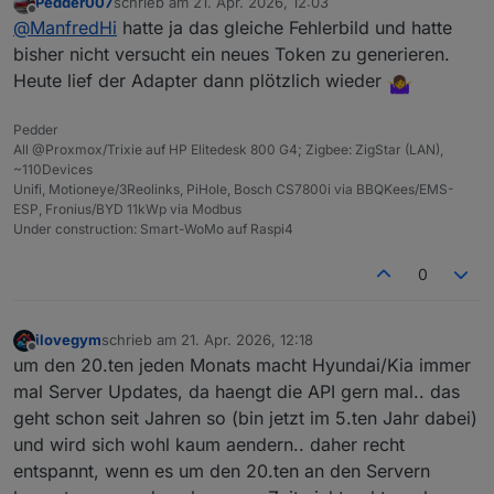
Pedder007
schrieb am
21. Apr. 2026, 12:03
bluelink.0

zuletzt editiert von
Offline
@
ManfredHi
hatte ja das gleiche Fehlerbild und hatte
2026-04-21 11:39:18.123	error	next auto lo
Wenn ich die Registrierung neu durchführe, dann
bisher nicht versucht ein neues Token zu generieren.
kommt immer das:
bluelink.0

Heute lief der Adapter dann plötzlich wieder
PS Z:\> python .\bluelinktoken.py --brand hy
2026-04-21 11:39:18.123	error	Server is no
Opening login page: https://idpconnect-eu.h
Pedder
bluelink.0

All @Proxmox/Trixie auf HP Elitedesk 800 G4; Zigbee: ZigStar (LAN),
===========================================
~110Devices
Please log in manually in the browser window
Unifi, Motioneye/3Reolinks, PiHole, Bosch CS7800i via BBQKees/EMS-
The script will wait for you to complete th
ESP, Fronius/BYD 11kWp via Modbus
===========================================
Under construction: Smart-WoMo auf Raspi4
✅ Login successful! Element found.

0
Redirecting to: https://idpconnect-eu.hyund
 - [1] Waiting for redirect URLwith code

 - [2] Waiting for redirect URLwith code

ilovegym
schrieb am
21. Apr. 2026, 12:18
 - [3] Waiting for redirect URLwith code

zuletzt editiert von
Offline
 - [4] Waiting for redirect URLwith code

um den 20.ten jeden Monats macht Hyundai/Kia immer
 - [5] Waiting for redirect URLwith code

mal Server Updates, da haengt die API gern mal.. das
 - [6] Waiting for redirect URLwith code

geht schon seit Jahren so (bin jetzt im 5.ten Jahr dabei)
 - [7] Waiting for redirect URLwith code

und wird sich wohl kaum aendern.. daher recht
 - [8] Waiting for redirect URLwith code

 - [9] Waiting for redirect URLwith code

entspannt, wenn es um den 20.ten an den Servern
 - [10] Waiting for redirect URLwith code
