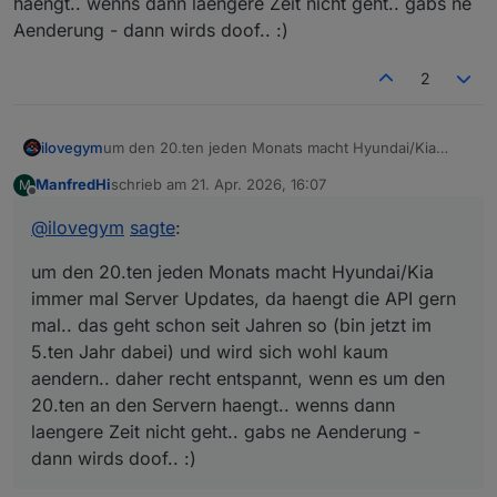
haengt.. wenns dann laengere Zeit nicht geht.. gabs ne
Aenderung - dann wirds doof.. :)
❌ Failed to get redirected to correct URL, 
2
ilovegym
um den 20.ten jeden Monats macht Hyundai/Kia
immer mal Server Updates, da haengt die API gern
ManfredHi
schrieb am
21. Apr. 2026, 16:07
M
mal.. das geht schon seit Jahren so (bin jetzt im 5.ten
zuletzt editiert von
Offline
Jahr dabei) und wird sich wohl kaum aendern.. daher
@
ilovegym
sagte
:
recht entspannt, wenn es um den 20.ten an den
Servern haengt.. wenns dann laengere Zeit nicht
um den 20.ten jeden Monats macht Hyundai/Kia
geht.. gabs ne Aenderung - dann wirds doof.. :)
immer mal Server Updates, da haengt die API gern
mal.. das geht schon seit Jahren so (bin jetzt im
5.ten Jahr dabei) und wird sich wohl kaum
aendern.. daher recht entspannt, wenn es um den
20.ten an den Servern haengt.. wenns dann
laengere Zeit nicht geht.. gabs ne Aenderung -
dann wirds doof.. :)