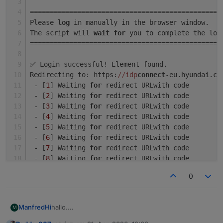
================================================
Please 
log
 in manually in the browser window.
The script will 
wait
for
 you to complete the log
================================================
✅ Login successful! Element found.
Redirecting to: https:
//idp
connect
-eu.hyundai.co
 - [
1
] Waiting 
for
 redirect URLwith code
 - [
2
] Waiting 
for
 redirect URLwith code
 - [
3
] Waiting 
for
 redirect URLwith code
 - [
4
] Waiting 
for
 redirect URLwith code
 - [
5
] Waiting 
for
 redirect URLwith code
 - [
6
] Waiting 
for
 redirect URLwith code
 - [
7
] Waiting 
for
 redirect URLwith code
 - [
8
] Waiting 
for
 redirect URLwith code
 - [
9
] Waiting 
for
 redirect URLwith code
0
 - [
10
] Waiting 
for
 redirect URLwith code
❌ Failed to get redirected to correct URL, got h
hallo.
ManfredHi
M
An unexpected error occurred: 
'NoneType'
 object 
hab heute im log folgendes gesehen: