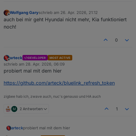
Wolfgang Gary
schrieb am
26. Apr. 2026, 21:12
zuletzt editiert von
Offline
auch bei mir geht Hyundai nicht mehr, Kia funktioniert
noch!
0
arteck
DEVELOPER
MOST ACTIVE
Offline
schrieb am
28. Apr. 2026, 06:09
zuletzt editiert von
probiert mal mit dem hier
https://github.com/arteck/bluelink_refresh_token
zigbee hab ich, zwave auch, nuc's genauso und HA auch
M
2 Antworten
1
probiert mal mit dem hier
arteck