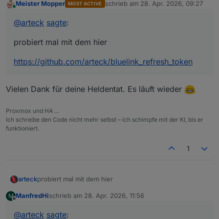
Meister Mopper
schrieb am
28. Apr. 2026, 09:27
MOST ACTIVE
https://github.com/arteck/bluelink_refresh_token
zuletzt editiert von
Online
@
arteck
sagte
:
probiert mal mit dem hier
https://github.com/arteck/bluelink_refresh_token
Vielen Dank für deine Heldentat. Es läuft wieder
Proxmox und HA ...
Ich schreibe den Code nicht mehr selbst – ich schimpfe mit der KI, bis er
funktioniert.
1
probiert mal mit dem hier
arteck
ManfredHi
schrieb am
28. Apr. 2026, 11:56
M
https://github.com/arteck/bluelink_refresh_token
zuletzt editiert von
Offline
@
arteck
sagte
: