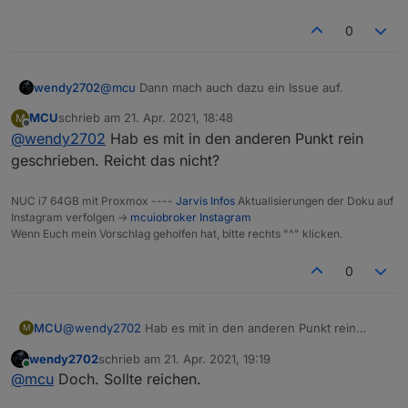
0
wendy2702
@
mcu
Dann mach auch dazu ein Issue auf.
MCU
schrieb am
21. Apr. 2021, 18:48
M
zuletzt editiert von
Offline
@
wendy2702
Hab es mit in den anderen Punkt rein
geschrieben. Reicht das nicht?
NUC i7 64GB mit Proxmox ----
Jarvis Infos
Aktualisierungen der Doku auf
Instagram verfolgen ->
mcuiobroker Instagram
Wenn Euch mein Vorschlag geholfen hat, bitte rechts "^" klicken.
0
MCU
@
wendy2702
Hab es mit in den anderen Punkt rein
M
geschrieben. Reicht das nicht?
wendy2702
schrieb am
21. Apr. 2021, 19:19
zuletzt editiert von
Online
@
mcu
Doch. Sollte reichen.