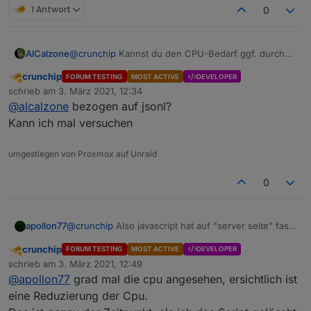
1 Antwort
0
AlCalzone
@
crunchip
Kannst du den CPU-Bedarf ggf. durch
stoppen einzelner Adapter eingrenzen?
crunchip
FORUM TESTING
MOST ACTIVE
DEVELOPER
Abwesend
schrieb am
3. März 2021, 12:34
zuletzt editiert von
@
alcalzone
bezogen auf jsonl?
Kann ich mal versuchen
umgestiegen von Proxmox auf Unraid
0
apollon77
@
crunchip
Also javascript hat auf "server seite" fast
keine Änderungen bekommen... also eher
crunchip
FORUM TESTING
MOST ACTIVE
DEVELOPER
unwahrscheinlich
Abwesend
schrieb am
3. März 2021, 12:49
zuletzt editiert von
@
apollon77
grad mal die cpu angesehen, ersichtlich ist
eine Reduzierung der Cpu.