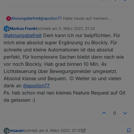
@
apollon77
Habe heute auf meinem
Ahnungsbefreit
A
Testserver die neue Version installiert und es
Markus Frankl
schrieb am
3. März 2021, 21:24
M
lief von Anfang an ohne Probleme. Auch das
Super Arbeit, vielen Dank!
zuletzt editiert von
Offline
@
ahnungsbefreit
Dem kann ich nur beipflichten. Für
Erstellen von Rules hat problemlos (an einem
einfachen Beispiel) geklappt. Tolles neues
mich eine absolut super Ergänzung zu Blockly. Für
Feature, das hätte mir den Einstieg echt
schnelle und kleine Automationen ist das absolut
erleichtert!
perfekt. Für komplexere Sachen bleibt dann nach wie
vor noch Blockly. Hab grad binnen 10 Min. 4x
Lichtsteuerung über Bewegungsmelder umgesetzt.
Absolut klasse und Bequem. :D Weiter so und vielen
dank an
@
apollon77
Ps. hab schon mal nen kleines Feature Request auf Git
da gelassen :)
0
msauer
schrieb am
4. März 2021, 07:37
M
zuletzt editiert von msauer
3. Apr. 2021, 08:37