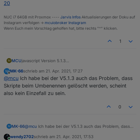
20
NUC i7 64GB mit Proxmox ----
Jarvis Infos
Aktualisierungen der Doku auf
Instagram verfolgen ->
mcuiobroker Instagram
Wenn Euch mein Vorschlag geholfen hat, bitte rechts "^" klicken.
1
MCU
javascript Version 5.1.3
M
Änderung vom Scriptnamen führt zur Löschung vom
MK-66
schrieb am
21. Apr. 2021, 17:27
M
gesamten Script ohne Vorwarnung.
zuletzt editiert von
Offline
@
mcu
Ich habe bei der V5.1.3 auch das Problem, dass
https://github.com/ioBroker/ioBroker.javascript/issues/82
0
Skripte beim Umbenennen gelöscht werden, scheint
also kein Einzefall zu sein.
0
MK-66
@
mcu
Ich habe bei der V5.1.3 auch das Problem, dass
M
Skripte beim Umbenennen gelöscht werden, scheint
wendy2702
schrieb am
21. Apr. 2021, 17:53
also kein Einzefall zu sein.
zuletzt editiert von