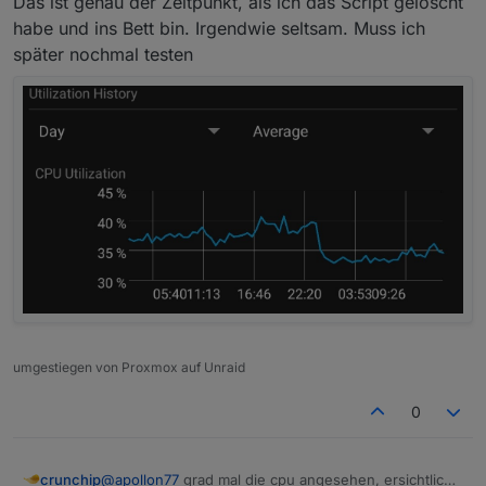
Das ist genau der Zeitpunkt, als ich das Script gelöscht
habe und ins Bett bin. Irgendwie seltsam. Muss ich
später nochmal testen
umgestiegen von Proxmox auf Unraid
0
crunchip
@
apollon77
grad mal die cpu angesehen, ersichtlich