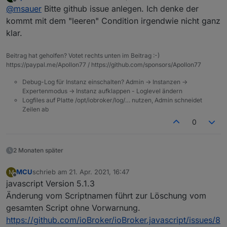
zuletzt editiert von
Offline
@
msauer
Bitte github issue anlegen. Ich denke der
  setState("sonoff.0.Steckdose04.POWER1"/*Stec
als Rules:
  setStateDelayed("sonoff.0.Steckdose04.POWER
kommt mit dem "leeren" Condition irgendwie nicht ganz
klar.
setInterval(async function (obj) {

    const _cond = ();

Beitrag hat geholfen? Votet rechts unten im Beitrag :-)
    if (_cond) {

https://paypal.me/Apollon77 / https://github.com/sponsors/Apollon77
		await setStateAsync("sonoff.0.Steckd
		setStateDelayed("sonoff.0.Steckdose0
Debug-Log für Instanz einschalten? Admin -> Instanzen ->
    } else {

Expertenmodus -> Instanz aufklappen - Loglevel ändern
Logfiles auf Platte /opt/iobroker/log/… nutzen, Admin schneidet
    }

Zeilen ab
0
2 Monaten später
MCU
schrieb am
21. Apr. 2021, 16:47
M
zuletzt editiert von
Offline
javascript Version 5.1.3
Änderung vom Scriptnamen führt zur Löschung vom
gesamten Script ohne Vorwarnung.
https://github.com/ioBroker/ioBroker.javascript/issues/8