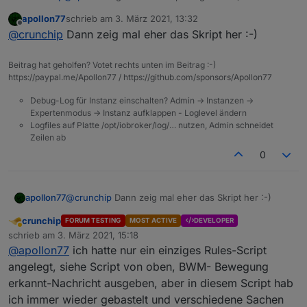
ist eine Reduzierung der Cpu.
apollon77
schrieb am
3. März 2021, 13:32
Das ist genau der Zeitpunkt, als ich das Script
zuletzt editiert von
Offline
@
crunchip
Dann zeig mal eher das Skript her :-)
gelöscht habe und ins Bett bin. Irgendwie seltsam.
Muss ich später nochmal testen
Beitrag hat geholfen? Votet rechts unten im Beitrag :-)
https://paypal.me/Apollon77 / https://github.com/sponsors/Apollon77
Debug-Log für Instanz einschalten? Admin -> Instanzen ->
Expertenmodus -> Instanz aufklappen - Loglevel ändern
Logfiles auf Platte /opt/iobroker/log/… nutzen, Admin schneidet
Zeilen ab
0
apollon77
@
crunchip
Dann zeig mal eher das Skript her :-)
crunchip
FORUM TESTING
MOST ACTIVE
DEVELOPER
Abwesend
schrieb am
3. März 2021, 15:18
zuletzt editiert von
@
apollon77
ich hatte nur ein einziges Rules-Script
angelegt, siehe Script von oben, BWM- Bewegung
erkannt-Nachricht ausgeben, aber in diesem Script hab
ich immer wieder gebastelt und verschiedene Sachen