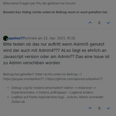
Bitte keine Fragen per PN, die gehören ins Forum!
Benutzt das Voting rechts unten im Beitrag wenn er euch geholfen hat.
0
apollon77
schrieb am
22. Apr. 2021, 10:25
zuletzt editiert von
Offline
Bitte testen ob das nur auftritt wenn Admin5 genutzt
wird der auch mit Admin4??? ALso liegt es ehrlich an
Javascript version oder am Admin?? Das eine Issue ist
zu Admin verschiben worden
Beitrag hat geholfen? Votet rechts unten im Beitrag :-)
https://paypal.me/Apollon77 / https://github.com/sponsors/Apollon77
Debug-Log für Instanz einschalten? Admin -> Instanzen ->
Expertenmodus -> Instanz aufklappen - Loglevel ändern
Logfiles auf Platte /opt/iobroker/log/… nutzen, Admin schneidet
Zeilen ab
0