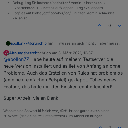
Hab keine Ahnung, ob soetwas möglich wäre.
Debug-Log für Instanz einschalten? Admin -> Instanzen ->
Expertenmodus -> Instanz aufklappen - Loglevel ändern
Logfiles auf Platte /opt/iobroker/log/… nutzen, Admin schneidet
Zeilen ab
0
apollon77
@
crunchip
hm ... wüsse an sich nicht ... aber müsste
man nochmal nachstellen
Ahnungsbefreit
schrieb am
3. März 2021, 16:37
A
zuletzt editiert von
Offline
@
apollon77
Habe heute auf meinem Testserver die
neue Version installiert und es lief von Anfang an ohne
Probleme. Auch das Erstellen von Rules hat problemlos
(an einem einfachen Beispiel) geklappt. Tolles neues
Feature, das hätte mir den Einstieg echt erleichtert!
Super Arbeit, vielen Dank!
Wenn meine Antwort hilfreich war, dürft Ihr das gerne durch einen
"Upvote" (der kleine "^" unten rechts) zum Ausdruck bringen.
1