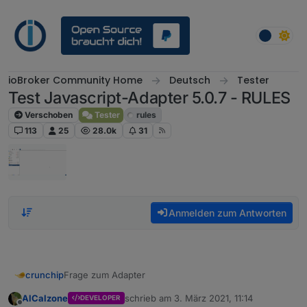
Weiter zum Inhalt
ioBroker Community Home
Deutsch
Tester
Test Javascript-Adapter 5.0.7 - RULES
Verschoben
Tester
rules
113
25
28.0k
31
Anmelden zum Antworten
Frage zum Adapter
crunchip
AlCalzone
schrieb am
3. März 2021, 11:14
DEVELOPER
Im Zusammenhang mit der Umstellung von Redis auf
zuletzt editiert von