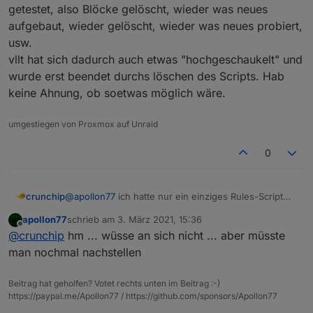
getestet, also Blöcke gelöscht, wieder was neues
aufgebaut, wieder gelöscht, wieder was neues probiert,
usw.
vllt hat sich dadurch auch etwas "hochgeschaukelt" und
wurde erst beendet durchs löschen des Scripts. Hab
keine Ahnung, ob soetwas möglich wäre.
umgestiegen von Proxmox auf Unraid
0
crunchip
@
apollon77
ich hatte nur ein einziges Rules-Script
angelegt, siehe Script von oben, BWM- Bewegung
apollon77
schrieb am
3. März 2021, 15:36
erkannt-Nachricht ausgeben, aber in diesem Script
zuletzt editiert von
Offline
@
crunchip
hm ... wüsse an sich nicht ... aber müsste
hab ich immer wieder gebastelt und verschiedene
Sachen getestet, also Blöcke gelöscht, wieder was
man nochmal nachstellen
neues aufgebaut, wieder gelöscht, wieder was
neues probiert, usw.
Beitrag hat geholfen? Votet rechts unten im Beitrag :-)
vllt hat sich dadurch auch etwas "hochgeschaukelt"
https://paypal.me/Apollon77 / https://github.com/sponsors/Apollon77
und wurde erst beendet durchs löschen des Scripts.