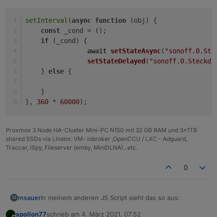
setInterval
(
async
function
 (
obj
) {
const
 _cond = ();
if
 (_cond) {
await
setStateAsync
(
"sonoff.0.Ste
setStateDelayed
(
"sonoff.0.Steckdo
    } 
else
 {
    }
}, 
360
 * 
60000
);
Proxmox 3 Node HA-Cluster Mini-PC N150 mit 32 GB RAM und 3x1TB
shared SSDs via Linstor. VM- iobroker ,OpenCCU / LXC - Adguard,
Traccar, iSpy, Fileserver (emby, MiniDLNA)...etc.
0
In meinem anderen JS Script sieht das so aus:
msauer
M
apollon77
schrieb am
4. März 2021, 07:52
schedule("*/60 * * * *", async function () {
