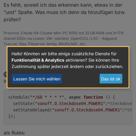
Es fehlt, soweit ich das erkennen kann, etwas in der
"und" Spalte. Was muss ich denn da hinzufügen bzw.
prüfen?
Proxmox 3 Node HA-Cluster Mini-PC N150 mit 32 GB RAM und 3x1TB
shared SSDs via Linstor. VM- iobroker ,OpenCCU / LXC - Adguard,
Traccar, iSpy, Fileserver (emby, MiniDLNA)...etc.
Hallo! Könnten wir bitte einige zusätzliche Dienste für
0
Funktionalität & Analytics
aktivieren? Sie können Ihre
Zustimmung später jederzeit ändern oder zurückziehen.
msauer
schrieb am
4. März 2021, 07:41
M
zuletzt editiert von msauer
3. Apr. 2021, 08:41
Offline
Lassen Sie mich wählen
Das ist ok
In meinem anderen JS Script sieht das so aus:
schedule(
"*/60 * * * *"
, 
async
function
 ()
 {

  setState(
"sonoff.0.Steckdose04.POWER1"
/*Steckdose0
  setStateDelayed(
"sonoff.0.Steckdose04.POWER1"
/*Ste
als Rules: