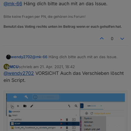
Online
@
mk-66
Häng dich bitte auch mit an das Issue.
Bitte keine Fragen per PN, die gehören ins Forum!
Benutzt das Voting rechts unten im Beitrag wenn er euch geholfen hat.
0
wendy2702
@
mk-66
Häng dich bitte auch mit an das Issue.
MCU
schrieb am
21. Apr. 2021, 18:42
M
zuletzt editiert von
Offline
@
wendy2702
VORSICHT Auch das Verschieben löscht
ein Script.