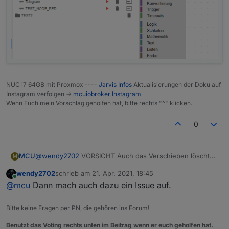
NUC i7 64GB mit Proxmox ----
Jarvis Infos
Aktualisierungen der Doku auf
Instagram verfolgen ->
mcuiobroker Instagram
Wenn Euch mein Vorschlag geholfen hat, bitte rechts "^" klicken.
0
@
wendy2702
VORSICHT Auch das Verschieben löscht
MCU
M
ein Script.
wendy2702
schrieb am
21. Apr. 2021, 18:45
zuletzt editiert von
Online
@
mcu
Dann mach auch dazu ein Issue auf.
Bitte keine Fragen per PN, die gehören ins Forum!
Benutzt das Voting rechts unten im Beitrag wenn er euch geholfen hat.