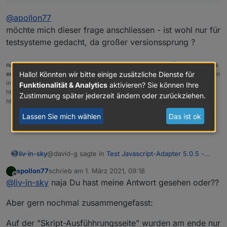
@
apollon77
möchte mich dieser frage anschliessen - ist wohl nur für
testsysteme gedacht, da großer versionssprung ?
nach einem gelösten Thread wäre es sinnvoll dies in der Überschrift des
ersten Posts einzutragen [gelöst]-...
Bitte benutzt das Voting rechts unten
Hallo! Könnten wir bitte einige zusätzliche Dienste für
im Beitrag wenn er euch geholfen hat.
Forum-Tools:
PicPick
Funktionalität & Analytics
aktivieren? Sie können Ihre
https://picpick.app/en/download/ und ScreenToGif
Zustimmung später jederzeit ändern oder zurückziehen.
https://www.screentogif.com/downloads.html
Lassen Sie mich wählen
Das ist ok
0
@david-g sagte in
Test Javascript-Adapter 5.0.5 -
liv-in-sky
RULES
:
apollon77
schrieb am
1. März 2021, 09:18
zuletzt editiert von
Offline
@
bluefox
@
liv-in-sky
naja Du hast meine Antwort gesehen oder??
@
apollon77
Hey,
Aber gern nochmal zusammengefasst:
möchte mich dieser frage anschliessen - ist wohl nur
die Rules sehen cool aus.
für testsysteme gedacht, da großer versionssprung ?
Auf der "Skript-Ausfühhrungsseite" wurden am ende nur
Hätten mir in den Anfangszeiten bestimmt