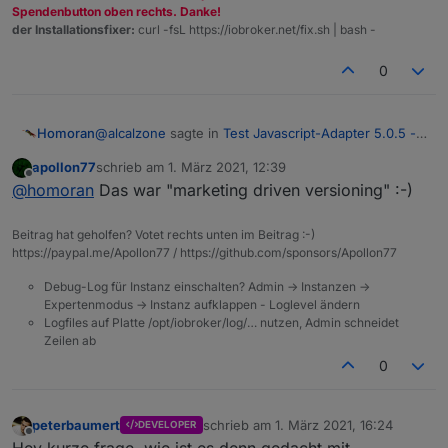
Spendenbutton oben rechts. Danke!
der Installationsfixer:
curl -fsL https://iobroker.net/fix.sh | bash -
0
@
alcalzone
sagte in
Test Javascript-Adapter 5.0.5 -
Homoran
RULES
:
apollon77
schrieb am
1. März 2021, 12:39
zuletzt editiert von
Offline
wieder beim emotional versioning wären
@
homoran
Das war "marketing driven versioning" :-)
Beitrag hat geholfen? Votet rechts unten im Beitrag :-)
und was ist mit WIN10?
https://paypal.me/Apollon77 / https://github.com/sponsors/Apollon77
Bloß weil es OS X gab wurde WIN9 übersprungen
Debug-Log für Instanz einschalten? Admin -> Instanzen ->
Expertenmodus -> Instanz aufklappen - Loglevel ändern
Logfiles auf Platte /opt/iobroker/log/… nutzen, Admin schneidet
Zeilen ab
0
peterbaumert
schrieb am
1. März 2021, 16:24
DEVELOPER
zuletzt editiert von
Offline
Hey kurze frage, wie ist es denn gedacht mit