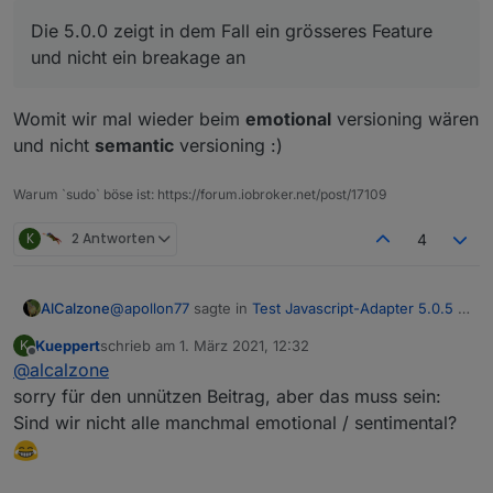
Rest ist ausschliesslich der Rules-Editor im Frontend.
Ich sehe das Risiko das Skripte nicht mehr tun als
mega low ...
Die 5.0.0 zeigt in dem Fall ein grösseres Feature
Die 5.0.0 zeigt in dem Fall ein grösseres Feature und
und nicht ein breakage an
nicht ein breakage an :-)
Womit wir mal wieder beim
emotional
versioning wären
und nicht
semantic
versioning :)
Warum `sudo` böse ist: https://forum.iobroker.net/post/17109
K
2 Antworten
4
@
apollon77
sagte in
Test Javascript-Adapter 5.0.5 -
AlCalzone
RULES
:
Kueppert
schrieb am
1. März 2021, 12:32
K
zuletzt editiert von
Offline
@
alcalzone
Die 5.0.0 zeigt in dem Fall ein grösseres
Feature und nicht ein breakage an
sorry für den unnützen Beitrag, aber das muss sein:
Womit wir mal wieder beim
emotional
versioning
Sind wir nicht alle manchmal emotional / sentimental?
wären und nicht
semantic
versioning :)