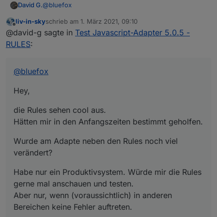
@
bluefox
David G.
liv-in-sky
schrieb am
1. März 2021, 09:10
Hey,
zuletzt editiert von
Offline
@david-g sagte in
Test Javascript-Adapter 5.0.5 -
die Rules sehen cool aus.
RULES
:
Hätten mir in den Anfangszeiten bestimmt geholfen.
Wurde am Adapte neben den Rules noch viel
verändert?
@
bluefox
Habe nur ein Produktivsystem. Würde mir die Rules
gerne mal anschauen und testen.
Hey,
Aber nur, wenn (voraussichtlich) in anderen
Bereichen keine Fehler auftreten.
die Rules sehen cool aus.
Hätten mir in den Anfangszeiten bestimmt geholfen.
Wurde am Adapte neben den Rules noch viel
verändert?
Habe nur ein Produktivsystem. Würde mir die Rules
gerne mal anschauen und testen.
Aber nur, wenn (voraussichtlich) in anderen
Bereichen keine Fehler auftreten.