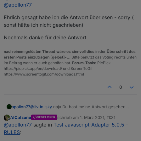
zuletzt editiert von
Offline
@
apollon77
Auf der "Skript-Ausfühhrungsseite" wurden am
Ehrlich gesagt habe ich die Antwort überlesen - sorry (
ende nur zwei neue Funktionen hinzugefügt. Der
Rest ist ausschliesslich der Rules-Editor im Frontend.
Ich sehe das Risiko das Skripte nicht mehr tun als
sonst hätte ich nicht geschrieben)
mega low ...
Die 5.0.0 zeigt in dem Fall ein grösseres Feature und
Nochmals danke für deine Antwort
nicht ein breakage an :-)
nach einem gelösten Thread wäre es sinnvoll dies in der Überschrift des
ersten Posts einzutragen [gelöst]-...
Bitte benutzt das Voting rechts unten
im Beitrag wenn er euch geholfen hat.
Forum-Tools:
PicPick
https://picpick.app/en/download/ und ScreenToGif
https://www.screentogif.com/downloads.html
0
@
liv-in-sky
naja Du hast meine Antwort gesehen
apollon77
oder??
AlCalzone
schrieb am
1. März 2021, 11:31
DEVELOPER
Aber gern nochmal zusammengefasst:
zuletzt editiert von
Offline
@
apollon77
sagte in
Test Javascript-Adapter 5.0.5 -
Auf der "Skript-Ausfühhrungsseite" wurden am
RULES
:
ende nur zwei neue Funktionen hinzugefügt. Der