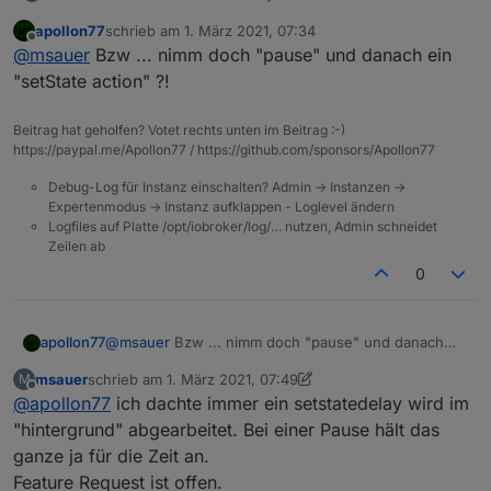
Zumindest kann ich sie auf Anhieb nicht finden.
apollon77
schrieb am
1. März 2021, 07:34
zuletzt editiert von
Offline
@
msauer
Bzw ... nimm doch "pause" und danach ein
"setState action" ?!
Beitrag hat geholfen? Votet rechts unten im Beitrag :-)
https://paypal.me/Apollon77 / https://github.com/sponsors/Apollon77
Debug-Log für Instanz einschalten? Admin -> Instanzen ->
Expertenmodus -> Instanz aufklappen - Loglevel ändern
Logfiles auf Platte /opt/iobroker/log/… nutzen, Admin schneidet
Zeilen ab
0
apollon77
@
msauer
Bzw ... nimm doch "pause" und danach
ein "setState action" ?!
msauer
schrieb am
1. März 2021, 07:49
M
zuletzt editiert von msauer
3. Jan. 2021, 08:50
Offline
@
apollon77
ich dachte immer ein setstatedelay wird im
"hintergrund" abgearbeitet. Bei einer Pause hält das
ganze ja für die Zeit an.
Feature Request ist offen.