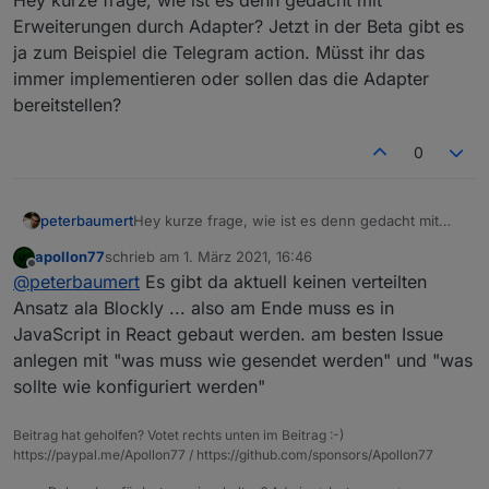
Erweiterungen durch Adapter? Jetzt in der Beta gibt es
ja zum Beispiel die Telegram action. Müsst ihr das
immer implementieren oder sollen das die Adapter
bereitstellen?
0
peterbaumert
Hey kurze frage, wie ist es denn gedacht mit
Erweiterungen durch Adapter? Jetzt in der Beta
apollon77
schrieb am
1. März 2021, 16:46
gibt es ja zum Beispiel die Telegram action.
zuletzt editiert von
Offline
@
peterbaumert
Es gibt da aktuell keinen verteilten
Müsst ihr das immer implementieren oder sollen
das die Adapter bereitstellen?
Ansatz ala Blockly ... also am Ende muss es in
JavaScript in React gebaut werden. am besten Issue
anlegen mit "was muss wie gesendet werden" und "was
sollte wie konfiguriert werden"
Beitrag hat geholfen? Votet rechts unten im Beitrag :-)
https://paypal.me/Apollon77 / https://github.com/sponsors/Apollon77