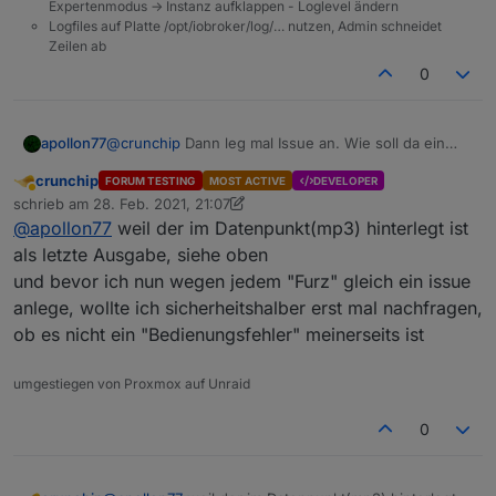
Expertenmodus -> Instanz aufklappen - Loglevel ändern
Logfiles auf Platte /opt/iobroker/log/… nutzen, Admin schneidet
Zeilen ab
0
apollon77
@
crunchip
Dann leg mal Issue an. Wie soll da ein
Wetterbericht kommen? ;-)
crunchip
FORUM TESTING
MOST ACTIVE
DEVELOPER
Abwesend
schrieb am
28. Feb. 2021, 21:07
zuletzt editiert von crunchip
@
apollon77
weil der im Datenpunkt(mp3) hinterlegt ist
als letzte Ausgabe, siehe oben
und bevor ich nun wegen jedem "Furz" gleich ein issue
anlege, wollte ich sicherheitshalber erst mal nachfragen,
ob es nicht ein "Bedienungsfehler" meinerseits ist
umgestiegen von Proxmox auf Unraid
0