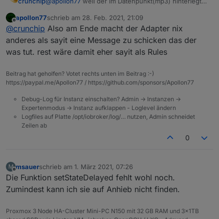
crunchip
@
apollon77
weil der im Datenpunkt(mp3) hinterlegt
ist als letzte Ausgabe, siehe oben
apollon77
schrieb am
28. Feb. 2021, 21:09
und bevor ich nun wegen jedem "Furz" gleich ein
zuletzt editiert von
Offline
@
crunchip
Also am Ende macht der Adapter nix
issue anlege, wollte ich sicherheitshalber erst mal
nachfragen, ob es nicht ein "Bedienungsfehler"
anderes als sayit eine Message zu schicken das der
meinerseits ist
was tut. rest wäre damit eher sayit als Rules
Beitrag hat geholfen? Votet rechts unten im Beitrag :-)
https://paypal.me/Apollon77 / https://github.com/sponsors/Apollon77
Debug-Log für Instanz einschalten? Admin -> Instanzen ->
Expertenmodus -> Instanz aufklappen - Loglevel ändern
Logfiles auf Platte /opt/iobroker/log/… nutzen, Admin schneidet
Zeilen ab
0
msauer
schrieb am
1. März 2021, 07:26
M
zuletzt editiert von
Offline
Die Funktion setStateDelayed fehlt wohl noch.
Zumindest kann ich sie auf Anhieb nicht finden.
Proxmox 3 Node HA-Cluster Mini-PC N150 mit 32 GB RAM und 3x1TB