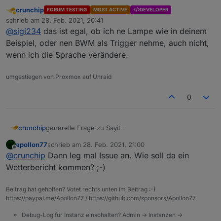
crunchip
FORUM TESTING
MOST ACTIVE
DEVELOPER
Abwesend
schrieb am
28. Feb. 2021, 20:41
zuletzt editiert von
@
sigi234
das ist egal, ob ich ne Lampe wie in deinem
Beispiel, oder nen BWM als Trigger nehme, auch nicht,
wenn ich die Sprache verändere.
umgestiegen von Proxmox auf Unraid
Denke es kommt auf den State an.
0
generelle Frage zu Sayit
crunchip
wie verwendet man denn das?
apollon77
schrieb am
28. Feb. 2021, 21:00
hab das einfach mal so hinterlegt, mit dem Text
zuletzt editiert von
Offline
@
crunchip
Dann leg mal Issue an. Wie soll da ein
"Bewegung erkannt"
Wetterbericht kommen? ;-)
Beitrag hat geholfen? Votet rechts unten im Beitrag :-)
https://paypal.me/Apollon77 / https://github.com/sponsors/Apollon77
als Sprachausgabe kommt aber mein Wetterbericht
Debug-Log für Instanz einschalten? Admin -> Instanzen ->