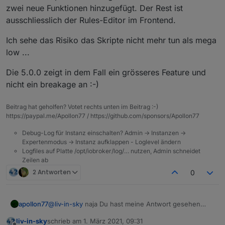
zwei neue Funktionen hinzugefügt. Der Rest ist
geholfen.
ausschliesslich der Rules-Editor im Frontend.
Wurde am Adapte neben den Rules noch viel
verändert?
Ich sehe das Risiko das Skripte nicht mehr tun als mega
low ...
Habe nur ein Produktivsystem. Würde mir die
Rules gerne mal anschauen und testen.
Die 5.0.0 zeigt in dem Fall ein grösseres Feature und
Aber nur, wenn (voraussichtlich) in anderen
Bereichen keine Fehler auftreten.
nicht ein breakage an :-)
Beitrag hat geholfen? Votet rechts unten im Beitrag :-)
https://paypal.me/Apollon77 / https://github.com/sponsors/Apollon77
Debug-Log für Instanz einschalten? Admin -> Instanzen ->
Expertenmodus -> Instanz aufklappen - Loglevel ändern
Logfiles auf Platte /opt/iobroker/log/… nutzen, Admin schneidet
Zeilen ab
2 Antworten
0
@
liv-in-sky
naja Du hast meine Antwort gesehen
apollon77
oder??
liv-in-sky
schrieb am
1. März 2021, 09:31
Aber gern nochmal zusammengefasst: