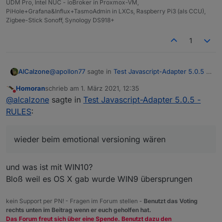
UDM Pro, Intel NUC - ioBroker in Proxmox-VM,
PiHole+Grafana&Influx+TasmoAdmin in LXCs, Raspberry Pi3 (als CCU),
Zigbee-Stick Sonoff, Synology DS918+
1
@
apollon77
sagte in
Test Javascript-Adapter 5.0.5 -
AlCalzone
RULES
:
Homoran
schrieb am
1. März 2021, 12:35
zuletzt editiert von
Nicht stören
Die 5.0.0 zeigt in dem Fall ein grösseres
@
alcalzone
sagte in
Test Javascript-Adapter 5.0.5 -
Feature und nicht ein breakage an
RULES
:
Womit wir mal wieder beim
emotional
versioning
wären und nicht
semantic
versioning :)
wieder beim emotional versioning wären
und was ist mit WIN10?
Bloß weil es OS X gab wurde WIN9 übersprungen
kein Support per PN! - Fragen im Forum stellen -
Benutzt das Voting
rechts unten im Beitrag wenn er euch geholfen hat.
Das Forum freut sich über eine Spende. Benutzt dazu den