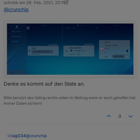
Online
schrieb am
28. Feb. 2021, 20:11
"Bewegung erkannt"
zuletzt editiert von sigi234
@
crunchip
als Sprachausgabe kommt aber mein Wetterbericht
Denke es kommt auf den State an.
Bitte benutzt das Voting rechts unten im Beitrag wenn er euch geholfen hat.
Immer Daten sichern!
0
@
crunchip
sigi234