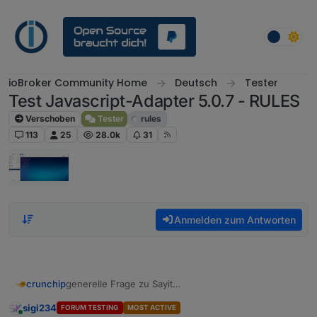
Weiter zum Inhalt
ioBroker Community Home
Deutsch
Tester
Test Javascript-Adapter 5.0.7 - RULES
Verschoben
Tester
rules
113
25
28.0k
31
Anmelden zum Antworten
generelle Frage zu Sayit
crunchip
wie verwendet man denn das?
sigi234
FORUM TESTING
MOST ACTIVE
hab das einfach mal so hinterlegt, mit dem Text