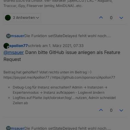
shared SSDs via Linstor. VM- iobroker ,OpenCCU / LXC - Adguard,
Traccar, iSpy, Fileserver (emby, MiniDLNA)...etc.
2 Antworten
0
msauer
Die Funktion setStateDelayed fehlt wohl noch.
M
Zumindest kann ich sie auf Anhieb nicht finden.
apollon77
schrieb am
1. März 2021, 07:33
zuletzt editiert von
Offline
@
msauer
Dann bitte GitHub issue anlegen als Feature
Request
Beitrag hat geholfen? Votet rechts unten im Beitrag :-)
https://paypal.me/Apollon77 / https://github.com/sponsors/Apollon77
Debug-Log für Instanz einschalten? Admin -> Instanzen ->
Expertenmodus -> Instanz aufklappen - Loglevel ändern
Logfiles auf Platte /opt/iobroker/log/… nutzen, Admin schneidet
Zeilen ab
0
msauer
Die Funktion setStateDelayed fehlt wohl noch.
M