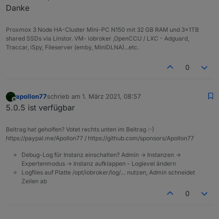
Danke
Proxmox 3 Node HA-Cluster Mini-PC N150 mit 32 GB RAM und 3x1TB
shared SSDs via Linstor. VM- iobroker ,OpenCCU / LXC - Adguard,
Traccar, iSpy, Fileserver (emby, MiniDLNA)...etc.
0
apollon77
schrieb am
1. März 2021, 08:57
zuletzt editiert von
Offline
5.0.5 ist verfügbar
Beitrag hat geholfen? Votet rechts unten im Beitrag :-)
https://paypal.me/Apollon77 / https://github.com/sponsors/Apollon77
Debug-Log für Instanz einschalten? Admin -> Instanzen ->
Expertenmodus -> Instanz aufklappen - Loglevel ändern
Logfiles auf Platte /opt/iobroker/log/… nutzen, Admin schneidet
Zeilen ab
0