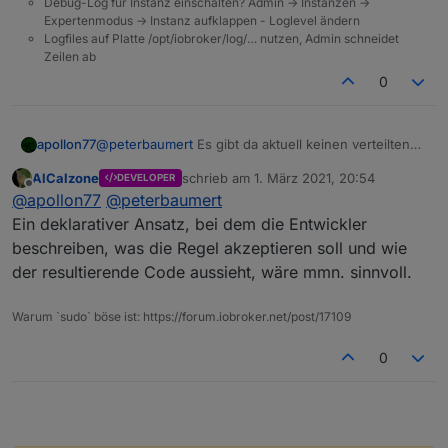
Debug-Log für Instanz einschalten? Admin -> Instanzen ->
Expertenmodus -> Instanz aufklappen - Loglevel ändern
Logfiles auf Platte /opt/iobroker/log/… nutzen, Admin schneidet
Zeilen ab
0
apollon77
@
peterbaumert
Es gibt da aktuell keinen verteilten
Ansatz ala Blockly ... also am Ende muss es in
AlCalzone
schrieb am
1. März 2021, 20:54
DEVELOPER
JavaScript in React gebaut werden. am besten Issue
zuletzt editiert von
Offline
@
apollon77
@
peterbaumert
anlegen mit "was muss wie gesendet werden" und
"was sollte wie konfiguriert werden"
Ein deklarativer Ansatz, bei dem die Entwickler
beschreiben, was die Regel akzeptieren soll und wie
der resultierende Code aussieht, wäre mmn. sinnvoll.
Warum `sudo` böse ist: https://forum.iobroker.net/post/17109
0