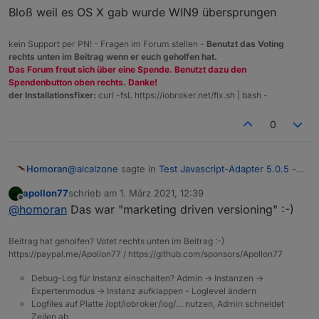
Bloß weil es OS X gab wurde WIN9 übersprungen
kein Support per PN! - Fragen im Forum stellen -
Benutzt das Voting
rechts unten im Beitrag wenn er euch geholfen hat.
Das Forum freut sich über eine Spende. Benutzt dazu den
Spendenbutton oben rechts. Danke!
der Installationsfixer:
curl -fsL https://iobroker.net/fix.sh | bash -
0
@
alcalzone
sagte in
Test Javascript-Adapter 5.0.5 -
Homoran
RULES
:
apollon77
schrieb am
1. März 2021, 12:39
zuletzt editiert von
Offline
wieder beim emotional versioning wären
@
homoran
Das war "marketing driven versioning" :-)
Beitrag hat geholfen? Votet rechts unten im Beitrag :-)
und was ist mit WIN10?
https://paypal.me/Apollon77 / https://github.com/sponsors/Apollon77
Bloß weil es OS X gab wurde WIN9 übersprungen
Debug-Log für Instanz einschalten? Admin -> Instanzen ->
Expertenmodus -> Instanz aufklappen - Loglevel ändern
Logfiles auf Platte /opt/iobroker/log/… nutzen, Admin schneidet
Zeilen ab