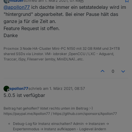
msauer
schrieb am
1. März 2021, 07:49
M
zuletzt editiert von msauer
3. Jan. 2021, 08:50
Offline
@
apollon77
ich dachte immer ein setstatedelay wird im
"hintergrund" abgearbeitet. Bei einer Pause hält das
ganze ja für die Zeit an.
Feature Request ist offen.
Danke
Proxmox 3 Node HA-Cluster Mini-PC N150 mit 32 GB RAM und 3x1TB
shared SSDs via Linstor. VM- iobroker ,OpenCCU / LXC - Adguard,
Traccar, iSpy, Fileserver (emby, MiniDLNA)...etc.
0
apollon77
schrieb am
1. März 2021, 08:57
zuletzt editiert von
Offline
5.0.5 ist verfügbar
Beitrag hat geholfen? Votet rechts unten im Beitrag :-)
https://paypal.me/Apollon77 / https://github.com/sponsors/Apollon77
Debug-Log für Instanz einschalten? Admin -> Instanzen ->
Expertenmodus -> Instanz aufklappen - Loglevel ändern