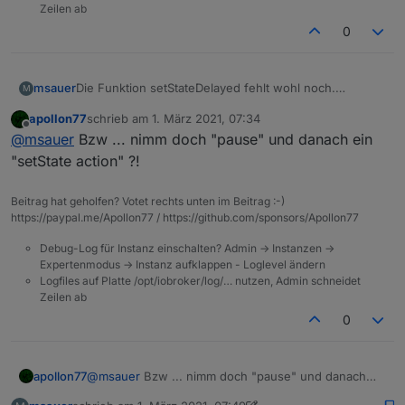
Zeilen ab
0
msauer
Die Funktion setStateDelayed fehlt wohl noch.
M
Zumindest kann ich sie auf Anhieb nicht finden.
apollon77
schrieb am
1. März 2021, 07:34
zuletzt editiert von
Offline
@
msauer
Bzw ... nimm doch "pause" und danach ein
"setState action" ?!
Beitrag hat geholfen? Votet rechts unten im Beitrag :-)
https://paypal.me/Apollon77 / https://github.com/sponsors/Apollon77
Debug-Log für Instanz einschalten? Admin -> Instanzen ->
Expertenmodus -> Instanz aufklappen - Loglevel ändern
Logfiles auf Platte /opt/iobroker/log/… nutzen, Admin schneidet
Zeilen ab
0
apollon77
@
msauer
Bzw ... nimm doch "pause" und danach
ein "setState action" ?!