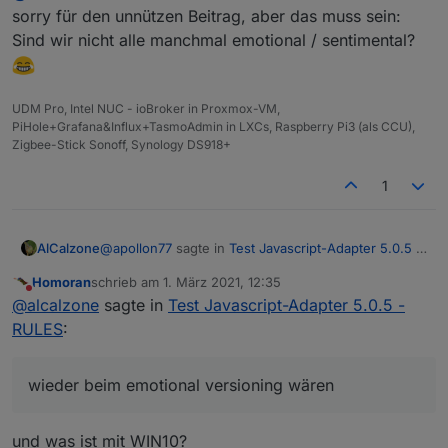
Feature und nicht ein breakage an
sorry für den unnützen Beitrag, aber das muss sein:
Womit wir mal wieder beim
emotional
versioning
Sind wir nicht alle manchmal emotional / sentimental?
wären und nicht
semantic
versioning :)
UDM Pro, Intel NUC - ioBroker in Proxmox-VM,
PiHole+Grafana&Influx+TasmoAdmin in LXCs, Raspberry Pi3 (als CCU),
Zigbee-Stick Sonoff, Synology DS918+
1
@
apollon77
sagte in
Test Javascript-Adapter 5.0.5 -
AlCalzone
RULES
:
Homoran
schrieb am
1. März 2021, 12:35
zuletzt editiert von
Nicht stören
Die 5.0.0 zeigt in dem Fall ein grösseres
@
alcalzone
sagte in
Test Javascript-Adapter 5.0.5 -
Feature und nicht ein breakage an
RULES
:
Womit wir mal wieder beim
emotional
versioning
wären und nicht
semantic
versioning :)
wieder beim emotional versioning wären
und was ist mit WIN10?