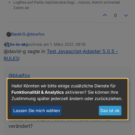
Logfiles auf Platte /opt/iobroker/log/… nutzen, Admin schneidet
Zeilen ab
0
@
bluefox
David G.
liv-in-sky
schrieb am
1. März 2021, 09:10
Hey,
zuletzt editiert von
Offline
@david-g sagte in
Test Javascript-Adapter 5.0.5 -
die Rules sehen cool aus.
RULES
:
Hätten mir in den Anfangszeiten bestimmt geholfen.
Wurde am Adapte neben den Rules noch viel
verändert?
@
bluefox
Habe nur ein Produktivsystem. Würde mir die Rules
Hallo! Könnten wir bitte einige zusätzliche Dienste für
gerne mal anschauen und testen.
Hey,
Funktionalität & Analytics
aktivieren? Sie können Ihre
Aber nur, wenn (voraussichtlich) in anderen
Bereichen keine Fehler auftreten.
Zustimmung später jederzeit ändern oder zurückziehen.
die Rules sehen cool aus.
Hätten mir in den Anfangszeiten bestimmt geholfen.
Lassen Sie mich wählen
Das ist ok
Wurde am Adapte neben den Rules noch viel
verändert?