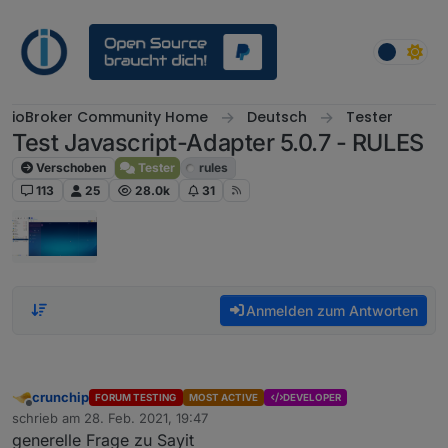
Weiter zum Inhalt
ioBroker Community Home
Deutsch
Tester
Test Javascript-Adapter 5.0.7 - RULES
Verschoben
Tester
rules
113
25
28.0k
31
Anmelden zum Antworten
crunchip
FORUM TESTING
MOST ACTIVE
DEVELOPER
Offline
schrieb am
28. Feb. 2021, 19:47
zuletzt editiert von
generelle Frage zu Sayit