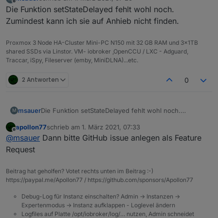
zuletzt editiert von
Offline
Die Funktion setStateDelayed fehlt wohl noch.
Zumindest kann ich sie auf Anhieb nicht finden.
Proxmox 3 Node HA-Cluster Mini-PC N150 mit 32 GB RAM und 3x1TB
shared SSDs via Linstor. VM- iobroker ,OpenCCU / LXC - Adguard,
Traccar, iSpy, Fileserver (emby, MiniDLNA)...etc.
2 Antworten
0
msauer
Die Funktion setStateDelayed fehlt wohl noch.
M
Zumindest kann ich sie auf Anhieb nicht finden.
apollon77
schrieb am
1. März 2021, 07:33
zuletzt editiert von
Offline
@
msauer
Dann bitte GitHub issue anlegen als Feature
Request
Beitrag hat geholfen? Votet rechts unten im Beitrag :-)
https://paypal.me/Apollon77 / https://github.com/sponsors/Apollon77
Debug-Log für Instanz einschalten? Admin -> Instanzen ->
Expertenmodus -> Instanz aufklappen - Loglevel ändern
Logfiles auf Platte /opt/iobroker/log/… nutzen, Admin schneidet