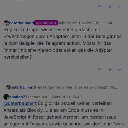
0
peterbaumert
schrieb am
1. März 2021, 16:24
DEVELOPER
zuletzt editiert von
Offline
Hey kurze frage, wie ist es denn gedacht mit
Erweiterungen durch Adapter? Jetzt in der Beta gibt es
ja zum Beispiel die Telegram action. Müsst ihr das
immer implementieren oder sollen das die Adapter
bereitstellen?
0
peterbaumert
Hey kurze frage, wie ist es denn gedacht mit
Erweiterungen durch Adapter? Jetzt in der Beta
apollon77
schrieb am
1. März 2021, 16:46
gibt es ja zum Beispiel die Telegram action.
zuletzt editiert von
Offline
@
peterbaumert
Es gibt da aktuell keinen verteilten
Müsst ihr das immer implementieren oder sollen
das die Adapter bereitstellen?
Ansatz ala Blockly ... also am Ende muss es in
JavaScript in React gebaut werden. am besten Issue
anlegen mit "was muss wie gesendet werden" und "was