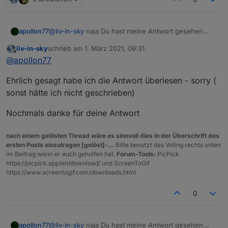
@
liv-in-sky
naja Du hast meine Antwort gesehen
apollon77
oder??
liv-in-sky
schrieb am
1. März 2021, 09:31
Aber gern nochmal zusammengefasst:
zuletzt editiert von
Offline
@
apollon77
Auf der "Skript-Ausfühhrungsseite" wurden am
Ehrlich gesagt habe ich die Antwort überlesen - sorry (
ende nur zwei neue Funktionen hinzugefügt. Der
Rest ist ausschliesslich der Rules-Editor im Frontend.
Ich sehe das Risiko das Skripte nicht mehr tun als
sonst hätte ich nicht geschrieben)
mega low ...
Die 5.0.0 zeigt in dem Fall ein grösseres Feature und
Nochmals danke für deine Antwort
nicht ein breakage an :-)
nach einem gelösten Thread wäre es sinnvoll dies in der Überschrift des
ersten Posts einzutragen [gelöst]-...
Bitte benutzt das Voting rechts unten
im Beitrag wenn er euch geholfen hat.
Forum-Tools:
PicPick
https://picpick.app/en/download/ und ScreenToGif
https://www.screentogif.com/downloads.html
0
@
liv-in-sky
naja Du hast meine Antwort gesehen
apollon77