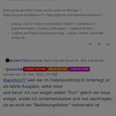
Beitrag hat geholfen? Votet rechts unten im Beitrag :-)
https://paypal.me/Apollon77 / https://github.com/sponsors/Apollon77
als Sprachausgabe kommt aber mein Wetterbericht
Debug-Log für Instanz einschalten? Admin -> Instanzen ->
Expertenmodus -> Instanz aufklappen - Loglevel ändern
Logfiles auf Platte /opt/iobroker/log/… nutzen, Admin schneidet
Zeilen ab
0
apollon77
@
crunchip
Dann leg mal Issue an. Wie soll da ein
Wetterbericht kommen? ;-)
crunchip
FORUM TESTING
MOST ACTIVE
DEVELOPER
Offline
schrieb am
28. Feb. 2021, 21:07
zuletzt editiert von crunchip
@
apollon77
weil der im Datenpunkt(mp3) hinterlegt ist
als letzte Ausgabe, siehe oben
und bevor ich nun wegen jedem "Furz" gleich ein issue
anlege, wollte ich sicherheitshalber erst mal nachfragen,
ob es nicht ein "Bedienungsfehler" meinerseits ist