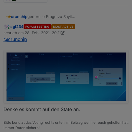
generelle Frage zu Sayit
crunchip
wie verwendet man denn das?
sigi234
FORUM TESTING
MOST ACTIVE
hab das einfach mal so hinterlegt, mit dem Text
Online
schrieb am
28. Feb. 2021, 20:11
"Bewegung erkannt"
zuletzt editiert von sigi234
@
crunchip
als Sprachausgabe kommt aber mein Wetterbericht
Denke es kommt auf den State an.
Bitte benutzt das Voting rechts unten im Beitrag wenn er euch geholfen hat.
Immer Daten sichern!