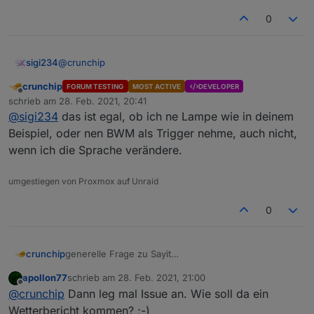
0
@
crunchip
sigi234
crunchip
FORUM TESTING
MOST ACTIVE
DEVELOPER
Offline
schrieb am
28. Feb. 2021, 20:41
zuletzt editiert von
@
sigi234
das ist egal, ob ich ne Lampe wie in deinem
Beispiel, oder nen BWM als Trigger nehme, auch nicht,
wenn ich die Sprache verändere.
umgestiegen von Proxmox auf Unraid
Denke es kommt auf den State an.
0
generelle Frage zu Sayit
crunchip
wie verwendet man denn das?
apollon77
schrieb am
28. Feb. 2021, 21:00
hab das einfach mal so hinterlegt, mit dem Text
zuletzt editiert von
Offline
@
crunchip
Dann leg mal Issue an. Wie soll da ein
"Bewegung erkannt"
Wetterbericht kommen? ;-)