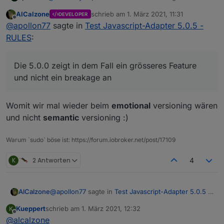
oder??
AlCalzone
schrieb am
1. März 2021, 11:31
DEVELOPER
Aber gern nochmal zusammengefasst:
zuletzt editiert von
Offline
@
apollon77
sagte in
Test Javascript-Adapter 5.0.5 -
Auf der "Skript-Ausfühhrungsseite" wurden am
RULES
:
ende nur zwei neue Funktionen hinzugefügt. Der
Rest ist ausschliesslich der Rules-Editor im Frontend.
Ich sehe das Risiko das Skripte nicht mehr tun als
mega low ...
Die 5.0.0 zeigt in dem Fall ein grösseres Feature
Die 5.0.0 zeigt in dem Fall ein grösseres Feature und
und nicht ein breakage an
nicht ein breakage an :-)
Womit wir mal wieder beim
emotional
versioning wären
und nicht
semantic
versioning :)
Warum `sudo` böse ist: https://forum.iobroker.net/post/17109
K
2 Antworten
4
@
apollon77
sagte in
Test Javascript-Adapter 5.0.5 -
AlCalzone
RULES
:
Kueppert
schrieb am
1. März 2021, 12:32
K
zuletzt editiert von
Offline
@
alcalzone
Die 5.0.0 zeigt in dem Fall ein grösseres