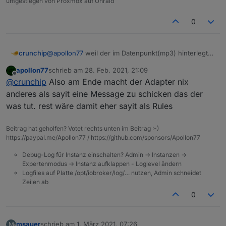
umgestiegen von Proxmox auf Unraid
0
crunchip
@
apollon77
weil der im Datenpunkt(mp3) hinterlegt
ist als letzte Ausgabe, siehe oben
apollon77
schrieb am
28. Feb. 2021, 21:09
und bevor ich nun wegen jedem "Furz" gleich ein
zuletzt editiert von
Offline
@
crunchip
Also am Ende macht der Adapter nix
issue anlege, wollte ich sicherheitshalber erst mal
nachfragen, ob es nicht ein "Bedienungsfehler"
anderes als sayit eine Message zu schicken das der
meinerseits ist
was tut. rest wäre damit eher sayit als Rules
Beitrag hat geholfen? Votet rechts unten im Beitrag :-)
https://paypal.me/Apollon77 / https://github.com/sponsors/Apollon77
Debug-Log für Instanz einschalten? Admin -> Instanzen ->
Expertenmodus -> Instanz aufklappen - Loglevel ändern
Logfiles auf Platte /opt/iobroker/log/… nutzen, Admin schneidet
Zeilen ab
0
msauer
schrieb am
1. März 2021, 07:26
M