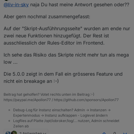
zuletzt editiert von
Offline
@
bluefox
@
liv-in-sky
naja Du hast meine Antwort gesehen oder??
@
apollon77
Hey,
Aber gern nochmal zusammengefasst:
möchte mich dieser frage anschliessen - ist wohl nur
die Rules sehen cool aus.
für testsysteme gedacht, da großer versionssprung ?
Auf der "Skript-Ausfühhrungsseite" wurden am ende nur
Hätten mir in den Anfangszeiten bestimmt
zwei neue Funktionen hinzugefügt. Der Rest ist
geholfen.
ausschliesslich der Rules-Editor im Frontend.
Wurde am Adapte neben den Rules noch viel
verändert?
Ich sehe das Risiko das Skripte nicht mehr tun als mega
low ...
Habe nur ein Produktivsystem. Würde mir die
Rules gerne mal anschauen und testen.
Die 5.0.0 zeigt in dem Fall ein grösseres Feature und
Aber nur, wenn (voraussichtlich) in anderen
Bereichen keine Fehler auftreten.
nicht ein breakage an :-)
Beitrag hat geholfen? Votet rechts unten im Beitrag :-)
https://paypal.me/Apollon77 / https://github.com/sponsors/Apollon77
Debug-Log für Instanz einschalten? Admin -> Instanzen ->
Expertenmodus -> Instanz aufklappen - Loglevel ändern
Logfiles auf Platte /opt/iobroker/log/… nutzen, Admin schneidet
Zeilen ab
2 Antworten
0