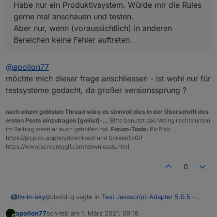
Habe nur ein Produktivsystem. Würde mir die Rules
gerne mal anschauen und testen.
Aber nur, wenn (voraussichtlich) in anderen
Bereichen keine Fehler auftreten.
@
apollon77
möchte mich dieser frage anschliessen - ist wohl nur für
testsysteme gedacht, da großer versionssprung ?
nach einem gelösten Thread wäre es sinnvoll dies in der Überschrift des
ersten Posts einzutragen [gelöst]-...
Bitte benutzt das Voting rechts unten
im Beitrag wenn er euch geholfen hat.
Forum-Tools:
PicPick
https://picpick.app/en/download/ und ScreenToGif
https://www.screentogif.com/downloads.html
0
@david-g sagte in
Test Javascript-Adapter 5.0.5 -
liv-in-sky
RULES
:
apollon77
schrieb am
1. März 2021, 09:18