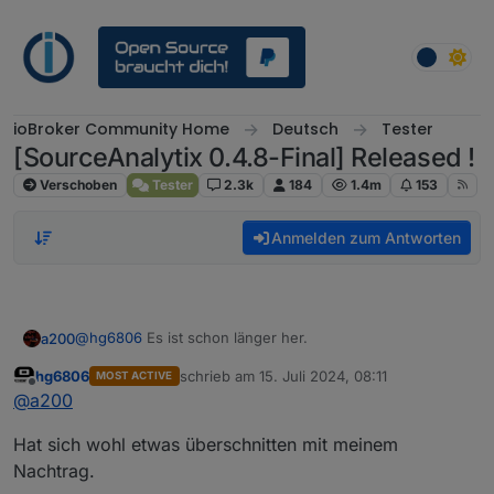
Weiter zum Inhalt
ioBroker Community Home
Deutsch
Tester
[SourceAnalytix 0.4.8-Final] Released !
Verschoben
Tester
2.3k
184
1.4m
153
Anmelden zum Antworten
@
hg6806
Es ist schon länger her.
a200
hg6806
schrieb am
15. Juli 2024, 08:11
MOST ACTIVE
Hast du deinen neuen Datenpunkt:
zuletzt editiert von
Offline
@
a200
sourceanalytix.0.userdata__0__Strom........2023
angelegt?
Hat sich wohl etwas überschnitten mit meinem
Hast du Sourceanalytix-Adapter davor gestoppt?
Nachtrag.