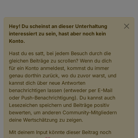
Aber sobald in den Logs dieser Fehler kommt wird er
verdoppelt:
sourceanalytix.0

Hey! Du scheinst an dieser Unterhaltung
Kann mir hier einer einen Tip geben?
interessiert zu sein, hast aber noch kein
Ich hab dieses Problem auch bei anderen Objekten
immer wieder mal.
Danke im Voraus.
Konto.
Hast du es satt, bei jedem Besuch durch die
gleichen Beiträge zu scrollen? Wenn du dich
für ein Konto anmeldest, kommst du immer
genau dorthin zurück, wo du zuvor warst, und
kannst dich über neue Antworten
benachrichtigen lassen (entweder per E-Mail
oder Push-Benachrichtigung). Du kannst auch
Lesezeichen speichern und Beiträge positiv
bewerten, um anderen Community-Mitgliedern
deine Wertschätzung zu zeigen.
Mit deinem Input könnte dieser Beitrag noch