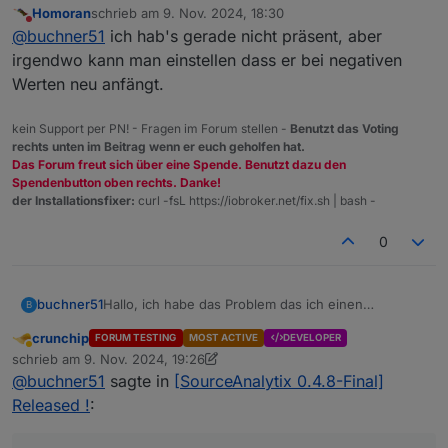
Homoran
schrieb am
9. Nov. 2024, 18:30
verliert. Dann kommt ein fehler im Log wenn ich es
zuletzt editiert von
Nicht stören
@
buchner51
ich hab's gerade nicht präsent, aber
wieder einstelle dauert es nicht lange dann sind die
werte wieder weg. Kennt das jemand?
irgendwo kann man einstellen dass er bei negativen
Werten neu anfängt.
kein Support per PN! - Fragen im Forum stellen -
Benutzt das Voting
rechts unten im Beitrag wenn er euch geholfen hat.
Das Forum freut sich über eine Spende. Benutzt dazu den
Spendenbutton oben rechts. Danke!
der Installationsfixer:
curl -fsL https://iobroker.net/fix.sh | bash -
0
buchner51
Hallo, ich habe das Problem das ich einen
B
Wasserwert die Definition m³ und Wasser ständig
crunchip
FORUM TESTING
MOST ACTIVE
DEVELOPER
verliert. Dann kommt ein fehler im Log wenn ich es
Abwesend
schrieb am
9. Nov. 2024, 19:26
wieder einstelle dauert es nicht lange dann sind die
zuletzt editiert von crunchip
11. Sept. 2024, 20:28
@
buchner51
sagte in
[SourceAnalytix 0.4.8-Final]
werte wieder weg. Kennt das jemand?
Released !
: