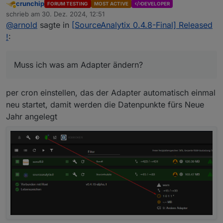
crunchip
FORUM TESTING
MOST ACTIVE
DEVELOPER
anpassen)
Abwesend
schrieb am
30. Dez. 2024, 12:51
zuletzt editiert von
@
arnold
sagte in
[SourceAnalytix 0.4.8-Final] Released
!
:
Muss ich was am Adapter ändern?
per cron einstellen, das der Adapter automatisch einmal
neu startet, damit werden die Datenpunkte fürs Neue
Jahr angelegt