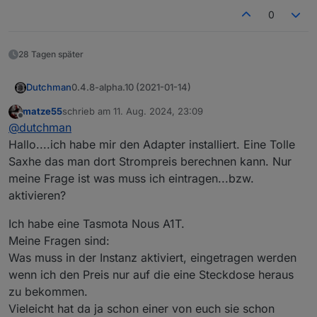
0
28 Tagen später
0.4.8-alpha.10 (2021-01-14)
Dutchman
(Dutchman) Bugfix : Avoid loop if init value is
matze55
schrieb am
11. Aug. 2024, 23:09
zuletzt editiert von
set and > reading
Offline
@
dutchman
(Dutchman) Bugfix : Throw error if value is
Hallo....ich habe mir den Adapter installiert. Eine Tolle
NULL for troubleshooting instead of handling
Saxhe das man dort Strompreis berechnen kann. Nur
incorrect calculation
meine Frage ist was muss ich eintragen...bzw.
aktivieren?
Ich habe eine Tasmota Nous A1T.
Meine Fragen sind:
Was muss in der Instanz aktiviert, eingetragen werden
wenn ich den Preis nur auf die eine Steckdose heraus
zu bekommen.
Vieleicht hat da ja schon einer von euch sie schon