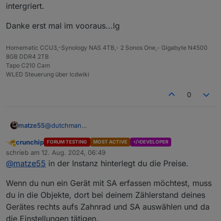
intergriert.
Danke erst mal im vooraus...lg
Homematic CCU3,-Synology NAS 4TB,- 2 Sonos One,- Gigabyte N4500
8GB DDR4 2TB
Tapo C210 Cam
WLED Steuerung über lcdwiki
0
@
dutchman
matze55
Hallo....ich habe mir den Adapter installiert. Eine Tolle
crunchip
FORUM TESTING
MOST ACTIVE
DEVELOPER
Saxhe das man dort Strompreis berechnen kann. Nur
Ich habe eine Tasmota Nous A1T.
Abwesend
schrieb am
12. Aug. 2024, 06:49
meine Frage ist was muss ich eintragen...bzw.
Meine Fragen sind:
zuletzt editiert von
@
matze55
in der Instanz hinterlegt du die Preise.
aktivieren?
Was muss in der Instanz aktiviert, eingetragen
Danke erst mal im vooraus...lg
werden wenn ich den Preis nur auf die eine
Steckdose heraus zu bekommen.
Wenn du nun ein Gerät mit SA erfassen möchtest, muss
Vieleicht hat da ja schon einer von euch sie schon
du in die Objekte, dort bei deinem Zählerstand deines
intergriert.
Gerätes rechts aufs Zahnrad und SA auswählen und da
die Einstellungen tätigen.