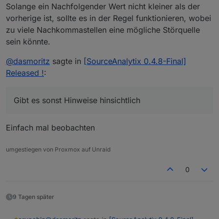
Auf diesem Datenpunkt ist dann SA aktiviert.
Danke,
Solange ein Nachfolgender Wert nicht kleiner als der
Moritz
vorherige ist, sollte es in der Regel funktionieren, wobei
zu viele Nachkommastellen eine mögliche Störquelle
sein könnte.
@
dasmoritz
sagte in
[SourceAnalytix 0.4.8-Final]
Released !
:
Gibt es sonst Hinweise hinsichtlich
Einfach mal beobachten
umgestiegen von Proxmox auf Unraid
0
9 Tagen später