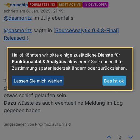
crunchip
FORUM TESTING
MOST ACTIVE
DEVELOPER
Abwesend
schrieb am
6. Jan. 2025, 21:49
zuletzt editiert von
@
dasmoritz
im July ebenfalls
@
dasmoritz
sagte in
[SourceAnalytix 0.4.8-Final]
Released !
:
Hallo! Könnten wir bitte einige zusätzliche Dienste für
woran das liegen kann oder wie ich das prüfen
Funktionalität & Analytics
aktivieren? Sie können Ihre
kann woran das liegt?
Zustimmung später jederzeit ändern oder zurückziehen.
aus dem Stehgreif schwierig, da müsste ja
Lassen Sie mich wählen
Das ist ok
diesbezüglich an einem/mehreren einzelnen Tagen
etwas schief gelaufen sein.
Dazu wüsste es auch eventuell ne Meldung im Log
gegeben haben.
umgestiegen von Proxmox auf Unraid
0