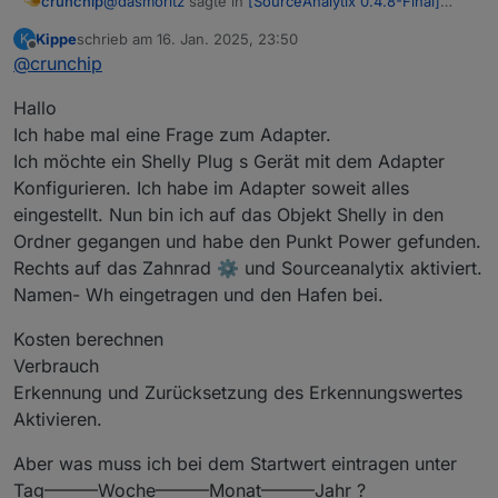
@
dasmoritz
sagte in
[SourceAnalytix 0.4.8-Final]
crunchip
Released !
:
Kippe
schrieb am
16. Jan. 2025, 23:50
K
zuletzt editiert von
Offline
@
crunchip
Da kommen gelegentlich auch mal Werte mit
vielen Nachkommastellen.
Solange ein Nachfolgender Wert nicht kleiner als der
Hallo
vorherige ist, sollte es in der Regel funktionieren,
Ich habe mal eine Frage zum Adapter.
wobei zu viele Nachkommastellen eine mögliche
@
dasmoritz
sagte in
[SourceAnalytix 0.4.8-Final]
Ich möchte ein Shelly Plug s Gerät mit dem Adapter
Störquelle sein könnte.
Released !
:
Konfigurieren. Ich habe im Adapter soweit alles
Gibt es sonst Hinweise hinsichtlich
eingestellt. Nun bin ich auf das Objekt Shelly in den
Ordner gegangen und habe den Punkt Power gefunden.
Einfach mal beobachten
Rechts auf das Zahnrad ⚙️ und Sourceanalytix aktiviert.
Namen- Wh eingetragen und den Hafen bei.
Kosten berechnen
Verbrauch
Erkennung und Zurücksetzung des Erkennungswertes
Aktivieren.
Aber was muss ich bei dem Startwert eintragen unter
Tag———Woche———Monat———Jahr ?