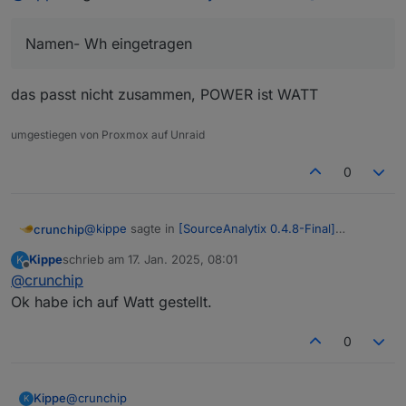
Namen- Wh eingetragen
das passt nicht zusammen, POWER ist WATT
umgestiegen von Proxmox auf Unraid
0
@
kippe
sagte in
[SourceAnalytix 0.4.8-Final]
crunchip
Released !
:
Kippe
schrieb am
17. Jan. 2025, 08:01
K
zuletzt editiert von
Offline
@
crunchip
den Punkt Power gefunden
Ok habe ich auf Watt gestellt.
@
kippe
sagte in
[SourceAnalytix 0.4.8-Final]
0
Released !
:
Namen- Wh eingetragen
@
crunchip
Kippe
K