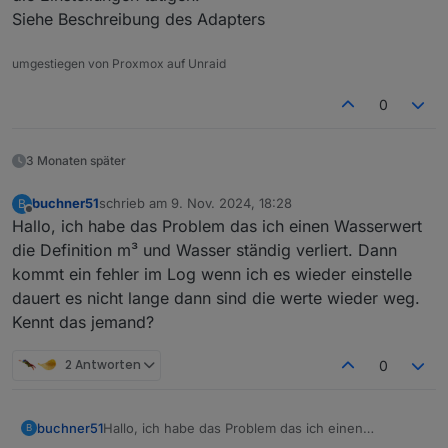
Siehe Beschreibung des Adapters
umgestiegen von Proxmox auf Unraid
0
3 Monaten später
buchner51
schrieb am
9. Nov. 2024, 18:28
B
zuletzt editiert von
Offline
Hallo, ich habe das Problem das ich einen Wasserwert
die Definition m³ und Wasser ständig verliert. Dann
kommt ein fehler im Log wenn ich es wieder einstelle
dauert es nicht lange dann sind die werte wieder weg.
Kennt das jemand?
2 Antworten
0
buchner51
Hallo, ich habe das Problem das ich einen
B
Wasserwert die Definition m³ und Wasser ständig