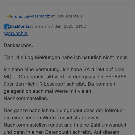
@
dasmoritz
im July ebenfalls
crunchip
DasMoritz
schrieb am
7. Jan. 2025, 21:02
D
@
dasmoritz
sagte in
[SourceAnalytix 0.4.8-Final]
zuletzt editiert von
Offline
@
crunchip
Released !
:
woran das liegen kann oder wie ich das prüfen
Dankeschön.
kann woran das liegt?
aus dem Stehgreif schwierig, da müsste ja
Tjah, die Log Meldungen habe ich natürlich nicht mehr.
diesbezüglich an einem/mehreren einzelnen Tagen
etwas schief gelaufen sein.
Ich habe eine Vermutung: Ich habe SA direkt auf dem
Dazu wüsste es auch eventuell ne Meldung im Log
MQTT Datenpunkt aktiviert, in den quasi der ESP8266
gegeben haben.
über den Hichi IR Lesekopf schreibt. Da kommen
gelegentlich auch mal Werte mit vielen
Nachkommastellen.
Das ganze habe ich nun umgebaut dass der ioBroker
die eingehenden Werte zunächst auf zwei
Nachkommastellen rundet und in eine Zahl umwandelt
und dann in einen Datenpunkt schreibt. Auf diesem