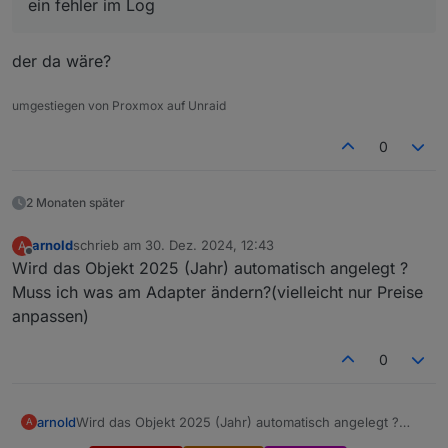
ein fehler im Log
der da wäre?
umgestiegen von Proxmox auf Unraid
0
2 Monaten später
arnold
schrieb am
30. Dez. 2024, 12:43
A
zuletzt editiert von
Offline
Wird das Objekt 2025 (Jahr) automatisch angelegt ?
Muss ich was am Adapter ändern?(vielleicht nur Preise
anpassen)
0
arnold
Wird das Objekt 2025 (Jahr) automatisch angelegt ?
A
Muss ich was am Adapter ändern?(vielleicht nur Preise