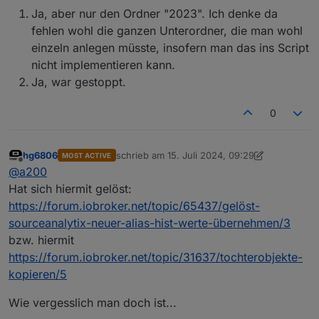
Ja, aber nur den Ordner "2023". Ich denke da
fehlen wohl die ganzen Unterordner, die man wohl
einzeln anlegen müsste, insofern man das ins Script
nicht implementieren kann.
Ja, war gestoppt.
0
hg6806
schrieb am
15. Juli 2024, 09:29
MOST ACTIVE
zuletzt editiert von hg6806
Offline
@
a200
Hat sich hiermit gelöst:
https://forum.iobroker.net/topic/65437/gelöst-
sourceanalytix-neuer-alias-hist-werte-übernehmen/3
bzw. hiermit
https://forum.iobroker.net/topic/31637/tochterobjekte-
kopieren/5
Wie vergesslich man doch ist...