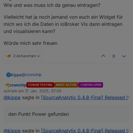
Wie und was muss ich da genau eintragen?
Vielleicht hat ja noch jemand von euch ein Widget für
mich wo ich die Daten in ioBroker Vis dann eintragen
und visualisieren kann?
Würde mich sehr freuen
2 Antworten
0
@
crunchip
Kippe
K
crunchip
FORUM TESTING
MOST ACTIVE
DEVELOPER
Hallo
Abwesend
schrieb am
17. Jan. 2025, 07:05
Ich habe mal eine Frage zum Adapter.
zuletzt editiert von
@
kippe
sagte in
[SourceAnalytix 0.4.8-Final] Released !
:
Ich möchte ein Shelly Plug s Gerät mit dem Adapter
Kosten berechnen
Konfigurieren. Ich habe im Adapter soweit alles
Verbrauch
eingestellt. Nun bin ich auf das Objekt Shelly in den
Erkennung und Zurücksetzung des Erkennungswertes
Aber was muss ich bei dem Startwert eintragen unter
den Punkt Power gefunden
Ordner gegangen und habe den Punkt Power gefunden.
Aktivieren.
Tag———Woche———Monat———Jahr ?
Rechts auf das Zahnrad ⚙️ und Sourceanalytix aktiviert.
Wie und was muss ich da genau eintragen?
Vielleicht hat ja noch jemand von euch ein Widget für
Namen- Wh eingetragen und den Hafen bei.
mich wo ich die Daten in ioBroker Vis dann eintragen
@
kippe
sagte in
[SourceAnalytix 0.4.8-Final] Released !
:
und visualisieren kann?
Würde mich sehr freuen