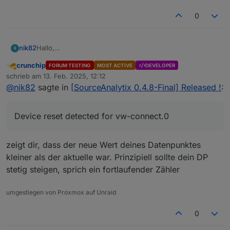
0
Hallo,
nik82
ich hab immer wieder ein Problem das sich mein
crunchip
FORUM TESTING
MOST ACTIVE
DEVELOPER
"Cumulative" Wert verdoppelt.
cumulativeReading ist bei 21438:
Abwesend
schrieb am
13. Feb. 2025, 12:12
Das passiert momentan immer öfters, heute zweimal bei
zuletzt editiert von
@
nik82
sagte in
[SourceAnalytix 0.4.8-Final] Released !
:
diesem Objekt:
Der echte original Wert ist aber bei 10724:
In der Konfiguration ist aber extra das Feld
Device reset detected for vw-connect.0
"Zurücksetzung" deaktiviert:
zeigt dir, dass der neue Wert deines Datenpunktes
kleiner als der aktuelle war. Prinzipiell sollte dein DP
stetig steigen, sprich ein fortlaufender Zähler
umgestiegen von Proxmox auf Unraid
0