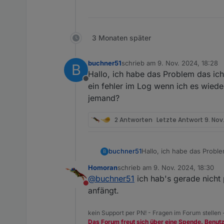
3 Monaten später
buchner51
schrieb am
9. Nov. 2024, 18:28
B
zuletzt editiert von
Hallo, ich habe das Problem das ic
Offline
ein fehler im Log wenn ich es wiede
jemand?
2 Antworten
Letzte Antwort
9. Nov
buchner51
Hallo, ich habe das Probl
B
fehler im Log wenn ich es
Homoran
schrieb am
9. Nov. 2024, 18:30
zuletzt editiert von
@
buchner51
ich hab's gerade nicht 
Nicht stören
anfängt.
kein Support per PN! - Fragen im Forum stellen
Das Forum freut sich über eine Spende. Benut