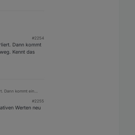
#2254
rliert. Dann kommt
r weg. Kennt das
rt. Dann kommt ein
. Kennt das jemand?
#2255
gativen Werten neu