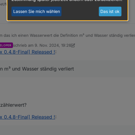
et/fix.sh | bash -
Lassen Sie mich wählen
Das ist ok
em das ich einen Wasserwert die Definition m³ und Wasser ständig verlie
 wieder einstelle dauert es nicht lange dann sind die werte wieder weg
schrieb am
9. Nov. 2024, 19:26
ELOPER
zuletzt editiert von crunchip
11. Sept. 2024, 20:28
x 0.4.8-Final] Released !
:
on m³ und Wasser ständig verliert
tzählerwert?
x 0.4.8-Final] Released !
: