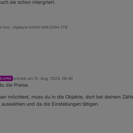
uch sie schon intergriert.
s One,- Gigabyte N4500 8GB DDR4 2TB
apter installiert. Eine Tolle Saxhe das man dort Strompreis berechnen k
schrieb am
12. Aug. 2024, 06:49
ELOPER
.bzw. aktivieren?
 A1T.
zuletzt editiert von
du die Preise.
iviert, eingetragen werden wenn ich den Preis nur auf die eine Steckdo
lg
sen möchtest, muss du in die Objekte, dort bei deinem Zähl
er von euch sie schon intergriert.
auswählen und da die Einstellungen tätigen.