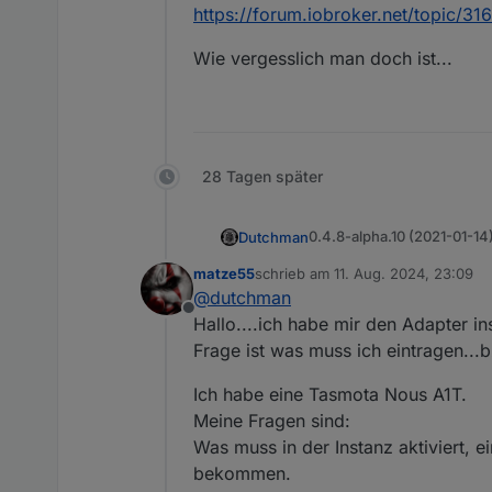
https://forum.iobroker.net/topic/31
Wie vergesslich man doch ist...
28 Tagen später
0.4.8-alpha.10 (2021-01-14
Dutchman
(Dutchman) Bugfix : Av
matze55
schrieb am
11. Aug. 2024, 23:09
zuletzt editiert von
(Dutchman) Bugfix : T
@
dutchman
Offline
Hallo....ich habe mir den Adapter i
Frage ist was muss ich eintragen...b
Ich habe eine Tasmota Nous A1T.
Meine Fragen sind:
Was muss in der Instanz aktiviert, 
bekommen.