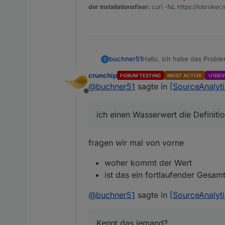
der Installationsfixer:
curl -fsL https://iobroker.n
buchner51
Hallo, ich habe das Probl
B
fehler im Log wenn ich es
crunchip
FORUM TESTING
MOST ACTIVE
DEV
@
buchner51
sagte in
[SourceAnalyti
Offline
ich einen Wasserwert die Definiti
fragen wir mal von vorne
woher kommt der Wert
ist das ein fortlaufender Gesam
@
buchner51
sagte in
[SourceAnalyti
Kennt das jemand?