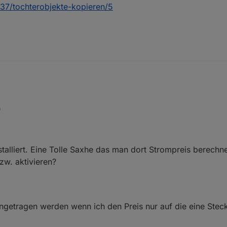
637/tochterobjekte-kopieren/5
)
oid loop if init value is set and > reading
hrow error if value is NULL for troubleshooting instead of handling incor
nstalliert. Eine Tolle Saxhe das man dort Strompreis berech
zw. aktivieren?
eingetragen werden wenn ich den Preis nur auf die eine Ste