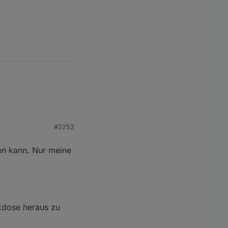
#2252
rect calculation
nen kann. Nur meine
ckdose heraus zu