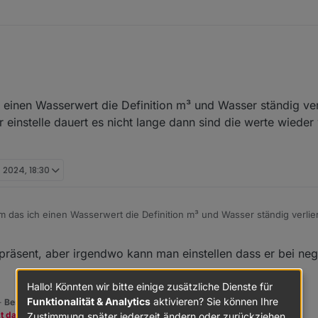
h einen Wasserwert die Definition m³ und Wasser ständig ve
r einstelle dauert es nicht lange dann sind die werte wiede
. 2024, 18:30
em das ich einen Wasserwert die Definition m³ und Wasser ständig verlie
 wieder einstelle dauert es nicht lange dann sind die werte wieder weg
präsent, aber irgendwo kann man einstellen dass er bei ne
Hallo! Könnten wir bitte einige zusätzliche Dienste für
Funktionalität & Analytics
aktivieren? Sie können Ihre
 -
Benutzt das Voting rechts unten im Beitrag wenn er euch geholfen hat.
zt dazu den Spendenbutton oben rechts. Danke!
Zustimmung später jederzeit ändern oder zurückziehen.