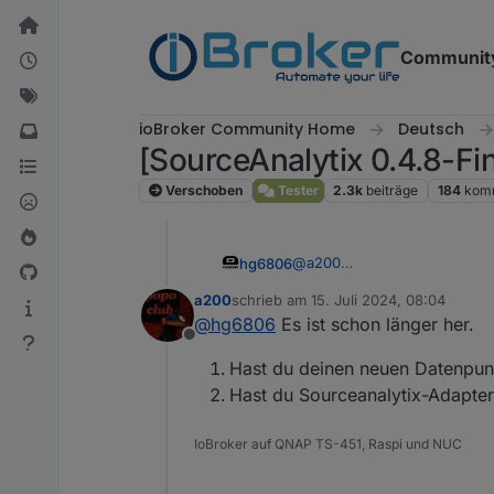
Weiter zum Inhalt
Communit
ioBroker Community Home
Deutsch
[SourceAnalytix 0.4.8-Fin
Verschoben
Tester
2.3k
beiträge
184
kom
@
a200
hg6806
Ich muss auch einige Datenpu
a200
schrieb am
15. Juli 2024, 08:04
gestoßen.
Nachtrag: Ich glaube es lieg
zuletzt editiert von
@
hg6806
Es ist schon länger her.
Allerdings funktioniert es n
implementieren?
Offline
Und zwar wollte ich es nur v
Hast du deinen neuen Datenpun
Hast du Sourceanalytix-Adapte
IoBroker auf QNAP TS-451, Raspi und NUC