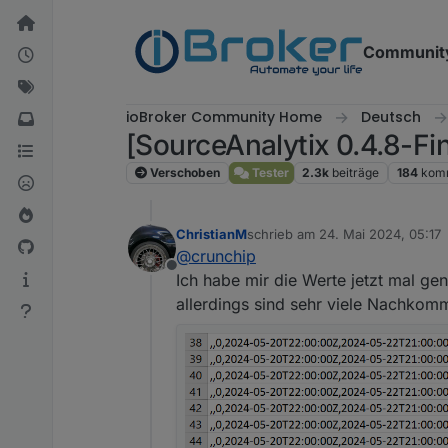
Weiter zum Inhalt
Communit
ioBroker Community Home
Deutsch
[SourceAnalytix 0.4.8-Fin
Verschoben
Tester
2.3k
beiträge
184
kom
ChristianM
schrieb am
24. Mai 2024, 05:17
zuletzt editiert von
@
crunchip
Offline
Ich habe mir die Werte jetzt mal gen
allerdings sind sehr viele Nachkomm