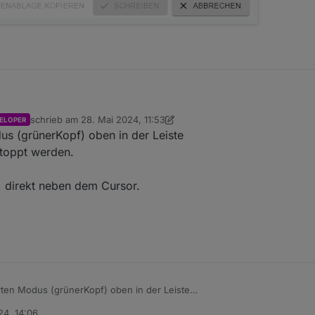
schrieb am
28. Mai 2024, 11:53
ELOPER
orkaround durch einen Geräte-Reset.
zuletzt editiert von crunchip
s (grünerKopf) oben in der Leiste
n nicht löschen, bzw. den JSON zurückschreiben.
stoppt werden.
l, direkt neben dem Cursor.
ten Modus (grünerKopf) oben in der Leiste
dazu gestoppt werden.
24, 14:06