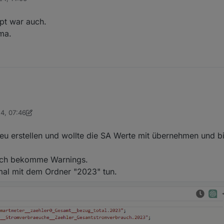
a zu viel, direkt neben dem Cursor.
pt war auch.
ma.
24, 07:46
6806
eu erstellen und wollte die SA Werte mit übernehmen und bi
d ich bekomme Warnings.
 mal mit dem Ordner "2023" tun.