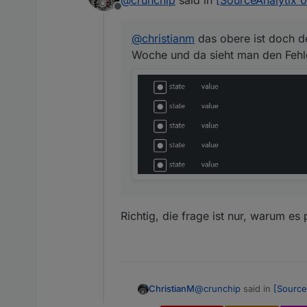
@
crunchip
said in
[SourceAnalytix 0
Offline
@
christianm
das obere ist doch d
Woche und da sieht man den Fehl
Richtig, die frage ist nur, warum es 
@
crunchip
said in
[Source
ChristianM