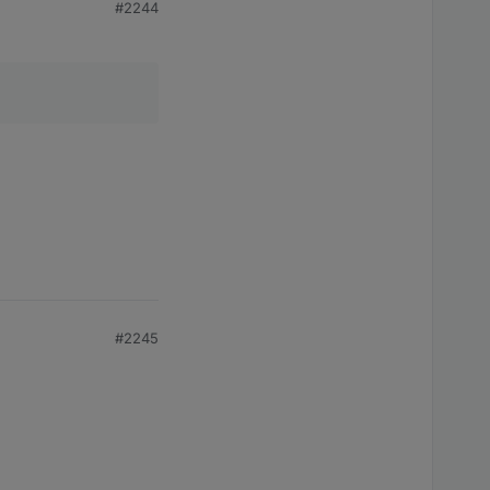
#2244
rauch
pro Woche
chtig.
#2245