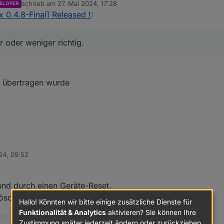
schrieb am
27. Mai 2024, 17:28
ELOPER
zuletzt editiert von
x 0.4.8-Final] Released !
:
ist doch dein
Zählerstand
pro Woche und der untere Screen dein
Verb
ehler in Kalenderwoche 21
 warum es passiert ist, weil in den Rohdaten ist es ja mehr oder weniger ri
r oder weniger richtig.
s übertragen wurde
24, 09:52
und durch einen Geräte-Reset.
 löschen, bzw. den JSON zurückschreiben.
Hallo! Könnten wir bitte einige zusätzliche Dienste für
Funktionalität & Analytics
aktivieren? Sie können Ihre
Zustimmung später jederzeit ändern oder zurückziehen.