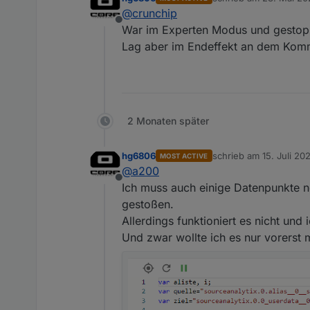
Ps..
zuletzt editiert von
@
crunchip
In deinem Fall ist ein Komm
Offline
War im Experten Modus und gestop
Lag aber im Endeffekt an dem Kom
2 Monaten später
hg6806
schrieb am
15. Juli 20
MOST ACTIVE
zuletzt editiert von hg
@
a200
Offline
Ich muss auch einige Datenpunkte n
gestoßen.
Allerdings funktioniert es nicht un
Und zwar wollte ich es nur vorerst