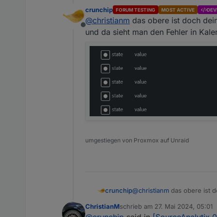
crunchip
FORUM TESTING
MOST ACTIVE
DEV
@
christianm
das obere ist doch dei
Offline
und da sieht man den Fehler in Kal
umgestiegen von Proxmox auf Unraid
crunchip
@
christianm
das obere ist 
sieht man den Fehler in Ka
ChristianM
schrieb am
27. Mai 2024, 05:01
zuletzt editiert von