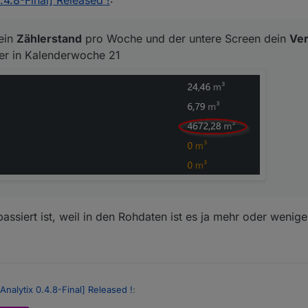
.4.8-Final] Released !
:
ein
Zählerstand
pro Woche und der untere Screen dein
Ve
er in Kalenderwoche 21
passiert ist, weil in den Rohdaten ist es ja mehr oder weniger
Analytix 0.4.8-Final] Released !
: