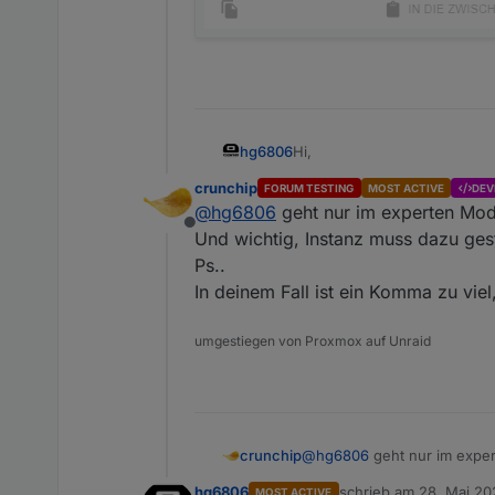
Hi,
hg6806
crunchip
FORUM TESTING
MOST ACTIVE
DEV
leider hängt es bei mir am W
@
hg6806
geht nur im experten Modu
Und zwar kann ich die Zeile
Offline
Und wichtig, Instanz muss dazu ge
Ps..
In deinem Fall ist ein Komma zu vie
umgestiegen von Proxmox auf Unraid
crunchip
@
hg6806
geht nur im exper
Und wichtig, Instanz muss 
hg6806
schrieb am
28. Mai 20
MOST ACTIVE