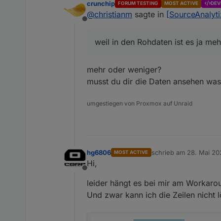
crunchip
FORUM TESTING
MOST ACTIVE
DEV
@
christianm
sagte in
[SourceAnalyti
@
christianm
das obere 
Offline
und da sieht man den F
Richtig, die frage ist nur,
weil in den Rohdaten ist es ja meh
mehr oder weniger?
musst du dir die Daten ansehen wa
umgestiegen von Proxmox auf Unraid
hg6806
schrieb am
28. Mai 20
MOST ACTIVE
zuletzt editiert von
Hi,
Offline
leider hängt es bei mir am Workaro
Und zwar kann ich die Zeilen nicht