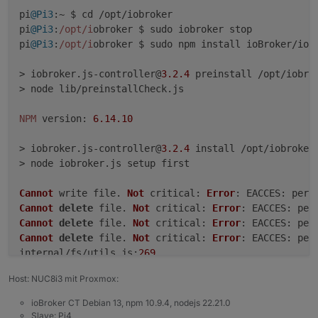
pi
@Pi3
:~ $ cd /opt/iobroker

pi
@Pi3
:
/opt/i
obroker $ sudo iobroker stop

pi
@Pi3
:
/opt/i
obroker $ sudo npm install ioBroker/ioB
> iobroker.
js
-controller@
3.2
.4
 preinstall /opt/iobro
> node lib/preinstallCheck.
js
NPM
version
: 
6.14
.10
> iobroker.
js
-controller@
3.2
.4
 install /opt/iobroker
> node iobroker.
js
 setup first

Cannot
 write file. 
Not
critical
: 
Error
: 
EACCES
: perm
Cannot
delete
 file. 
Not
critical
: 
Error
: 
EACCES
: per
Cannot
delete
 file. 
Not
critical
: 
Error
: 
EACCES
: per
Cannot
delete
 file. 
Not
critical
: 
Error
: 
EACCES
: per
internal/fs/utils.
js
:
269
throw
 err;

Host: NUC8i3 mit Proxmox:
    ^

ioBroker CT Debian 13, npm 10.9.4, nodejs 22.21.0
Error
: 
EACCES
: permission denied, mkdir 
'/opt/iobrok
Slave: Pi4