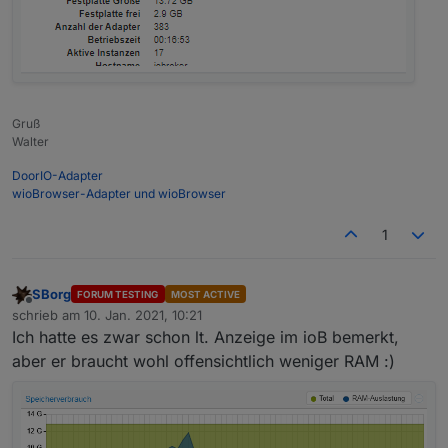
Gruß
Walter
DoorIO-Adapter
wioBrowser-Adapter und wioBrowser
1
SBorg
FORUM TESTING
MOST ACTIVE
Offline
schrieb am
10. Jan. 2021, 10:21
zuletzt editiert von
Ich hatte es zwar schon lt. Anzeige im ioB bemerkt,
aber er braucht wohl offensichtlich weniger RAM :)