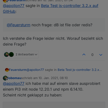
Feuersturm
schrieb am
10. Jan. 2021, 07:54
zuletzt editiert von
Offline
@
apollon77
sagte in
Beta Test js-controller 3.2.x auf
GitHub
:
@
Feuersturm
noch frage: dB ist file oder redis?
Ich verstehe die Frage leider nicht. Worauf bezieht sich
deine Frage?
2 Antworten
0
@
apollon77
sagte in
Beta Test js-controller 3.2.x
Feuersturm
auf GitHub
:
lobomau
schrieb am
10. Jan. 2021, 08:10
zuletzt editiert von
Offline
@
Feuersturm
noch frage: dB ist file oder
@
apollon77
ich habe mal auf einem slave ausprobiert
redis?
einem Pi3 mit node 12.20.1 und npm 6.14.10.
Ich verstehe die Frage leider nicht. Worauf bezieht
Scheint nicht geklappt zu haben:
sich deine Frage?