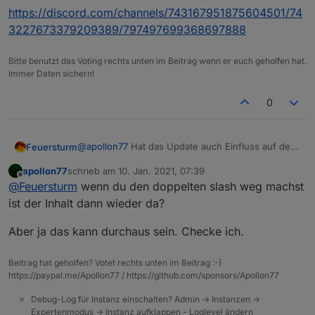
https://discord.com/channels/743167951875604501/74
3227673379209389/797497699368697888
Bitte benutzt das Voting rechts unten im Beitrag wenn er euch geholfen hat.
Immer Daten sichern!
0
@
apollon77
Hat das Update auch Einfluss auf den
Feuersturm
VIS Dateimanager?
apollon77
schrieb am
10. Jan. 2021, 07:39
js-controller 3.2.4:
Wenn ich jetzt eine Ebene höher gehe dann
zuletzt editiert von
Offline
@
Feuersturm
wenn du den doppelten slash weg machst
verschwindet der Ordnername und ich komme in
vis.0/main auch nicht mehr rein. Ebenfalls fehlen
Gleiches gilt, wenn ich auf der obersten
ist der Inhalt dann wieder da?
sämtliche anderen Inhalte im vis.0 Ordner.
Wurzelebene bin und dann in die einzelnen
Ordner navigiere.
So sieht der vis.0 Ordner im meinem
Aber ja das kann durchaus sein. Checke ich.
Produktivsystem (js-controller 3.1.6) aus:
Beitrag hat geholfen? Votet rechts unten im Beitrag :-)
https://paypal.me/Apollon77 / https://github.com/sponsors/Apollon77
Debug-Log für Instanz einschalten? Admin -> Instanzen ->
Expertenmodus -> Instanz aufklappen - Loglevel ändern