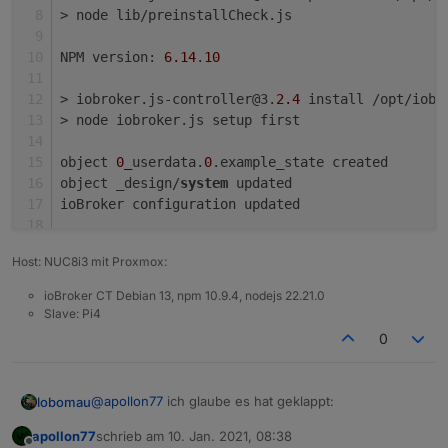
> node lib/preinstallCheck.js
NPM version: 
6.14
.
10
> iobroker.js-controller@3.
2.4
 install /opt/iobr
> node iobroker.js setup first
object 
0_
userdata.
0
.example_state created
object _design/
system
 updated
ioBroker configuration updated
> @root/acme@3.
1.0
 postinstall /opt/iobroker/nod
Host: NUC8i3 mit Proxmox:
> node scripts/postinstall
ioBroker CT Debian 13, npm 10.9.4, nodejs 22.21.0
npm WARN optional SKIPPING OPTIONAL DEPENDENCY: 
Slave: Pi4
npm WARN notsup SKIPPING OPTIONAL DEPENDENCY: Un
0
+ iobroker.js-controller@3.
2.4
added 
87
 packages from 
45
 contributors, removed 
@
apollon77
ich glaube es hat geklappt:
lobomau
11
 packages are looking 
for
 funding
apollon77
schrieb am
10. Jan. 2021, 08:38
zuletzt editiert von