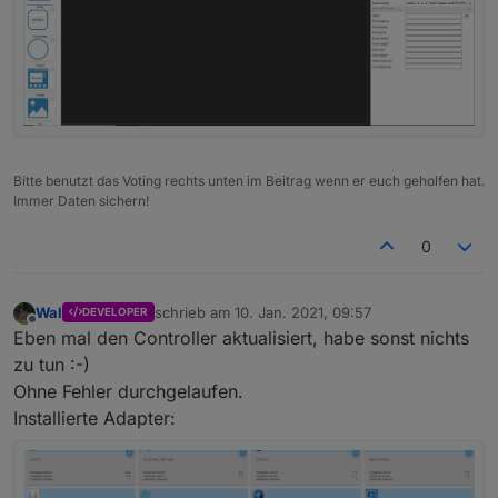
Bitte benutzt das Voting rechts unten im Beitrag wenn er euch geholfen hat.
Immer Daten sichern!
0
Wal
schrieb am
10. Jan. 2021, 09:57
DEVELOPER
zuletzt editiert von
Offline
Eben mal den Controller aktualisiert, habe sonst nichts
zu tun :-)
Ohne Fehler durchgelaufen.
Installierte Adapter: