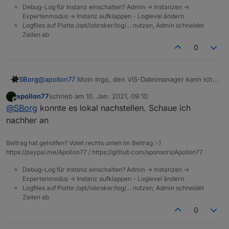
Das ist falsch.
Debug-Log für Instanz einschalten? Admin -> Instanzen ->
Expertenmodus -> Instanz aufklappen - Loglevel ändern
Logfiles auf Platte /opt/iobroker/log/… nutzen, Admin schneidet
Zeilen ab
0
SBorg
@
apollon77
Moin Ingo, den VIS-Dateimanager kann ich
unter file-DB bestätigen. Er "bastelt" da pro Klick auf
apollon77
schrieb am
10. Jan. 2021, 09:10
den /vis.0/ - Ordner jedes mal einen neuen Slash mit an
zuletzt editiert von
Offline
@
SBorg
konnte es lokal nachstellen. Schaue ich
;)
nachher an
Beitrag hat geholfen? Votet rechts unten im Beitrag :-)
https://paypal.me/Apollon77 / https://github.com/sponsors/Apollon77
Debug-Log für Instanz einschalten? Admin -> Instanzen ->
Expertenmodus -> Instanz aufklappen - Loglevel ändern
Logfiles auf Platte /opt/iobroker/log/… nutzen, Admin schneidet
Zeilen ab
0