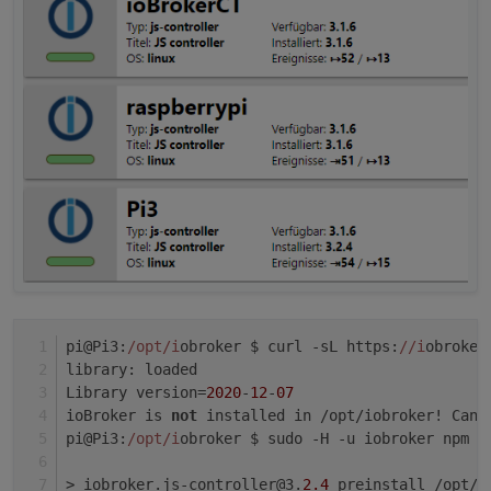
pi@Pi3:
/opt/i
obroker $ curl -sL https:
//i
obroker
library: loaded
Library version=
2020
-
12
-
07
ioBroker is 
not
 installed in /opt/iobroker! Cann
pi@Pi3:
/opt/i
obroker $ sudo -H -u iobroker npm i
> iobroker.js-controller@3.
2.4
 preinstall /opt/i