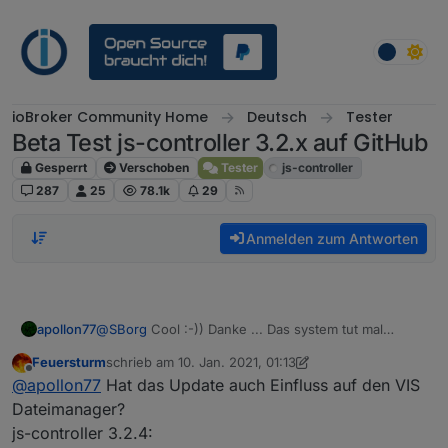
Weiter zum Inhalt
ioBroker Community Home
Deutsch
Tester
Beta Test js-controller 3.2.x auf GitHub
Gesperrt
Verschoben
Tester
js-controller
287
25
78.1k
29
Anmelden zum Antworten
apollon77
@
SBorg
Cool :-)) Danke ... Das system tut mal
generell ... Du hattest also zwei Fälle das Adapter zu
Feuersturm
schrieb am
10. Jan. 2021, 01:13
schnell gecrasht sind :-) Später mal wird das im
zuletzt editiert von Feuersturm
1. Okt. 2021, 02:14
Offline
@
apollon77
Hat das Update auch Einfluss auf den VIS
Admin angezeigt
Dateimanager?
js-controller 3.2.4: