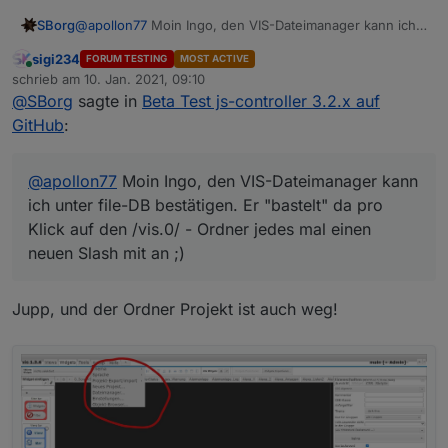
SBorg
@
apollon77
Moin Ingo, den VIS-Dateimanager kann ich
unter file-DB bestätigen. Er "bastelt" da pro Klick auf
sigi234
FORUM TESTING
MOST ACTIVE
den /vis.0/ - Ordner jedes mal einen neuen Slash mit an
Online
schrieb am
10. Jan. 2021, 09:10
;)
zuletzt editiert von
@
SBorg
sagte in
Beta Test js-controller 3.2.x auf
GitHub
:
@
apollon77
Moin Ingo, den VIS-Dateimanager kann
ich unter file-DB bestätigen. Er "bastelt" da pro
Klick auf den /vis.0/ - Ordner jedes mal einen
neuen Slash mit an ;)
Jupp, und der Ordner Projekt ist auch weg!