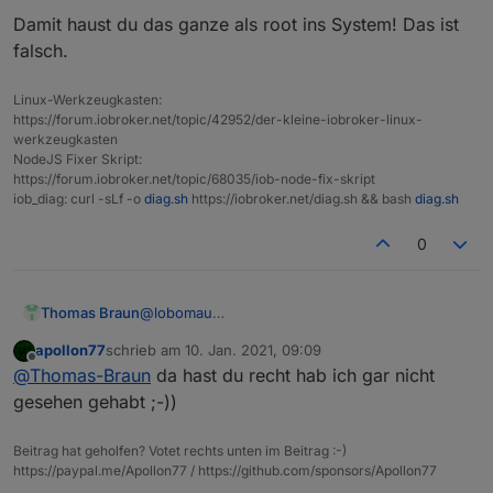
    at processCommand (/opt/iobroker/node_mo
pi
@raspberrypi
:/opt/iobroker
$
Damit haust du das ganze als root ins System! Das ist
    at Object.module.exports.execute (/opt/i
falsch.
    at Object.<anonymous> (/opt/iobroker/nod
    at Module._compile (internal/modules/cjs/
Linux-Werkzeugkasten:
    at Object.Module._extensions..js (interna
https://forum.iobroker.net/topic/42952/der-kleine-iobroker-linux-
    at Module.load (internal/modules/cjs/load
werkzeugkasten
    at tryModuleLoad (internal/modules/cjs/lo
NodeJS Fixer Skript:
    at Function.Module._load (internal/module
https://forum.iobroker.net/topic/68035/iob-node-fix-skript
npm WARN optional SKIPPING OPTIONAL DEPENDEN
iob_diag: curl -sLf -o
diag.sh
https://iobroker.net/diag.sh && bash
diag.sh
npm WARN notsup SKIPPING OPTIONAL DEPENDENCY
0
npm ERR! code ELIFECYCLE

npm ERR! errno 1

npm ERR! iobroker.js-controller@3.2.4 install
npm ERR! Exit status 1

@
lobomau
Thomas Braun
npm ERR!

Man macht das auch ja
nicht
mit
apollon77
schrieb am
10. Jan. 2021, 09:09
npm ERR! Failed at the iobroker.js-controller
zuletzt editiert von
Offline
@
Thomas-Braun
da hast du recht hab ich gar nicht
npm ERR! This is probably not a problem with
oder
gesehen gehabt ;-))
npm ERR! A complete log of this run can be fo
npm ERR!     /root/.npm/_logs/2021-01-10T08_4
Beitrag hat geholfen? Votet rechts unten im Beitrag :-)
pi@raspberrypi:/opt/iobroker $

https://paypal.me/Apollon77 / https://github.com/sponsors/Apollon77
Damit haust du das ganze als root ins System!