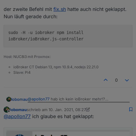
npm ERR! errno 1

npm ERR! iobroker.js-controller@3.2.4 install
der zweite Befehl mit
fix.sh
hatte auch nicht geklappt.
npm ERR! Exit status 1

Nun läuft gerade durch:
npm ERR!

npm ERR! Failed at the iobroker.js-controller
npm ERR! This is probably not a problem with
sudo -H -u iobroker npm install
ioBroker/ioBroker.js-controller
npm ERR! A complete log of this run can be fo
npm ERR!     /root/.npm/_logs/2021-01-10T08_0
pi@Pi3:/opt/iobroker $

Host: NUC8i3 mit Proxmox:
ioBroker CT Debian 13, npm 10.9.4, nodejs 22.21.0
Slave: Pi4
0
@
apollon77
hab ich kein ioBroker mehr!?
lobomau
lobomau
schrieb am
10. Jan. 2021, 08:27
der zweite Befehl mit
fix.sh
hatte auch nicht geklappt.
zuletzt editiert von lobomau
1. Okt. 2021, 09:28
Offline
@
apollon77
ich glaube es hat geklappt:
Nun läuft gerade durch: