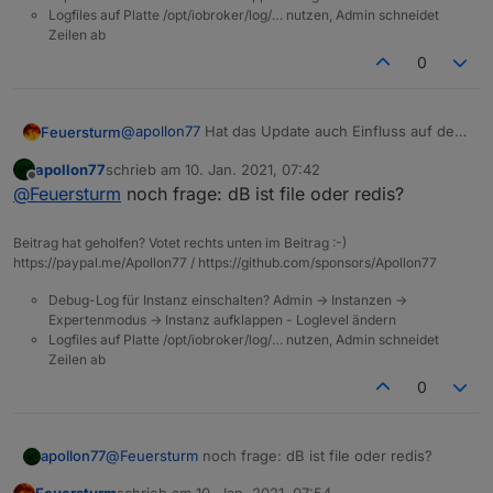
Logfiles auf Platte /opt/iobroker/log/… nutzen, Admin schneidet
Zeilen ab
0
@
apollon77
Hat das Update auch Einfluss auf den
Feuersturm
VIS Dateimanager?
apollon77
schrieb am
10. Jan. 2021, 07:42
js-controller 3.2.4:
Wenn ich jetzt eine Ebene höher gehe dann
zuletzt editiert von
Offline
@
Feuersturm
noch frage: dB ist file oder redis?
verschwindet der Ordnername und ich komme in
vis.0/main auch nicht mehr rein. Ebenfalls fehlen
Gleiches gilt, wenn ich auf der obersten
sämtliche anderen Inhalte im vis.0 Ordner.
Wurzelebene bin und dann in die einzelnen
Beitrag hat geholfen? Votet rechts unten im Beitrag :-)
Ordner navigiere.
So sieht der vis.0 Ordner im meinem
https://paypal.me/Apollon77 / https://github.com/sponsors/Apollon77
Produktivsystem (js-controller 3.1.6) aus:
Debug-Log für Instanz einschalten? Admin -> Instanzen ->
Expertenmodus -> Instanz aufklappen - Loglevel ändern
Logfiles auf Platte /opt/iobroker/log/… nutzen, Admin schneidet
Zeilen ab
0
apollon77
@
Feuersturm
noch frage: dB ist file oder redis?