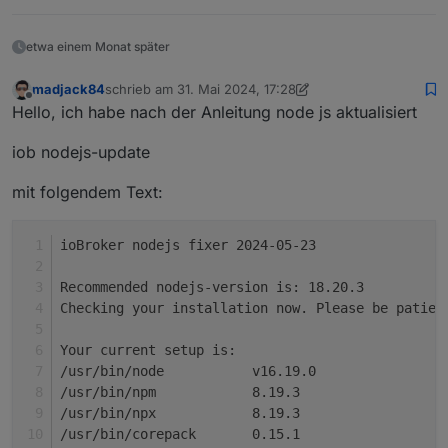
Installing iobroker.zigbee@1.10.3... (System cal
irgendein Workaround?
<--- Last few GCs --->

etwa einem Monat später
[2217:0x604ca00]   258911 ms: Mark-sweep 235.4 
madjack84
schrieb am
31. Mai 2024, 17:28
[2217:0x604ca00]   260629 ms: Mark-sweep 235.4 
zuletzt editiert von madjack84
Offline
Hello, ich habe nach der Anleitung node js aktualisiert
iob nodejs-update
<--- JS stacktrace --->

mit folgendem Text:
FATAL ERROR: Reached heap limit Allocation fail
ioBroker nodejs fixer 2024-05-23
Recommended nodejs-version is: 18.20.3
Checking your installation now. Please be patien
Your current setup is:
/usr/bin/node 		v16.19.0
/usr/bin/npm 		8.19.3
/usr/bin/npx 		8.19.3
/usr/bin/corepack 	0.15.1