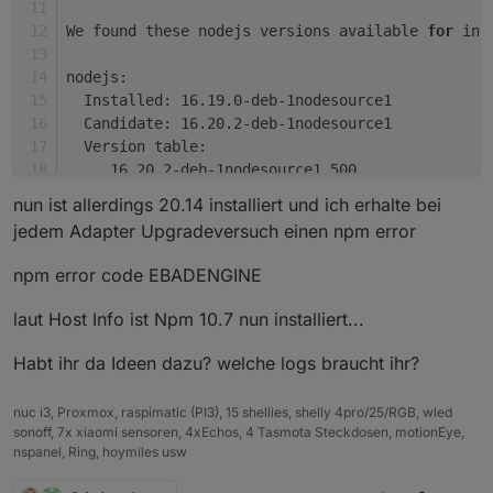
We found these nodejs versions available 
for
 ins
nodejs:
  Installed: 16.19.0-deb-1nodesource1
  Candidate: 16.20.2-deb-1nodesource1
  Version table:
     16.20.2-deb-1nodesource1 500
        500 https://deb.nodesource.com/node_16.x
nun ist allerdings 20.14 installiert und ich erhalte bei
 *** 16.19.0-deb-1nodesource1 100
jedem Adapter Upgradeversuch einen npm error
        100 /var/lib/dpkg/status
     10.19.0~dfsg-3ubuntu1.6 500
npm error code EBADENGINE
        500 http://de.archive.ubuntu.com/ubuntu 
        500 http://de.archive.ubuntu.com/ubuntu 
laut Host Info ist Npm 10.7 nun installiert...
     10.19.0~dfsg-3ubuntu1 500
        500 http://de.archive.ubuntu.com/ubuntu 
Habt ihr da Ideen dazu? welche logs braucht ihr?
nuc i3, Proxmox, raspimatic (PI3), 15 shellies, shelly 4pro/25/RGB, wled
sonoff, 7x xiaomi sensoren, 4xEchos, 4 Tasmota Steckdosen, motionEye,
Nothing to 
do
 - Your installation is using the c
nspanel, Ring, hoymiles usw