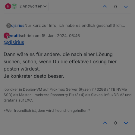
R
2 Antworten
0
Nur kurz zur Info, ich habe es endlich geschafft! Ich
djsirius
D
hatte meinen DSL-Anschluss damals, als ich die
reutli
schrieb am
15. Jan. 2024, 06:46
R
Fritzbox getauscht habe, übernommen. Dort war der
Vielen Dank an alle, die mir geholfen haben!
zuletzt editiert von
Offline
@
djsirius
Anschluß falsch konfiguriert. Nun funktioniert IPv6 und
somit auch Nodejs und Npm.
Dann wäre es für andere. die nach einer Lösung
suchen, schön, wenn Du die effektive Lösung hier
posten würdest.
Je konkreter desto besser.
iobroker in Debian-VM auf Proxmox Server (Ryzen 7 / 32GB / 1TB NVMe
SSD) als Master - mehrere Raspberry Pis (3+4) als Slaves. InfluxDB V2 und
Grafana auf LXC.
*Wer freundlich ist, dem wird freundlich geholfen *
0