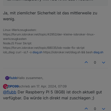
irgendein Workaround?
<--- Last few GCs --->

Ja, mit ziemlicher Sicherheit ist das mittlerweile zu
[2217:0x604ca00]   258911 ms: Mark-sweep 235.4 
wenig.
[2217:0x604ca00]   260629 ms: Mark-sweep 235.4 
Linux-Werkzeugkasten:
https://forum.iobroker.net/topic/42952/der-kleine-iobroker-linux-
<--- JS stacktrace --->

werkzeugkasten
NodeJS Fixer Skript:
FATAL ERROR: Reached heap limit Allocation fail
https://forum.iobroker.net/topic/68035/iob-node-fix-skript
iob_diag: curl -sLf -o
diag.sh
https://iobroker.net/diag.sh && bash
diag.sh
0
Hallo zusammen,
flubb
F
DPO99
schrieb am
17. Apr. 2024, 07:09
D
habe mein System seit langem auch mal wieder auf Stand
zuletzt editiert von
Offline
@
flubb
Der Raspberry PI 5 (8GB) ist doch aktuell gut
gebracht, nur leider kann ich nachdem ich jetzt node-js
und den js-controller geupdatet hab, keinerlei Adapter
Would you like to upgrade zigbee from @1.8.13 t
verfügbar. Da würde ich direkt mal zuschlagen ;)
mehr aktualisieren. Hier mal die aktuelle Fehlermeldung:
Update zigbee from @1.8.13 to @1.10.3

Ist mein Raspberry mit 1GB RAM das Problem? Schaut ja
NPM version: 10.5.0

0
nach einem Arbeitsspeicherproblem aus, oder? Gibt es