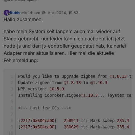
flubb
schrieb am
16. Apr. 2024, 19:53
F
zuletzt editiert von
Offline
Hallo zusammen,
habe mein System seit langem auch mal wieder auf
Stand gebracht, nur leider kann ich nachdem ich jetzt
node-js und den js-controller geupdatet hab, keinerlei
Adapter mehr aktualisieren. Hier mal die aktuelle
Fehlermeldung:
Would you 
like
to
 upgrade zigbee 
from
@1
.8
.13
to
Update
 zigbee 
from
@1
.8
.13
to
@1
.10
.3
NPM version: 
10.5
.0
Installing iobroker.zigbee
@1
.10
.3
... (
System
cal
<
--- Last few GCs --->
[
2217
:
0x604ca00
]   
258911
 ms: Mark
-
sweep 
235.4
 (
[
2217
:
0x604ca00
]   
260629
 ms: Mark
-
sweep 
235.4
 (