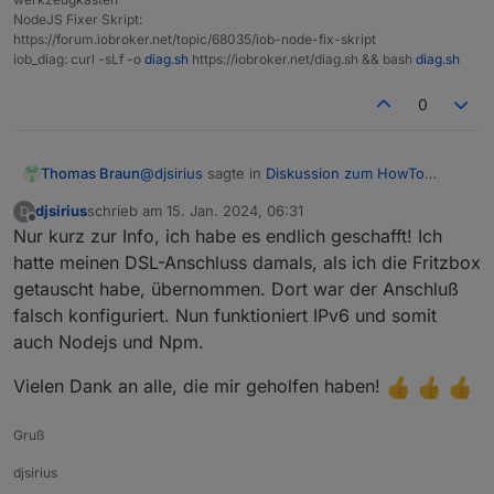
NodeJS Fixer Skript:
https://forum.iobroker.net/topic/68035/iob-node-fix-skript
iob_diag: curl -sLf -o
diag.sh
https://iobroker.net/diag.sh && bash
diag.sh
0
@
djsirius
sagte in
Diskussion zum HowTo
Thomas Braun
nodejs-Installation und upgrade
:
djsirius
schrieb am
15. Jan. 2024, 06:31
D
zuletzt editiert von
Offline
Nur kurz zur Info, ich habe es endlich geschafft! Ich
Auf Netcologne steht: Gut zu wissen: Hier
bei NetCologne erfolgt die Umstellung von
hatte meinen DSL-Anschluss damals, als ich die Fritzbox
Der Router muss aber dennoch richtig
IPv4 auf IPv6 für Sie selbstverständlich
getauscht habe, übernommen. Dort war der Anschluß
eingestellt sein/werden.
vollautomatisch.
falsch konfiguriert. Nun funktioniert IPv6 und somit
Ich vermute, auf Leihgeräten von NetCologne
Evtl. sieht NetCologne da auch die Fernwartung
ist das auch schon der Fall, wenn du da eigene
per TR-064 vor. Aber auch das müsste dann auf
auch Nodejs und Npm.
Hardware einsetzt musst du das machen.
der Fritzbox aktiv sein, damit das funktionieren
kann.
Vielen Dank an alle, die mir geholfen haben!
Gruß
djsirius