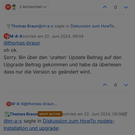
M
2 Antworten
0
@
m-a-x
sagte in
Diskussion zum HowTo
Thomas Braun
nodejs-Installation und upgrade
:
M-A-X
schrieb am
22. Juni 2024, 09:04
M
zuletzt editiert von
Offline
@
thomas-braun
Allerdings sagt er immer noch, dass 18.x
die empfohlene Version ist.
oh ok.
Das ist richtig, weil das im Datenpunkt, der dazu
Sorry. Bin über den 'uralten' Update Beitrag auf den
ausgelesen wird, noch nicht richtig eingestellt
Upgrade Beitrag gekommen und habe da überlesen
wurde.
Neue Versionen innerhalb des gleichen Major-
Releases werden im übrigen NICHT per nodejs-
dass nur die Version so geändert wird.
update angepackt sondern wie üblich über
iob stop

deinen Paketmanager...
sudo apt update

0
sudo apt full-upgrade

M-A-X
@
thomas-braun
M
oh ok.
Thomas Braun
schrieb am
22. Juni 2024, 09:06
MOST ACTIVE
Sorry. Bin über den 'uralten' Update Beitrag auf den
zuletzt editiert von Thomas Braun
Online
@
m-a-x
sagte in
Diskussion zum HowTo nodejs-
Upgrade Beitrag gekommen und habe da überlesen
dass nur die Version so geändert wird.
Installation und upgrade
: