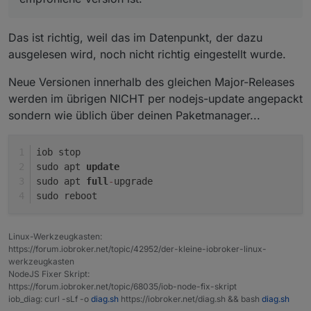
ist und macht dann davon das update?
Danke im Voraus
Das ist richtig, weil das im Datenpunkt, der dazu
ausgelesen wird, noch nicht richtig eingestellt wurde.
Neue Versionen innerhalb des gleichen Major-Releases
werden im übrigen NICHT per nodejs-update angepackt
sondern wie üblich über deinen Paketmanager...
iob stop
sudo apt 
update
sudo apt 
full
-
upgrade
sudo reboot
Linux-Werkzeugkasten:
https://forum.iobroker.net/topic/42952/der-kleine-iobroker-linux-
werkzeugkasten
NodeJS Fixer Skript:
https://forum.iobroker.net/topic/68035/iob-node-fix-skript
iob_diag: curl -sLf -o
diag.sh
https://iobroker.net/diag.sh && bash
diag.sh