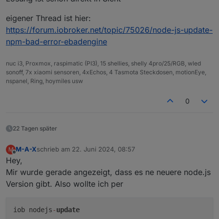
You are running nodejs v16.19.0. Do you wan
eigener Thread ist hier:
Press <y> to continue or any other key to q
https://forum.iobroker.net/topic/75026/node-js-update-
npm-bad-error-ebadengine
nuc i3, Proxmox, raspimatic (PI3), 15 shellies, shelly 4pro/25/RGB, wled
sonoff, 7x xiaomi sensoren, 4xEchos, 4 Tasmota Steckdosen, motionEye,
nspanel, Ring, hoymiles usw
0
22 Tagen später
M-A-X
schrieb am
22. Juni 2024, 08:57
M
zuletzt editiert von
Offline
Hey,
Mir wurde gerade angezeigt, dass es ne neuere node.js
Version gibt. Also wollte ich per
iob nodejs
-
update