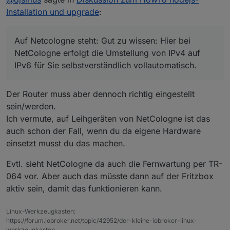
https://www.netcologne.de/privatkunden/hilfe/eig
Installation und upgrade
:
Wenn man danach geht dann schon, oder?
enen-router-einrichten/vdsl/
Deine Fritzbox war/ist also falsch eingestellt.
Auf Netcologne steht: Gut zu wissen: Hier bei
Auf Netcologne steht: Gut zu wissen: Hier bei
NetCologne erfolgt die Umstellung von IPv4 auf IPv6
NetCologne erfolgt die Umstellung von IPv4 auf
für Sie selbstverständlich vollautomatisch.
IPv6 für Sie selbstverständlich vollautomatisch.
Der Router muss aber dennoch richtig eingestellt
sein/werden.
Ich vermute, auf Leihgeräten von NetCologne ist das
auch schon der Fall, wenn du da eigene Hardware
einsetzt musst du das machen.
Evtl. sieht NetCologne da auch die Fernwartung per TR-
064 vor. Aber auch das müsste dann auf der Fritzbox
aktiv sein, damit das funktionieren kann.
Linux-Werkzeugkasten:
https://forum.iobroker.net/topic/42952/der-kleine-iobroker-linux-
werkzeugkasten