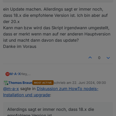
ein Update machen. Allerdings sagt er immer noch,
dass 18.x die empfohlene Version ist. Ich bin aber auf
der 20.x
Kann man bzw wird das Skript irgendwann umgestellt,
dass er merkt wenn man auf ner anderen Hauptversion
ist und macht dann davon das update?
Danke im Voraus
0
Hey,
M-A-X
M
Mir wurde gerade angezeigt, dass es ne neuere
Thomas Braun
schrieb am
22. Juni 2024, 09:00
MOST ACTIVE
node.js Version gibt. Also wollte ich per
zuletzt editiert von
Online
@
m-a-x
sagte in
Diskussion zum HowTo nodejs-
ein Update machen. Allerdings sagt er immer noch,
Installation und upgrade
:
dass 18.x die empfohlene Version ist. Ich bin aber auf
der 20.x
Kann man bzw wird das Skript irgendwann umgestellt,
Allerdings sagt er immer noch, dass 18.x die
dass er merkt wenn man auf ner anderen Hauptversion
empfohlene Version ist.