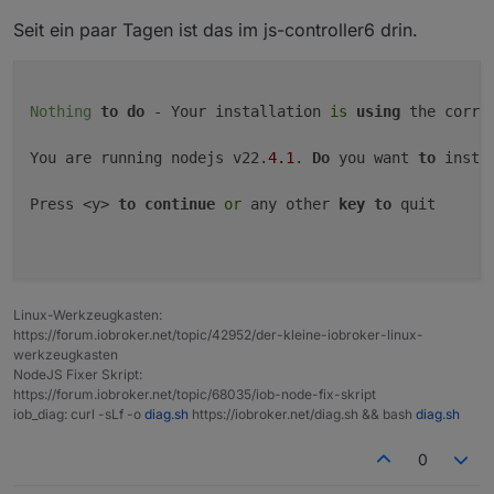
Seit ein paar Tagen ist das im js-controller6 drin.
Nothing
to
do
 - Your installation 
is
using
 the correc
You are running nodejs v22.
4.1
. 
Do
 you want 
to
 insta
Press <y> 
to
continue
or
 any other 
key
to
 quit

Linux-Werkzeugkasten:
https://forum.iobroker.net/topic/42952/der-kleine-iobroker-linux-
werkzeugkasten
NodeJS Fixer Skript:
https://forum.iobroker.net/topic/68035/iob-node-fix-skript
iob_diag: curl -sLf -o
diag.sh
https://iobroker.net/diag.sh && bash
diag.sh
0