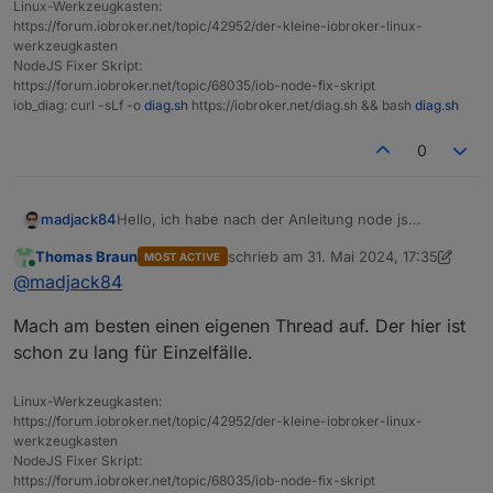
Linux-Werkzeugkasten:
        500 https://deb.nodesource.com/node
https://forum.iobroker.net/topic/42952/der-kleine-iobroker-linux-
 *** 16.19.0-deb-1nodesource1 100

werkzeugkasten
        100 /var/lib/dpkg/status

NodeJS Fixer Skript:
     10.19.0~dfsg-3ubuntu1.6 500

https://forum.iobroker.net/topic/68035/iob-node-fix-skript
        500 http://de.archive.ubuntu.com/ub
iob_diag: curl -sLf -o
diag.sh
https://iobroker.net/diag.sh && bash
diag.sh
        500 http://de.archive.ubuntu.com/ub
     10.19.0~dfsg-3ubuntu1 500

0
        500 http://de.archive.ubuntu.com/ub
Hello, ich habe nach der Anleitung node js
madjack84
aktualisiert
Nothing to do - Your installation is using 
Thomas Braun
schrieb am
31. Mai 2024, 17:35
MOST ACTIVE
iob nodejs-update
zuletzt editiert von Thomas Braun
Online
@
madjack84
You are running nodejs v16.19.0. Do you wan
mit folgendem Text:
Mach am besten einen eigenen Thread auf. Der hier ist
Press <y> to continue or any other key to q
ioBroker nodejs fixer 2024-05-23

schon zu lang für Einzelfälle.
nun ist allerdings 20.14 installiert und ich erhalte bei
Recommended nodejs-version is: 18.20.3

Linux-Werkzeugkasten:
jedem Adapter Upgradeversuch einen npm error
Checking your installation now. Please be p
https://forum.iobroker.net/topic/42952/der-kleine-iobroker-linux-
npm error code EBADENGINE
werkzeugkasten
Your current setup is:

NodeJS Fixer Skript:
laut Host Info ist Npm 10.7 nun installiert...
/usr/bin/node 		v16.19.0

https://forum.iobroker.net/topic/68035/iob-node-fix-skript