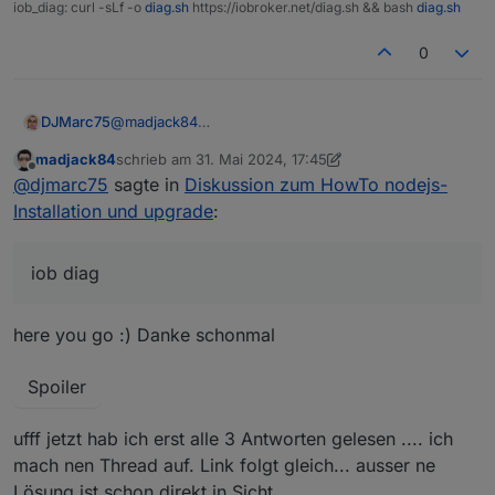
/usr/bin/npm 		8.19.3

iob_diag: curl -sLf -o
diag.sh
https://iobroker.net/diag.sh && bash
diag.sh
Habt ihr da Ideen dazu? welche logs braucht ihr?
/usr/bin/npx 		8.19.3

/usr/bin/corepack 	0.15.1

0
We found these nodejs versions available fo
@
madjack84
DJMarc75
nodejs:

bitte die langfassung von
  Installed: 16.19.0-deb-1nodesource1

madjack84
schrieb am
31. Mai 2024, 17:45
  Candidate: 16.20.2-deb-1nodesource1

zuletzt editiert von madjack84
Offline
@
djmarc75
sagte in
Diskussion zum HowTo nodejs-
  Version table:

zeigen
Installation und upgrade
:
     16.20.2-deb-1nodesource1 500

        500 https://deb.nodesource.com/node
 *** 16.19.0-deb-1nodesource1 100

iob diag
        100 /var/lib/dpkg/status

     10.19.0~dfsg-3ubuntu1.6 500

        500 http://de.archive.ubuntu.com/ub
here you go :) Danke schonmal
        500 http://de.archive.ubuntu.com/ub
     10.19.0~dfsg-3ubuntu1 500

        500 http://de.archive.ubuntu.com/ub
Spoiler
ufff jetzt hab ich erst alle 3 Antworten gelesen .... ich
Nothing to do - Your installation is using 
mach nen Thread auf. Link folgt gleich... ausser ne
Lösung ist schon direkt in Sicht