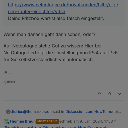
Internetzugang verwendet, die IPv4-
debian.fritz.box/128           [::]           
17  * * *

https://www.netcologne.de/privatkunden/hilfe/eige
25  * * *

Verbindung über DS-Lite hergestellt und
fe80::ca9c:dcff:feec:fbbc/128  [::]           
18  * * *

26  * * *

nen-router-einrichten/vdsl/
die AFTR-Adresse automatisch über
ff00::/8                       [::]           
19  * * *

27  * * *

Deine Fritzbox war/ist also falsch eingestellt.
DHCPv6 ermittelt wird.
20  * * *

28  * * *

21  * * *

29  * * *

22  * * *

30  * * *

Wenn man danach geht dann schon, oder?
23  * * *

24  * * *

Auf Netcologne steht: Gut zu wissen: Hier bei
25  * * *

NetCologne erfolgt die Umstellung von IPv4 auf IPv6
26  * * *

27  * * *

für Sie selbstverständlich vollautomatisch.
28  * * *

29  * * *

Gruß
djsirius
0
@
thomas-braun
said in
Diskussion zum HowTo nodejs-
djsirius
D
Installation und upgrade
:
Thomas Braun
schrieb am
9. Jan. 2024, 11:58
MOST ACTIVE
zuletzt editiert von Thomas Braun
1. S
Online
Quelle:
@
djsirius
sagte in
Diskussion zum HowTo nodejs-