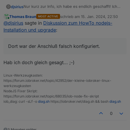
Nur kurz zur Info, ich habe es endlich geschafft! Ich
djsirius
D
hatte meinen DSL-Anschluss damals, als ich die
Thomas Braun
schrieb am
15. Jan. 2024, 22:50
MOST ACTIVE
Fritzbox getauscht habe, übernommen. Dort war der
Vielen Dank an alle, die mir geholfen haben!
zuletzt editiert von
Online
@
djsirius
sagte in
Diskussion zum HowTo nodejs-
Anschluß falsch konfiguriert. Nun funktioniert IPv6 und
somit auch Nodejs und Npm.
Installation und upgrade
:
Dort war der Anschluß falsch konfiguriert.
Hab ich doch gleich gesagt... ;-)
Linux-Werkzeugkasten:
https://forum.iobroker.net/topic/42952/der-kleine-iobroker-linux-
werkzeugkasten
NodeJS Fixer Skript:
https://forum.iobroker.net/topic/68035/iob-node-fix-skript
iob_diag: curl -sLf -o
diag.sh
https://iobroker.net/diag.sh && bash
diag.sh
0
3 Monaten später