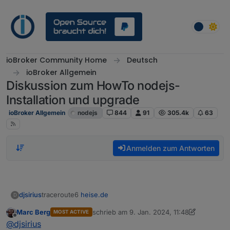
Weiter zum Inhalt
ioBroker Community Home
Deutsch
ioBroker Allgemein
Diskussion zum HowTo nodejs-
Installation und upgrade
ioBroker Allgemein
nodejs
844
91
305.4k
63
Anmelden zum Antworten
traceroute6
heise.de
djsirius
D
Marc Berg
schrieb am
9. Jan. 2024, 11:48
MOST ACTIVE
iobroker@debian:~$ traceroute6  heise.de

zuletzt editiert von Marc Berg
1. Sept. 2024
Offline
@
djsirius
traceroute to heise.de (2a02:2e0:3fe:1001:302: