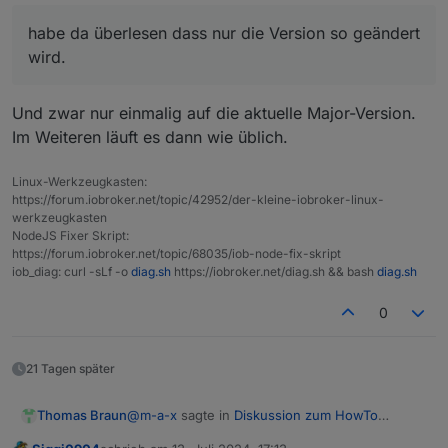
habe da überlesen dass nur die Version so geändert
wird.
Und zwar nur einmalig auf die aktuelle Major-Version.
Im Weiteren läuft es dann wie üblich.
Linux-Werkzeugkasten:
https://forum.iobroker.net/topic/42952/der-kleine-iobroker-linux-
werkzeugkasten
NodeJS Fixer Skript:
https://forum.iobroker.net/topic/68035/iob-node-fix-skript
iob_diag: curl -sLf -o
diag.sh
https://iobroker.net/diag.sh && bash
diag.sh
0
21 Tagen später
@
m-a-x
sagte in
Diskussion zum HowTo
Thomas Braun
nodejs-Installation und upgrade
: