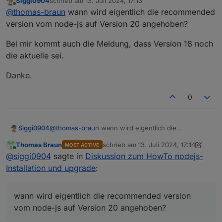
Siggi0904
schrieb am
13. Juli 2024, 17:13
zuletzt editiert von
Offline
Allerdings sagt er immer noch, dass 18.x
@
thomas-braun
wann wird eigentlich die recommended
die empfohlene Version ist.
version vom node-js auf Version 20 angehoben?
Das ist richtig, weil das im Datenpunkt, der dazu
ausgelesen wird, noch nicht richtig eingestellt
Bei mir kommt auch die Meldung, dass Version 18 noch
wurde.
Neue Versionen innerhalb des gleichen Major-
die aktuelle sei.
Releases werden im übrigen NICHT per nodejs-
update angepackt sondern wie üblich über
iob stop

Danke.
deinen Paketmanager...
sudo apt update

sudo apt full-upgrade

0
@
thomas-braun
wann wird eigentlich die
Siggi0904
recommended version vom node-js auf Version 20
Thomas Braun
schrieb am
13. Juli 2024, 17:14
MOST ACTIVE
angehoben?
Bei mir kommt auch die Meldung, dass Version 18
zuletzt editiert von Thomas Braun
Online
@
siggi0904
sagte in
Diskussion zum HowTo nodejs-
noch die aktuelle sei.
Danke.
Installation und upgrade
:
wann wird eigentlich die recommended version
vom node-js auf Version 20 angehoben?