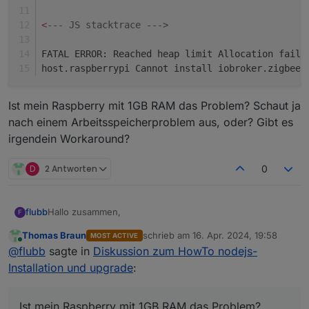
<
--- JS stacktrace --->
FATAL ERROR: Reached heap limit Allocation faile
host.raspberrypi Cannot install iobroker.zigbee
@
Ist mein Raspberry mit 1GB RAM das Problem? Schaut ja
nach einem Arbeitsspeicherproblem aus, oder? Gibt es
irgendein Workaround?
D
2 Antworten
0
Hallo zusammen,
flubb
F
Thomas Braun
schrieb am
16. Apr. 2024, 19:58
MOST ACTIVE
habe mein System seit langem auch mal wieder auf Stand
zuletzt editiert von
Online
@
flubb
sagte in
Diskussion zum HowTo nodejs-
gebracht, nur leider kann ich nachdem ich jetzt node-js
und den js-controller geupdatet hab, keinerlei Adapter
Would you like to upgrade zigbee from @1.8.13 t
Installation und upgrade
:
mehr aktualisieren. Hier mal die aktuelle Fehlermeldung:
Update zigbee from @1.8.13 to @1.10.3

Ist mein Raspberry mit 1GB RAM das Problem? Schaut ja
NPM version: 10.5.0

nach einem Arbeitsspeicherproblem aus, oder? Gibt es
Ist mein Raspberry mit 1GB RAM das Problem?
Installing iobroker.zigbee@1.10.3... (System cal