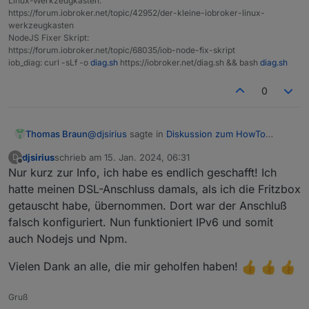
Linux-Werkzeugkasten:
https://forum.iobroker.net/topic/42952/der-kleine-iobroker-linux-
werkzeugkasten
NodeJS Fixer Skript:
https://forum.iobroker.net/topic/68035/iob-node-fix-skript
iob_diag: curl -sLf -o
diag.sh
https://iobroker.net/diag.sh && bash
diag.sh
0
@
djsirius
sagte in
Diskussion zum HowTo
Thomas Braun
nodejs-Installation und upgrade
:
djsirius
schrieb am
15. Jan. 2024, 06:31
D
zuletzt editiert von
Offline
Nur kurz zur Info, ich habe es endlich geschafft! Ich
Auf Netcologne steht: Gut zu wissen: Hier
bei NetCologne erfolgt die Umstellung von
hatte meinen DSL-Anschluss damals, als ich die Fritzbox
Der Router muss aber dennoch richtig
IPv4 auf IPv6 für Sie selbstverständlich
getauscht habe, übernommen. Dort war der Anschluß
eingestellt sein/werden.
vollautomatisch.
falsch konfiguriert. Nun funktioniert IPv6 und somit
Ich vermute, auf Leihgeräten von NetCologne
Evtl. sieht NetCologne da auch die Fernwartung
ist das auch schon der Fall, wenn du da eigene
per TR-064 vor. Aber auch das müsste dann auf
auch Nodejs und Npm.
Hardware einsetzt musst du das machen.
der Fritzbox aktiv sein, damit das funktionieren
kann.
Vielen Dank an alle, die mir geholfen haben!
Gruß