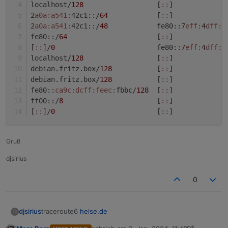
localhost/
128
                  [
:
:
]             
2
a0a:
a541:
42c1::/
64
            [
:
:
]             
2
a0a:
a541:
42c1::/
48
            fe80::7
eff:
4
dff:
f
fe80::/
64
                      [
:
:
]             
[
:
:
]/
0
                         fe80::7
eff:
4
dff:
f
localhost/
128
                  [
:
:
]             
debian.fritz.box/
128
           [
:
:
]             
debian.fritz.box/
128
           [
:
:
]             
fe80::
ca9c:
dcff:
feec:
fbbc/
128
  [
:
:
]             
ff00::/
8
                       [
:
:
]             
[
:
:
]/
0
                         [
:
:
]             
Gruß
djsirius
0
traceroute6
heise.de
djsirius
D