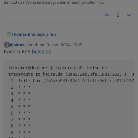
Benutzt das Voting im Beitrag, wenn er euch geholfen hat.
0
@
djsirius
Thomas Braun
djsirius
schrieb am
9. Jan. 2024, 11:39
D
Namensauflösung funktionert, das Routing
zuletzt editiert von
Offline
traceroute6
heise.de
klemmt noch.
traceroute6  heise.de

traceroute  heise.de

iobroker@debian:~$ traceroute6  heise.de

sagt?
traceroute6  npmjs.org

traceroute to heise.de (2a02:2e0:3fe:1001:302::), 30 
 1  fritz.box (2a0a:a541:42c1:0:7eff:4dff:fe27:b137) 
 2  
* *
*

 3  *
* *
 4  
* *
*

 5  *
* *
 6  
* *
*

 7  *
* *
 8  
* *
*

 9  *
* *