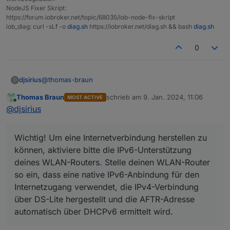
NodeJS Fixer Skript:
https://forum.iobroker.net/topic/68035/iob-node-fix-skript
iob_diag: curl -sLf -o
diag.sh
https://iobroker.net/diag.sh && bash
diag.sh
0
@
thomas-braun
djsirius
D
Thomas Braun
schrieb am
9. Jan. 2024, 11:06
MOST ACTIVE
Ich habe es jetzt so eingestellt:
zuletzt editiert von
Online
@
djsirius
Wichtig! Um eine Internetverbindung herstellen zu
können, aktiviere bitte die IPv6-Unterstützung
deines WLAN-Routers. Stelle deinen WLAN-Router
so ein, dass eine native IPv6-Anbindung für den
Internetzugang verwendet, die IPv4-Verbindung
über DS-Lite hergestellt und die AFTR-Adresse
automatisch über DHCPv6 ermittelt wird.