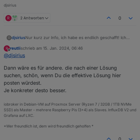
djsirius
R
2 Antworten
0
Nur kurz zur Info, ich habe es endlich geschafft! Ich
djsirius
D
hatte meinen DSL-Anschluss damals, als ich die
reutli
schrieb am
15. Jan. 2024, 06:46
R
Fritzbox getauscht habe, übernommen. Dort war der
Vielen Dank an alle, die mir geholfen haben!
zuletzt editiert von
Offline
@
djsirius
Anschluß falsch konfiguriert. Nun funktioniert IPv6 und
somit auch Nodejs und Npm.
Dann wäre es für andere. die nach einer Lösung
suchen, schön, wenn Du die effektive Lösung hier
posten würdest.
Je konkreter desto besser.
iobroker in Debian-VM auf Proxmox Server (Ryzen 7 / 32GB / 1TB NVMe
SSD) als Master - mehrere Raspberry Pis (3+4) als Slaves. InfluxDB V2 und
Grafana auf LXC.
*Wer freundlich ist, dem wird freundlich geholfen *
0