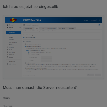
Mit deiner jetzigen Einstellung passiert nämlich
Ich habe es jetzt so eingestellt:
genau das, was du jetzt beobachtest:
Der Hostname wird zu einer IPv6 aufgelöst, die
Adresse kann aber nicht angefahren werden,
weil es da kein Routing hin gibt.
Muss man danach die Server neustarten?
Gruß
djsirius