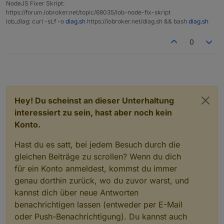
NodeJS Fixer Skript:
laut Host Info ist Npm 10.7 nun installiert...
/usr/bin/node 		v16.19.0

https://forum.iobroker.net/topic/68035/iob-node-fix-skript
/usr/bin/npm 		8.19.3

iob_diag: curl -sLf -o
diag.sh
https://iobroker.net/diag.sh && bash
diag.sh
Habt ihr da Ideen dazu? welche logs braucht ihr?
/usr/bin/npx 		8.19.3

/usr/bin/corepack 	0.15.1

0
We found these nodejs versions available fo
nodejs:

  Installed: 16.19.0-deb-1nodesource1

  Candidate: 16.20.2-deb-1nodesource1

Hey! Du scheinst an dieser Unterhaltung
  Version table:

interessiert zu sein, hast aber noch kein
     16.20.2-deb-1nodesource1 500

        500 https://deb.nodesource.com/node
Konto.
 *** 16.19.0-deb-1nodesource1 100

        100 /var/lib/dpkg/status

Hast du es satt, bei jedem Besuch durch die
     10.19.0~dfsg-3ubuntu1.6 500

gleichen Beiträge zu scrollen? Wenn du dich
        500 http://de.archive.ubuntu.com/ub
für ein Konto anmeldest, kommst du immer
        500 http://de.archive.ubuntu.com/ub
genau dorthin zurück, wo du zuvor warst, und
     10.19.0~dfsg-3ubuntu1 500

        500 http://de.archive.ubuntu.com/ub
kannst dich über neue Antworten
benachrichtigen lassen (entweder per E-Mail
oder Push-Benachrichtigung). Du kannst auch