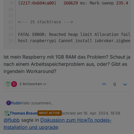
[
2217
:
0x604ca00
]   
260629
 ms: Mark
-
sweep 
235.4
 (
<
--- JS stacktrace --->
FATAL ERROR: Reached heap limit Allocation faile
host.raspberrypi Cannot install iobroker.zigbee
@
Ist mein Raspberry mit 1GB RAM das Problem? Schaut ja
nach einem Arbeitsspeicherproblem aus, oder? Gibt es
irgendein Workaround?
D
2 Antworten
0
Hallo zusammen,
flubb
F
Thomas Braun
schrieb am
16. Apr. 2024, 19:58
MOST ACTIVE
habe mein System seit langem auch mal wieder auf Stand
zuletzt editiert von
Online
@
flubb
sagte in
Diskussion zum HowTo nodejs-
gebracht, nur leider kann ich nachdem ich jetzt node-js
und den js-controller geupdatet hab, keinerlei Adapter
Would you like to upgrade zigbee from @1.8.13 t
Installation und upgrade
:
mehr aktualisieren. Hier mal die aktuelle Fehlermeldung:
Update zigbee from @1.8.13 to @1.10.3
