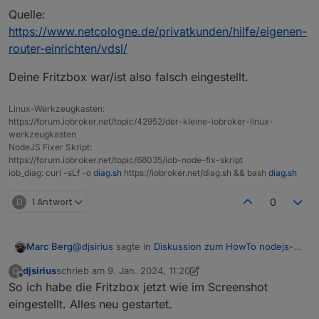
Muss man danach die Server neustarten?
Quelle:
https://www.netcologne.de/privatkunden/hilfe/eigenen-
router-einrichten/vdsl/
Deine Fritzbox war/ist also falsch eingestellt.
Linux-Werkzeugkasten:
https://forum.iobroker.net/topic/42952/der-kleine-iobroker-linux-
werkzeugkasten
NodeJS Fixer Skript:
https://forum.iobroker.net/topic/68035/iob-node-fix-skript
iob_diag: curl -sLf -o
diag.sh
https://iobroker.net/diag.sh && bash
diag.sh
D
1 Antwort
0
@
djsirius
sagte in
Diskussion zum HowTo nodejs-
Marc Berg
Installation und upgrade
:
djsirius
schrieb am
9. Jan. 2024, 11:20
D
zuletzt editiert von djsirius
1. Sept. 2024, 12:21
Offline
So ich habe die Fritzbox jetzt wie im Screenshot
Wenn noch jemand eine Idee hat, bitte her
damit.
eingestellt. Alles neu gestartet.
mach mal auf master und slave jeweils: