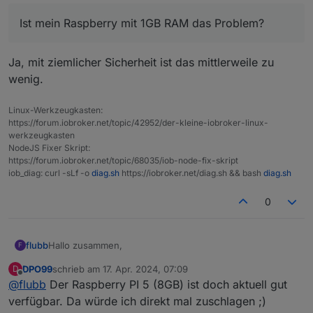
Ist mein Raspberry mit 1GB RAM das Problem? Schaut ja
NPM version: 10.5.0

nach einem Arbeitsspeicherproblem aus, oder? Gibt es
Ist mein Raspberry mit 1GB RAM das Problem?
Installing iobroker.zigbee@1.10.3... (System cal
irgendein Workaround?
<--- Last few GCs --->

Ja, mit ziemlicher Sicherheit ist das mittlerweile zu
[2217:0x604ca00]   258911 ms: Mark-sweep 235.4 
wenig.
[2217:0x604ca00]   260629 ms: Mark-sweep 235.4 
Linux-Werkzeugkasten:
https://forum.iobroker.net/topic/42952/der-kleine-iobroker-linux-
<--- JS stacktrace --->

werkzeugkasten
NodeJS Fixer Skript:
FATAL ERROR: Reached heap limit Allocation fail
https://forum.iobroker.net/topic/68035/iob-node-fix-skript
iob_diag: curl -sLf -o
diag.sh
https://iobroker.net/diag.sh && bash
diag.sh
0
Hallo zusammen,
flubb
F
DPO99
schrieb am
17. Apr. 2024, 07:09
D
habe mein System seit langem auch mal wieder auf Stand
zuletzt editiert von
Offline
@
flubb
Der Raspberry PI 5 (8GB) ist doch aktuell gut
gebracht, nur leider kann ich nachdem ich jetzt node-js
und den js-controller geupdatet hab, keinerlei Adapter
Would you like to upgrade zigbee from @1.8.13 t
verfügbar. Da würde ich direkt mal zuschlagen ;)
mehr aktualisieren. Hier mal die aktuelle Fehlermeldung:
Update zigbee from @1.8.13 to @1.10.3
