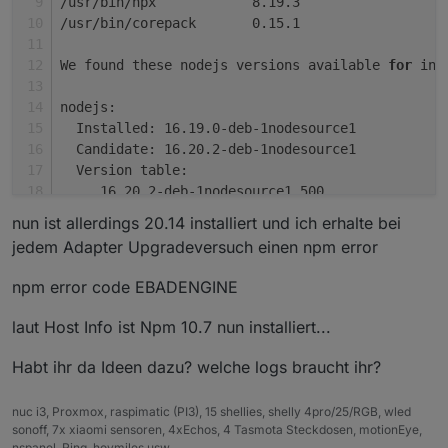
/usr/bin/npx 		8.19.3
/usr/bin/corepack 	0.15.1
We found these nodejs versions available 
for
 ins
nodejs:
  Installed: 16.19.0-deb-1nodesource1
  Candidate: 16.20.2-deb-1nodesource1
  Version table:
     16.20.2-deb-1nodesource1 500
        500 https://deb.nodesource.com/node_16.x
nun ist allerdings 20.14 installiert und ich erhalte bei
 *** 16.19.0-deb-1nodesource1 100
jedem Adapter Upgradeversuch einen npm error
        100 /var/lib/dpkg/status
     10.19.0~dfsg-3ubuntu1.6 500
npm error code EBADENGINE
        500 http://de.archive.ubuntu.com/ubuntu 
        500 http://de.archive.ubuntu.com/ubuntu 
laut Host Info ist Npm 10.7 nun installiert...
     10.19.0~dfsg-3ubuntu1 500
        500 http://de.archive.ubuntu.com/ubuntu 
Habt ihr da Ideen dazu? welche logs braucht ihr?
nuc i3, Proxmox, raspimatic (PI3), 15 shellies, shelly 4pro/25/RGB, wled
sonoff, 7x xiaomi sensoren, 4xEchos, 4 Tasmota Steckdosen, motionEye,
Nothing to 
do
 - Your installation is using the c
nspanel, Ring, hoymiles usw