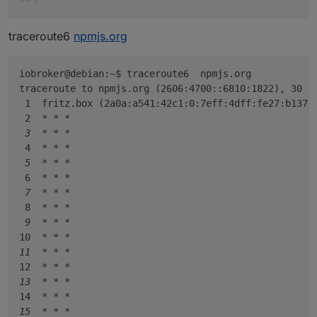
traceroute6
npmjs.org
iobroker@debian:~$ traceroute6  npmjs.org

traceroute to npmjs.org (2606:4700::6810:1822), 30 ho
 1  fritz.box (2a0a:a541:42c1:0:7eff:4dff:fe27:b137) 
 2  
* *
*

 3  *
* *
 4  
* *
*

 5  *
* *
 6  
* *
*

 7  *
* *
 8  
* *
*

 9  *
* *
10  
* *
*

11  *
* *
12  
* *
*

13  *
* *
14  
* *
*

15  *
* *