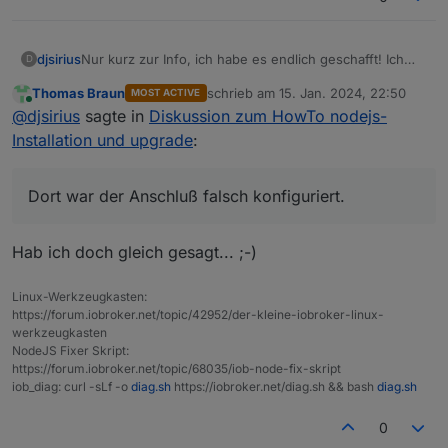
Nur kurz zur Info, ich habe es endlich geschafft! Ich
djsirius
D
hatte meinen DSL-Anschluss damals, als ich die
Thomas Braun
schrieb am
15. Jan. 2024, 22:50
MOST ACTIVE
Fritzbox getauscht habe, übernommen. Dort war der
Vielen Dank an alle, die mir geholfen haben!
zuletzt editiert von
Online
@
djsirius
sagte in
Diskussion zum HowTo nodejs-
Anschluß falsch konfiguriert. Nun funktioniert IPv6 und
somit auch Nodejs und Npm.
Installation und upgrade
:
Dort war der Anschluß falsch konfiguriert.
Hab ich doch gleich gesagt... ;-)
Linux-Werkzeugkasten:
https://forum.iobroker.net/topic/42952/der-kleine-iobroker-linux-
werkzeugkasten
NodeJS Fixer Skript:
https://forum.iobroker.net/topic/68035/iob-node-fix-skript
iob_diag: curl -sLf -o
diag.sh
https://iobroker.net/diag.sh && bash
diag.sh
0