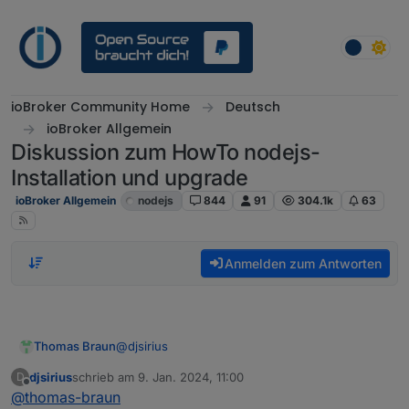
Weiter zum Inhalt
ioBroker Community Home
Deutsch
ioBroker Allgemein
Diskussion zum HowTo nodejs-
Installation und upgrade
ioBroker Allgemein
nodejs
844
91
304.1k
63
Anmelden zum Antworten
@
djsirius
Thomas Braun
djsirius
schrieb am
9. Jan. 2024, 11:00
D
Das muss mit höchster Sicherheit auf 'IPv6
zuletzt editiert von
Offline
@
thomas-braun
nativ' umgestellt werden.