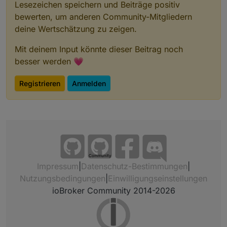
Nothing to do - Your installation is using 
Lesezeichen speichern und Beiträge positiv
bewerten, um anderen Community-Mitgliedern
You are running nodejs v16.19.0. Do you wan
deine Wertschätzung zu zeigen.
Press <y> to continue or any other key to q
Mit deinem Input könnte dieser Beitrag noch
besser werden 💗
Registrieren
Anmelden
Community
Impressum
|
Datenschutz-Bestimmungen
|
Nutzungsbedingungen
|
Einwilligungseinstellungen
ioBroker Community 2014-2026