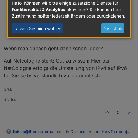
https://www.netcologne.de/privatkunden/hilfe/
Stelle deinen WLAN-Router so ein, dass
localhost/128                  [::]           
Hallo! Könnten wir bitte einige zusätzliche Dienste für
15  * * *

23  * * *

eigenen-router-einrichten/vdsl/
Deine Fritzbox war/ist also falsch eingestellt.
eine native IPv6-Anbindung für den
debian.fritz.box/128           [::]           
Quelle:
16  * * *

Funktionalität & Analytics
aktivieren? Sie können Ihre
24  * * *

Internetzugang verwendet, die IPv4-
debian.fritz.box/128           [::]           
17  * * *

https://www.netcologne.de/privatkunden/hilfe/eige
Zustimmung später jederzeit ändern oder zurückziehen.
25  * * *

Verbindung über DS-Lite hergestellt und
fe80::ca9c:dcff:feec:fbbc/128  [::]           
18  * * *

26  * * *

nen-router-einrichten/vdsl/
die AFTR-Adresse automatisch über
ff00::/8                       [::]           
19  * * *

27  * * *

Lassen Sie mich wählen
Das ist ok
Deine Fritzbox war/ist also falsch eingestellt.
DHCPv6 ermittelt wird.
20  * * *

28  * * *

21  * * *

29  * * *

22  * * *

30  * * *

Wenn man danach geht dann schon, oder?
23  * * *

24  * * *

Auf Netcologne steht: Gut zu wissen: Hier bei
25  * * *

NetCologne erfolgt die Umstellung von IPv4 auf IPv6
26  * * *

27  * * *

für Sie selbstverständlich vollautomatisch.
28  * * *

29  * * *

Gruß
djsirius
0
@
thomas-braun
said in
Diskussion zum HowTo nodejs-
djsirius
D
Installation und upgrade
: