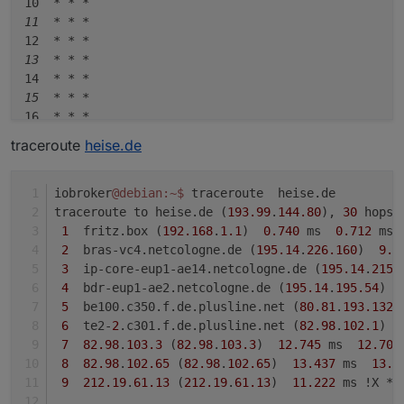
10  
* *
*

11  *
* *
12  
* *
*

13  *
* *
14  
* *
*

15  *
* *
16  
* *
*

17  *
* *
traceroute
heise.de
18  
* *
*

19  *
* *
20  
* *
*

iobroker
@debian
:~
$ 
traceroute  heise.de
21  *
* *
traceroute to heise.de (
193.99
.
144.80
), 
30
 hops 
22  
* *
*

1
  fritz.box (
192.168
.
1.1
)  
0.740
 ms  
0.712
 ms 
23  *
* *
2
  bras-vc4.netcologne.de (
195.14
.
226.160
)  
9.7
24  
* *
*

3
  ip-core-eup1-ae14.netcologne.de (
195.14
.
215.
25  *
* *
4
  bdr-eup1-ae2.netcologne.de (
195.14
.
195.54
)  
26  
* *
*

5
  be100.c350.f.de.plusline.net (
80.81
.
193.132
)
27  *
* *
6
  te2-
2
.c301.f.de.plusline.net (
82.98
.
102.1
)  
28  
* *
*

7
82.98
.
103.3
 (
82.98
.
103.3
)  
12.745
 ms  
12.704
29  *
* *
8
82.98
.
102.65
 (
82.98
.
102.65
)  
13.437
 ms  
13.8
30  
* *
*

9
212.19
.
61.13
 (
212.19
.
61.13
)  
11.222
 ms !X * 