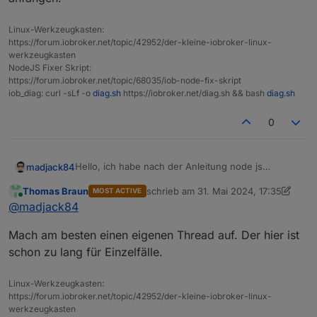
  Version table:

     16.20.2-deb-1nodesource1 500

Linux-Werkzeugkasten:
        500 https://deb.nodesource.com/node
https://forum.iobroker.net/topic/42952/der-kleine-iobroker-linux-
 *** 16.19.0-deb-1nodesource1 100

werkzeugkasten
        100 /var/lib/dpkg/status

NodeJS Fixer Skript:
     10.19.0~dfsg-3ubuntu1.6 500

https://forum.iobroker.net/topic/68035/iob-node-fix-skript
        500 http://de.archive.ubuntu.com/ub
iob_diag: curl -sLf -o
diag.sh
https://iobroker.net/diag.sh && bash
diag.sh
        500 http://de.archive.ubuntu.com/ub
     10.19.0~dfsg-3ubuntu1 500

0
        500 http://de.archive.ubuntu.com/ub
Hello, ich habe nach der Anleitung node js
madjack84
aktualisiert
Nothing to do - Your installation is using 
Thomas Braun
schrieb am
31. Mai 2024, 17:35
MOST ACTIVE
iob nodejs-update
zuletzt editiert von Thomas Braun
Online
@
madjack84
You are running nodejs v16.19.0. Do you wan
mit folgendem Text:
Mach am besten einen eigenen Thread auf. Der hier ist
Press <y> to continue or any other key to q
ioBroker nodejs fixer 2024-05-23

schon zu lang für Einzelfälle.
nun ist allerdings 20.14 installiert und ich erhalte bei
Recommended nodejs-version is: 18.20.3

Linux-Werkzeugkasten:
jedem Adapter Upgradeversuch einen npm error
Checking your installation now. Please be p
https://forum.iobroker.net/topic/42952/der-kleine-iobroker-linux-
npm error code EBADENGINE
werkzeugkasten
Your current setup is:
