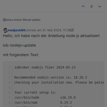
Ist mein Raspberry mit 1GB RAM das Problem? Schaut ja
NPM version: 10.5.0

0
nach einem Arbeitsspeicherproblem aus, oder? Gibt es
Installing iobroker.zigbee@1.10.3... (System cal
irgendein Workaround?
<--- Last few GCs --->

etwa einem Monat später
[2217:0x604ca00]   258911 ms: Mark-sweep 235.4 
madjack84
schrieb am
31. Mai 2024, 17:28
[2217:0x604ca00]   260629 ms: Mark-sweep 235.4 
zuletzt editiert von madjack84
Offline
Hello, ich habe nach der Anleitung node js aktualisiert
iob nodejs-update
<--- JS stacktrace --->

mit folgendem Text:
FATAL ERROR: Reached heap limit Allocation fail
ioBroker nodejs fixer 2024-05-23
Recommended nodejs-version is: 18.20.3
Checking your installation now. Please be patien
Your current setup is:
/usr/bin/node 		v16.19.0
/usr/bin/npm 		8.19.3