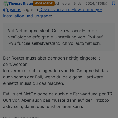
Thomas Braun
schrieb am
9. Jan. 2024, 11:58
MOST ACTIVE
zuletzt editiert von Thomas Braun
1. S
Online
Quelle:
@
djsirius
sagte in
Diskussion zum HowTo nodejs-
https://www.netcologne.de/privatkunden/hilfe/eig
Installation und upgrade
:
Wenn man danach geht dann schon, oder?
enen-router-einrichten/vdsl/
Deine Fritzbox war/ist also falsch eingestellt.
Auf Netcologne steht: Gut zu wissen: Hier bei
Auf Netcologne steht: Gut zu wissen: Hier bei
NetCologne erfolgt die Umstellung von IPv4 auf IPv6
NetCologne erfolgt die Umstellung von IPv4 auf
für Sie selbstverständlich vollautomatisch.
IPv6 für Sie selbstverständlich vollautomatisch.
Der Router muss aber dennoch richtig eingestellt
sein/werden.
Ich vermute, auf Leihgeräten von NetCologne ist das
auch schon der Fall, wenn du da eigene Hardware
einsetzt musst du das machen.
Evtl. sieht NetCologne da auch die Fernwartung per TR-
064 vor. Aber auch das müsste dann auf der Fritzbox
aktiv sein, damit das funktionieren kann.