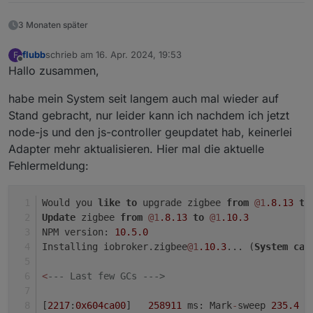
3 Monaten später
flubb
schrieb am
16. Apr. 2024, 19:53
F
zuletzt editiert von
Offline
Hallo zusammen,
habe mein System seit langem auch mal wieder auf
Stand gebracht, nur leider kann ich nachdem ich jetzt
node-js und den js-controller geupdatet hab, keinerlei
Adapter mehr aktualisieren. Hier mal die aktuelle
Fehlermeldung:
Would you 
like
to
 upgrade zigbee 
from
@1
.8
.13
to
Update
 zigbee 
from
@1
.8
.13
to
@1
.10
.3
NPM version: 
10.5
.0
Installing iobroker.zigbee
@1
.10
.3
... (
System
cal
<
--- Last few GCs --->
[
2217
:
0x604ca00
]   
258911
 ms: Mark
-
sweep 
235.4
 (