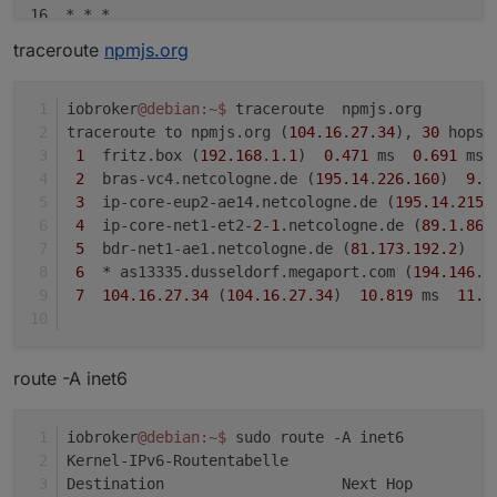
16  
* *
*

17  *
* *
traceroute
npmjs.org
18  
* *
*

19  *
* *
20  
* *
*

iobroker
@debian
:~
$ 
traceroute  npmjs.org
21  *
* *
traceroute to npmjs.org (
104.16
.
27.34
), 
30
 hops 
22  
* *
*

1
  fritz.box (
192.168
.
1.1
)  
0.471
 ms  
0.691
 ms 
23  *
* *
2
  bras-vc4.netcologne.de (
195.14
.
226.160
)  
9.7
24  
* *
*

3
  ip-core-eup2-ae14.netcologne.de (
195.14
.
215.
25  *
* *
4
  ip-core-net1-et2-
2
-
1
.netcologne.de (
89.1
.
86.
26  
* *
*

5
  bdr-net1-ae1.netcologne.de (
81.173
.
192.2
)  
1
27  *
* *
6
  * as13335.dusseldorf.megaport.com (
194.146
.
1
28  
* *
*

7
104.16
.
27.34
 (
104.16
.
27.34
)  
10.819
 ms  
11.4
29  *
* *
30  
* *
route -A inet6
iobroker
@debian
:~
$ 
sudo route -A inet6
Kernel-IPv6-Routentabelle
Destination                    Next Hop         