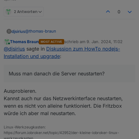
2 Antworten
0
@
thomas-braun
djsirius
D
Thomas Braun
schrieb am
9. Jan. 2024, 11:02
MOST ACTIVE
Ich habe es jetzt so eingestellt:
zuletzt editiert von
Online
@
djsirius
sagte in
Diskussion zum HowTo nodejs-
Installation und upgrade
:
Muss man danach die Server neustarten?
Ausprobieren.
Kannst auch nur das Netzwerkinterface neustarten,
wenn es nicht von alleine funktioniert. Die Fritzbox
würde ich aber mal neustarten.
Muss man danach die Server neustarten?
Linux-Werkzeugkasten:
https://forum.iobroker.net/topic/42952/der-kleine-iobroker-linux-
werkzeugkasten