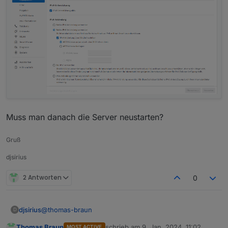
Muss man danach die Server neustarten?
Gruß
djsirius
2 Antworten
0
@
thomas-braun
djsirius
D
Thomas Braun
schrieb am
9. Jan. 2024, 11:02
MOST ACTIVE