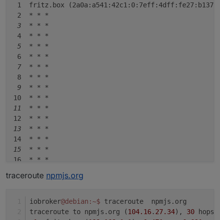
 1  fritz.box (2a0a:a541:42c1:0:7eff:4dff:fe27:b137) 
 2  
* *
*

 3  *
* *
 4  
* *
*

 5  *
* *
 6  
* *
*

 7  *
* *
 8  
* *
*

 9  *
* *
10  
* *
*

11  *
* *
12  
* *
*

13  *
* *
14  
* *
*

15  *
* *
16  
* *
*

17  *
* *
traceroute
npmjs.org
18  
* *
*

19  *
* *
20  
* *
*

iobroker
@debian
:~
$ 
traceroute  npmjs.org
21  *
* *
traceroute to npmjs.org (
104.16
.
27.34
), 
30
 hops 