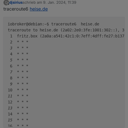
djsirius
schrieb am
9. Jan. 2024, 11:39
D
Namensauflösung funktionert, das Routing
zuletzt editiert von
Offline
traceroute6
heise.de
klemmt noch.
traceroute6  heise.de

traceroute  heise.de

iobroker@debian:~$ traceroute6  heise.de

sagt?
traceroute6  npmjs.org

traceroute to heise.de (2a02:2e0:3fe:1001:302::), 30 
 1  fritz.box (2a0a:a541:42c1:0:7eff:4dff:fe27:b137) 
 2  
* *
*

 3  *
* *
 4  
* *
*

 5  *
* *
 6  
* *
*

 7  *
* *
 8  
* *
*

 9  *
* *
10  
* *
*

11  *
* *
12  
* *
*

13  *
* *
14  
* *
*

15  *
* *
16  
* *
*
