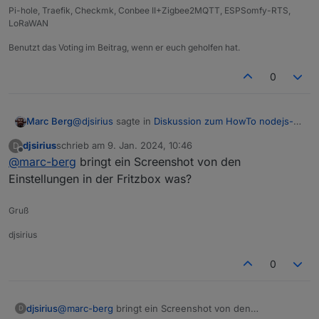
Pi-hole, Traefik, Checkmk, Conbee II+Zigbee2MQTT, ESPSomfy-RTS,
Address: 2606:4700::6810:123

LoRaWAN
Name:   registry.npmjs.org

Address: 2606:4700::6810:1b22

Benutzt das Voting im Beitrag, wenn er euch geholfen hat.
Name:   registry.npmjs.org

Address: 2606:4700::6810:1e22

0
Name:   registry.npmjs.org

Address: 2606:4700::6810:1f22

@
djsirius
sagte in
Diskussion zum HowTo nodejs-
Marc Berg
Installation und upgrade
:
djsirius
schrieb am
9. Jan. 2024, 10:46
D
zuletzt editiert von
Offline
@
marc-berg
bringt ein Screenshot von den
Auf meinem Windows-Rechner geht!
Einstellungen in der Fritzbox was?
Ja wahrscheinlich ist dort IPv6 abgeschaltet.
Gruß
Du könntest jetzt IPv4 auf den beiden Kisten
djsirius
priorisieren, das wäre dann aber nur ein dickes
Pflaster auf eine weiter offene Wunde. Das holt
0
dich irgendwann ein.
djsirius
@
marc-berg
bringt ein Screenshot von den
D