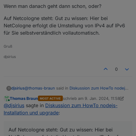
22  * * *

30  * * *

Wenn man danach geht dann schon, oder?
23  * * *

24  * * *

Auf Netcologne steht: Gut zu wissen: Hier bei
25  * * *

NetCologne erfolgt die Umstellung von IPv4 auf IPv6
26  * * *

27  * * *

für Sie selbstverständlich vollautomatisch.
28  * * *

29  * * *

Gruß
djsirius
0
@
thomas-braun
said in
Diskussion zum HowTo nodejs-
djsirius
D
Installation und upgrade
:
Thomas Braun
schrieb am
9. Jan. 2024, 11:58
MOST ACTIVE
zuletzt editiert von Thomas Braun
1. S
Online
Quelle:
@
djsirius
sagte in
Diskussion zum HowTo nodejs-
https://www.netcologne.de/privatkunden/hilfe/eig
Installation und upgrade
:
Wenn man danach geht dann schon, oder?
enen-router-einrichten/vdsl/
Deine Fritzbox war/ist also falsch eingestellt.
Auf Netcologne steht: Gut zu wissen: Hier bei
Auf Netcologne steht: Gut zu wissen: Hier bei
NetCologne erfolgt die Umstellung von IPv4 auf IPv6