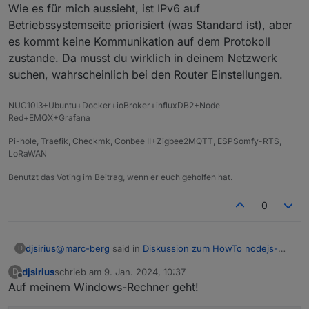
Installation und upgrade
:
Wie es für mich aussieht, ist IPv6 auf
iobroker@debian:~$ ping registry.npmjs.org

Betriebssystemseite priorisiert (was Standard ist), aber
PING registry.npmjs.org(2606:4700::6810:23 (26
ping
registry.npmjs.org
<- geht auf beiden
iobroker@debian:~$ nslookup registry.npmjs.org
es kommt keine Kommunikation auf dem Protokoll
nicht
Server:         192.168.1.1

zustande. Da musst du wirklich in deinem Netzwerk
Address:        192.168.1.1#53

^C

suchen, wahrscheinlich bei den Router Einstellungen.
--- registry.npmjs.org ping statistics ---

die Response zumindest für
Non-authoritative answer:

Name:   registry.npmjs.org

NUC10I3+Ubuntu+Docker+ioBroker+influxDB2+Node
Address: 104.16.31.34

Red+EMQX+Grafana
Name:   registry.npmjs.org

wäre interessant
Pi-hole, Traefik, Checkmk, Conbee II+Zigbee2MQTT, ESPSomfy-RTS,
Address: 104.16.29.34

LoRaWAN
Name:   registry.npmjs.org

EDIT: und
Address: 104.16.0.35

Benutzt das Voting im Beitrag, wenn er euch geholfen hat.
Name:   registry.npmjs.org

Address: 104.16.25.34

0
Name:   registry.npmjs.org

Address: 104.16.27.34

Name:   registry.npmjs.org

@
marc-berg
said in
Diskussion zum HowTo nodejs-
djsirius
Address: 104.16.30.34

D
Installation und upgrade
:
Name:   registry.npmjs.org

djsirius
schrieb am
9. Jan. 2024, 10:37
D
Address: 104.16.2.35

zuletzt editiert von
Offline
Auf meinem Windows-Rechner geht!
@
djsirius
sagte in
Diskussion zum HowTo nodejs-
Name:   registry.npmjs.org

Installation und upgrade
:
Address: 104.16.26.34
