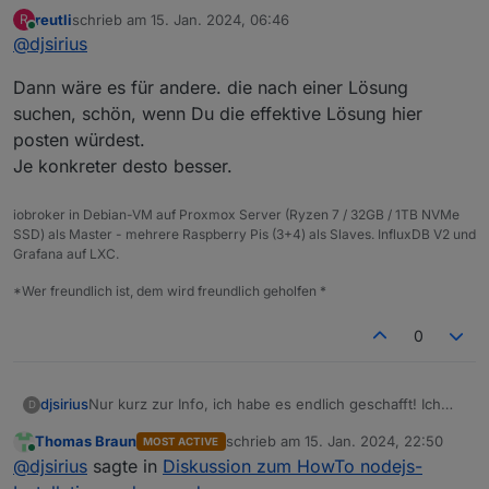
hatte meinen DSL-Anschluss damals, als ich die
reutli
schrieb am
15. Jan. 2024, 06:46
R
Fritzbox getauscht habe, übernommen. Dort war der
Vielen Dank an alle, die mir geholfen haben!
zuletzt editiert von
Online
@
djsirius
Anschluß falsch konfiguriert. Nun funktioniert IPv6 und
somit auch Nodejs und Npm.
Dann wäre es für andere. die nach einer Lösung
suchen, schön, wenn Du die effektive Lösung hier
posten würdest.
Je konkreter desto besser.
iobroker in Debian-VM auf Proxmox Server (Ryzen 7 / 32GB / 1TB NVMe
SSD) als Master - mehrere Raspberry Pis (3+4) als Slaves. InfluxDB V2 und
Grafana auf LXC.
*Wer freundlich ist, dem wird freundlich geholfen *
0
Nur kurz zur Info, ich habe es endlich geschafft! Ich
djsirius
D
hatte meinen DSL-Anschluss damals, als ich die
Thomas Braun
schrieb am
15. Jan. 2024, 22:50
MOST ACTIVE
Fritzbox getauscht habe, übernommen. Dort war der
Vielen Dank an alle, die mir geholfen haben!
zuletzt editiert von
Online
@
djsirius
sagte in
Diskussion zum HowTo nodejs-
Anschluß falsch konfiguriert. Nun funktioniert IPv6 und
somit auch Nodejs und Npm.