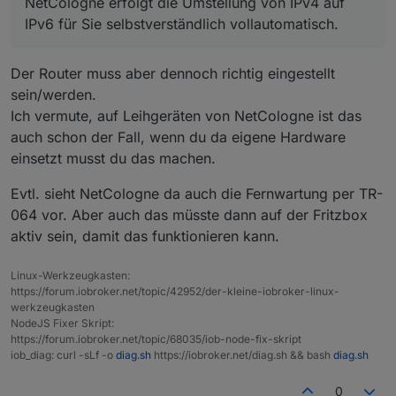
NetCologne erfolgt die Umstellung von IPv4 auf
für Sie selbstverständlich vollautomatisch.
IPv6 für Sie selbstverständlich vollautomatisch.
Der Router muss aber dennoch richtig eingestellt
sein/werden.
Ich vermute, auf Leihgeräten von NetCologne ist das
auch schon der Fall, wenn du da eigene Hardware
einsetzt musst du das machen.
Evtl. sieht NetCologne da auch die Fernwartung per TR-
064 vor. Aber auch das müsste dann auf der Fritzbox
aktiv sein, damit das funktionieren kann.
Linux-Werkzeugkasten:
https://forum.iobroker.net/topic/42952/der-kleine-iobroker-linux-
werkzeugkasten
NodeJS Fixer Skript:
https://forum.iobroker.net/topic/68035/iob-node-fix-skript
iob_diag: curl -sLf -o
diag.sh
https://iobroker.net/diag.sh && bash
diag.sh
0