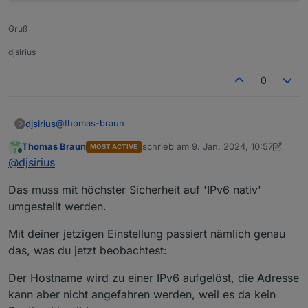
Gruß
djsirius
0
@
thomas-braun
djsirius
D
Thomas Braun
schrieb am
9. Jan. 2024, 10:57
MOST ACTIVE
Ich habe einen Anschluß von NetCologne 100 Mbit
zuletzt editiert von Thomas Braun
1. S
Online
@
djsirius
Das muss mit höchster Sicherheit auf 'IPv6 nativ'
umgestellt werden.
Mit deiner jetzigen Einstellung passiert nämlich genau
das, was du jetzt beobachtest:
Der Hostname wird zu einer IPv6 aufgelöst, die Adresse
kann aber nicht angefahren werden, weil es da kein