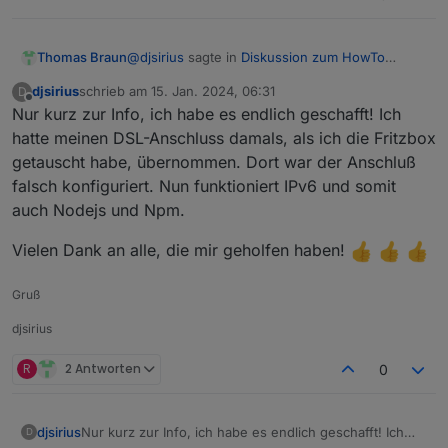
@
djsirius
sagte in
Diskussion zum HowTo
Thomas Braun
nodejs-Installation und upgrade
:
djsirius
schrieb am
15. Jan. 2024, 06:31
D
zuletzt editiert von
Offline
Nur kurz zur Info, ich habe es endlich geschafft! Ich
Auf Netcologne steht: Gut zu wissen: Hier
bei NetCologne erfolgt die Umstellung von
hatte meinen DSL-Anschluss damals, als ich die Fritzbox
Der Router muss aber dennoch richtig
IPv4 auf IPv6 für Sie selbstverständlich
getauscht habe, übernommen. Dort war der Anschluß
eingestellt sein/werden.
vollautomatisch.
falsch konfiguriert. Nun funktioniert IPv6 und somit
Ich vermute, auf Leihgeräten von NetCologne
Evtl. sieht NetCologne da auch die Fernwartung
ist das auch schon der Fall, wenn du da eigene
per TR-064 vor. Aber auch das müsste dann auf
auch Nodejs und Npm.
Hardware einsetzt musst du das machen.
der Fritzbox aktiv sein, damit das funktionieren
kann.
Vielen Dank an alle, die mir geholfen haben!
Gruß
djsirius
R
2 Antworten
0
Nur kurz zur Info, ich habe es endlich geschafft! Ich
djsirius
D