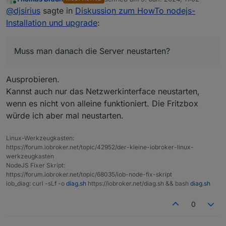
Ich habe es jetzt so eingestellt:
zuletzt editiert von
Online
@
djsirius
sagte in
Diskussion zum HowTo nodejs-
Installation und upgrade
:
Muss man danach die Server neustarten?
Ausprobieren.
Kannst auch nur das Netzwerkinterface neustarten,
wenn es nicht von alleine funktioniert. Die Fritzbox
würde ich aber mal neustarten.
Muss man danach die Server neustarten?
Linux-Werkzeugkasten:
https://forum.iobroker.net/topic/42952/der-kleine-iobroker-linux-
werkzeugkasten
NodeJS Fixer Skript:
https://forum.iobroker.net/topic/68035/iob-node-fix-skript
iob_diag: curl -sLf -o
diag.sh
https://iobroker.net/diag.sh && bash
diag.sh
0