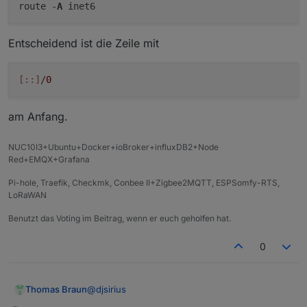
route -
A
inet6
Address: 2606:4700::6810:1822

Name:   registry.npmjs.org

Address: 2606:4700::6810:323

Entscheidend ist die Zeile mit
Name:   registry.npmjs.org

Address: 2606:4700::6810:1922

Name:   registry.npmjs.org

[::]
/
0
Address: 2606:4700::6810:123

Name:   registry.npmjs.org

Address: 2606:4700::6810:223

am Anfang.
Name:   registry.npmjs.org

Address: 2606:4700::6810:1b22

NUC10I3+Ubuntu+Docker+ioBroker+influxDB2+Node
Name:   registry.npmjs.org

Red+EMQX+Grafana
Address: 2606:4700::6810:1e22

Name:   registry.npmjs.org

Pi-hole, Traefik, Checkmk, Conbee II+Zigbee2MQTT, ESPSomfy-RTS,
LoRaWAN
Benutzt das Voting im Beitrag, wenn er euch geholfen hat.
0
@
djsirius
Thomas Braun