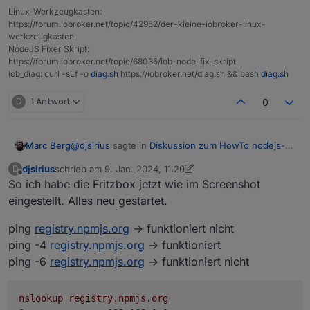
Linux-Werkzeugkasten:
https://forum.iobroker.net/topic/42952/der-kleine-iobroker-linux-
werkzeugkasten
NodeJS Fixer Skript:
https://forum.iobroker.net/topic/68035/iob-node-fix-skript
iob_diag: curl -sLf -o
diag.sh
https://iobroker.net/diag.sh && bash
diag.sh
D
1 Antwort
0
@
djsirius
sagte in
Diskussion zum HowTo nodejs-
Marc Berg
Installation und upgrade
:
djsirius
schrieb am
9. Jan. 2024, 11:20
D
zuletzt editiert von djsirius
1. Sept. 2024, 12:21
Offline
So ich habe die Fritzbox jetzt wie im Screenshot
Wenn noch jemand eine Idee hat, bitte her
damit.
eingestellt. Alles neu gestartet.
mach mal auf master und slave jeweils:
ping
registry.npmjs.org
-> funktioniert nicht
ping registry.npmjs.org

ping -4
registry.npmjs.org
-> funktioniert
ping -4 registry.npmjs.org

ping -6
registry.npmjs.org
-> funktioniert nicht
nslookup
registry.npmjs.org