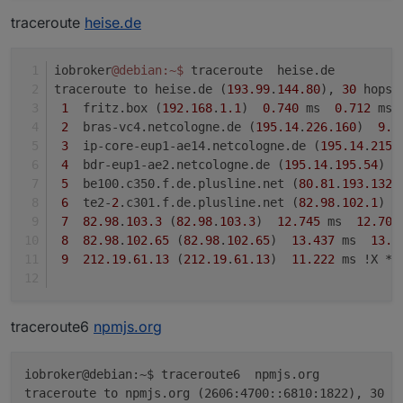
17  *
* *
traceroute
heise.de
18  
* *
*

19  *
* *
20  
* *
*

iobroker
@debian
:~
$ 
traceroute  heise.de
21  *
* *
traceroute to heise.de (
193.99
.
144.80
), 
30
 hops 
22  
* *
*

1
  fritz.box (
192.168
.
1.1
)  
0.740
 ms  
0.712
 ms 
23  *
* *
2
  bras-vc4.netcologne.de (
195.14
.
226.160
)  
9.7
24  
* *
*

3
  ip-core-eup1-ae14.netcologne.de (
195.14
.
215.
25  *
* *
4
  bdr-eup1-ae2.netcologne.de (
195.14
.
195.54
)  
26  
* *
*

5
  be100.c350.f.de.plusline.net (
80.81
.
193.132
)
27  *
* *
6
  te2-
2
.c301.f.de.plusline.net (
82.98
.
102.1
)  
28  
* *
*

7
82.98
.
103.3
 (
82.98
.
103.3
)  
12.745
 ms  
12.704
29  *
* *
8
82.98
.
102.65
 (
82.98
.
102.65
)  
13.437
 ms  
13.8
30  
* *
*

9
212.19
.
61.13
 (
212.19
.
61.13
)  
11.222
 ms !X * 
traceroute6
npmjs.org
iobroker@debian:~$ traceroute6  npmjs.org

traceroute to npmjs.org (2606:4700::6810:1822), 30 ho