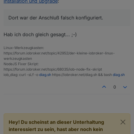
Installation und upgrade
:
Dort war der Anschluß falsch konfiguriert.
Hab ich doch gleich gesagt... ;-)
Linux-Werkzeugkasten:
https://forum.iobroker.net/topic/42952/der-kleine-iobroker-linux-
werkzeugkasten
NodeJS Fixer Skript:
https://forum.iobroker.net/topic/68035/iob-node-fix-skript
iob_diag: curl -sLf -o
diag.sh
https://iobroker.net/diag.sh && bash
diag.sh
0
Hey! Du scheinst an dieser Unterhaltung
interessiert zu sein, hast aber noch kein