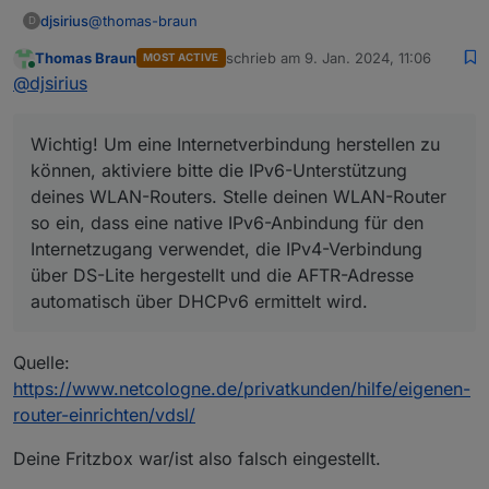
@
thomas-braun
djsirius
D
Thomas Braun
schrieb am
9. Jan. 2024, 11:06
MOST ACTIVE
Ich habe es jetzt so eingestellt:
zuletzt editiert von
Online
@
djsirius
Wichtig! Um eine Internetverbindung herstellen zu
können, aktiviere bitte die IPv6-Unterstützung
deines WLAN-Routers. Stelle deinen WLAN-Router
so ein, dass eine native IPv6-Anbindung für den
Internetzugang verwendet, die IPv4-Verbindung
über DS-Lite hergestellt und die AFTR-Adresse
automatisch über DHCPv6 ermittelt wird.
Muss man danach die Server neustarten?
Quelle:
https://www.netcologne.de/privatkunden/hilfe/eigenen-
router-einrichten/vdsl/
Deine Fritzbox war/ist also falsch eingestellt.