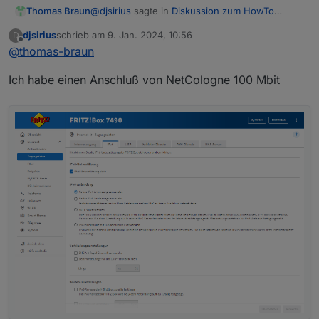
@
djsirius
sagte in
Diskussion zum HowTo
Thomas Braun
nodejs-Installation und upgrade
:
djsirius
schrieb am
9. Jan. 2024, 10:56
D
zuletzt editiert von
Offline
@
thomas-braun
bringt ein Screenshot von den
Einstellungen in der Fritzbox was?
Von der entsprechenden Seite vielleicht.
Ich habe einen Anschluß von NetCologne 100 Mbit
Welchen Anschluss hast du denn da bei dir?