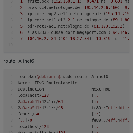
22  
* *
*

1
  fritz.box (
192.168
.
1.1
)  
0.471
 ms  
0.691
 ms 
23  *
* *
2
  bras-vc4.netcologne.de (
195.14
.
226.160
)  
9.7
24  
* *
*

3
  ip-core-eup2-ae14.netcologne.de (
195.14
.
215.
25  *
* *
4
  ip-core-net1-et2-
2
-
1
.netcologne.de (
89.1
.
86.
26  
* *
*

5
  bdr-net1-ae1.netcologne.de (
81.173
.
192.2
)  
1
27  *
* *
6
  * as13335.dusseldorf.megaport.com (
194.146
.
1
28  
* *
*

7
104.16
.
27.34
 (
104.16
.
27.34
)  
10.819
 ms  
11.4
29  *
* *
30  
* *
route -A inet6
iobroker
@debian
:~
$ 
sudo route -A inet6
Kernel-IPv6-Routentabelle
Destination                    Next Hop         
localhost/
128
                  [
:
:
]             
2
a0a:
a541:
42c1::/
64
            [
:
:
]             
2
a0a:
a541:
42c1::/
48
            fe80::7
eff:
4
dff:
f
fe80::/
64
                      [
:
:
]             
[
:
:
]/
0
                         fe80::7
eff:
4
dff:
f
localhost/
128
                  [
:
:
]             
debian.fritz.box/
128
           [
:
:
]             