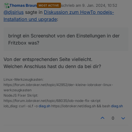
Einstellungen in der Fritzbox was?
Thomas Braun
schrieb am
9. Jan. 2024, 10:52
MOST ACTIVE
zuletzt editiert von
Online
@
djsirius
sagte in
Diskussion zum HowTo nodejs-
Installation und upgrade
:
bringt ein Screenshot von den Einstellungen in der
Fritzbox was?
Von der entsprechenden Seite vielleicht.
Welchen Anschluss hast du denn da bei dir?
Linux-Werkzeugkasten:
https://forum.iobroker.net/topic/42952/der-kleine-iobroker-linux-
werkzeugkasten
NodeJS Fixer Skript:
https://forum.iobroker.net/topic/68035/iob-node-fix-skript
iob_diag: curl -sLf -o
diag.sh
https://iobroker.net/diag.sh && bash
diag.sh
0