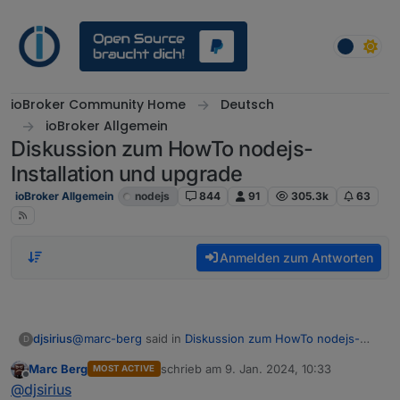
Weiter zum Inhalt
ioBroker Community Home
Deutsch
ioBroker Allgemein
Diskussion zum HowTo nodejs-
Installation und upgrade
ioBroker Allgemein
nodejs
844
91
305.3k
63
Anmelden zum Antworten
@
marc-berg
said in
Diskussion zum HowTo nodejs-
djsirius
D
Installation und upgrade
:
Marc Berg
schrieb am
9. Jan. 2024, 10:33
MOST ACTIVE
zuletzt editiert von
Offline
@
djsirius
sagte in
Diskussion zum HowTo nodejs-
@
djsirius