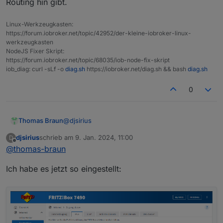
Routing hin gibt.
Linux-Werkzeugkasten:
https://forum.iobroker.net/topic/42952/der-kleine-iobroker-linux-
werkzeugkasten
NodeJS Fixer Skript:
https://forum.iobroker.net/topic/68035/iob-node-fix-skript
iob_diag: curl -sLf -o
diag.sh
https://iobroker.net/diag.sh && bash
diag.sh
0
@
djsirius
Thomas Braun
djsirius
schrieb am
9. Jan. 2024, 11:00
D
Das muss mit höchster Sicherheit auf 'IPv6
zuletzt editiert von
Offline
@
thomas-braun
nativ' umgestellt werden.
Mit deiner jetzigen Einstellung passiert nämlich
Ich habe es jetzt so eingestellt:
genau das, was du jetzt beobachtest:
Der Hostname wird zu einer IPv6 aufgelöst, die
Adresse kann aber nicht angefahren werden,
weil es da kein Routing hin gibt.