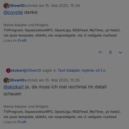
OliverIO
schrieb am
15. Mai 2020, 15:34
zuletzt editiert von
Offline
@
coyote
danke
Meine Adapter und Widgets
TVProgram
,
SqueezeboxRPC
,
OpenLiga
,
RSSFeed
,
MyTime
,,
pi-hole2
,
vis-json-template
,
skiinfo
,
vis-mapwidgets
,
vis-2-widgets-rssfeed
Links im
Profil
0
@
OliverIO
sagte in
Test Adapter mytime v0.1.x
:
skokarl
S
OliverIO
schrieb am
15. Mai 2020, 15:35
zuletzt editiert von
Offline
https://github.com/oweitman/iobroker.mytime
@
skokarl
ja, da muss ich mal nochmal im detail
schauen
sollte das Widget hiermit
Meine Adapter und Widgets
TVProgram
,
SqueezeboxRPC
,
OpenLiga
,
RSSFeed
,
MyTime
,,
pi-hole2
,
vis-json-template
,
skiinfo
,
vis-mapwidgets
,
vis-2-widgets-rssfeed
Links im
Profil