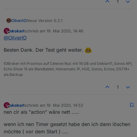
1
Neue Version 0.2.1
OliverIO
skokarl
schrieb am
19. Mai 2020, 14:46
S
der anzeige´fehler im configurationsdialog für
zuletzt editiert von
Offline
@
OliverIO
einen timer wurde behoben
ein Problem mit dem default template für das
Besten Dank. Der Test geht weiter.
widget countdown plain wurde behoben
icons für die beiden widgets wurden
hinzugefügt
IOBroker mit Proxmox auf Celeron Nuc mit 16 GB und Debian11, Sonos API,
die Berechnung der Kreise in countdown circle
Echo Show 15 als Wandtablet, Homematic IP, HUE, Sonos, Echos, DS718+
wurden bei 0 werten korrigiert
als Backup
die javascript intervals wurden im edit mode
entfernt, da sie die anpassung und speicherung
1
von konfigurationswerten verhinderte.
skokarl
schrieb am
19. Mai 2020, 14:52
S
zuletzt editiert von
Offline
nen clr als "action" wäre nett .....
wenn ich nen Timer gesetzt habe den ich dann löschen
möchte ( vor dem Start ) ....