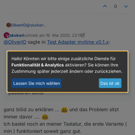
0
@
skokarl
OliverIO
was funktioniert da nicht?
skokarl
schrieb am
19. Mai 2020, 23:11
S
beschreibe mal was du der reihe nach machst, was
zuletzt editiert von skokarl
Offline
@
OliverIO
sagte in
Test Adapter mytime v0.1.x
:
tatsächlich passiert und was deiner meinung nach
passieren sollte
Hallo! Könnten wir bitte einige zusätzliche Dienste für
@
skokarl
Funktionalität & Analytics
aktivieren? Sie können Ihre
was funktioniert da nicht?
Zustimmung später jederzeit ändern oder zurückziehen.
beschreibe mal was du der reihe nach machst, was
Lassen Sie mich wählen
Das ist ok
tatsächlich passiert und was deiner meinung nach
passieren sollte
ganz blöd zu erklären ...
und das Problem sitzt
immer davor ....
Ich bastel noch an meiner Tastatur, die erste Variante (
min ) funktioniert soweit ganz gut.