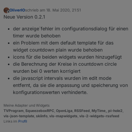
OliverIO
schrieb am
18. Mai 2020, 21:51
zuletzt editiert von
Offline
Neue Version 0.2.1
der anzeige´fehler im configurationsdialog für einen
timer wurde behoben
ein Problem mit dem default template für das
widget countdown plain wurde behoben
icons für die beiden widgets wurden hinzugefügt
die Berechnung der Kreise in countdown circle
wurden bei 0 werten korrigiert
die javascript intervals wurden im edit mode
entfernt, da sie die anpassung und speicherung von
konfigurationswerten verhinderte.
Meine Adapter und Widgets
TVProgram
,
SqueezeboxRPC
,
OpenLiga
,
RSSFeed
,
MyTime
,,
pi-hole2
,
vis-json-template
,
skiinfo
,
vis-mapwidgets
,
vis-2-widgets-rssfeed
Links im
Profil