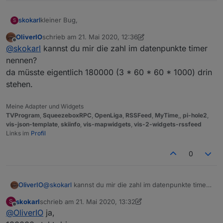
kleiner Bug,
skokarl
S
OliverIO
schrieb am
21. Mai 2020, 12:36
Beim Start wird eine Sek aufaddiert, und vermutlich
zuletzt editiert von OliverIO
Offline
@
skokarl
kannst du mir die zahl im datenpunkte timer
deshalb ist auch ein Start mit 0 möglich.
nennen?
da müsste eigentlich 180000 (3 * 60 * 60 * 1000) drin
stehen.
Meine Adapter und Widgets
TVProgram
,
SqueezeboxRPC
,
OpenLiga
,
RSSFeed
,
MyTime
,,
pi-hole2
,
vis-json-template
,
skiinfo
,
vis-mapwidgets
,
vis-2-widgets-rssfeed
Links im
Profil
0
OliverIO
@
skokarl
kannst du mir die zahl im datenpunkte timer
nennen?
skokarl
schrieb am
21. Mai 2020, 13:32
S
da müsste eigentlich 180000 (3 * 60 * 60 * 1000) drin
zuletzt editiert von skokarl
Offline
@
OliverIO
ja,
stehen.