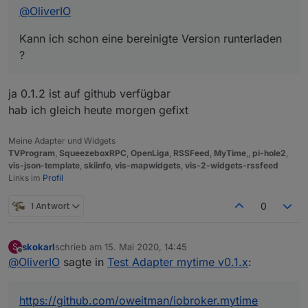
@
OliverIO
Kann ich schon eine bereinigte Version runterladen
?
ja 0.1.2 ist auf github verfügbar
hab ich gleich heute morgen gefixt
Meine Adapter und Widgets
TVProgram
,
SqueezeboxRPC
,
OpenLiga
,
RSSFeed
,
MyTime
,,
pi-hole2
,
vis-json-template
,
skiinfo
,
vis-mapwidgets
,
vis-2-widgets-rssfeed
Links im
Profil
1 Antwort
0
skokarl
schrieb am
15. Mai 2020, 14:45
S
zuletzt editiert von
Offline
@
OliverIO
sagte in
Test Adapter mytime v0.1.x
:
https://github.com/oweitman/iobroker.mytime