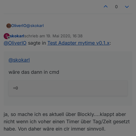
0
@
skokarl
OliverIO
skokarl
schrieb am
19. Mai 2020, 16:38
S
wäre das dann in cmd
zuletzt editiert von
Offline
@
OliverIO
sagte in
Test Adapter mytime v0.1.x
:
@
skokarl
wäre das dann in cmd
ja, so mache ich es aktuell über Blockly....klappt aber
nicht wenn ich voher einen Timer über Tag/Zeit gesetzt
habe. Von daher wäre ein clr immer sinnvoll.