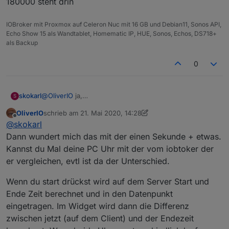
180000 steht drin
IOBroker mit Proxmox auf Celeron Nuc mit 16 GB und Debian11, Sonos API,
Echo Show 15 als Wandtablet, Homematic IP, HUE, Sonos, Echos, DS718+
als Backup
0
skokarl
@
OliverIO
ja,
S
180000 steht drin
OliverIO
schrieb am
21. Mai 2020, 14:28
zuletzt editiert von OliverIO
Offline
@
skokarl
Dann wundert mich das mit der einen Sekunde + etwas.
Kannst du Mal deine PC Uhr mit der vom iobtoker der
er vergleichen, evtl ist da der Unterschied.
Wenn du start drückst wird auf dem Server Start und
Ende Zeit berechnet und in den Datenpunkt
eingetragen. Im Widget wird dann die Differenz
zwischen jetzt (auf dem Client) und der Endezeit