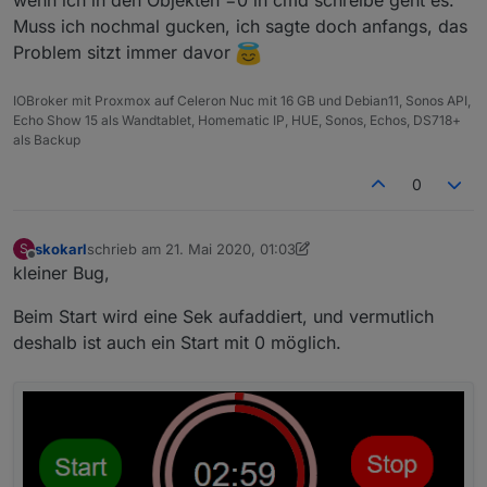
Muss ich nochmal gucken, ich sagte doch anfangs, das
Problem sitzt immer davor
IOBroker mit Proxmox auf Celeron Nuc mit 16 GB und Debian11, Sonos API,
Echo Show 15 als Wandtablet, Homematic IP, HUE, Sonos, Echos, DS718+
als Backup
0
skokarl
schrieb am
21. Mai 2020, 01:03
S
zuletzt editiert von skokarl
Offline
kleiner Bug,
Beim Start wird eine Sek aufaddiert, und vermutlich
deshalb ist auch ein Start mit 0 möglich.