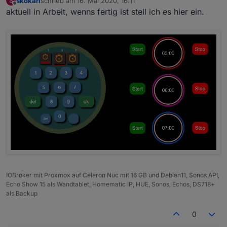
skokarl
schrieb am
16. Mai 2020, 16:11
S
zuletzt editiert von
Offline
aktuell in Arbeit, wenns fertig ist stell ich es hier ein.
IOBroker mit Proxmox auf Celeron Nuc mit 16 GB und Debian11, Sonos API,
Echo Show 15 als Wandtablet, Homematic IP, HUE, Sonos, Echos, DS718+
als Backup
0