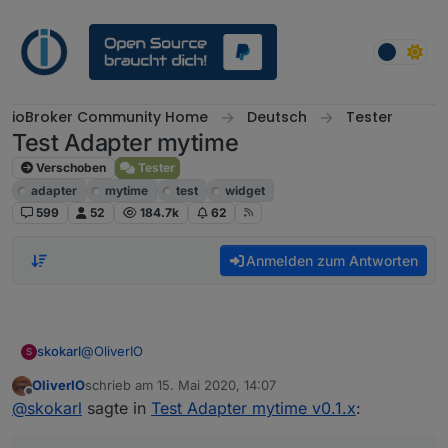
Weiter zum Inhalt
ioBroker Community Home
Deutsch
Tester
Test Adapter mytime
Verschoben
Tester
adapter
mytime
test
widget
599
52
184.7k
62
Anmelden zum Antworten
@
OliverIO
skokarl
S
OliverIO
schrieb am
15. Mai 2020, 14:07
Kann ich schon eine bereinigte Version runterladen ?
zuletzt editiert von
Offline
@
skokarl
sagte in
Test Adapter mytime v0.1.x
: