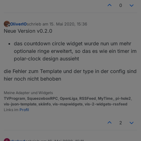
0
nicht nur Std und Minuten anzeigen ?
OliverIO
schrieb am
15. Mai 2020, 15:36
zuletzt editiert von
Offline
Neue Version v0.2.0
das countdown circle widget wurde nun um mehr
optionale ringe erweitert, so das es wie ein timer im
polar-clock design aussieht
die Fehler zum Template und der type in der config sind
hier noch nicht behoben
Meine Adapter und Widgets
TVProgram
,
SqueezeboxRPC
,
OpenLiga
,
RSSFeed
,
MyTime
,,
pi-hole2
,
vis-json-template
,
skiinfo
,
vis-mapwidgets
,
vis-2-widgets-rssfeed
Links im
Profil
2