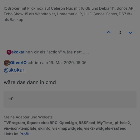
IOBroker mit Proxmox auf Celeron Nuc mit 16 GB und Debian11, Sonos API,
Echo Show 15 als Wandtablet, Homematic IP, HUE, Sonos, Echos, DS718+
als Backup
0
nen clr als "action" wäre nett .....
skokarl
S
OliverIO
schrieb am
19. Mai 2020, 16:06
wenn ich nen Timer gesetzt habe den ich dann
zuletzt editiert von
Offline
@
skokarl
löschen möchte ( vor dem Start ) ....
wäre das dann in cmd
Meine Adapter und Widgets
TVProgram
,
SqueezeboxRPC
,
OpenLiga
,
RSSFeed
,
MyTime
,,
pi-hole2
,
vis-json-template
,
skiinfo
,
vis-mapwidgets
,
vis-2-widgets-rssfeed
Links im
Profil