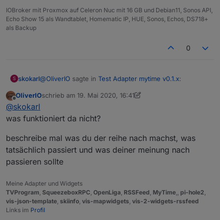
IOBroker mit Proxmox auf Celeron Nuc mit 16 GB und Debian11, Sonos API,
Echo Show 15 als Wandtablet, Homematic IP, HUE, Sonos, Echos, DS718+
als Backup
0
@
OliverIO
sagte in
Test Adapter mytime v0.1.x
:
skokarl
S
OliverIO
schrieb am
19. Mai 2020, 16:41
zuletzt editiert von OliverIO
Offline
@
skokarl
@
skokarl
was funktioniert da nicht?
ja, so mache ich es aktuell über Blockly....klappt aber
wäre das dann in cmd
nicht wenn ich voher einen Timer über Tag/Zeit gesetzt
beschreibe mal was du der reihe nach machst, was
habe. Von daher wäre ein clr immer sinnvoll.
tatsächlich passiert und was deiner meinung nach
passieren sollte
Meine Adapter und Widgets
TVProgram
,
SqueezeboxRPC
,
OpenLiga
,
RSSFeed
,
MyTime
,,
pi-hole2
,
vis-json-template
,
skiinfo
,
vis-mapwidgets
,
vis-2-widgets-rssfeed
Links im
Profil