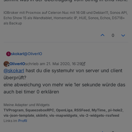
IOBroker mit Proxmox auf Celeron Nuc mit 16 GB und Debian11, Sonos API,
Echo Show 15 als Wandtablet, Homematic IP, HUE, Sonos, Echos, DS718+
als Backup
0
@
OliverIO
skokarl
S
OliverIO
schrieb am
21. Mai 2020, 16:29
guck mal das zweite Widget, selbe Problem auch bei
zuletzt editiert von OliverIO
Offline
@
skokarl
hast du die systemuhr von server und client
Null, also 0.
Ich schreibe über mein Blockly eine 0 in den DP cmd.
überprüft?
Dann start.... dann startet er die 0 + 1 ....denke da
eine abweichung von mehr wie 1er sekunde würde das
stimmt was in der Übertragung vom String in cmd nicht.
auch bei timer 0 erklären
Meine Adapter und Widgets
TVProgram
,
SqueezeboxRPC
,
OpenLiga
,
RSSFeed
,
MyTime
,,
pi-hole2
,
vis-json-template
,
skiinfo
,
vis-mapwidgets
,
vis-2-widgets-rssfeed
Links im
Profil