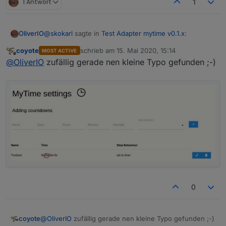
1 Antwort
1
@
skokarl
sagte in
Test Adapter mytime v0.1.x
:
OliverIO
coyote
schrieb am
15. Mai 2020, 15:14
MOST ACTIVE
zuletzt editiert von
Offline
@
OliverIO
@
OliverIO
zufällig gerade nen kleine Typo gefunden ;-)
ja 0.1.2 ist auf github verfügbar
Kann ich schon eine bereinigte Version
hab ich gleich heute morgen gefixt
runterladen ?
0
@
OliverIO
zufällig gerade nen kleine Typo gefunden ;-)
coyote