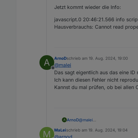
Jetzt kommt wieder die Info:
javascript.0 20:46:21.566 info scr
Hausverbrauchs: Cannot read propert
ArnoD
schrieb am
19. Aug. 2024, 19:00
A
zuletzt editiert von
@
malei
Offline
Das sagt eigentlich aus das eine ID
Ich kann diesen Fehler nicht reprodu
Kannst du mal prüfen, ob bei allen O
ArnoD
@
malei
A
Das sagt eigentlich aus das e
MaLei
schrieb am
19. Aug. 2024, 19:04
M
Ich kann diesen Fehler nicht r
zuletzt editiert von
@
arnod
Kannst du mal prüfen, ob bei a