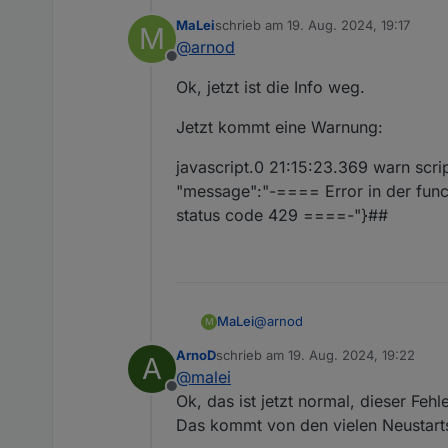
Hast du bei den Usereinstellu
MaLei
schrieb am
19. Aug. 2024, 19:17
M
zuletzt editiert von
@
arnod
Offline
Müsste bei dir so aussehen:
Ok, jetzt ist die Info weg.
Jetzt kommt eine Warnung:
javascript.0 21:15:23.369 warn scr
"message":"-==== Error in der functi
status code 429 ====-"}##
@
arnod
MaLei
M
ArnoD
schrieb am
19. Aug. 2024, 19:22
A
Ok, jetzt ist die Info weg.
zuletzt editiert von
@
malei
Offline
Jetzt kommt eine Warnung:
Ok, das ist jetzt normal, dieser Feh
Das kommt von den vielen Neustarts
javascript.0 21:15:23.369 war