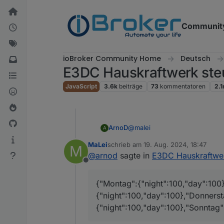
Weiter zum Inhalt
Communit
ioBroker Community Home
Deutsch
E3DC Hauskraftwerk ste
JavaScript
3.6k
beiträge
73
kommentatoren
2.
@
malei
ArnoD
A
MaLei
schrieb am
19. Aug. 2024, 18:47
M
Ok, mein Fehler sind ja untersc
zuletzt editiert von
@
arnod
sagte in
E3DC Hauskraftwer
Bitte bei
0_userdata.0.Char
Offline
{"Montag":{"night":100,"day":100}
und bei
0_userdata.0.Char
{"night":100,"day":100},"Donnerst
{"night":100,"day":100},"Sonntag"