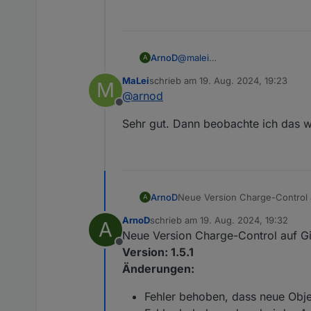
Error in der function Interroga
ArnoD
@
malei
A
Ok, das ist jetzt normal, diese
MaLei
schrieb am
19. Aug. 2024, 19:23
M
Das kommt von den vielen Neus
zuletzt editiert von
@
arnod
Offline
Sehr gut. Dann beobachte ich das we
Neue Version Charge-Control 
ArnoD
A
Version: 1.5.0
ArnoD
schrieb am
19. Aug. 2024, 19:32
A
Änderungen:
Es wird überprüft, ob be
zuletzt editiert von
Neue Version Charge-Control auf G
eingestellt ist.
Offline
Fehler behoben, dass be
Version: 1.5.1
Fehler im DebugLog beho
Änderungen:
@
psrelax
für den Hinwei
Kleinere Optimierungen u
Fehler behoben, dass neue Obje
Schnittstelle für das Skrip