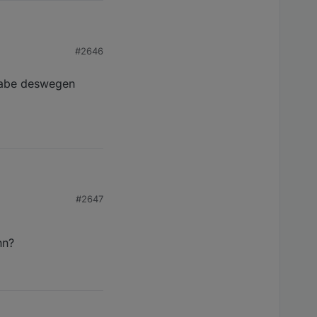
#2646
habe deswegen
 ich habe deswegen
#2647
nn?