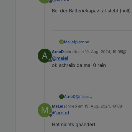
Offline
Bei der Batteriekapazität steht (null
@
arnod
MaLei
M
ArnoD
schrieb am
19. Aug. 2024, 19:05
A
Bei der Batteriekapazität steht 
zuletzt editiert von ArnoD
@
malei
Offline
ok schreib da mal 0 rein
ArnoD
@
malei
A
ok schreib da mal 0 rein
MaLei
schrieb am
19. Aug. 2024, 19:08
M
zuletzt editiert von
@
arnod
Offline
Hat nichts geändert