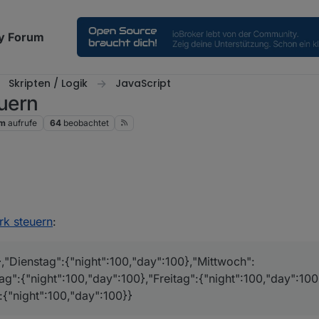
y Forum
Skripten / Logik
JavaScript
uern
1m
aufrufe
64
beobachtet
hiedliche Array's
k steuern
:
ge_Control.Allgemein.arrayHausverbrauch
diesen Text einfügen
,"Dienstag":{"night":100,"day":100},"Mittwoch":
ge_Control.Allgemein.arrayHausverbrauchDurchschnitt
diesen
ag":{"night":100,"day":100},"Freitag":{"night":100,"day":10
:{"night":100,"day":100}}