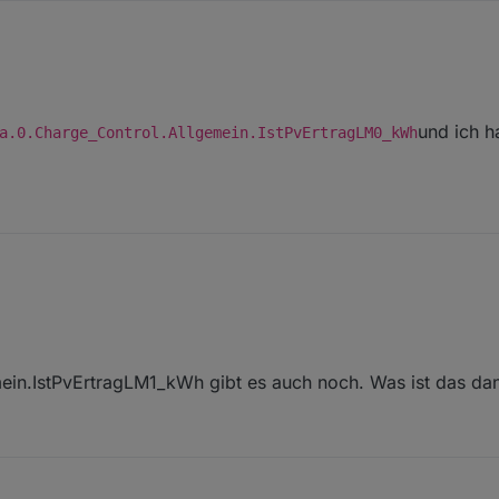
das Objekt
und ich 
a.0.Charge_Control.Allgemein.IstPvErtragLM0_kWh
Allgemein.IstSummePvLeistung_kWh
serdata.0.Charge_Control.Allgemein.IstPvErtragLM0_kWh
und
ernt.
ein.IstPvErtragLM1_kWh gibt es auch noch. Was ist das da