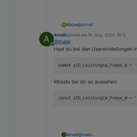
@
arnod
MaLei
M
ArnoD
schrieb am
19. Aug. 2024, 19:12
A
Hat nichts geändert
zuletzt editiert von
@
malei
Offline
Hast du bei den Usereinstellungen 
const
 sID_LeistungLW_Pumpe_W = 
'
Müsste bei dir so aussehen:
const
 sID_LeistungLW_Pumpe_W = 
'
@
malei
ArnoD
A