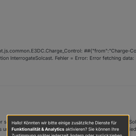
ngen im Skript, den Pfad von der Leistung Wärmepumpe gelöscht?
ipt.js.common.E3DC.Charge_Control: ##{"from":"Charge-Con
on InterrogateSolcast. Fehler = Error: Error fetching data: 
ler sagt aus, dass es zu viele Anfragen hintereinander bei So
Hallo! Könnten wir bitte einige zusätzliche Dienste für
 und sollte spätestens beim nächsten Abruf der Daten wied
Funktionalität & Analytics
aktivieren? Sie können Ihre
n script.js.common.E3DC.Charge_Control: ##{"from":"Charge-Control", 
Zustimmung später jederzeit ändern oder zurückziehen.