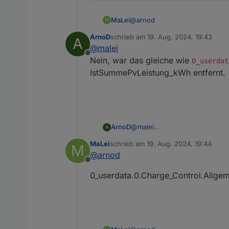
@
arnod
MaLei
M
ArnoD
schrieb am
19. Aug. 2024, 19:43
A
Alles klar. Hat funktioniert.
zuletzt editiert von
@
malei
Offline
Habe gerade gesehen, das es 
Nein, war das gleiche wie
0_userdat
0_userdata.0.Charge_Control.
IstSummePvLeistung_kWh entfernt.
nicht mehr gibt?
ArnoD
@
malei
A
Nein, war das gleiche wie
0_u
MaLei
schrieb am
19. Aug. 2024, 19:44
M
IstSummePvLeistung_kWh entf
zuletzt editiert von
@
arnod
Offline
0_userdata.0.Charge_Control.Allgem