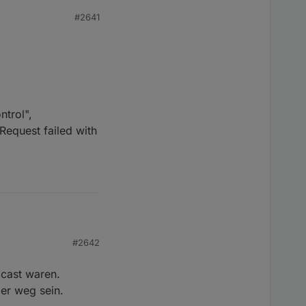
#2641
trol",
Request failed with
#2642
lcast waren.
er weg sein.
"message":"-====