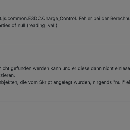
ipt.js.common.E3DC.Charge_Control: Fehler bei der Berechn
ies of null (reading 'val')
 nicht gefunden werden kann und er diese dann nicht einles
zieren.
bjekten, die vom Skript angelegt wurden, nirgends "null" ei
ine ID nicht gefunden werden kann und er diese dann nicht einlesen kan
eproduzieren.
llen Objekten, die vom Skript angelegt wurden, nirgends "null" eingetrag