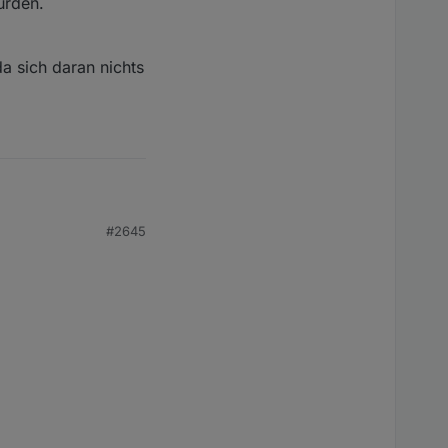
urden.
r jeden Tag, getrennt
r Batterie mit dem
erie.
da sich daran nichts
der neuen Objekt ID
er neuen Objekt ID
er neuen Objekt ID
unter der neuen
#2645
nter der neuen Objekt
n.
 daran nichts geändert