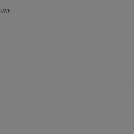
) kWh
(null) kWh