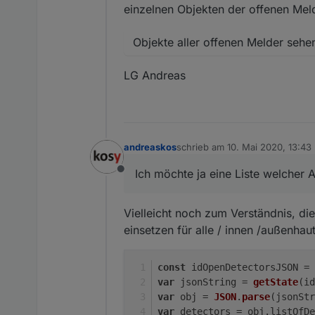
einzelnen Objekten der offenen Meld
Objekte aller offenen Melder sehe
LG Andreas
andreaskos
schrieb am
10. Mai 2020, 13:43
zuletzt editiert von
Ich möchte ja eine Liste welcher A
Offline
Vielleicht noch zum Verständnis, di
einsetzen für alle / innen /außenhaut
const
 idOpenDetectorsJSON = 
var
 jsonString = 
getState
(id
var
 obj = 
JSON
.
parse
(jsonStr
var
 detectors = obj.
listOfDe