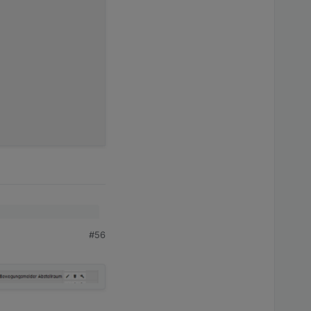
#56
gen Datenpuntkt
ON'/*Open Detectors*/;
