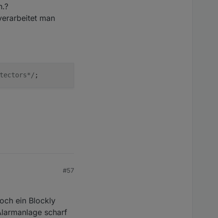
n.?
verarbeitet man
tectors*/
#57
och ein Blockly
 Alarmanlage scharf