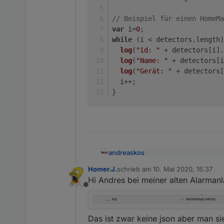
// Beispiel für einen HomeMa
var
 i=
0
;
while
 (i < detectors.
length
)
log
(
"id: "
 + detectors[i].
log
(
"Name: "
 + detectors[i
log
(
"Gerät: "
 + detectors[
  i++;
}
andreaskos
Ich möchte ja eine List
Homer.J.
schrieb am
10. Mai 2020, 15:37
zuletzt editiert von
Hi Andres bei meiner alten Alarmanl
Vielleicht noch zum Vers
Offline
einsetzen für alle / inne
const idOpenDetector
var jsonString = get
Das ist zwar keine json aber man si