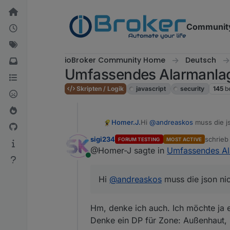
Weiter zum Inhalt
Communit
ioBroker Community Home
Deutsch
Umfassendes Alarmanlag
Skripten / Logik
javascript
security
145
b
Homer.J.
Hi
@
andreaskos
muss die js
sigi234
schrie
FORUM TESTING
MOST ACTIVE
zuletzt 
@Homer-J sagte in
Umfassendes Al
Online
Hi
@
andreaskos
muss die json nic
Hm, denke ich auch. Ich möchte ja ei
Denke ein DP für Zone: Außenhaut,