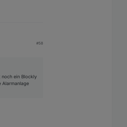
#58
dazu mit einer
nd wieder unscharf?
 noch ein Blockly
ie Alarmanlage