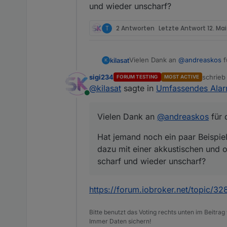
und wieder unscharf?
T
2 Antworten
Letzte Antwort
12. Ma
Vielen Dank an
@
andreaskos
kilasat
K
sigi234
schrie
FORUM TESTING
MOST ACTIVE
Hat jemand noch ein paar Beispie
zuletzt 
@
kilasat
sagte in
Umfassendes Alar
akkustischen und optischen Si
Online
Vielen Dank an
@
andreaskos
für 
Hat jemand noch ein paar Beispiel
dazu mit einer akkustischen und o
scharf und wieder unscharf?
https://forum.iobroker.net/topic/
Bitte benutzt das Voting rechts unten im Beitrag
Immer Daten sichern!