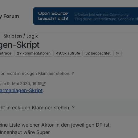
y Forum
Skripten / Logik
en-Skript
eiträge
27
kommentatoren
49.5k
aufrufe
52
beobachtet
on nicht in eckigen Klammer stehen. ?
b am
9. Mai 2020, 16:19
editiert von sigi234
5. Sept. 2020, 18:21
armanlagen-Skript
:
ht in eckigen Klammer stehen. ?
ne Liste welcher Aktor in den jeweiligen DP ist.
 Innenhaut wäre Super