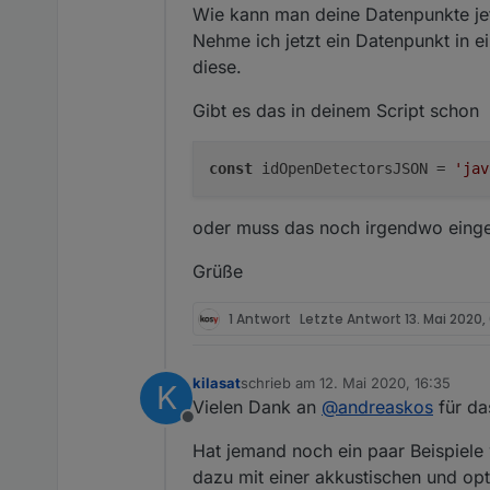
var obj = JSON.parse
Wie kann man deine Datenpunkte jet
var detectors = obj.
Nehme ich jetzt ein Datenpunkt in e
// Beispiel für eine
diese.
var i=0;

while (i < detectors
Gibt es das in deinem Script schon
  log("id: " + detec
  log("Name: " + det
  log("Gerät: " + de
const
 idOpenDetectorsJSON = 
'jav
  i++;

oder muss das noch irgendwo eing
Grüße
1 Antwort
Letzte Antwort
13. Mai 2020,
kilasat
schrieb am
12. Mai 2020, 16:35
K
zuletzt editiert von
Vielen Dank an
@
andreaskos
für das
Offline
Hat jemand noch ein paar Beispiele 
dazu mit einer akkustischen und opt