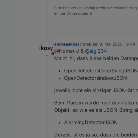
Bitte benutzt das Voting rechts unten im Beitrag
Immer Daten sichern!
andreaskos
schrieb am
9. Mai 2020, 19:49
zuletzt editiert von
@Homer-J &
@
sigi234
Offline
Meint ihr, dass diese beiden Datenp
OpenDetectorsOuterSkingJSON
OpenDetectorsIndoorJSON
jeweils nicht ein einziger JSON-Stri
Beim Parsen würde man dann also ei
Objekt, so wie es als JSON-String a
AlarmingDetectorJSON
Derzeit ist es ja so, dass die beide