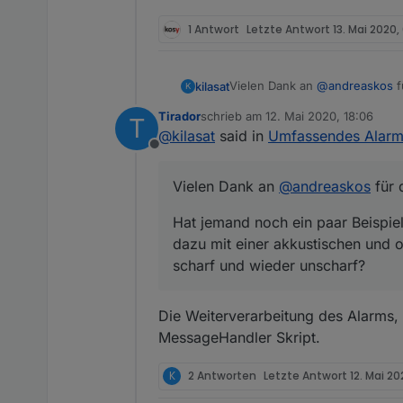
1 Antwort
Letzte Antwort
13. Mai 2020,
Vielen Dank an
@
andreaskos
kilasat
K
Tirador
schrieb am
12. Mai 2020, 18:06
T
Hat jemand noch ein paar Beispie
zuletzt editiert von
@
kilasat
said in
Umfassendes Alarm
akkustischen und optischen Si
Offline
Vielen Dank an
@
andreaskos
für 
Hat jemand noch ein paar Beispiel
dazu mit einer akkustischen und o
scharf und wieder unscharf?
Die Weiterverarbeitung des Alarms,
MessageHandler Skript.
K
2 Antworten
Letzte Antwort
12. Mai 20