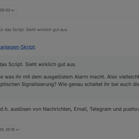
 05:03
für das Script. Sieht wirklich gut aus.
le was ihr mit dem ausgelöstem Alarm macht. Also vielleicht noch ein Blockly 
anlagen-Skript
:
gnalisierung? Wie genau schaltet ihr bei euch die Alarmanlage scharf u
das Script. Sieht wirklich gut aus.
e was ihr mit dem ausgelöstem Alarm macht. Also vielleicht
ptischen Signalisierung? Wie genau schaltet ihr bei euch d
 d.h. auslösen von Nachrichten, Email, Telegram und pusho
20, 20:15