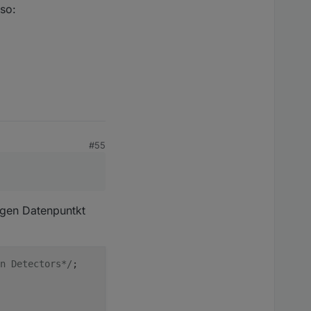
 so:
#55
igen Datenpuntkt
n Detectors*/
;