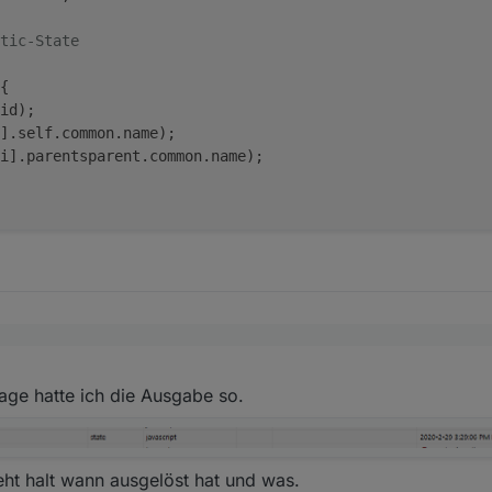
tic-State
{
id
);
].
self
.
common
.
name
);
i].
parentsparent
.
common
.
name
);
e welcher Aktor in den jeweiligen DP ist.
age hatte ich die Ausgabe so.
tändnis, diese Liste kann man folgendermaßen holen (jeweils den richti
n /außenhaut):
sJSON = 'javascript.0.Alarmanlage.Output.OpenDetectorsJS
State(idOpenDetectorsJSON).val;

eht halt wann ausgelöst hat und was.