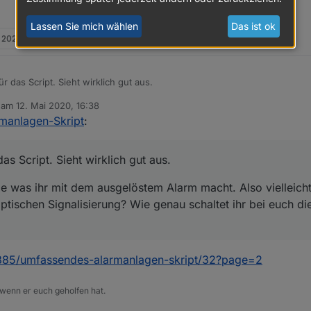
Lassen Sie mich wählen
Das ist ok
i 2020, 16:38
für das Script. Sieht wirklich gut aus.
b am
12. Mai 2020, 16:38
le was ihr mit dem ausgelöstem Alarm macht. Also vielleicht noch ein Blockly 
editiert von
manlagen-Skript
:
gnalisierung? Wie genau schaltet ihr bei euch die Alarmanlage scharf u
das Script. Sieht wirklich gut aus.
e was ihr mit dem ausgelöstem Alarm macht. Also vielleicht
ptischen Signalisierung? Wie genau schaltet ihr bei euch d
32885/umfassendes-alarmanlagen-skript/32?page=2
 wenn er euch geholfen hat.