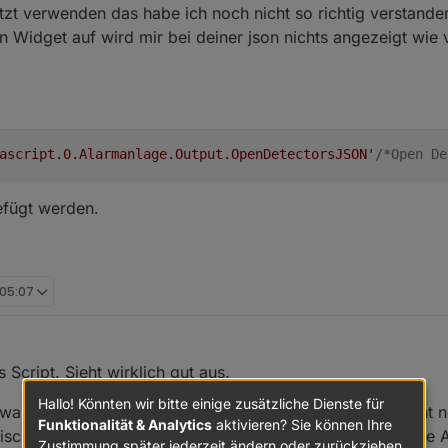
(jsonString);

zt verwenden das habe ich noch nicht so richtig verstande
listOfDetectors;

in Widget auf wird mir bei deiner json nichts angezeigt wie 
n HomeMatic-State

.length){

tors[i].id);

ectors[i].self.common.name);

tectors[i].parentsparent.common.name);

ascript.0.Alarmanlage.Output.OpenDetectorsJSON'
/*Open De
efügt werden.
 05:07
 Script. Sieht wirklich gut aus.
Hallo! Könnten wir bitte einige zusätzliche Dienste für
was ihr mit dem ausgelöstem Alarm macht. Also vielleicht n
Funktionalität & Analytics
aktivieren? Sie können Ihre
ischen Signalisierung? Wie genau schaltet ihr bei euch die
Zustimmung später jederzeit ändern oder zurückziehen.