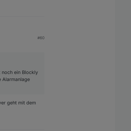
#60
dazu mit einer
nd wieder unscharf?
 noch ein Blockly
ie Alarmanlage
ver geht mit dem