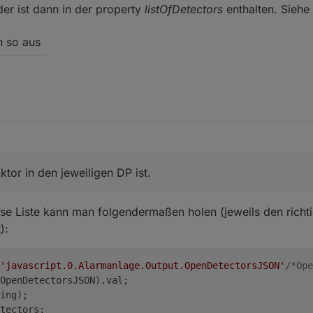
er ist dann in der property
listOfDetectors
enthalten. Siehe
n so aus
ktor in den jeweiligen DP ist.
ese Liste kann man folgendermaßen holen (jeweils den richt
):
'javascript.0.Alarmanlage.Output.OpenDetectorsJSON'
/*Ope
OpenDetectorsJSON).
val
;
ing);
tectors
;